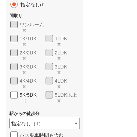
指定なし
(
1
)
間取り
ワンルーム
（
0
）
長期優良住宅
（
0
）
1K/1DK
1LDK
（
0
）
（
0
）
2K/2DK
2LDK
（
0
）
（
0
）
3K/3DK
3LDK
（
0
）
（
0
）
4K/4DK
4LDK
詳しく見る
（
0
）
（
0
）
5K/5DK
5LDK以上
（
1
）
（
0
）
駅からの徒歩分
指定なし
（
1
）
バス乗車時間も含む