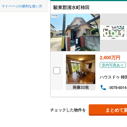
中国
鳥取
マイページの便利な使い方
駿東郡清水町柿田
湖西市
(
5
吹き抜け
四国
徳島
菊川市
(
7
二世帯向
賀茂郡東
サービス
九州・沖縄
福岡
賀茂郡松
立地
駿東郡清
最寄りの
2,400万円
0
0
0
0
0
0
榛原郡吉
該当物件
該当物件
該当物件
該当物件
該当物件
該当物件
件
件
件
件
件
件
室内写真あり
配置、向き、
ハウスドゥ 柿
前道6m
画像
32
枚
0078-6014
平坦地
（
LD
まとめて
チェックした物件を
リビング
（
0
）