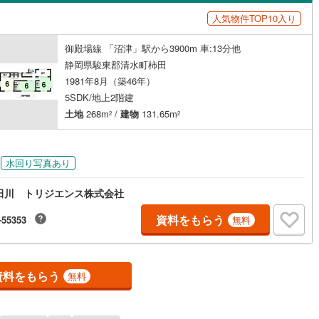
島根
岡山
広島
山口
)
伊豆市
(
20
)
人気物件TOP10入り
（
0
）
バリアフリー住宅
（
0
）
香川
愛媛
高知
)
伊豆の国市
(
41
)
御殿場線 「沼津」駅から3900m 車:13分他
け
（
0
）
平屋・1階建て
（
0
）
保存した条件を見る
静岡県駿東郡清水町柿田
伊豆町
(
31
)
賀茂郡河津町
(
9
)
ルーム（納戸）
（
1
）
佐賀
長崎
熊本
大分
1981年8月（築46年）
5SDK/地上2階建
崎町
(
1
)
賀茂郡西伊豆町
(
0
)
土地
268m
/
建物
131.65m
2
2
水町
(
12
)
駿東郡長泉町
(
4
)
駅が始発駅
（
0
）
海まで2km以内
（
0
）
この条件で検索する
この条件で検索する
この条件で検索する
この条件で検索する
この条件で検索する
この条件で検索する
市区町村以下を選択
市区町村を選択す
駅を選択する
田町
(
3
)
榛原郡川根本町
(
1
)
水回り写真あり
建ち方、日当たり
田川 トリジエンス株式会社
以上
（
0
）
角地
（
0
）
資料をもらう
-55353
無料
0
）
資料をもらう
無料
ダイニング15畳以上