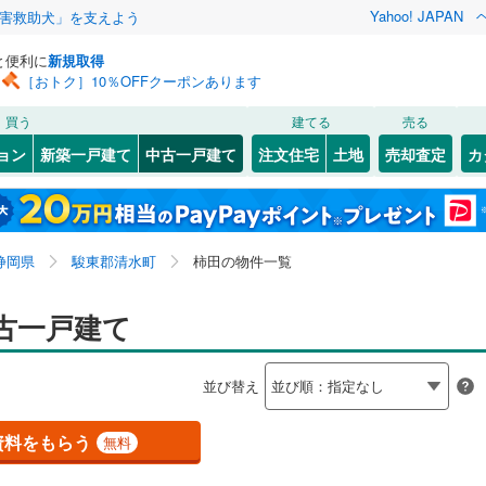
Yahoo! JAPAN
害救助犬」を支えよう
と便利に
新規取得
［おトク］10％OFFクーポンあります
検索条件を保存しました
買う
建てる
売る
（JR東日本）
(
0
)
伊東線
(
0
)
リノベーション
ョン
新築一戸建て
中古一戸建て
注文住宅
土地
売却査定
カ
この検索条件の新着物件通知は、
マイページ
から設定できます。
1
)
身延線
(
0
)
ション・リフォーム
築古・築30年以上
（
1
）
駿河区
徳倉
(
7
(
)
17
)
岩手
宮城
秋田
山形
幹線
(
0
)
伏見
(
1
)
8
)
静岡県、駿東郡清水町、柿田
浜名区
(
16
)
神奈川
埼玉
千葉
茨城
静岡県
駿東郡清水町
柿田の物件一覧
0
)
伊豆箱根鉄道駿豆線
(
1
)
4
)
熱海市
(
127
)
0
）
オール電化
（
0
）
長野
富山
石川
福井
古一戸建て
線
(
0
)
静岡鉄道静岡清水線
(
0
)
(
52
)
伊東市
(
115
)
検索条件を保存する
台以上
（
0
）
ビルトインガレージ
（
0
）
道井川線
(
0
)
遠州鉄道
(
0
)
閉じる
閉じる
お気に入りリストを見る
お気に入りリストを見る
閉じる
閉じる
岐阜
静岡
三重
並び替え
7
)
磐田市
(
28
)
タ付インターホン
防犯カメラ
（
0
）
マイページ
)
藤枝市
(
17
)
兵庫
京都
滋賀
奈良
資料をもらう
無料
3
)
下田市
(
31
)
全体