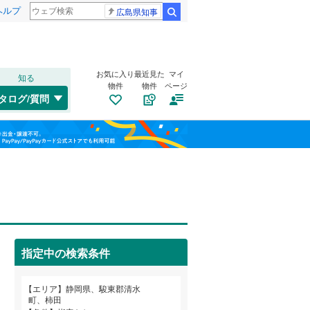
ヘルプ
広島県知事
検索
お気に入り
最近見た
マイ
知る
物件
物件
ページ
東海道本線（JR東海）
(
1
)
タログ/質問
飯田線
(
0
)
清水区
中徳倉
(
(
30
2
)
)
福島
天竜区
(
1
)
栃木
群馬
山梨
天竜浜名湖鉄道
(
0
)
三島市
(
57
)
トイレ２か所
（
1
）
大井川鐵道大井川本線
(
0
)
島田市
(
15
)
太陽光発電システム
（
0
）
焼津市
(
8
)
指定中の検索条件
御殿場市
(
27
)
和歌山
エリア
静岡県、駿東郡清水
町、柿田
裾野市
(
28
)