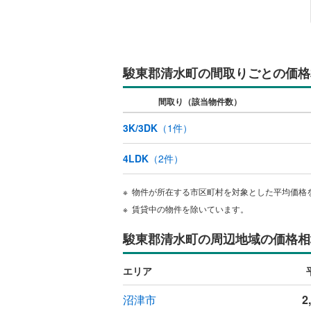
キッチン
独立型キ
駿東郡清水町の間取りごとの価格
販売、価格、
間取り（該当物件数）
即入居可
3K/3DK
（
1
件）
浴室
4LDK
（
2
件）
浴室乾燥
物件が所在する市区町村を対象とした平均価格
賃貸中の物件を除いています。
収納
駿東郡清水町の周辺地域の価格相
ウォーク
（
0
）
エリア
バルコニー、
沼津市
2