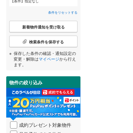
条件
指定なし
御前崎市
(
0
)
間取り変更可能
（
0
）
条件をリセットする
牧之原市
(
8
)
3階建て以上
（
0
）
こ
新着物件通知を受け取る
の
賀茂郡南伊豆町
(
4
)
宮崎
鹿児島
沖縄
検
索
田方郡函南町
(
54
)
検索条件を保存する
条
件
駿東郡小山町
(
3
)
保存した条件の確認・通知設定の
で
小学校まで1km以内
（
0
）
変更・解除は
マイページ
から行え
通
する
る
周智郡森町
(
4
)
条件をリセットする
条件をリセットする
条件をリセットする
条件をリセットする
条件をリセットする
条件をリセットする
ます。
知
を
受
物件の絞り込み
南道路
（
0
）
け
取
る
・
条
件
を
成約プレゼント対象物件
マ
イ