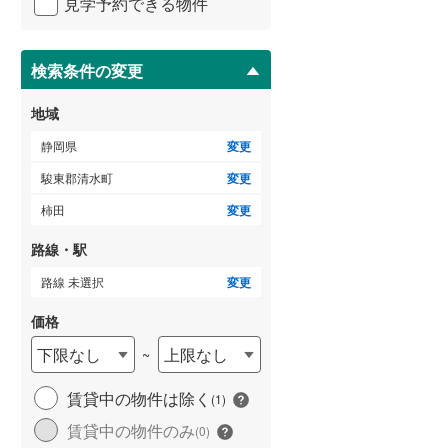
見学予約できる物件
ペ
ー
ジ
に
検索条件の変更
保
存
地域
す
る
静岡県
変更
駿東郡清水町
変更
柿田
変更
路線・駅
路線 未選択
変更
価格
下限なし
上限なし
~
賃貸中の物件は除く
(
1
)
賃貸中の物件のみ
(
0
)