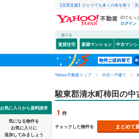
【災害支援】ひとりでも多くの命を救う「災
IDでもっ
ログイン
借りる
北海道
JR
北海道
東海道本線
こだわり条件
リフォーム、
賃貸住宅
新築マンション
中古マンシ
御殿場線
(
リノベー
静岡市
葵区
柿田
(
(
36
1
)
)
東北
青森
（
0
）
東海道新
長沢
(
1
)
浜松市
中央区
(
9
関東
東京
Yahoo!不動産トップ
中古一戸建て
設備
私鉄・その他
伊豆急行
(
静岡県のそのほ
沼津市
(
8
床暖房
（
信越・北陸
新潟
駿東郡清水町柿田の中
岳南鉄道
かの地域
富士宮市
駐車場2
大井川鐵
東海
愛知
お気に入りから資料請求
1
富士市
(
7
件
ＴＶモニ
気になる物件を
（
0
）
掛川市
(
9
近畿
大阪
まとめて
チェックした物件を
お気に入りに
追加してみましょう
袋井市
(
1
間取り、居室