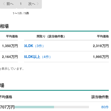
前へ
1
次へ
1
〜
1
件 /
1
件
ッチン
（
0
）
対面キッチン
（
0
）
相場
契約、入居関連など
平均価格
間取り（該当物件数）
平均価格
能
（
0
）
1,350万円
3LDK
（
3
件）
2,319万円
2,164万円
5LDK以上
（
4
件）
1,995万円
機あり
（
0
）
を表示しています。
場
インクローゼット
床下収納
（
0
）
平均価格
該当物件数
庭
,707万円
80件