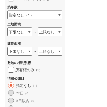
築年数
指定なし
（
1
）
土地面積
下限なし
上限なし
~
建物面積
下限なし
上限なし
~
敷地の権利形態
所有権のみ
（
1
）
情報公開日
指定なし
（
1
）
本日
（
0
）
3日以内
（
0
）