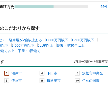
ッキあり
（
0
）
,697万円
55件
施工・品質・工法関連
震、制震構造
住宅性能評価付き
（
0
）
のこだわりから探す
む）
駐車場が2台以上ある
1,000万円以下
1,500万円以下
万円以下
3,500万円以下
5LDK以上
築古・築30年以上
応
階建て以上
平屋・1階建て
ン内見(相談)可
（
0
）
IT重説可
（
0
）
す
※直近一週間分を毎日更新
ン対応とは？
沼津市
下田市
浜松市中央区
3
4
5
伊豆市
御殿場市
伊豆の国市
8
9
10