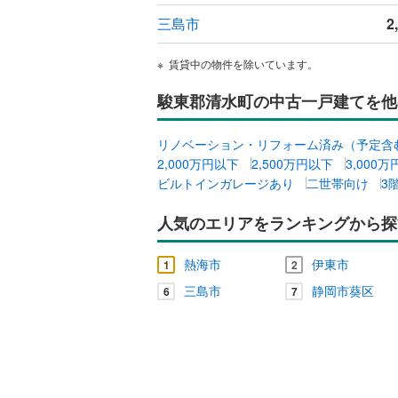
ウッドデ
三島市
2
構造・規模・
賃貸中の物件を除いています。
耐震、免
駿東郡清水町の中古一戸建てを他
（
0
）
リノベーション・リフォーム済み（予定含
2,000万円以下
2,500万円以下
3,000
オンライン対
ビルトインガレージあり
二世帯向け
3
オンライ
人気のエリアをランキングから探
オンライ
熱海市
伊東市
1
2
三島市
静岡市葵区
6
7