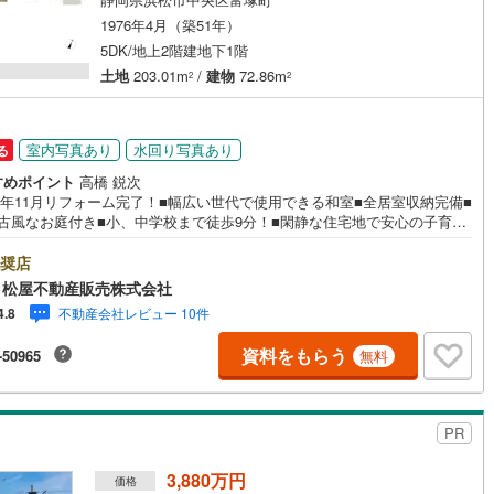
1976年4月（築51年）
5DK/地上2階建地下1階
土地
203.01m
/
建物
72.86m
2
2
室内写真あり
水回り写真あり
る
すめポイント
高橋 鋭次
25年11月リフォーム完了！■幅広い世代で使用できる和室■全居室収納完備■
K■古風なお庭付き■小、中学校まで徒歩9分！■閑静な住宅地で安心の子育て
 ■バス停「おかめ坂」まで徒歩4分 ●松屋不動産販売株式会社 家デパの
み●・浜松市中央区に特化し浜名区まで幅広い物件を取り扱っています！浜
奨店
の物件ならおまかせください。新築戸建、中古戸建、中古マンション、土
 松屋不動産販売株式会社
お客様のご希望に合わせてご提案いたします！・中古物件のリフォーム実
不動産会社レビュー 10件
4.8
数！中古物件をご購入の際、約70％という多くの方々がリフォームを行っ
ます。新築購入より低コストで、新築同様の快適なお住まいを実現できま
資料をもらう
-50965
無料
・キッズスペース用意しております。ぜひご家族そろってご来場くださ
営業時間 午前9時00分～午後6時30分 （定休日:水曜日）この時間帯はお
でのお問い合わせがスムーズにご案内できます。右下の電話ボタンをタッ
もしくはお気軽にお電話ください。
PR
3,880万円
価格