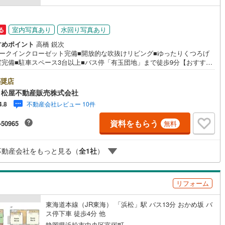
室内写真あり
水回り写真あり
る
すめポイント
高橋 鋭次
ォークインクローゼット完備■開放的な吹抜けリビング■ゆったりくつろげ
室完備■駐車スペース3台以上■バス停「有玉団地」まで徒歩9分【おすすめ
ント】■手荒れや水仕事の軽減になる食器洗浄乾燥機付き■家族の成長に合
て使えるフリースペース完備●松屋不動産販売株式会社 家デパのつよみ●・
奨店
市中央区に特化し浜名区まで幅広い物件を取り扱っています！浜松市の物
 松屋不動産販売株式会社
らおまかせください。新築戸建、中古戸建、中古マンション、土地をお客
不動産会社レビュー 10件
4.8
ご希望に合わせてご提案いたします！・中古物件のリフォーム実績多数！
物件をご購入の際、約70％という多くの方々がリフォームを行っていま
資料をもらう
-50965
無料
新築購入より低コストで、新築同様の快適なお住まいを実現できます。・
ズスペース用意しております。ぜひご家族そろってご来場ください。・営
 午前9時00分～午後6時30分 （定休日:水曜日）この時間帯はお電話での
不動産会社をもっと見る（
全
1
社
）
い合わせがスムーズにご案内できます。右下の電話ボタンをタッチ！もし
お気軽にお電話ください。
リフォーム
東海道本線（JR東海） 「浜松」駅 バス13分 おかめ坂 バ
ス停下車 徒歩4分 他
静岡県浜松市中央区富塚町