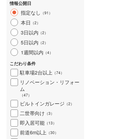
情報公開日
指定なし
（
91
）
本日
（
2
）
3日以内
（
2
）
5日以内
（
2
）
1週間以内
（
4
）
こだわり条件
駐車場2台以上
（
74
）
リノベーション・リフォー
ム
（
47
）
ビルトインガレージ
（
2
）
二世帯向け
（
3
）
即入居可能
（
13
）
前道6m以上
（
30
）