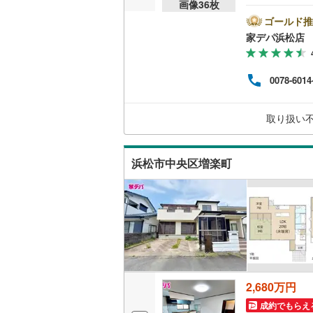
和合北
(
1
画像
36
枚
10
（
35
）
家デ
ゴールド推
ます
家デパ浜松店
ョン
キッチン
ォー
ムを
独立型キ
0078-6014
現で
くださ
帯は
販売、価格、
取り扱い
をタ
即入居可
浜松市中央区増楽町
浴室
浴室乾燥
収納
ウォーク
（
18
）
2,680万円
成約でもらえ