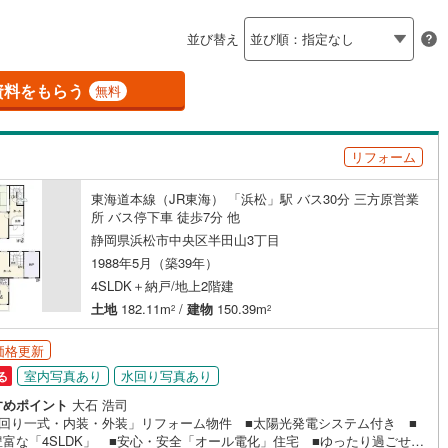
島根
岡山
広島
山口
)
伊豆市
(
18
)
(
2
)
幸
(
2
)
（
10
）
バリアフリー住宅
（
2
）
並び替え
香川
愛媛
高知
)
伊豆の国市
(
38
)
(
1
)
篠原町
(
6
)
け
（
3
）
平屋・1階建て
（
4
）
保存した条件を見る
資料をもらう
無料
伊豆町
(
27
)
賀茂郡河津町
(
8
)
(
2
)
将監町
(
1
)
ルーム（納戸）
佐賀
長崎
熊本
大分
崎町
(
1
)
賀茂郡西伊豆町
(
0
)
)
住吉
(
1
)
リフォーム
水町
(
12
)
駿東郡長泉町
(
1
)
)
高塚町
(
1
)
東海道本線（JR東海） 「浜松」駅 バス30分 三方原営業
この条件で検索する
この条件で検索する
この条件で検索する
この条件で検索する
この条件で検索する
この条件で検索する
市区町村以下を選択
市区町村を選択す
駅を選択する
田町
(
3
)
榛原郡川根本町
(
1
)
所 バス停下車 徒歩7分 他
)
富塚町
(
5
)
駅が始発駅
（
1
）
海まで2km以内
（
0
）
静岡県浜松市中央区半田山3丁目
(
1
)
西山町
(
1
)
1988年5月（築39年）
建ち方、日当たり
4SLDK＋納戸/地上2階建
)
東若林町
(
1
)
土地
182.11m
/
建物
150.39m
2
2
以上
（
30
）
角地
（
6
）
天島
(
1
)
舞阪町舞阪
(
2
)
31
）
価格更新
)
元浜町
(
1
)
室内写真あり
水回り写真あり
る
すめポイント
大石 浩司
)
領家
(
1
)
水回り一式・内装・外装」リフォーム物件 ■太陽光発電システム付き ■
ダイニング15畳以上
豊富な「4SLDK」 ■安心・安全「オール電化」住宅 ■ゆったり過ごせる