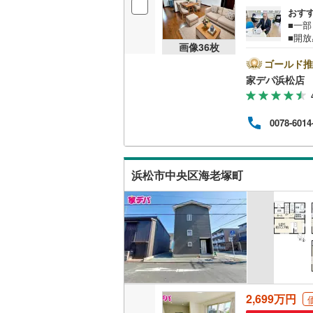
バルコニー、
おす
■一
ウッドデ
■開
画像
36
枚
リフォ
全面
ゴールド推
構造・規模・
市中
家デパ浜松店
らお
耐震、免
ご希
（
1
）
物件
0078-6014
築購
スペ
オンライン対
午前9
合わ
浜松市中央区海老塚町
オンライ
気軽
オンライ
2,699万円