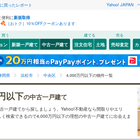
Yahoo! JAPAN
際に買ったレポート
と便利に
新規取得
［おトク］10％OFFクーポンあります
検索条件を保存しました
買う
建てる
売る
（JR東日本）
(
0
)
伊東線
(
0
)
リノベーション
ョン
新築一戸建て
中古一戸建て
注文住宅
土地
売却査定
カ
この検索条件の新着物件通知は、
マイページ
から設定できます。
0
)
身延線
(
0
)
ション・リフォーム
築古・築30年以上
（
50
）
駿河区
葵東
(
2
(
)
16
)
岩手
宮城
秋田
山形
幹線
(
51
)
)
入野町
(
2
)
1
)
静岡県、浜松市中央区、4,000万円
浜名区
(
17
)
神奈川
埼玉
千葉
茨城
静岡県
浜松市
中央区
4,000万円以下の物件一覧
(
1
)
遠州浜
(
2
)
0
)
伊豆箱根鉄道駿豆線
(
0
)
2
)
熱海市
(
97
)
2
)
）
大人見町
オール電化
(
1
（
)
8
）
長野
富山
石川
福井
線
(
0
)
静岡鉄道静岡清水線
(
0
)
万円以下
の中古一戸建て
(
51
)
伊東市
(
104
)
検索条件を保存する
町
台以上
(
1
)
（
74
）
笠井町
ビルトインガレージ
(
2
)
（
2
）
道井川線
(
0
)
遠州鉄道
(
70
)
閉じる
閉じる
お気に入りリストを見る
お気に入りリストを見る
閉じる
閉じる
岐阜
静岡
三重
中古一戸建てから探しましょう。Yahoo!不動産なら間取りやエリ
8
)
磐田市
(
28
)
タ付インターホン
神田町
防犯カメラ
(
1
)
（
1
）
マイページ
く検索できるので4,000万円以下の理想の中古一戸建てに出会えま
)
藤枝市
(
17
)
兵庫
京都
滋賀
奈良
)
鴨江
(
1
)
4
)
下田市
(
24
)
全体
(
1
)
北島町
(
1
)