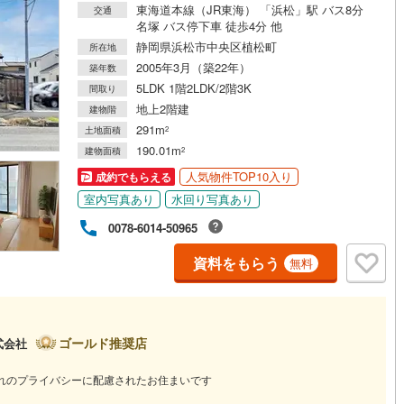
東海道本線（JR東海） 「浜松」駅 バス8分
交通
名塚 バス停下車 徒歩4分 他
静岡県浜松市中央区植松町
所在地
2005年3月（築22年）
築年数
5LDK 1階2LDK/2階3K
間取り
地上2階建
建物階
291m
土地面積
2
190.01m
建物面積
2
人気物件TOP10入り
成約でもらえる
室内写真あり
水回り写真あり
0078-6014-50965
資料をもらう
無料
ゴールド推奨店
式会社
れのプライバシーに配慮されたお住まいです