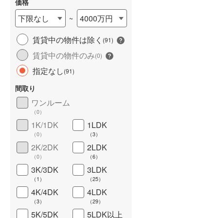
価格
下限なし
4000万円
~
賃貸中の物件は除く
(
91
)
賃貸中の物件のみ
(
0
)
長期優良住宅
（
2
）
指定なし
(
91
)
間取り
ワンルーム
（
0
）
1K/1DK
1LDK
（
0
）
（
3
）
2K/2DK
2LDK
詳しく見る
（
0
）
（
6
）
3K/3DK
3LDK
（
1
）
（
25
）
4K/4DK
4LDK
（
3
）
（
29
）
5K/5DK
5LDK以上