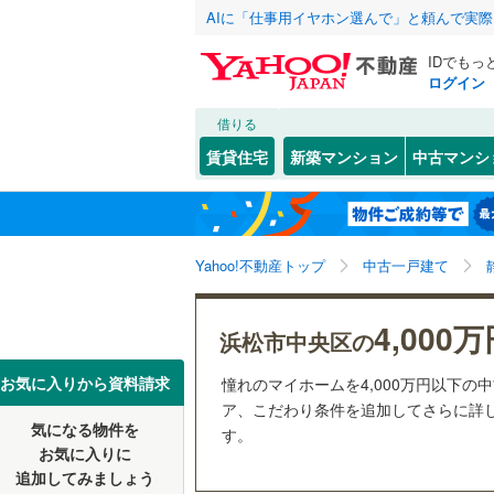
AIに「仕事用イヤホン選んで」と頼んで実
IDでもっ
ログイン
借りる
北海道
JR
北海道
東海道本線
こだわり条件
リフォーム、
賃貸住宅
新築マンション
中古マンシ
御殿場線
(
リノベー
静岡市
葵区
葵西
(
(
33
4
)
)
東北
青森
（
47
）
東海道新
市野町
(
1
浜松市
中央区
(
9
関東
東京
Yahoo!不動産トップ
中古一戸建て
設備
海老塚町
私鉄・その他
伊豆急行
(
静岡県のそのほ
沼津市
(
7
大島町
床暖房
(
（
1
信越・北陸
新潟
岳南鉄道
4,000
浜松市中央区の
かの地域
富士宮市
笠井新田
駐車場2
大井川鐵
東海
愛知
お気に入りから資料請求
憧れのマイホームを4,000万円以下の
富士市
(
7
上島
ＴＶモニ
(
2
)
ア、こだわり条件を追加してさらに詳し
気になる物件を
（
34
）
す。
掛川市
(
9
近畿
大阪
神原町
(
1
お気に入りに
追加してみましょう
袋井市
(
1
間取り、居室
舘山寺町