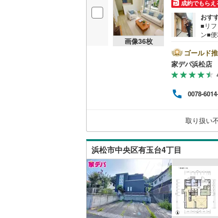
成約でもらえ
おす
■リフ
ン■
画像
36
枚
口■
パの
ゴールド推
す！
家デパ浜松店
ン、
ーム
を行
0078-6014
でき
ださい
はお
取り扱い
タッ
浜松市中央区有玉台4丁目