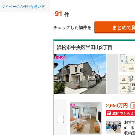
中国
鳥取
マイページの便利な使い方
湖西市
(
5
古人見町
吹き抜け
91
件
四国
徳島
菊川市
(
7
志都呂町
二世帯向
まとめて
チェックした物件を
賀茂郡東
下池川町
サービス
九州・沖縄
福岡
（
21
）
賀茂郡松
白羽町
(
1
浜松市中央区半田山3丁目
駿東郡清
立地
増楽町
(
2
0
0
0
0
0
0
榛原郡吉
該当物件
該当物件
該当物件
該当物件
該当物件
該当物件
件
件
件
件
件
件
坪井町
(
1
最寄りの
西伊場町
配置、向き、
半田山
(
3
前道6m
舞阪町弁
2,650万円
平坦地
（
三島町
(
1
成約でもらえ
LD
おす
山手町
(
1
■「
リビング
収納