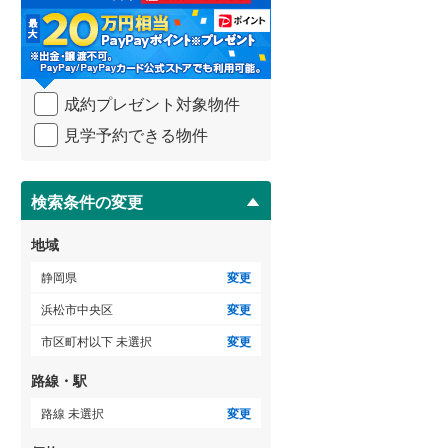
和地山
(
1
)
る
・
条
件
を
成約プレゼント対象物件
マ
イ
見学予約できる物件
ペ
ー
ジ
に
検索条件の変更
保
存
地域
す
る
静岡県
変更
浜松市中央区
変更
市区町村以下 未選択
変更
路線・駅
路線 未選択
変更