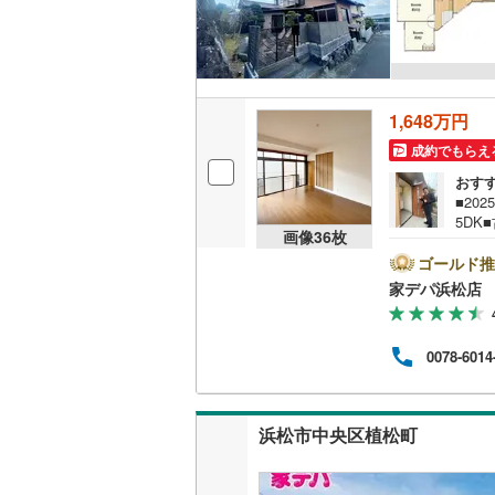
1,648万円
成約でもらえ
おす
■20
5D
画像
36
枚
環境
つよ
ゴールド推
松市
家デパ浜松店
地を
績多
てい
0078-6014
す。
い。・
電話
チ！
浜松市中央区植松町