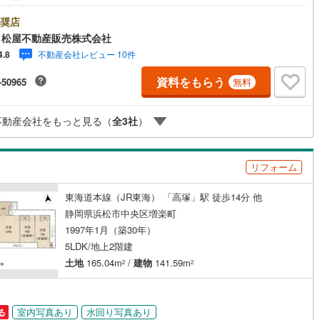
)
和合町
(
2
)
帖の「和室」 ■駐車場3台可 ■即時入居可能 ●松屋不動産販売株式会社
パのつよみ●・浜松市中央区に特化し浜名区まで幅広い物件を取り扱ってい
奨店
！浜松市の物件ならおまかせください。新築戸建、中古戸建、中古マンシ
 松屋不動産販売株式会社
、土地をお客様のご希望に合わせてご提案いたします！・中古物件のリフ
不動産会社レビュー 10件
4.8
ム実績多数！中古物件をご購入の際、約70％という多くの方々がリフォー
行っています。新築購入より低コストで、新築同様の快適なお住まいを実
ッチン
（
2
）
対面キッチン
（
20
）
資料をもらう
-50965
無料
きます。・キッズスペース用意しております。ぜひご家族そろってご来場
い。・営業時間 午前9時00分～午後6時30分 （定休日:水曜日）この時間
お電話でのお問い合わせがスムーズにご案内できます。右下の電話ボタン
契約、入居関連など
不動産会社をもっと見る（
全
3
社
）
ッチ！もしくはお気軽にお電話ください。
能
（
13
）
リフォーム
東海道本線（JR東海） 「高塚」駅 徒歩14分 他
機あり
（
18
）
静岡県浜松市中央区増楽町
1997年1月（築30年）
5LDK/地上2階建
土地
165.04m
/
建物
141.59m
2
2
インクローゼット
床下収納
（
14
）
室内写真あり
水回り写真あり
る