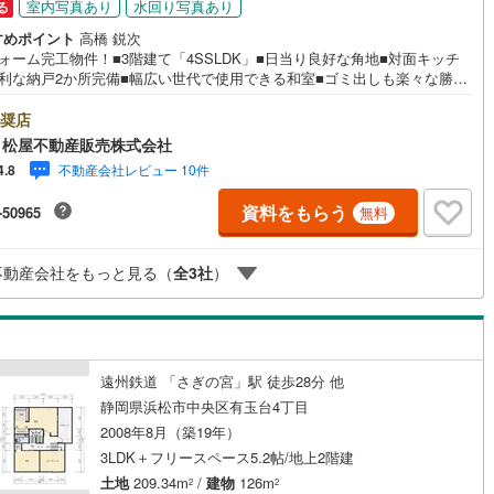
室内写真あり
水回り写真あり
る
すめポイント
高橋 鋭次
ォーム完工物件！■3階建て「4SSLDK」■日当り良好な角地■対面キッチ
便利な納戸2か所完備■幅広い世代で使用できる和室■ゴミ出しも楽々な勝手
遠州鉄道やJR、新幹線も利用できる立地 ●松屋不動産販売株式会社 家デ
つよみ●・浜松市中央区に特化し浜名区まで幅広い物件を取り扱っていま
奨店
浜松市の物件ならおまかせください。新築戸建、中古戸建、中古マンショ
 松屋不動産販売株式会社
土地をお客様のご希望に合わせてご提案いたします！・中古物件のリフォ
不動産会社レビュー 10件
4.8
実績多数！中古物件をご購入の際、約70％という多くの方々がリフォーム
っています。新築購入より低コストで、新築同様の快適なお住まいを実現
資料をもらう
-50965
無料
ます。・キッズスペース用意しております。ぜひご家族そろってご来場く
。・営業時間 午前9時00分～午後6時30分 （定休日:水曜日）この時間帯
電話でのお問い合わせがスムーズにご案内できます。右下の電話ボタンを
不動産会社をもっと見る（
全
3
社
）
チ！もしくはお気軽にお電話ください。
遠州鉄道 「さぎの宮」駅 徒歩28分 他
静岡県浜松市中央区有玉台4丁目
2008年8月（築19年）
3LDK＋フリースペース5.2帖/地上2階建
土地
209.34m
/
建物
126m
2
2