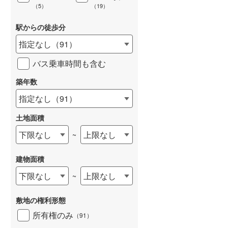
（
5
）
（
19
）
駅からの徒歩分
指定なし
（
91
）
バス乗車時間も含む
築年数
指定なし
（
91
）
土地面積
下限なし
上限なし
~
建物面積
下限なし
上限なし
~
敷地の権利形態
所有権のみ
（
91
）