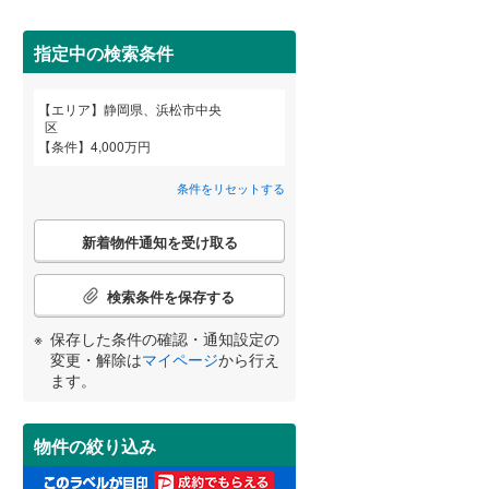
御前崎市
(
0
)
篠ケ瀬町
(
1
)
間取り変更可能
（
0
）
指定中の検索条件
牧之原市
(
8
)
下飯田町
(
1
)
3階建て以上
（
11
）
賀茂郡南伊豆町
(
5
)
エリア
静岡県、浜松市中央
白鳥町
(
1
)
宮崎
鹿児島
沖縄
区
条件
4,000万円
田方郡函南町
(
54
)
早出町
(
3
)
条件をリセットする
駿東郡小山町
(
3
)
高林
(
1
)
こ
する
る
周智郡森町
(
4
)
条件をリセットする
条件をリセットする
条件をリセットする
条件をリセットする
条件をリセットする
条件をリセットする
名塚町
(
1
)
小学校まで1km以内
（
14
）
新着物件通知を受け取る
の
検
初生町
(
1
)
索
検索条件を保存する
条
本郷町
(
1
)
件
保存した条件の確認・通知設定の
南道路
（
15
）
で
変更・解除は
マイページ
から行え
三方原町
(
3
)
通
ます。
知
森田町
(
1
)
を
受
物件の絞り込み
若林町
(
2
)
け
取