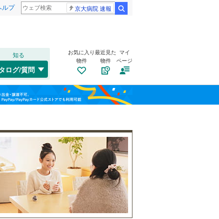
ヘルプ
京大病院 速報
検索
お気に入り
最近見た
マイ
知る
物件
物件
ページ
東海道本線（JR東海）
(
65
)
タログ/質問
飯田線
(
0
)
清水区
有玉台
(
(
27
1
)
)
福島
植松町
(
1
)
天竜区
(
1
)
栃木
群馬
山梨
大蒲町
(
1
)
天竜浜名湖鉄道
(
1
)
三島市
(
48
)
笠井上町
トイレ２か所
(
1
)
（
39
）
大井川鐵道大井川本線
(
0
)
島田市
(
15
)
上新屋町
太陽光発電システム
(
1
)
（
4
）
焼津市
(
8
)
上西町
(
1
)
御殿場市
(
26
)
和歌山
河輪町
(
2
)
裾野市
(
25
)
小沢渡町
(
1
)