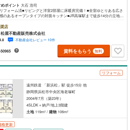
庭
すめポイント
大石 浩司
部リフォーム済■リビングと洋室2部屋に床暖房完備！■全室ゆとりある広さ
ッキあり
（
6
）
放感のあるオープンタイプの対面キッチン■JR高塚駅まで徒歩14分の立地■
ーム歴 2024年8月:1・2階トイレ交換、洗面台交換 2026年2月:クロス
張替、畳表替、外壁塗装●松屋不動産販売株式会社 家デパのつよみ●・浜松
奨店
施工・品質・工法関連
央区に特化し浜名区まで幅広い物件を取り扱っています！浜松市の物件な
 松屋不動産販売株式会社
まかせください。新築戸建、中古戸建、中古マンション、土地をお客様の
震、制震構造
住宅性能評価付き
（
0
）
不動産会社レビュー 10件
4.8
望に合わせてご提案いたします！・中古物件のリフォーム実績多数！中古
をご購入の際、約70％という多くの方々がリフォームを行っています。新
資料をもらう
-50965
無料
入より低コストで、新築同様の快適なお住まいを実現できます。・キッズ
ース用意しております。ぜひご家族そろってご来場ください。・営業時間
応
時00分～午後6時30分 （定休日:水曜日）この時間帯はお電話でのお問い
せがスムーズにご案内できます。右下の電話ボタンをタッチ！もしくはお
ン内見(相談)可
（
42
）
IT重説可
（
0
）
リフォーム
にお電話ください。
遠州鉄道 「新浜松」駅 徒歩15分 他
ン対応とは？
静岡県浜松市中央区海老塚町
2004年7月（築23年）
4SLDK＋納戸/地上3階建
土地
119m
/
建物
106m
2
2
価格更新