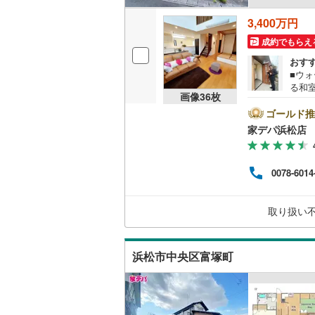
3,400万円
成約でもらえ
おす
■ウ
る和
画像
36
枚
ポイ
わせ
ゴールド推
浜松
家デパ浜松店
件な
様の
中古
0078-6014
す。
キッ
業時間
取り扱い
お問
くは
浜松市中央区富塚町