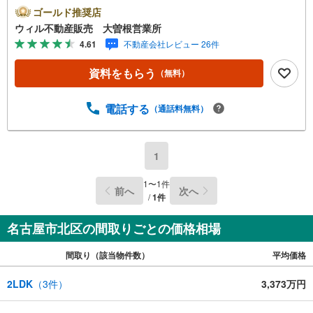
通量が少なく、騒音振動の心配もなし＼駅近好立地/・名城
ゴールド推奨店
線「志賀本通」駅徒歩7分・大杉小学校徒歩7分・八王子中
ウィル不動産販売 大曽根営業所
学校徒歩8分・ヤマナカ 清水店徒歩2分＼近隣エリアも取り
4.61
不動産会社レビュー 26件
扱いしております/
資料をもらう
（無料）
電話する
（通話料無料）
1
1
〜
1
件
前へ
次へ
/
1
件
名古屋市北区の間取りごとの価格相場
間取り（該当物件数）
平均価格
2LDK
（
3
件）
3,373万円