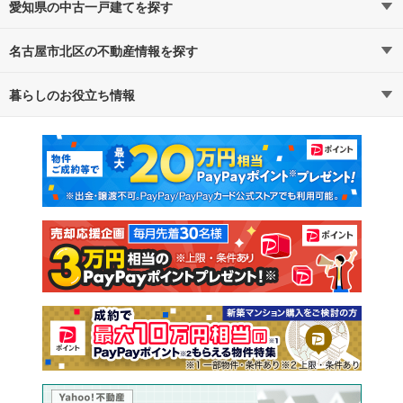
愛知県の中古一戸建てを探す
名古屋市北区の不動産情報を探す
路線・駅から探す
地域から探す
暮らしのお役立ち情報
不動産・住宅
賃貸住宅
通勤・通学時間から探す
地図から探す
マンションカタログ
教えて！住まいの先生
新築マンション
中古マンション
新築一戸建て
中古一戸建て
注文住宅
土地
売却査定