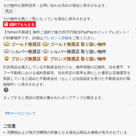
その物件が資料請求・お問い合わせ済みの場合に表示されます。
既読
その物件を既にご覧になっている場合に表示されます。
成約でもらえる
【Yahoo!不動産】物件ご成約で最大20万円相当PayPayポイントプレゼント！
の対象物件です。詳細は
プレゼント詳細
をご覧ください。
ゴールド推奨店
ゴールド推奨店 取り扱い物件
シルバー推奨店
シルバー推奨店 取り扱い物件
ブロンズ推奨店
ブロンズ推奨店 取り扱い物件
広告商品を購入している不動産会社のうち、物件情報の正確性、法令遵守、ヤ
フー不動産における成約実績等、当社所定の基準を満たした優良な店舗運営を
実践していると認めた不動産会社（もしくは当該認定を受けた不動産会社の取
扱物件）に表示されます。
タップすると用語の意味が書かれたポップアップが開きます。
PRマークについて
ご注意
消費税および地方消費税の対象となる場合は税込み価格が表示されていま