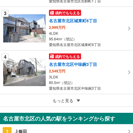
愛知県名古屋市北区生駒町1丁目
ジ
に
3
成約でもらえる
保
名古屋市北区城東町6丁目
存
す
2,999万円
4LDK
る
95.64m
（登記）
2
愛知県名古屋市北区城東町6丁目
4
成約でもらえる
名古屋市北区中味鋺3丁目
2,549万円
3LDK
85.5m
（登記）
2
愛知県名古屋市北区中味鋺3丁目
5
名古屋市北区瑠璃光町3丁目
もっと見る
1億3,000万円
6SLDK
名古屋市北区の人気の駅をランキングから探す
179.69m
（登記）
2
愛知県名古屋市北区瑠璃光町3丁目
1
上飯田