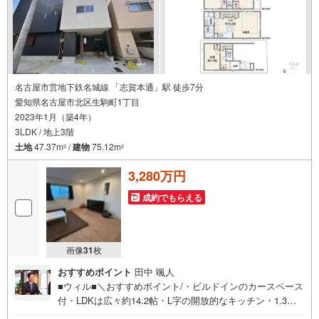
名古屋市営地下鉄名城線 「志賀本通」駅 徒歩7分
愛知県名古屋市北区生駒町1丁目
2023年1月（築4年）
3LDK / 地上3階
土地
47.37m
/
建物
75.12m
2
2
3,280万円
成約でもらえる
画像
31
枚
おすすめポイント
田中 颯人
■ウィル■＼おすすめポイント/・ビルドインのカースペース
付・LDKは広々約14.2帖・L字の開放的なキッチン・1.3階
にトイレ付・室内大変きれいにお使いです・前面道路は交