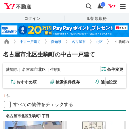
Yahoo!不動産
検索
通知
i
ログイン
ID新規取得
中古一戸建て
愛知県
名古屋市
北区
生駒町の
名古屋市北区生駒町の中古一戸建て
愛知県｜名古屋市北区｜生駒町
条件変更
おすすめ順
検索条件保存
通知設定
1
件
すべての物件をチェックする
名古屋市北区生駒町1丁目