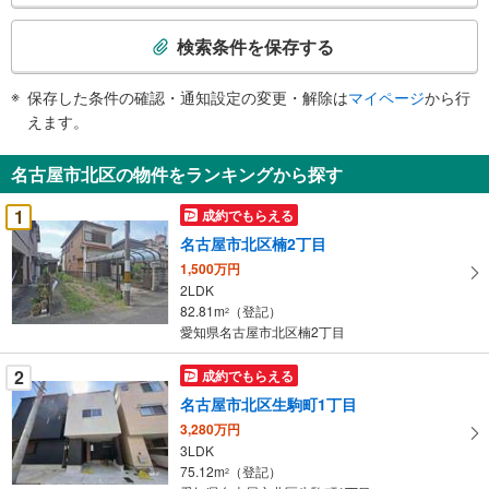
検
索
検索条件を保存する
条
件
保存した条件の確認・通知設定の変更・解除は
マイページ
から行
で
えます。
通
知
名古屋市北区の物件をランキングから探す
を
受
1
成約でもらえる
け
名古屋市北区楠2丁目
取
1,500万円
る
2LDK
・
82.81m
（登記）
2
条
愛知県名古屋市北区楠2丁目
件
を
2
成約でもらえる
マ
名古屋市北区生駒町1丁目
イ
3,280万円
ペ
3LDK
ー
75.12m
（登記）
2