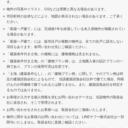
す。
物件の写真やイラスト、CGなどは実際と異なる場合があります。
市区町村の合併などにより、地図が表示されない場合があります。ご了承く
ださい。
「新築一戸建て」には、完成後1年を経過している未入居物件が掲載されてい
る場合があります。
「新築一戸建て」には、販売住戸が複数の物件は、全ての住戸に該当しない
項目もあります。各問い合わせ先にご確認ください。
「建築条件付き土地」の価格には、建物価格は含まれません。
「建築条件付き土地」の「建物プラン例」は、土地購入者の設計プランの一
例であり、プランの採用可否は任意です。
「土地（建築条件なし）」の「建物プラン例」に関して、そのプラン例は特
定の建築請負会社によるもので、 当該建築請負会社以外で建てた場合、同様
のものが同価格で建てられるとは限りません。また、建築請負会社を特定す
るものではありません。
お客様が入力する個人情報を含むお問い合わせデータは、当該物件の取扱会
社に送信され、そこで管理されます。
お問い合わせをされたお客様へは、取扱会社がご連絡いたします。
物件に関するお客様のお問い合わせについては、LINEヤフー株式会社は一切
関与いたしません。取扱会社に直接ご確認ください。