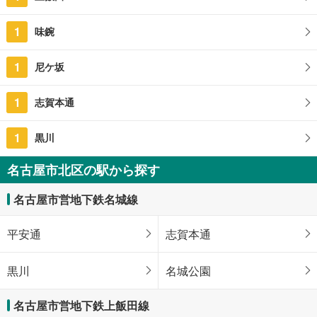
1
味鋺
1
尼ケ坂
1
志賀本通
1
黒川
名古屋市北区の駅から探す
名古屋市営地下鉄名城線
平安通
志賀本通
黒川
名城公園
名古屋市営地下鉄上飯田線