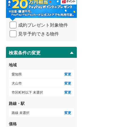
・
海部郡大治町
(
7
)
条
件
知多郡阿久比町
(
3
)
を
成約プレゼント対象物件
マ
知多郡美浜町
(
1
)
イ
見学予約できる物件
ペ
北設楽郡設楽町
(
2
)
ー
ジ
に
検索条件の変更
保
存
地域
す
る
愛知県
変更
犬山市
変更
市区町村以下 未選択
変更
路線・駅
路線 未選択
変更
価格