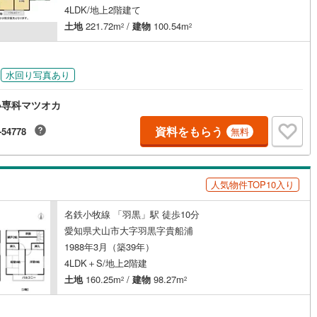
4LDK/地上2階建て
土地
221.72m
/
建物
100.54m
2
2
水回り写真あり
い専科マツオカ
資料をもらう
-54778
無料
人気物件TOP10入り
名鉄小牧線 「羽黒」駅 徒歩10分
愛知県犬山市大字羽黒字貴船浦
1988年3月（築39年）
4LDK＋S/地上2階建
土地
160.25m
/
建物
98.27m
2
2