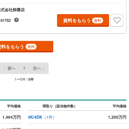
株式会社師勝店
資料をもらう
-51752
無料
資料をもらう
無料
前へ
1
次へ
1
〜
5
件 /
5
件
平均価格
間取り（該当物件数）
平均価格
1,464万円
4K/4DK
（
1
件）
1,200万円