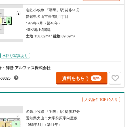
ッキあり
（
0
）
名鉄小牧線 「羽黒」駅 徒歩23分
愛知県犬山市長者町1丁目
施工・品質・工法関連
1979年7月（築48年）
4SK/地上2階建
震、制震構造
住宅性能評価付き
（
0
）
土地
158.02m
/
建物
89.69m
2
2
応
水回り写真あり
ン内見(相談)可
（
1
）
IT重説可
（
1
）
倉・師勝 アルファス株式会社
資料をもらう
-53025
無料
ン対応とは？
人気物件TOP10入り
名鉄小牧線 「羽黒」駅 徒歩37分
愛知県犬山市大字前原字向屋敷
1986年3月（築41年）