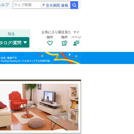
ヘルプ
京大病院 速報
検索
お気に入り
最近見た
マイ
知る
物件
物件
ページ
中央本線（JR東海）
(
0
)
タログ/質問
東海道新幹線
(
0
)
北区
大字前原
(
5
)
(
1
)
福島
中区
(
0
)
名古屋市営地下鉄鶴舞線
(
0
)
栃木
群馬
山梨
熱田区
(
0
)
名古屋市営地下鉄名港線
(
0
)
南区
トイレ２か所
(
9
)
（
1
）
名古屋臨海高速鉄道あおなみ線
(
0
)
名東区
太陽光発電システム
(
1
)
（
0
）
愛知高速交通リニモ
(
0
)
名鉄西尾線
(
0
)
和歌山
一宮市
(
13
)
名鉄豊田線
(
0
)