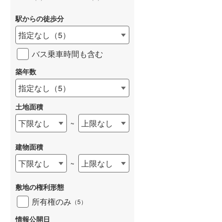
駅からの徒歩分
指定なし
（
5
）
バス乗車時間も含む
築年数
指定なし
（
5
）
土地面積
下限なし
上限なし
~
建物面積
下限なし
上限なし
~
敷地の権利形態
所有権のみ
（
5
）
情報公開日