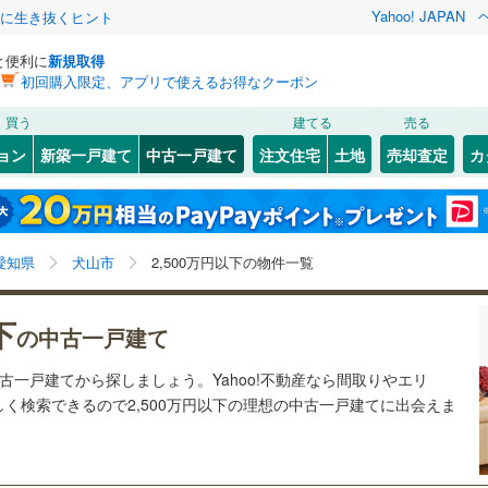
Yahoo! JAPAN
クに生き抜くヒント
と便利に
新規取得
初回購入限定、アプリで使えるお得なクーポン
検索条件を保存しました
買う
建てる
売る
線
(
0
)
飯田線
(
0
)
リノベーション
ョン
新築一戸建て
中古一戸建て
注文住宅
土地
売却査定
カ
この検索条件の新着物件通知は、
マイページ
から設定できます。
関西本線（JR東海）
(
0
)
ション・リフォーム
築古・築30年以上
（
5
）
(
)
1
)
東区
字東北野
(
0
)
(
1
)
岩手
宮城
秋田
山形
)
中村区
(
2
)
営地下鉄東山線
(
0
)
名古屋市営地下鉄名城線
(
0
)
愛知県、犬山市、2,500万円
神奈川
埼玉
千葉
茨城
愛知県
犬山市
2,500万円以下の物件一覧
)
瑞穂区
(
1
)
営地下鉄桜通線
(
0
)
名古屋市営地下鉄上飯田線
(
0
)
0
)
）
港区
オール電化
(
8
)
（
0
）
長野
富山
石川
福井
下
の中古一戸建て
鉄道
(
0
)
東海交通事業城北線
(
0
)
検索条件を保存する
台以上
4
)
（
2
）
緑区
ビルトインガレージ
(
2
)
（
0
）
閉じる
閉じる
お気に入りリストを見る
お気に入りリストを見る
閉じる
閉じる
岐阜
静岡
三重
東田本線
(
0
)
豊橋鉄道渥美線
(
0
)
中古一戸建てから探しましょう。Yahoo!不動産なら間取りやエリ
タ付インターホン
)
防犯カメラ
（
0
）
マイページ
く検索できるので2,500万円以下の理想の中古一戸建てに出会えま
屋本線
(
0
)
名鉄豊川線
(
0
)
兵庫
京都
滋賀
奈良
20
)
岡崎市
(
19
)
線
(
0
)
名鉄蒲郡線
(
0
)
全体