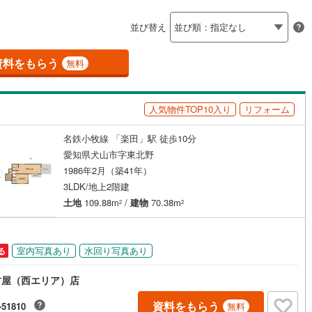
島根
岡山
広島
山口
6
)
半田市
(
19
)
線
(
0
)
名鉄築港線
(
0
)
（
0
）
バリアフリー住宅
（
0
）
並び替え
新線
0
)
(
0
)
津島市
名鉄津島線
(
9
)
(
0
)
香川
愛媛
高知
け
（
0
）
平屋・1階建て
（
0
）
保存した条件を見る
線
(
0
)
名鉄広見線
(
0
)
)
豊田市
(
36
)
資料をもらう
無料
ルーム（納戸）
（
0
）
佐賀
長崎
熊本
大分
線
(
0
)
名鉄空港線
(
0
)
0
)
蒲郡市
(
34
)
人気物件TOP10入り
リフォーム
5
)
江南市
(
12
)
駅が始発駅
（
0
）
海まで2km以内
（
0
）
)
新城市
(
23
)
名鉄小牧線 「楽田」駅 徒歩10分
この条件で検索する
この条件で検索する
この条件で検索する
この条件で検索する
この条件で検索する
この条件で検索する
市区町村以下を選択
市区町村を選択す
駅を選択する
愛知県犬山市字東北野
)
知多市
(
14
)
1986年2月（築41年）
建ち方、日当たり
3LDK/地上2階建
(
6
)
高浜市
(
10
)
以上
（
1
）
角地
（
0
）
土地
109.88m
/
建物
70.38m
2
2
)
日進市
(
0
)
2
）
)
清須市
(
4
)
室内写真あり
水回り写真あり
る
)
みよし市
(
1
)
古屋（西エリア）店
ダイニング15畳以上
(
0
)
愛知郡東郷町
(
0
)
資料をもらう
-51810
無料