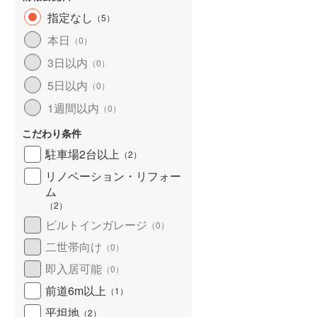
指定なし
（
5
）
本日
（
0
）
3日以内
（
0
）
5日以内
（
0
）
1週間以内
（
0
）
こだわり条件
駐車場2台以上
（
2
）
リノベーション・リフォー
ム
（
2
）
ビルトインガレージ
（
0
）
二世帯向け
（
0
）
即入居可能
（
0
）
前道6m以上
（
1
）
平坦地
（
2
）