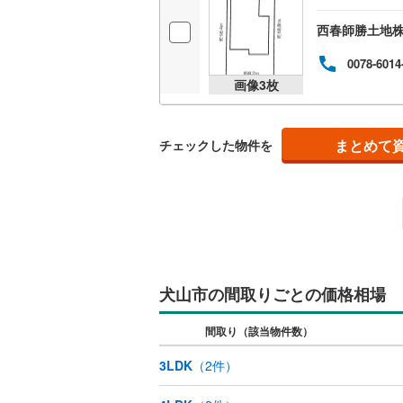
西春師勝土地
0078-6014
画像
3
枚
まとめて
チェックした物件を
犬山市の間取りごとの価格相場
間取り（該当物件数）
3LDK
（
2
件）