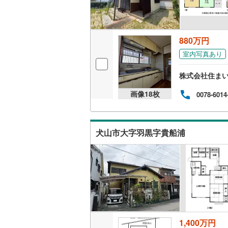
880万円
室内写真あり
株式会社住ま
画像
18
枚
0078-6014
犬山市大字羽黒字貴船浦
1,400万円