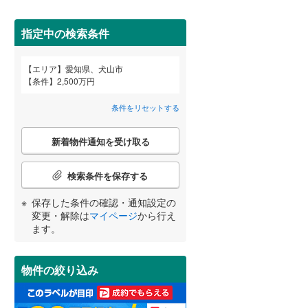
春日井市
(
36
)
名鉄河和線
(
0
)
間取り変更可能
（
0
）
碧南市
名鉄尾西線
(
16
(
)
0
)
指定中の検索条件
3階建て以上
（
0
）
名鉄小牧線
(
5
)
安城市
(
5
)
エリア
愛知県、犬山市
宮崎
鹿児島
沖縄
条件
2,500万円
近鉄名古屋線
(
0
)
犬山市
(
5
)
条件をリセットする
小牧市
(
6
)
こ
小学校まで1km以内
（
0
）
東海市
(
5
)
新着物件通知を受け取る
の
する
る
条件をリセットする
条件をリセットする
条件をリセットする
条件をリセットする
条件をリセットする
条件をリセットする
検
知立市
(
3
)
索
検索条件を保存する
条
岩倉市
(
3
)
南道路
（
2
）
件
保存した条件の確認・通知設定の
で
田原市
(
22
)
変更・解除は
マイページ
から行え
通
ます。
知
北名古屋市
(
7
)
を
受
あま市
(
18
)
物件の絞り込み
け
取
西春日井郡豊山町
(
0
)
る