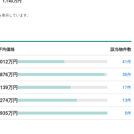
1,140万円
を表示しています。
平均価格
該当物件数
,012万円
41件
,876万円
36件
,139万円
17件
,274万円
13件
,935万円
5件