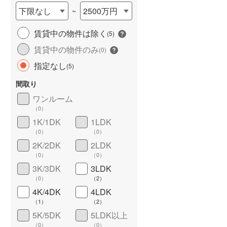
下限なし
2500万円
~
賃貸中の物件は除く
(
5
)
賃貸中の物件のみ
(
0
)
長期優良住宅
（
0
）
指定なし
(
5
)
間取り
ワンルーム
（
0
）
1K/1DK
1LDK
（
0
）
（
0
）
詳しく見る
2K/2DK
2LDK
（
0
）
（
0
）
3K/3DK
3LDK
（
0
）
（
2
）
4K/4DK
4LDK
（
1
）
（
2
）
5K/5DK
5LDK以上
（
0
）
（
0
）