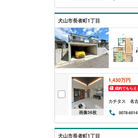
丹羽郡大
キッチン
海部郡蟹
犬山市長者町1丁目
独立型キ
知多郡東
知多郡武
販売、価格、
北設楽郡
即入居可
浴室
1,430万円
浴室乾燥
成約でもらえ
収納
カチタス 名
ウォーク
画像
36
枚
0078-6014
（
0
）
バルコニー、
犬山市長者町1丁目