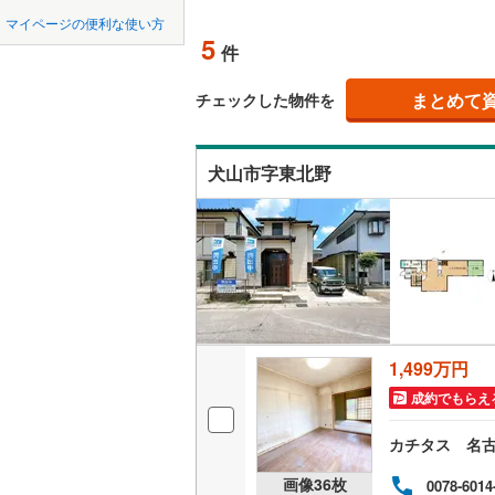
中国
鳥取
瀬戸市
(
1
名鉄常滑
マイページの便利な使い方
吹き抜け
5
件
豊川市
名鉄知多
(
6
四国
徳島
二世帯向
名鉄犬山
刈谷市
(
2
まとめて
チェックした物件を
サービス
九州・沖縄
福岡
名鉄瀬戸
西尾市
(
2
犬山市字東北野
立地
常滑市
(
1
最寄りの
稲沢市
(
6
0
0
0
0
0
0
該当物件
該当物件
該当物件
該当物件
該当物件
該当物件
件
件
件
件
件
件
大府市
(
2
配置、向き、
尾張旭市
前道6m
豊明市
(
2
平坦地
（
1,499万円
愛西市
(
7
成約でもらえ
LD
弥富市
(
4
カチタス 名
リビング
長久手市
画像
36
枚
0078-6014
（
1
）