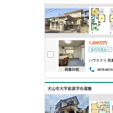
ウッドデ
構造・規模・
耐震、免
（
0
）
1,200万円
オンライン対
室内写真あり
オンライ
ハウスドゥ 岩
画像
20
枚
0078-6014
オンライ
犬山市大字前原字向屋敷