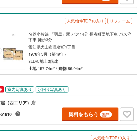
口町
(
0
)
丹羽郡扶桑町
(
2
)
江町
(
4
)
海部郡飛島村
(
0
)
人気物件TOP10入り
リフォーム
ッチン
（
0
）
対面キッチン
（
0
）
浦町
(
5
)
知多郡南知多町
(
0
)
名鉄小牧線 「羽黒」駅 バス14分 長者町団地下車 バス停
下車 徒歩3分
豊町
(
5
)
額田郡幸田町
(
7
)
契約、入居関連など
愛知県犬山市長者町1丁目
東栄町
(
0
)
北設楽郡豊根村
(
0
)
能
（
0
）
1978年3月（築49年）
3LDK/地上2階建
土地
157.74m
/
建物
86.94m
2
2
機あり
（
0
）
室内写真あり
水回り写真あり
る
古屋（西エリア）店
インクローゼット
床下収納
（
1
）
資料をもらう
-51810
無料
庭
人気物件TOP10入り