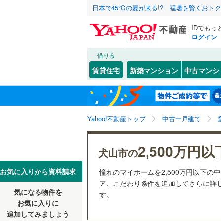
日本で45℃の夏が来る!? 猛暑を賢くおト
IDでもっ
ログイン
借りる
北海道
JR
北海道
東海道本
こだわり条件
リフォーム、
賃貸住宅
新築マンション
中古マンシ
武豊線
(
0
)
リノベー
名古屋市
千種区
大字羽黒
(
1
東北
青森
（
2
）
西区
長者町
(
8
(
)
2
地下鉄
名古屋市
関東
東京
Yahoo!不動産トップ
中古一戸建て
設備
昭和区
(
2
名古屋市
中川区
床暖房
(
（
7
信越・北陸
新潟
2,500万円以
犬山市の
私鉄・その他
愛知環状
守山区
駐車場2
(
1
東海
愛知
豊橋鉄道
お気に入りから資料請求
憧れのマイホームを2,500万円以下の
天白区
ＴＶモニ
(
3
ア、こだわり条件を追加してさらに詳し
名鉄名古
気になる物件を
（
1
）
す。
近畿
大阪
お気に入りに
愛知県のそのほ
豊橋市
(
1
名鉄三河
追加してみましょう
間取り、居室
かの地域