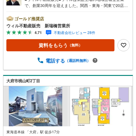
で、創業30周年を迎えました。関西・東海・関東で20店舗
超えの営業所があり、エリア間で連携したお手伝いも可能
です。新瑞橋駅から徒歩1分の店舗には、キッズスペースや
ゴールド推奨店
おむつ替えスペースを完備しており、お子様連れのお客様
ウィル不動産販売 新瑞橋営業所
も安心してご利用いただけます。●平日のお住まい探しの方
4.71
不動産会社レビュー 28件
へ●弊社では平日にご内覧や契約を希望されるお客様のため
に、「平日会員制度」という割引プランをご用意していま
資料をもらう
（無料）
す。●お仕事で忙しい方へ●午前10時から午後7時まで、毎
日営業しております。事前にご予約いただければ、営業時
間外でのご内覧にも対応いたします。また、オンライン内
電話する
（通話料無料）
覧や事前のLINE相談も可能です。●すぐの内覧も可能です●
弊社は定休日なく営業しており、当日のご内覧も承りま
す。弊社で掲載している物件以外にもご紹介可能ですの
大府市桃山町2丁目
で、一度ご相談ください。●その他の相談もプロが対応●物
件に関することはもちろん、住宅ローンなどの資金面やリ
フォームに関することなど、お住まいに関するどんなこと
でもお気軽にご相談ください。
東海道本線 「大府」駅 徒歩17分