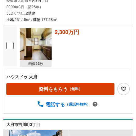
愛知県大府市宮内町4丁目
2000年9月（築26年）
5LDK / 地上2階建
土地
261.15m
/
建物
177.58m
2
2
2,300万円
画像
23
枚
ハウスドゥ 大府
資料をもらう
（無料）
電話する
（通話料無料）
大府市吉川町3丁目