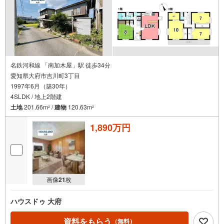
名鉄河和線 「南加木屋」駅 徒歩34分
愛知県大府市吉川町3丁目
1997年6月（築30年）
4SLDK / 地上2階建
土地
201.66m
/
建物
120.63m
2
2
1,890万円
画像
21
枚
ハウスドゥ 大府
資料をもらう
（無料）