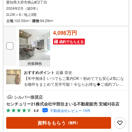
愛知県大府市桃山町2丁目
2024年2月（築3年）
2LDK＋S / 地上3階
土地
102.55m
/
建物
94.29m
2
2
4,098万円
成約でもらえる
画像
36
枚
おすすめポイント
近藤 崇史
【年中無休】いつでもご案内OK！初めてでも安心♪気にな
る物件をまとめて見学可能！今ならお得な◆ご成約プレゼ
ント◆実施中！（2026年9月末までご契約の方）■中部住ま
いる不動産販売の強み西三河エリア・知多エリアを中心に
シルバー推奨店
営業しています！地域密着で多数の物件を取り扱っており
センチュリー21株式会社中部住まいる不動産販売 安城刈谷店
ますので条件に合う物件をまとめてご案内できます。セン
4.9
不動産会社レビュー 10件
チュリー21加盟店独自のネットワークにより、当社のみで
の取扱物件もございます。また、当社ではお家の売却やリ
資料をもらう
（無料）
フォームなどもご相談可能です！「今の家はいくらで売れ
るんだろう？」「リモートワーク用にこんな設備が欲し