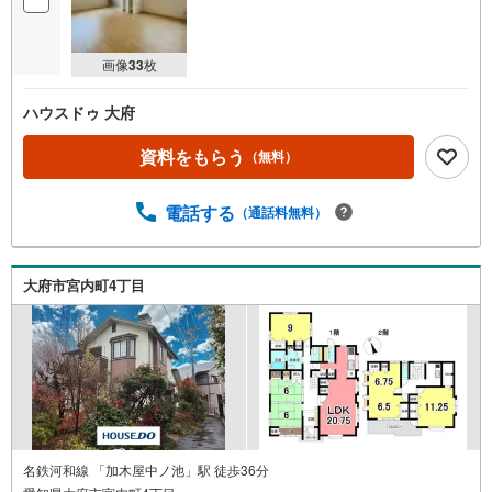
画像
33
枚
ハウスドゥ 大府
資料をもらう
（無料）
電話する
（通話料無料）
大府市宮内町4丁目
名鉄河和線 「加木屋中ノ池」駅 徒歩36分