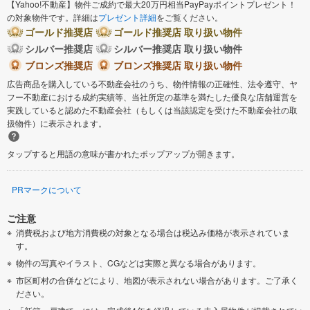
【Yahoo!不動産】物件ご成約で最大20万円相当PayPayポイントプレゼント！
の対象物件です。詳細は
プレゼント詳細
をご覧ください。
ゴールド推奨店
ゴールド推奨店 取り扱い物件
シルバー推奨店
シルバー推奨店 取り扱い物件
ブロンズ推奨店
ブロンズ推奨店 取り扱い物件
広告商品を購入している不動産会社のうち、物件情報の正確性、法令遵守、ヤ
フー不動産における成約実績等、当社所定の基準を満たした優良な店舗運営を
実践していると認めた不動産会社（もしくは当該認定を受けた不動産会社の取
扱物件）に表示されます。
タップすると用語の意味が書かれたポップアップが開きます。
PRマークについて
ご注意
消費税および地方消費税の対象となる場合は税込み価格が表示されていま
す。
物件の写真やイラスト、CGなどは実際と異なる場合があります。
市区町村の合併などにより、地図が表示されない場合があります。ご了承く
ださい。