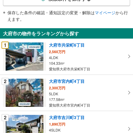
条
件
保存した条件の確認・通知設定の変更・解除は
マイページ
から行
で
えます。
通
知
大府市の物件をランキングから探す
を
受
1
大府市共栄町6丁目
け
2,560万円
取
4LDK
る
104.33m
2
・
愛知県大府市共栄町6丁目
条
2
大府市宮内町4丁目
件
を
2,300万円
5LDK
マ
177.58m
2
イ
愛知県大府市宮内町4丁目
ペ
ー
2
大府市吉川町3丁目
ジ
1,890万円
に
4SLDK