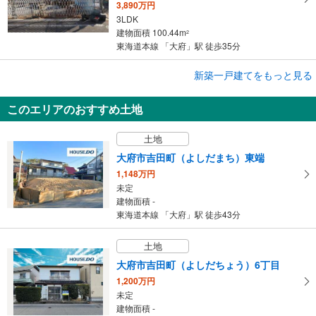
3,890万円
3LDK
建物面積 100.44m
2
東海道本線 「大府」駅 徒歩35分
成約でもらえる
新築一戸建てをもっと見る
新築一戸建て
このエリアのおすすめ土地
大府市梶田町5丁目
4,399.5万円
土地
4LDK
建物面積 99.78m
2
大府市吉田町（よしだまち）東端
東海道本線 「共和」駅 徒歩19分
1,148万円
未定
建物面積 -
東海道本線 「大府」駅 徒歩43分
土地
大府市吉田町（よしだちょう）6丁目
1,200万円
未定
建物面積 -