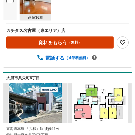
画像
36
枚
カチタス名古屋（東エリア）店
資料をもらう
（無料）
電話する
（通話料無料）
大府市共栄町6丁目
東海道本線 「共和」駅 徒歩21分
愛知県大府市共栄町6丁目