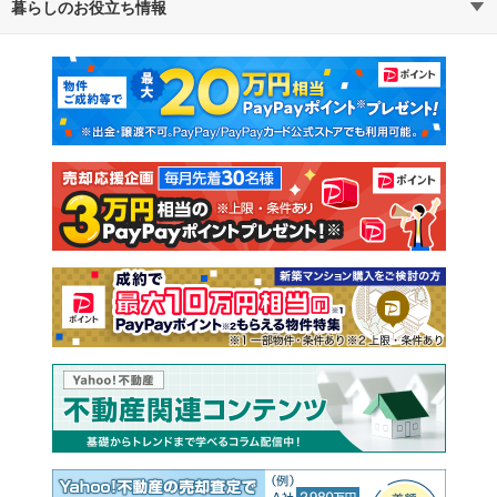
暮らしのお役立ち情報
不動産・住宅
賃貸住宅
通勤・通学時間から探す
地図から探す
マンションカタログ
教えて！住まいの先生
新築マンション
中古マンション
新築一戸建て
中古一戸建て
注文住宅
土地
売却査定