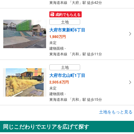
東海道本線 「大府」駅 徒歩42分
成約でもらえる
土地
大府市東新町6丁目
1,980万円
未定
建物面積 -
東海道本線 「共和」駅 徒歩11分
土地
大府市北山町1丁目
2,505.6万円
未定
建物面積 -
東海道本線 「共和」駅 徒歩15分
土地をもっと見る
土地
大府市大府町ウド
同じこだわりでエリアを広げて探す
1,434万円
未定