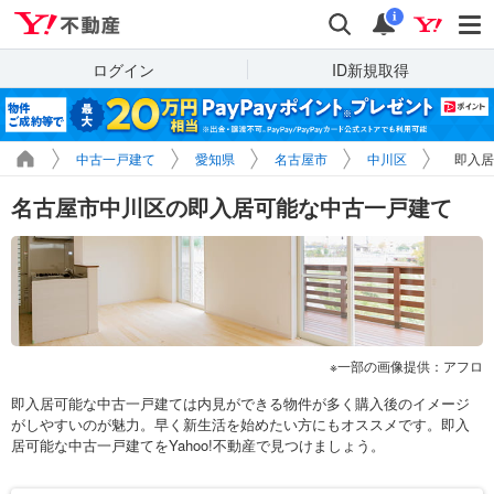
Yahoo!不動産
検索
通知
i
ログイン
ID新規取得
中古一戸建て
愛知県
名古屋市
中川区
即入居
名古屋市中川区の即入居可能な中古一戸建て
一部の画像提供：アフロ
即入居可能な中古一戸建ては内見ができる物件が多く購入後のイメージ
がしやすいのが魅力。早く新生活を始めたい方にもオススメです。即入
居可能な中古一戸建てをYahoo!不動産で見つけましょう。