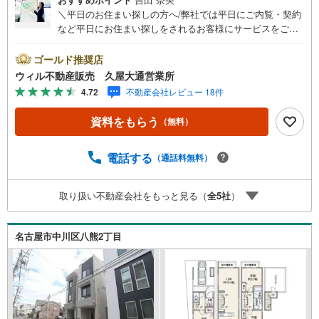
＼平日のお住まい探しの方へ/弊社では平日にご内覧・契約
など平日にお住まい探しをされるお客様にサービスをご用
意しています。＼お仕事で忙しい方へ/午前10時から午後7
時まで”毎日”営業しています。事前にご予約頂きましたら営
ゴールド推奨店
業時間外でのご内覧もご対応いたします。＼本物件の他に
ウィル不動産販売 久屋大通営業所
も気になる物件がある方へ/不動産業者間で不動産情報が共
4.72
不動産会社レビュー 18件
有されているので、名古屋市全域や、その他隣接エリアで
もご内覧が可能です！ 【ウィル不動産販売 久屋大通営業
資料をもらう
（無料）
所】◎地下鉄東山線「栄」駅7A出口から徒歩1分、名城線
「久屋大通」駅7A出口から徒歩1分◎お子様が遊べるキッ
ズスペースあり◎営業時間 10:00～19:00（定休日無し） 上
電話する
（通話料無料）
記時間はお電話が繋がりやすくなっております。ぜひお気
軽にご連絡下さい！現地を見学される場合は「室内・現地
取り扱い不動産会社をもっと見る（
全
5
社
）
を見学する（無料）」ボタンよりご希望の日時をご記入い
ただけますとスムーズにご案内が可能です。
名古屋市中川区八熊2丁目