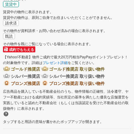
賃貸中
賃貸中の物件に表示されます。
賃貸中の物件は、原則ご自身でお住まいいただくことができません。
請求済
その物件が資料請求・お問い合わせ済みの場合に表示されます。
既読
その物件を既にご覧になっている場合に表示されます。
成約でもらえる
【Yahoo!不動産】物件ご成約で最大20万円相当PayPayポイントプレゼント！
の対象物件です。詳細は
プレゼント詳細
をご覧ください。
ゴールド推奨店
ゴールド推奨店 取り扱い物件
シルバー推奨店
シルバー推奨店 取り扱い物件
ブロンズ推奨店
ブロンズ推奨店 取り扱い物件
広告商品を購入している不動産会社のうち、物件情報の正確性、法令遵守、ヤ
フー不動産における成約実績等、当社所定の基準を満たした優良な店舗運営を
実践していると認めた不動産会社（もしくは当該認定を受けた不動産会社の取
扱物件）に表示されます。
タップすると用語の意味が書かれたポップアップが開きます。