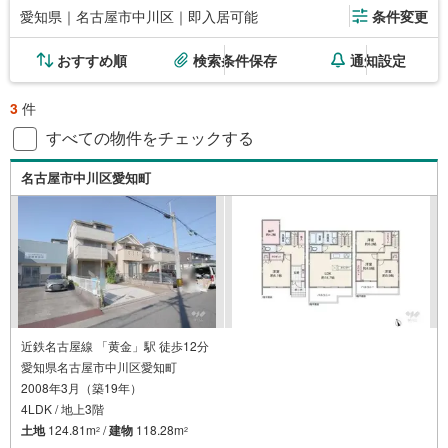
愛知県｜名古屋市中川区｜即入居可能
条件変更
おすすめ順
検索条件保存
通知設定
3
件
すべての物件をチェックする
名古屋市中川区愛知町
近鉄名古屋線 「黄金」駅 徒歩12分
愛知県名古屋市中川区愛知町
2008年3月（築19年）
4LDK / 地上3階
土地
124.81m
/
建物
118.28m
2
2