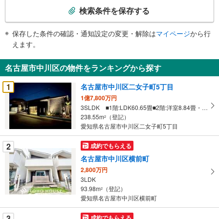
索
検索条件を保存する
条
件
保存した条件の確認・通知設定の変更・解除は
マイページ
から行
で
えます。
通
知
名古屋市中川区の物件をランキングから探す
を
受
1
名古屋市中川区二女子町5丁目
け
1億7,800万円
取
3SLDK ■1階:LDK60.65畳■2階:洋室8.84畳・洋室8.66畳・洋室11.58畳・S4.21畳
る
238.55m
（登記）
2
・
愛知県名古屋市中川区二女子町5丁目
条
2
成約でもらえる
件
を
名古屋市中川区横前町
マ
2,800万円
イ
3LDK
93.98m
（登記）
ペ
2
愛知県名古屋市中川区横前町
ー
ジ
3
成約でもらえる