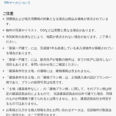
PRマークについて
ご注意
消費税および地方消費税の対象となる場合は税込み価格が表示されていま
す。
物件の写真やイラスト、CGなどは実際と異なる場合があります。
市区町村の合併などにより、地図が表示されない場合があります。ご了承く
ださい。
「新築一戸建て」には、完成後1年を経過している未入居物件が掲載されてい
る場合があります。
「新築一戸建て」には、販売住戸が複数の物件は、全ての住戸に該当しない
項目もあります。各問い合わせ先にご確認ください。
「建築条件付き土地」の価格には、建物価格は含まれません。
「建築条件付き土地」の「建物プラン例」は、土地購入者の設計プランの一
例であり、プランの採用可否は任意です。
「土地（建築条件なし）」の「建物プラン例」に関して、そのプラン例は特
定の建築請負会社によるもので、 当該建築請負会社以外で建てた場合、同様
のものが同価格で建てられるとは限りません。また、建築請負会社を特定す
るものではありません。
お客様が入力する個人情報を含むお問い合わせデータは、当該物件の取扱会
社に送信され、そこで管理されます。