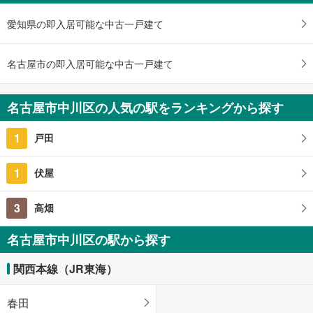
2,910万円
未定
愛知県の即入居可能な中古一戸建て
建物面積 -
名古屋臨海高速鉄道あおなみ線 「中島」駅 徒歩8分
名古屋市の即入居可能な中古一戸建て
名古屋市中川区の人気の駅をランキングから探す
1
戸田
1
伏屋
3
高畑
名古屋市中川区の駅から探す
関西本線（JR東海）
春田