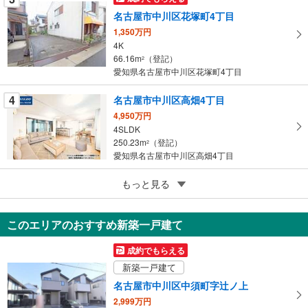
に
名古屋市中川区花塚町4丁目
保
1,350万円
存
4K
す
66.16m
（登記）
2
る
愛知県名古屋市中川区花塚町4丁目
4
名古屋市中川区高畑4丁目
4,950万円
4SLDK
250.23m
（登記）
2
愛知県名古屋市中川区高畑4丁目
5
もっと見る
成約でもらえる
名古屋市中川区愛知町
3,849万円
このエリアのおすすめ新築一戸建て
4LDK
118.28m
（登記）
2
成約でもらえる
愛知県名古屋市中川区愛知町
新築一戸建て
名古屋市中川区中須町字辻ノ上
2,999万円