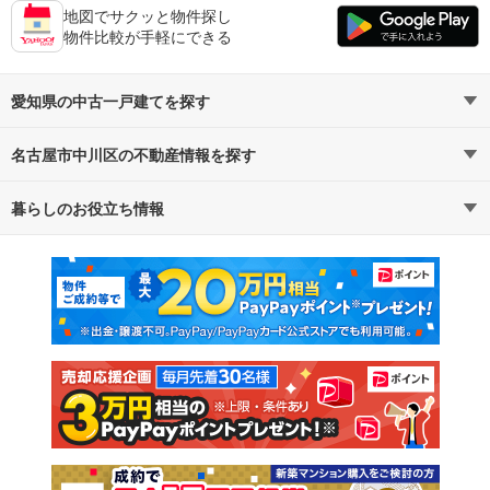
地図でサクッと物件探し
物件比較が手軽にできる
愛知県の中古一戸建てを探す
名古屋市中川区の不動産情報を探す
路線・駅から探す
地域から探す
暮らしのお役立ち情報
不動産・住宅
賃貸住宅
通勤・通学時間から探す
地図から探す
マンションカタログ
教えて！住まいの先生
新築マンション
中古マンション
新築一戸建て
中古一戸建て
注文住宅
土地
売却査定