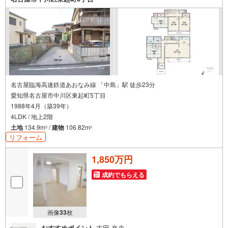
ただけますとスムーズにご案内が可能です。
名古屋臨海高速鉄道あおなみ線 「中島」駅 徒歩23分
愛知県名古屋市中川区東起町5丁目
1988年4月（築39年）
4LDK / 地上2階
土地
134.9m
/
建物
106.82m
2
2
リフォーム
1,850万円
成約でもらえる
画像
33
枚
おすすめポイント
吉田 奈央