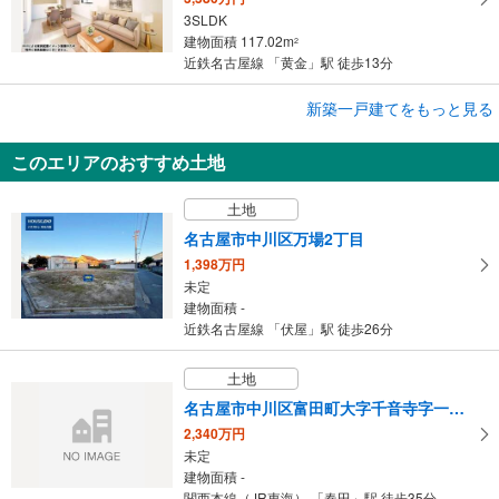
3SLDK
建物面積 117.02m
2
近鉄名古屋線 「黄金」駅 徒歩13分
新築一戸建てをもっと見る
新築一戸建て
名古屋市中川区水里5丁目
このエリアのおすすめ土地
3,280万円
4LDK
土地
建物面積 105.03m
2
近鉄名古屋線 「戸田」駅 徒歩9分
名古屋市中川区万場2丁目
1,398万円
未定
建物面積 -
近鉄名古屋線 「伏屋」駅 徒歩26分
土地
名古屋市中川区富田町大字千音寺字一本松
2,340万円
未定
建物面積 -
関西本線（JR東海） 「春田」駅 徒歩35分