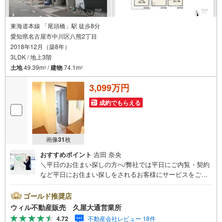
東海道本線 「尾頭橋」駅 徒歩8分
愛知県名古屋市中川区八熊2丁目
2018年12月（築8年）
3LDK / 地上3階
土地
49.39m
/
建物
74.1m
2
2
3,099万円
成約でもらえる
画像
31
枚
おすすめポイント
吉田 奈央
＼平日のお住まい探しの方へ/弊社では平日にご内覧・契約
など平日にお住まい探しをされるお客様にサービスをご用
意しています。＼お仕事で忙しい方へ/午前10時から午後7
時まで”毎日”営業しています。事前にご予約頂きましたら営
ゴールド推奨店
業時間外でのご内覧もご対応いたします。＼本物件の他に
ウィル不動産販売 久屋大通営業所
も気になる物件がある方へ/不動産業者間で不動産情報が共
4.72
不動産会社レビュー 18件