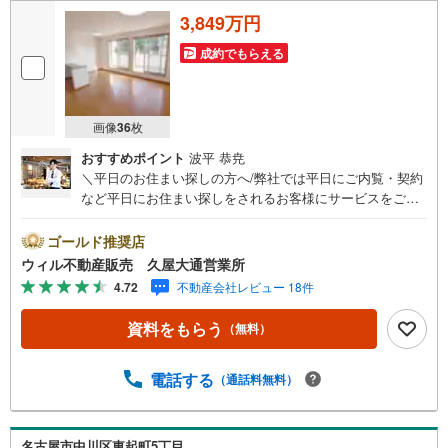
3,849万円
成約でもらえる
画像
36
枚
おすすめポイント
波平 恭尭
＼平日のお住まい探しの方へ/弊社では平日にご内覧・契約
など平日にお住まい探しをされるお客様にサービスをご用
意しています。＼お仕事で忙しい方へ/午前10時から午後7
時まで”毎日”営業しています。事前にご予約頂きましたら営
ゴールド推奨店
業時間外でのご内覧もご対応いたします。＼本物件の他に
ウィル不動産販売 久屋大通営業所
も気になる物件がある方へ/不動産業者間で不動産情報が共
4.72
不動産会社レビュー 18件
有されているので、名古屋市全域や、その他隣接エリアで
もご内覧が可能です！ 【ウィル不動産販売 久屋大通営業
資料をもらう
（無料）
所】◎地下鉄東山線「栄」駅7A出口から徒歩1分、名城線
「久屋大通」駅7A出口から徒歩1分◎お子様が遊べるキッ
ズスペースあり◎営業時間 10:00～19:00（定休日無し） 上
電話する
（通話料無料）
記時間はお電話が繋がりやすくなっております。ぜひお気
軽にご連絡下さい！現地を見学される場合は「室内・現地
を見学する（無料）」ボタンよりご希望の日時をご記入い
名古屋市中川区東起町5丁目