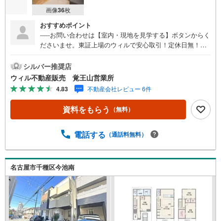
画像
36
枚
おすすめポイント
-----お問い合わせは【室内・現地を見学する】ボタンからく
ださいませ。東証上場のウィルで安心取引！定休日無！平
日特典あり！住宅ローンもお任せ下さい！年間800組以上を
担当する専門部署が、あなたの住宅ローンをお手伝い！リ
シルバー推奨店
フォーム・リノベも併せて相談可能！お子様連れのご家族
ウィル不動産販売 覚王山営業所
も落ち着いてお話ができるよう、キッズスペースを設置し
4.83
不動産会社レビュー 6件
ています。【営業時間 10:00-19:00】（年中無休）上記時間
はお電話が繋がりやすくなっております。ぜひお気軽にご
資料をもらう
（無料）
連絡下さい！-----
電話する
（通話料無料）
名古屋市千種区今池南