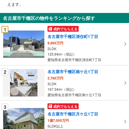
で
えます。
通
知
名古屋市千種区の物件をランキングから探す
を
受
1
成約でもらえる
け
名古屋市千種区清住町1丁目
取
9,960万円
る
2LDK
・
125.94m
（登記）
2
条
愛知県名古屋市千種区清住町1丁目
件
を
2
名古屋市千種区南ケ丘1丁目
マ
2,780万円
イ
3LDK
167.34m
（登記）
ペ
2
愛知県名古屋市千種区南ケ丘1丁目
ー
ジ
3
成約でもらえる
に
名古屋市千種区月ケ丘1丁目
保
1億7,000万円
存
5LDK以上
す