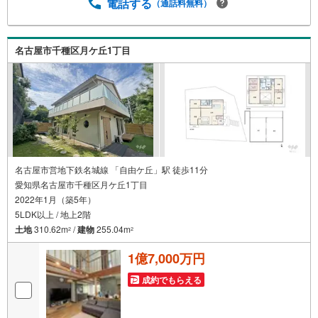
時間はお電話が繋がりやすくなっております。お気軽にご
電話する
（通話料無料）
連絡下さい！現地を見学される場合はご見学予約ボタンよ
りご希望の日時をご記入いただけますとスムーズにご案内
が可能です。**住宅ローン**諸費用込融資や築年数の古い物
名古屋市千種区月ケ丘1丁目
件のローンも得意としており、最適な銀行をご提案しま
す。**リフォーム**理想の間取り、テイストを作り上げられ
ます！リフォームプランナーの同行も可能です。
名古屋市営地下鉄名城線 「自由ケ丘」駅 徒歩11分
愛知県名古屋市千種区月ケ丘1丁目
2022年1月（築5年）
5LDK以上 / 地上2階
土地
310.62m
/
建物
255.04m
2
2
1億7,000万円
成約でもらえる