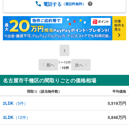
電話する
（通話料無料）
1
1
〜
10
件
前へ
次へ
/
10
件
名古屋市千種区の間取りごとの価格相場
間取り（該当物件数）
平均価格
2LDK
（
5
件）
5,519万円
3LDK
（
12
件）
5,848万円