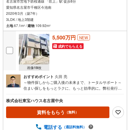
名古屋市営地下鉄桜通線 「吹上」駅 徒歩8分
愛知県名古屋市千種区今池南
2020年3月（築7年）
3LDK / 地上3階建
土地
67.1m
/
建物
109.92m
2
2
5,500万円
NEW
成約でもらえる
画像
19
枚
おすすめポイント
久田 亮
～物件探しからご購入後の未来まで、トータルサポート～
住まい探しをもっとラクに、もっと効率的に。弊社発行の
お客様専用「マイページ」なら、物件比較や内見予約、周
辺環境のチェックまでスマホで完結。よく行く場所へのル
株式会社東宝ハウス名古屋中央
ートや所要時間がわかる「Door to Door機能」で、通勤・通
学時間もスムーズに検索できます。東宝ハウス名古屋中央
資料をもらう
（無料）
では、物件のご紹介にとどまらず、独自の会員サービス「T
OHO HOUSE CLUB」や「未来カレンダー」を活用したラ
電話する
（通話料無料）
イフプランニングを通じて、ご入居後もお客様の安心と豊