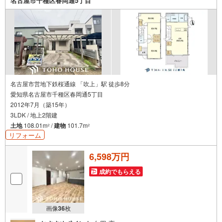
名古屋市千種区春岡通5丁目
でもご相談ください。現地待ち合わせや物件最寄り駅まで
の送迎も可能です。まずはお気軽にお電話を！
名古屋市営地下鉄桜通線 「吹上」駅 徒歩8分
愛知県名古屋市千種区春岡通5丁目
2012年7月（築15年）
3LDK / 地上2階建
土地
108.01m
/
建物
101.7m
2
2
リフォーム
6,598万円
成約でもらえる
画像
36
枚