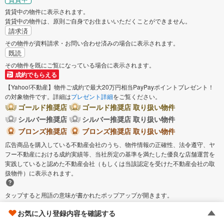
賃貸中の物件に表示されます。
賃貸中の物件は、原則ご自身でお住まいいただくことができません。
請求済
その物件が資料請求・お問い合わせ済みの場合に表示されます。
既読
その物件を既にご覧になっている場合に表示されます。
成約でもらえる
【Yahoo!不動産】物件ご成約で最大20万円相当PayPayポイントプレゼント！
の対象物件です。詳細は
プレゼント詳細
をご覧ください。
ゴールド推奨店
ゴールド推奨店 取り扱い物件
シルバー推奨店
シルバー推奨店 取り扱い物件
ブロンズ推奨店
ブロンズ推奨店 取り扱い物件
広告商品を購入している不動産会社のうち、物件情報の正確性、法令遵守、ヤ
フー不動産における成約実績等、当社所定の基準を満たした優良な店舗運営を
実践していると認めた不動産会社（もしくは当該認定を受けた不動産会社の取
扱物件）に表示されます。
タップすると用語の意味が書かれたポップアップが開きます。
お気に入り登録内容を確認する
PRマークについて