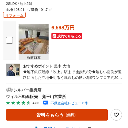
2SLDK / 地上2階
土地
108.01m
/
建物
101.7m
2
2
リフォーム
6,598万円
成約でもらえる
画像
32
枚
おすすめポイント
黒木 大地
◆地下鉄桜通線「吹上」駅まで徒歩約8分◆嬉しい南側が道
路に面した立地◆明るく風通しの良い2階ワンフロア約20帖
のLDK◆コミュニケーションの機会が増えるリビング階段
採用！ご家族の帰宅を温かく迎えることができますね◆全
シルバー推奨店
居室収納付きでお部屋もすっきり、空間を有効に使えます
ウィル不動産販売 覚王山営業所
◆リフォーム実施で気持ちよく新生活をスタート◆各居室
4.83
不動産会社レビュー 6件
に収納が設けられており、お部屋のスペースを有効的に使
えます◆駐車スペース2台分ございます！来客時にも心強い
資料をもらう
（無料）
ですね◆前面道路は幅員約6mと広く開放感たっぷり◆「春
岡小学校」まで徒歩約6分【営業時間 10:00～19:00】上記