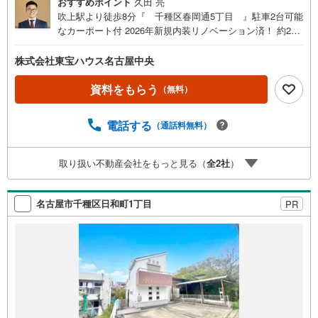
おすすめポイント
久田 亮
吹上駅より徒歩8分『 千種区春岡通5丁目 』駐車2台可能
なカーポート付 2026年新規内装リノベーション済！ 約20.
2帖の広々LDKで家族団らんのひと時を 3LDKの間取りでお
子様も憧れの個室を持てます 人気の対面式キッチンを採
株式会社東宝ハウス名古屋中央
用！食洗機付です 雨の日や急ぎの時も洗濯物を乾かせる浴
室乾燥機付 豊富な収納スペース！荷物の多い方におすす
資料をもらう
（無料）
め！～名古屋エリアの「お住まい」探しに確かな安心と満
足を～東宝ハウス名古屋中央ならではの高品質なサービス
電話する
（通話料無料）
をお届けします。各種ご相談も承っております。 住宅ロー
ンのご相談 FPによるライフプランのシミュレーションお電
話よりお問い合わせの際は「Yahoo！不動産を見た」とお
取り扱い不動産会社をもっと見る（
全
2
社
）
伝え下さい。【資料をもらう】【室内・現地を見学する】
ボタンよりご予約いただくとご見学がスムーズにご案内で
きます。お客様のお住まいへの「希望」を形にするべく全
名古屋市千種区日和町1丁目
PR
力でお手伝いさせていただきます。お会いできる日を心待
ちにしております。