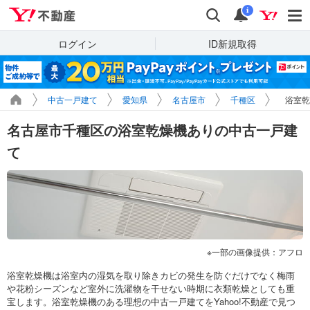
Yahoo!不動産
検索
通知
i
ログイン
ID新規取得
中古一戸建て
愛知県
名古屋市
千種区
浴室乾
名古屋市千種区の浴室乾燥機ありの中古一戸建
て
一部の画像提供：アフロ
浴室乾燥機は浴室内の湿気を取り除きカビの発生を防ぐだけでなく梅雨
や花粉シーズンなど室外に洗濯物を干せない時期に衣類乾燥としても重
宝します。浴室乾燥機のある理想の中古一戸建てをYahoo!不動産で見つ