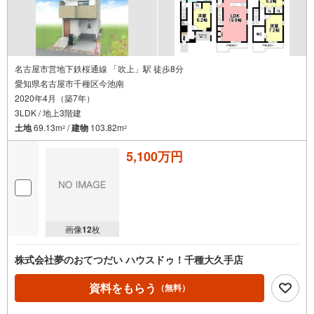
名古屋市営地下鉄桜通線 「吹上」駅 徒歩8分
愛知県名古屋市千種区今池南
2020年4月（築7年）
3LDK / 地上3階建
土地
69.13m
/
建物
103.82m
2
2
5,100万円
画像
12
枚
株式会社夢のおてつだい ハウスドゥ！千種大久手店
資料をもらう
（無料）