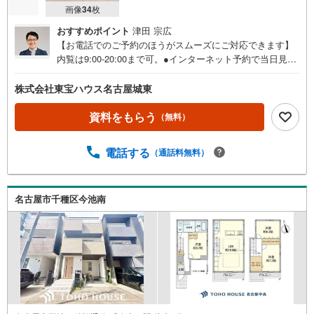
画像
34
枚
おすすめポイント
津田 宗広
【お電話でのご予約のほうがスムーズにご対応できます】
内覧は9:00-20:00まで可。●インターネット予約で当日見学
が可能です●（1）［室内・現地を見学する］をクリック
（2）本日～4日以内をご希望の方は「ご要望・ご質問欄」
株式会社東宝ハウス名古屋城東
に希望日時をご記入ください！《東宝ハウス名古屋城東の
こだわり》スタッフ一同、すべてのお客様に対して、自分
資料をもらう
（無料）
の家族や仲の良い友人に対するときと同じ気持ちで接客さ
せていただいています。お客様ひとりひとりが理想の住宅
電話する
（通話料無料）
と出会い、住宅ローンやその他のサービスの内容にもご満
足いただき、ご納得されるまで、お付き合いをさせていた
だきます。私たちが携わる不動産ビジネスでは安全で安心
な取引を実現することはプロとしての使命です。営業スタ
名古屋市千種区今池南
ッフを管理職が常にサポートする体制で、ダブルチェック
はもちろん何度も報告と確認を繰り返し、取引の安全性を
追求しています。ご覧いただきありがとうございます！