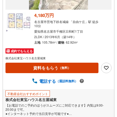
4,180万円
名古屋市営地下鉄名城線 「自由ケ丘」駅 徒歩
10分
愛知県名古屋市千種区日和町1丁目
2LDK / 2013年6月（築14年）
土地
105.78m
/
建物
62.92m
2
2
成約でもらえる
株式会社東宝ハウス名古屋城東
資料をもらう
（無料）
電話する
（通話料無料）
不動産会社おすすめポイント
株式会社東宝ハウス名古屋城東
【お電話でのご予約のほうがスムーズにご対応できます】内覧は9:00-
20:00まで可。
●インターネット予約で当日見学が可能です●