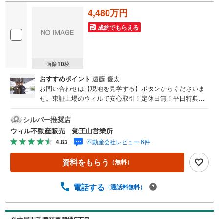
4,480万円
成約でもらえる
画像
10
枚
おすすめポイント
遠藤 優太
お問い合わせは【現地を見学する】ボタンからくださいま
せ。東証上場のウィルで安心取引！定休日無！平日特典あ
り！住宅ローンもお任せ下さい！年間800組以上を担当する
専門部署が、あなたの住宅ローンをお手伝い！リフォー
シルバー推奨店
ム・リノベも併せて相談可能！お子様連れのご家族も落ち
ウィル不動産販売 覚王山営業所
着いてお話ができるよう、キッズスペースを設置していま
4.83
不動産会社レビュー 6件
す。【営業時間 10:00-19:00】（年中無休）上記時間はお電
話が繋がりやすくなっております。ぜひお気軽にご連絡下
資料をもらう
（無料）
さい！■地下鉄東山線「池下」駅まで徒歩11分！■ご家族様
で住みやすい3LDK！■前面棟無しなので、日当たり良好！
■周辺環境は閑静な住宅地！■田代小・城山中学校区！■弊
電話する
（通話料無料）
社の特徴について東証上場「ウィル不動産販売」阪神間・
北摂・名古屋・東京に店舗展開しております。お買い換
え・リフォーム・ローン相談等お住まいに関わることは何