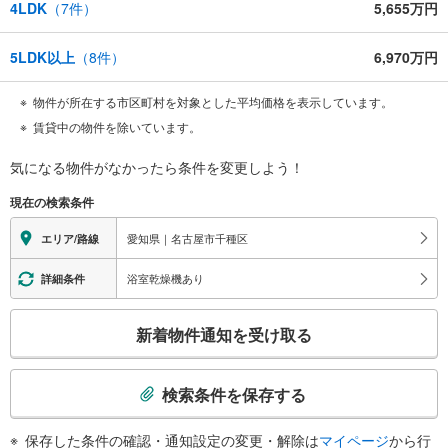
4LDK
（
7
件）
5,655万円
5LDK以上
（
8
件）
6,970万円
物件が所在する市区町村を対象とした平均価格を表示しています。
賃貸中の物件を除いています。
気になる物件がなかったら
条件を変更しよう！
現在の検索条件
愛知県｜名古屋市千種区
エリア/路線
浴室乾燥機あり
詳細条件
こ
新着物件通知を受け取る
の
検
索
検索条件を保存する
条
件
保存した条件の確認・通知設定の変更・解除は
マイページ
から行