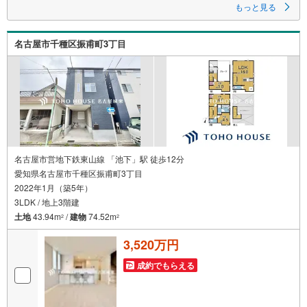
（1）［室内・現地を見学する］をクリック
もっと見る
（2）本日～4日以内をご希望の方は
「ご要望・ご質問欄」に希望日時をご記入ください！
名古屋市千種区振甫町3丁目
《東宝ハウス名古屋城東のこだわり》
スタッフ一同、すべてのお客様に対して、自分の家族や仲の良い友人に対
するときと同じ気持ちで接客させていただいています。お客様ひとりひと
りが理想の住宅と出会い、住宅ローンやその他のサービスの内容にもご満
足いただき、ご納得されるまで、お付き合いをさせていただきます。私た
ちが携わる不動産ビジネスでは安全で安心な取引を実現することはプロと
しての使命です。営業スタッフを管理職が常にサポートする体制で、ダブ
ルチェックはもちろん何度も報告と確認を繰り返し、取引の安全性を追求
しています。ご覧いただきありがとうございます！
名古屋市営地下鉄東山線 「池下」駅 徒歩12分
愛知県名古屋市千種区振甫町3丁目
2022年1月（築5年）
3LDK / 地上3階建
土地
43.94m
/
建物
74.52m
2
2
3,520万円
成約でもらえる