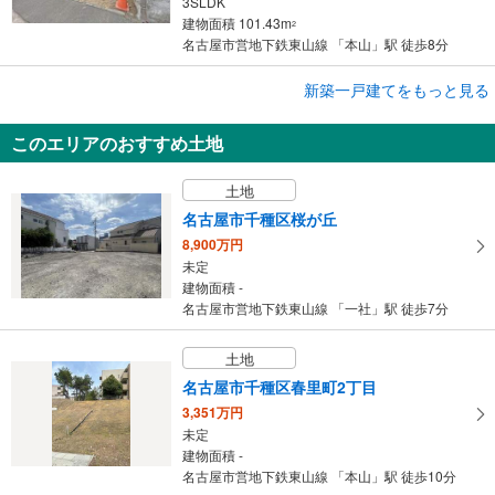
3SLDK
建物面積 101.43m
2
名古屋市営地下鉄東山線 「本山」駅 徒歩8分
成約でもらえる
新築一戸建てをもっと見る
新築一戸建て
このエリアのおすすめ土地
名古屋市千種区春里町4丁目
6,780万円
土地
3SLDK
建物面積 93.36m
2
名古屋市千種区桜が丘
名古屋市営地下鉄東山線 「本山」駅 徒歩8分
8,900万円
未定
建物面積 -
名古屋市営地下鉄東山線 「一社」駅 徒歩7分
土地
名古屋市千種区春里町2丁目
3,351万円
未定
建物面積 -
名古屋市営地下鉄東山線 「本山」駅 徒歩10分