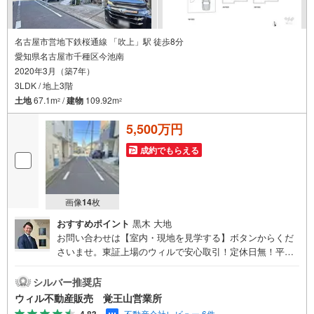
名古屋市営地下鉄桜通線 「吹上」駅 徒歩8分
愛知県名古屋市千種区今池南
2020年3月（築7年）
3LDK / 地上3階
土地
67.1m
/
建物
109.92m
2
2
5,500万円
成約でもらえる
画像
14
枚
おすすめポイント
黒木 大地
お問い合わせは【室内・現地を見学する】ボタンからくだ
さいませ。東証上場のウィルで安心取引！定休日無！平日
特典あり！住宅ローンもお任せ下さい！年間800組以上を担
当する専門部署が、あなたの住宅ローンをお手伝い！リフ
シルバー推奨店
ォーム・リノベも併せて相談可能！お子様連れのご家族も
ウィル不動産販売 覚王山営業所
落ち着いてお話ができるよう、キッズスペースを設置して
不動産会社レビュー 6件