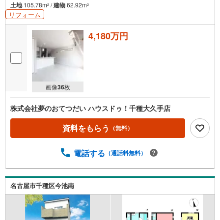
土地
105.78m
/
建物
62.92m
2
2
リフォーム
4,180万円
画像
36
枚
株式会社夢のおてつだい ハウスドゥ！千種大久手店
資料をもらう
（無料）
電話する
（通話料無料）
名古屋市千種区今池南