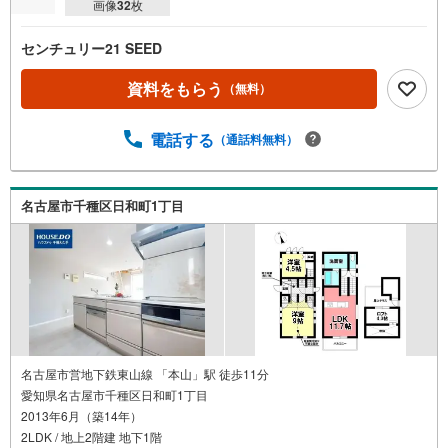
画像
32
枚
センチュリー21 SEED
資料をもらう
（無料）
電話する
（通話料無料）
名古屋市千種区日和町1丁目
名古屋市営地下鉄東山線 「本山」駅 徒歩11分
愛知県名古屋市千種区日和町1丁目
2013年6月（築14年）
2LDK / 地上2階建 地下1階