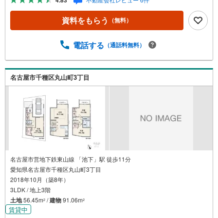
4.83
います。【営業時間 10:00-19:00】（年中無休）上記時間は
お電話が繋がりやすくなっております。ぜひお気軽にご連
資料をもらう
（無料）
絡下さい！＝＝＝＝＝＝＝＝＝＝＝＝＝＝＝■ウィル不動産
販売■駅徒歩8分！車一台停車可能！LDKは約19帖！＝＝＝
＝＝＝＝＝＝＝＝＝＝＝＝＼各居室に二面採光あり/＼吹上
電話する
（通話料無料）
駅徒歩8分/二階リビングのプラン！水回りを一階にするこ
とで広々としたLDKを実現！＼おすすめポイント/■各居室
が6帖以上！収納力もです！■対面キッチンでリビングの様
名古屋市千種区丸山町3丁目
子を見ながら料理できます！■主寝室にはウォークインクロ
ーゼットがあり収納力あり！◇春岡小学校まで徒歩6分！◇
若水中学校まで徒歩21分！
名古屋市営地下鉄東山線 「池下」駅 徒歩11分
愛知県名古屋市千種区丸山町3丁目
2018年10月（築8年）
3LDK / 地上3階
土地
56.45m
/
建物
91.06m
2
2
賃貸中