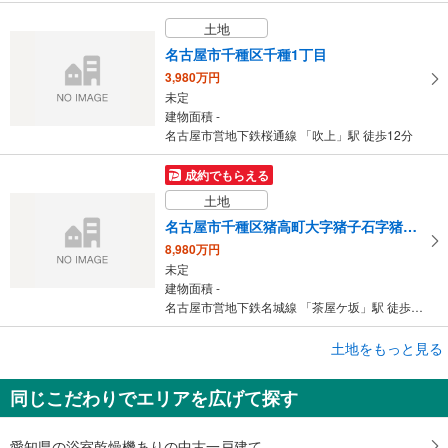
土地
名古屋市千種区千種1丁目
3,980万円
未定
建物面積 -
名古屋市営地下鉄桜通線 「吹上」駅 徒歩12分
成約でもらえる
土地
名古屋市千種区猪高町大字猪子石字猪々道
8,980万円
未定
建物面積 -
名古屋市営地下鉄名城線 「茶屋ケ坂」駅 徒歩10分
成約でもらえる
土地をもっと見る
土地
同じこだわりでエリアを広げて探す
名古屋市千種区松軒2丁目
6,598万円
未定
愛知県の浴室乾燥機ありの中古一戸建て