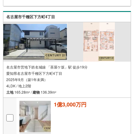
かな暮らしに寄り添い続けます。 各種ご相談も承っており
ます。 住宅ローンのご相談 FPによるライフプランのシミ
ュレーションお電話よりお問い合わせの際は「Yahoo！不
名古屋市千種区下方町4丁目
動産を見た」とお伝え下さい。【資料をもらう】【室内・
現地を見学する】ボタンよりご予約いただくとご見学がス
ムーズにご案内できます。お客様のお住まいへの「希望」
を形にするべく全力でお手伝いさせていただきます。お会
いできる日を心待ちにしております。
名古屋市営地下鉄名城線 「茶屋ケ坂」駅 徒歩19分
愛知県名古屋市千種区下方町4丁目
2025年9月（築1年未満）
4LDK / 地上2階
土地
165.28m
/
建物
136.39m
2
2
1億3,000万円