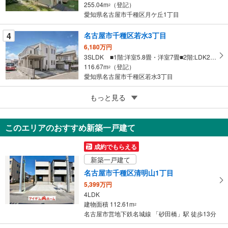
255.04m
（登記）
2
る
愛知県名古屋市千種区月ケ丘1丁目
4
名古屋市千種区若水3丁目
6,180万円
3SLDK ■1階:洋室5.8畳・洋室7畳■2階:LDK27.6畳
116.67m
（登記）
2
愛知県名古屋市千種区若水3丁目
5
もっと見る
成約でもらえる
名古屋市千種区赤坂町4丁目
1億1,800万円
このエリアのおすすめ新築一戸建て
5LDK以上
211.15m
（登記）
2
成約でもらえる
愛知県名古屋市千種区赤坂町4丁目
新築一戸建て
名古屋市千種区清明山1丁目
5,399万円
4LDK
建物面積 112.61m
2
名古屋市営地下鉄名城線 「砂田橋」駅 徒歩13分