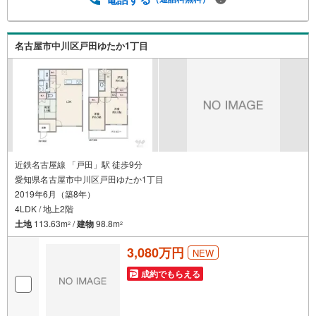
覧や事前のLINE相談も可能です。●すぐの内覧も可能です●
弊社は定休日なく営業しており、当日のご内覧も承りま
す。弊社で掲載している物件以外にもご紹介可能ですの
名古屋市中川区戸田ゆたか1丁目
で、一度ご相談ください。●その他の相談もプロが対応●物
件に関することはもちろん、住宅ローンなどの資金面やリ
フォームに関することなど、お住まいに関するどんなこと
でもお気軽にご相談ください。
近鉄名古屋線 「戸田」駅 徒歩9分
愛知県名古屋市中川区戸田ゆたか1丁目
2019年6月（築8年）
4LDK / 地上2階
土地
113.63m
/
建物
98.8m
2
2
3,080万円
NEW
成約でもらえる