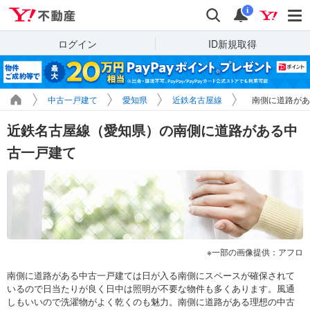
Yahoo!不動産
検索
通知
i
ログイン
ID新規取得
中古一戸建て
愛知県
近鉄名古屋線
南側に道路があ
近鉄名古屋線（愛知県）の南側に道路がある中
古一戸建て
一部の画像提供：アフロ
南側に道路がある中古一戸建ては日が入る南側にスペースが確保されて
いるので日当たりが良く日中は照明が不要な物件も多くあります。風通
しもいいので洗濯物がよく乾くのも魅力。南側に道路がある理想の中古