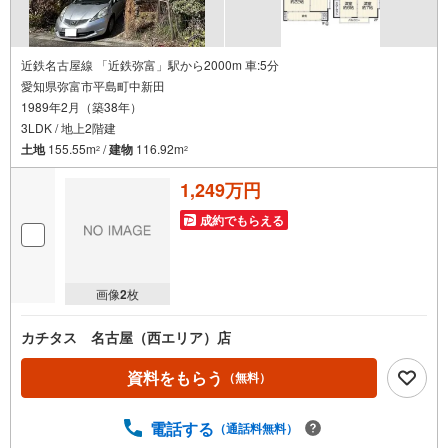
近鉄名古屋線 「近鉄弥富」駅から2000m 車:5分
愛知県弥富市平島町中新田
1989年2月（築38年）
3LDK / 地上2階建
土地
155.55m
/
建物
116.92m
2
2
1,249万円
成約でもらえる
画像
2
枚
カチタス 名古屋（西エリア）店
資料をもらう
（無料）
電話する
（通話料無料）