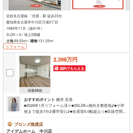
近鉄名古屋線 「伏屋」駅 徒歩23分
愛知県名古屋市中川区万場3丁目
1985年11月（築41年）
3LDK＋S / 地上2階建
土地
89.55m
/
建物
131.25m
2
2
リフォーム
2,398万円
成約でもらえる
画像
35
枚
おすすめポイント
横井 宏美
■2026年1月リフォーム済☆■3SLDK×南向き整形地♪■小学
校まで徒歩7分♪通学安心♪■全居室6.0帖超え☆■吹抜空間で
開放感を♪■システムキッチン交換・水回り新品・全室クロ
ス・フローリング・フロアータイル替え♪《本日見学O
ブロンズ推奨店
K！》営業時間内（9:00～19:00）は、下記電話フォームよ
アイデムホーム 中川店