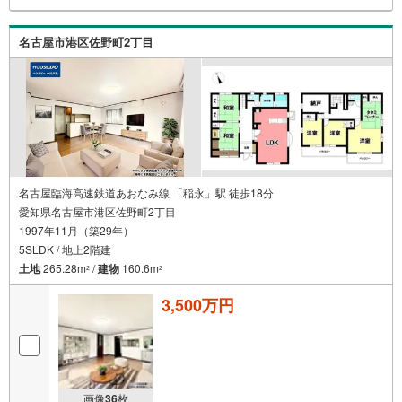
名古屋市港区佐野町2丁目
名古屋臨海高速鉄道あおなみ線 「稲永」駅 徒歩18分
愛知県名古屋市港区佐野町2丁目
1997年11月（築29年）
5SLDK / 地上2階建
土地
265.28m
/
建物
160.6m
2
2
3,500万円
画像
36
枚