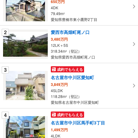
650万円
取
4DK
る
79.49m
2
・
愛知県豊橋市東小鷹野2丁目
条
2
愛西市高畑町尾ノ口
件
を
3,480万円
12LK＋5S
マ
318.34m
（登記）
2
イ
愛知県愛西市高畑町尾ノ口
ペ
ー
3
成約でもらえる
ジ
名古屋市中川区愛知町
に
3,849万円
保
4SLDK
存
118.28m
（登記）
2
す
愛知県名古屋市中川区愛知町
る
4
成約でもらえる
名古屋市中川区馬手町3丁目
1,499万円
4LDK