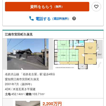
資料をもらう
（無料）
電話する
（通話料無料）
江南市宮田町久保見
名鉄犬山線 「名鉄名古屋」駅 徒歩49分
愛知県江南市宮田町久保見
2001年7月（築26年）
4DK / 木造瓦葺き平屋建
土地
452.14m
/
建物
103.71m
2
2
2,200万円