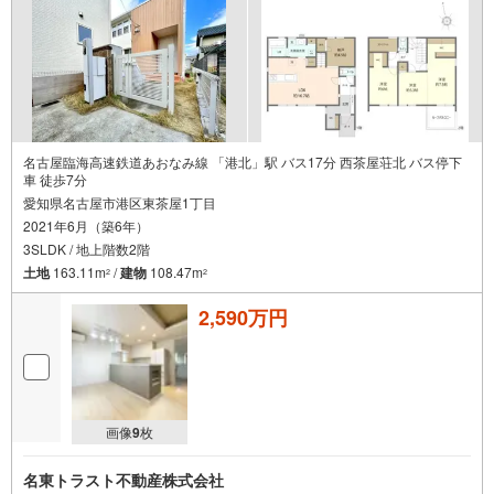
名古屋臨海高速鉄道あおなみ線 「港北」駅 バス17分 西茶屋荘北 バス停下
車 徒歩7分
愛知県名古屋市港区東茶屋1丁目
2021年6月（築6年）
3SLDK / 地上階数2階
土地
163.11m
/
建物
108.47m
2
2
2,590万円
画像
9
枚
名東トラスト不動産株式会社