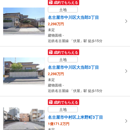
成約でもらえる
4SLDK
土地
建物面積 107.44m
2
近鉄名古屋線 「戸田」駅 徒歩7分
名古屋市中川区大当郎3丁目
2,298万円
未定
建物面積 -
近鉄名古屋線 「伏屋」駅 徒歩15分
成約でもらえる
土地
名古屋市中川区大当郎3丁目
2,298万円
未定
建物面積 -
近鉄名古屋線 「伏屋」駅 徒歩15分
成約でもらえる
土地
名古屋市中村区上米野町3丁目
1億171.2万円
未定