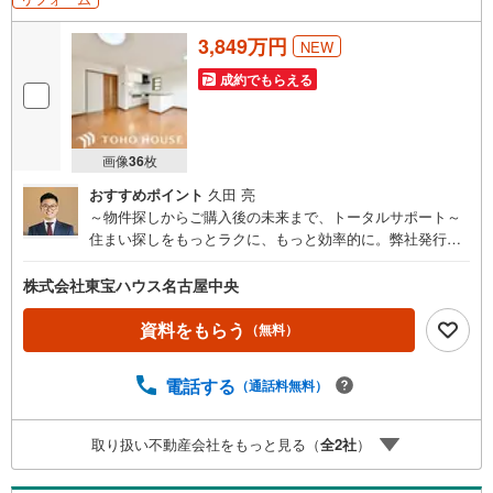
3,849万円
NEW
成約でもらえる
画像
36
枚
おすすめポイント
久田 亮
～物件探しからご購入後の未来まで、トータルサポート～
住まい探しをもっとラクに、もっと効率的に。弊社発行の
お客様専用「マイページ」なら、物件比較や内見予約、周
辺環境のチェックまでスマホで完結。よく行く場所へのル
株式会社東宝ハウス名古屋中央
ートや所要時間がわかる「Door to Door機能」で、通勤・通
学時間もスムーズに検索できます。東宝ハウス名古屋中央
資料をもらう
（無料）
では、物件のご紹介にとどまらず、独自の会員サービス「T
OHO HOUSE CLUB」や「未来カレンダー」を活用したラ
電話する
（通話料無料）
イフプランニングを通じて、ご入居後もお客様の安心と豊
かな暮らしに寄り添い続けます。 各種ご相談も承っており
ます。 住宅ローンのご相談 FPによるライフプランのシミ
取り扱い不動産会社をもっと見る（
全
2
社
）
ュレーションお電話よりお問い合わせの際は「Yahoo！不
動産を見た」とお伝え下さい。【資料をもらう】【室内・