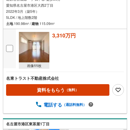
愛知県名古屋市港区大西2丁目
2022年3月（築5年）
5LDK / 地上階数2階
土地
190.98m
/
建物
115.09m
2
2
3,310万円
画像
11
枚
名東トラスト不動産株式会社
資料をもらう
（無料）
電話する
（通話料無料）
名古屋市港区東茶屋1丁目