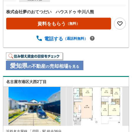
株式会社夢のおてつだい ハウスドゥ 中川八熊
資料をもらう
（無料）
電話する
（通話料無料）
愛知県
不動産
売却相場
の
の
を見る
名古屋市港区大西2丁目
近鉄名古屋線 「戸田」駅 徒歩36分