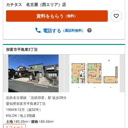
カチタス 名古屋（西エリア）店
資料をもらう
（無料）
電話する
（通話料無料）
弥富市平島東3丁目
近鉄名古屋線 「近鉄弥富」駅 徒歩28分
愛知県弥富市平島東3丁目
1994年12月（築32年）
6SLDK / 地上3階建
土地
185.35m
/
建物
185.49m
2
2
リフォーム