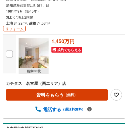
愛知県海部郡蟹江町泉1丁目
1981年9月（築45年）
3LDK / 地上2階建
土地
84.92m
/
建物
74.53m
2
2
リフォーム
1,450万円
成約でもらえる
画像
36
枚
カチタス 名古屋（西エリア）店
資料をもらう
（無料）
電話する
（通話料無料）