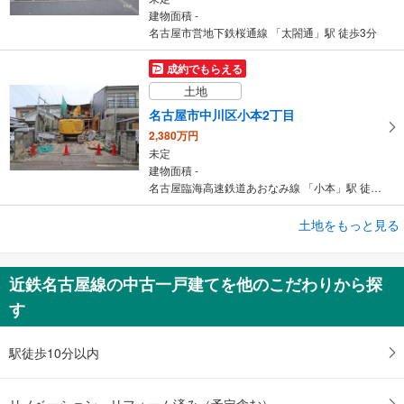
建物面積 -
名古屋市営地下鉄桜通線 「太閤通」駅 徒歩3分
成約でもらえる
土地
名古屋市中川区小本2丁目
2,380万円
未定
建物面積 -
名古屋臨海高速鉄道あおなみ線 「小本」駅 徒歩6分
土地をもっと見る
土地
海部郡大治町大字砂子字野割
600万円
近鉄名古屋線の中古一戸建てを他のこだわりから探
未定
す
建物面積 -
近鉄名古屋線 「伏屋」駅 徒歩34分
駅徒歩10分以内
リノベーション・リフォーム済み（予定含む）