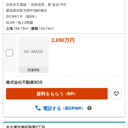
近鉄名古屋線 「近鉄弥富」駅 徒歩19分
愛知県弥富市西中地町権右
2019年1月（築8年）
4LDK / 地上2階建
土地
164.75m
/
建物
104.74m
2
2
2,690万円
画像
5
枚
株式会社不動産SOS
資料をもらう
（無料）
電話する
（通話料無料）
名古屋市港区秋葉2丁目