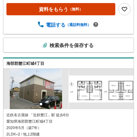
資料をもらう
（無料）
電話する
（通話料無料）
こ
検索条件を保存する
の
検
索
海部郡蟹江町城4丁目
条
件
で
通
知
を
受
け
近鉄名古屋線 「近鉄蟹江」駅 徒歩6分
愛知県海部郡蟹江町城4丁目
取
2020年5月（築7年）
る
2LDK×2 / 地上2階建
・