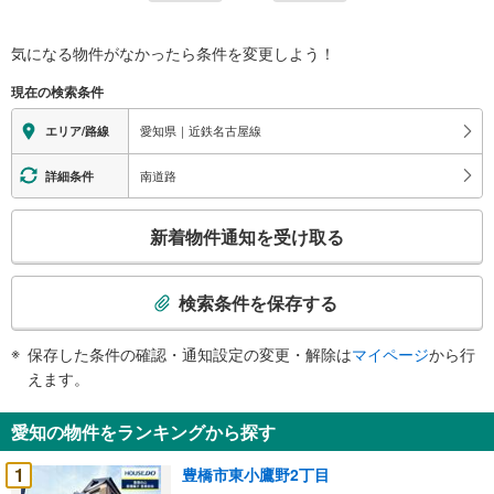
気になる物件がなかったら
条件を変更しよう！
現在の検索条件
愛知県｜近鉄名古屋線
エリア/路線
南道路
詳細条件
こ
新着物件通知を受け取る
の
検
索
検索条件を保存する
条
件
保存した条件の確認・通知設定の変更・解除は
マイページ
から行
で
えます。
通
知
愛知の物件をランキングから探す
を
受
1
豊橋市東小鷹野2丁目
け