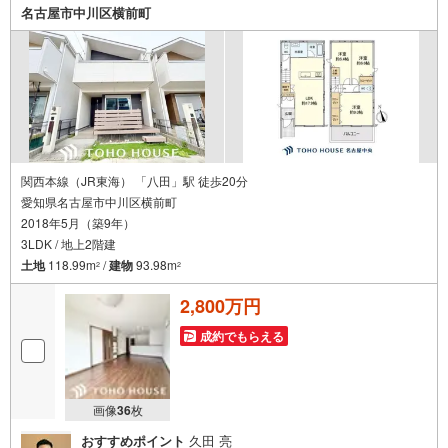
現地を見学する】ボタンよりご予約いただくとご見学がス
名古屋市中川区横前町
ムーズにご案内できます。お客様のお住まいへの「希望」
を形にするべく全力でお手伝いさせていただきます。お会
いできる日を心待ちにしております。
関西本線（JR東海） 「八田」駅 徒歩20分
愛知県名古屋市中川区横前町
2018年5月（築9年）
3LDK / 地上2階建
土地
118.99m
/
建物
93.98m
2
2
2,800万円
成約でもらえる
画像
36
枚
おすすめポイント
久田 亮