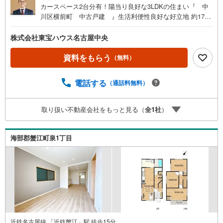
カースペース2台分有！陽当り良好な3LDKの住まい『 中
川区横前町 中古戸建 』生活利便性良好な好立地 約17.9
帖の広々としたLDKでゆったりとくつろげます 全居室に収
納付！お部屋がすっきり片付きます おしゃべりしながらお
株式会社東宝ハウス名古屋中央
料理ができる対面式キッチン キレイなお水がいつでも安心
して飲める浄水器付 浴室乾燥機・追焚機能付！心地良いバ
資料をもらう
（無料）
スタイム 訪問者を確認できるTVモニター付インターホン有
～名古屋エリアの「お住まい」探しに確かな安心と満足を
電話する
（通話料無料）
～東宝ハウス名古屋中央ならではの高品質なサービスをお
届けします。各種ご相談も承っております。 住宅ローンの
ご相談 FPによるライフプランのシミュレーションお電話よ
取り扱い不動産会社をもっと見る（
全
1
社
）
りお問い合わせの際は「Yahoo！不動産を見た」とお伝え
下さい。【資料をもらう】【室内・現地を見学する】ボタ
ンよりご予約いただくとご見学がスムーズにご案内できま
海部郡蟹江町泉1丁目
す。お客様のお住まいへの「希望」を形にするべく全力で
お手伝いさせていただきます。お会いできる日を心待ちに
しております。
近鉄名古屋線 「近鉄蟹江」駅 徒歩15分