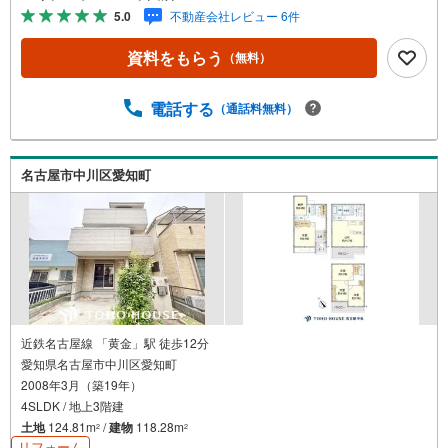
りお電話をして頂けるとスムーズに見学のご案内ができま
5.0
不動産会社レビュー 6件
す。＼アイデムホームではお客様第一での営業を心掛けて
おります/■弊社店舗について駐車場完備、キッズコーナー
資料をもらう
（無料）
も併設しておりますのでお子様連れでもご安心下さい。■ご
案内について現地でのお待ち合わせや弊社までご来店して
頂きご案内も可能です。■住宅ローンについて弊社では豊富
電話する
（通話料無料）
な販売実績により、お客様のご希望や条件に合う最適な住
宅ローン商品のご提案をさせて頂きます。また、以下のよ
うなご相談も是非ご相談下さい。・勤続年数が短い方、自
名古屋市中川区愛知町
営業者の方・車のローンやクレジット、キャッシングの借
入がある方・自己資金がない、支払いに不安のある方何で
もご相談下さい。
近鉄名古屋線 「黄金」駅 徒歩12分
愛知県名古屋市中川区愛知町
2008年3月（築19年）
4SLDK / 地上3階建
土地
124.81m
/
建物
118.28m
2
2
リフォーム