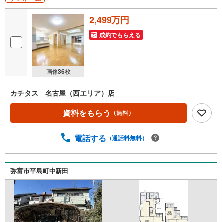
2,499万円
成約でもらえる
画像
36
枚
カチタス 名古屋（西エリア）店
資料をもらう
（無料）
電話する
（通話料無料）
弥富市平島町中新田