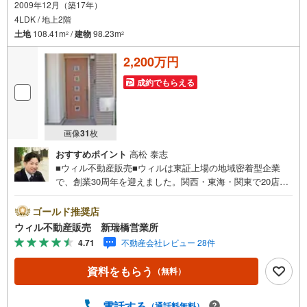
2009年12月（築17年）
4LDK / 地上2階
土地
108.41m
/
建物
98.23m
2
2
2,200万円
成約でもらえる
画像
31
枚
おすすめポイント
高松 泰志
■ウィル不動産販売■ウィルは東証上場の地域密着型企業
で、創業30周年を迎えました。関西・東海・関東で20店舗
超えの営業所があり、エリア間で連携したお手伝いも可能
です。新瑞橋駅から徒歩1分の店舗には、キッズスペースや
ゴールド推奨店
おむつ替えスペースを完備しており、お子様連れのお客様
ウィル不動産販売 新瑞橋営業所
も安心してご利用いただけます。●平日のお住まい探しの方
4.71
不動産会社レビュー 28件
へ●弊社では平日にご内覧や契約を希望されるお客様のため
に、「平日会員制度」という割引プランをご用意していま
資料をもらう
（無料）
す。●お仕事で忙しい方へ●午前10時から午後7時まで、毎
日営業しております。事前にご予約いただければ、営業時
間外でのご内覧にも対応いたします。また、オンライン内
電話する
（通話料無料）