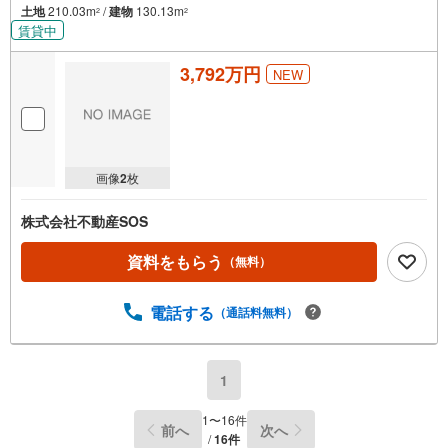
土地
210.03m
/
建物
130.13m
2
2
条
賃貸中
件
を
3,792万円
NEW
マ
イ
ペ
ー
ジ
画像
2
枚
に
保
株式会社不動産SOS
存
す
資料をもらう
（無料）
る
電話する
（通話料無料）
1
1
〜
16
件
前へ
次へ
/
16
件