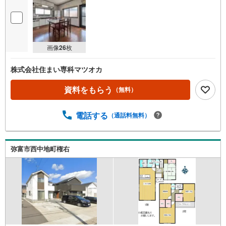
画像
26
枚
株式会社住まい専科マツオカ
資料をもらう
（無料）
電話する
（通話料無料）
弥富市西中地町権右