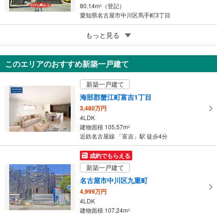
80.14m
（登記）
2
愛知県名古屋市中川区馬手町3丁目
5
もっと見る
成約でもらえる
春日井市白山町7丁目
1,290万円
このエリアのおすすめ新築一戸建て
4DK
73.13m
（登記）
2
新築一戸建て
愛知県春日井市白山町7丁目
海部郡蟹江町富吉1丁目
3,480万円
4LDK
建物面積 105.57m
2
近鉄名古屋線 「富吉」駅 徒歩4分
成約でもらえる
新築一戸建て
名古屋市中川区九重町
4,999万円
4LDK
建物面積 107.24m
2