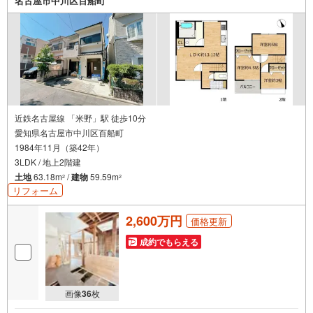
名古屋市中川区百船町
近鉄名古屋線 「米野」駅 徒歩10分
愛知県名古屋市中川区百船町
1984年11月（築42年）
3LDK / 地上2階建
土地
63.18m
/
建物
59.59m
2
2
リフォーム
2,600万円
価格更新
成約でもらえる
画像
36
枚