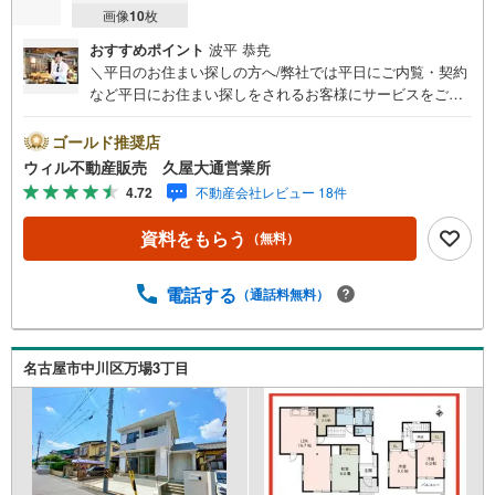
画像
10
枚
おすすめポイント
波平 恭尭
＼平日のお住まい探しの方へ/弊社では平日にご内覧・契約
など平日にお住まい探しをされるお客様にサービスをご用
意しています。＼お仕事で忙しい方へ/午前10時から午後7
時まで”毎日”営業しています。事前にご予約頂きましたら営
ゴールド推奨店
業時間外でのご内覧もご対応いたします。＼本物件の他に
ウィル不動産販売 久屋大通営業所
も気になる物件がある方へ/不動産業者間で不動産情報が共
4.72
不動産会社レビュー 18件
有されているので、名古屋市全域や、その他隣接エリアで
もご内覧が可能です！ 【ウィル不動産販売 久屋大通営業
資料をもらう
（無料）
所】◎地下鉄東山線「栄」駅7A出口から徒歩1分、名城線
「久屋大通」駅7A出口から徒歩1分◎お子様が遊べるキッ
ズスペースあり◎営業時間 10:00～19:00（定休日無し） 上
電話する
（通話料無料）
記時間はお電話が繋がりやすくなっております。ぜひお気
軽にご連絡下さい！現地を見学される場合は「室内・現地
を見学する（無料）」ボタンよりご希望の日時をご記入い
名古屋市中川区万場3丁目
ただけますとスムーズにご案内が可能です。