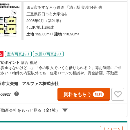
四日市あすなろう鉄道 「泊」駅 徒歩14分 他
三重県四日市市大字泊村
2005年9月（築21年）
4LDK/地上2階建
土地
192.03m
/
建物
110.96m
2
2
室内写真あり
水回り写真あり
る
すめポイント
落合 裕紀
己資金はないけど…」「今の収入でいくら借りられる？」等お気軽にご相
ださい！物件の内覧以外でも、住宅ローンの相談や、資金計画、不動産購
関するお悩みなどもご相談承ります。
日市大矢知 アルファス株式会社
資料をもらう
-58927
無料
不動産会社をもっと見る（
全
1
社
）
リフォーム