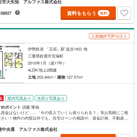
日市大矢知 アルファス株式会社
資料をもらう
-58927
無料
ッチン
（
5
）
対面キッチン
（
65
）
人気物件TOP10入り
契約、入居関連など
伊勢鉄道 「玉垣」駅 徒歩18分 他
三重県鈴鹿市安塚町
能
（
35
）
2010年1月（築17年）
4LDK/地上2階建
土地
202.84m
/
建物
127.57m
2
2
機あり
（
46
）
室内写真あり
水回り写真あり
る
すめポイント
須藤 琢哉
己資金はないけど…」「今の収入でいくら借りられる？」等お気軽にご相
インクローゼット
床下収納
（
94
）
ださい！物件の内覧以外でも、住宅ローンの相談や、資金計画、不動産購
関するお悩みなどもご相談承ります。
鹿中央通 アルファス株式会社