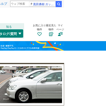
ヘルプ
黒田勇樹 ガッポリ建設
検索
お気に入り
最近見た
マイ
知る
物件
物件
ページ
名松線
(
3
)
タログ/質問
草津線
(
1
)
伊勢市
(
8
)
福島
鈴鹿市
(
28
)
三岐鉄道三岐線
(
13
)
栃木
群馬
山梨
亀山市
(
10
)
近鉄志摩線
(
10
)
いなべ市
トイレ２か所
(
3
)
（
86
）
近鉄鈴鹿線
(
5
)
桑名郡木曽岬町
太陽光発電システム
(
0
)
（
11
）
三重郡朝日町
(
2
)
和歌山
多気郡明和町
(
0
)
度会郡度会町
(
0
)