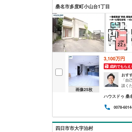
桑名市多度町小山台1丁目
3,100万円
成約でもらえ
おす
「自
談く
画像
25
枚
入に
ハウスドゥ 桑
0078-6014
四日市市大字泊村