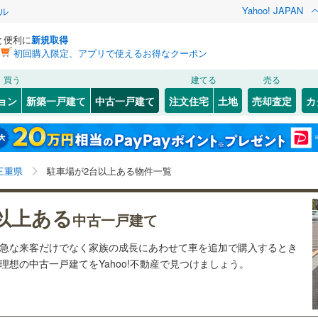
Yahoo! JAPAN
ル
と便利に
新規取得
初回購入限定、アプリで使えるお得なクーポン
検索条件を保存しました
買う
建てる
売る
JR東海）
(
24
)
紀勢本線（JR東海）
(
12
)
リノベーション
ョン
新築一戸建て
中古一戸建て
注文住宅
土地
売却査定
カ
この検索条件の新着物件通知は、
マイページ
から設定できます。
関西本線（JR西日本）
(
9
)
ション・リフォーム
築古・築30年以上
（
114
）
四日市市
(
37
)
岩手
宮城
秋田
山形
)
桑名市
(
21
)
17
)
養老鉄道養老線
(
7
)
三重県、駐車場2台以上
神奈川
埼玉
千葉
茨城
三重県
駐車場が2台以上ある物件一覧
6
)
尾鷲市
(
0
)
北勢線
(
18
)
四日市あすなろう鉄道
(
11
)
6
)
）
熊野市
オール電化
(
0
)
（
32
）
長野
富山
石川
福井
屋線
(
46
)
近鉄湯の山線
(
13
)
以上ある
中古一戸建て
検索条件を保存する
台以上
)
（
184
）
伊賀市
ビルトインガレージ
(
16
)
（
0
）
線
(
30
)
伊賀鉄道伊賀線
(
8
)
閉じる
閉じる
お気に入りリストを見る
お気に入りリストを見る
閉じる
閉じる
岐阜
静岡
三重
ら急な来客だけでなく家族の成長にあわせて車を追加で購入するとき
員町
タ付インターホン
(
0
)
三重郡菰野町
防犯カメラ
（
(
0
5
）
)
マイページ
想の中古一戸建てをYahoo!不動産で見つけましょう。
兵庫
京都
滋賀
奈良
越町
(
1
)
多気郡多気町
(
0
)
全体
台町
(
0
)
度会郡玉城町
(
2
)