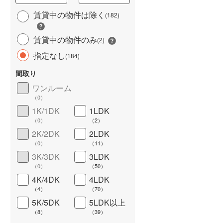
賃貸中の物件は除く
(
182
)
賃貸中の物件のみ
(
2
)
指定なし
(
184
)
長期優良住宅
（
6
）
間取り
ワンルーム
（
0
）
1K/1DK
1LDK
（
0
）
（
2
）
2K/2DK
2LDK
（
0
）
（
11
）
詳しく見る
3K/3DK
3LDK
（
0
）
（
50
）
4K/4DK
4LDK
（
4
）
（
70
）
5K/5DK
5LDK以上
（
8
）
（
39
）