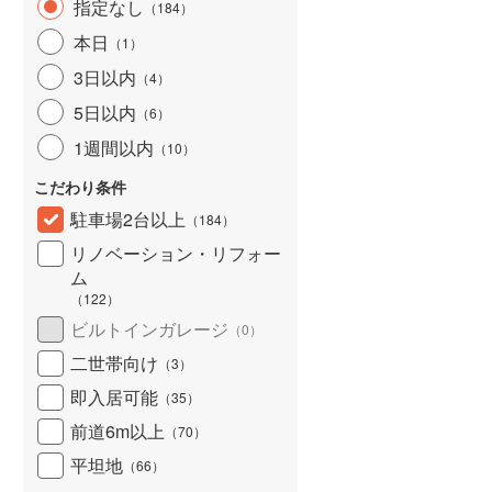
指定なし
（
184
）
本日
（
1
）
3日以内
（
4
）
5日以内
（
6
）
1週間以内
（
10
）
こだわり条件
駐車場2台以上
（
184
）
リノベーション・リフォー
ム
（
122
）
ビルトインガレージ
（
0
）
二世帯向け
（
3
）
即入居可能
（
35
）
前道6m以上
（
70
）
平坦地
（
66
）