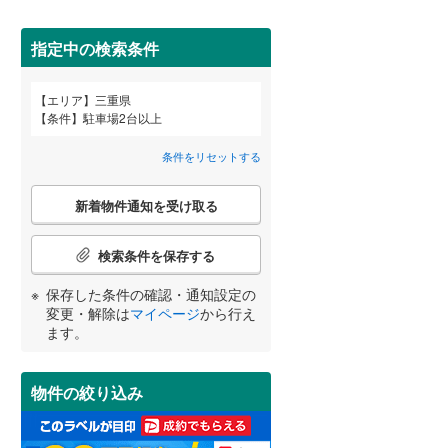
北牟婁郡紀北町
(
0
)
間取り変更可能
（
1
）
指定中の検索条件
3階建て以上
（
0
）
エリア
三重県
宮崎
鹿児島
沖縄
条件
駐車場2台以上
条件をリセットする
こ
新着物件通知を受け取る
の
する
る
条件をリセットする
条件をリセットする
条件をリセットする
条件をリセットする
条件をリセットする
条件をリセットする
小学校まで1km以内
（
31
）
検
索
検索条件を保存する
条
件
保存した条件の確認・通知設定の
で
南道路
（
43
）
変更・解除は
マイページ
から行え
通
ます。
知
を
受
物件の絞り込み
け
取
る