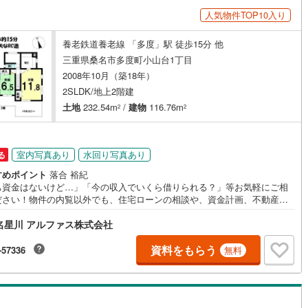
人気物件TOP10入り
養老鉄道養老線 「多度」駅 徒歩15分 他
三重県桑名市多度町小山台1丁目
2008年10月（築18年）
2SLDK/地上2階建
土地
232.54m
/
建物
116.76m
2
2
室内写真あり
水回り写真あり
る
すめポイント
落合 裕紀
己資金はないけど…」「今の収入でいくら借りられる？」等お気軽にご相
ださい！物件の内覧以外でも、住宅ローンの相談や、資金計画、不動産購
関するお悩みなどもご相談承ります。
名星川 アルファス株式会社
資料をもらう
-57336
無料