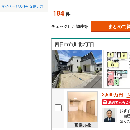
中国
鳥取
マイページの便利な使い方
度会郡大
吹き抜け
184
件
四国
徳島
南牟婁郡
二世帯向
まとめて
チェックした物件を
サービス
九州・沖縄
福岡
（
22
）
四日市市川北2丁目
立地
0
0
0
0
0
0
該当物件
該当物件
該当物件
該当物件
該当物件
該当物件
件
件
件
件
件
件
最寄りの
配置、向き、
前道6m
3,590万円
平坦地
（
成約でもらえ
おす
「自
LD
談く
画像
36
枚
入に
リビング