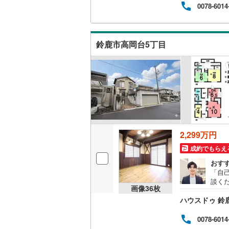
バルコニー、
0078-6014
ウッドデ
鈴鹿市高岡台5丁目
構造・規模・
耐震、免
（
6
）
オンライン対
オンライ
2,299万円
成約でもらえ
オンライ
おす
「自
談く
画像
36
枚
入に
ハウスドゥ 鈴
0078-6014