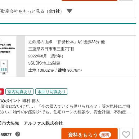
不動産会社をもっと見る（
全
1
社
）
近鉄湯の山線 「伊勢松本」駅 徒歩33分 他
三重県四日市市三重7丁目
2022年8月（築5年）
3SLDK/地上2階建
土地
136.62m
/
建物
96.78m
2
2
室内写真あり
水回り写真あり
る
すめポイント
磯村 徳人
己資金はないけど…」「今の収入でいくら借りられる？」等お気軽にご相
ださい！物件の内覧以外でも、住宅ローンの相談や、資金計画、不動産購
関するお悩みなどもご相談承ります。
日市大矢知 アルファス株式会社
資料をもらう
-58927
無料