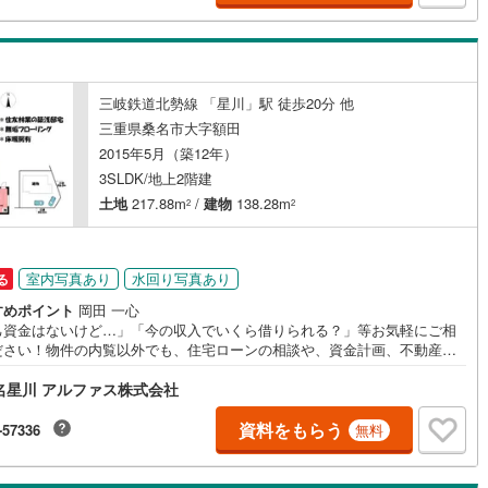
三岐鉄道北勢線 「星川」駅 徒歩20分 他
三重県桑名市大字額田
2015年5月（築12年）
3SLDK/地上2階建
土地
217.88m
/
建物
138.28m
2
2
室内写真あり
水回り写真あり
る
すめポイント
岡田 一心
己資金はないけど…」「今の収入でいくら借りられる？」等お気軽にご相
ださい！物件の内覧以外でも、住宅ローンの相談や、資金計画、不動産購
関するお悩みなどもご相談承ります。
名星川 アルファス株式会社
資料をもらう
-57336
無料