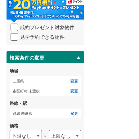
・
条
件
を
成約プレゼント対象物件
マ
イ
見学予約できる物件
ペ
ー
ジ
に
検索条件の変更
保
存
地域
す
る
三重県
変更
市区町村 未選択
変更
路線・駅
路線 未選択
変更
価格
下限なし
上限なし
~