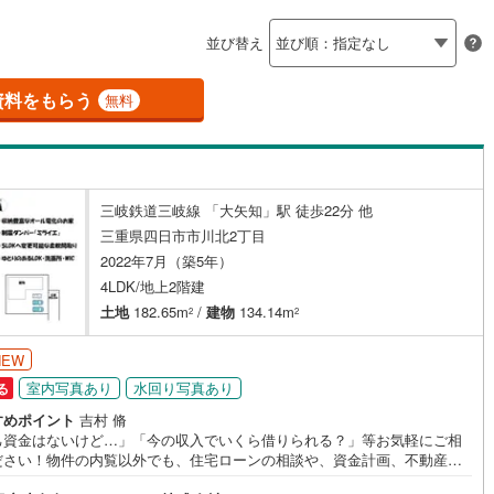
島根
岡山
広島
山口
紀町
(
0
)
度会郡南伊勢町
(
0
)
（
24
）
バリアフリー住宅
（
14
）
並び替え
香川
愛媛
高知
御浜町
(
0
)
南牟婁郡紀宝町
(
0
)
け
（
3
）
平屋・1階建て
（
14
）
保存した条件を見る
資料をもらう
無料
ルーム（納戸）
佐賀
長崎
熊本
大分
三岐鉄道三岐線 「大矢知」駅 徒歩22分 他
この条件で検索する
この条件で検索する
この条件で検索する
この条件で検索する
この条件で検索する
この条件で検索する
市区町村以下を選択
市区町村を選択す
駅を選択する
三重県四日市市川北2丁目
駅が始発駅
（
1
）
海まで2km以内
（
1
）
2022年7月（築5年）
4LDK/地上2階建
建ち方、日当たり
土地
182.65m
/
建物
134.14m
2
2
以上
（
70
）
角地
（
28
）
NEW
66
）
室内写真あり
水回り写真あり
る
すめポイント
吉村 脩
己資金はないけど…」「今の収入でいくら借りられる？」等お気軽にご相
ださい！物件の内覧以外でも、住宅ローンの相談や、資金計画、不動産購
関するお悩みなどもご相談承ります。
ダイニング15畳以上