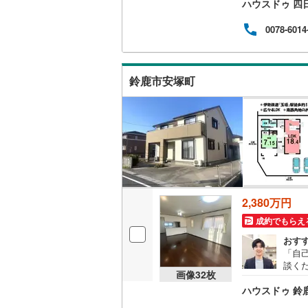
ハウスドゥ 四
（
102
）
0078-6014
キッチン
独立型キ
鈴鹿市安塚町
販売、価格、
即入居可
浴室
浴室乾燥
2,380万円
成約でもらえ
収納
おす
「自
ウォーク
談く
画像
32
枚
（
40
）
入に
ハウスドゥ 鈴