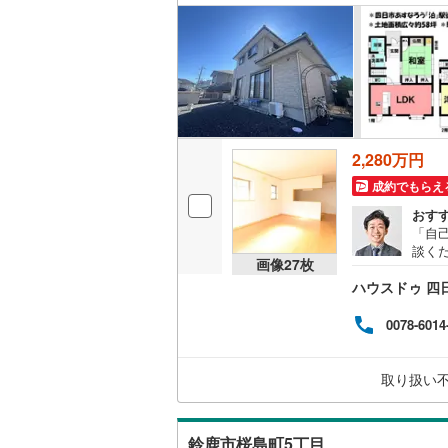
2,280万円
成約でもらえ
おす
「自
談く
画像
27
枚
入に
ハウスドゥ 四
0078-6014
取り扱い
鈴鹿市桜島町5丁目