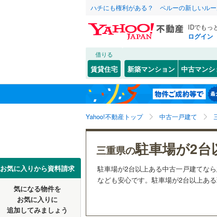
ハチにも権利がある？ ペルーの新しいルー
IDでもっ
ログイン
借りる
北海道
JR
北海道
関西本線（
こだわり条件
リフォーム、
賃貸住宅
新築マンション
中古マンシ
参宮線
(
6
)
リノベー
津市
(
20
)
東北
青森
（
122
）
松阪市
(
5
私鉄・その他
伊勢鉄道
(
関東
東京
Yahoo!不動産トップ
中古一戸建て
設備
名張市
(
2
三岐鉄道
鳥羽市
床暖房
(
（
0
信越・北陸
新潟
近鉄名古
駐車場が2台
三重県の
志摩市
駐車場2
(
0
近鉄大阪
東海
愛知
お気に入りから資料請求
駐車場が2台以上ある中古一戸建てな
員弁郡東
ＴＶモニ
なども安心です。駐車場が2台以上ある理
気になる物件を
（
91
）
近畿
大阪
三重郡川
お気に入りに
追加してみましょう
間取り、居室
多気郡大