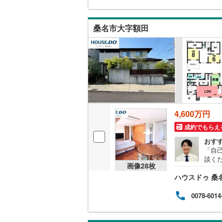
桑名市大字額田
4,600万円
成約でもらえ
おす
「自
談く
画像
28
枚
入に
ハウスドゥ 桑
0078-6014