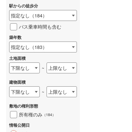
駅からの徒歩分
指定なし
（
184
）
バス乗車時間も含む
築年数
指定なし
（
183
）
土地面積
下限なし
上限なし
~
建物面積
下限なし
上限なし
~
敷地の権利形態
所有権のみ
（
184
）
情報公開日