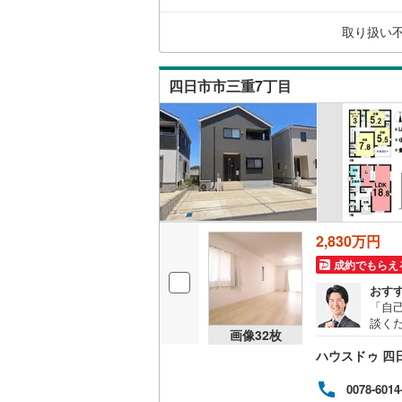
取り扱い
四日市市三重7丁目
2,830万円
成約でもらえ
おす
「自
談く
画像
32
枚
入に
ハウスドゥ 四
0078-6014