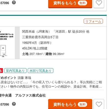
庭
資料をもらう
-57096
無料
ッキあり
（
8
）
リフォーム
施工・品質・工法関連
関西本線（JR東海） 「河原田」駅 徒歩20分 他
震、制震構造
住宅性能評価付き
（
4
）
三重県鈴鹿市高岡台5丁目
1992年4月（築35年）
4SLDK/地上2階建
応
土地
207.18m
/
建物
99.36m
2
2
ン内見(相談)可
（
17
）
IT重説可
（
38
）
室内写真あり
水回り写真あり
る
ン対応とは？
すめポイント
須藤 琢哉
己資金はないけど…」「今の収入でいくら借りられる？」等お気軽にご相
ださい！物件の内覧以外でも、住宅ローンの相談や、資金計画、不動産購
関するお悩みなどもご相談承ります。
鹿中央通 アルファス株式会社
資料をもらう
-57096
無料