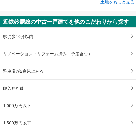
成約でもらえる
土地をもっと見る
土地
鈴鹿市末広南1丁目
近鉄鈴鹿線の中古一戸建てを他のこだわりから探す
1,000万円
未定
建物面積 -
駅徒歩10分以内
伊勢鉄道 「玉垣」駅 徒歩20分
リノベーション・リフォーム済み（予定含む）
駐車場が2台以上ある
即入居可能
1,000万円以下
1,500万円以下