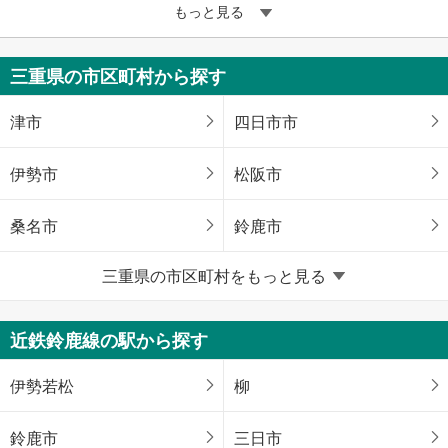
もっと見る
三重県の市区町村から探す
津市
四日市市
伊勢市
松阪市
桑名市
鈴鹿市
三重県の市区町村をもっと見る
名張市
亀山市
いなべ市
志摩市
近鉄鈴鹿線の駅から探す
伊賀市
三重郡菰野町
伊勢若松
柳
三重郡朝日町
三重郡川越町
鈴鹿市
三日市