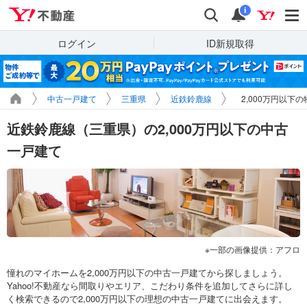
Yahoo!不動産
検索
通知
i
ログイン
ID新規取得
中古一戸建て
三重県
近鉄鈴鹿線
2,000万円以下
近鉄鈴鹿線（三重県）の2,000万円以下の中古
一戸建て
一部の画像提供：アフロ
憧れのマイホームを2,000万円以下の中古一戸建てから探しましょう。
Yahoo!不動産なら間取りやエリア、こだわり条件を追加してさらに詳し
く検索できるので2,000万円以下の理想の中古一戸建てに出会えます。