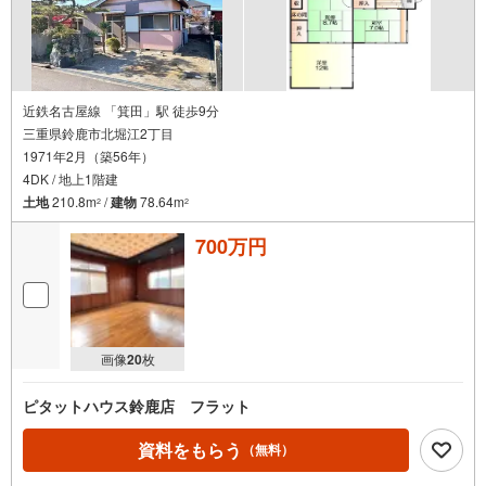
近鉄名古屋線 「箕田」駅 徒歩9分
三重県鈴鹿市北堀江2丁目
1971年2月（築56年）
4DK / 地上1階建
土地
210.8m
/
建物
78.64m
2
2
700万円
画像
20
枚
ピタットハウス鈴鹿店 フラット
資料をもらう
（無料）