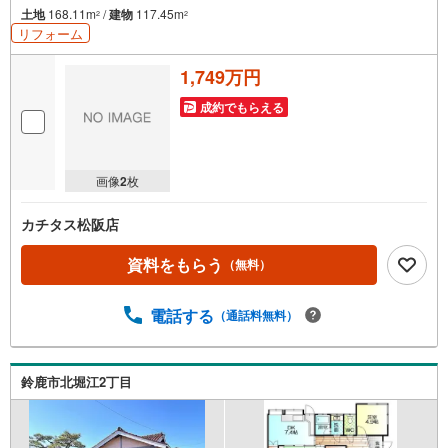
土地
168.11m
/
建物
117.45m
2
2
リフォーム
1,749万円
成約でもらえる
画像
2
枚
カチタス松阪店
資料をもらう
（無料）
電話する
（通話料無料）
鈴鹿市北堀江2丁目