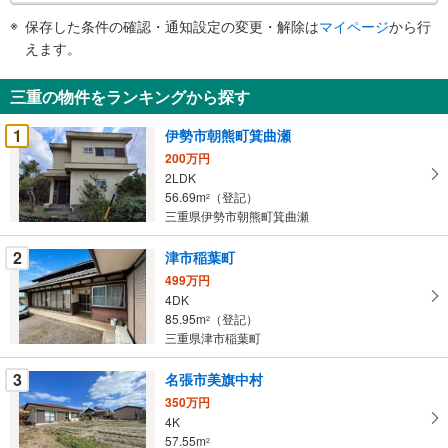
件
保存した条件の確認・通知設定の変更・解除は
マイページ
から行
で
えます。
通
知
三重の物件をランキングから探す
を
受
1
伊勢市朝熊町箕曲瀬
け
200万円
取
2LDK
る
56.69m
（登記）
2
・
三重県伊勢市朝熊町箕曲瀬
条
2
津市稲葉町
件
を
499万円
4DK
マ
85.95m
（登記）
2
イ
三重県津市稲葉町
ペ
ー
3
名張市美旗中村
ジ
350万円
に
4K
保
57.55m
2