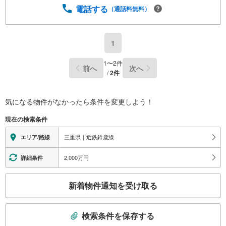
電話する
（通話料無料）
1
1
〜
2
件
前へ
次へ
/
2
件
気になる物件がなかったら
条件を変更しよう！
現在の検索条件
三重県｜近鉄鈴鹿線
エリア/路線
2,000万円
詳細条件
こ
新着物件通知を受け取る
の
検
索
検索条件を保存する
条