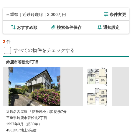
三重県｜近鉄鈴鹿線｜2,000万円
条件変更
おすすめ順
検索条件保存
通知設定
2
件
すべての物件をチェックする
鈴鹿市若松北2丁目
近鉄名古屋線 「伊勢若松」駅 徒歩7分
三重県鈴鹿市若松北2丁目
1997年3月（築30年）
4SLDK / 地上2階建