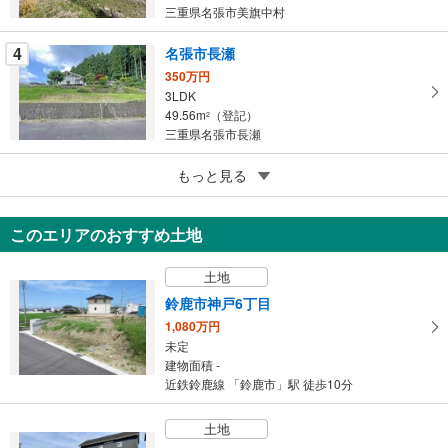
存
三重県名張市美旗中村
す
る
4
名張市長瀬
350万円
3LDK
49.56m
（登記）
2
三重県名張市長瀬
5
津市白山町伊勢見
もっと見る
300万円
2LDK
このエリアのおすすめ土地
63.93m
（登記）
2
三重県津市白山町伊勢見
土地
鈴鹿市神戸6丁目
1,080万円
未定
建物面積 -
近鉄鈴鹿線 「鈴鹿市」駅 徒歩10分
土地