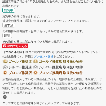
建築工事完了日から1年以上経過したものの、まだ誰も住んだことがない住宅に
表示されます。
賃貸中
賃貸中の物件に表示されます。
賃貸中の物件は、原則ご自身でお住まいいただくことができません。
請求済
その物件が資料請求・お問い合わせ済みの場合に表示されます。
既読
その物件を既にご覧になっている場合に表示されます。
成約でもらえる
【Yahoo!不動産】物件ご成約で最大20万円相当PayPayポイントプレゼント！
の対象物件です。詳細は
プレゼント詳細
をご覧ください。
ゴールド推奨店
ゴールド推奨店 取り扱い物件
シルバー推奨店
シルバー推奨店 取り扱い物件
ブロンズ推奨店
ブロンズ推奨店 取り扱い物件
広告商品を購入している不動産会社のうち、物件情報の正確性、法令遵守、ヤ
フー不動産における成約実績等、当社所定の基準を満たした優良な店舗運営を
実践していると認めた不動産会社（もしくは当該認定を受けた不動産会社の取
扱物件）に表示されます。
タップすると用語の意味が書かれたポップアップが開きます。