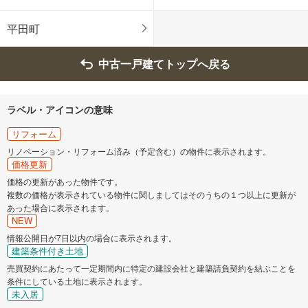
度会郡玉城町
度会郡大紀町
平田町
度会郡南伊勢町
北牟婁郡紀北町
中古一戸建てトップへ戻る
ラベル・アイコンの意味
リフォーム
リノベーション・リフォーム済み（予定含む）の物件に表示されます。
価格更新
価格の更新があった物件です。
複数の価格が表示されている物件に関しましてはそのうちの１つ以上に更新が
あった場合に表示されます。
NEW
情報公開日が7日以内の場合に表示されます。
建築条件付き土地
売買契約にあたって一定期間内に特定の建設会社と建築請負契約を結ぶことを
条件にしている土地に表示されます。
未入居