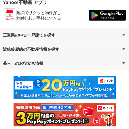
Yahoo!不動産 アプリ
地図でサクッと物件探し
物件比較が手軽にできる
三重県の中古一戸建てを探す
近鉄鈴鹿線の不動産情報を探す
路線・駅から探す
地域から探す
暮らしのお役立ち情報
不動産・住宅
賃貸住宅
通勤・通学時間から探す
地図から探す
マンションカタログ
教えて！住まいの先生
新築マンション
中古マンション
新築一戸建て
中古一戸建て
注文住宅
土地
売却査定