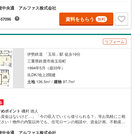
関するお悩みなどもご相談承ります。
ッキあり
（
0
）
鹿中央通 アルファス株式会社
資料をもらう
-57096
無料
施工・品質・工法関連
震、制震構造
住宅性能評価付き
（
0
）
リフォーム
伊勢鉄道 「玉垣」駅 徒歩19分
応
三重県鈴鹿市南玉垣町
ン内見(相談)可
（
1
）
IT重説可
（
1
）
1994年5月（築33年）
3LDK/地上2階建
土地
136.5m
/
建物
97.7m
2
2
ン対応とは？
る
すめポイント
磯村 徳人
己資金はないけど…」「今の収入でいくら借りられる？」等お気軽にご相
ださい！物件の内覧以外でも、住宅ローンの相談や、資金計画、不動産購
関するお悩みなどもご相談承ります。
鹿中央通 アルファス株式会社