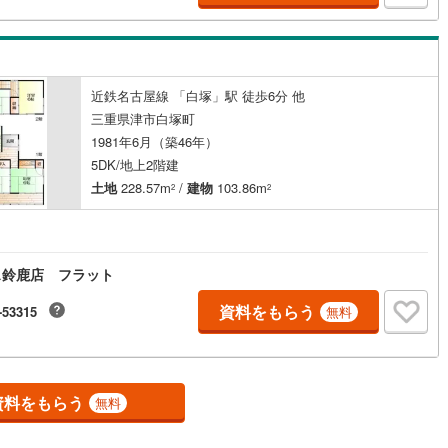
近鉄名古屋線 「白塚」駅 徒歩6分 他
三重県津市白塚町
1981年6月（築46年）
5DK/地上2階建
土地
228.57m
/
建物
103.86m
2
2
ス鈴鹿店 フラット
資料をもらう
-53315
無料
資料をもらう
無料