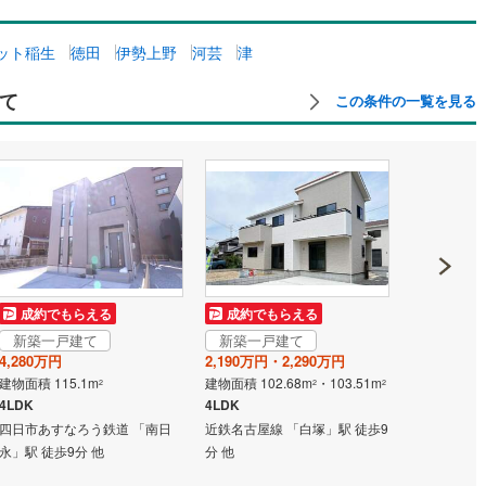
ット稲生
徳田
伊勢上野
河芸
津
て
この条件の一覧を見る
新築一戸
成約でもらえる
成約でもらえる
3,980万円
新築一戸建て
新築一戸建て
建物面積 97.
4,280万円
2,190万円・2,290万円
3LDK（10
建物面積 115.1m
建物面積 102.68m
・103.51m
2
2
2
伊勢鉄道 「
4LDK
4LDK
生」駅 徒歩
四日市あすなろう鉄道 「南日
近鉄名古屋線 「白塚」駅 徒歩9
永」駅 徒歩9分 他
分 他