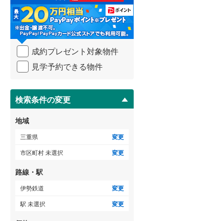
る
・
条
件
を
成約プレゼント対象物件
マ
イ
見学予約できる物件
ペ
ー
ジ
に
検索条件の変更
保
存
地域
す
る
三重県
変更
市区町村 未選択
変更
路線・駅
伊勢鉄道
変更
駅 未選択
変更