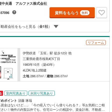
鹿中央通 アルファス株式会社
資料をもらう
-57096
無料
ッチン
（
0
）
対面キッチン
（
1
）
不動産会社をもっと見る（
全
1
社
）
契約、入居関連など
リフォーム
能
（
1
）
伊勢鉄道 「玉垣」駅 徒歩12分 他
三重県鈴鹿市桜島町5丁目
1983年10月（築43年）
機あり
（
1
）
4LDK/地上2階建
土地
286.07m
/
建物
286.07m
2
2
インクローゼット
床下収納
（
2
）
室内写真あり
水回り写真あり
る
すめポイント
須藤 琢哉
己資金はないけど…」「今の収入でいくら借りられる？」等お気軽にご相
庭
ださい！物件の内覧以外でも、住宅ローンの相談や、資金計画、不動産購