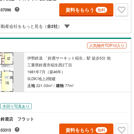
資料をもらう
-57096
無料
不動産会社をもっと見る（
全
2
社
）
人気物件TOP10入り
伊勢鉄道 「鈴鹿サーキット稲生」駅 徒歩5分 他
三重県鈴鹿市稲生西2丁目
1981年7月（築46年）
3LDK/地上2階建
土地
221.03m
/
建物
77m
2
2
水回り写真あり
ス鈴鹿店 フラット
資料をもらう
-53315
無料