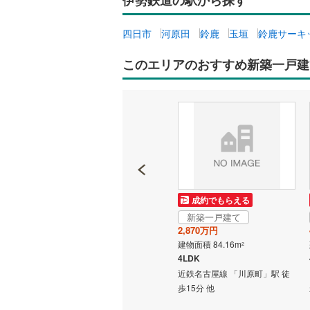
四日市
河原田
鈴鹿
玉垣
鈴鹿サーキ
このエリアのおすすめ新築一戸建
成約でもらえる
成約でもらえる
新築一戸建て
新築一戸建て
2,390万円
2,870万円
建物面積 109.08m
建物面積 84.16m
2
2
4SLDK
4LDK
歩22分
伊勢鉄道 「玉垣」駅 徒歩22分
近鉄名古屋線 「川原町」駅 徒
他
歩15分 他