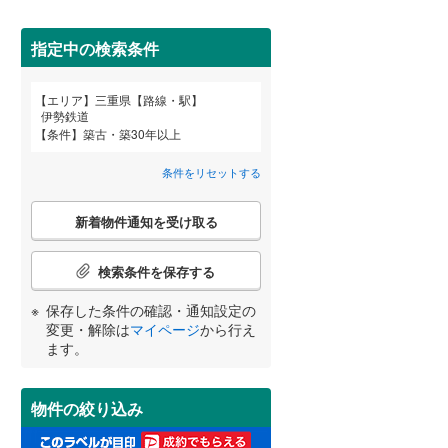
北牟婁郡紀北町
(
1
)
間取り変更可能
（
0
）
指定中の検索条件
3階建て以上
（
0
）
エリア
三重県【路線・駅】
宮崎
鹿児島
沖縄
伊勢鉄道
条件
築古・築30年以上
条件をリセットする
小学校まで1km以内
（
1
）
こ
する
る
条件をリセットする
条件をリセットする
条件をリセットする
条件をリセットする
条件をリセットする
条件をリセットする
新着物件通知を受け取る
の
検
索
検索条件を保存する
条
南道路
（
2
）
件
保存した条件の確認・通知設定の
で
変更・解除は
マイページ
から行え
通
ます。
知
を
受
物件の絞り込み
け
取