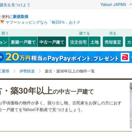
Yahoo! JAPAN
援先を見つけよう
と便利に
新規取得
ヤフーショッピングなら「毎日5％」おトク
検索条件を保存しました
買う
建てる
売る
JR東海）
(
16
)
紀勢本線（JR東海）
(
16
)
リノベーション
ョン
新築一戸建て
中古一戸建て
注文住宅
土地
売却査定
カ
この検索条件の新着物件通知は、
マイページ
から設定できます。
関西本線（JR西日本）
(
8
)
ション・リフォーム
築古・築30年以上
（
5
）
四日市市
(
24
)
岩手
宮城
秋田
山形
鈴鹿サーキット稲生
)
(
1
)
(
3
)
(
1
)
(
0
)
(
0
)
)
桑名市
(
15
)
5
)
養老鉄道養老線
(
5
)
三重県、伊勢鉄道、築古・築30年以上
神奈川
埼玉
千葉
茨城
三重県
伊勢鉄道
築古・築30年以上の物件一覧
0
)
尾鷲市
(
0
)
北勢線
(
11
)
四日市あすなろう鉄道
(
6
)
(
1
)
0
)
）
熊野市
オール電化
(
0
)
（
0
）
長野
富山
石川
福井
屋線
(
34
)
近鉄湯の山線
(
10
)
古・築30年以上
の中古一戸建て
検索条件を保存する
台以上
)
（
3
）
伊賀市
ビルトインガレージ
(
19
)
（
0
）
線
(
37
)
伊賀鉄道伊賀線
(
9
)
閉じる
閉じる
お気に入りリストを見る
お気に入りリストを見る
閉じる
閉じる
岐阜
静岡
三重
はお手頃価格の物件が多く、掘り出し物、古民家をお探しの方におす
員町
タ付インターホン
(
0
)
三重郡菰野町
防犯カメラ
（
(
0
2
）
)
マイページ
一戸建てをYahoo!不動産で見つけましょう。
兵庫
京都
滋賀
奈良
越町
(
2
)
多気郡多気町
(
0
)
全体
台町
(
0
)
度会郡玉城町
(
2
)