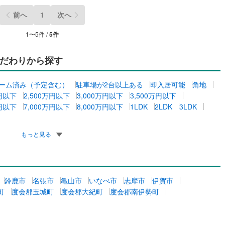
前へ
1
次へ
1
〜
5
件 /
5
件
だわりから探す
ーム済み（予定含む）
駐車場が2台以上ある
即入居可能
角地
万円以下
2,500万円以下
3,000万円以下
3,500万円以下
万円以下
7,000万円以下
8,000万円以下
1LDK
2LDK
3LDK
もっと見る
鈴鹿市
名張市
亀山市
いなべ市
志摩市
伊賀市
町
度会郡玉城町
度会郡大紀町
度会郡南伊勢町