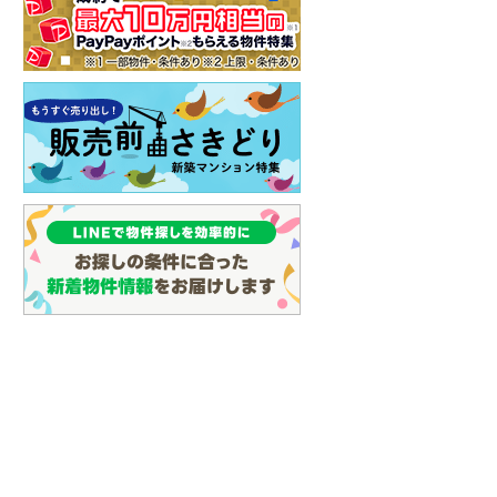
建て
新築一戸建て
新築一戸建て
3,480万円
3,990万円～4,190万円
7m
建物面積 97.7m
建物面積 91.08m
～102.
2
2
2
号地）
3LDK（1号地）
鈴鹿サーキット稲
伊勢鉄道 「玉垣」駅 徒歩15分
伊勢鉄道 「玉垣」駅 徒歩
3分