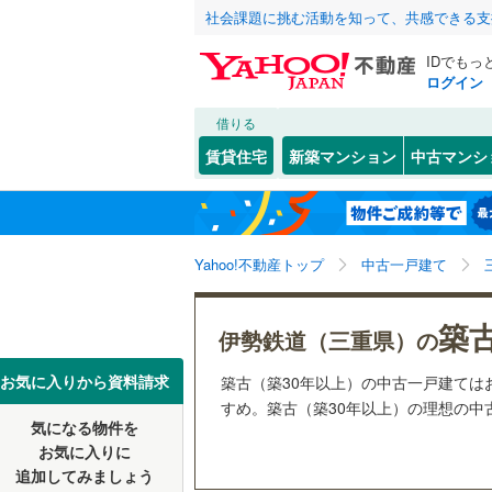
社会課題に挑む活動を知って、共感できる支
IDでもっ
ログイン
借りる
北海道
JR
北海道
関西本線（
こだわり条件
リフォーム、
賃貸住宅
新築マンション
中古マンシ
参宮線
(
9
)
リノベー
津市
(
23
)
東北
青森
（
3
）
(
0
)
(
0
)
(
1
松阪市
(
6
私鉄・その他
伊勢鉄道
(
関東
東京
Yahoo!不動産トップ
中古一戸建て
設備
名張市
(
3
三岐鉄道
鳥羽市
床暖房
(
（
0
信越・北陸
新潟
近鉄名古
築
伊勢鉄道（三重県）の
志摩市
駐車場2
(
3
近鉄大阪
東海
愛知
お気に入りから資料請求
築古（築30年以上）の中古一戸建て
員弁郡東
ＴＶモニ
すめ。築古（築30年以上）の理想の中古
気になる物件を
（
3
）
近畿
大阪
三重郡川
お気に入りに
追加してみましょう
間取り、居室
多気郡大