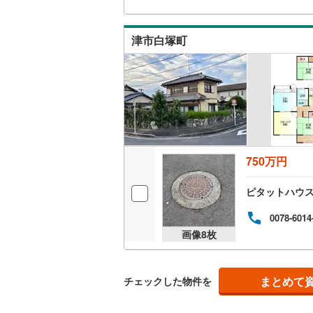
津市白塚町
750万円
ピタットハウ
0078-6014
画像
8
枚
まとめて
チェックした物件を