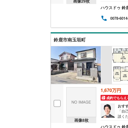
画像
29
枚
入に
ウッドデ
ハウスドゥ 鈴
0078-6014
構造・規模・
耐震、免
（
0
）
鈴鹿市南玉垣町
オンライン対
オンライ
オンライ
1,670万円
成約でもらえ
おす
「自
談く
画像
8
枚
入に
ハウスドゥ 鈴