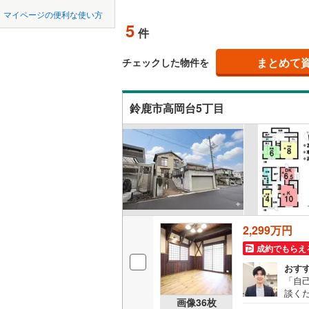
中国
鳥取
マイページの便利な使い方
度会郡大
吹き抜け
5
件
四国
徳島
南牟婁郡
二世帯向
まとめて
チェックした物件を
サービス
九州・沖縄
福岡
鈴鹿市高岡台5丁目
立地
最寄りの
0
0
0
0
0
0
該当物件
該当物件
該当物件
該当物件
該当物件
該当物件
件
件
件
件
件
件
配置、向き、
前道6m
平坦地
（
2,299万円
成約でもらえ
LD
おす
「自
リビング
談く
画像
36
枚
（
2
）
入に