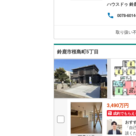
ハウスドゥ 鈴
キッチン
0078-6014
独立型キ
取り扱い
販売、価格、
鈴鹿市桜島町5丁目
即入居可
浴室
浴室乾燥
収納
3,490万円
ウォーク
成約でもらえ
（
0
）
おす
「自
バルコニー、
談く