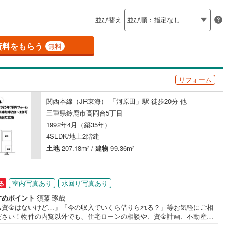
島根
岡山
広島
山口
紀町
(
2
)
度会郡南伊勢町
(
2
)
（
1
）
バリアフリー住宅
（
0
）
並び替え
香川
愛媛
高知
御浜町
(
0
)
南牟婁郡紀宝町
(
0
)
け
（
0
）
平屋・1階建て
（
0
）
保存した条件を見る
資料をもらう
無料
ルーム（納戸）
（
2
）
佐賀
長崎
熊本
大分
リフォーム
駅が始発駅
（
0
）
海まで2km以内
（
0
）
関西本線（JR東海） 「河原田」駅 徒歩20分 他
この条件で検索する
この条件で検索する
この条件で検索する
この条件で検索する
この条件で検索する
この条件で検索する
市区町村以下を選択
市区町村を選択す
駅を選択する
三重県鈴鹿市高岡台5丁目
1992年4月（築35年）
建ち方、日当たり
4SLDK/地上2階建
以上
（
2
）
角地
（
1
）
土地
207.18m
/
建物
99.36m
2
2
1
）
室内写真あり
水回り写真あり
る
すめポイント
須藤 琢哉
己資金はないけど…」「今の収入でいくら借りられる？」等お気軽にご相
ダイニング15畳以上
ださい！物件の内覧以外でも、住宅ローンの相談や、資金計画、不動産購
関するお悩みなどもご相談承ります。