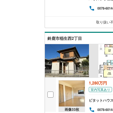
0078-6014
取り扱い
鈴鹿市稲生西2丁目
1,280万円
室内写真あり
ピタットハウ
画像
33
枚
0078-6014