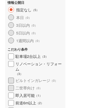
情報公開日
指定なし
（
5
）
本日
（
0
）
3日以内
（
0
）
5日以内
（
0
）
1週間以内
（
0
）
こだわり条件
駐車場2台以上
（
3
）
リノベーション・リフォー
ム
（
3
）
ビルトインガレージ
（
0
）
二世帯向け
（
0
）
即入居可能
（
1
）
前道6m以上
（
2
）