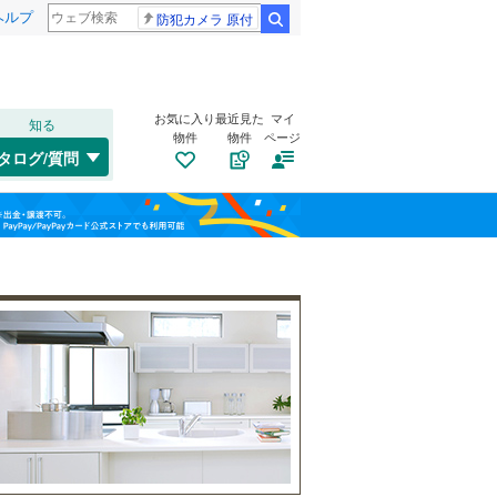
ヘルプ
防犯カメラ 原付
検索
お気に入り
最近見た
マイ
知る
物件
物件
ページ
名松線
(
3
)
タログ/質問
草津線
(
1
)
伊勢市
(
11
)
福島
(
1
)
(
0
)
(
0
)
鈴鹿市
(
16
)
三岐鉄道三岐線
(
7
)
栃木
群馬
山梨
亀山市
(
7
)
近鉄志摩線
(
17
)
いなべ市
トイレ２か所
(
1
)
（
1
）
近鉄鈴鹿線
(
2
)
桑名郡木曽岬町
太陽光発電システム
(
0
)
（
0
）
三重郡朝日町
(
1
)
和歌山
多気郡明和町
(
0
)
度会郡度会町
(
0
)