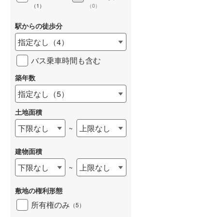
（
1
）
（
0
）
駅からの徒歩分
指定なし
（
4
）
バス乗車時間も含む
築年数
指定なし
（
5
）
土地面積
下限なし
上限なし
~
建物面積
下限なし
上限なし
~
敷地の権利形態
所有権のみ
（
5
）