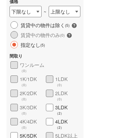
価格
下限なし
上限なし
~
賃貸中の物件は除く
(
5
)
長期優良住宅
（
0
）
賃貸中の物件のみ
(
0
)
指定なし
(
5
)
間取り
ワンルーム
（
0
）
1K/1DK
1LDK
（
0
）
（
0
）
詳しく見る
2K/2DK
2LDK
（
0
）
（
0
）
3K/3DK
3LDK
（
0
）
（
2
）
4K/4DK
4LDK
（
0
）
（
2
）
5K/5DK
5LDK以上