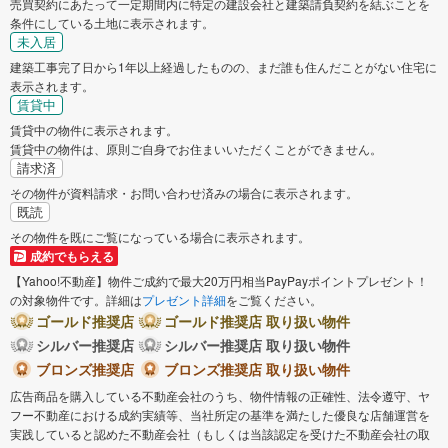
売買契約にあたって一定期間内に特定の建設会社と建築請負契約を結ぶことを
条件にしている土地に表示されます。
未入居
建築工事完了日から1年以上経過したものの、まだ誰も住んだことがない住宅に
表示されます。
賃貸中
賃貸中の物件に表示されます。
賃貸中の物件は、原則ご自身でお住まいいただくことができません。
請求済
その物件が資料請求・お問い合わせ済みの場合に表示されます。
既読
その物件を既にご覧になっている場合に表示されます。
成約でもらえる
【Yahoo!不動産】物件ご成約で最大20万円相当PayPayポイントプレゼント！
の対象物件です。詳細は
プレゼント詳細
をご覧ください。
ゴールド推奨店
ゴールド推奨店 取り扱い物件
シルバー推奨店
シルバー推奨店 取り扱い物件
ブロンズ推奨店
ブロンズ推奨店 取り扱い物件
広告商品を購入している不動産会社のうち、物件情報の正確性、法令遵守、ヤ
フー不動産における成約実績等、当社所定の基準を満たした優良な店舗運営を
実践していると認めた不動産会社（もしくは当該認定を受けた不動産会社の取