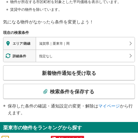
物件が所在する市区町村を対象とした平均価格を表示しています。
賃貸中の物件を除いています。
気になる物件がなかったら
条件を変更しよう！
現在の検索条件
滋賀県｜栗東市｜岡
エリア/路線
指定なし
詳細条件
こ
新着物件通知を受け取る
の
検
索
検索条件を保存する
条
件
保存した条件の確認・通知設定の変更・解除は
マイページ
から行
で
えます。
通
知
栗東市の物件をランキングから探す
を
受