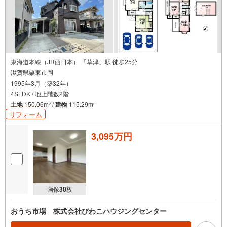
東海道本線（JR西日本） 「草津」駅 徒歩25分
滋賀県栗東市岡
1995年3月（築32年）
4SLDK / 地上階数2階
土地
150.06m
/
建物
115.29m
2
2
リフォーム
3,095万円
画像
30
枚
おうち市場 株式会社びわこハウジングセンター