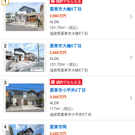
1
成約でもらえる
け
栗東市大橋5丁目
取
2,980万円
る
4LDK
・
121.72m
（登記）
2
条
滋賀県栗東市大橋5丁目
件
を
2
栗東市大橋5丁目
マ
2,980万円
イ
4LDK
121.72m
（登記）
ペ
2
滋賀県栗東市大橋5丁目
ー
ジ
3
成約でもらえる
に
栗東市小平井2丁目
保
3,380万円
存
4LDK
す
117m
（登記）
2
る
滋賀県栗東市小平井2丁目
4
栗東市岡
3,095万円