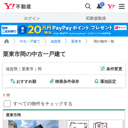
Yahoo!不動産
検索
通知
i
ログイン
ID新規取得
中古一戸建て
滋賀県
栗東市
岡の物件一覧
栗東市岡の中古一戸建て
滋賀県｜栗東市｜岡
条件変更
おすすめ順
検索条件保存
通知設定
1
件
すべての物件をチェックする
栗東市岡