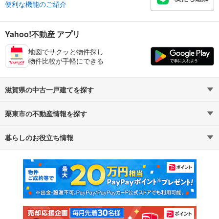
便利な機能のご紹介
Yahoo!不動産 アプリ
地図でサクッと物件探し
物件比較が手軽にできる
滋賀県の中古一戸建てを探す
栗東市の不動産情報を探す
路線・駅から探す
地域から探す
暮らしのお役立ち情報
不動産・住宅
賃貸住宅
通勤・通学時間から探す
地図から探す
マンションカタログ
教えて！住まいの先生
新築マンション
中古マンション
新築一戸建て
中古一戸建て
注文住宅
土地