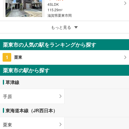
4SLDK
115.29m
2
滋賀県栗東市岡
5
もっと見る
成約でもらえる
栗東市林
2,499万円
栗東市の人気の駅をランキングから探す
3LDK
97.65m
2
1
栗東
滋賀県栗東市林
栗東市の駅から探す
草津線
手原
東海道本線（JR西日本）
栗東