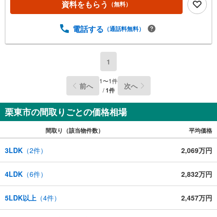
資料をもらう
（無料）
電話する
（通話料無料）
1
1
〜
1
件
前へ
次へ
/
1
件
栗東市の間取りごとの価格相場
間取り（該当物件数）
平均価格
3LDK
（
2
件）
2,069万円
4LDK
（
6
件）
2,832万円
5LDK以上
（
4
件）
2,457万円