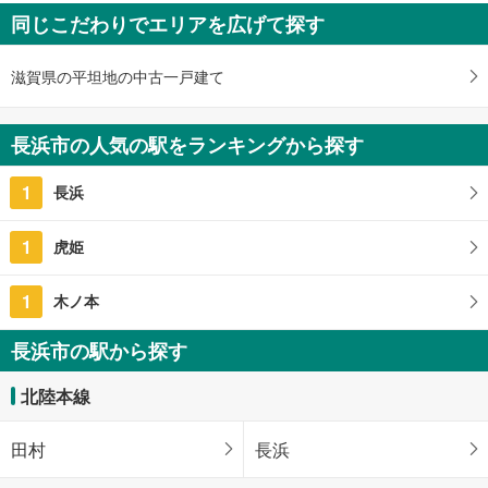
長浜市法楽寺町
同じこだわりでエリアを広げて探す
380万円
未定
建物面積 -
滋賀県の平坦地の中古一戸建て
北陸本線 「長浜」駅から9900m
長浜市の人気の駅をランキングから探す
1
長浜
1
虎姫
1
木ノ本
長浜市の駅から探す
北陸本線
田村
長浜