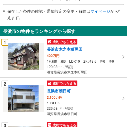
条
件
保存した条件の確認・通知設定の変更・解除は
マイページ
から行
で
えます。
通
知
長浜市の物件をランキングから探す
を
受
1
成約でもらえる
け
長浜市木之本町黒田
取
400万円
る
1F:和8 和6 LDK10 2F:洋8.5 洋6 洋6
・
129.98m
（登記）
2
条
滋賀県長浜市木之本町黒田
件
を
2
成約でもらえる
マ
長浜市朝日町
イ
2,100万円
ペ
10SLDK
ー
226.68m
（登記）
2
滋賀県長浜市朝日町
ジ
に
3
成約でもらえる
保