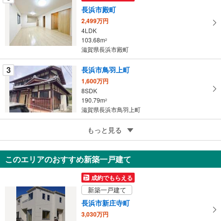
長浜市殿町
存
す
2,499万円
4LDK
る
103.68m
2
滋賀県長浜市殿町
3
長浜市鳥羽上町
1,600万円
8SDK
190.79m
2
滋賀県長浜市鳥羽上町
3
長浜市湖北町山本
もっと見る
980万円
13DK
このエリアのおすすめ新築一戸建て
370.28m
（登記）
2
滋賀県長浜市湖北町山本
成約でもらえる
新築一戸建て
長浜市新庄寺町
3,030万円