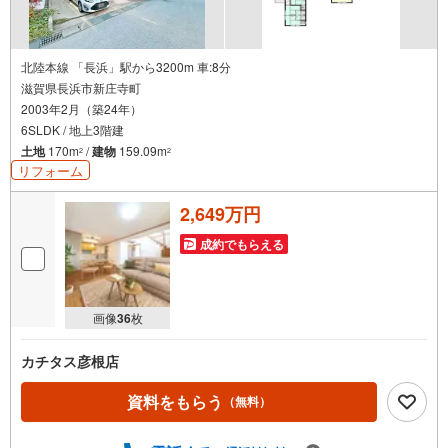
北陸本線 「長浜」駅から3200m 車:8分
滋賀県長浜市新庄寺町
2003年2月（築24年）
6SLDK / 地上3階建
土地
170m
/
建物
159.09m
2
2
リフォーム
2,649万円
成約でもらえる
画像
36
枚
カチタス彦根店
資料をもらう
（無料）