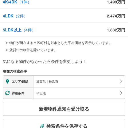
4K/4DK
（
1
件）
1,499万円
4LDK
（
2
件）
2,474万円
5LDK以上
（
4
件）
1,832万円
物件が所在する市区町村を対象とした平均価格を表示しています。
賃貸中の物件を除いています。
気になる物件がなかったら
条件を変更しよう！
現在の検索条件
滋賀県｜長浜市
エリア/路線
平坦地
詳細条件
こ
新着物件通知を受け取る
の
検
索
検索条件を保存する