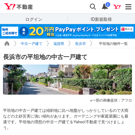
Yahoo!不動産
検索
通知
i
ログイン
ID新規取得
中古一戸建て
滋賀県
長浜市
平坦地の物件一覧
長浜市の平坦地の中古一戸建て
一部の画像提供：アフロ
平坦地の中古一戸建ては傾斜地に比べ地盤がしっかりしているので大雨
などの土砂災害に強い傾向があります。ガーデニングや家庭菜園にも最
適です。平坦地の理想の中古一戸建てをYahoo!不動産で見つけましょ
う。