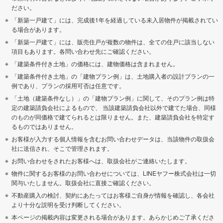
ださい。
「新築一戸建て」には、完成後1年を経過している未入居物件が掲載されてい
る場合があります。
「新築一戸建て」には、販売住戸が複数の物件は、全ての住戸に該当しない
項目もあります。各問い合わせ先にご確認ください。
「建築条件付き土地」の価格には、建物価格は含まれません。
「建築条件付き土地」の「建物プラン例」は、土地購入者の設計プランの一
例であり、プランの採用可否は任意です。
「土地（建築条件なし）」の「建物プラン例」に関して、そのプラン例は特
定の建築請負会社によるもので、 当該建築請負会社以外で建てた場合、同様
のものが同価格で建てられるとは限りません。また、建築請負会社を特定す
るものではありません。
お客様が入力する個人情報を含むお問い合わせデータは、当該物件の取扱会
社に送信され、そこで管理されます。
お問い合わせをされたお客様へは、取扱会社がご連絡いたします。
物件に関するお客様のお問い合わせについては、LINEヤフー株式会社は一切
関与いたしません。取扱会社に直接ご確認ください。
不動産購入の検討、契約にあたってはお客様ご自身が情報を確認し、各会社
より十分な説明を受け判断してください。
本ページの掲載内容は変更される場合があります。あらかじめご了承くださ