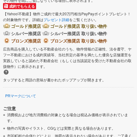
その物件を既にご覧になっている場合に表示されます。
成約でもらえる
【Yahoo!不動産】物件ご成約で最大20万円相当PayPayポイントプレゼント！
の対象物件です。詳細は
プレゼント詳細
をご覧ください。
ゴールド推奨店
ゴールド推奨店 取り扱い物件
シルバー推奨店
シルバー推奨店 取り扱い物件
ブロンズ推奨店
ブロンズ推奨店 取り扱い物件
広告商品を購入している不動産会社のうち、物件情報の正確性、法令遵守、ヤ
フー不動産における成約実績等、当社所定の基準を満たした優良な店舗運営を
実践していると認めた不動産会社（もしくは当該認定を受けた不動産会社の取
扱物件）に表示されます。
タップすると用語の意味が書かれたポップアップが開きます。
PRマークについて
ご注意
消費税および地方消費税の対象となる場合は税込み価格が表示されていま
す。
物件の写真やイラスト、CGなどは実際と異なる場合があります。
市区町村の合併などにより、地図が表示されない場合があります。ご了承く