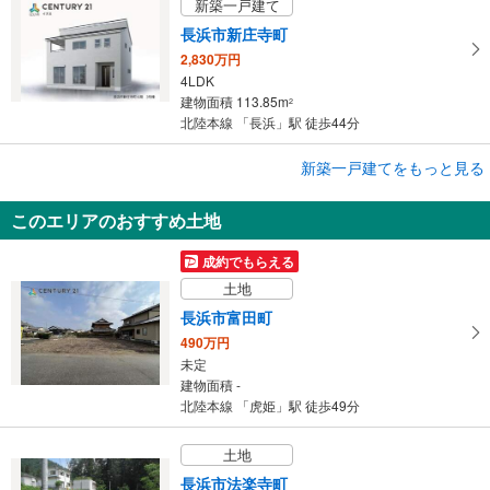
新築一戸建て
長浜市新庄寺町
2,830万円
4LDK
建物面積 113.85m
2
北陸本線 「長浜」駅 徒歩44分
成約でもらえる
新築一戸建てをもっと見る
新築一戸建て
このエリアのおすすめ土地
長浜市新庄寺町
2,780万円
成約でもらえる
4LDK
土地
建物面積 115.93m
2
北陸本線 「長浜」駅 徒歩44分
長浜市富田町
490万円
未定
建物面積 -
北陸本線 「虎姫」駅 徒歩49分
土地
長浜市法楽寺町