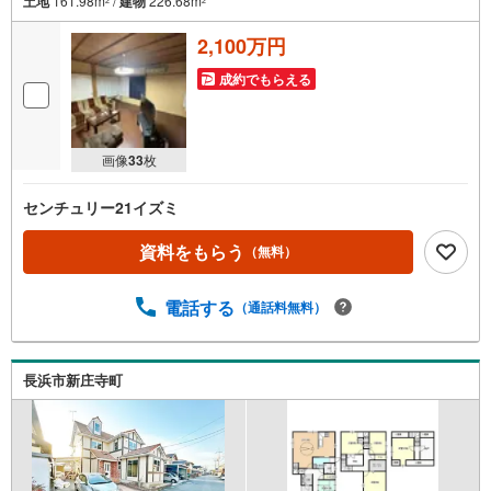
土地
161.98m
/
建物
226.68m
2
2
2,100万円
成約でもらえる
画像
33
枚
センチュリー21イズミ
資料をもらう
（無料）
電話する
（通話料無料）
長浜市新庄寺町