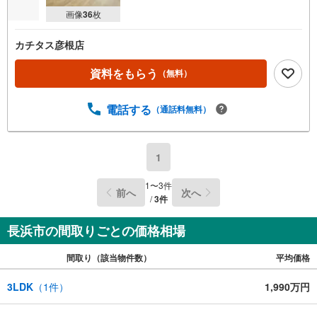
画像
36
枚
カチタス彦根店
資料をもらう
（無料）
電話する
（通話料無料）
1
1
〜
3
件
前へ
次へ
/
3
件
長浜市の間取りごとの価格相場
間取り（該当物件数）
平均価格
3LDK
（
1
件）
1,990万円