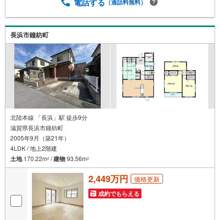
電話する
（通話料無料）
長浜市鐘紡町
北陸本線 「長浜」駅 徒歩9分
滋賀県長浜市鐘紡町
2005年9月（築21年）
4LDK / 地上2階建
土地
170.22m
/
建物
93.56m
2
2
2,449万円
価格更新
成約でもらえる