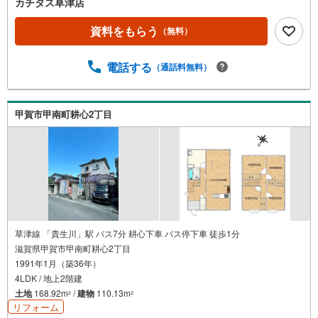
カチタス草津店
資料をもらう
（無料）
電話する
（通話料無料）
甲賀市甲南町耕心2丁目
草津線 「貴生川」駅 バス7分 耕心下車 バス停下車 徒歩1分
滋賀県甲賀市甲南町耕心2丁目
1991年1月（築36年）
4LDK / 地上2階建
土地
168.92m
/
建物
110.13m
2
2
リフォーム