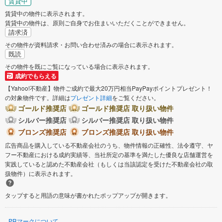
賃貸中
賃貸中の物件に表示されます。
賃貸中の物件は、原則ご自身でお住まいいただくことができません。
請求済
その物件が資料請求・お問い合わせ済みの場合に表示されます。
既読
その物件を既にご覧になっている場合に表示されます。
成約でもらえる
【Yahoo!不動産】物件ご成約で最大20万円相当PayPayポイントプレゼント！
の対象物件です。詳細は
プレゼント詳細
をご覧ください。
ゴールド推奨店
ゴールド推奨店 取り扱い物件
シルバー推奨店
シルバー推奨店 取り扱い物件
ブロンズ推奨店
ブロンズ推奨店 取り扱い物件
広告商品を購入している不動産会社のうち、物件情報の正確性、法令遵守、ヤ
フー不動産における成約実績等、当社所定の基準を満たした優良な店舗運営を
実践していると認めた不動産会社（もしくは当該認定を受けた不動産会社の取
扱物件）に表示されます。
タップすると用語の意味が書かれたポップアップが開きます。
PRマークについて