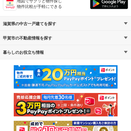
地図でサクッと物件探し
物件比較が手軽にできる
滋賀県の中古一戸建てを探す
甲賀市の不動産情報を探す
路線・駅から探す
地域から探す
暮らしのお役立ち情報
不動産・住宅
賃貸住宅
通勤・通学時間から探す
地図から探す
マンションカタログ
教えて！住まいの先生
新築マンション
中古マンション
新築一戸建て
中古一戸建て
注文住宅
土地
売却査定