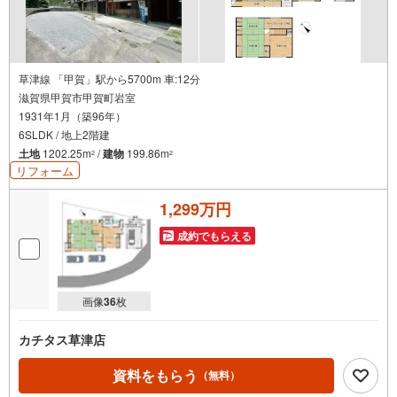
草津線 「甲賀」駅から5700m 車:12分
滋賀県甲賀市甲賀町岩室
1931年1月（築96年）
6SLDK / 地上2階建
土地
1202.25m
/
建物
199.86m
2
2
リフォーム
1,299万円
成約でもらえる
画像
36
枚
カチタス草津店
資料をもらう
（無料）