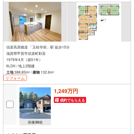
信楽高原鐵道 「玉桂寺前」駅 徒歩15分
滋賀県甲賀市信楽町勅旨
1976年4月（築51年）
6LDK / 地上2階建
土地
388.85m
/
建物
132.6m
2
2
リフォーム
1,249万円
成約でもらえる
画像
36
枚