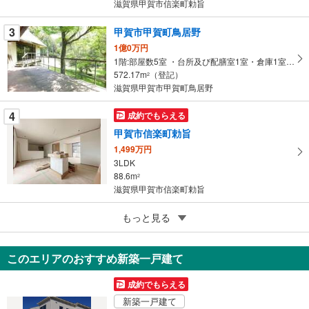
滋賀県甲賀市信楽町勅旨
ジ
に
3
甲賀市甲賀町鳥居野
保
1億0万円
存
1階:部屋数5室 ・台所及び配膳室1室・倉庫1室、 2階:部屋数5室・倉庫1室、 地下1階:サウナ・シャワー室
す
572.17m
（登記）
2
る
滋賀県甲賀市甲賀町鳥居野
4
成約でもらえる
甲賀市信楽町勅旨
1,499万円
3LDK
88.6m
2
滋賀県甲賀市信楽町勅旨
4
もっと見る
成約でもらえる
甲賀市甲南町新治
1,749万円
このエリアのおすすめ新築一戸建て
2SLDK
68.19m
2
成約でもらえる
滋賀県甲賀市甲南町新治
新築一戸建て