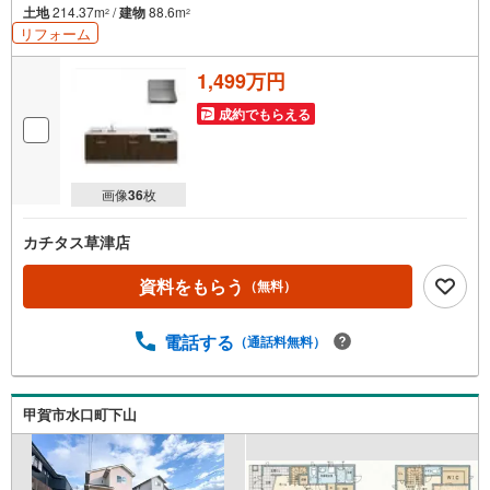
土地
214.37m
/
建物
88.6m
2
2
リフォーム
1,499万円
成約でもらえる
画像
36
枚
カチタス草津店
資料をもらう
（無料）
電話する
（通話料無料）
甲賀市水口町下山