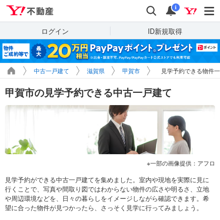
Yahoo!不動産
検索
通知
i
ログイン
ID新規取得
中古一戸建て
滋賀県
甲賀市
見学予約できる物件一
甲賀市の見学予約できる中古一戸建て
一部の画像提供：アフロ
見学予約ができる中古一戸建てを集めました。室内や現地を実際に見に
行くことで、写真や間取り図ではわからない物件の広さや明るさ、立地
や周辺環境などを、日々の暮らしをイメージしながら確認できます。希
望に合った物件が見つかったら、さっそく見学に行ってみましょう。