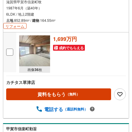
滋賀県甲賀市信楽町牧
1987年6月（築40年）
6LDK / 地上2階建
土地
852.89m
/
建物
164.55m
2
2
リフォーム
1,699万円
成約でもらえる
画像
36
枚
カチタス草津店
資料をもらう
（無料）
電話する
（通話料無料）
甲賀市信楽町勅旨