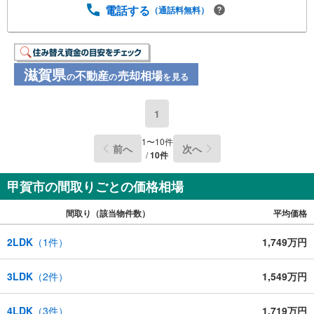
電話する
（通話料無料）
滋賀県
不動産
売却相場
の
の
を見る
1
1
〜
10
件
前へ
次へ
/
10
件
甲賀市の間取りごとの価格相場
間取り（該当物件数）
平均価格
2LDK
（
1
件）
1,749万円
3LDK
（
2
件）
1,549万円
4LDK
（
3
件）
1,719万円