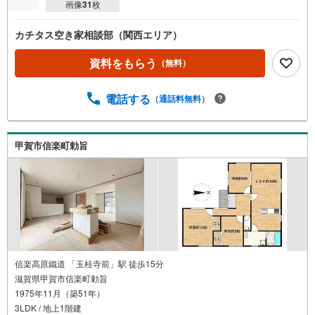
画像
31
枚
カチタス空き家相談部（関西エリア）
資料をもらう
（無料）
電話する
（通話料無料）
甲賀市信楽町勅旨
信楽高原鐵道 「玉桂寺前」駅 徒歩15分
滋賀県甲賀市信楽町勅旨
1975年11月（築51年）
3LDK / 地上1階建