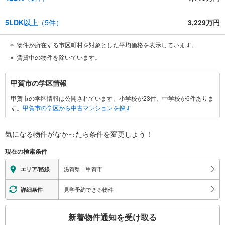
5LDK以上
（
5
件）
3,229万円
物件が所在する市区町村を対象とした平均価格を表示しています。
賃貸中の物件を除いています。
甲
甲賀市の学区情報
賀
甲賀市の学区情報は公開されています。小学校が23件、中学校が6件ありま
市
す。
甲賀市の学区から中古マンションを探す
に
関
す
気になる物件がなかったら
条件を変更しよう！
る
現在の検索条件
情
報
滋賀県｜甲賀市
エリア/路線
見学予約できる物件
詳細条件
こ
新着物件通知を受け取る
の