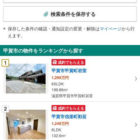
検
索
検索条件を保存する
条
件
保存した条件の確認・通知設定の変更・解除は
マイページ
から行
で
えます。
通
知
甲賀市の物件をランキングから探す
を
受
1
成約でもらえる
け
甲賀市甲賀町岩室
取
1,299万円
る
6SLDK
・
199.86m
2
条
滋賀県甲賀市甲賀町岩室
件
を
2
成約でもらえる
マ
甲賀市信楽町勅旨
イ
1,249万円
ペ
6LDK
ー
132.6m
2