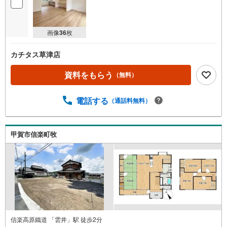
画像
36
枚
カチタス草津店
資料をもらう
（無料）
電話する
（通話料無料）
甲賀市信楽町牧
信楽高原鐵道 「雲井」駅 徒歩2分