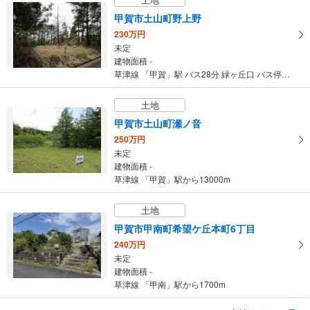
甲賀市土山町野上野
230万円
未定
建物面積 -
草津線 「甲賀」駅 バス28分 緑ヶ丘口 バス停下車 徒歩17分 バス路線 あいくる
土地
甲賀市土山町瀬ノ音
250万円
未定
建物面積 -
草津線 「甲賀」駅から13000m
土地
甲賀市甲南町希望ケ丘本町6丁目
240万円
未定
建物面積 -
草津線 「甲南」駅から1700m