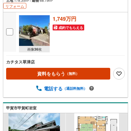
土地
178.35m
/
建物
68.19m
2
2
リフォーム
1,749万円
成約でもらえる
画像
36
枚
カチタス草津店
資料をもらう
（無料）
電話する
（通話料無料）
甲賀市甲賀町岩室