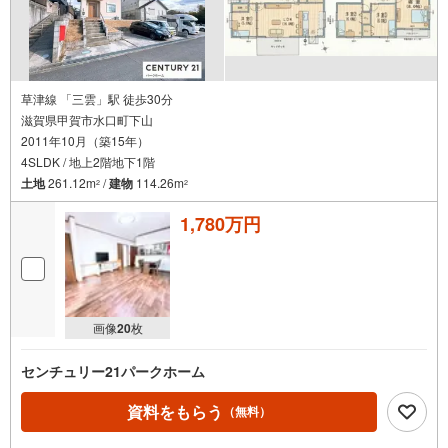
草津線 「三雲」駅 徒歩30分
滋賀県甲賀市水口町下山
2011年10月（築15年）
4SLDK / 地上2階地下1階
土地
261.12m
/
建物
114.26m
2
2
1,780万円
画像
20
枚
センチュリー21パークホーム
資料をもらう
（無料）