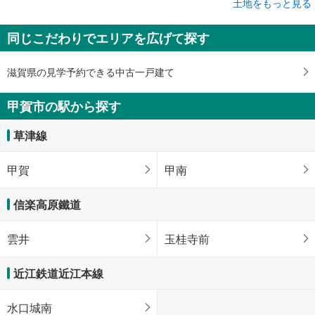
土地をもっと見る
土地
甲賀市甲南町耕心3丁目
同じこだわりでエリアを広げて探す
450万円
未定
建物面積 -
滋賀県の見学予約できる中古一戸建て
近江鉄道近江本線 「貴生川」駅から1680m
甲賀市の駅から探す
草津線
甲賀
甲南
信楽高原鐵道
雲井
玉桂寺前
近江鉄道近江本線
水口城南