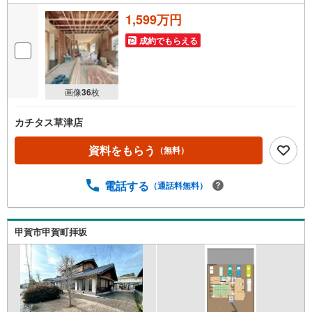
1,599万円
成約でもらえる
画像
36
枚
カチタス草津店
資料をもらう
（無料）
電話する
（通話料無料）
甲賀市甲賀町拝坂