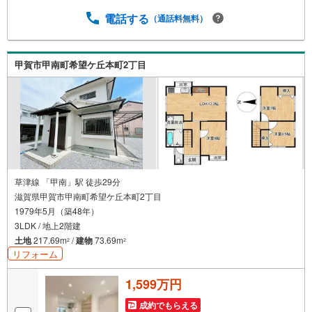
電話する
（通話料無料）
甲賀市甲南町希望ケ丘本町2丁目
草津線 「甲南」駅 徒歩29分
滋賀県甲賀市甲南町希望ケ丘本町2丁目
1979年5月（築48年）
3LDK / 地上2階建
土地
217.69m
/
建物
73.69m
2
2
リフォーム
1,599万円
成約でもらえる