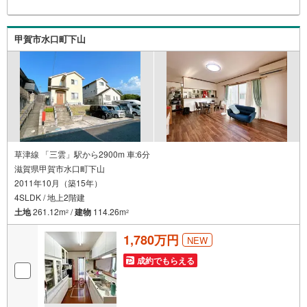
甲賀市水口町下山
草津線 「三雲」駅から2900m 車:6分
滋賀県甲賀市水口町下山
2011年10月（築15年）
4SLDK / 地上2階建
土地
261.12m
/
建物
114.26m
2
2
1,780万円
NEW
成約でもらえる