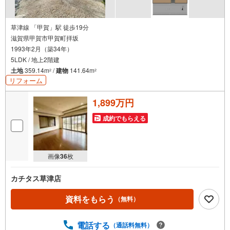
草津線 「甲賀」駅 徒歩19分
滋賀県甲賀市甲賀町拝坂
1993年2月（築34年）
5LDK / 地上2階建
土地
359.14m
/
建物
141.64m
2
2
リフォーム
1,899万円
成約でもらえる
画像
36
枚
カチタス草津店
資料をもらう
（無料）
電話する
（通話料無料）