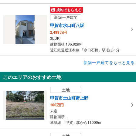
成約でもらえる
新築一戸建て
甲賀市水口町八坂
2,499万円
3LDK
建物面積 106.82m
2
近江鉄道近江本線 「水口石橋」駅 徒歩1分
成約でもらえる
新築一戸建てをもっと見る
新築一戸建て
このエリアのおすすめ土地
甲賀市水口町八坂
2,780万円
土地
3LDK
建物面積 113.85m
2
甲賀市土山町野上野
近江鉄道近江本線 「水口石橋」駅 徒歩1分
100万円
未定
建物面積 -
草津線 「甲賀」駅から11000m
土地