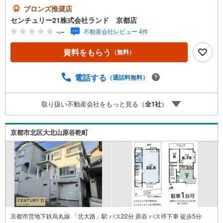
ませ！＜センチュリー21ランドについて＞●センチュリー2
ブロンズ推奨店
1ランド京都店は・・・ お客様のご希望をお客様の目線で
センチュリー21株式会社ランド 京都店
ご満足いただけるお住いを全力でお探し致します！●購入・
-.--
不動産会社レビュー 4件
売却・ローンのご相談など、些細なことでもお気軽にご相
談下さいませ！●リフォームのご相談も承っております。○
資料をもらう
（無料）
京阪鴨東線 「出町柳」駅 徒歩約6分○京都市営地下鉄烏丸
線 「今出川」駅 徒歩約10分○営業時間:10:00～20:00（火曜
日・水曜日定休日※祝日は営業）事前にご連絡いただけます
電話する
（通話料無料）
と、スムーズにご案内が可能です。ご連絡お待ちしており
ます！
取り扱い不動産会社をもっと見る（
全
1
社
）
京都市北区大北山原谷乾町
京都市営地下鉄烏丸線 「北大路」駅 バス22分 原谷 バス停下車 徒歩5分