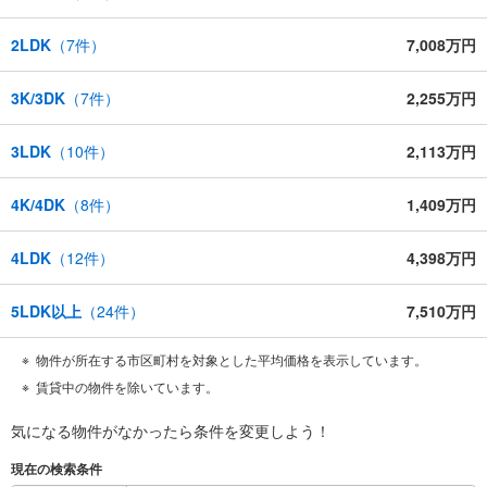
2LDK
（
7
件）
7,008万円
3K/3DK
（
7
件）
2,255万円
3LDK
（
10
件）
2,113万円
4K/4DK
（
8
件）
1,409万円
4LDK
（
12
件）
4,398万円
5LDK以上
（
24
件）
7,510万円
物件が所在する市区町村を対象とした平均価格を表示しています。
賃貸中の物件を除いています。
気になる物件がなかったら
条件を変更しよう！
現在の検索条件