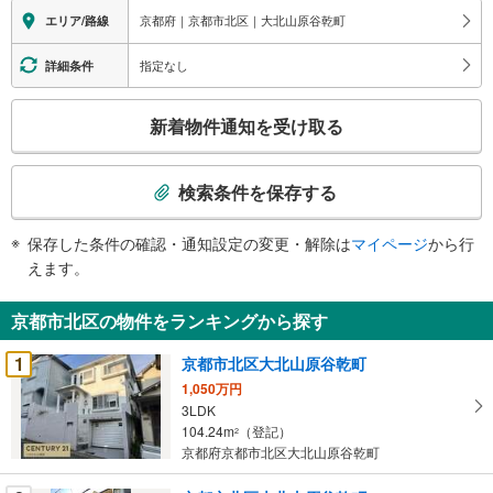
京都府｜京都市北区｜大北山原谷乾町
エリア/路線
指定なし
詳細条件
こ
新着物件通知を受け取る
の
検
索
検索条件を保存する
条
件
保存した条件の確認・通知設定の変更・解除は
マイページ
から行
で
えます。
通
知
京都市北区の物件をランキングから探す
を
受
1
京都市北区大北山原谷乾町
け
1,050万円
取
3LDK
る
104.24m
（登記）
2
・
京都府京都市北区大北山原谷乾町
条