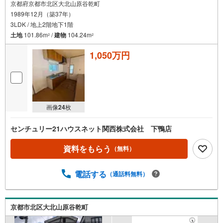
京都府京都市北区大北山原谷乾町
1989年12月（築37年）
3LDK / 地上2階地下1階
土地
101.86m
/
建物
104.24m
2
2
1,050万円
画像
24
枚
センチュリー21ハウスネット関西株式会社 下鴨店
資料をもらう
（無料）
電話する
（通話料無料）
京都市北区大北山原谷乾町