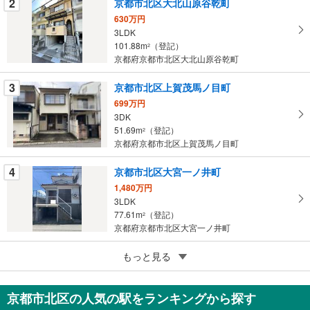
2
京都市北区大北山原谷乾町
件
を
630万円
3LDK
マ
101.88m
（登記）
2
イ
京都府京都市北区大北山原谷乾町
ペ
ー
3
京都市北区上賀茂馬ノ目町
ジ
699万円
に
3DK
保
51.69m
（登記）
2
存
京都府京都市北区上賀茂馬ノ目町
す
る
4
京都市北区大宮一ノ井町
1,480万円
3LDK
77.61m
（登記）
2
京都府京都市北区大宮一ノ井町
5
京都市北区紫野西蓮台野町
もっと見る
1億2,800万円
5SLDK
京都市北区の人気の駅をランキングから探す
316.47m
（登記）
2