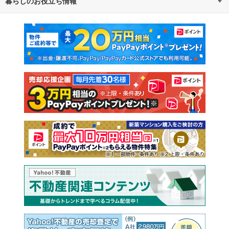
暮らしのお役立ち情報
不動産・住宅
賃貸住宅
通勤・通学時間から探す
地図から探す
マンションカタログ
教えて！住まいの先生
新築マンション
中古マンション
新築一戸建て
中古一戸建て
注文住宅
土地
売却査定