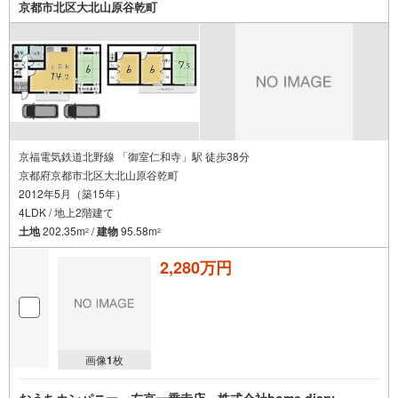
京都市北区大北山原谷乾町
京福電気鉄道北野線 「御室仁和寺」駅 徒歩38分
京都府京都市北区大北山原谷乾町
2012年5月（築15年）
4LDK / 地上2階建て
土地
202.35m
/
建物
95.58m
2
2
2,280万円
画像
1
枚
おうちカンパニー 左京一乗寺店 株式会社home diary