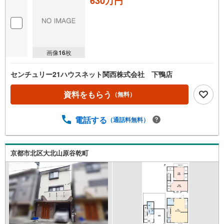
630万円
画像
16
枚
センチュリー21ハウスネット関西株式会社 下鴨店
資料をもらう
（無料）
電話する
（通話料無料）
京都市北区大北山原谷乾町