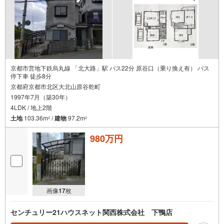
京都市営地下鉄烏丸線 「北大路」駅 バス22分 原谷口（乗り換え有） バス
停下車 徒歩8分
京都府京都市北区大北山原谷乾町
1997年7月（築30年）
4LDK / 地上2階
土地
103.36m
/
建物
97.2m
2
2
980万円
画像
17
枚
センチュリー21ハウスネット関西株式会社 下鴨店