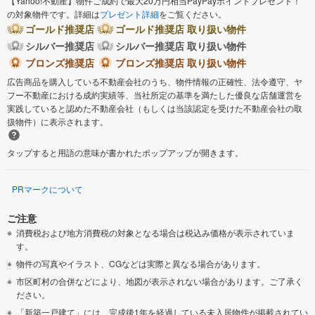
【Yahoo!不動産】物件ご成約で最大20万円相当PayPayポイントプレゼント！
の対象物件です。詳細は
プレゼント詳細
をご覧ください。
ゴールド推奨店
ゴールド推奨店 取り扱い物件
シルバー推奨店
シルバー推奨店 取り扱い物件
ブロンズ推奨店
ブロンズ推奨店 取り扱い物件
広告商品を購入している不動産会社のうち、物件情報の正確性、法令遵守、ヤ
フー不動産における成約実績等、当社所定の基準を満たした優良な店舗運営を
実践していると認めた不動産会社（もしくは当該認定を受けた不動産会社の取
扱物件）に表示されます。
タップすると用語の意味が書かれたポップアップが開きます。
PRマークについて
ご注意
消費税および地方消費税の対象となる場合は税込み価格が表示されていま
す。
物件の写真やイラスト、CGなどは実際と異なる場合があります。
市区町村の合併などにより、地図が表示されない場合があります。ご了承く
ださい。
「新築一戸建て」には、完成後1年を経過している未入居物件が掲載されてい