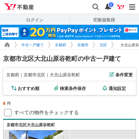
Yahoo!不動産
検索
通知
i
ログイン
ID新規取得
中古一戸建て
京都府
京都市
北区
大北山原谷
京都市北区大北山原谷乾町の中古一戸建て
京都府｜京都市北区｜大北山原谷乾町
条件変更
おすすめ順
検索条件保存
通知設定
6
件
すべての物件をチェックする
京都市北区大北山原谷乾町