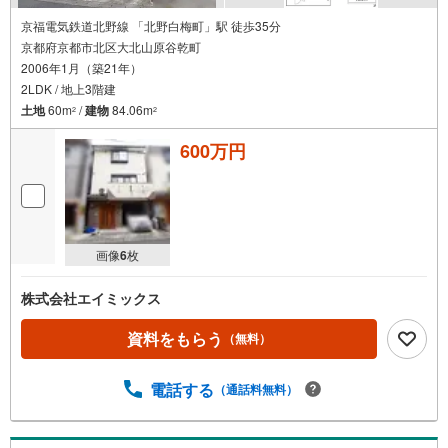
京福電気鉄道北野線 「北野白梅町」駅 徒歩35分
京都府京都市北区大北山原谷乾町
2006年1月（築21年）
2LDK / 地上3階建
土地
60m
/
建物
84.06m
2
2
600万円
画像
6
枚
株式会社エイミックス
資料をもらう
（無料）
電話する
（通話料無料）