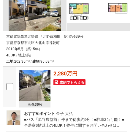
京福電気鉄道北野線 「北野白梅町」駅 徒歩39分
京都府京都市北区大北山原谷乾町
2012年5月（築15年）
4LDK / 地上2階
土地
202.35m
/
建物
95.58m
2
2
2,280万円
成約でもらえる
画像
36
枚
おすすめポイント
金子 大弘
■バス「原谷農協前」停まで徒歩約5分！■駐車2台可能！■
全居室6帖以上の4LDK！物件に関するお問い合わせは
（株）ランド 京都店までお気軽にお問い合わせください