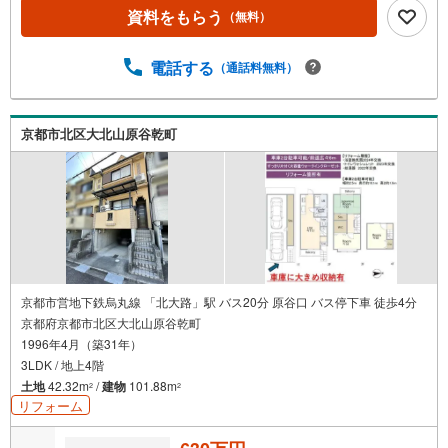
資料をもらう
（無料）
電話する
（通話料無料）
京都市北区大北山原谷乾町
京都市営地下鉄烏丸線 「北大路」駅 バス20分 原谷口 バス停下車 徒歩4分
京都府京都市北区大北山原谷乾町
1996年4月（築31年）
3LDK / 地上4階
土地
42.32m
/
建物
101.88m
2
2
リフォーム