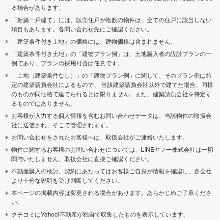
る場合があります。
「新築一戸建て」には、販売住戸が複数の物件は、全ての住戸に該当しない
項目もあります。各問い合わせ先にご確認ください。
「建築条件付き土地」の価格には、建物価格は含まれません。
「建築条件付き土地」の「建物プラン例」は、土地購入者の設計プランの一
例であり、プランの採用可否は任意です。
「土地（建築条件なし）」の「建物プラン例」に関して、そのプラン例は特
定の建築請負会社によるもので、 当該建築請負会社以外で建てた場合、同様
のものが同価格で建てられるとは限りません。また、建築請負会社を特定す
るものではありません。
お客様が入力する個人情報を含むお問い合わせデータは、当該物件の取扱会
社に送信され、そこで管理されます。
お問い合わせをされたお客様へは、取扱会社がご連絡いたします。
物件に関するお客様のお問い合わせについては、LINEヤフー株式会社は一切
関与いたしません。取扱会社に直接ご確認ください。
不動産購入の検討、契約にあたってはお客様ご自身が情報を確認し、各会社
より十分な説明を受け判断してください。
本ページの掲載内容は変更される場合があります。あらかじめご了承くださ
い。
クチコミはYahoo!不動産が独自で収集したものを表示しています。