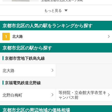
5
京都市北区紫野西蓮台野町
もっと見る
1億2,800万円
5SLDK
京都市北区の人気の駅をランキングから探す
316.47m
（登記）
2
京都府京都市北区紫野西蓮台野町
1
北大路
京都市北区の駅から探す
京都市営地下鉄烏丸線
北大路
京福電気鉄道北野線
等持院・立命館大学衣笠キ
北野白梅町
ャンパス前
京都市北区の周辺地域の価格相場