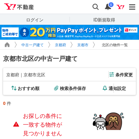
Yahoo!不動産
検索
通知
i
ログイン
ID新規取得
中古一戸建て
京都府
京都市
北区の物件一覧
京都市北区の中古一戸建て
京都府｜京都市北区
条件変更
おすすめ順
検索条件保存
通知設定
0
件
お探しの条件に
一致する物件が
見つかりません