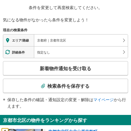
条件を変更して再度検索してください。
気になる物件がなかったら
条件を変更しよう！
現在の検索条件
京都府｜京都市北区
エリア/路線
指定なし
詳細条件
こ
新着物件通知を受け取る
の
検
索
検索条件を保存する
条
件
保存した条件の確認・通知設定の変更・解除は
マイページ
から行
で
えます。
通
知
京都市北区の物件をランキングから探す
を
受