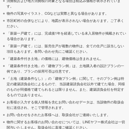
消費税および地方消費税の対象となる場合は税込み価格が表示されていま
す。
物件の写真やイラスト、CGなどは実際と異なる場合があります。
市区町村の合併などにより、地図が表示されない場合があります。ご了承く
ださい。
「新築一戸建て」には、完成後1年を経過している未入居物件が掲載されてい
る場合があります。
「新築一戸建て」には、販売住戸が複数の物件は、全ての住戸に該当しない
項目もあります。各問い合わせ先にご確認ください。
「建築条件付き土地」の価格には、建物価格は含まれません。
「建築条件付き土地」の「建物プラン例」は、土地購入者の設計プランの一
例であり、プランの採用可否は任意です。
「土地（建築条件なし）」の「建物プラン例」に関して、そのプラン例は特
定の建築請負会社によるもので、 当該建築請負会社以外で建てた場合、同様
のものが同価格で建てられるとは限りません。また、建築請負会社を特定す
るものではありません。
お客様が入力する個人情報を含むお問い合わせデータは、当該物件の取扱会
社に送信され、そこで管理されます。
お問い合わせをされたお客様へは、取扱会社がご連絡いたします。
物件に関するお客様のお問い合わせについては、LINEヤフー株式会社は一切
関与いたしません。取扱会社に直接ご確認ください。