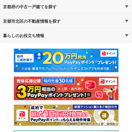
京都府の中古一戸建てを探す
京都市北区の不動産情報を探す
路線・駅から探す
地域から探す
暮らしのお役立ち情報
不動産・住宅
賃貸住宅
通勤・通学時間から探す
地図から探す
マンションカタログ
教えて！住まいの先生
新築マンション
中古マンション
新築一戸建て
中古一戸建て
注文住宅
土地
売却査定