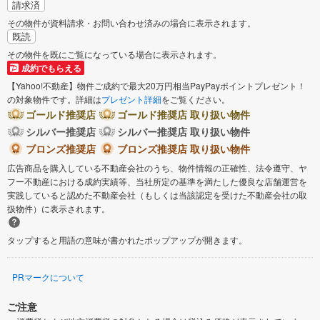
請求済
その物件が資料請求・お問い合わせ済みの場合に表示されます。
既読
その物件を既にご覧になっている場合に表示されます。
成約でもらえる
【Yahoo!不動産】物件ご成約で最大20万円相当PayPayポイントプレゼント！
の対象物件です。詳細は
プレゼント詳細
をご覧ください。
ゴールド推奨店
ゴールド推奨店 取り扱い物件
シルバー推奨店
シルバー推奨店 取り扱い物件
ブロンズ推奨店
ブロンズ推奨店 取り扱い物件
広告商品を購入している不動産会社のうち、物件情報の正確性、法令遵守、ヤ
フー不動産における成約実績等、当社所定の基準を満たした優良な店舗運営を
実践していると認めた不動産会社（もしくは当該認定を受けた不動産会社の取
扱物件）に表示されます。
タップすると用語の意味が書かれたポップアップが開きます。
PRマークについて
ご注意