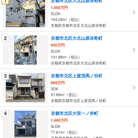
1
京都市北区大北山原谷乾町
け
1,050万円
取
3LDK
る
104.24m
（登記）
2
・
京都府京都市北区大北山原谷乾町
条
2
京都市北区大北山原谷乾町
件
を
630万円
3LDK
マ
101.88m
（登記）
2
イ
京都府京都市北区大北山原谷乾町
ペ
ー
3
京都市北区上賀茂馬ノ目町
ジ
699万円
に
3DK
保
51.69m
（登記）
2
存
京都府京都市北区上賀茂馬ノ目町
す
る
4
京都市北区大宮一ノ井町
1,480万円
3LDK
77.61m
（登記）
2
京都府京都市北区大宮一ノ井町