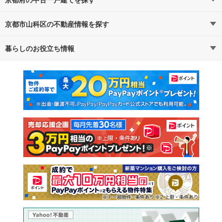
京都市山科区の不動産情報を探す
路線・駅から探す
地域から探す
暮らしのお役立ち情報
不動産・住宅
賃貸住宅
通勤・通学時間から探す
地図から探す
マンションカタログ
教えて！住まいの先生
新築マンション
中古マンション
新築一戸建て
中古一戸建て
注文住宅
土地
売却査定