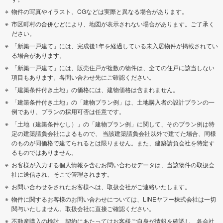
物件の写真やイラスト、CGなどは実際と異なる場合があります。
市区町村の合併などにより、地図が表示されない場合があります。ご了承く
ださい。
「新築一戸建て」には、完成後1年を経過している未入居物件が掲載されてい
る場合があります。
「新築一戸建て」には、販売住戸が複数の物件は、全ての住戸に該当しない
項目もあります。各問い合わせ先にご確認ください。
「建築条件付き土地」の価格には、建物価格は含まれません。
「建築条件付き土地」の「建物プラン例」は、土地購入者の設計プランの一
例であり、プランの採用可否は任意です。
「土地（建築条件なし）」の「建物プラン例」に関して、そのプラン例は特
定の建築請負会社によるもので、 当該建築請負会社以外で建てた場合、同様
のものが同価格で建てられるとは限りません。また、建築請負会社を特定す
るものではありません。
お客様が入力する個人情報を含むお問い合わせデータは、当該物件の取扱会
社に送信され、そこで管理されます。
お問い合わせをされたお客様へは、取扱会社がご連絡いたします。
物件に関するお客様のお問い合わせについては、LINEヤフー株式会社は一切
関与いたしません。取扱会社に直接ご確認ください。
不動産購入の検討、契約にあたってはお客様ご自身が情報を確認し、各会社