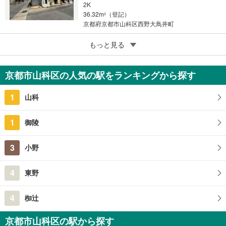
2K
36.32m
（登記）
2
京都府京都市山科区西野大鳥井町
5
京都市山科区大塚丹田
もっと見る
330万円
4K
京都市山科区の人気の駅をランキングから探す
52.95m
（登記）
2
京都府京都市山科区大塚丹田
1
山科
1
御陵
3
小野
4
東野
4
椥辻
京都市山科区の駅から探す