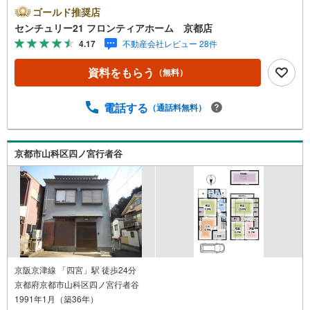
車場1台空きあり・音羽小学校まで徒歩約32分（約2560
ゴールド推奨店
m）・音羽中学校まで徒歩約39分（約3070m） 弊社につい
センチュリー21 フロンティアホーム 京都店
て・センチュリー21グループ売上販売・契約件数 全国1位
4.17
不動産会社レビュー 28件
の実績（2023年時点・全国991店舗中）・リフォームなど
のご相談承ります！（カーポートの設置、間取りの一部変
資料をもらう
（無料）
更などご提案可能 ）・365日営業中！お客様のご都合に合
わせてご案内 →現地/物件見学（約30分～）→ご希望条件
のご相談（約30分～）→資金計画やローンのご相談（約30
電話する
（通話料無料）
分～）→ご売却相談（約30分～）お気軽にお問い合わせく
ださい！
京都市山科区四ノ宮行者谷
京阪京津線 「四宮」駅 徒歩24分
京都府京都市山科区四ノ宮行者谷
1991年1月（築36年）