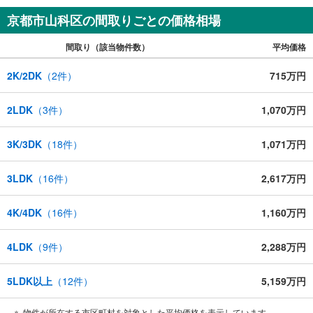
京都市山科区の間取りごとの価格相場
間取り（該当物件数）
平均価格
2K/2DK
（
2
件）
715万円
2LDK
（
3
件）
1,070万円
3K/3DK
（
18
件）
1,071万円
3LDK
（
16
件）
2,617万円
4K/4DK
（
16
件）
1,160万円
4LDK
（
9
件）
2,288万円
5LDK以上
（
12
件）
5,159万円
物件が所在する市区町村を対象とした平均価格を表示しています。