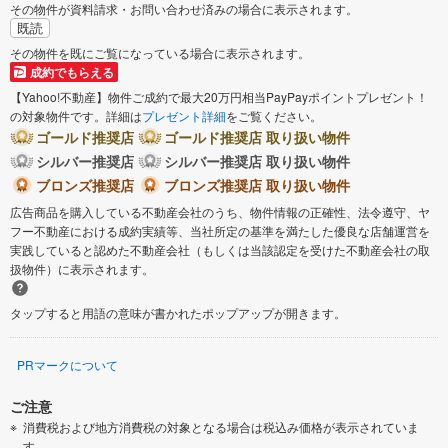
その物件が資料請求・お問い合わせ済みの場合に表示されます。
既読
その物件を既にご覧になっている場合に表示されます。
成約でもらえる
【Yahoo!不動産】物件ご成約で最大20万円相当PayPayポイントプレゼント！
の対象物件です。詳細は
プレゼント詳細
をご覧ください。
ゴールド推奨店
ゴールド推奨店 取り扱い物件
シルバー推奨店
シルバー推奨店 取り扱い物件
ブロンズ推奨店
ブロンズ推奨店 取り扱い物件
広告商品を購入している不動産会社のうち、物件情報の正確性、法令遵守、ヤ
フー不動産における成約実績等、当社所定の基準を満たした優良な店舗運営を
実践していると認めた不動産会社（もしくは当該認定を受けた不動産会社の取
扱物件）に表示されます。
タップすると用語の意味が書かれたポップアップが開きます。
PRマークについて
ご注意
消費税および地方消費税の対象となる場合は税込み価格が表示されていま
す。