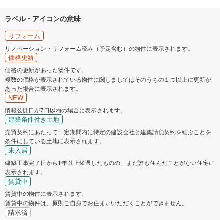
ラベル・アイコンの意味
リフォーム
リノベーション・リフォーム済み（予定含む）の物件に表示されます。
価格更新
価格の更新があった物件です。
複数の価格が表示されている物件に関しましてはそのうちの１つ以上に更新が
あった場合に表示されます。
NEW
情報公開日が7日以内の場合に表示されます。
建築条件付き土地
売買契約にあたって一定期間内に特定の建設会社と建築請負契約を結ぶことを
条件にしている土地に表示されます。
未入居
建築工事完了日から1年以上経過したものの、まだ誰も住んだことがない住宅に
表示されます。
賃貸中
賃貸中の物件に表示されます。
賃貸中の物件は、原則ご自身でお住まいいただくことができません。
請求済