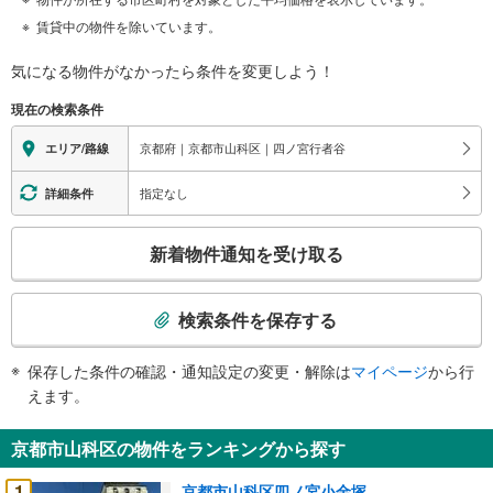
賃貸中の物件を除いています。
気になる物件がなかったら
条件を変更しよう！
現在の検索条件
京都府｜京都市山科区｜四ノ宮行者谷
エリア/路線
指定なし
詳細条件
こ
新着物件通知を受け取る
の
検
索
検索条件を保存する
条
件
保存した条件の確認・通知設定の変更・解除は
マイページ
から行
で
えます。
通
知
京都市山科区の物件をランキングから探す
を
受
1
京都市山科区四ノ宮小金塚