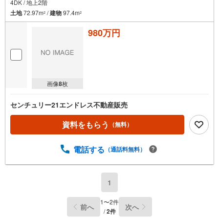
4DK / 地上2階
土地
72.97m
/
建物
97.4m
2
2
980万円
画像
8
枚
センチュリー21エンドレス不動産販売
資料をもらう
（無料）
電話する
（通話料無料）
1
1
〜
2
件
前へ
次へ
/
2
件