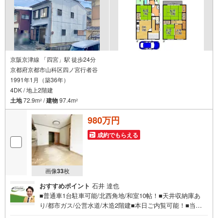
京阪京津線 「四宮」駅 徒歩24分
京都府京都市山科区四ノ宮行者谷
1991年1月（築36年）
4DK / 地上2階建
土地
72.9m
/
建物
97.4m
2
2
980万円
成約でもらえる
画像
33
枚
おすすめポイント
石井 達也
■普通車1台駐車可能/北西角地/和室10帖！■天井収納庫あ
り/都市ガス/公営水道/木造2階建■本日ご内覧可能！■当日
のご相談予約はお電話がスムーズ 特徴・木造2階建て・駐