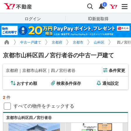
Yahoo!不動産
検索
通知
i
ログイン
ID新規取得
中古一戸建て
京都府
京都市
山科区
四ノ宮行
京都市山科区四ノ宮行者谷の中古一戸建て
京都府｜京都市山科区｜四ノ宮行者谷
条件変更
おすすめ順
検索条件保存
通知設定
2
件
すべての物件をチェックする
京都市山科区四ノ宮行者谷