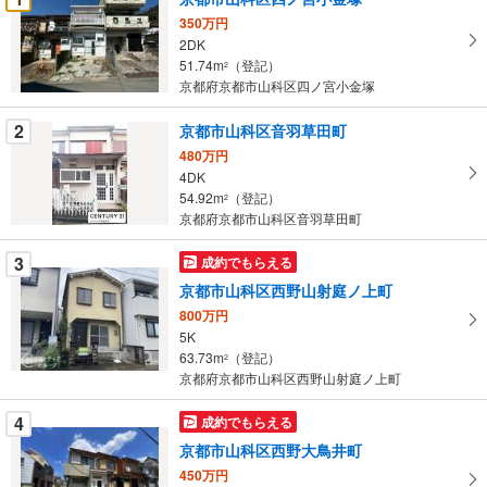
け
350万円
取
2DK
る
51.74m
（登記）
2
・
京都府京都市山科区四ノ宮小金塚
条
2
京都市山科区音羽草田町
件
を
480万円
4DK
マ
54.92m
（登記）
2
イ
京都府京都市山科区音羽草田町
ペ
ー
3
成約でもらえる
ジ
京都市山科区西野山射庭ノ上町
に
800万円
保
5K
存
63.73m
（登記）
2
す
京都府京都市山科区西野山射庭ノ上町
る
4
成約でもらえる
京都市山科区西野大鳥井町
450万円