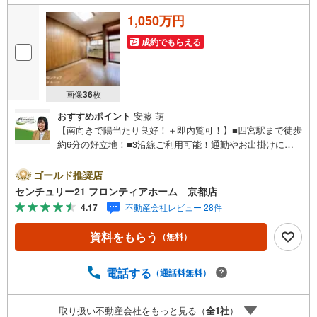
1,050万円
成約でもらえる
画像
36
枚
おすすめポイント
安藤 萌
【南向きで陽当たり良好！＋即内覧可！】■四宮駅まで徒歩
約6分の好立地！■3沿線ご利用可能！通勤やお出掛けに便
利エリア！■専用庭あり！ガーデニングも楽しめますね！
特徴・近隣には商業施設多数あり生活至便！・収納スペー
ゴールド推奨店
ス豊富でたっぷり収納可能！・駐車1台可能、お車お持ちの
センチュリー21 フロンティアホーム 京都店
方も安心ですね！ 立地・音羽小学校まで徒歩約4分・音羽
4.17
不動産会社レビュー 28件
中学校まで徒歩約12分 弊社が選ばれる理由 1.お金の扱い方
のプロ、ファイナンシャルプランナーが資金計画をサポー
資料をもらう
（無料）
ト！2.買い替えなどにも対応できる売却専門チームあり！
3.たくさんの銀行と繋がりがあるため、最も低金利になる
ように審査が可能！4.物件のお引渡し後に必要になったお
電話する
（通話料無料）
家のリフォームも弊社のリフォームプランナーがご提案！
5.定期的にご連絡を繋ぎ、有事の際に迅速にサポートいた
取り扱い不動産会社をもっと見る（
全
1
社
）
します弊社は専門家同士が連携をとっているため、より多