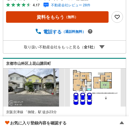
接する和室は、客間や寛ぎの空間として幅広く利用可能 立
4.17
不動産会社レビュー 28件
地・京都市立大塚小学校まで徒歩約13分・京都市立音羽中
学校まで徒歩約13分・マツヤスーパー大塚店まで徒歩約4分
資料をもらう
（無料）
弊社が選ばれる理由 1.お金の扱い方のプロ、ファイナンシ
ャルプランナーが資金計画をサポート！2.買い替えなどに
も対応できる売却専門チームあり！3.たくさんの銀行と繋
電話する
（通話料無料）
がりがあるため、最も低金利になるように審査が可能！4.
物件のお引渡し後に必要になったお家のリフォームも弊社
取り扱い不動産会社をもっと見る（
全
1
社
）
のリフォームプランナーがご提案！5.定期的にご連絡を繋
ぎ、有事の際に迅速にサポートいたします弊社は専門家同
士が連携をとっているため、より多くの知見がございま
京都市山科区上花山講田町
す。お気軽にお問合せください！
京阪京津線 「御陵」駅 徒歩23分
京都府京都市山科区上花山講田町
お気に入り登録内容を確認する
1988年3月（築39年）