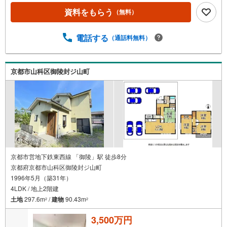
まで徒歩約3分・京都市立花山中学校まで徒歩約3分 弊社が
資料をもらう
（無料）
選ばれる理由 1.お金の扱い方のプロ、ファイナンシャルプ
ランナーが資金計画をサポート！2.買い替えなどに対応で
きる売却専門チームあり！3.たくさんの銀行と繋がりがあ
電話する
（通話料無料）
るため、最も低金利になるように審査が可能！4.物件のお
引渡し後に必要になったお家のリフォームも弊社のリフォ
ームプランナーがご提案！5.定期的にご連絡を繋ぎ、有事
京都市山科区御陵封ジ山町
の際に迅速にサポートいたします弊社は専門家同士が連携
をとっているため、より多くの知見がございますお気軽に
お問合せください！
京都市営地下鉄東西線 「御陵」駅 徒歩8分
京都府京都市山科区御陵封ジ山町
1996年5月（築31年）
4LDK / 地上2階建
土地
297.6m
/
建物
90.43m
2
2
3,500万円