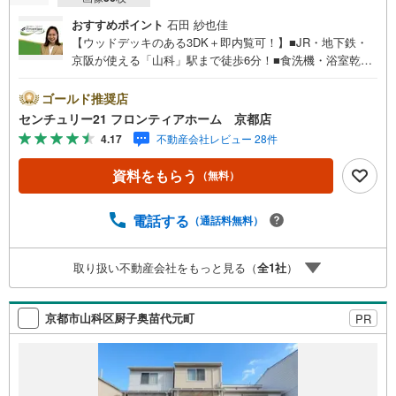
おすすめポイント
石田 紗也佳
【ウッドデッキのある3DK＋即内覧可！】■JR・地下鉄・
京阪が使える「山科」駅まで徒歩6分！■食洗機・浴室乾燥
機付きで家事も快適■周囲は戸建が並ぶ住宅エリアで、穏や
かな暮らしを実現 特徴・和室を備え、来客対応やくつろぎ
ゴールド推奨店
スペースとして柔軟に活用可能・和室8帖が2室と和室10帖
センチュリー21 フロンティアホーム 京都店
があるゆとりの間取り・小学校、公園、スーパーも近く、
4.17
不動産会社レビュー 28件
子育てや日々の買い物にも便利な周辺環境 立地・安朱小学
校まで徒歩約2分・安祥寺中学校まで徒歩約20分 弊社が選
資料をもらう
（無料）
ばれる理由 1.お金の扱い方のプロ、ファイナンシャルプラ
ンナーが資金計画をサポート！2.買い替えなどにも対応で
きる売却専門チームあり！3.たくさんの銀行と繋がりがあ
電話する
（通話料無料）
るため、最も低金利になるように審査が可能！4.物件のお
引渡し後に必要になったお家のリフォームも弊社のリフォ
取り扱い不動産会社をもっと見る（
全
1
社
）
ームプランナーがご提案！5.定期的にご連絡を繋ぎ、有事
の際に迅速にサポートいたします弊社は専門家同士が連携
をとっているため、より多くの知見がございます。お気軽
京都市山科区厨子奥苗代元町
PR
にお問合せください！