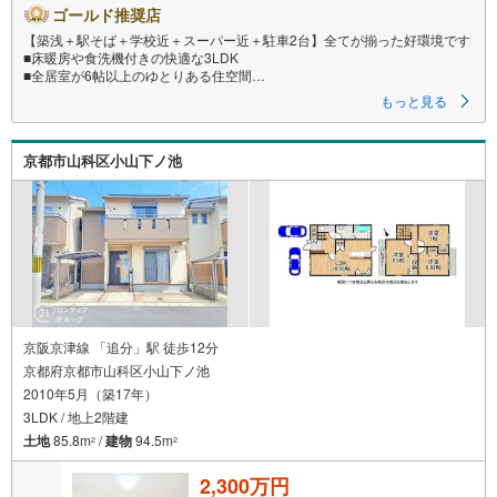
ゴールド推奨店
【築浅＋駅そば＋学校近＋スーパー近＋駐車2台】全てが揃った好環境です
■床暖房や食洗機付きの快適な3LDK
■全居室が6帖以上のゆとりある住空間
■バルコニー南と北に1つずつあります
もっと見る
特徴
・雨の日も安心な浴室乾燥機や追焚機能付きバスを搭載
京都市山科区小山下ノ池
・TVモニター付きインターホンで防犯面も安心
・床下収納やシューズボックスなど収納豊富
・平坦な地勢で毎日の暮らしをサポート
立地
・京都市立鏡山小学校まで徒歩約3分
・京都市立花山中学校まで徒歩約3分
弊社が選ばれる理由
1.お金の扱い方のプロ、ファイナンシャルプランナーが資金計画をサポー
ト！
京阪京津線 「追分」駅 徒歩12分
2.買い替えなどに対応できる売却専門チームあり！
京都府京都市山科区小山下ノ池
3.たくさんの銀行と繋がりがあるため、最も低金利になるように審査が可
2010年5月（築17年）
能！
4.物件のお引渡し後に必要になったお家のリフォームも弊社のリフォームプ
3LDK / 地上2階建
ランナーがご提案！
土地
85.8m
/
建物
94.5m
2
2
5.定期的にご連絡を繋ぎ、有事の際に迅速にサポートいたします
2,300万円
弊社は専門家同士が連携をとっているため、より多くの知見がございます