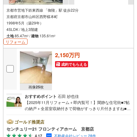
京都市営地下鉄東西線 「御陵」駅 徒歩22分
京都府京都市山科区西野楳本町
1998年5月（築29年）
4SLDK / 地上3階建
土地
85.47m
/
建物
135.61m
2
2
リフォーム
2,150万円
成約でもらえる
画像
25
枚
おすすめポイント
石田 紗也佳
【2025年11月リフォーム＋即内覧可！】閑静な住宅街■7帖
の納戸＋全居室収納付きで荷物がすっきり片付きますね■南
向きバルコニーでお洗濯も楽々！■ガレージ付で大切なお車
をしっかりと守ります リフォーム内容・全室クロス張替・
ゴールド推奨店
クッションフロア貼り（洗面・トイレ）・畳表替え・襖張
センチュリー21 フロンティアホーム 京都店
替、障子張替・2階台所カウンター塗装・ハウスクリーニン
4.17
不動産会社レビュー 28件