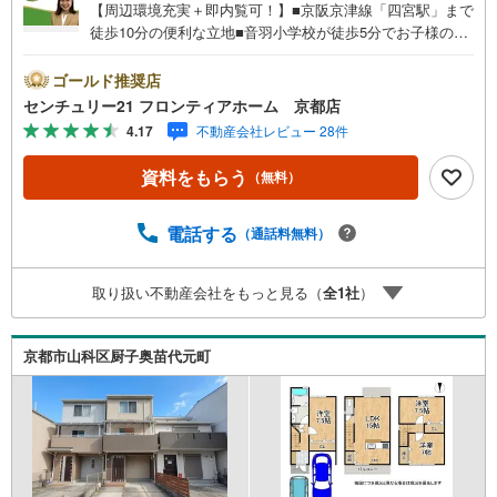
【周辺環境充実＋即内覧可！】■京阪京津線「四宮駅」まで
徒歩10分の便利な立地■音羽小学校が徒歩5分でお子様の登
下校も安心ですね■全居室に収納がありお部屋を広く有効に
お使いいただけます 特徴・閑静な住宅街で落ち着いた住環
ゴールド推奨店
境です・コンビニが徒歩5分で急なお買い物にも ・家族の
センチュリー21 フロンティアホーム 京都店
時間も個人のプライバシーも大切にできる3DK 立地・音羽
4.17
不動産会社レビュー 28件
小学校まで徒歩約5分・音羽中学校まで徒歩約14分 弊社が
選ばれる理由 1.お金の扱い方のプロ、ファイナンシャルプ
資料をもらう
（無料）
ランナーが資金計画をサポート！2.買い替えなどにも対応
できる売却専門チームあり！3.たくさんの銀行と繋がりが
あるため、最も低金利になるように審査が可能！4.物件の
電話する
（通話料無料）
お引渡し後に必要になったお家のリフォームも弊社のリフ
ォームプランナーがご提案！5.定期的にご連絡を繋ぎ、有
取り扱い不動産会社をもっと見る（
全
1
社
）
事の際に迅速にサポートいたします弊社は専門家同士が連
携をとっているため、より多くの知見がございます。お気
軽にお問合せください！
京都市山科区厨子奥苗代元町