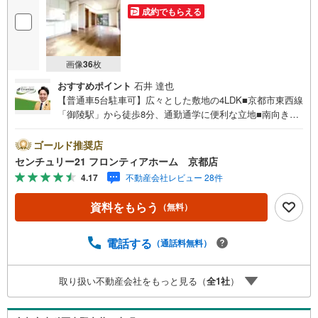
成約でもらえる
画像
36
枚
おすすめポイント
石井 達也
【普通車5台駐車可】広々とした敷地の4LDK■京都市東西線
「御陵駅」から徒歩8分、通勤通学に便利な立地■南向きバ
ルコニーでお洗濯物もカラッと乾きます■前面道路は幅員6
mなので駐車も楽々！ 特徴・リフォーム歴（2018年）あり:
ゴールド推奨店
キッチン/浴室/洗面化粧台/トイレ/給湯器/玄関ドア/床/クロ
センチュリー21 フロンティアホーム 京都店
ス/畳・複数沿線利用可能でお買い物の際も便利です・全居
4.17
不動産会社レビュー 28件
室洋室6帖以上でゆったりとしています 立地・京都市立陵
ケ岡小学校まで徒歩約15分・京都市立花山中学校まで徒歩
資料をもらう
（無料）
約23分 弊社が選ばれる理由 1.お金の扱い方のプロ、ファイ
ナンシャルプランナーが資金計画をサポート！2.買い替え
などにも対応できる売却専門チームあり！3.たくさんの銀
電話する
（通話料無料）
行と繋がりがあるため、最も低金利になるように審査が可
能！4.物件のお引渡し後に必要になったお家のリフォーム
取り扱い不動産会社をもっと見る（
全
1
社
）
も弊社のリフォームプランナーがご提案！5.定期的にご連
絡を繋ぎ、有事の際に迅速にサポートいたします弊社は専
門家同士が連携をとっているため、より多くの知見がござ