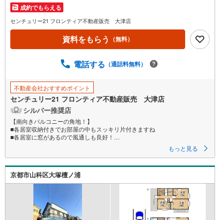
成約でもらえる
イ
ペ
センチュリー21 フロンティア不動産販売 大津店
ー
資料をもらう
（無料）
ジ
に
電話する
保
（通話料無料）
存
す
不動産会社おすすめポイント
る
センチュリー21 フロンティア不動産販売 大津店
シルバー推奨店
【南向きバルコニーの角地！】
■各居室収納付きでお部屋の中もスッキリ片付きますね
■各居室に窓があるので風通しも良好！
■ハイルーフ車も駐車可能です
もっと見る
特徴
・2沿線がご利用いただけますので通勤や通学、お出かけにも便利ですね
京都市山科区大塚檀ノ浦
・周辺にはスーパー・コンビニもあり、お買い物にも便利な立地です
・浴室には窓があるため湿気を逃し新鮮な空気を取り込めます
・お掃除やコーディネートもしやすい全室洋室
・リビングが17帖もございますので、素敵な家族時間をゆったりとお過ご
し頂けます！
・道路からの目線が気にならない快適な2階リビング