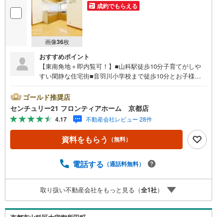
成約でもらえる
画像
36
枚
おすすめポイント
【東南角地＋即内覧可！】■山科駅徒歩10分子育てがしや
すい閑静な住宅街■音羽川小学校まで徒歩10分とお子様の
通学にも安心の距離■スーパーサンディまで徒歩6分とお買
い物に便利な立地 特徴・2沿線利用可能で通学通勤に便利
ゴールド推奨店
な立地・1階に水回りが集結しており家事同線がスムーズ・
センチュリー21 フロンティアホーム 京都店
窓がある浴室で明るさと通気性の確保・お子様の遊び場や
4.17
不動産会社レビュー 28件
お昼寝、来客時に便利な和室・収納スペースが豊富でお部
屋が整います・ファミリーマートまで徒歩2分で24時間ちょ
資料をもらう
（無料）
っとしたお買い物も便利・前面道路は東側南側どちらも5m
以上あり開放的です 立地・音羽川小学校まで徒歩約10分・
音羽中学校まで徒歩約16分 弊社が選ばれる理由 1.お金の扱
電話する
（通話料無料）
い方のプロ、ファイナンシャルプランナーが資金計画をサ
ポート！2.買い替えなどにも対応できる売却専門チームあ
取り扱い不動産会社をもっと見る（
全
1
社
）
り！3.たくさんの銀行と繋がりがあるため、最も低金利に
なるように審査が可能！弊社は専門家同士が連携をとって
いるため、より多くの知見がございます。お気軽にお問合