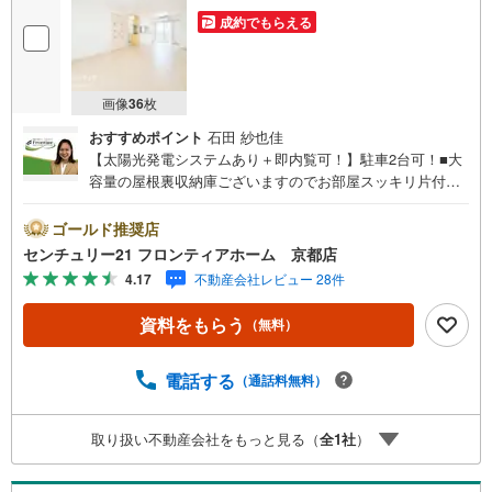
お気軽にお問合せください！
成約でもらえる
画像
36
枚
おすすめポイント
石田 紗也佳
【太陽光発電システムあり＋即内覧可！】駐車2台可！■大
容量の屋根裏収納庫ございますのでお部屋スッキリ片付き
ます■LDK18.66帖で広々!!■カウンターキッチンのため、お
子様の様子を見ながらお料理ができますね 特徴・全室収納
ゴールド推奨店
ありなので荷物の多い方に嬉しいですね！・全居室6帖以上
センチュリー21 フロンティアホーム 京都店
でゆとりある暮らしをどうぞ！・ローソン音羽記念病院店
4.17
不動産会社レビュー 28件
まで徒歩約4分でちょっとしたお買い物も便利です 立地・
大塚小学校まで徒歩約11分・音羽中学校まで徒歩約15分 弊
資料をもらう
（無料）
社が選ばれる理由 1.お金の扱い方のプロ、ファイナンシャ
ルプランナーが資金計画をサポート！2.買い替えなどにも
対応できる売却専門チームあり！3.たくさんの銀行と繋が
電話する
（通話料無料）
りがあるため、最も低金利になるように審査が可能！4.物
件のお引渡し後に必要になったお家のリフォームも弊社の
取り扱い不動産会社をもっと見る（
全
1
社
）
リフォームプランナーがご提案！5.定期的にご連絡を繋
ぎ、有事の際に迅速にサポートいたします弊社は専門家同
士が連携をとっているため、より多くの知見がございま