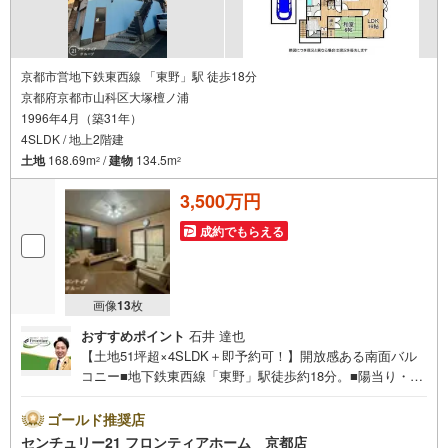
立地
・大津市立志賀小学校まで徒歩約14分
・大津市皇子山中学校まで徒歩約16分
京都市営地下鉄東西線 「東野」駅 徒歩18分
弊社が選ばれる理由
京都府京都市山科区大塚檀ノ浦
1.お金の扱い方のプロ、ファイナンシャルプランナーが資金計画をサポー
1996年4月（築31年）
ト！
2.買い替えなどにも対応できる売却専門チームあり！
4SLDK / 地上2階建
3.たくさんの銀行と繋がりがあるため、最も低金利になるように審査が可
土地
168.69m
/
建物
134.5m
2
2
能！
3,500万円
弊社は専門家同士が連携をとっているため、より多くの知見がございま
す。
お気軽にお問合せください！
成約でもらえる
画像
13
枚
おすすめポイント
石井 達也
【土地51坪超×4SLDK＋即予約可！】開放感ある南面バル
コニー■地下鉄東西線「東野」駅徒歩約18分。■陽当り・通
風良好な鉄骨造の邸宅。 特徴・土地面積約51坪のゆとりあ
る敷地に佇む4SLDKの邸宅・全居室収納に加え、納戸や廊
ゴールド推奨店
下収納もあり、お荷物の多いご家庭も安心・LDK16畳に隣
センチュリー21 フロンティアホーム 京都店