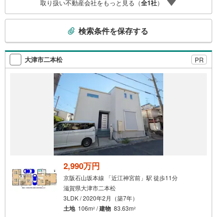
取り扱い不動産会社をもっと見る（
全
1
社
）
も弊社のリフォームプランナーがご提案！5.定期的にご連
絡を繋ぎ、有事の際に迅速にサポートいたします弊社は専
こ
門家同士が連携をとっているため、より多くの知見がござ
検索条件を保存する
います。お気軽にお問合せください！
の
検
索
大津市二本松
PR
条
件
で
通
知
を
受
け
取
る
2,990万円
・
京阪石山坂本線 「近江神宮前」駅 徒歩11分
条
滋賀県大津市二本松
件
3LDK / 2020年2月（築7年）
を
土地
106m
/
建物
83.63m
2
2
マ