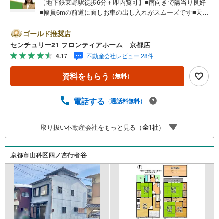
【地下鉄東野駅徒歩6分＋即内覧可】■南向きで陽当り良好
■幅員6mの前道に面しお車の出し入れがスムーズです■天窓
のある16帖LDK、全居室8帖以上の広々空間■全室2面採光
で通風良好な2LDK 特徴・スーパー、コンビニから徒歩10
ゴールド推奨店
分圏内で住みやすい環境です・全居室に収納スペースがあ
センチュリー21 フロンティアホーム 京都店
りお片付けもスッキリ 立地・京都市立大宅小学校まで徒歩
4.17
不動産会社レビュー 28件
約12分・京都市立大宅中学校まで徒歩約23分 弊社が選ばれ
る理由 1.お金の扱い方のプロ、ファイナンシャルプランナ
資料をもらう
（無料）
ーが資金計画をサポート！2.買い替えなどにも対応できる
売却専門チームあり！3.たくさんの銀行と繋がりがあるた
め、最も低金利になるように審査が可能！4.物件のお引渡
電話する
（通話料無料）
し後に必要になったお家のリフォームも弊社のリフォーム
プランナーがご提案！5.定期的にご連絡を繋ぎ、有事の際
取り扱い不動産会社をもっと見る（
全
1
社
）
に迅速にサポートいたします弊社は専門家同士が連携をと
っているため、より多くの知見がございます。お気軽にお
問合せください！
京都市山科区四ノ宮行者谷