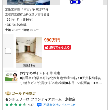
京阪京津線 「四宮」駅 徒歩24分
京都府京都市山科区四ノ宮行者谷
1991年1月（築36年）
4DK / 地上2階建
土地
72.9m
/
建物
97.4m
2
2
980万円
成約でもらえる
画像
33
枚
おすすめポイント
石井 達也
■普通車1台駐車可能/北西角地/和室10帖！■天井収納庫あ
り/都市ガス/公営水道/木造2階建■本日ご内覧可能！■当日
のご相談予約はお電話がスムーズ 特徴・木造2階建て・駐
車場1台空きあり・音羽小学校まで徒歩約32分（約2560
ゴールド推奨店
m）・音羽中学校まで徒歩約39分（約3070m） 弊社につい
センチュリー21 フロンティアホーム 京都店
て・センチュリー21グループ売上販売・契約件数 全国1位
4.17
不動産会社レビュー 28件
の実績（2023年時点・全国991店舗中）・リフォームなど