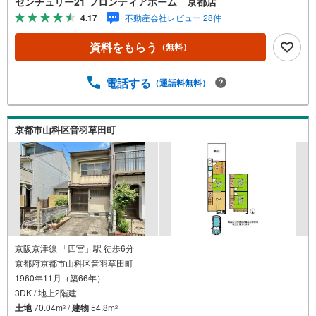
センチュリー21 フロンティアホーム 京都店
の良い間取りです・落ち着いた暮らしが叶う閑静な住宅街
4.17
不動産会社レビュー 28件
に位置します 過去リフォーム内容（2010年実施）・ユニッ
トバス新設、洗面台新設・ウォシュレットトイレ、洗濯パ
資料をもらう
（無料）
ン新設 立地・陵ケ岡小学校まで徒歩約3分・花山中学校ま
で徒歩約14分 弊社が選ばれる理由 1.お金の扱い方のプロ、
ファイナンシャルプランナーが資金計画をサポート！2.買
電話する
（通話料無料）
い替えなどにも対応できる売却専門チームあり！3.たくさ
んの銀行と繋がりがあるため、最も低金利になるように審
査が可能！4.物件のお引渡し後に必要になったお家のリフ
京都市山科区音羽草田町
ォームも弊社のリフォームプランナーがご提案5.定期的に
ご連絡を繋ぎ、有事の際に迅速にサポートいたしますお気
軽にお問合せください！
京阪京津線 「四宮」駅 徒歩6分
京都府京都市山科区音羽草田町
1960年11月（築66年）
3DK / 地上2階建
土地
70.04m
/
建物
54.8m
2
2