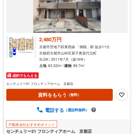
2,480万円
京都市営地下鉄東西線 「御陵」駅 徒歩11分
京都府京都市山科区厨子奥苗代元町
3LDK / 2011年7月（築16年）
土地
63.32m
/
建物
89.7m
2
2
成約でもらえる
センチュリー21 フロンティアホーム 京都店
資料をもらう
（無料）
電話する
（通話料無料）
不動産会社おすすめポイント
センチュリー21 フロンティアホーム 京都店