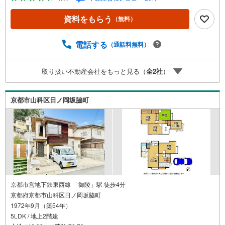
グ 立地・鏡山小学校まで徒歩約15分・花山中学校まで徒歩
約13分 弊社が選ばれる理由 1.お金の扱い方のプロ、ファイ
資料をもらう
（無料）
ナンシャルプランナーが資金計画をサポート！2.買い替え
などにも対応できる売却専門チームあり！3.たくさんの銀
行と繋がりがあるため、最も低金利になるように審査が可
電話する
（通話料無料）
能！4.物件のお引渡し後に必要になったお家のリフォーム
も弊社のリフォームプランナーがご提案！5.定期的にご連
取り扱い不動産会社をもっと見る（
全
2
社
）
絡を繋ぎ、有事の際に迅速にサポートいたします弊社は専
門家同士が連携をとっているため、より多くの知見がござ
います。お気軽にお問合せください！
京都市山科区日ノ岡坂脇町
京都市営地下鉄東西線 「御陵」駅 徒歩4分
京都府京都市山科区日ノ岡坂脇町
1972年9月（築54年）
5LDK / 地上2階建