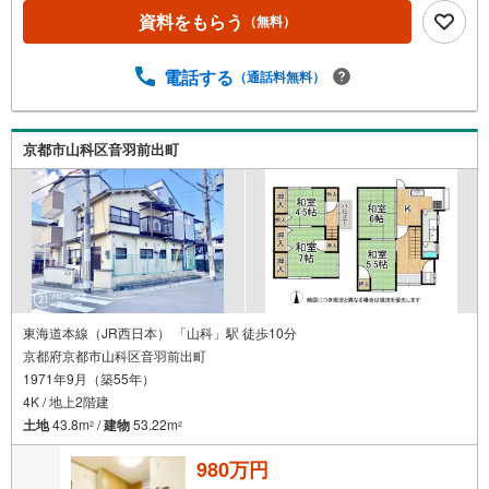
のご相談承ります！（カーポートの設置、間取りの一部変
資料をもらう
（無料）
更などご提案可能 ）・365日営業中！お客様のご都合に合
わせてご案内 →現地/物件見学（約30分～）→ご希望条件
のご相談（約30分～）→資金計画やローンのご相談（約30
電話する
（通話料無料）
分～）→ご売却相談（約30分～）お気軽にお問い合わせく
ださい！
京都市山科区音羽前出町
東海道本線（JR西日本） 「山科」駅 徒歩10分
京都府京都市山科区音羽前出町
1971年9月（築55年）
4K / 地上2階建
土地
43.8m
/
建物
53.22m
2
2
980万円