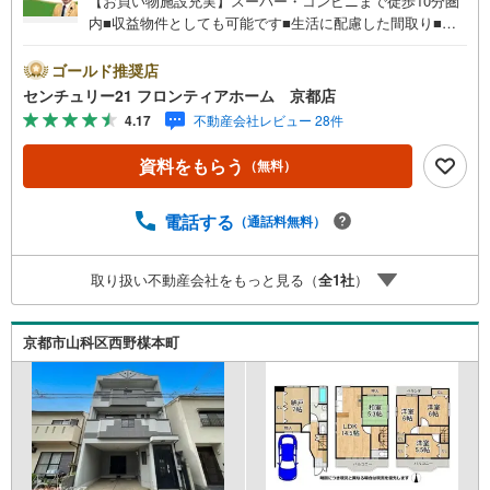
【お買い物施設充実】スーパー・コンビニまで徒歩10分圏
内■収益物件としても可能です■生活に配慮した間取り■各
居室収納付きで荷物もスッキリ片付きますね 特徴・各居室
収納付きで荷物が多い方も安心・マツヤスーパー大塚店ま
ゴールド推奨店
で徒歩8分・ファミリーマート京都山科大宅店まで徒歩3
センチュリー21 フロンティアホーム 京都店
分・小学校まで徒歩7分なのでお子様の通学も安心 立地・
4.17
不動産会社レビュー 28件
大宅小学校まで徒歩約7分・大宅中学校まで徒歩約13分 弊
社が選ばれる理由 1.お金の扱い方のプロ、ファイナンシャ
資料をもらう
（無料）
ルプランナーが資金計画をサポート！2.買い替えなどにも
対応できる売却専門チームあり！3.たくさんの銀行と繋が
りがあるため、最も低金利になるように審査が可能！4.物
電話する
（通話料無料）
件のお引渡し後に必要になったお家のリフォームも弊社の
リフォームプランナーがご提案！5.定期的にご連絡を繋
取り扱い不動産会社をもっと見る（
全
1
社
）
ぎ、有事の際に迅速にサポートいたします弊社は専門家同
士が連携をとっているため、より多くの知見がございま
す。お気軽にお問合せください！
京都市山科区西野楳本町