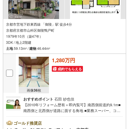
京都市営地下鉄東西線 「御陵」駅 徒歩4分
京都府京都市山科区御陵鴨戸町
1979年10月（築47年）
3DK / 地上2階建
土地
59.13m
/
建物
46.44m
2
2
1,280万円
成約でもらえる
画像
36
枚
おすすめポイント
石田 紗也佳
【2010年リフォーム歴有＋即内覧可】南西側前道約9.1m■
南西側と北西側が道路に面する角地 ■業務スーパー、コン
ビニ徒歩4分以内で便利■東西線・京津線「御陵」駅まで徒
歩約6分圏内でアクセス良好 特徴・陵ケ岡小学校まで徒歩
ゴールド推奨店
約3分で通学便利な立地・和室2室と洋室1室が揃う使い勝手