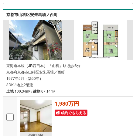
くの知見がございます。お気軽にお問合せください！
京都市山科区安朱馬場ノ西町
東海道本線（JR西日本） 「山科」駅 徒歩6分
京都府京都市山科区安朱馬場ノ西町
1977年5月（築50年）
3DK / 地上2階建
土地
100.34m
/
建物
67.14m
2
2
1,980万円
成約でもらえる
画像
36
枚