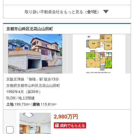
ムあり！3.たくさんの銀行と繋がりがあるため、最も低金
利になるように審査が可能！4.物件のお引渡し後に必要に
取り扱い不動産会社をもっと見る（
全
1
社
）
なったお家のリフォームも弊社のリフォームプランナーが
ご提案！5.定期的にご連絡を繋ぎ、有事の際に迅速にサポ
ートいたします弊社は専門家同士が連携をとっているた
京都市山科区北花山山田町
め、より多くの知見がございます。
京阪京津線 「御陵」駅 徒歩13分
京都府京都市山科区北花山山田町
1992年4月（築35年）
5LDK / 地上2階建
土地
199.73m
/
建物
115.81m
2
2
2,980万円
成約でもらえる