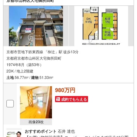
京都市山科区大宅御所田町
せください！
京都市営地下鉄東西線 「椥辻」駅 徒歩13分
京都府京都市山科区大宅御所田町
1974年8月（築53年）
2DK / 地上2階建
土地
56.77m
/
建物
51.33m
2
2
980万円
成約でもらえる
画像
23
枚
おすすめポイント
石井 達也