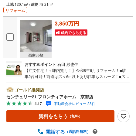
土地
120.1m
/
建物
78.21m
2
2
リフォーム
3,850万円
成約でもらえる
画像
36
枚
おすすめポイント
石田 紗也佳
【注文住宅！＋即内覧可！】令和8年6月リフォーム！■駐
車2台可能！前道は広々6m以上あり駐車もスムーズ！■広々
としたテラス有！用途多彩にお使いいただけます！■各居室
収納スペース付き！ 特徴・客間やお子様のプレイルームな
ゴールド推奨店
ど用途多彩な和室！・スーパーまで徒歩10分圏内で生活至
センチュリー21 フロンティアホーム 京都店
便！・2面採光につき陽当たり通風良好！ リフォーム内
4.17
不動産会社レビュー 28件
容・キッチンガスコンロ、照明器具新調・全室クロス貼
替、1階フロアタイル新調 立地・陵ヶ岡小学校まで徒歩約1
資料をもらう
（無料）
0分・花山中学校まで徒歩約8分 弊社が選ばれる理由 1.お金
の扱い方のプロ、ファイナンシャルプランナーが資金計画
をサポート！2.買い替えなどにも対応できる売却専門チー
電話する
（通話料無料）