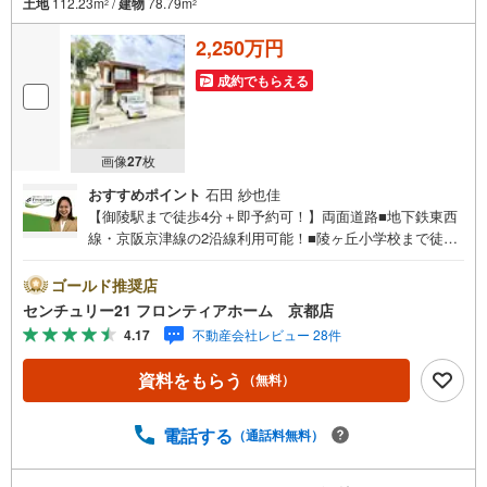
土地
112.23m
/
建物
78.79m
2
2
2,250万円
成約でもらえる
画像
27
枚
おすすめポイント
石田 紗也佳
【御陵駅まで徒歩4分＋即予約可！】両面道路■地下鉄東西
線・京阪京津線の2沿線利用可能！■陵ヶ丘小学校まで徒歩
10分でお子様の通学に安心の距離■部屋数多く様々な使い
方ができる5LDK 特徴・業務スーパー御陵店まで徒歩9分で
ゴールド推奨店
毎日のお買い物もらくらく！・浴室、洗面室には窓がある
センチュリー21 フロンティアホーム 京都店
のでこまめに換気ができ気持ちよくお使いいただけます・
4.17
不動産会社レビュー 28件
玄関ホールは吹抜けになっており明るく開放感があります
立地・陵ヶ丘小学校まで徒歩約10分・花山中学校まで徒歩
資料をもらう
（無料）
約17分 弊社が選ばれる理由 1.お金の扱い方のプロ、ファイ
ナンシャルプランナーが資金計画をサポート！2.買い替え
などにも対応できる売却専門チームあり！3.たくさんの銀
電話する
（通話料無料）
行と繋がりがあるため、最も低金利になるように審査が可
能！4.物件のお引渡し後に必要になったお家のリフォーム