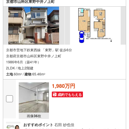
京都市山科区東野中井ノ上町
います。
京都市営地下鉄東西線 「東野」駅 徒歩6分
京都府京都市山科区東野中井ノ上町
1986年6月（築41年）
2LDK / 地上2階建
土地
60m
/
建物
65.46m
2
2
1,980万円
成約でもらえる
画像
36
枚
おすすめポイント
石田 紗也佳