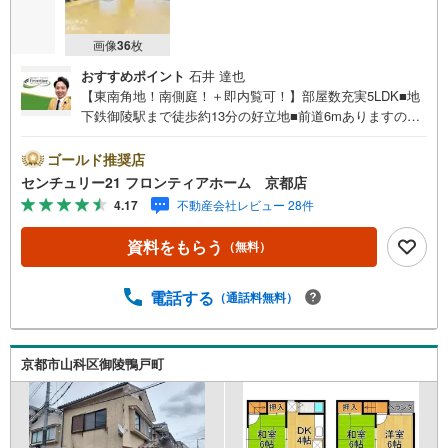
画像
36
枚
おすすめポイント
石井 達也
【東南角地！南側庭！＋即内覧可！】部屋数充実5LDK■地
下鉄御陵駅まで徒歩約13分の好立地■前道6mありますので
車の出し入れスムーズですね■スーパー、コンビニが徒歩1
0分圏内にありお買い物至便な立地！ 特徴・全居室6帖以上
ゴールド推奨店
で広々！・吹き抜けの玄関は、開放感があり心地よい空間
センチュリー21 フロンティアホーム 京都店
です・掘り炬燵で家族団らんの時間をお過ごし下さい！・2
4.17
不動産会社レビュー 28件
沿線利用可能で通勤や通学にも便利ですね 立地・京都市立
陵ケ岡小学校まで徒歩約13分・京都市立花山中学校まで徒
資料をもらう
（無料）
歩約11分 弊社が選ばれる理由 1.お金の扱い方のプロ、ファ
イナンシャルプランナーが資金計画をサポート！2.買い替
えなどにも対応できる売却専門チームあり！3.たくさんの
電話する
（通話料無料）
銀行と繋がりがあるため、最も低金利になるように審査が
可能！4.物件のお引渡し後に必要になったお家のリフォー
ムも弊社のリフォームプランナーがご提案！5.定期的にご
京都市山科区御陵鴨戸町
連絡を繋ぎ、有事の際に迅速にサポートいたします弊社は
専門家同士が連携をとっているため、より多くの知見がご
ざいます。お気軽にお問合せください！