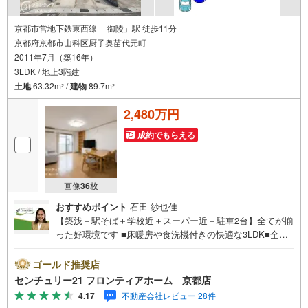
京都市営地下鉄東西線 「御陵」駅 徒歩11分
京都府京都市山科区厨子奥苗代元町
2011年7月（築16年）
3LDK / 地上3階建
土地
63.32m
/
建物
89.7m
2
2
2,480万円
成約でもらえる
画像
36
枚
おすすめポイント
石田 紗也佳
【築浅＋駅そば＋学校近＋スーパー近＋駐車2台】全てが揃
った好環境です ■床暖房や食洗機付きの快適な3LDK■全居
室が6帖以上のゆとりある住空間■バルコニー南と北に1つ
ずつあります 特徴・雨の日も安心な浴室乾燥機や追焚機能
ゴールド推奨店
付きバスを搭載・TVモニター付きインターホンで防犯面も
センチュリー21 フロンティアホーム 京都店
安心・床下収納やシューズボックスなど収納豊富・平坦な
4.17
不動産会社レビュー 28件
地勢で毎日の暮らしをサポート 立地・京都市立鏡山小学校