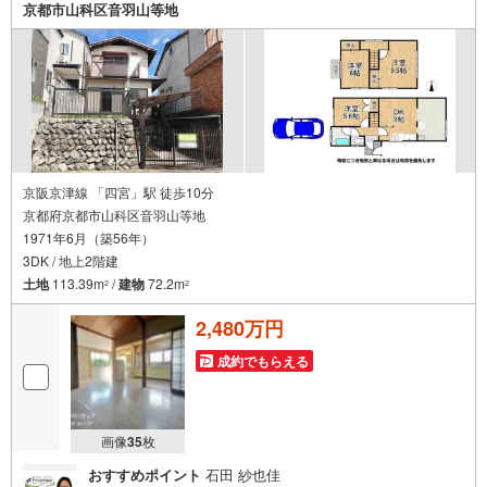
京都市山科区音羽山等地
す。お気軽にお問合せください！
京阪京津線 「四宮」駅 徒歩10分
京都府京都市山科区音羽山等地
1971年6月（築56年）
3DK / 地上2階建
土地
113.39m
/
建物
72.2m
2
2
2,480万円
成約でもらえる
画像
35
枚
おすすめポイント
石田 紗也佳