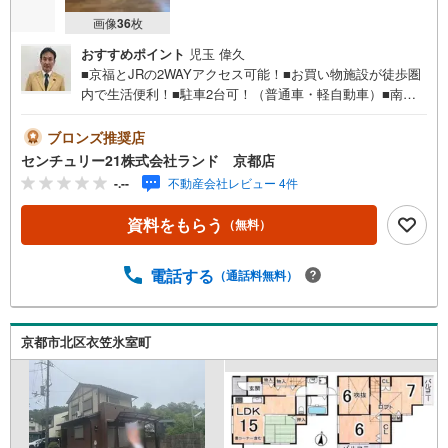
画像
36
枚
おすすめポイント
児玉 偉久
■京福とJRの2WAYアクセス可能！■お買い物施設が徒歩圏
内で生活便利！■駐車2台可！（普通車・軽自動車）■南向
きで陽当たり良好！物件に関するお問い合わせは（株）ラ
ンド 京都店までお気軽にお問い合わせくださいませ！＜
ブロンズ推奨店
センチュリー21ランドについて＞●センチュリー21ランド
センチュリー21株式会社ランド 京都店
京都店は・・・ お客様のご希望をお客様の目線でご満足
-.--
不動産会社レビュー 4件
いただけるお住いを全力でお探し致します！●購入・売却・
ローンのご相談など、些細なことでもお気軽にご相談下さ
資料をもらう
（無料）
いませ！●リフォームのご相談も承っております。○京阪鴨
東線 「出町柳」駅 徒歩約6分○京都市営地下鉄烏丸線 「今
出川」駅 徒歩約10分○営業時間:10:00～20:00（火曜日・水
電話する
（通話料無料）
曜日定休日※祝日は営業）事前にご連絡いただけますと、ス
ムーズにご案内が可能です。ご連絡お待ちしております！
京都市北区衣笠氷室町