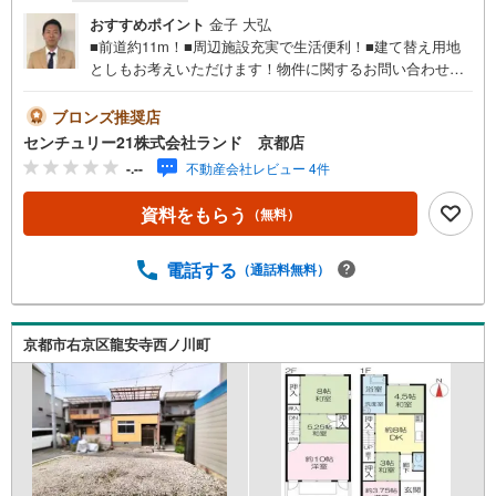
おすすめポイント
金子 大弘
■前道約11m！■周辺施設充実で生活便利！■建て替え用地
としもお考えいただけます！物件に関するお問い合わせは
（株）ランド 京都店までお気軽にお問い合わせください
ませ！＜センチュリー21ランドについて＞●センチュリー2
ブロンズ推奨店
1ランド京都店は・・・ お客様のご希望をお客様の目線で
センチュリー21株式会社ランド 京都店
ご満足いただけるお住いを全力でお探し致します！●購入・
-.--
不動産会社レビュー 4件
売却・ローンのご相談など、些細なことでもお気軽にご相
談下さいませ！●リフォームのご相談も承っております。○
資料をもらう
（無料）
京阪鴨東線 「出町柳」駅 徒歩約6分○京都市営地下鉄烏丸
線 「今出川」駅 徒歩約10分○営業時間:10:00～20:00（火曜
日・水曜日定休日※祝日は営業）事前にご連絡いただけます
電話する
（通話料無料）
と、スムーズにご案内が可能です。ご連絡お待ちしており
ます！
京都市右京区龍安寺西ノ川町