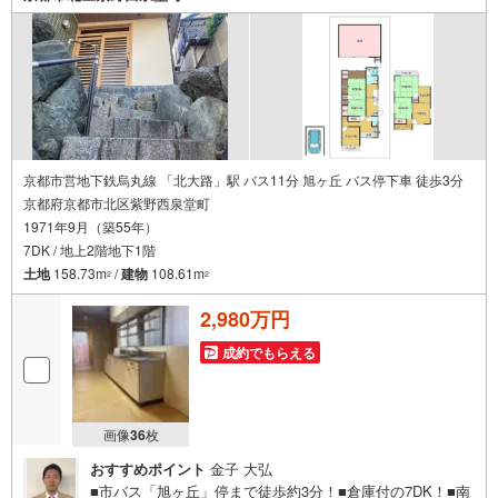
京都市営地下鉄烏丸線 「北大路」駅 バス11分 旭ヶ丘 バス停下車 徒歩3分
京都府京都市北区紫野西泉堂町
1971年9月（築55年）
7DK / 地上2階地下1階
土地
158.73m
/
建物
108.61m
2
2
2,980万円
成約でもらえる
画像
36
枚
おすすめポイント
金子 大弘
■市バス「旭ヶ丘」停まで徒歩約3分！■倉庫付の7DK！■南