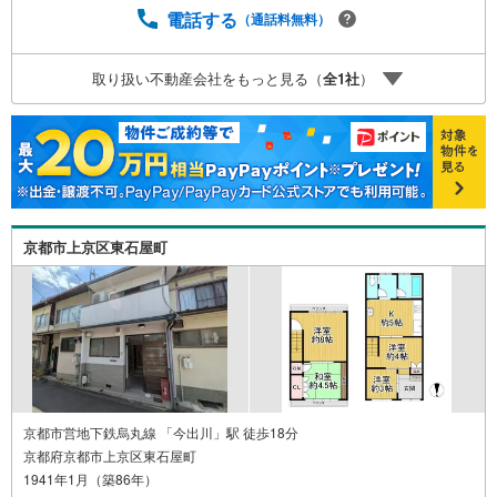
地下鉄烏丸線 「今出川」駅 徒歩約10分○営業時間:10:00～2
電話する
（通話料無料）
0:00（火曜日・水曜日定休日※祝日は営業）事前にご連絡い
ただけますと、スムーズにご案内が可能です。ご連絡お待
取り扱い不動産会社をもっと見る（
全
1
社
）
ちしております！
京都市上京区東石屋町
京都市営地下鉄烏丸線 「今出川」駅 徒歩18分
京都府京都市上京区東石屋町
1941年1月（築86年）