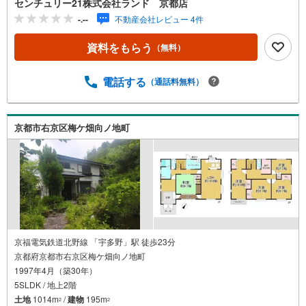
センチュリー21株式会社ランド 京都店
ランドについて＞●センチュリー21ランド京都店
-.--
不動産会社レビュー 4件
は・・・ お客様のご希望をお客様の目線でご満足いただ
けるお住いを全力でお探し致します！●購入・売却・ローン
資料をもらう
（無料）
のご相談など、些細なことでもお気軽にご相談下さいま
せ！●リフォームのご相談も承っております。○京阪鴨東線
「出町柳」駅 徒歩約6分○京都市営地下鉄烏丸線 「今出
電話する
（通話料無料）
川」駅 徒歩約10分○営業時間:10:00～20:00（火曜日・水曜
日定休日※祝日は営業）事前にご連絡いただけますと、スム
ーズにご案内が可能です。ご連絡お待ちしております！
京都市右京区梅ケ畑向ノ地町
京福電気鉄道北野線 「宇多野」駅 徒歩23分
京都府京都市右京区梅ケ畑向ノ地町
1997年4月（築30年）
5SLDK / 地上2階
土地
1014m
/
建物
195m
2
2