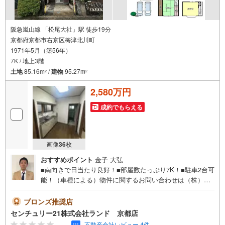
阪急嵐山線 「松尾大社」駅 徒歩19分
京都府京都市右京区梅津北川町
1971年5月（築56年）
7K / 地上3階
土地
85.16m
/
建物
95.27m
2
2
2,580万円
成約でもらえる
画像
36
枚
おすすめポイント
金子 大弘
■南向きで日当たり良好！■部屋数たっぷり7K！■駐車2台可
能！（車種による）物件に関するお問い合わせは（株）ラ
ンド 京都店までお気軽にお問い合わせくださいませ！＜
センチュリー21ランドについて＞●センチュリー21ランド
ブロンズ推奨店
京都店は・・・ お客様のご希望をお客様の目線でご満足
センチュリー21株式会社ランド 京都店
いただけるお住いを全力でお探し致します！●購入・売却・
-.--
不動産会社レビュー 4件