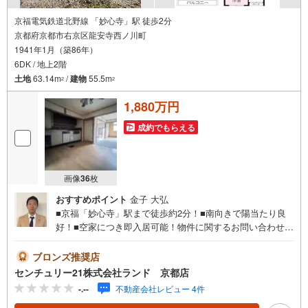
京福電気鉄道北野線 「妙心寺」駅 徒歩2分
京都府京都市右京区龍安寺西ノ川町
1941年1月（築86年）
6DK / 地上2階
土地
63.14m
/
建物
55.5m
2
2
1,880万円
成約でもらえる
画像
36
枚
おすすめポイント
金子 大弘
■京福「妙心寺」駅まで徒歩約2分！■南向きで陽当たり良
好！■空家につき即入居可能！物件に関するお問い合わせは
（株）ランド 京都店までお気軽にお問い合わせください
ませ！＜センチュリー21ランドについて＞●センチュリー2
ブロンズ推奨店
1ランド京都店は・・・ お客様のご希望をお客様の目線で
センチュリー21株式会社ランド 京都店
ご満足いただけるお住いを全力でお探し致します！●購入・
-.--
不動産会社レビュー 4件
売却・ローンのご相談など、些細なことでもお気軽にご相