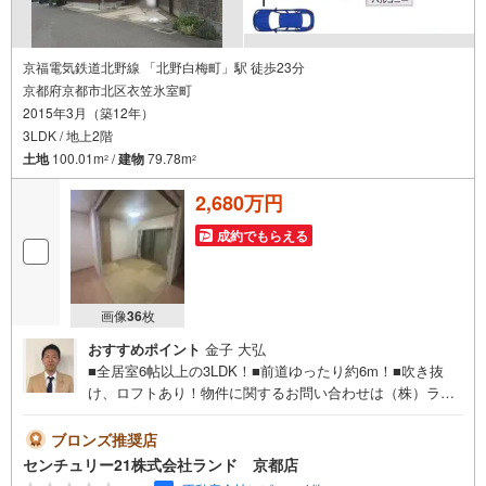
京福電気鉄道北野線 「北野白梅町」駅 徒歩23分
京都府京都市北区衣笠氷室町
2015年3月（築12年）
3LDK / 地上2階
土地
100.01m
/
建物
79.78m
2
2
2,680万円
成約でもらえる
画像
36
枚
おすすめポイント
金子 大弘
■全居室6帖以上の3LDK！■前道ゆったり約6m！■吹き抜
け、ロフトあり！物件に関するお問い合わせは（株）ラン
ド 京都店までお気軽にお問い合わせくださいませ！＜セ
ンチュリー21ランドについて＞●センチュリー21ランド京
ブロンズ推奨店
都店は・・・ お客様のご希望をお客様の目線でご満足い
センチュリー21株式会社ランド 京都店
ただけるお住いを全力でお探し致します！●購入・売却・ロ