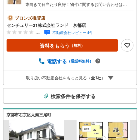
東向きで日当たり良好！物件に関するお問い合わせは
（株）ランド 京都店までお気軽にお問い合わせください
ませ！＜センチュリー21ランドについて＞●センチュリー2
ブロンズ推奨店
1ランド京都店は・・・ お客様のご希望をお客様の目線で
センチュリー21株式会社ランド 京都店
ご満足いただけるお住いを全力でお探し致します！●購入・
-.--
不動産会社レビュー 4件
売却・ローンのご相談など、些細なことでもお気軽にご相
談下さいませ！●リフォームのご相談も承っております。○
資料をもらう
（無料）
京阪鴨東線 「出町柳」駅 徒歩約6分○京都市営地下鉄烏丸
線 「今出川」駅 徒歩約10分○営業時間:10:00～20:00（火曜
日・水曜日定休日※祝日は営業）事前にご連絡いただけます
電話する
（通話料無料）
と、スムーズにご案内が可能です。ご連絡お待ちしており
ます！
取り扱い不動産会社をもっと見る（
全
1
社
）
こ
検索条件を保存する
の
検
索
京都市右京区太秦三尾町
条
件
で
通