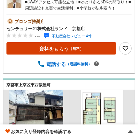
■3WAYアクセス可能な立地！■ゆとりある5DKの間取り！■
周辺施設も充実で生活便利！■小学校が徒歩圏内！
ブロンズ推奨店
センチュリー21株式会社ランド 京都店
-.--
不動産会社レビュー 4件
資料をもらう
（無料）
電話する
（通話料無料）
京都市上京区東西俵屋町
お気に入り登録内容を確認する
京福電気鉄道北野線 「北野白梅町」駅 徒歩19分