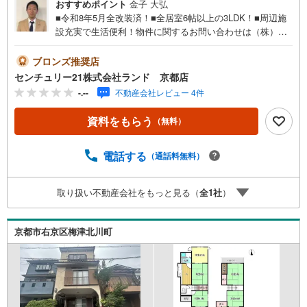
おすすめポイント
金子 大弘
■令和8年5月全改装済！■全居室6帖以上の3LDK！■周辺施
設充実で生活便利！物件に関するお問い合わせは（株）ラ
ンド 京都店までお気軽にお問い合わせくださいませ！＜
センチュリー21ランドについて＞●センチュリー21ランド
ブロンズ推奨店
京都店は・・・ お客様のご希望をお客様の目線でご満足
センチュリー21株式会社ランド 京都店
いただけるお住いを全力でお探し致します！●購入・売却・
-.--
不動産会社レビュー 4件
ローンのご相談など、些細なことでもお気軽にご相談下さ
いませ！●リフォームのご相談も承っております。○京阪鴨
資料をもらう
（無料）
東線 「出町柳」駅 徒歩約6分○京都市営地下鉄烏丸線 「今
出川」駅 徒歩約10分○営業時間:10:00～20:00（火曜日・水
曜日定休日※祝日は営業）事前にご連絡いただけますと、ス
電話する
（通話料無料）
ムーズにご案内が可能です。ご連絡お待ちしております！
取り扱い不動産会社をもっと見る（
全
1
社
）
京都市右京区梅津北川町