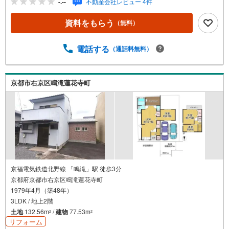
-.--
不動産会社レビュー 4件
ーンのご相談など、些細なことでもお気軽にご相談下さい
ませ！●リフォームのご相談も承っております。○京阪鴨東
資料をもらう
（無料）
線 「出町柳」駅 徒歩約6分○京都市営地下鉄烏丸線 「今出
川」駅 徒歩約10分○営業時間:10:00～20:00（火曜日・水曜
日定休日※祝日は営業）事前にご連絡いただけますと、スム
電話する
（通話料無料）
ーズにご案内が可能です。ご連絡お待ちしております！
京都市右京区鳴滝蓮花寺町
京福電気鉄道北野線 「鳴滝」駅 徒歩3分
京都府京都市右京区鳴滝蓮花寺町
1979年4月（築48年）
3LDK / 地上2階
土地
132.56m
/
建物
77.53m
2
2
リフォーム