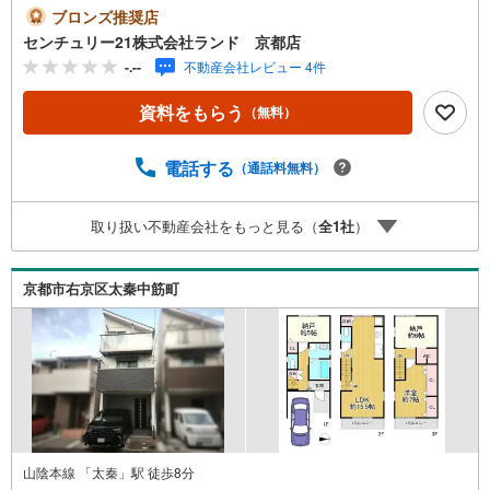
室入替・キッチン入替・洗面台入替・LD床フローリング貼
ブロンズ推奨店
替・クロス貼替（令和6年3月）・間取り変更・床、壁、天
センチュリー21株式会社ランド 京都店
井やり替え・屋根貼替・建具新調・電気配線、給排水設
-.--
不動産会社レビュー 4件
備・外壁・外構、駐車スペース物件に関するお問い合わせ
は（株）ランド 京都店までお気軽にお問い合わせくださ
資料をもらう
（無料）
いませ！＜センチュリー21ランドについて＞●センチュリ
ー21ランド京都店は・・・ お客様のご希望をお客様の目
線でご満足いただけるお住いを全力でお探し致します！●購
電話する
（通話料無料）
入・売却・ローンのご相談など、些細なことでもお気軽に
ご相談下さいませ！●リフォームのご相談も承っておりま
取り扱い不動産会社をもっと見る（
全
1
社
）
す。○京阪鴨東線 「出町柳」駅 徒歩約6分○営業時間:10:00
～20:00（火曜日・水曜日定休日※祝日は営業）事前にご連
絡いただけますと、スムーズにご案内が可能です。ご連絡
京都市右京区太秦中筋町
お待ちしております！
山陰本線 「太秦」駅 徒歩8分