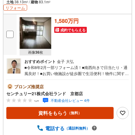
土地
38.13m
/
建物
83.1m
2
2
リフォーム
1,580万円
成約でもらえる
画像
36
枚
おすすめポイント
金子 大弘
■令和8年2月一部リフォーム済！■南西向きで日当たり・通
風良好！■お買い物施設が徒歩圏で生活便利！物件に関する
お問い合わせは（株）ランド 京都店までお気軽にお問い
合わせくださいませ！＜センチュリー21ランドについて＞
ブロンズ推奨店
●センチュリー21ランド京都店は・・・ お客様のご希望
センチュリー21株式会社ランド 京都店
をお客様の目線でご満足いただけるお住いを全力でお探し
-.--
不動産会社レビュー 4件
致します！●購入・売却・ローンのご相談など、些細なこと
でもお気軽にご相談下さいませ！●リフォームのご相談も承
資料をもらう
（無料）
っております。○京阪鴨東線 「出町柳」駅 徒歩約6分○京都
市営地下鉄烏丸線 「今出川」駅 徒歩約10分○営業時間:10:0
0～20:00（火曜日・水曜日定休日※祝日は営業）事前にご連
電話する
（通話料無料）
絡いただけますと、スムーズにご案内が可能です。ご連絡