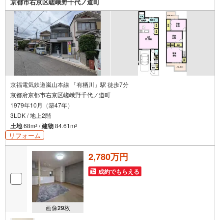
京都市右京区嵯峨野千代ノ道町
営業）事前にご連絡いただけますと、スムーズにご案内が
可能です。ご連絡お待ちしております！
京福電気鉄道嵐山本線 「有栖川」駅 徒歩7分
京都府京都市右京区嵯峨野千代ノ道町
1979年10月（築47年）
3LDK / 地上2階
土地
68m
/
建物
84.61m
2
2
リフォーム
2,780万円
成約でもらえる
画像
29
枚