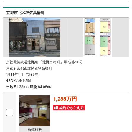
能です。ご連絡お待ちしております！
京都市北区衣笠高橋町
京福電気鉄道北野線 「北野白梅町」駅 徒歩12分
京都府京都市北区衣笠高橋町
1941年1月（築86年）
4SDK / 地上2階
土地
51.33m
/
建物
84.08m
2
2
1,288万円
成約でもらえる
画像
36
枚