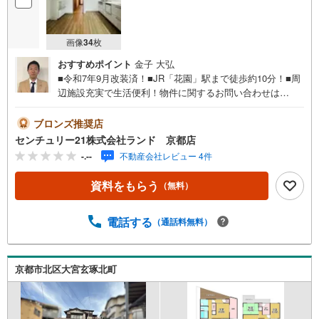
画像
34
枚
おすすめポイント
金子 大弘
■令和7年9月改装済！■JR「花園」駅まで徒歩約10分！■周
辺施設充実で生活便利！物件に関するお問い合わせは
（株）ランド 京都店までお気軽にお問い合わせください
ませ！＜センチュリー21ランドについて＞●センチュリー2
ブロンズ推奨店
1ランド京都店は・・・ お客様のご希望をお客様の目線で
センチュリー21株式会社ランド 京都店
ご満足いただけるお住いを全力でお探し致します！●購入・
-.--
不動産会社レビュー 4件
売却・ローンのご相談など、些細なことでもお気軽にご相
談下さいませ！●リフォームのご相談も承っております。○
資料をもらう
（無料）
京阪鴨東線 「出町柳」駅 徒歩約6分○京都市営地下鉄烏丸
線 「今出川」駅 徒歩約10分○営業時間:10:00～20:00（火曜
日・水曜日定休日※祝日は営業）事前にご連絡いただけます
電話する
（通話料無料）
と、スムーズにご案内が可能です。ご連絡お待ちしており
ます！
京都市北区大宮玄琢北町