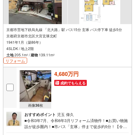
京都市営地下鉄烏丸線 「北大路」駅 バス15分 玄琢 バス停下車 徒歩5分
京都府京都市北区大宮玄琢北町
1941年1月（築86年）
4SLDK / 地上2階
土地
205.1m
/
建物
139.11m
2
2
リフォーム
4,680万円
成約でもらえる
画像
36
枚
おすすめポイント
児玉 偉久
■令和3年7月、令和6年3月リフォーム済物件！■お買い物施
設が徒歩圏内！■市バス「玄琢」停まで徒歩約5分！【令和
3年7月、令和6年3月リフォーム内容】（令和3年7月）・浴