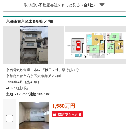
ます！
取り扱い不動産会社をもっと見る（
全
1
社
）
京都市右京区太秦御所ノ内町
京福電気鉄道嵐山本線 「帷子ノ辻」駅 徒歩7分
京都府京都市右京区太秦御所ノ内町
1990年4月（築37年）
4DK / 地上3階
土地
59.26m
/
建物
105.1m
2
2
1,580万円
成約でもらえる