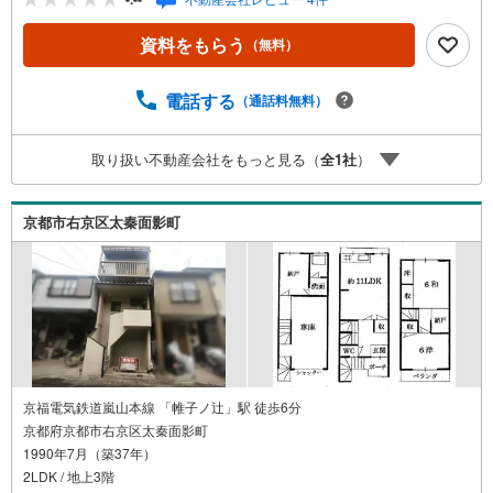
ローンのご相談など、些細なことでもお気軽にご相談下さ
いませ！●リフォームのご相談も承っております。○京阪鴨
資料をもらう
（無料）
東線 「出町柳」駅 徒歩約6分○京都市営地下鉄烏丸線 「今
出川」駅 徒歩約10分○営業時間:10:00～20:00（火曜日・水
曜日定休日※祝日は営業）事前にご連絡いただけますと、ス
電話する
（通話料無料）
ムーズにご案内が可能です。ご連絡お待ちしております！
取り扱い不動産会社をもっと見る（
全
1
社
）
京都市右京区太秦面影町
京福電気鉄道嵐山本線 「帷子ノ辻」駅 徒歩6分
京都府京都市右京区太秦面影町
1990年7月（築37年）
2LDK / 地上3階