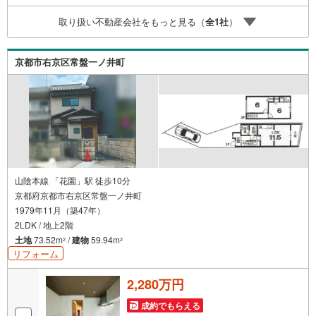
お待ちしております！
取り扱い不動産会社をもっと見る（
全
1
社
）
京都市右京区常盤一ノ井町
山陰本線 「花園」駅 徒歩10分
京都府京都市右京区常盤一ノ井町
1979年11月（築47年）
2LDK / 地上2階
土地
73.52m
/
建物
59.94m
2
2
リフォーム
2,280万円
成約でもらえる