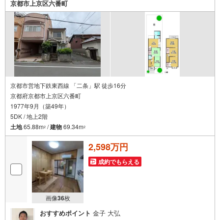
京都市上京区六番町
京都市営地下鉄東西線 「二条」駅 徒歩16分
京都府京都市上京区六番町
1977年9月（築49年）
5DK / 地上2階
土地
65.88m
/
建物
69.34m
2
2
2,598万円
成約でもらえる
画像
36
枚
おすすめポイント
金子 大弘