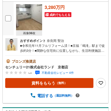
3,280万円
成約でもらえる
画像
36
枚
おすすめポイント
奈良岡 聖治
■令和元年11月フルリフォーム済！■京福「鳴滝」駅まで徒
歩約3分！■閑静な住宅街に位置しながら、生活利便施設も
充実した立地！■駐車2台可能！（車種による）■令和元年1
1月フルリフォーム内容・キッチン、洗面化粧台、トイレ、
ブロンズ推奨店
給湯器、防水パン新調・全室クロス張替・フローリング張
センチュリー21株式会社ランド 京都店
替・ウッドデッキ造作・外壁塗装・建具新調・ハウスクリ
-.--
不動産会社レビュー 4件
ーニング他■2023年10月:1階洋室増築＜センチュリー21ラ
ンドについて＞●センチュリー21ランド京都店は・・・
資料をもらう
（無料）
お客様のご希望をお客様の目線でご満足いただけるお住い
を全力でお探し致します！●購入・売却・ローンのご相談な
ど、些細なことでもお気軽にご相談下さいませ！●リフォー
電話する
（通話料無料）
ムのご相談も承っております。○京阪鴨東線 「出町柳」駅
徒歩約6分○京都市営地下鉄烏丸線 「今出川」駅 徒歩約10
分○営業時間:10:00～20:00（火曜日・水曜日定休日※祝日は