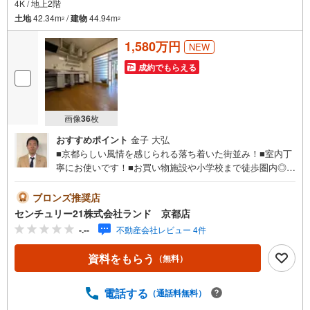
4K / 地上2階
土地
42.34m
/
建物
44.94m
2
2
1,580万円
NEW
成約でもらえる
画像
36
枚
おすすめポイント
金子 大弘
■京都らしい風情を感じられる落ち着いた街並み！■室内丁
寧にお使いです！■お買い物施設や小学校まで徒歩圏内◎物
件に関するお問い合わせは（株）ランド 京都店までお気
軽にお問い合わせくださいませ！＜センチュリー21ランド
ブロンズ推奨店
について＞●センチュリー21ランド京都店は・・・ お客
センチュリー21株式会社ランド 京都店
様のご希望をお客様の目線でご満足いただけるお住いを全
-.--
不動産会社レビュー 4件
力でお探し致します！●購入・売却・ローンのご相談など、
些細なことでもお気軽にご相談下さいませ！●リフォームの
資料をもらう
（無料）
ご相談も承っております。○京阪鴨東線 「出町柳」駅 徒歩
約6分○京都市営地下鉄烏丸線 「今出川」駅 徒歩約10分○営
業時間:10:00～20:00（火曜日・水曜日定休日※祝日は営
電話する
（通話料無料）
業）事前にご連絡いただけますと、スムーズにご案内が可