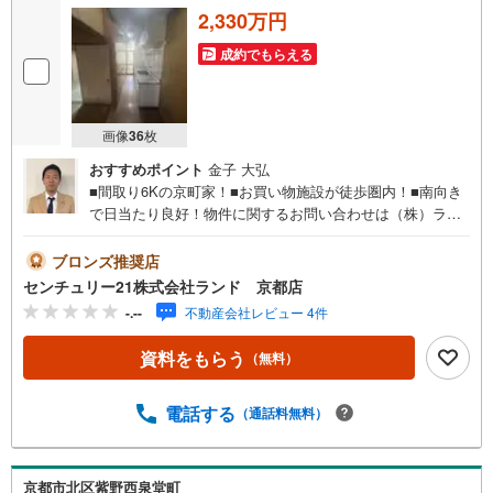
2,330万円
成約でもらえる
画像
36
枚
おすすめポイント
金子 大弘
■間取り6Kの京町家！■お買い物施設が徒歩圏内！■南向き
で日当たり良好！物件に関するお問い合わせは（株）ラン
ド 京都店までお気軽にお問い合わせくださいませ！＜セ
ンチュリー21ランドについて＞●センチュリー21ランド京
ブロンズ推奨店
都店は・・・ お客様のご希望をお客様の目線でご満足い
センチュリー21株式会社ランド 京都店
ただけるお住いを全力でお探し致します！●購入・売却・ロ
-.--
不動産会社レビュー 4件
ーンのご相談など、些細なことでもお気軽にご相談下さい
ませ！●リフォームのご相談も承っております。○京阪鴨東
資料をもらう
（無料）
線 「出町柳」駅 徒歩約6分○京都市営地下鉄烏丸線 「今出
川」駅 徒歩約10分○営業時間:10:00～20:00（火曜日・水曜
日定休日※祝日は営業）事前にご連絡いただけますと、スム
電話する
（通話料無料）
ーズにご案内が可能です。ご連絡お待ちしております！
京都市北区紫野西泉堂町