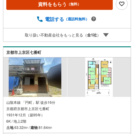
談下さいませ！●リフォームのご相談も承っております。○
資料をもらう
（無料）
京阪鴨東線 「出町柳」駅 徒歩約6分○京都市営地下鉄烏丸
線 「今出川」駅 徒歩約10分○営業時間:10:00～20:00（火曜
日・水曜日定休日※祝日は営業）事前にご連絡いただけます
電話する
（通話料無料）
と、スムーズにご案内が可能です。ご連絡お待ちしており
ます！
取り扱い不動産会社をもっと見る（
全
1
社
）
京都市上京区七番町
山陰本線 「円町」駅 徒歩16分
京都府京都市上京区七番町
1931年12月（築95年）
6K / 地上2階
土地
63.32m
/
建物
81.64m
2
2