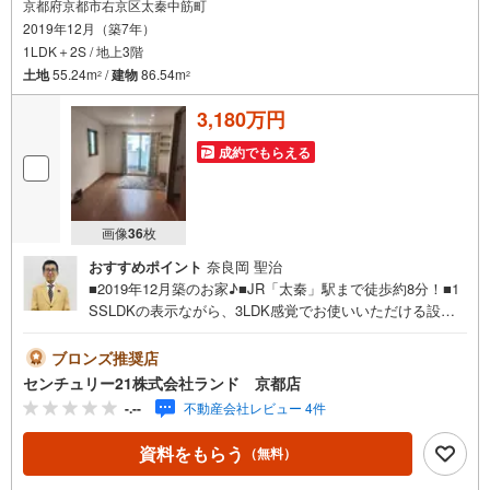
京都府京都市右京区太秦中筋町
2019年12月（築7年）
1LDK＋2S / 地上3階
土地
55.24m
/
建物
86.54m
2
2
3,180万円
成約でもらえる
画像
36
枚
おすすめポイント
奈良岡 聖治
■2019年12月築のお家♪■JR「太秦」駅まで徒歩約8分！■1
SSLDKの表示ながら、3LDK感覚でお使いいただける設
計！■教育施設やお買い物施設が徒歩圏◎物件に関するお問
い合わせは（株）ランド 京都店までお気軽にお問い合わ
ブロンズ推奨店
せくださいませ！＜センチュリー21ランドについて＞●セ
センチュリー21株式会社ランド 京都店
ンチュリー21ランド京都店は・・・ お客様のご希望をお
-.--
不動産会社レビュー 4件
客様の目線でご満足いただけるお住いを全力でお探し致し
ます！●購入・売却・ローンのご相談など、些細なことでも
資料をもらう
（無料）
お気軽にご相談下さいませ！●リフォームのご相談も承って
おります。○京阪鴨東線 「出町柳」駅 徒歩約6分○京都市営