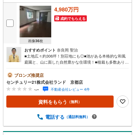
4,980万円
成約でもらえる
画像
36
枚
おすすめポイント
奈良岡 聖治
■土地広々約306坪！別荘地にも◎■池がある本格的な和風
庭園と、山に面した自然豊かな住環境！■植栽も多数あり、
家庭菜園も可能♪■市バス「やまごえ温水プール前」停まで
徒歩約1分！物件に関するお問い合わせは（株）ランド 京
ブロンズ推奨店
都店までお気軽にお問い合わせくださいませ！＜センチュ
センチュリー21株式会社ランド 京都店
リー21ランドについて＞●センチュリー21ランド京都店
-.--
不動産会社レビュー 4件
は・・・ お客様のご希望をお客様の目線でご満足いただ
けるお住いを全力でお探し致します！●購入・売却・ローン
資料をもらう
（無料）
のご相談など、些細なことでもお気軽にご相談下さいま
せ！●リフォームのご相談も承っております。○京阪鴨東線
「出町柳」駅 徒歩約6分○京都市営地下鉄烏丸線 「今出
電話する
（通話料無料）
川」駅 徒歩約10分○営業時間:10:00～20:00（火曜日・水曜
日定休日※祝日は営業）事前にご連絡いただけますと、スム
ーズにご案内が可能です。ご連絡お待ちしております！