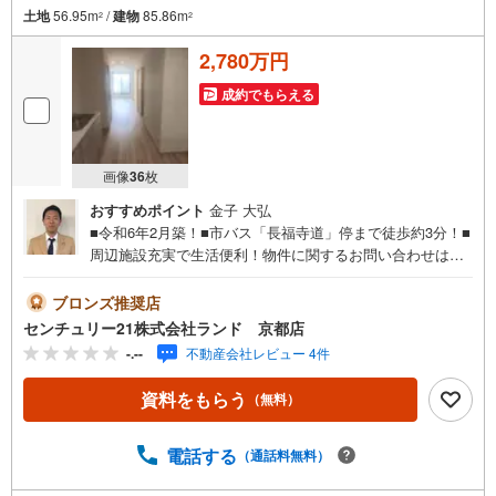
土地
56.95m
/
建物
85.86m
2
2
2,780万円
成約でもらえる
画像
36
枚
おすすめポイント
金子 大弘
■令和6年2月築！■市バス「長福寺道」停まで徒歩約3分！■
周辺施設充実で生活便利！物件に関するお問い合わせは
（株）ランド 京都店までお気軽にお問い合わせください
ませ！＜センチュリー21ランドについて＞●センチュリー2
ブロンズ推奨店
1ランド京都店は・・・ お客様のご希望をお客様の目線で
センチュリー21株式会社ランド 京都店
ご満足いただけるお住いを全力でお探し致します！●購入・
-.--
不動産会社レビュー 4件
売却・ローンのご相談など、些細なことでもお気軽にご相
談下さいませ！●リフォームのご相談も承っております。○
資料をもらう
（無料）
京阪鴨東線 「出町柳」駅 徒歩約6分○京都市営地下鉄烏丸
線 「今出川」駅 徒歩約10分○営業時間:10:00～20:00（火曜
日・水曜日定休日※祝日は営業）事前にご連絡いただけます
電話する
（通話料無料）
と、スムーズにご案内が可能です。ご連絡お待ちしており