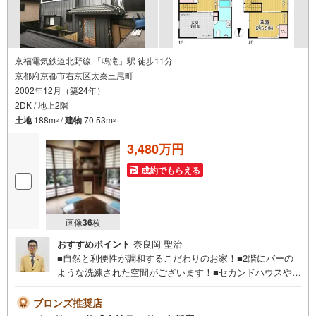
知
を
受
け
京福電気鉄道北野線 「鳴滝」駅 徒歩11分
京都府京都市右京区太秦三尾町
取
2002年12月（築24年）
る
2DK / 地上2階
・
土地
188m
/
建物
70.53m
2
2
条
件
3,480万円
を
マ
成約でもらえる
イ
ペ
ー
画像
36
枚
ジ
おすすめポイント
奈良岡 聖治
に
■自然と利便性が調和するこだわりのお家！■2階にバーの
保
ような洗練された空間がございます！■セカンドハウスやシ
存
ェアハウスとしても最適です！■駐車2台可能！（車種によ
す
る）物件に関するお問い合わせは（株）ランド 京都店ま
ブロンズ推奨店
る
でお気軽にお問い合わせくださいませ！＜センチュリー21