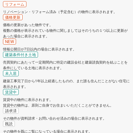
京田辺市
京丹後市
リフォーム
リノベーション・リフォーム済み（予定含む）の物件に表示されます。
南丹市
木津川市
価格更新
価格の更新があった物件です。
複数の価格が表示されている物件に関しましてはそのうちの１つ以上に更新が
乙訓郡大山崎町
久世郡久御山町
あった場合に表示されます。
NEW
相楽郡精華町
相楽郡南山城村
情報公開日が7日以内の場合に表示されます。
建築条件付き土地
売買契約にあたって一定期間内に特定の建設会社と建築請負契約を結ぶことを
船井郡京丹波町
与謝郡伊根町
条件にしている土地に表示されます。
未入居
建築工事完了日から1年以上経過したものの、まだ誰も住んだことがない住宅に
表示されます。
賃貸中
賃貸中の物件に表示されます。
賃貸中の物件は、原則ご自身でお住まいいただくことができません。
請求済
その物件が資料請求・お問い合わせ済みの場合に表示されます。
既読
その物件を既にご覧になっている場合に表示されます。