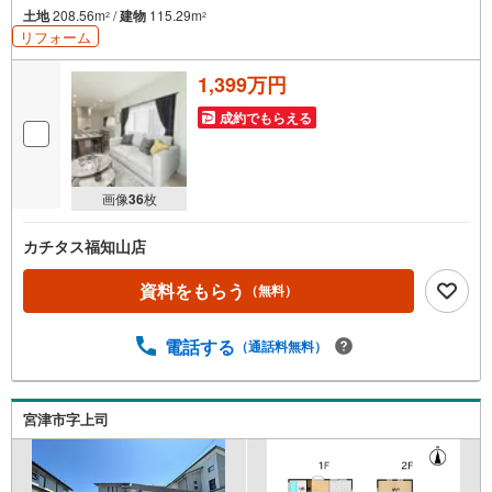
土地
208.56m
/
建物
115.29m
2
2
リフォーム
1,399万円
成約でもらえる
画像
36
枚
カチタス福知山店
資料をもらう
（無料）
電話する
（通話料無料）
宮津市字上司