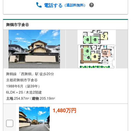
電話する
（通話料無料）
舞鶴市字倉谷
舞鶴線 「西舞鶴」駅 徒歩20分
京都府舞鶴市字倉谷
1988年6月（築39年）
6LDK＋2S / 木造2階建
土地
254.97m
/
建物
205.19m
2
2
1,480万円