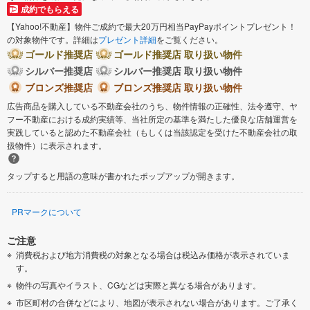
成約でもらえる
【Yahoo!不動産】物件ご成約で最大20万円相当PayPayポイントプレゼント！
の対象物件です。詳細は
プレゼント詳細
をご覧ください。
ゴールド推奨店
ゴールド推奨店 取り扱い物件
シルバー推奨店
シルバー推奨店 取り扱い物件
ブロンズ推奨店
ブロンズ推奨店 取り扱い物件
広告商品を購入している不動産会社のうち、物件情報の正確性、法令遵守、ヤ
フー不動産における成約実績等、当社所定の基準を満たした優良な店舗運営を
実践していると認めた不動産会社（もしくは当該認定を受けた不動産会社の取
扱物件）に表示されます。
タップすると用語の意味が書かれたポップアップが開きます。
PRマークについて
ご注意
消費税および地方消費税の対象となる場合は税込み価格が表示されていま
す。
物件の写真やイラスト、CGなどは実際と異なる場合があります。
市区町村の合併などにより、地図が表示されない場合があります。ご了承く