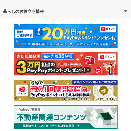
暮らしのお役立ち情報
不動産・住宅
賃貸住宅
通勤・通学時間から探す
地図から探す
マンションカタログ
教えて！住まいの先生
新築マンション
中古マンション
新築一戸建て
中古一戸建て
注文住宅
土地
売却査定