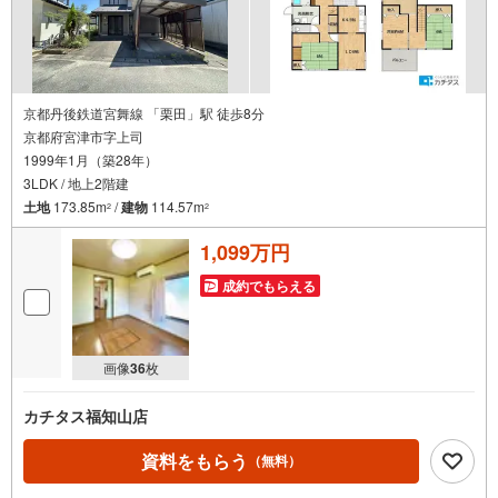
京都丹後鉄道宮舞線 「栗田」駅 徒歩8分
京都府宮津市字上司
1999年1月（築28年）
3LDK / 地上2階建
土地
173.85m
/
建物
114.57m
2
2
1,099万円
成約でもらえる
画像
36
枚
カチタス福知山店
資料をもらう
（無料）