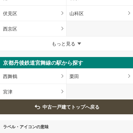
伏見区
山科区
西京区
京都府のそのほかの地域
もっと見る
福知山市
舞鶴市
京都丹後鉄道宮舞線の駅から探す
綾部市
宇治市
西舞鶴
栗田
宮津市
亀岡市
宮津
城陽市
向日市
中古一戸建てトップへ戻る
長岡京市
八幡市
ラベル・アイコンの意味