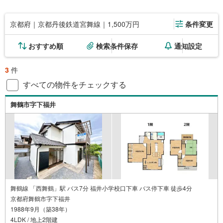
京都府｜京都丹後鉄道宮舞線｜1,500万円
条件変更
おすすめ順
検索条件保存
通知設定
3
件
すべての物件をチェックする
舞鶴市字下福井
舞鶴線 「西舞鶴」駅 バス7分 福井小学校口下車 バス停下車 徒歩4分
京都府舞鶴市字下福井
1988年9月（築38年）
4LDK / 地上2階建