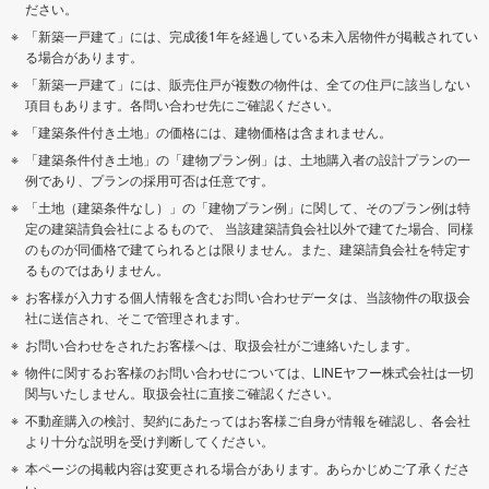
ださい。
「新築一戸建て」には、完成後1年を経過している未入居物件が掲載されてい
る場合があります。
「新築一戸建て」には、販売住戸が複数の物件は、全ての住戸に該当しない
項目もあります。各問い合わせ先にご確認ください。
「建築条件付き土地」の価格には、建物価格は含まれません。
「建築条件付き土地」の「建物プラン例」は、土地購入者の設計プランの一
例であり、プランの採用可否は任意です。
「土地（建築条件なし）」の「建物プラン例」に関して、そのプラン例は特
定の建築請負会社によるもので、 当該建築請負会社以外で建てた場合、同様
のものが同価格で建てられるとは限りません。また、建築請負会社を特定す
るものではありません。
お客様が入力する個人情報を含むお問い合わせデータは、当該物件の取扱会
社に送信され、そこで管理されます。
お問い合わせをされたお客様へは、取扱会社がご連絡いたします。
物件に関するお客様のお問い合わせについては、LINEヤフー株式会社は一切
関与いたしません。取扱会社に直接ご確認ください。
不動産購入の検討、契約にあたってはお客様ご自身が情報を確認し、各会社
より十分な説明を受け判断してください。
本ページの掲載内容は変更される場合があります。あらかじめご了承くださ
い。