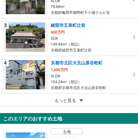
4LDK
マ
78.66m
2
イ
京都府亀岡市畑野町千ケ畑クルビ谷
ペ
ー
3
綾部市五泉町辻前
ジ
450万円
に
5DK
保
149.94m
（登記）
2
存
京都府綾部市五泉町辻前
す
る
4
京都市北区大北山原谷乾町
1,050万円
3LDK
104.24m
（登記）
2
京都府京都市北区大北山原谷乾町
5
もっと見る
成約でもらえる
京丹後市大宮町奥大野
500万円
このエリアのおすすめ土地
4LDK
95.57m
2
土地
京都府京丹後市大宮町奥大野