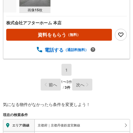
画像
15
枚
株式会社アフターホーム 本店
資料をもらう
（無料）
電話する
（通話料無料）
1
1
〜
3
件
前へ
次へ
/
3
件
気になる物件がなかったら
条件を変更しよう！
現在の検索条件
京都府｜京都丹後鉄道宮舞線
エリア/路線