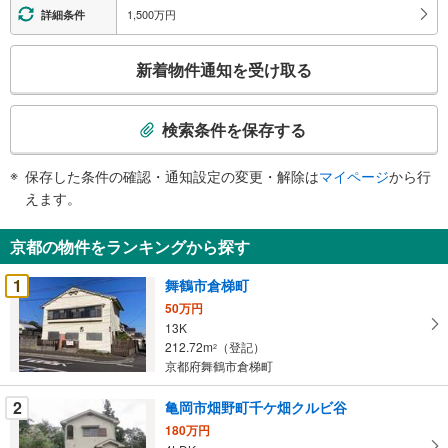
1,500万円
詳細条件
こ
新着物件通知を受け取る
の
検
索
検索条件を保存する
条
件
保存した条件の確認・通知設定の変更・解除は
マイページ
から行
で
えます。
通
知
京都の物件をランキングから探す
を
受
1
舞鶴市倉梯町
け
50万円
取
13K
る
212.72m
（登記）
2
・
京都府舞鶴市倉梯町
条
2
亀岡市畑野町千ケ畑クルビ谷
件
を
180万円