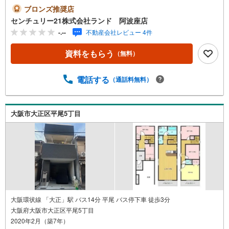
は・・・ お客様のニーズに寄り添い、大切なお住まいの
ブロンズ推奨店
ご購入に最後まで伴走いたします！●リフォームのご相談も
センチュリー21株式会社ランド 阿波座店
承っております。●購入・売却・ローンのご相談・・・なん
-.--
不動産会社レビュー 4件
でもお気軽にご相談くださいませ！〇大阪メトロ千日前
線・中央線「阿波座」駅5番出口より徒歩約2分！〇営業時
資料をもらう
（無料）
間:10:00～20:00（火曜日・水曜日定休日※祝日は営業）事
前にご連絡いただけますと、スムーズにご案内が可能で
す。ご連絡お待ちしております！
電話する
（通話料無料）
大阪市大正区平尾5丁目
大阪環状線 「大正」駅 バス14分 平尾 バス停下車 徒歩3分
大阪府大阪市大正区平尾5丁目
2020年2月（築7年）