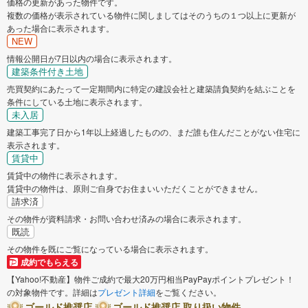
価格の更新があった物件です。
複数の価格が表示されている物件に関しましてはそのうちの１つ以上に更新が
あった場合に表示されます。
NEW
情報公開日が7日以内の場合に表示されます。
建築条件付き土地
売買契約にあたって一定期間内に特定の建設会社と建築請負契約を結ぶことを
条件にしている土地に表示されます。
未入居
建築工事完了日から1年以上経過したものの、まだ誰も住んだことがない住宅に
表示されます。
賃貸中
賃貸中の物件に表示されます。
賃貸中の物件は、原則ご自身でお住まいいただくことができません。
請求済
その物件が資料請求・お問い合わせ済みの場合に表示されます。
既読
その物件を既にご覧になっている場合に表示されます。
成約でもらえる
【Yahoo!不動産】物件ご成約で最大20万円相当PayPayポイントプレゼント！
の対象物件です。詳細は
プレゼント詳細
をご覧ください。
ゴールド推奨店
ゴールド推奨店 取り扱い物件