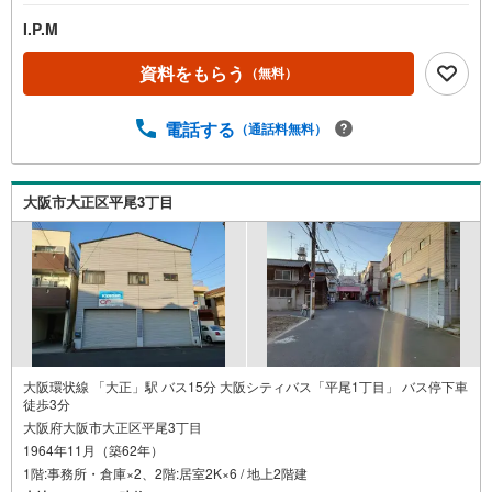
I.P.M
資料をもらう
（無料）
電話する
（通話料無料）
大阪市大正区平尾3丁目
大阪環状線 「大正」駅 バス15分 大阪シティバス「平尾1丁目」 バス停下車
徒歩3分
大阪府大阪市大正区平尾3丁目
1964年11月（築62年）
1階:事務所・倉庫×2、2階:居室2K×6 / 地上2階建