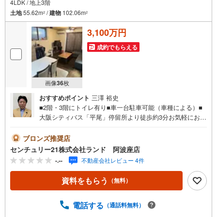
4LDK / 地上3階
土地
55.62m
/
建物
102.06m
2
2
3,100万円
成約でもらえる
画像
36
枚
おすすめポイント
三澤 裕史
■2階・3階にトイレ有り■車一台駐車可能（車種による）■
大阪シティバス「平尾」停留所より徒歩約3分お気軽にお問
い合わせください！＜センチュリー21ランドについて＞●
センチュリー21ランド阿波座店は・・・ お客様のニーズ
ブロンズ推奨店
に寄り添い、大切なお住まいのご購入に最後まで伴走いた
センチュリー21株式会社ランド 阿波座店
します！●リフォームのご相談も承っております。●購入・
-.--
不動産会社レビュー 4件
売却・ローンのご相談・・・なんでもお気軽にご相談くだ
さいませ！〇大阪メトロ千日前線・中央線「阿波座」駅5番
資料をもらう
（無料）
出口より徒歩約2分！〇営業時間:10:00～20:00（火曜日・
水曜日定休日※祝日は営業）事前にご連絡いただけますと、
スムーズにご案内が可能です。ご連絡お待ちしておりま
電話する
（通話料無料）
す！