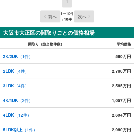
1
1
〜
10
件
前へ
次へ
/
10
件
大阪市大正区の間取りごとの価格相場
間取り（該当物件数）
平均価格
2K/2DK
（
1
件）
560万円
2LDK
（
4
件）
2,780万円
3LDK
（
4
件）
2,585万円
4K/4DK
（
3
件）
1,057万円
4LDK
（
12
件）
2,694万円
5LDK以上
（
1
件）
2,980万円