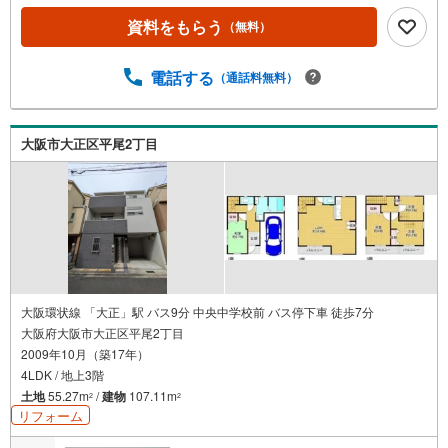
資料をもらう
（無料）
電話する
（通話料無料）
大阪市大正区平尾2丁目
大阪環状線 「大正」駅 バス9分 中央中学校前 バス停下車 徒歩7分
大阪府大阪市大正区平尾2丁目
2009年10月（築17年）
4LDK / 地上3階
土地
55.27m
/
建物
107.11m
2
2
リフォーム