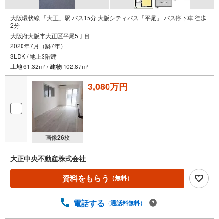
大阪環状線 「大正」駅 バス15分 大阪シティバス「平尾」 バス停下車 徒歩
2分
大阪府大阪市大正区平尾5丁目
2020年7月（築7年）
3LDK / 地上3階建
土地
61.32m
/
建物
102.87m
2
2
3,080万円
画像
26
枚
大正中央不動産株式会社
資料をもらう
（無料）
電話する
（通話料無料）