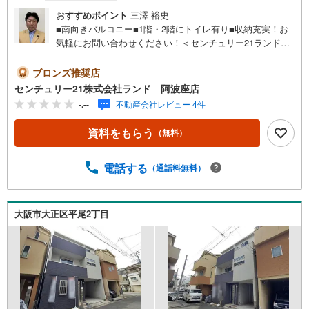
おすすめポイント
三澤 裕史
■南向きバルコニー■1階・2階にトイレ有り■収納充実！お
気軽にお問い合わせください！＜センチュリー21ランドに
ついて＞●センチュリー21ランド阿波座店は・・・ お客
様のニーズに寄り添い、大切なお住まいのご購入に最後ま
ブロンズ推奨店
で伴走いたします！●リフォームのご相談も承っておりま
センチュリー21株式会社ランド 阿波座店
す。●購入・売却・ローンのご相談・・・なんでもお気軽に
-.--
不動産会社レビュー 4件
ご相談くださいませ！〇大阪メトロ千日前線・中央線「阿
波座」駅5番出口より徒歩約2分！〇営業時間:10:00～20:00
資料をもらう
（無料）
（火曜日・水曜日定休日※祝日は営業）事前にご連絡いただ
けますと、スムーズにご案内が可能です。ご連絡お待ちし
ております！
電話する
（通話料無料）
大阪市大正区平尾2丁目