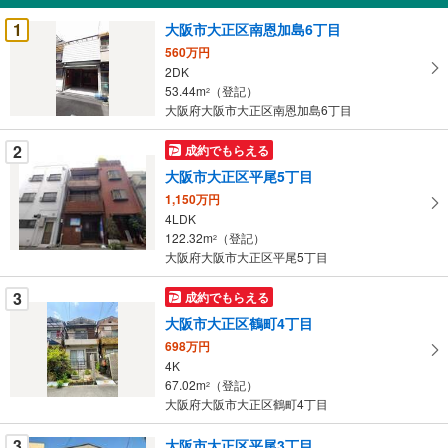
受
1
大阪市大正区南恩加島6丁目
け
560万円
取
2DK
る
53.44m
（登記）
2
・
大阪府大阪市大正区南恩加島6丁目
条
2
成約でもらえる
件
を
大阪市大正区平尾5丁目
マ
1,150万円
イ
4LDK
122.32m
（登記）
ペ
2
大阪府大阪市大正区平尾5丁目
ー
ジ
3
成約でもらえる
に
大阪市大正区鶴町4丁目
保
698万円
存
4K
す
67.02m
（登記）
2
る
大阪府大阪市大正区鶴町4丁目
3
大阪市大正区平尾3丁目