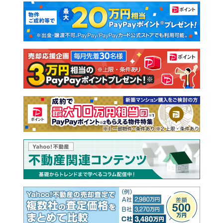
マンションカタログ
教えて！住まいの先生
新築マンション
中古マンション
新築一戸建て
中古一戸建て
注文住宅
土地
売却査定