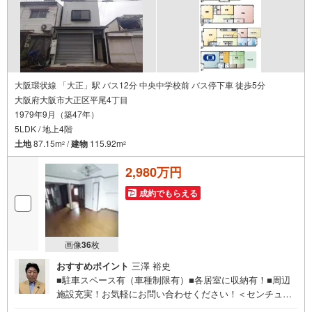
大阪環状線 「大正」駅 バス12分 中央中学校前 バス停下車 徒歩5分
大阪府大阪市大正区平尾4丁目
1979年9月（築47年）
5LDK / 地上4階
土地
87.15m
/
建物
115.92m
2
2
2,980万円
成約でもらえる
画像
36
枚
おすすめポイント
三澤 裕史
■駐車スペース有（車種制限有）■各居室に収納有！■周辺
施設充実！お気軽にお問い合わせください！＜センチュリ
ー21ランドについて＞●センチュリー21ランド阿波座店