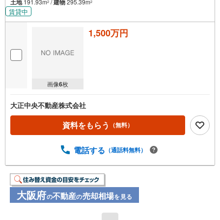
土地
191.93m
/
建物
295.39m
2
2
賃貸中
1,500万円
画像
6
枚
大正中央不動産株式会社
資料をもらう
（無料）
電話する
（通話料無料）
大阪府
不動産
売却相場
の
の
を見る