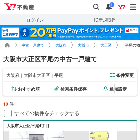
Yahoo!不動産
検索
通知
i
ログイン
ID新規取得
中古一戸建て
大阪府
大阪市
大正区
平尾の物
大阪市大正区平尾の中古一戸建て
大阪府｜大阪市大正区｜平尾
条件変更
おすすめ順
検索条件保存
通知設定
10
件
すべての物件をチェックする
大阪市大正区平尾4丁目