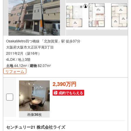
当社を含めた数社でのみご紹介可能なオープンハウス・デ
ィベロップメントの物件
OsakaMetro四つ橋線 「北加賀屋」駅 徒歩37分
大阪府大阪市大正区平尾3丁目
2011年2月（築16年）
4LDK / 地上3階
土地
44.12m
/
建物
82.07m
2
2
リフォーム
2,390万円
成約でもらえる
画像
36
枚
センチュリー21 株式会社ライズ