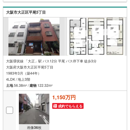
大阪市大正区平尾5丁目
大阪環状線 「大正」駅 バス12分 平尾 バス停下車 徒歩3分
大阪府大阪市大正区平尾5丁目
1983年3月（築44年）
4LDK / 地上3階
土地
56.38m
/
建物
122.32m
2
2
1,150万円
成約でもらえる
画像
36
枚