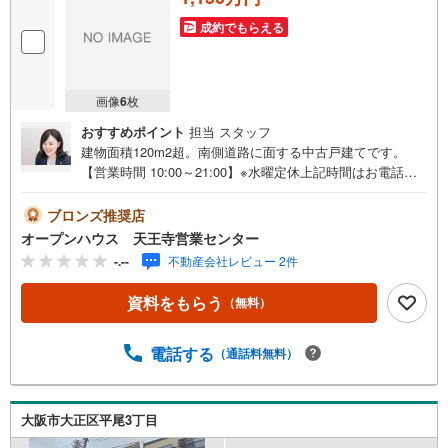
成約でもらえる
画像
6
枚
おすすめポイント
担当 スタッフ
建物面積120m2超。南側道路に面する中古戸建てです。
【営業時間 10:00～21:00】※水曜定休上記時間はお電話が
繋がりやすくなっております。ぜひお気軽にご連絡くださ
い！現地を見学される場合は「室内・現地を見学する（無
ブロンズ推奨店
料）」ボタンよりご希望の日時をご記入いただけますとス
オープンハウス 天王寺営業センター
ムーズにご案内が可能です。◎現地のご案内について・平
-.--
不動産会社レビュー 2件
日や夜遅い時間帯もご案内が可能 ※定休日を除く・経験豊
富なスタッフが物件詳細を丁寧にご説明いたします。・車
資料をもらう
（無料）
でご自宅や最寄り駅等、ご指定の場所まで送迎します。・
チャイルドシートのご用意ございます。◎個別FP相談会
無料物件のご紹介だけでなく住宅ローン・資金のご相談、
電話する
（通話料無料）
まずは家探しについて話を聞きたいという方も大歓迎で
す！年間8000棟以上の限定物件を発表しているオープンハ
ウスだから出会える物件が多数ございます。ぜひお気軽に
大阪市大正区平尾3丁目
ご連絡・ご相談ください！※限定物件:当社のみ、もしくは