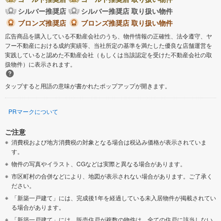
シルバー推奨店
シルバー推奨店 取り扱い物件
ブロンズ推奨店
ブロンズ推奨店 取り扱い物件
広告商品を購入している不動産会社のうち、物件情報の正確性、法令遵守、ヤ
フー不動産における成約実績等、当社所定の基準を満たした優良な店舗運営を
実践していると認めた不動産会社（もしくは当該認定を受けた不動産会社の取
扱物件）に表示されます。
タップすると用語の意味が書かれたポップアップが開きます。
PRマークについて
ご注意
消費税および地方消費税の対象となる場合は税込み価格が表示されていま
す。
物件の写真やイラスト、CGなどは実際と異なる場合があります。
市区町村の合併などにより、地図が表示されない場合があります。ご了承く
ださい。
「新築一戸建て」には、完成後1年を経過している未入居物件が掲載されてい
る場合があります。
「新築一戸建て」には、販売住戸が複数の物件は、全ての住戸に該当しない