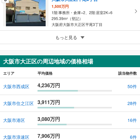
1,500万円
1階:事務所・倉庫×2、2階:居室2K×6
295.39m
（登記）
2
大阪府大阪市大正区平尾3丁目
5
もっと見る
成約でもらえる
大阪市大正区鶴町3丁目
1,250万円
3DK
大阪市大正区の周辺地域の価格相場
80.46m
（登記）
2
大阪府大阪市大正区鶴町3丁目
エリア
平均価格
該当物件数
4,236万円
大阪市西成区
50件
3,911万円
大阪市住之江区
28件
3,080万円
大阪市港区
16件
7,906万円
大阪市浪速区
6件