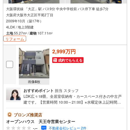
大阪環状線 「大正」駅 バス9分 中央中学校前 バス停下車 徒歩7分
大阪府大阪市大正区平尾2丁目
2009年10月（築17年）
4LDK / 地上3階建
土地
55.27m
/
建物
107.11m
2
2
リフォーム
2,999万円
成約でもらえる
画像
8
枚
おすすめポイント
担当 スタッフ
LDK広々18畳。全居室収納有・カースペース付きの中古戸
建です。【営業時間 10:00～21:00】※水曜定休上記時間は
お電話が繋がりやすくなっております。ぜひお気軽にご連
絡ください！現地を見学される場合は「室内・現地を見学
ブロンズ推奨店
する（無料）」ボタンよりご希望の日時をご記入いただけ
オープンハウス 天王寺営業センター
ますとスムーズにご案内が可能です。◎現地のご案内につ
-.--
不動産会社レビュー 2件