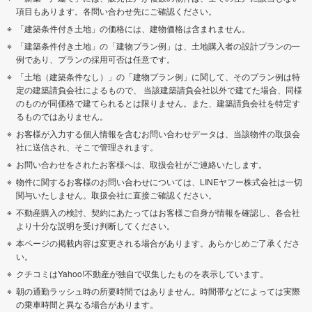
項目もあります。各問い合わせ先にご確認ください。
「建築条件付き土地」の価格には、建物価格は含まれません。
「建築条件付き土地」の「建物プラン例」は、土地購入者の設計プランの一
例であり、プランの採用可否は任意です。
「土地（建築条件なし）」の「建物プラン例」に関して、そのプラン例は特
定の建築請負会社によるもので、 当該建築請負会社以外で建てた場合、同様
のものが同価格で建てられるとは限りません。また、建築請負会社を特定す
るものではありません。
お客様が入力する個人情報を含むお問い合わせデータは、当該物件の取扱会
社に送信され、そこで管理されます。
お問い合わせをされたお客様へは、取扱会社がご連絡いたします。
物件に関するお客様のお問い合わせについては、LINEヤフー株式会社は一切
関与いたしません。取扱会社に直接ご確認ください。
不動産購入の検討、契約にあたってはお客様ご自身が情報を確認し、各会社
より十分な説明を受け判断してください。
本ページの掲載内容は変更される場合があります。あらかじめご了承くださ
い。
クチコミはYahoo!不動産が独自で収集したものを表示しています。
朝の通勤ラッシュ時の所要時間ではありません。時間帯などによっては実際
の乗車時間と異なる場合があります。