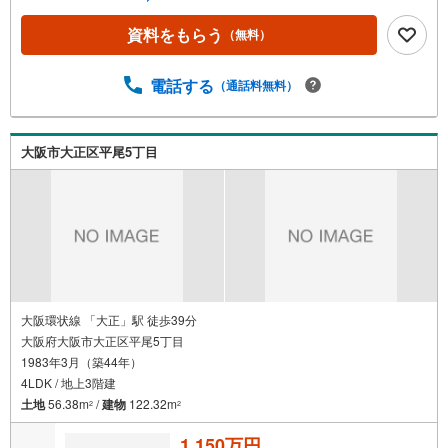
いて・平日や夜遅い時間帯もご案内が可能 ※定休日を除
く・経験豊富なスタッフが物件詳細を丁寧にご説明いたし
資料をもらう
（無料）
ます。・車でご自宅や最寄り駅等、ご指定の場所まで送迎
します。・チャイルドシートのご用意ございます。◎個別F
P相談会 無料物件のご紹介だけでなく住宅ローン・資金
電話する
（通話料無料）
のご相談、まずは家探しについて話を聞きたいという方も
大歓迎です！年間8000棟以上の限定物件を発表しているオ
ープンハウスだから出会える物件が多数ございます。ぜひ
大阪市大正区平尾5丁目
お気軽にご連絡・ご相談ください！※限定物件:当社のみ、
もしくは当社を含めた数社でのみご紹介可能なオープンハ
ウス・ディベロップメントの物件
大阪環状線 「大正」駅 徒歩39分
大阪府大阪市大正区平尾5丁目
1983年3月（築44年）
4LDK / 地上3階建
土地
56.38m
/
建物
122.32m
2
2
1,150万円