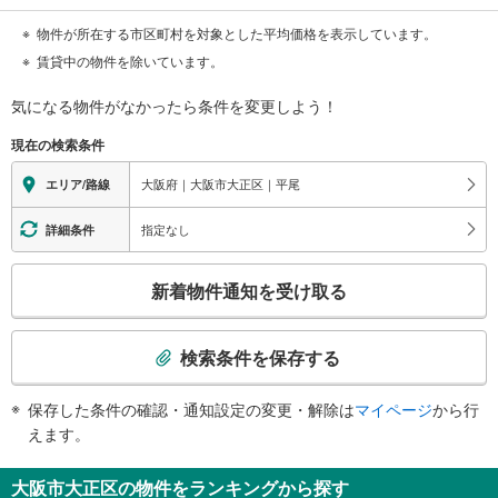
物件が所在する市区町村を対象とした平均価格を表示しています。
賃貸中の物件を除いています。
気になる物件がなかったら
条件を変更しよう！
現在の検索条件
大阪府｜大阪市大正区｜平尾
エリア/路線
指定なし
詳細条件
こ
新着物件通知を受け取る
の
検
索
検索条件を保存する
条
件
保存した条件の確認・通知設定の変更・解除は
マイページ
から行
で
えます。
通
知
大阪市大正区の物件をランキングから探す
を