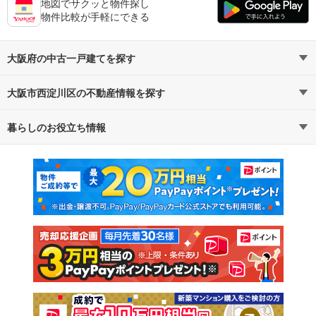
地図でサクッと物件探し
物件比較が手軽にできる
大阪府の中古一戸建てを探す
大阪市西淀川区の不動産情報を探す
路線・駅から探す
地域から探す
暮らしのお役立ち情報
不動産・住宅
賃貸住宅
通勤・通学時間から探す
地図から探す
マンションカタログ
教えて！住まいの先生
新築マンション
中古マンション
新築一戸建て
中古一戸建て
注文住宅
土地
売却査定