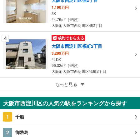
存
す
1,190万円
3K
る
44.76m
（登記）
2
大阪府大阪市西淀川区佃2丁目
4
成約でもらえる
大阪市西淀川区福町2丁目
3,299万円
4LDK
96.32m
（登記）
2
大阪府大阪市西淀川区福町2丁目
5
もっと見る
成約でもらえる
大阪市西淀川区中島1丁目
1,070万円
大阪市西淀川区の人気の駅をランキングから探す
5DK
71.28m
（登記）
2
1
千船
大阪府大阪市西淀川区中島1丁目
2
御幣島