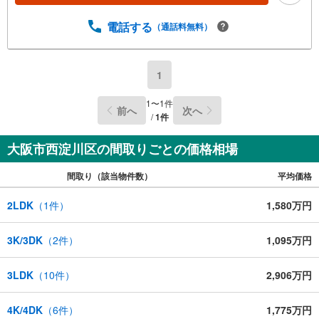
電話する
（通話料無料）
1
1
〜
1
件
前へ
次へ
/
1
件
大阪市西淀川区の間取りごとの価格相場
間取り（該当物件数）
平均価格
2LDK
（
1
件）
1,580万円
3K/3DK
（
2
件）
1,095万円
3LDK
（
10
件）
2,906万円
4K/4DK
（
6
件）
1,775万円