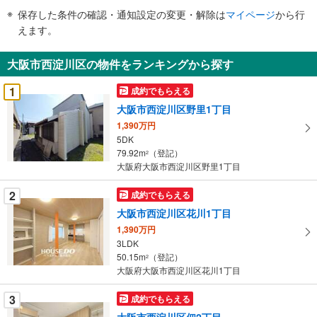
件
保存した条件の確認・通知設定の変更・解除は
マイページ
から行
で
えます。
通
知
大阪市西淀川区の物件をランキングから探す
を
受
1
成約でもらえる
け
大阪市西淀川区野里1丁目
取
1,390万円
る
5DK
・
79.92m
（登記）
2
条
大阪府大阪市西淀川区野里1丁目
件
を
2
成約でもらえる
マ
大阪市西淀川区花川1丁目
イ
1,390万円
ペ
3LDK
ー
50.15m
（登記）
2
大阪府大阪市西淀川区花川1丁目
ジ
に
3
成約でもらえる
保
大阪市西淀川区佃2丁目