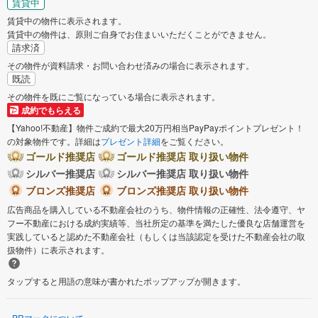
賃貸中
賃貸中の物件に表示されます。
賃貸中の物件は、原則ご自身でお住まいいただくことができません。
請求済
その物件が資料請求・お問い合わせ済みの場合に表示されます。
既読
その物件を既にご覧になっている場合に表示されます。
成約でもらえる
【Yahoo!不動産】物件ご成約で最大20万円相当PayPayポイントプレゼント！
の対象物件です。詳細は
プレゼント詳細
をご覧ください。
ゴールド推奨店
ゴールド推奨店 取り扱い物件
シルバー推奨店
シルバー推奨店 取り扱い物件
ブロンズ推奨店
ブロンズ推奨店 取り扱い物件
広告商品を購入している不動産会社のうち、物件情報の正確性、法令遵守、ヤ
フー不動産における成約実績等、当社所定の基準を満たした優良な店舗運営を
実践していると認めた不動産会社（もしくは当該認定を受けた不動産会社の取
扱物件）に表示されます。
タップすると用語の意味が書かれたポップアップが開きます。
PRマークについて