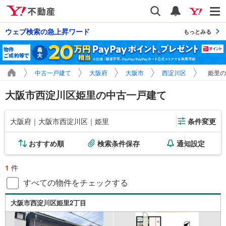
Yahoo!不動産
検索
通知
ウェブ検索の急上昇ワード
もっとみる
中古一戸建て
大阪府
大阪市
西淀川区
姫里の
大阪市西淀川区姫里の中古一戸建て
大阪府｜大阪市西淀川区｜姫里
条件変更
おすすめ順
検索条件保存
通知設定
1
件
すべての物件をチェックする
大阪市西淀川区姫里2丁目