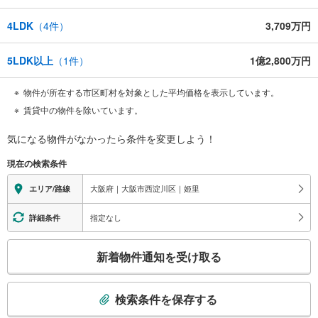
4LDK
（
4
件）
3,709万円
5LDK以上
（
1
件）
1億2,800万円
物件が所在する市区町村を対象とした平均価格を表示しています。
賃貸中の物件を除いています。
気になる物件がなかったら
条件を変更しよう！
現在の検索条件
大阪府｜大阪市西淀川区｜姫里
エリア/路線
指定なし
詳細条件
こ
新着物件通知を受け取る
の
検
索
検索条件を保存する
条