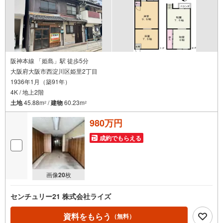
阪神本線 「姫島」駅 徒歩5分
大阪府大阪市西淀川区姫里2丁目
1936年1月（築91年）
4K / 地上2階
土地
45.88m
/
建物
60.23m
2
2
980万円
成約でもらえる
画像
20
枚
センチュリー21 株式会社ライズ
資料をもらう
（無料）