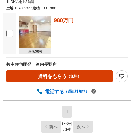
4LDK / 地上2階建
土地
124.78m
/
建物
100.19m
2
2
980万円
画像
36
枚
牧主住宅開発 河内長野店
資料をもらう
（無料）
電話する
（通話料無料）
1
1
〜
2
件
前へ
次へ
/
2
件