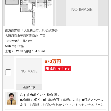
南海高野線 「大阪狭山市」駅 徒歩29分
大阪府堺市美原区青南台1丁目
1982年9月（築44年）
5DK / 地上2階
土地
93.21m
/
建物
104.66m
2
2
670万円
成約でもらえる
画像
10
枚
おすすめポイント
松永 雅史
■2階建て5DK！■駐車2台可（車種による）■収納スペース
あり！お気軽にお問い合わせください！＜センチュリー21
ランドについて＞●センチュリー21ランド北花田本店