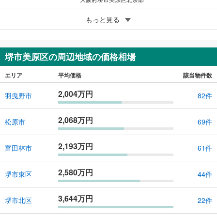
5
もっと見る
成約でもらえる
堺市美原区さつき野西1丁目
2,350万円
4LDK
堺市美原区の周辺地域の価格相場
96.05m
（登記）
2
大阪府堺市美原区さつき野西1丁目
エリア
平均価格
該当物件数
2,004万円
羽曳野市
82件
2,068万円
松原市
69件
2,193万円
富田林市
61件
2,580万円
堺市東区
44件
3,644万円
堺市北区
22件