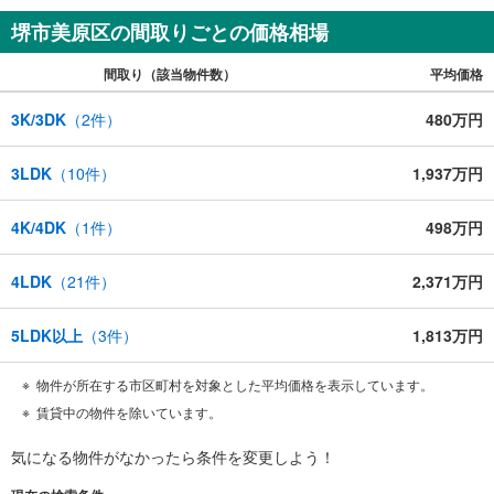
堺市美原区の間取りごとの価格相場
間取り（該当物件数）
平均価格
3K/3DK
（
2
件）
480万円
3LDK
（
10
件）
1,937万円
4K/4DK
（
1
件）
498万円
4LDK
（
21
件）
2,371万円
5LDK以上
（
3
件）
1,813万円
物件が所在する市区町村を対象とした平均価格を表示しています。
賃貸中の物件を除いています。
気になる物件がなかったら
条件を変更しよう！