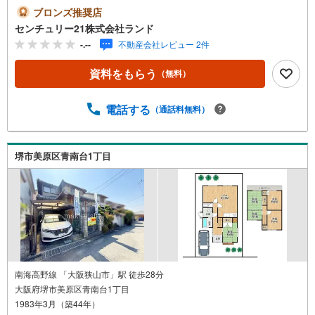
は・・・ お客様のニーズに寄り添い、大切なお住まいの
ブロンズ推奨店
ご購入に最後まで伴走いたします！●リフォームのご相談も
センチュリー21株式会社ランド
承っております。●購入・売却・ローンのご相談・・・なん
-.--
不動産会社レビュー 2件
でもお気軽にご相談くださいませ！〇大阪メトロ御堂筋線
「北花田」駅より徒歩約10分！○JR阪和線「浅香」駅より
資料をもらう
（無料）
徒歩約8分！〇営業時間:10:00～20:00（火曜日・水曜日定
休日※祝日は営業）事前にご連絡いただけますと、スムーズ
にご案内が可能です。ご連絡お待ちしております！
電話する
（通話料無料）
堺市美原区青南台1丁目
南海高野線 「大阪狭山市」駅 徒歩28分
大阪府堺市美原区青南台1丁目
1983年3月（築44年）