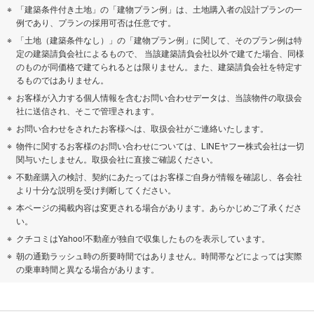
「建築条件付き土地」の「建物プラン例」は、土地購入者の設計プランの一
例であり、プランの採用可否は任意です。
「土地（建築条件なし）」の「建物プラン例」に関して、そのプラン例は特
定の建築請負会社によるもので、 当該建築請負会社以外で建てた場合、同様
のものが同価格で建てられるとは限りません。また、建築請負会社を特定す
るものではありません。
お客様が入力する個人情報を含むお問い合わせデータは、当該物件の取扱会
社に送信され、そこで管理されます。
お問い合わせをされたお客様へは、取扱会社がご連絡いたします。
物件に関するお客様のお問い合わせについては、LINEヤフー株式会社は一切
関与いたしません。取扱会社に直接ご確認ください。
不動産購入の検討、契約にあたってはお客様ご自身が情報を確認し、各会社
より十分な説明を受け判断してください。
本ページの掲載内容は変更される場合があります。あらかじめご了承くださ
い。
クチコミはYahoo!不動産が独自で収集したものを表示しています。
朝の通勤ラッシュ時の所要時間ではありません。時間帯などによっては実際
の乗車時間と異なる場合があります。