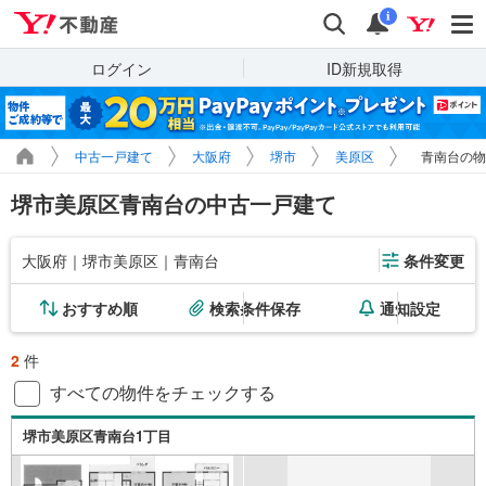
Yahoo!不動産
検索
通知
i
ログイン
ID新規取得
中古一戸建て
大阪府
堺市
美原区
青南台の物
堺市美原区青南台の中古一戸建て
大阪府｜堺市美原区｜青南台
条件変更
おすすめ順
検索条件保存
通知設定
2
件
すべての物件をチェックする
堺市美原区青南台1丁目