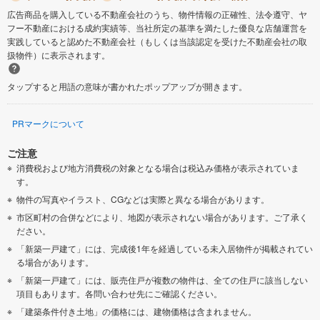
広告商品を購入している不動産会社のうち、物件情報の正確性、法令遵守、ヤ
フー不動産における成約実績等、当社所定の基準を満たした優良な店舗運営を
実践していると認めた不動産会社（もしくは当該認定を受けた不動産会社の取
扱物件）に表示されます。
タップすると用語の意味が書かれたポップアップが開きます。
PRマークについて
ご注意
消費税および地方消費税の対象となる場合は税込み価格が表示されていま
す。
物件の写真やイラスト、CGなどは実際と異なる場合があります。
市区町村の合併などにより、地図が表示されない場合があります。ご了承く
ださい。
「新築一戸建て」には、完成後1年を経過している未入居物件が掲載されてい
る場合があります。
「新築一戸建て」には、販売住戸が複数の物件は、全ての住戸に該当しない
項目もあります。各問い合わせ先にご確認ください。
「建築条件付き土地」の価格には、建物価格は含まれません。