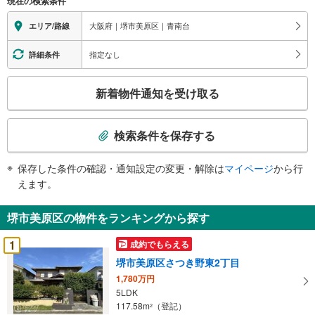
現在の検索条件
大阪府｜堺市美原区｜青南台
エリア/路線
指定なし
詳細条件
こ
新着物件通知を受け取る
の
検
索
検索条件を保存する
条
件
保存した条件の確認・通知設定の変更・解除は
マイページ
から行
で
えます。
通
知
堺市美原区の物件をランキングから探す
を
受
1
成約でもらえる
け
堺市美原区さつき野東2丁目
取
1,780万円
る
5LDK
・
117.58m
（登記）
2