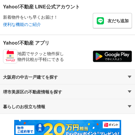
Yahoo!不動産 LINE公式アカウント
新着物件をいち早くお届け！
友だち追加
便利な機能のご紹介
Yahoo!不動産 アプリ
地図でサクッと物件探し
物件比較が手軽にできる
大阪府の中古一戸建てを探す
堺市美原区の不動産情報を探す
路線・駅から探す
地域から探す
暮らしのお役立ち情報
不動産・住宅
賃貸住宅
通勤・通学時間から探す
地図から探す
マンションカタログ
教えて！住まいの先生
新築マンション
中古マンション