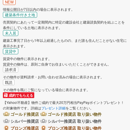
NEW
情報公開日が7日以内の場合に表示されます。
建築条件付き土地
売買契約にあたって一定期間内に特定の建設会社と建築請負契約を結ぶことを
条件にしている土地に表示されます。
未入居
建築工事完了日から1年以上経過したものの、まだ誰も住んだことがない住宅に
表示されます。
賃貸中
賃貸中の物件に表示されます。
賃貸中の物件は、原則ご自身でお住まいいただくことができません。
請求済
その物件が資料請求・お問い合わせ済みの場合に表示されます。
既読
その物件を既にご覧になっている場合に表示されます。
成約でもらえる
【Yahoo!不動産】物件ご成約で最大20万円相当PayPayポイントプレゼント！
の対象物件です。詳細は
プレゼント詳細
をご覧ください。
ゴールド推奨店
ゴールド推奨店 取り扱い物件
シルバー推奨店
シルバー推奨店 取り扱い物件
ブロンズ推奨店
ブロンズ推奨店 取り扱い物件