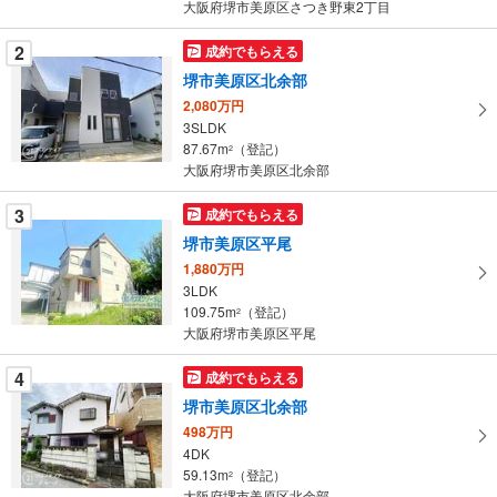
条
大阪府堺市美原区さつき野東2丁目
件
を
2
成約でもらえる
マ
堺市美原区北余部
イ
2,080万円
ペ
3SLDK
ー
87.67m
（登記）
2
大阪府堺市美原区北余部
ジ
に
3
成約でもらえる
保
堺市美原区平尾
存
す
1,880万円
3LDK
る
109.75m
（登記）
2
大阪府堺市美原区平尾
4
成約でもらえる
堺市美原区北余部
498万円
4DK
59.13m
（登記）
2
大阪府堺市美原区北余部