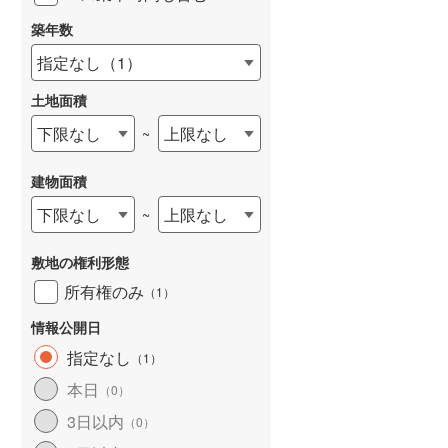
築年数
指定なし
（
1
）
土地面積
下限なし
上限なし
~
建物面積
下限なし
上限なし
~
敷地の権利形態
所有権のみ
（
1
）
情報公開日
指定なし
（
1
）
本日
（
0
）
3日以内
（
0
）