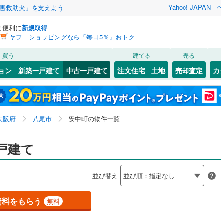
Yahoo! JAPAN
害救助犬」を支えよう
と便利に
新規取得
ヤフーショッピングなら「毎日5％」おトク
検索条件を保存しました
買う
建てる
売る
（JR西日本）
(
0
)
関西本線（JR西日本）
(
1
)
リノベーション
ョン
新築一戸建て
中古一戸建て
注文住宅
土地
売却査定
カ
この検索条件の新着物件通知は、
マイページ
から設定できます。
福知山線
(
0
)
ション・リフォーム
築古・築30年以上
（
1
）
2
)
)
福島区
青山町
(
(
13
1
)
)
岩手
宮城
秋田
山形
関西空港線
(
0
)
(
31
)
東淀川区
太田
(
1
)
(
68
)
大阪府、八尾市、安中町
神奈川
埼玉
千葉
茨城
東線
(
0
)
東海道新幹線
(
0
)
大阪府
八尾市
安中町の物件一覧
3
(
2
)
)
北区
上尾町
(
8
(
)
2
)
0
)
）
大正区
小阪合町
オール電化
(
29
(
1
)
（
)
0
）
長野
富山
石川
福井
戸建て
etro長堀鶴見緑地線
(
0
)
OsakaMetro今里筋線
(
0
)
検索条件を保存する
台以上
4
)
)
（
0
）
城東区
神宮寺
ビルトインガレージ
(
(
37
2
)
)
（
0
）
tro谷町線
(
0
)
OsakaMetro四つ橋線
(
0
)
閉じる
閉じる
お気に入りリストを見る
お気に入りリストを見る
閉じる
閉じる
岐阜
静岡
三重
並び替え
タ付インターホン
)
)
天王寺区
高砂町
防犯カメラ
(
1
(
)
20
（
)
0
）
マイページ
tro千日前線
(
0
)
OsakaMetro堺筋線
(
0
)
兵庫
京都
滋賀
奈良
(
18
)
住吉区
中田
(
1
(
)
33
)
資料をもらう
無料
線
(
1
)
近鉄奈良線
(
0
)
全体
7
)
)
住之江区
西山本町
(
(
28
1
)
)