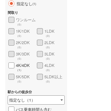
指定なし
(
1
)
間取り
ワンルーム
（
0
）
長期優良住宅
（
0
）
1K/1DK
1LDK
（
0
）
（
0
）
2K/2DK
2LDK
（
0
）
（
0
）
3K/3DK
3LDK
（
0
）
（
0
）
4K/4DK
4LDK
詳しく見る
（
1
）
（
0
）
5K/5DK
5LDK以上
（
0
）
（
0
）
駅からの徒歩分
指定なし
（
1
）
バス乗車時間も含む