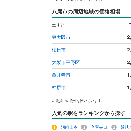
ウッドデ
八尾市の周辺地域の価格相場
構造・規模・
エリア
耐震、免
東大阪市
2
（
0
）
松原市
2
オンライン対
大阪市平野区
2
オンライ
藤井寺市
1
オンライ
柏原市
1
賃貸中の物件を除いています。
人気の駅をランキングから探す
河内山本
久宝寺口
近鉄