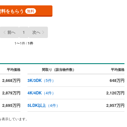
(
45
)
東大阪市
(
285
)
資料をもらう
無料
(
31
)
交野市
(
27
)
ッチン
（
0
）
対面キッチン
（
0
）
2
)
三島郡島本町
(
5
)
前へ
1
次へ
契約、入居関連など
勢町
(
2
)
泉北郡忠岡町
(
4
)
1
〜
1
件 /
1
件
能
（
0
）
尻町
(
0
)
泉南郡岬町
(
15
)
河南町
(
9
)
南河内郡千早赤阪村
(
5
)
平均価格
間取り（該当物件数）
平均価格
機あり
（
0
）
2,668万円
3K/3DK
（
5
件）
648万円
2,879万円
4K/4DK
（
4
件）
2,120万円
インクローゼット
床下収納
（
0
）
2,695万円
5LDK以上
（
4
件）
2,957万円
を表示しています。
庭