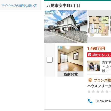
中国
鳥取
近鉄南大
八尾市安中町8丁目
マイページの便利な使い方
東山本新
吹き抜け
堺市
堺区
近鉄けい
(
35
)
四国
徳島
本町
(
1
)
二世帯向
京阪交野
西区
(
52
)
南太子堂
サービス
九州・沖縄
福岡
阪急千里
美原区
(
4
八尾木
(
2
立地
阪急箕面
大阪府のそのほ
岸和田市
山本町南
1,490万円
能勢電鉄
最寄りの
かの地域
0
0
0
0
0
0
吹田市
(
4
該当物件
該当物件
該当物件
該当物件
該当物件
該当物件
件
件
件
件
件
件
竹渕東
(
1
成約でもらえ
南海多奈
配置、向き、
おす
貝塚市
(
2
～ お
阪堺電気
以上・
前道6m
茨木市
(
6
画像
36
枚
や、
南海泉北
す・「
ブロンズ推
平坦地
（
富田林市
--*
国際文化
ハウスフリーダ
ド上
松原市
(
7
LD
る当
をご
箕面市
(
4
0078-6014
下さ
リビング
古戸建て
（
0
）
門真市
(
8