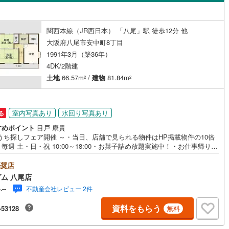
島根
岡山
広島
山口
阪線
(
0
)
近鉄長野線
(
0
)
町
(
4
)
東山本町
(
2
)
（
0
）
バリアフリー住宅
（
0
）
はんな線
(
0
)
中区
近鉄西信貴ケーブル
(
64
)
(
0
)
香川
愛媛
高知
関西本線（JR西日本） 「八尾」駅 徒歩12分 他
緑ヶ丘
(
2
)
け
（
0
）
平屋・1階建て
（
0
）
保存した条件を見る
大阪府八尾市安中町8丁目
線
(
0
)
京阪中之島線
(
0
)
南区
(
21
)
1991年3月（築36年）
(
1
)
南本町
(
2
)
ルーム（納戸）
（
0
）
佐賀
長崎
熊本
大分
線
(
0
)
阪急神戸本線
(
0
)
0
)
4DK/2階建
)
安中町
(
1
)
土地
66.57m
/
建物
81.84m
2
2
線
(
0
)
阪神本線
(
0
)
(
10
)
豊中市
(
58
)
(
1
)
弓削町南
(
2
)
妙見線
(
0
)
南海線
(
0
)
駅が始発駅
（
0
）
海まで2km以内
（
0
）
この条件で検索する
この条件で検索する
この条件で検索する
この条件で検索する
この条件で検索する
この条件で検索する
市区町村以下を選択
市区町村を選択す
駅を選択する
1
)
泉大津市
(
12
)
)
教興寺
(
2
)
室内写真あり
水回り写真あり
る
川線
(
0
)
南海高野線
(
0
)
建ち方、日当たり
すめポイント
目戸 康貴
4
)
守口市
(
61
)
うち探しフェア開催 ～・当日、店舗で見られる物件はHP掲載物件の10倍
軌道上町線
(
0
)
南海空港線
(
0
)
毎週 土・日・祝 10:00～18:00・お菓子詰め放題実施中！・お仕事帰り
以上
（
0
）
角地
（
0
）
2
)
八尾市
(
61
)
お子様連れも大歓迎です！・物件最寄りの駅まで無料送迎させて頂きま
線
(
0
)
OsakaMetroニュートラム
(
0
)
見るだけ・聞くだけ」OK！・お出かけついでにお立ち寄りください----*--
奨店
0
）
(
65
)
寝屋川市
(
105
)
----*--・物件多数取り揃えております・ハウスフリーダムは【東証スタンダー
公園都市モノレール
(
0
)
北大阪急行電鉄
(
0
)
ム 八尾店
場企業】です・設計から請負工事まで承っております・当日にご見学頂け
7
)
大東市
(
43
)
不動産会社レビュー 2件
-.--
社施工のモデルハウス多数あります・お客様のライフプランに沿った物件
提案させて頂きます・不動産購入や住宅ローンについてお気軽にお問合せ
7
)
柏原市
(
36
)
資料をもらう
-53128
無料
い・ご来店の際は、店舗横に駐車スペース4台分ございます・八尾市の【中
ダイニング15畳以上
】ならハウスフリーダム八尾店 ----*----*----*--
5
)
摂津市
(
40
)