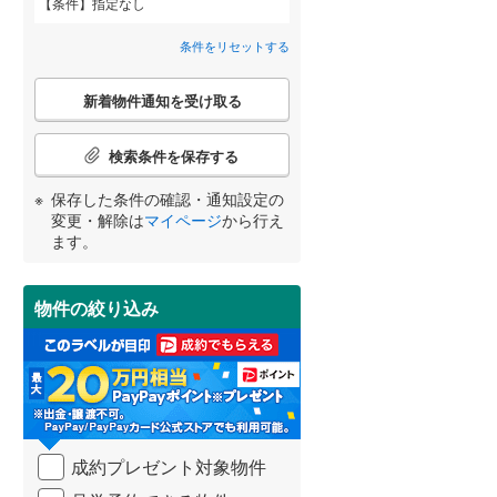
条件
指定なし
近鉄道明寺線
(
0
)
福万寺町
(
2
)
間取り変更可能
（
0
）
条件をリセットする
東区
京阪本線
(
48
(
)
0
)
南植松町
(
1
)
3階建て以上
（
0
）
こ
阪急京都本線
(
0
)
北区
(
23
)
新着物件通知を受け取る
の
宮町
(
2
)
宮崎
鹿児島
沖縄
検
阪急宝塚本線
(
0
)
索
検索条件を保存する
山城町
(
1
)
条
阪神なんば線
(
0
)
件
池田市
(
34
)
保存した条件の確認・通知設定の
太田新町
(
1
)
で
南海高師浜線
(
0
)
小学校まで1km以内
（
1
）
変更・解除は
マイページ
から行え
通
する
る
高槻市
(
191
)
条件をリセットする
条件をリセットする
条件をリセットする
条件をリセットする
条件をリセットする
条件をリセットする
ます。
知
阪堺電気軌道阪堺線
(
0
)
を
枚方市
(
226
)
南海汐見橋線
(
0
)
受
物件の絞り込み
南道路
（
0
）
け
泉佐野市
(
6
)
大阪モノレール線
(
0
)
取
る
河内長野市
(
68
)
水間鉄道
(
0
)
・
条
和泉市
(
28
)
件
を
羽曳野市
(
88
)
成約プレゼント対象物件
マ
イ
高石市
(
10
)