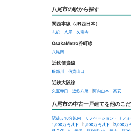
八尾市の駅から探す
関西本線（JR西日本）
志紀
八尾
久宝寺
OsakaMetro谷町線
八尾南
近鉄信貴線
服部川
信貴山口
近鉄大阪線
久宝寺口
近鉄八尾
河内山本
高安
八尾市の中古一戸建てを他のこだ
駅徒歩10分以内
リノベーション・リフォ
1,000万円以下
1,500万円以下
2,000
5LDK以上
築浅・築5年以内
築古・築3