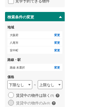
見学予約できる物件
ペ
ー
泉南市
(
41
)
ジ
に
検索条件の変更
大阪狭山市
(
19
)
保
存
豊能郡豊能町
(
29
)
地域
す
る
泉南郡熊取町
(
28
)
大阪府
変更
八尾市
変更
南河内郡太子町
(
11
)
安中町
変更
路線・駅
路線 未選択
変更
価格
下限なし
上限なし
~
賃貸中の物件は除く
(
1
)
賃貸中の物件のみ
(
0
)