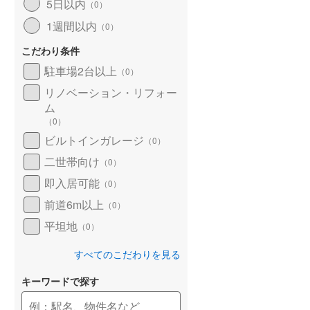
5日以内
（
0
）
1週間以内
（
0
）
こだわり条件
駐車場2台以上
（
0
）
リノベーション・リフォー
ム
（
0
）
ビルトインガレージ
（
0
）
二世帯向け
（
0
）
即入居可能
（
0
）
前道6m以上
（
0
）
平坦地
（
0
）
すべてのこだわりを見る
キーワードで探す