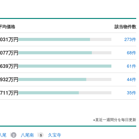
ッキあり
（
0
）
施工・品質・工法関連
平均価格
該当物件数
震、制震構造
住宅性能評価付き
（
0
）
,031万円
273件
,077万円
68件
応
,639万円
61件
ン内見(相談)可
（
0
）
IT重説可
（
0
）
,932万円
44件
ン対応とは？
,711万円
35件
※直近一週間分を毎日更新
八尾
八尾南
久宝寺