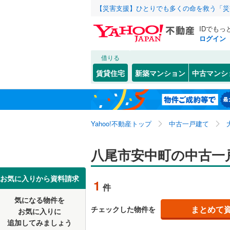
【災害支援】ひとりでも多くの命を救う「災
IDでもっ
ログイン
借りる
北海道
JR
北海道
東海道本線
こだわり条件
リフォーム、
賃貸住宅
新築マンション
中古マンシ
桜島線
(
0
)
リノベー
大阪市
都島区
相生町
(
(
1
1
東北
青森
（
0
）
阪和線
(
0
)
西淀川区
老原
(
2
)
関東
東京
おおさか
Yahoo!不動産トップ
中古一戸建て
設備
淀川区
恩智北町
(
5
港区
久宝寺
床暖房
(
17
(
（
3
)
信越・北陸
新潟
地下鉄
八尾市安中町の中古一
OsakaM
東成区
佐堂町
駐車場2
(
(
2
1
OsakaMe
東海
愛知
お気に入りから資料請求
1
件
中央区
田井中
ＴＶモニ
(
(
2
2
OsakaMe
気になる物件を
（
0
）
近畿
大阪
阿倍野区
堤町
(
1
)
まとめて
チェックした物件を
お気に入りに
私鉄・その他
近鉄大阪
追加してみましょう
間取り、居室
西成区
永畑町
(
(
5
2