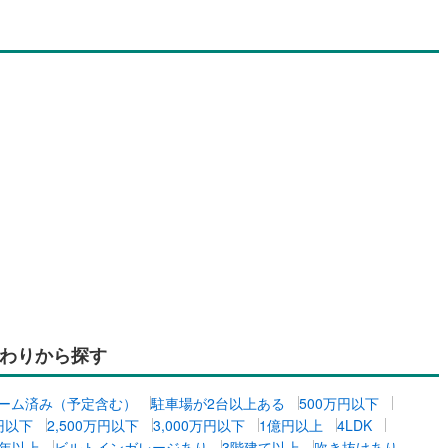
わりから探す
ーム済み（予定含む）
駐車場が2台以上ある
500万円以下
万円以下
2,500万円以下
3,000万円以下
1億円以上
4LDK
0年以上
ビルトインガレージあり
3階建て以上
吹き抜けあり