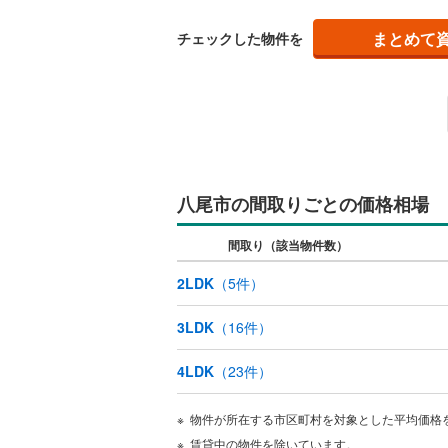
藤井寺市
まとめて
チェックした物件を
キッチン
四條畷市
独立型キ
阪南市
(
4
販売、価格、
豊能郡能
即入居可
泉南郡田
八尾市の間取りごとの価格相場
浴室
南河内郡
間取り（該当物件数）
浴室乾燥
2LDK
（
5
件）
収納
3LDK
（
16
件）
ウォーク
4LDK
（
23
件）
（
0
）
物件が所在する市区町村を対象とした平均価格
バルコニー、
賃貸中の物件を除いています。