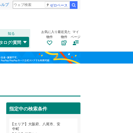
ヘルプ
ゼロベース
検索
お気に入り
最近見た
マイ
知る
物件
物件
ページ
大阪環状線
(
0
)
タログ/質問
片町線
(
0
)
此花区
旭ケ丘
(
(
27
1
)
)
福島
東西線
(
0
)
旭区
刑部
(
(
19
1
)
)
栃木
群馬
山梨
山陽新幹線
(
0
)
西区
上之島町南
(
5
)
(
1
)
浪速区
小畑町
トイレ２か所
(
(
6
1
)
)
（
0
）
OsakaMetro御堂筋線
(
0
)
鶴見区
太子堂
太陽光発電システム
(
(
24
1
)
)
（
0
）
OsakaMetro中央線
(
0
)
指定中の検索条件
生野区
竹渕
(
1
(
)
47
)
和歌山
東住吉区
長池町
(
1
(
)
31
)
エリア
大阪府、八尾市、安
近鉄信貴線
(
0
)
中町
平野区
東町
(
2
(
)
62
)