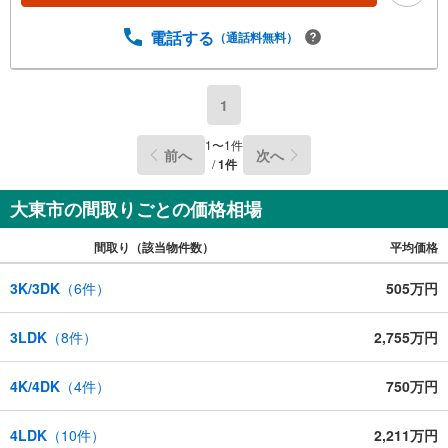
電話する
（通話料無料）
1
1
〜
1
件
前へ
次へ
/
1
件
大東市の間取りごとの価格相場
間取り（該当物件数）
平均価格
3K/3DK
（
6
件）
505万円
3LDK
（
8
件）
2,755万円
4K/4DK
（
4
件）
750万円
4LDK
（
10
件）
2,211万円