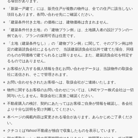
る場合があります。
「新築一戸建て」には、販売住戸が複数の物件は、全ての住戸に該当しない
項目もあります。各問い合わせ先にご確認ください。
「建築条件付き土地」の価格には、建物価格は含まれません。
「建築条件付き土地」の「建物プラン例」は、土地購入者の設計プランの一
例であり、プランの採用可否は任意です。
「土地（建築条件なし）」の「建物プラン例」に関して、そのプラン例は特
定の建築請負会社によるもので、 当該建築請負会社以外で建てた場合、同様
のものが同価格で建てられるとは限りません。また、建築請負会社を特定す
るものではありません。
お客様が入力する個人情報を含むお問い合わせデータは、当該物件の取扱会
社に送信され、そこで管理されます。
お問い合わせをされたお客様へは、取扱会社がご連絡いたします。
物件に関するお客様のお問い合わせについては、LINEヤフー株式会社は一切
関与いたしません。取扱会社に直接ご確認ください。
不動産購入の検討、契約にあたってはお客様ご自身が情報を確認し、各会社
より十分な説明を受け判断してください。
本ページの掲載内容は変更される場合があります。あらかじめご了承くださ
い。
クチコミはYahoo!不動産が独自で収集したものを表示しています。
朝の通勤ラッシュ時の所要時間ではありません。時間帯などによっては実際