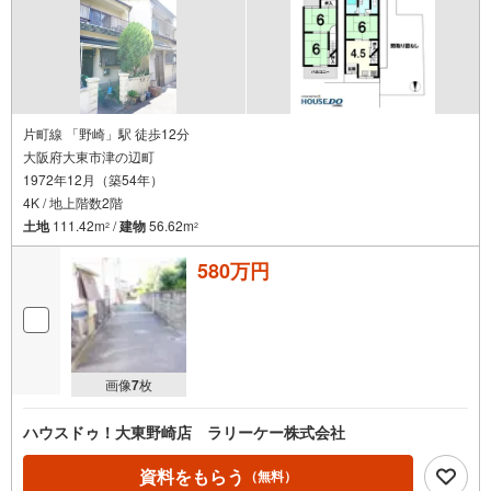
片町線 「野崎」駅 徒歩12分
大阪府大東市津の辺町
1972年12月（築54年）
4K / 地上階数2階
土地
111.42m
/
建物
56.62m
2
2
580万円
画像
7
枚
ハウスドゥ！大東野崎店 ラリーケー株式会社
資料をもらう
（無料）