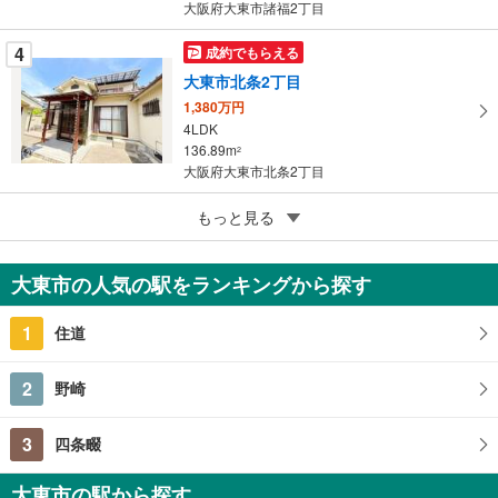
大阪府大東市諸福2丁目
4
成約でもらえる
大東市北条2丁目
1,380万円
4LDK
136.89m
2
大阪府大東市北条2丁目
5
もっと見る
成約でもらえる
大東市野崎3丁目
2,980万円
大東市の人気の駅をランキングから探す
7LDK
178.06m
2
1
住道
大阪府大東市野崎3丁目
2
野崎
3
四条畷
大東市の駅から探す