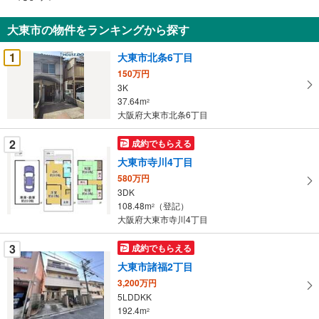
通
知
大東市の物件をランキングから探す
を
受
1
大東市北条6丁目
け
150万円
取
3K
る
37.64m
2
・
大阪府大東市北条6丁目
条
2
成約でもらえる
件
を
大東市寺川4丁目
マ
580万円
イ
3DK
108.48m
（登記）
ペ
2
大阪府大東市寺川4丁目
ー
ジ
3
成約でもらえる
に
大東市諸福2丁目
保
3,200万円
存
5LDDKK
す
192.4m
2
る