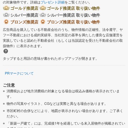
の対象物件です。詳細は
プレゼント詳細
をご覧ください。
ゴールド推奨店
ゴールド推奨店 取り扱い物件
シルバー推奨店
シルバー推奨店 取り扱い物件
ブロンズ推奨店
ブロンズ推奨店 取り扱い物件
広告商品を購入している不動産会社のうち、物件情報の正確性、法令遵守、ヤ
フー不動産における成約実績等、当社所定の基準を満たした優良な店舗運営を
実践していると認めた不動産会社（もしくは当該認定を受けた不動産会社の取
扱物件）に表示されます。
タップすると用語の意味が書かれたポップアップが開きます。
PRマークについて
ご注意
消費税および地方消費税の対象となる場合は税込み価格が表示されていま
す。
物件の写真やイラスト、CGなどは実際と異なる場合があります。
市区町村の合併などにより、地図が表示されない場合があります。ご了承く
ださい。
「新築一戸建て」には、完成後1年を経過している未入居物件が掲載されてい