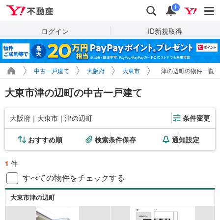
Yahoo!不動産
検索
通知
i
ログイン
ID新規取得
中古一戸建て
大阪府
大東市
津の辺町の物件一覧
大東市津の辺町の中古一戸建て
大阪府｜大東市｜津の辺町
条件変更
おすすめ順
検索条件保存
通知設定
1
件
すべての物件をチェックする
大東市津の辺町