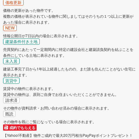
価格更新
価格の更新があった物件です。
複数の価格が表示されている物件に関しましてはそのうちの１つ以上に更新が
あった場合に表示されます。
NEW
情報公開日が7日以内の場合に表示されます。
建築条件付き土地
売買契約にあたって一定期間内に特定の建設会社と建築請負契約を結ぶことを
条件にしている土地に表示されます。
未入居
建築工事完了日から1年以上経過したものの、まだ誰も住んだことがない住宅に
表示されます。
賃貸中
賃貸中の物件に表示されます。
賃貸中の物件は、原則ご自身でお住まいいただくことができません。
請求済
その物件が資料請求・お問い合わせ済みの場合に表示されます。
既読
その物件を既にご覧になっている場合に表示されます。
成約でもらえる
【Yahoo!不動産】物件ご成約で最大20万円相当PayPayポイントプレゼント！