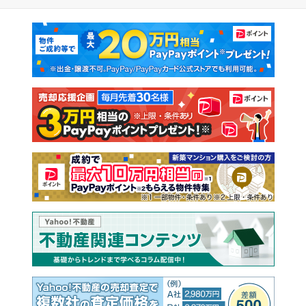
マンションカタログ
教えて！住まいの先生
新築マンション
中古マンション
新築一戸建て
中古一戸建て
注文住宅
土地
売却査定