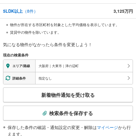
5LDK以上
（
8
件）
3,125万円
物件が所在する市区町村を対象とした平均価格を表示しています。
賃貸中の物件を除いています。
気になる物件がなかったら
条件を変更しよう！
現在の検索条件
大阪府｜大東市｜津の辺町
エリア/路線
指定なし
詳細条件
こ
新着物件通知を受け取る
の
検
索
検索条件を保存する
条
件
保存した条件の確認・通知設定の変更・解除は
マイページ
から行
で
えます。