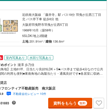
島根
岡山
広島
山口
阪線
(
10
)
近鉄長野線
(
9
)
（
1
）
バリアフリー住宅
（
0
）
はんな線
(
0
)
中区
近鉄西信貴ケーブル
(
63
)
(
0
)
香川
愛媛
高知
近鉄南大阪線 「藤井寺」駅 バス19分 羽曳が丘西三丁目
け
（
0
）
平屋・1階建て
（
0
）
保存した条件を見る
北 バス停下車 徒歩6分 他
線
(
0
)
京阪中之島線
(
0
)
南区
(
21
)
大阪府羽曳野市羽曳が丘西5丁目
ルーム（納戸）
（
1
）
佐賀
長崎
熊本
大分
線
(
0
)
阪急神戸本線
(
0
)
0
)
1968年10月（築58年）
5SLDK/地上2階建
線
(
0
)
阪神本線
(
0
)
土地
201.91m
/
建物
136.6m
2
2
(
10
)
豊中市
(
55
)
妙見線
(
0
)
南海線
(
0
)
駅が始発駅
（
0
）
海まで2km以内
（
0
）
この条件で検索する
この条件で検索する
この条件で検索する
この条件で検索する
この条件で検索する
この条件で検索する
市区町村以下を選択
市区町村を選択す
駅を選択する
1
)
泉大津市
(
12
)
川線
(
0
)
南海高野線
(
0
)
室内写真あり
水回り写真あり
る
建ち方、日当たり
4
)
守口市
(
61
)
すめポイント
瀧澤 歩乃佳
軌道上町線
(
0
)
南海空港線
(
0
)
角地】土地61坪、日当たり良好5LDK＋S■バス停まで徒歩4分なので公共
以上
（
4
）
角地
（
1
）
4
)
八尾市
(
56
)
機関の利用も便利■東南角地の為陽当たり・通風良好です■各居室に収納が
線
(
0
)
OsakaMetroニュートラム
(
0
)
家具の配置もしやすい間取りです 特徴・お部屋数も多く、ゆとりのある間
3
）
(
65
)
寝屋川市
(
103
)
で家族とのお時間を楽しめます・東南角地につき、日当たり・通風良好・
奨店
公園都市モノレール
(
0
)
北大阪急行電鉄
(
0
)
にお手入れされたお庭は季節を感じられる憩いの場です・接面道路は二方
1フロンティア不動産販売 南大阪店
0
)
大東市
(
43
)
0m以上のため、見通しもよく防犯面も安心です 周辺環境・道の駅・しらとり
不動産会社レビュー 10件
4.9
羽曳野バーべーキュー広場やちびっこ広場などがあり、家族連れで1日中楽
6
)
柏原市
(
36
)
ます・羽曳野市立羽曳が丘小学校まで徒歩約12分・羽曳野市立峰塚中学校
ダイニング15畳以上
資料をもらう
-51693
無料
歩約24分 弊社が選ばれる理由 1.お金の扱い方のプロ、ファイナンシャル
4
)
摂津市
(
39
)
ンナーが資金計画をサポート！2.買い替えなどにも対応できる売却専門チ