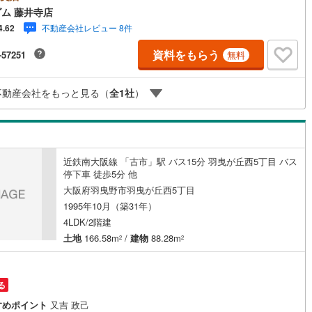
変便利ですよ！・前面道路広々約6.1mで駐車もらくらく是非一度お問い合
ム 藤井寺店
い----*----*----*----*----*----*----*----*---- 上場企業ならではの金融機関との
不動産会社レビュー 8件
4.62
「住宅ローンを借りれるか心配されている方」「充実した内容の住宅ロー
お探しの方」‥等住宅ローンについてもお気軽にご相談くださいお客様に
資料をもらう
-57251
無料
た適切な内容でご提案させて頂きます。ハウスフリーダムは【東証スタン
ド上場企業】です。不動産購入や住宅ローンについては、ハウスフリーダ
お任せ下さい。（ご来店の際は、店舗に駐車場を完備しております！）
不動産会社をもっと見る（
全
1
社
）
近鉄南大阪線 「古市」駅 バス15分 羽曳が丘西5丁目 バス
停下車 徒歩5分 他
大阪府羽曳野市羽曳が丘西5丁目
1995年10月（築31年）
4LDK/2階建
土地
166.58m
/
建物
88.28m
2
2
る
すめポイント
又吉 政己