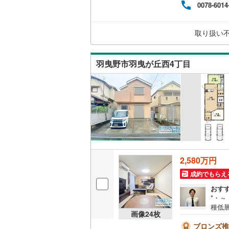
0078-6014
ちし
取り扱い
羽曳野市羽曳が丘西4丁目
2,580万円
成約でもらえ
おす
*・～
種低
画像
24
枚
「羽
す！
ブロンズ推