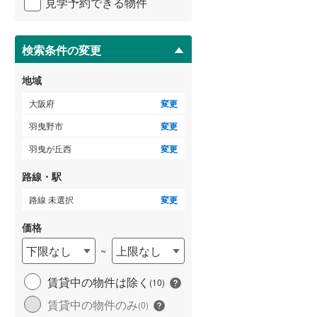
見学予約できる物件
ペ
ー
泉南市
(
41
)
ジ
に
検索条件の変更
大阪狭山市
(
20
)
保
存
豊能郡豊能町
(
29
)
地域
す
る
泉南郡熊取町
(
28
)
大阪府
変更
羽曳野市
変更
南河内郡太子町
(
10
)
羽曳が丘西
変更
路線・駅
路線 未選択
変更
価格
下限なし
上限なし
~
賃貸中の物件は除く
(
10
)
賃貸中の物件のみ
(
0
)