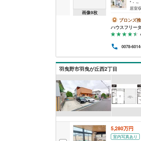
*・～
居室
画像
9
枚
広々
た空
ブロンズ推
を楽
ハウスフリーダ
--*--
ーン
方」
0078-6014
内容
業】
さい
羽曳野市羽曳が丘西2丁目
5,280万円
室内写真あり