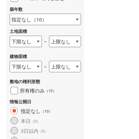
築年数
指定なし
（
10
）
土地面積
下限なし
上限なし
~
建物面積
下限なし
上限なし
~
敷地の権利形態
所有権のみ
（
10
）
情報公開日
指定なし
（
10
）
本日
（
0
）
3日以内
（
0
）