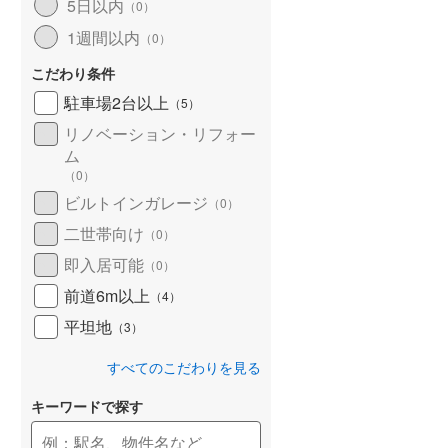
5日以内
（
0
）
1週間以内
（
0
）
こだわり条件
駐車場2台以上
（
5
）
リノベーション・リフォー
ム
（
0
）
ビルトインガレージ
（
0
）
二世帯向け
（
0
）
即入居可能
（
0
）
前道6m以上
（
4
）
平坦地
（
3
）
すべてのこだわりを見る
キーワードで探す