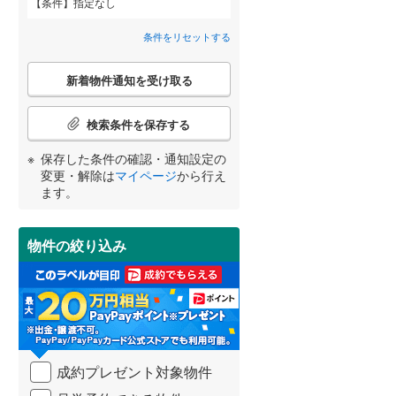
条件
指定なし
近鉄道明寺線
(
0
)
間取り変更可能
（
0
）
条件をリセットする
東区
京阪本線
(
47
(
)
0
)
3階建て以上
（
1
）
こ
阪急京都本線
(
0
)
北区
(
25
)
新着物件通知を受け取る
の
宮崎
鹿児島
沖縄
検
阪急宝塚本線
(
0
)
索
検索条件を保存する
条
阪神なんば線
(
0
)
件
池田市
(
32
)
保存した条件の確認・通知設定の
で
南海高師浜線
(
0
)
小学校まで1km以内
（
3
）
変更・解除は
マイページ
から行え
通
する
る
高槻市
(
190
)
条件をリセットする
条件をリセットする
条件をリセットする
条件をリセットする
条件をリセットする
条件をリセットする
ます。
知
阪堺電気軌道阪堺線
(
0
)
を
枚方市
(
226
)
南海汐見橋線
(
0
)
受
物件の絞り込み
南道路
（
1
）
け
泉佐野市
(
6
)
大阪モノレール線
(
0
)
取
る
河内長野市
(
65
)
水間鉄道
(
0
)
・
条
和泉市
(
26
)
件
を
羽曳野市
(
89
)
成約プレゼント対象物件
マ
イ
高石市
(
10
)