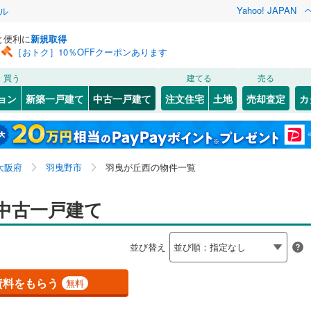
Yahoo! JAPAN
ル
と便利に
新規取得
［おトク］10％OFFクーポンあります
検索条件を保存しました
買う
建てる
売る
（JR西日本）
(
0
)
関西本線（JR西日本）
(
0
)
リノベーション
ョン
新築一戸建て
中古一戸建て
注文住宅
土地
売却査定
カ
この検索条件の新着物件通知は、
マイページ
から設定できます。
福知山線
(
0
)
ション・リフォーム
築古・築30年以上
（
4
）
2
)
福島区
恵我之荘
(
13
(
3
)
)
岩手
宮城
秋田
山形
関西空港線
(
0
)
(
31
)
東淀川区
軽里
(
1
)
(
70
)
大阪府、羽曳野市、羽曳が丘西
神奈川
埼玉
千葉
茨城
東線
(
0
)
東海道新幹線
(
0
)
大阪府
羽曳野市
羽曳が丘西の物件一覧
1
)
北区
誉田
(
(
7
6
)
)
2
）
大正区
西浦
オール電化
(
14
(
30
)
)
（
1
）
長野
富山
石川
福井
中古一戸建て
etro長堀鶴見緑地線
(
0
)
OsakaMetro今里筋線
(
0
)
検索条件を保存する
台以上
4
)
)
（
5
）
城東区
羽曳が丘
ビルトインガレージ
(
34
(
3
)
)
（
0
）
tro谷町線
(
0
)
OsakaMetro四つ橋線
(
0
)
閉じる
閉じる
お気に入りリストを見る
お気に入りリストを見る
閉じる
閉じる
岐阜
静岡
三重
並び替え
タ付インターホン
(
)
8
)
天王寺区
古市
防犯カメラ
(
4
)
(
20
（
)
0
）
マイページ
tro千日前線
(
0
)
OsakaMetro堺筋線
(
0
)
兵庫
京都
滋賀
奈良
(
18
)
住吉区
学園前
(
(
32
3
)
)
資料をもらう
無料
線
(
0
)
近鉄奈良線
(
0
)
全体
6
)
住之江区
(
29
)