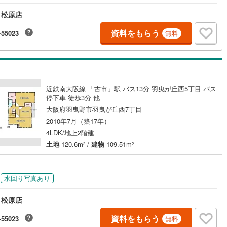
 松原店
資料をもらう
-55023
無料
近鉄南大阪線 「古市」駅 バス13分 羽曳が丘西5丁目 バス
停下車 徒歩3分 他
大阪府羽曳野市羽曳が丘西7丁目
2010年7月（築17年）
4LDK/地上2階建
土地
120.6m
/
建物
109.51m
2
2
水回り写真あり
 松原店
資料をもらう
-55023
無料