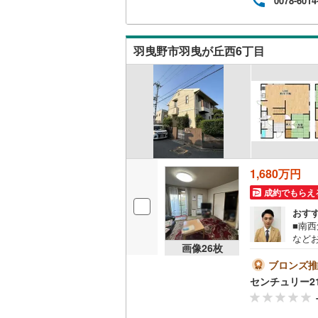
0078-6014
ます
ウッドデ
ど な
*・～
構造・規模・
羽曳野市羽曳が丘西6丁目
耐震、免
（
0
）
オンライン対
オンライ
1,680万円
成約でもらえ
オンライ
おす
■南西
など
画像
26
枚
チュ
住ま
ブロンズ推
ます
センチュリー2
せ！
駅より
業）