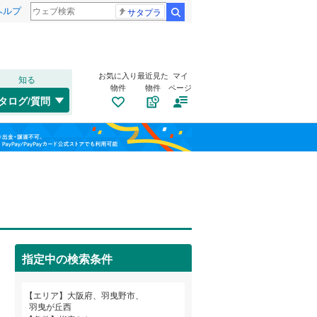
ヘルプ
サタプラ
検索
お気に入り
最近見た
マイ
知る
物件
物件
ページ
大阪環状線
(
0
)
タログ/質問
片町線
(
0
)
此花区
大黒
(
2
(
)
28
)
福島
東西線
(
0
)
旭区
河原城
(
19
(
4
)
)
栃木
群馬
山梨
山陽新幹線
(
0
)
西区
島泉
(
(
5
8
)
)
浪速区
野
トイレ２か所
(
2
)
(
7
)
（
7
）
OsakaMetro御堂筋線
(
0
)
鶴見区
羽曳が丘西
太陽光発電システム
(
25
)
(
10
)
（
3
）
OsakaMetro中央線
(
0
)
指定中の検索条件
生野区
南恵我之荘
(
46
)
(
1
)
和歌山
東住吉区
(
29
)
エリア
大阪府、羽曳野市、
近鉄信貴線
(
0
)
羽曳が丘西
平野区
(
60
)