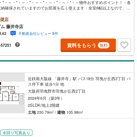
・*・～・*・～・*・～・*・～・*・～・*・～物件おすすめポイント！・各
収納確保されていますのでお部屋を広く使えます・全室6帖以上なので、
快適にお過ごしいただけます・閑静な住宅街なので、ゆったりと落ち着い
間でお過ごしいただけますよ・お庭がございますので、ガーデニングなど
奨店
しんでいただけますお客様からのお問い合わせ心よりお待ちしております--
ム 藤井寺店
--*----*----*----*----*----*----*---- 上場企業ならではの金融機関との提携「住宅ロ
不動産会社レビュー 8件
4.62
を借りれるか心配されている方」「充実した内容の住宅ローンをお探しの
‥等住宅ローンについてもお気軽にご相談くださいお客様に応じた適切な
資料をもらう
-57251
無料
でご提案させて頂きます。ハウスフリーダムは【東証スタンダード上場企
です。不動産購入や住宅ローンについては、ハウスフリーダムにお任せ下
。（ご来店の際は、店舗に駐車場を完備しております！）
近鉄南大阪線 「藤井寺」駅 バス18分 羽曳が丘西2丁目 バ
ス停下車 徒歩1分 他
大阪府羽曳野市羽曳が丘西2丁目
2024年6月（築3年）
2SLDK/地上2階建
土地
230.79m
/
建物
105.98m
2
2
水回り写真あり