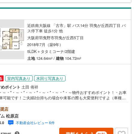
あり！3.たくさんの銀行と繋がりがあるため、最も低金利になるように審
(
43
)
東大阪市
(
286
)
可能！
(
32
)
交野市
(
28
)
ッチン
（
0
）
対面キッチン
（
6
）
近鉄南大阪線 「古市」駅 バス14分 羽曳が丘西四丁目 バ
ス停下車 徒歩1分 他
3
)
三島郡島本町
(
5
)
大阪府羽曳野市羽曳が丘西5丁目
契約、入居関連など
勢町
(
2
)
泉北郡忠岡町
(
4
)
2018年7月（築9年）
5LDK＋タタミコーナ/2階建
能
（
0
）
尻町
(
1
)
泉南郡岬町
(
17
)
土地
124.64m
/
建物
104.72m
2
2
河南町
(
8
)
南河内郡千早赤阪村
(
5
)
機あり
（
3
）
室内写真あり
水回り写真あり
る
すめポイント
土田 侑祥
・～・*・～・*・～・*・～・*・～・*・～物件おすすめポイント！・お車
駐車可能です！ご夫婦2台持ちの場合や来客の際も大変便利ですよ（車種に
）・太陽光発電システム付きです！電気代が節約でき、環境にもやさしい
インクローゼット
床下収納
（
1
）
よ・空間に広がりを持たせられるスキップフロア付き！空間同士が緩やか
奨店
ながっており、家族の存在をより一層身近に感じられます・小中学校徒歩
ム 松原店
！お子さまの登下校も安心ですハウスフリーダムは【東証スタンダード上
不動産会社レビュー 6件
5.0
業】です！松原店はキッズスペース・ベビールーム・大型駐車場完備！お
庭
帰りや、お子さま連れも大歓迎です！物件最寄りの駅まで送迎させて頂き