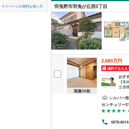
中国
鳥取
近鉄南大
羽曳野市羽曳が丘西5丁目
マイページの便利な使い方
吹き抜け
堺市
堺区
近鉄けい
(
36
)
四国
徳島
二世帯向
京阪交野
西区
(
51
)
サービス
九州・沖縄
福岡
阪急千里
美原区
(
4
立地
阪急箕面
大阪府のそのほ
岸和田市
能勢電鉄
最寄りの
かの地域
0
0
0
0
0
0
2,680万円
吹田市
(
4
該当物件
該当物件
該当物件
該当物件
該当物件
該当物件
件
件
件
件
件
件
南海多奈
成約でもらえ
配置、向き、
貝塚市
(
2
おす
阪堺電気
【東南
前道6m
茨木市
(
6
交通
南海泉北
画像
33
枚
あり
平坦地
（
富田林市
取り
シルバー推
国際文化
大事
センチュリー2
松原市
(
8
6.
LD
の郷
箕面市
(
4
しめ
リビング
0078-6014
まで徒
（
6
）
門真市
(
8
プラ