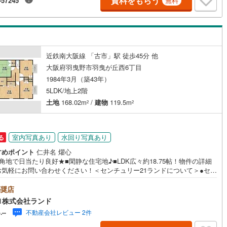
資料をもらう
-57245
無料
「見るだけ・聞くだけ」OK！不動産購入やご売却、住宅ローンのご相談な
ッキあり
（
2
）
んでもお気軽にご相談ください～・*・～・*・～・*・～・*・～・*・～・
施工・品質・工法関連
震、制震構造
住宅性能評価付き
（
0
）
近鉄南大阪線 「古市」駅 徒歩45分 他
大阪府羽曳野市羽曳が丘西6丁目
1984年3月（築43年）
5LDK/地上2階
応
土地
168.02m
/
建物
119.5m
2
2
ン内見(相談)可
（
0
）
IT重説可
（
0
）
室内写真あり
水回り写真あり
る
ン対応とは？
すめポイント
仁井名 燿心
角地で日当たり良好★■閑静な住宅地♪■LDK広々約18.75帖！物件の詳細
お気軽にお問い合わせください！＜センチュリー21ランドについて＞●セン
リー21ランド北花田本店は・・・ お客様のニーズに寄り添い、大切なお
いのご購入に最後まで伴走いたします！●リフォームのご相談も承っており
奨店
。●購入・売却・ローンのご相談・・・なんでもお気軽にご相談くださいま
1株式会社ランド
〇大阪メトロ御堂筋線「北花田」駅より徒歩約10分！○JR阪和線「浅香」
不動産会社レビュー 2件
-.--
徒歩約8分！〇営業時間:10:00～20:00（火曜日・水曜日定休日※祝日は営
事前にご連絡いただけますと、スムーズにご案内が可能です。ご連絡お待