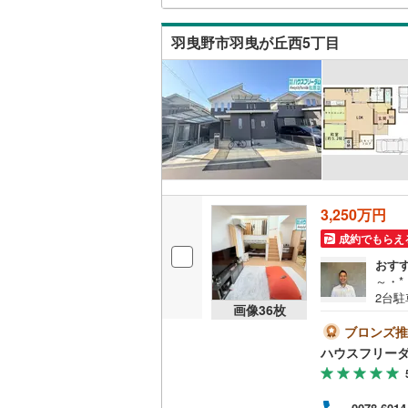
ーム
藤井寺市
査が
キッチン
羽曳野市羽曳が丘西5丁目
四條畷市
独立型キ
阪南市
(
4
販売、価格、
豊能郡能
即入居可
泉南郡田
浴室
南河内郡
3,250万円
浴室乾燥
成約でもらえ
おす
～・*
収納
2台
画像
36
枚
よる
ウォーク
です
ブロンズ推
（
5
）
につ
ハウスフリーダ
圏内
場企
バルコニー、
仕事