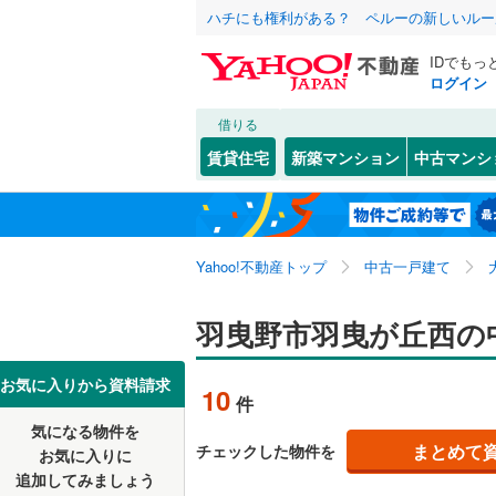
ハチにも権利がある？ ペルーの新しいルー
IDでもっ
ログイン
借りる
北海道
JR
北海道
東海道本線
こだわり条件
リフォーム、
賃貸住宅
新築マンション
中古マンシ
桜島線
(
0
)
リノベー
大阪市
都島区
伊賀
(
3
(
)
1
東北
青森
（
0
）
阪和線
(
0
)
西淀川区
樫山
(
2
)
関東
東京
おおさか
Yahoo!不動産トップ
中古一戸建て
設備
淀川区
郡戸
(
2
(
)
5
港区
高鷲
床暖房
(
(
17
7
（
)
)
信越・北陸
新潟
地下鉄
羽曳野市羽曳が丘西の
OsakaM
東成区
野々上
駐車場2
(
(
2
4
OsakaMe
東海
愛知
お気に入りから資料請求
10
件
中央区
はびきの
ＴＶモニ
(
2
OsakaMe
気になる物件を
（
1
）
近畿
大阪
阿倍野区
向野
(
2
)
まとめて
チェックした物件を
お気に入りに
私鉄・その他
近鉄大阪
追加してみましょう
間取り、居室
西成区
(
5