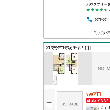
も大
ハウスフリーダ
わせくださ
提携
ンを
0078-6014
応じ
ダー
ムに
取り扱い
羽曳野市羽曳が丘西5丁目
998万円
成約でもらえ
おす