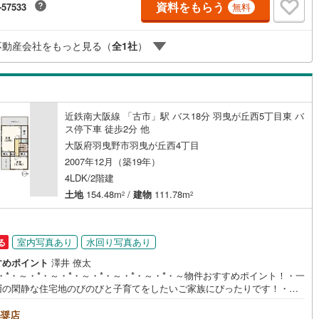
資料をもらう
-57533
無料
ております！
不動産会社をもっと見る（
全
1
社
）
近鉄南大阪線 「古市」駅 バス18分 羽曳が丘西5丁目東 バ
ス停下車 徒歩2分 他
大阪府羽曳野市羽曳が丘西4丁目
2007年12月（築19年）
4LDK/2階建
土地
154.48m
/
建物
111.78m
2
2
室内写真あり
水回り写真あり
る
すめポイント
澤井 僚太
・*・～・*・～・*・～・*・～・*・～・*・～物件おすすめポイント！・一
層の閑静な住宅地のびのびと子育てをしたいご家族にぴったりです！・
曳が丘西5丁目東」バス停まで徒歩2分。「古市」駅までバスで18分で
・お車2台駐車可能です！（車種による）ご夫婦2台持ちの場合や来客の際
奨店