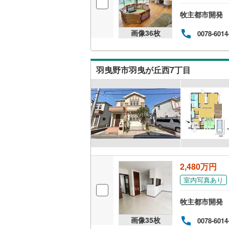
牧主都市開発
画像
36
枚
0078-6014
羽曳野市羽曳が丘西7丁目
2,480万円
室内写真あり
牧主都市開発
画像
35
枚
0078-6014