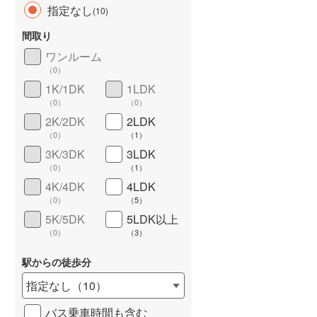
指定なし
(
10
)
間取り
ワンルーム
（
0
）
長期優良住宅
（
1
）
1K/1DK
1LDK
（
0
）
（
0
）
2K/2DK
2LDK
（
0
）
（
1
）
3K/3DK
3LDK
（
0
）
（
1
）
4K/4DK
4LDK
詳しく見る
（
0
）
（
5
）
5K/5DK
5LDK以上
（
0
）
（
3
）
駅からの徒歩分
指定なし
（
10
）
バス乗車時間も含む