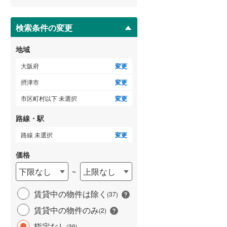
ー
泉南市
(
41
)
ジ
に
検索条件の変更
大阪狭山市
(
20
)
保
存
地域
豊能郡豊能町
(
29
)
す
る
大阪府
変更
泉南郡熊取町
(
28
)
摂津市
変更
南河内郡太子町
(
10
)
市区町村以下 未選択
変更
路線・駅
路線 未選択
変更
価格
下限なし
上限なし
~
賃貸中の物件は除く
(
37
)
賃貸中の物件のみ
(
2
)
指定なし
(
39
)