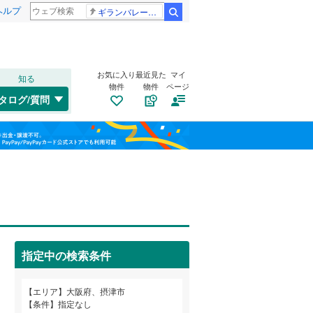
ヘルプ
ギランバレー症候群
検索
お気に入り
最近見た
マイ
知る
物件
物件
ページ
大阪環状線
(
0
)
タログ/質問
片町線
(
0
)
此花区
新在家
(
(
28
3
)
)
福島
東西線
(
0
)
旭区
鳥飼上
(
19
(
3
)
)
栃木
群馬
山梨
山陽新幹線
(
0
)
西区
鳥飼野々
(
5
)
(
3
)
浪速区
一津屋
トイレ２か所
(
(
7
3
)
)
（
20
）
OsakaMetro御堂筋線
(
0
)
鶴見区
鳥飼本町
太陽光発電システム
(
25
(
2
)
)
（
0
）
OsakaMetro中央線
(
0
)
指定中の検索条件
生野区
(
46
)
和歌山
東住吉区
(
29
)
エリア
大阪府、摂津市
近鉄信貴線
(
0
)
条件
指定なし
平野区
(
60
)