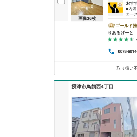
おす
■内
カー
画像
36
枚
地。
ま！
ゴールド推
見学
りあるげーと
下さ
も対応
わせ
0078-6014
さな
どご
ム相
取り扱い
さま
問、
摂津市鳥飼西4丁目