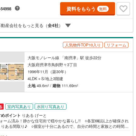
でスムーズに案内が可能です！■各種相談、承ります！■【無料送迎】「小
ッキあり
（
0
）
資料をもらう
-54998
無料
お子さまをつれて外出しづらい」「来店までの交通手段が取りづらい」な
相談ください！営業スタッフがご自宅に伺って送迎致します！【リフォー
談】資格を持った専門スタッフがお悩みに合わせてお話をうかがい、お客
施工・品質・工法関連
不動産会社をもっと見る（
全
4
社
）
にぴったりの提案を行います！■その他:物件相談、住宅ローン相談、ご質
気になること、何でもお気軽にご相談ください！
震、制震構造
住宅性能評価付き
（
0
）
人気物件TOP10入り
リフォーム
応
大阪モノレール線 「南摂津」駅 徒歩22分
大阪府摂津市鳥飼野々3丁目
ン内見(相談)可
（
12
）
IT重説可
（
12
）
1996年11月（築30年）
4LDK＋S/地上3階建
ン対応とは？
土地
49.6m
/
建物
111.69m
2
2
室内写真あり
水回り写真あり
る
すめポイント
りある げーと
フォーム済み！静かな住宅街で穏やかな暮らし!! ○各室6帖以上が確保され
とりある間取り♪ ○個室が十分にあるので、自分の時間と家族との時間の
ンスも取りやすく子育て世帯にもおススメ☆■物件検討中のお客さま！ちょ