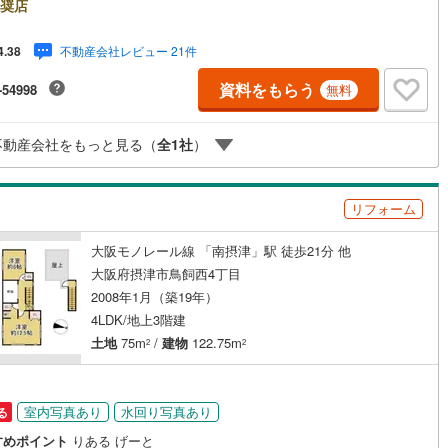
見学してみたいだけなどでも内覧可能です！売主さまの都合等で見学がで
奨店
い場合がございます。お気軽に「りあるげーと」までお問合わせ下さい！■
あるげーと」が選ばれるポイント！■年中休まず営業中！いつでも対応致し
不動産会社レビュー 21件
4.38
・営業時間:9:00～21:00上記の時間帯は、お電話でのお問い合わせでスム
に案内が可能です！■各種相談、承ります！■【無料送迎】「小さなお子さ
資料をもらう
-54998
無料
つれて外出しづらい」「来店までの交通手段が取りづらい」などご相談く
い！営業スタッフがご自宅に伺って送迎致します！【リフォーム相談】資
持った専門スタッフがお悩みに合わせてお話をうかがい、お客さまにぴっ
不動産会社をもっと見る（
全
1
社
）
の提案を行います！■その他:物件相談、住宅ローン相談、ご質問、気にな
と、何でもお気軽にご相談ください！
リフォーム
大阪モノレール線 「南摂津」駅 徒歩21分 他
大阪府摂津市鳥飼西4丁目
2008年1月（築19年）
4LDK/地上3階建
土地
75m
/
建物
122.75m
2
2
室内写真あり
水回り写真あり
る
すめポイント
りある げーと