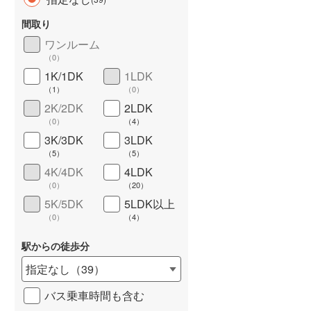
間取り
ワンルーム
（
0
）
1K/1DK
1LDK
長期優良住宅
（
0
）
（
1
）
（
0
）
2K/2DK
2LDK
（
0
）
（
4
）
3K/3DK
3LDK
（
5
）
（
5
）
4K/4DK
4LDK
（
0
）
（
20
）
詳しく見る
5K/5DK
5LDK以上
（
0
）
（
4
）
駅からの徒歩分
指定なし
（
39
）
バス乗車時間も含む