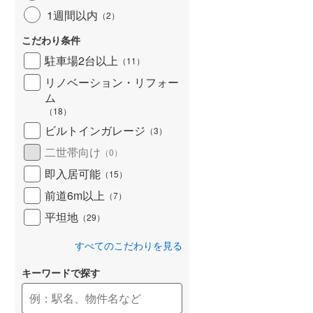
1週間以内
（
2
）
こだわり条件
駐車場2台以上
（
11
）
リノベーション・リフォー
ム
（
18
）
ビルトインガレージ
（
3
）
二世帯向け
（
0
）
即入居可能
（
15
）
前道6m以上
（
7
）
平坦地
（
29
）
すべてのこだわりを見る
キーワードで探す