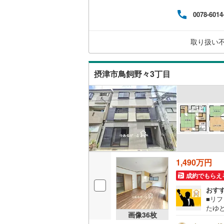
わせ
ウッドデ
0078-6014
さな
どご
ム相
構造・規模・
取り扱い
さま
問、
耐震、免
（
0
）
摂津市鳥飼野々3丁目
オンライン対
オンライ
オンライ
1,490万円
成約でもらえ
おす
■リ
たゆ
画像
36
枚
バラ