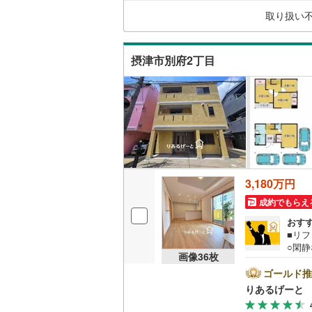
格を
取り扱い
たり
藤井寺市
キッチン
るこ
四條畷市
独立型キ
摂津市別府2丁目
阪南市
(
4
販売、価格、
豊能郡能
即入居可
泉南郡田
浴室
南河内郡
3,180万円
浴室乾燥
成約でもらえ
収納
おす
■リ
ウォーク
○閑
画像
36
枚
上！
（
2
）
ま！
ゴールド推
見学
りあるげーと
下さ
バルコニー、
も対応