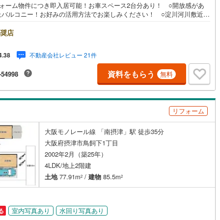
フォーム物件につき即入居可能！お車スペース2台分あり！ ○開放感があ
上バルコニー！お好みの活用方法でお楽しみください！ ○淀川河川敷近く
ち着いた住環境！ペットとの暮らしにも嬉しい立地！■物件検討中のお客さ
ちょっと見学してみたいだけなどでも内覧可能です！売主さまの都合等で
奨店
ができない場合がございます。お気軽に「りあるげーと」までお問合わせ
い！■「りあるげーと」が選ばれるポイント！■年中休まず営業中！いつで
不動産会社レビュー 21件
4.38
致します！・営業時間:9:00～21:00上記の時間帯は、お電話でのお問い合
でスムーズに案内が可能です！■各種相談、承ります！■【無料送迎】「小
資料をもらう
-54998
無料
お子さまをつれて外出しづらい」「来店までの交通手段が取りづらい」な
相談ください！営業スタッフがご自宅に伺って送迎致します！【リフォー
談】資格を持った専門スタッフがお悩みに合わせてお話をうかがい、お客
にぴったりの提案を行います！■その他:物件相談、住宅ローン相談、ご質
リフォーム
気になること、何でもお気軽にご相談ください！
大阪モノレール線 「南摂津」駅 徒歩35分
大阪府摂津市鳥飼下1丁目
2002年2月（築25年）
4LDK/地上2階建
土地
77.91m
/
建物
85.5m
2
2
室内写真あり
水回り写真あり
る