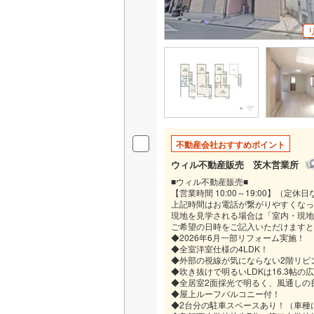
不動産会社おすすめポイント
ウィル不動産販売 茨木営業所
■ウィル不動産販売■
【営業時間 10:00～19:00】（定休
上記時間はお電話が繋がりやすくなっ
現地を見学される場合は「室内・現地
ご希望の日時をご記入いただけますと
◆2026年6月一部リフォーム実施！
◆全室洋室仕様の4LDK！
◆外部の視線が気にならない2階リビ
◆吹き抜けで明るいLDKは16.3帖の
◆全居室2面採光で明るく、風通しの
◆屋上ルーフバルコニー付！
◆2台分の駐車スペースあり！（車種