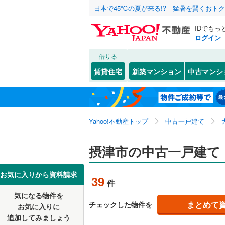
日本で45℃の夏が来る!? 猛暑を賢くおト
IDでもっ
ログイン
借りる
北海道
JR
北海道
東海道本線
こだわり条件
リフォーム、
賃貸住宅
新築マンション
中古マンシ
桜島線
(
0
)
リノベー
大阪市
都島区
正雀
(
2
(
)
1
東北
青森
（
18
）
阪和線
(
0
)
西淀川区
千里丘
(
1
関東
東京
おおさか
Yahoo!不動産トップ
中古一戸建て
設備
淀川区
鳥飼下
(
(
5
5
港区
鳥飼和道
床暖房
(
17
（
)
信越・北陸
新潟
地下鉄
摂津市の中古一戸建て
OsakaM
東成区
別府
駐車場2
(
2
(
)
2
OsakaMe
東海
愛知
お気に入りから資料請求
39
件
中央区
ＴＶモニ
(
2
OsakaMe
気になる物件を
（
14
）
近畿
大阪
阿倍野区
まとめて
チェックした物件を
お気に入りに
私鉄・その他
近鉄大阪
追加してみましょう
間取り、居室
西成区
(
5