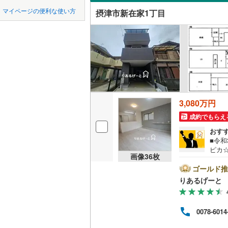
中国
鳥取
近鉄南大
マイページの便利な使い方
摂津市新在家1丁目
吹き抜け
堺市
堺区
近鉄けい
(
36
)
四国
徳島
二世帯向
京阪交野
西区
(
51
)
サービス
九州・沖縄
福岡
阪急千里
美原区
(
4
立地
阪急箕面
大阪府のそのほ
岸和田市
能勢電鉄
最寄りの
かの地域
3,080万円
0
0
0
0
0
0
吹田市
(
4
該当物件
該当物件
該当物件
該当物件
該当物件
該当物件
件
件
件
件
件
件
成約でもらえ
南海多奈
配置、向き、
貝塚市
(
2
おす
阪堺電気
■令和
前道6m
茨木市
(
6
ピカ
南海泉北
画像
36
枚
ター
平坦地
（
富田林市
と見
ゴールド推
国際文化
ない
りあるげーと
「り
松原市
(
8
LD
ます！
ーズ
箕面市
(
4
リビング
0078-6014
まを
ださ
（
12
）
門真市
(
8