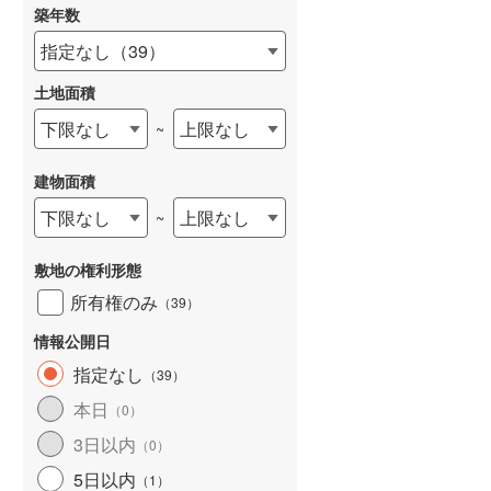
築年数
指定なし
（
39
）
土地面積
下限なし
上限なし
~
建物面積
下限なし
上限なし
~
敷地の権利形態
所有権のみ
（
39
）
情報公開日
指定なし
（
39
）
本日
（
0
）
3日以内
（
0
）
5日以内
（
1
）