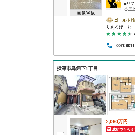
■リ
る屋
画像
36
枚
の落
ま！
ゴールド推
見学
りあるげーと
下さ
も対応
わせ
0078-6014
さな
どご
ム相
さま
摂津市鳥飼下1丁目
問、
2,080万円
成約でもらえ