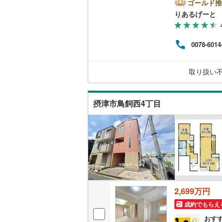
っと
ゴールド推
きな
りあるげーと
「り
ます！
ーズ
0078-6014
まを
ださ
格を
取り扱い
たり
るこ
摂津市鳥飼西4丁目
2,699万円
成約でもらえ
おす