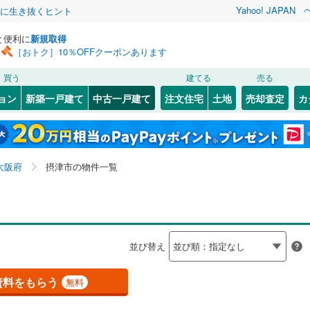
Yahoo! JAPAN
クに生き抜くヒント
と便利に
新規取得
［おトク］10％OFFクーポンあります
検索条件を保存しました
買う
建てる
売る
（JR西日本）
(
11
)
関西本線（JR西日本）
(
0
)
リノベーション
ョン
新築一戸建て
中古一戸建て
注文住宅
土地
売却査定
カ
この検索条件の新着物件通知は、
マイページ
から設定できます。
福知山線
(
0
)
ション・リフォーム
築古・築30年以上
（
15
）
2
)
福島区
正雀本町
(
13
(
1
)
)
岩手
宮城
秋田
山形
関西空港線
(
0
)
(
)
31
)
東淀川区
鶴野
(
2
)
(
70
)
大阪府、摂津市
神奈川
埼玉
千葉
茨城
東線
(
0
)
東海道新幹線
(
0
)
大阪府
摂津市の物件一覧
1
)
)
北区
鳥飼西
(
7
(
)
5
)
(
0
2
）
)
大正区
東別府
オール電化
(
(
30
1
)
)
（
1
）
長野
富山
石川
福井
etro長堀鶴見緑地線
(
0
)
OsakaMetro今里筋線
(
6
)
検索条件を保存する
台以上
4
)
（
11
）
城東区
鳥飼新町
ビルトインガレージ
(
34
(
4
)
)
（
3
）
tro谷町線
(
6
)
OsakaMetro四つ橋線
(
0
)
閉じる
閉じる
お気に入りリストを見る
お気に入りリストを見る
閉じる
閉じる
岐阜
静岡
三重
並び替え
タ付インターホン
)
天王寺区
防犯カメラ
(
20
（
)
0
）
マイページ
tro千日前線
(
0
)
OsakaMetro堺筋線
(
0
)
兵庫
京都
滋賀
奈良
(
18
)
住吉区
(
32
)
資料をもらう
無料
線
(
0
)
近鉄奈良線
(
0
)
全体
6
)
住之江区
(
29
)