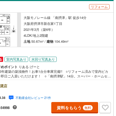
島根
岡山
広島
山口
阪線
(
0
)
近鉄長野線
(
0
)
リフォーム
（
1
）
バリアフリー住宅
（
0
）
はんな線
(
0
)
中区
近鉄西信貴ケーブル
(
63
)
(
0
)
香川
愛媛
高知
大阪モノレール線 「南摂津」駅 徒歩14分
け
（
0
）
平屋・1階建て
（
1
）
保存した条件を見る
線
(
0
)
京阪中之島線
(
0
)
南区
(
21
)
大阪府摂津市新在家1丁目
ルーム（納戸）
（
5
）
佐賀
長崎
熊本
大分
2021年3月（築6年）
線
(
0
)
阪急神戸本線
(
0
)
0
)
4LDK/地上2階建
線
(
0
)
阪神本線
(
0
)
土地
50.67m
/
建物
104.49m
2
2
(
10
)
豊中市
(
55
)
妙見線
(
0
)
南海線
(
0
)
駅が始発駅
（
0
）
海まで2km以内
（
0
）
この条件で検索する
この条件で検索する
この条件で検索する
この条件で検索する
この条件で検索する
この条件で検索する
市区町村以下を選択
市区町村を選択す
駅を選択する
1
)
泉大津市
(
12
)
室内写真あり
水回り写真あり
る
川線
(
0
)
南海高野線
(
0
)
建ち方、日当たり
4
)
守口市
(
61
)
すめポイント
りある げーと
軌道上町線
(
0
)
南海空港線
(
0
)
3年建築の築浅物件！お車1台分車庫完備!! ○リフォーム済みで室内ピカ
以上
（
7
）
角地
（
1
）
4
)
八尾市
(
56
)
☆即日ご入居いただけます！ ○「南摂津駅」14分。スーパー・ホームセン
線
(
0
)
OsakaMetroニュートラム
(
0
)
などの商業施設も近隣に揃う便利な立地！■物件検討中のお客さま！ちょっ
29
）
(
65
)
寝屋川市
(
103
)
学してみたいだけなどでも内覧可能です！売主さまの都合等で見学ができ
奨店
公園都市モノレール
(
0
)
北大阪急行電鉄
(
0
)
場合がございます。お気軽に「りあるげーと」までお問合わせ下さい！■
あるげーと」が選ばれるポイント！■年中休まず営業中！いつでも対応致し
0
)
大東市
(
43
)
不動産会社レビュー 21件
4.38
・営業時間:9:00～21:00上記の時間帯は、お電話でのお問い合わせでスム
に案内が可能です！■各種相談、承ります！■【無料送迎】「小さなお子さ
6
)
柏原市
(
36
)
資料をもらう
ダイニング15畳以上
-54998
無料
つれて外出しづらい」「来店までの交通手段が取りづらい」などご相談く
い！営業スタッフがご自宅に伺って送迎致します！【リフォーム相談】資
4
)
摂津市
(
39
)