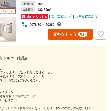
75m
土地面積
2
122.75m
建物面積
2
リフォーム
室内写真あり
水回り写真あり
成約でもらえる
0078-6014-50269
資料をもらう
無料
シルバー推奨店
日なし）
ております。ぜひお気軽にご連絡下さい！
を見学する（無料）」ボタンより
スムーズにご案内が可能です。
ングプラン！
広さを確保！主寝室は12.5帖！
良いお住まい！
による）中央環状線が近くを走っており、車での移動が便利な立地！