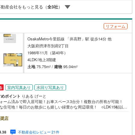
持った専門スタッフがお悩みに合わせてお話をうかがい、お客さまにぴっ
不動産会社をもっと見る（
全
3
社
）
の提案を行います！■その他:物件相談、住宅ローン相談、ご質問、気にな
(
43
)
東大阪市
(
286
)
と、何でもお気軽にご相談ください！
(
32
)
交野市
(
28
)
ッチン
（
0
）
対面キッチン
（
11
）
リフォーム
3
)
三島郡島本町
(
5
)
OsakaMetro今里筋線 「井高野」駅 徒歩14分 他
契約、入居関連など
勢町
(
2
)
泉北郡忠岡町
(
4
)
大阪府摂津市別府2丁目
能
（
15
）
1986年11月（築40年）
尻町
(
1
)
泉南郡岬町
(
17
)
4LDK/地上3階建
土地
75.75m
/
建物
95.04m
河南町
(
8
)
南河内郡千早赤阪村
(
5
)
2
2
機あり
（
9
）
室内写真あり
水回り写真あり
る
すめポイント
りある げーと
フォーム済みで即入居可能！お車スペース3台分！複数台の所有が可能！
インクローゼット
床下収納
（
1
）
静な住宅地！毎日のお散歩にも嬉しい緑豊かな周辺環境！ ○LDK15帖以
お部屋数豊富でファミリーにぴったりのお住まい！■物件検討中のお客さ
ちょっと見学してみたいだけなどでも内覧可能です！売主さまの都合等で
奨店
ができない場合がございます。お気軽に「りあるげーと」までお問合わせ
い！■「りあるげーと」が選ばれるポイント！■年中休まず営業中！いつで
庭
不動産会社レビュー 21件
4.38
致します！・営業時間:9:00～21:00上記の時間帯は、お電話でのお問い合