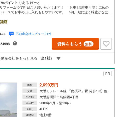
すめポイント
りある げーと
装リフォーム済で即日ご入居いただけます！ ○お車1台駐車可能！広めの
スペースでお車の出し入れもしやすいです。 ○河川敷に近く緑豊かな立
毎日のお散歩が楽しみになる気持ちの良い環境です!!■物件検討中のお客さ
ちょっと見学してみたいだけなどでも内覧可能です！売主さまの都合等で
奨店
ができない場合がございます。お気軽に「りあるげーと」までお問合わせ
い！■「りあるげーと」が選ばれるポイント！■年中休まず営業中！いつで
不動産会社レビュー 21件
4.38
致します！・営業時間:9:00～21:00上記の時間帯は、お電話でのお問い合
でスムーズに案内が可能です！■各種相談、承ります！■【無料送迎】「小
資料をもらう
-54998
無料
お子さまをつれて外出しづらい」「来店までの交通手段が取りづらい」な
相談ください！営業スタッフがご自宅に伺って送迎致します！【リフォー
談】資格を持った専門スタッフがお悩みに合わせてお話をうかがい、お客
不動産会社をもっと見る（
全
1
社
）
にぴったりの提案を行います！■その他:物件相談、住宅ローン相談、ご質
気になること、何でもお気軽にご相談ください！
PR
2,699万円
価格
大阪モノレール線 「南摂津」駅 徒歩19分 他
交通
大阪府摂津市鳥飼西4丁目
所在地
2008年1月（築19年）
築年数
4LDK
間取り
地上3階
建物階