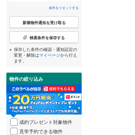
近鉄道明寺線
(
0
)
条件をリセットする
間取り変更可能
（
0
）
東区
京阪本線
(
47
(
)
0
)
こ
3階建て以上
（
27
）
新着物件通知を受け取る
の
阪急京都本線
(
19
)
北区
(
25
)
検
宮崎
鹿児島
沖縄
索
阪急宝塚本線
(
0
)
検索条件を保存する
条
阪神なんば線
(
0
)
件
保存した条件の確認・通知設定の
池田市
(
32
)
で
変更・解除は
マイページ
から行え
南海高師浜線
(
0
)
通
小学校まで1km以内
（
11
）
ます。
する
る
高槻市
(
190
)
知
条件をリセットする
条件をリセットする
条件をリセットする
条件をリセットする
条件をリセットする
条件をリセットする
阪堺電気軌道阪堺線
(
0
)
を
枚方市
(
226
)
受
物件の絞り込み
南海汐見橋線
(
0
)
け
南道路
（
3
）
泉佐野市
(
6
)
取
大阪モノレール線
(
37
)
る
河内長野市
(
65
)
・
水間鉄道
(
0
)
条
和泉市
(
26
)
件
を
成約プレゼント対象物件
羽曳野市
(
89
)
マ
イ
見学予約できる物件
高石市
(
10
)
ペ