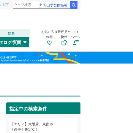
ヘルプ
岡山学芸館高校
検索
お気に入り
最近見た
マイ
知る
物件
物件
ページ
大阪環状線
(
0
)
タログ/質問
片町線
(
0
)
此花区
北野
(
1
(
)
28
)
福島
東西線
(
0
)
旭区
信達大苗代
(
19
)
(
1
)
栃木
群馬
山梨
山陽新幹線
(
0
)
西区
幡代
(
(
5
3
)
)
浪速区
トイレ２か所
(
7
)
（
11
）
OsakaMetro御堂筋線
(
0
)
鶴見区
太陽光発電システム
(
26
)
（
4
）
OsakaMetro中央線
(
0
)
指定中の検索条件
生野区
(
46
)
和歌山
東住吉区
(
28
)
エリア
大阪府、泉南市
近鉄信貴線
(
0
)
条件
指定なし
平野区
(
58
)