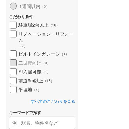
1週間以内
（
0
）
こだわり条件
駐車場2台以上
（
16
）
リノベーション・リフォー
ム
（
7
）
ビルトインガレージ
（
1
）
二世帯向け
（
0
）
即入居可能
（
1
）
前道6m以上
（
15
）
平坦地
（
4
）
すべてのこだわりを見る
キーワードで探す