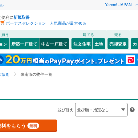
Yahoo! JAPAN
ル
と便利に
新規取得
ボーナスセレクション 人気商品が最大40％
検索条件を保存しました
買う
建てる
売る
（JR西日本）
(
0
)
関西本線（JR西日本）
(
0
)
リノベーション
ョン
新築一戸建て
中古一戸建て
注文住宅
土地
売却査定
カ
この検索条件の新着物件通知は、
マイページ
から設定できます。
福知山線
(
0
)
ション・リフォーム
築古・築30年以上
（
24
）
2
)
福島区
男里
(
2
(
)
13
)
岩手
宮城
秋田
山形
)
関西空港線
(
1
)
(
31
)
東淀川区
信達市場
(
(
69
9
)
)
大阪府、泉南市
神奈川
埼玉
千葉
茨城
東線
(
0
)
東海道新幹線
(
0
)
大阪府
泉南市の物件一覧
1
)
北区
鳴滝
(
(
7
1
)
)
1
）
大正区
オール電化
(
32
)
（
8
）
長野
富山
石川
福井
etro長堀鶴見緑地線
(
0
)
OsakaMetro今里筋線
(
0
)
検索条件を保存する
台以上
3
)
（
16
）
城東区
ビルトインガレージ
(
35
)
（
1
）
tro谷町線
(
0
)
OsakaMetro四つ橋線
(
0
)
閉じる
閉じる
お気に入りリストを見る
お気に入りリストを見る
閉じる
閉じる
岐阜
静岡
三重
並び替え
タ付インターホン
)
天王寺区
防犯カメラ
(
20
（
)
0
）
マイページ
tro千日前線
(
0
)
OsakaMetro堺筋線
(
0
)
兵庫
京都
滋賀
奈良
(
19
)
住吉区
(
33
)
資料をもらう
無料
線
(
0
)
近鉄奈良線
(
0
)
全体
5
)
住之江区
(
28
)