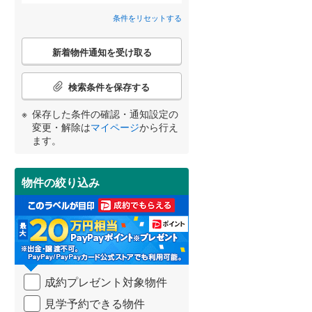
近鉄道明寺線
(
0
)
条件をリセットする
間取り変更可能
（
0
）
東区
京阪本線
(
47
(
)
0
)
こ
3階建て以上
（
0
）
新着物件通知を受け取る
の
阪急京都本線
(
0
)
北区
(
25
)
検
宮崎
鹿児島
沖縄
索
阪急宝塚本線
(
0
)
検索条件を保存する
条
阪神なんば線
(
0
)
件
保存した条件の確認・通知設定の
池田市
(
33
)
で
変更・解除は
マイページ
から行え
南海高師浜線
(
0
)
通
小学校まで1km以内
（
1
）
ます。
する
る
高槻市
(
187
)
知
条件をリセットする
条件をリセットする
条件をリセットする
条件をリセットする
条件をリセットする
条件をリセットする
阪堺電気軌道阪堺線
(
0
)
を
枚方市
(
224
)
受
物件の絞り込み
南海汐見橋線
(
0
)
け
南道路
（
5
）
泉佐野市
(
7
)
取
大阪モノレール線
(
0
)
る
河内長野市
(
67
)
・
水間鉄道
(
0
)
条
和泉市
(
26
)
件
を
成約プレゼント対象物件
羽曳野市
(
89
)
マ
イ
見学予約できる物件
高石市
(
10
)
ペ