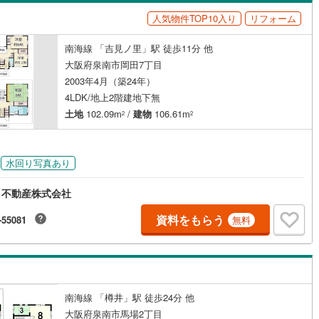
島根
岡山
広島
山口
阪線
(
0
)
近鉄長野線
(
0
)
人気物件TOP10入り
リフォーム
（
3
）
バリアフリー住宅
（
0
）
はんな線
(
0
)
中区
近鉄西信貴ケーブル
(
62
)
(
0
)
香川
愛媛
高知
南海線 「吉見ノ里」駅 徒歩11分 他
け
（
0
）
平屋・1階建て
（
5
）
保存した条件を見る
線
(
0
)
京阪中之島線
(
0
)
南区
(
20
)
大阪府泉南市岡田7丁目
ルーム（納戸）
（
2
）
佐賀
長崎
熊本
大分
2003年4月（築24年）
線
(
0
)
阪急神戸本線
(
0
)
0
)
4LDK/地上2階建地下無
線
(
0
)
阪神本線
(
0
)
土地
102.09m
/
建物
106.61m
2
2
(
10
)
豊中市
(
56
)
妙見線
(
0
)
南海線
(
32
)
駅が始発駅
（
0
）
海まで2km以内
（
3
）
この条件で検索する
この条件で検索する
この条件で検索する
この条件で検索する
この条件で検索する
この条件で検索する
市区町村以下を選択
市区町村を選択す
駅を選択する
3
)
泉大津市
(
12
)
水回り写真あり
川線
(
0
)
南海高野線
(
0
)
建ち方、日当たり
4
)
守口市
(
61
)
軌道上町線
(
0
)
南海空港線
(
1
)
ト不動産株式会社
以上
（
15
）
角地
（
2
）
5
)
八尾市
(
53
)
線
(
0
)
OsakaMetroニュートラム
(
0
)
資料をもらう
-55081
無料
4
）
(
66
)
寝屋川市
(
105
)
公園都市モノレール
(
0
)
北大阪急行電鉄
(
0
)
9
)
大東市
(
44
)
5
)
柏原市
(
37
)
ダイニング15畳以上
南海線 「樽井」駅 徒歩24分 他
大阪府泉南市馬場2丁目
4
)
摂津市
(
39
)