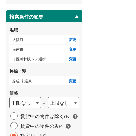
ー
泉南市
(
40
)
ジ
に
検索条件の変更
大阪狭山市
(
20
)
保
存
地域
豊能郡豊能町
(
29
)
す
る
大阪府
変更
泉南郡熊取町
(
29
)
泉南市
変更
南河内郡太子町
(
11
)
市区町村以下 未選択
変更
路線・駅
路線 未選択
変更
価格
下限なし
上限なし
~
賃貸中の物件は除く
(
36
)
賃貸中の物件のみ
(
4
)
指定なし
(
40
)