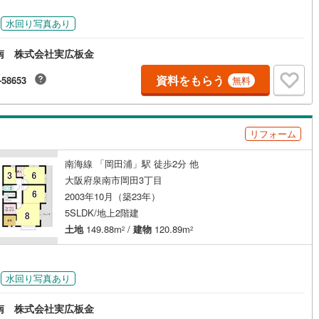
ッキあり
（
3
）
水回り写真あり
施工・品質・工法関連
南 株式会社実広板金
震、制震構造
住宅性能評価付き
（
0
）
資料をもらう
-58653
無料
応
リフォーム
ン内見(相談)可
（
11
）
IT重説可
（
11
）
南海線 「岡田浦」駅 徒歩2分 他
大阪府泉南市岡田3丁目
2003年10月（築23年）
ン対応とは？
5SLDK/地上2階建
土地
149.88m
/
建物
120.89m
2
2
水回り写真あり
南 株式会社実広板金