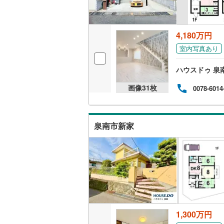
4,180万円
室内写真あり
ハウスドゥ 泉
画像
31
枚
0078-6014
泉南市新家
1,300万円