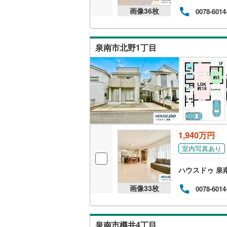
画像
36
枚
0078-6014
泉南市北野1丁目
1,940万円
室内写真あり
ハウスドゥ 泉
画像
33
枚
0078-6014
泉南市樽井4丁目