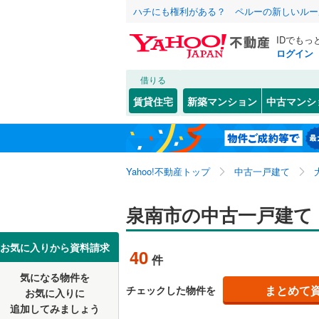
ハチにも権利がある？ ペルーの新しいルー
IDでもっ
ログイン
借りる
北海道
JR
北海道
東海道本線
こだわり条件
リフォーム、
賃貸住宅
新築マンション
中古マンシ
桜島線
(
0
)
リノベー
大阪市
都島区
岡田
(
7
(
)
1
東北
青森
（
7
）
阪和線
(
33
西淀川区
新家
(
7
)
関東
東京
おおさか
Yahoo!不動産トップ
中古一戸建て
設備
淀川区
樽井
(
6
(
)
5
港区
馬場
床暖房
(
(
17
3
（
)
)
信越・北陸
新潟
地下鉄
泉南市の中古一戸建て
OsakaM
東成区
駐車場2
(
2
OsakaMe
東海
愛知
お気に入りから資料請求
40
件
中央区
ＴＶモニ
(
2
OsakaMe
気になる物件を
（
10
）
近畿
大阪
阿倍野区
まとめて
チェックした物件を
お気に入りに
私鉄・その他
近鉄大阪
追加してみましょう
間取り、居室
西成区
(
5