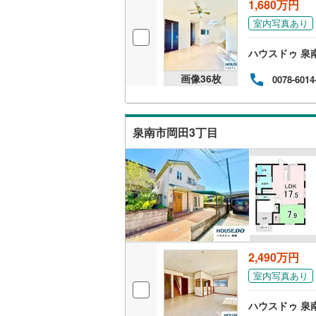
1,680万円
ウッドデ
室内写真あり
構造・規模・
ハウスドゥ 泉
耐震、免
画像
36
枚
0078-6014
（
0
）
オンライン対
泉南市岡田3丁目
オンライ
オンライ
2,490万円
室内写真あり
ハウスドゥ 泉