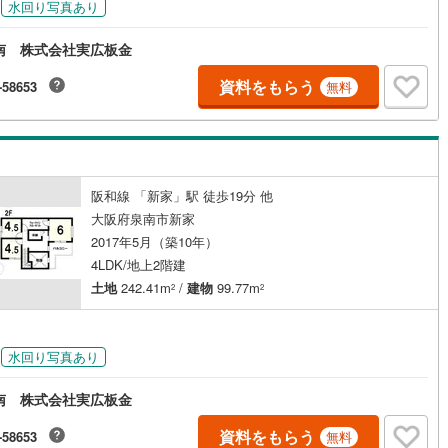
水回り写真あり
南 株式会社実広板金
資料をもらう
-58653
無料
阪和線 「新家」駅 徒歩19分 他
大阪府泉南市新家
2017年5月（築10年）
4LDK/地上2階建
土地
242.41m
/
建物
99.77m
2
2
水回り写真あり
南 株式会社実広板金
資料をもらう
-58653
無料