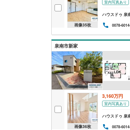
室内写真あり
ハウスドゥ 泉
画像
35
枚
0078-6014
泉南市新家
3,160万円
室内写真あり
ハウスドゥ 泉
画像
36
枚
0078-6014