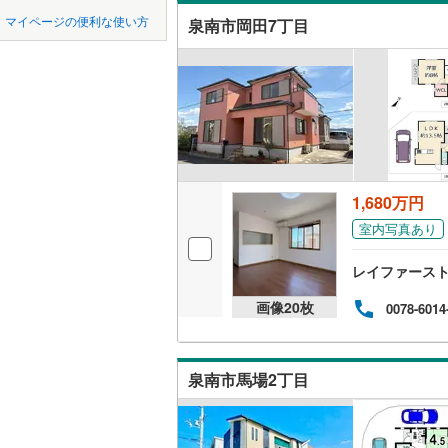
中国
鳥取
近鉄南大
マイページの便利な使い方
泉南市岡田7丁目
吹き抜け
堺市
堺区
近鉄けい
(
36
)
四国
徳島
二世帯向
京阪交野
西区
(
51
)
サービス
九州・沖縄
福岡
阪急千里
美原区
(
4
立地
阪急箕面
大阪府のそのほ
岸和田市
能勢電鉄
最寄りの
かの地域
1,680万円
0
0
0
0
0
0
吹田市
(
4
該当物件
該当物件
該当物件
該当物件
該当物件
該当物件
件
件
件
件
件
件
室内写真あり
南海多奈
配置、向き、
貝塚市
(
2
阪堺電気
レイファース
前道6m
茨木市
(
6
南海泉北
画像
20
枚
0078-6014
平坦地
（
富田林市
国際文化
松原市
(
7
LD
泉南市馬場2丁目
箕面市
(
4
リビング
（
9
）
門真市
(
8