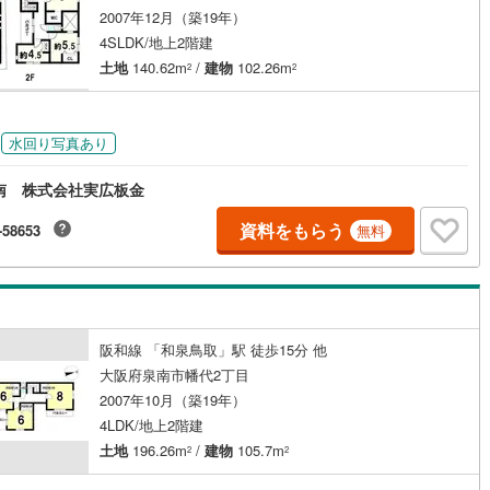
2007年12月（築19年）
(
44
)
東大阪市
(
287
)
4SLDK/地上2階建
土地
140.62m
/
建物
102.26m
2
2
(
32
)
交野市
(
28
)
ッチン
（
0
）
対面キッチン
（
11
）
3
)
三島郡島本町
(
5
)
水回り写真あり
契約、入居関連など
勢町
(
2
)
泉北郡忠岡町
(
4
)
能
（
1
）
南 株式会社実広板金
尻町
(
1
)
泉南郡岬町
(
15
)
資料をもらう
-58653
無料
河南町
(
9
)
南河内郡千早赤阪村
(
5
)
機あり
（
8
）
阪和線 「和泉鳥取」駅 徒歩15分 他
大阪府泉南市幡代2丁目
インクローゼット
床下収納
（
5
）
2007年10月（築19年）
4LDK/地上2階建
土地
196.26m
/
建物
105.7m
2
2
庭