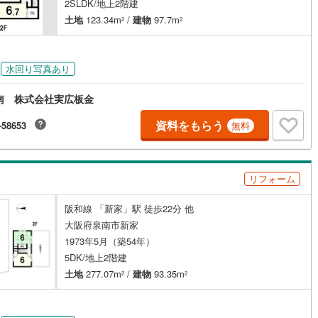
2SLDK/地上2階建
土地
123.34m
/
建物
97.7m
2
2
水回り写真あり
南 株式会社実広板金
資料をもらう
-58653
無料
リフォーム
阪和線 「新家」駅 徒歩22分 他
大阪府泉南市新家
1973年5月（築54年）
5DK/地上2階建
土地
277.07m
/
建物
93.35m
2
2