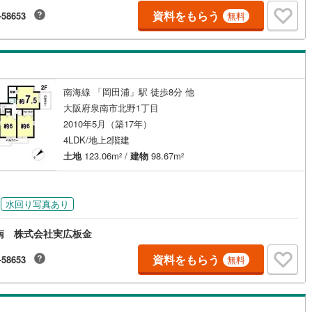
資料をもらう
-58653
無料
南海線 「岡田浦」駅 徒歩8分 他
大阪府泉南市北野1丁目
2010年5月（築17年）
4LDK/地上2階建
土地
123.06m
/
建物
98.67m
2
2
水回り写真あり
南 株式会社実広板金
資料をもらう
-58653
無料