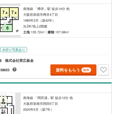
南海線 「樽井」駅 徒歩14分 他
大阪府泉南市樽井4丁目
1985年3月（築42年）
3LDK/地上2階建
土地
135.72m
/
建物
107.68m
2
2
水回り写真あり
南 株式会社実広板金
資料をもらう
-58653
無料
南海線 「岡田浦」駅 徒歩12分 他
大阪府泉南市岡田6丁目
2020年5月（築7年）