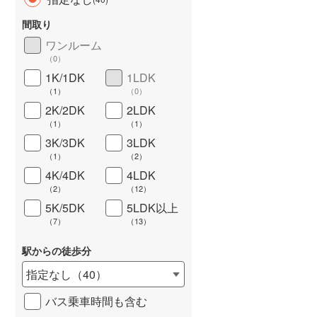
間取り
ワンルーム
（
0
）
1K/1DK
1LDK
長期優良住宅
（
0
）
（
1
）
（
0
）
2K/2DK
2LDK
（
1
）
（
1
）
3K/3DK
3LDK
（
1
）
（
2
）
4K/4DK
4LDK
（
2
）
（
12
）
詳しく見る
5K/5DK
5LDK以上
（
7
）
（
13
）
駅からの徒歩分
指定なし
（
40
）
バス乗車時間も含む