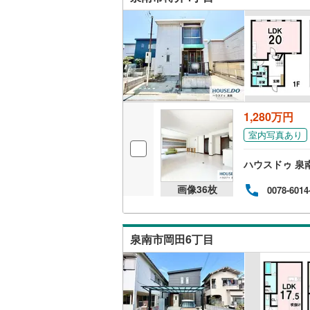
1,280万円
室内写真あり
ハウスドゥ 泉
画像
36
枚
0078-6014
泉南市岡田6丁目