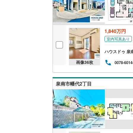
藤井寺市
キッチン
四條畷市
独立型キ
1,840万円
阪南市
(
4
室内写真あり
販売、価格、
豊能郡能
即入居可
ハウスドゥ 泉
泉南郡田
画像
36
枚
0078-6014
浴室
南河内郡
浴室乾燥
泉南市幡代2丁目
収納
ウォーク
（
7
）
バルコニー、