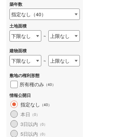
築年数
指定なし
（
40
）
土地面積
下限なし
上限なし
~
建物面積
下限なし
上限なし
~
敷地の権利形態
所有権のみ
（
40
）
情報公開日
指定なし
（
40
）
本日
（
0
）
3日以内
（
0
）
5日以内
（
0
）