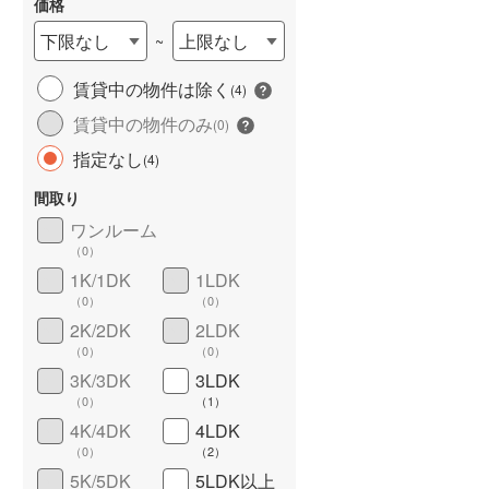
価格
下限なし
上限なし
~
賃貸中の物件は除く
(
4
)
長期優良住宅
（
0
）
賃貸中の物件のみ
(
0
)
指定なし
(
4
)
間取り
ワンルーム
（
0
）
1K/1DK
1LDK
（
0
）
（
0
）
詳しく見る
2K/2DK
2LDK
（
0
）
（
0
）
3K/3DK
3LDK
（
0
）
（
1
）
4K/4DK
4LDK
（
0
）
（
2
）
5K/5DK
5LDK以上