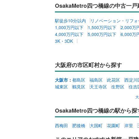
OsakaMetro四つ橋線の中古
駅徒歩10分以内
リノベーション・リフォ
1,000万円以下
1,500万円以下
2,000
4,000万円以下
5,000万円以下
6,000
3K・3DK
大阪府の市区町村から探す
大阪市
：
都島区
福島区
此花区
西淀川
城東区
鶴見区
天王寺区
生野区
住吉
OsakaMetro四つ橋線の駅から探
西梅田
肥後橋
大国町
花園町
岸里