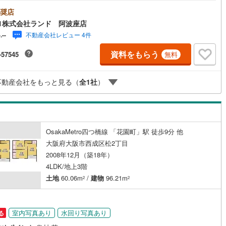
ー東向きで日当たり良好！●2沿線以上利用可！●角地で閑静な住宅街！＜
ッキあり
（
0
）
＞●南海汐見橋線「津守」駅より徒歩約9分お気軽にお問い合わせくださ
奨店
＜センチュリー21ランドについて＞●センチュリー21ランド阿波座店
1株式会社ランド 阿波座店
・・ お客様のニーズに寄り添い、大切なお住まいのご購入に最後まで伴
施工・品質・工法関連
不動産会社レビュー 4件
-.--
たします！●リフォームのご相談も承っております。●不動産に関するお悩
、なんでもお気軽にご相談くださいませ！
資料をもらう
-57545
無料
震、制震構造
住宅性能評価付き
（
0
）
不動産会社をもっと見る（
全
1
社
）
応
ン内見(相談)可
（
2
）
IT重説可
（
2
）
OsakaMetro四つ橋線 「花園町」駅 徒歩9分 他
ン対応とは？
大阪府大阪市西成区松2丁目
2008年12月（築18年）
4LDK/地上3階
土地
60.06m
/
建物
96.21m
2
2
室内写真あり
水回り写真あり
る