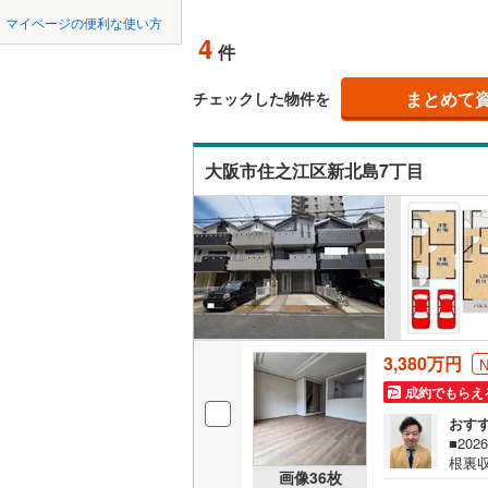
中国
鳥取
近鉄南大
マイページの便利な使い方
吹き抜け
4
件
堺市
堺区
近鉄けい
(
15
)
四国
徳島
二世帯向
京阪交野
西区
(
6
)
まとめて
チェックした物件を
サービス
九州・沖縄
福岡
阪急千里
美原区
(
2
大阪市住之江区新北島7丁目
立地
阪急箕面
大阪府のそのほ
岸和田市
能勢電鉄
最寄りの
かの地域
0
0
0
0
0
0
吹田市
(
5
該当物件
該当物件
該当物件
該当物件
該当物件
該当物件
件
件
件
件
件
件
南海多奈
配置、向き、
貝塚市
(
9
阪堺電気
前道6m
茨木市
(
2
南海泉北
平坦地
（
富田林市
3,380万円
国際文化
成約でもらえ
松原市
(
1
LD
おす
箕面市
(
1
■20
リビング
根裏
画像
36
枚
（
3
）
門真市
(
1
21