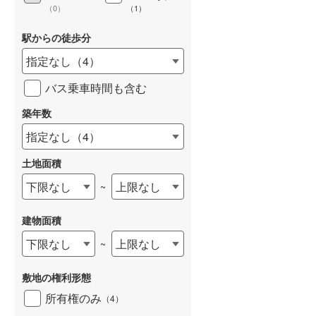
（
0
）
（
1
）
駅からの徒歩分
指定なし
（
4
）
バス乗車時間も含む
築年数
指定なし
（
4
）
土地面積
下限なし
上限なし
~
建物面積
下限なし
上限なし
~
敷地の権利形態
所有権のみ
（
4
）