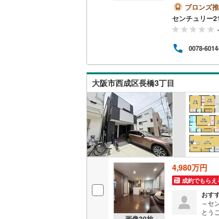
ーズ
ブロンズ推
ーム
藤井寺市
センチュリー2
キッチン
お気
0分！
四條畷市
独立型キ
日・
0078-6014
内が
阪南市
(
1
販売、価格、
豊能郡能
大阪市西成区長橋3丁目
即入居可
泉南郡田
浴室
南河内郡
浴室乾燥
収納
4,980万円
ウォーク
成約でもらえ
（
1
）
おす
～セ
バルコニー、
とう
画像
30
枚