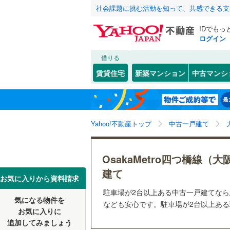
社会課題に挑む活動を知って、共感できる支
IDでもっ
ログイン
借りる
北海道
JR
北海道
東海道本線
こだわり条件
リフォーム、
賃貸住宅
新築マンション
中古マンシ
桜島線
(
1
)
リノベー
大阪市
都島区
(
2
東北
青森
（
1
）
阪和線
(
78
(
0
)
(
0
)
(
0
西淀川区
関東
東京
おおさか
Yahoo!不動産トップ
中古一戸建て
設備
淀川区
(
6
港区
床暖房
(
3
（
)
信越・北陸
新潟
地下鉄
OsakaM
OsakaMetro四つ橋線（
東成区
駐車場2
(
5
OsakaMe
建て
東海
愛知
お気に入りから資料請求
中央区
ＴＶモニ
(
0
OsakaMe
駐車場が2台以上ある中古一戸建てな
気になる物件を
（
2
）
なども安心です。駐車場が2台以上ある理
近畿
大阪
阿倍野区
お気に入りに
私鉄・その他
近鉄大阪
追加してみましょう
間取り、居室
西成区
(
3