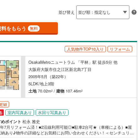
島根
岡山
広島
山口
阪線
(
68
)
近鉄長野線
(
64
)
（
0
）
バリアフリー住宅
（
0
）
並び替え
はんな線
(
24
)
中区
近鉄西信貴ケーブル
(
27
)
(
2
)
香川
愛媛
高知
け
（
0
）
平屋・1階建て
（
0
）
保存した条件を見る
線
(
36
)
京阪中之島線
(
0
)
南区
(
9
)
資料をもらう
無料
ルーム（納戸）
（
0
）
佐賀
長崎
熊本
大分
線
(
9
)
阪急神戸本線
(
8
)
2
)
線
(
11
)
阪神本線
(
5
)
人気物件TOP10入り
リフォーム
(
7
)
豊中市
(
15
)
妙見線
(
14
)
南海線
(
69
)
駅が始発駅
（
0
）
海まで2km以内
（
0
）
OsakaMetroニュートラム 「平林」駅 徒歩5分 他
この条件で検索する
この条件で検索する
この条件で検索する
この条件で検索する
この条件で検索する
この条件で検索する
市区町村以下を選択
市区町村を選択す
駅を選択する
)
泉大津市
(
2
)
大阪府大阪市住之江区新北島7丁目
川線
(
2
)
南海高野線
(
112
)
2005年5月（築22年）
建ち方、日当たり
)
守口市
(
3
)
5LDK/地上3階
軌道上町線
(
1
)
南海空港線
(
3
)
以上
（
0
）
角地
（
0
）
1
)
八尾市
(
12
)
土地
70.02m
/
建物
107.46m
2
2
線
(
52
)
OsakaMetroニュートラム
(
1
)
2
）
(
27
)
寝屋川市
(
28
)
NEW
公園都市モノレール
(
10
)
北大阪急行電鉄
(
20
)
室内写真あり
水回り写真あり
る
9
)
大東市
(
6
)
すめポイント
松永 雅史
5
)
柏原市
(
8
)
26年7月リフォーム済！■2沿線利用可能◎■駐車2台可★（車種による）■屋
ダイニング15畳以上
収納あり♪物件の詳細などお気軽にお問い合わせください！＜センチュリー
5
)
摂津市
(
11
)
ランドについて＞●センチュリー21ランド北花田本店は・・・ お客様のニ