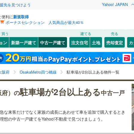
Yahoo! JAPAN
援先を見つけよう
と便利に
新規取得
ボーナスセレクション 人気商品が最大40％
検索条件を保存しました
買う
建てる
売る
（JR西日本）
(
51
)
関西本線（JR西日本）
(
28
)
リノベーション
ョン
新築一戸建て
中古一戸建て
注文住宅
土地
売却査定
カ
この検索条件の新着物件通知は、
マイページ
から設定できます。
福知山線
(
0
)
ション・リフォーム
築古・築30年以上
（
0
）
)
福島区
(
1
)
岩手
宮城
秋田
山形
)
関西空港線
(
8
)
四ツ橋
なんば
)
(
0
)
(
3
)
(
1
)
(
0
)
(
4
)
東淀川区
(
9
)
(
0
)
大阪府、OsakaMetro四つ橋線、駐車場2台以上
神奈川
埼玉
千葉
茨城
東線
(
17
)
東海道新幹線
(
0
)
大阪府
OsakaMetro四つ橋線
駐車場が2台以上ある物件一覧
)
北区
(
1
)
(
0
)
3
）
大正区
オール電化
(
1
)
（
0
）
長野
富山
石川
福井
etro長堀鶴見緑地線
(
16
)
OsakaMetro今里筋線
(
17
)
駐車場が2台以上ある
大阪府）の
中古一戸
台以上
)
（
4
）
城東区
ビルトインガレージ
(
7
)
（
0
）
tro谷町線
(
30
)
OsakaMetro四つ橋線
(
4
)
閉じる
閉じる
お気に入りリストを見る
お気に入りリストを見る
閉じる
閉じる
岐阜
静岡
三重
検索条件を保存する
タ付インターホン
)
天王寺区
防犯カメラ
(
2
（
)
0
）
tro千日前線
(
8
)
OsakaMetro堺筋線
(
2
)
ら急な来客だけでなく家族の成長にあわせて車を追加で購入するとき
マイページ
想の中古一戸建てをYahoo!不動産で見つけましょう。
兵庫
京都
滋賀
奈良
(
0
)
住吉区
(
2
)
線
(
30
)
近鉄奈良線
(
33
)
全体
)
住之江区
(
2
)