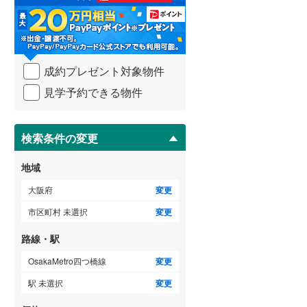
る
・
泉南市
(
16
)
条
件
大阪狭山市
(
9
)
を
成約プレゼント対象物件
マ
豊能郡豊能町
(
8
)
イ
見学予約できる物件
ペ
泉南郡熊取町
(
15
)
ー
ジ
南河内郡太子町
(
4
)
に
検索条件の変更
保
存
地域
す
る
大阪府
変更
市区町村 未選択
変更
路線・駅
OsakaMetro四つ橋線
変更
駅 未選択
変更