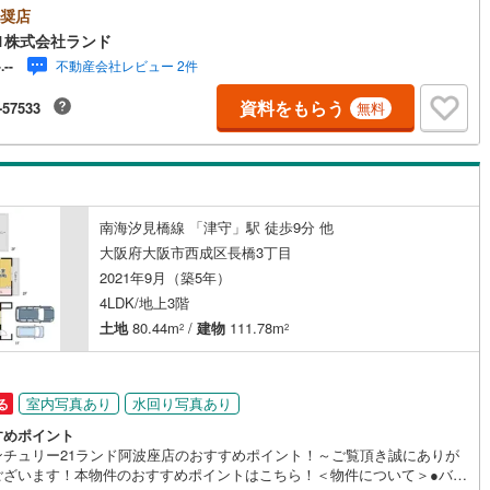
に寄り添い、大切なお住まいのご購入に最後まで伴走いたします！●リフォ
奨店
のご相談も承っております。●購入・売却・ローンのご相談・・・なんでも
(
11
)
東大阪市
(
29
)
1株式会社ランド
軽にご相談くださいませ！〇大阪メトロ御堂筋線「北花田」駅より徒歩約1
不動産会社レビュー 2件
-.--
○JR阪和線「浅香」駅より徒歩約8分！〇営業時間:10:00～20:00（火曜
(
18
)
交野市
(
4
)
ッチン
（
0
）
対面キッチン
（
2
）
水曜日定休日※祝日は営業）事前にご連絡いただけますと、スムーズにご案
資料をもらう
-57533
無料
可能です。ご連絡お待ちしております！
8
)
三島郡島本町
(
0
)
契約、入居関連など
勢町
(
0
)
泉北郡忠岡町
(
0
)
能
（
0
）
尻町
(
1
)
泉南郡岬町
(
3
)
南海汐見橋線 「津守」駅 徒歩9分 他
河南町
(
7
)
南河内郡千早赤阪村
(
3
)
大阪府大阪市西成区長橋3丁目
2021年9月（築5年）
機あり
（
2
）
4LDK/地上3階
土地
80.44m
/
建物
111.78m
2
2
インクローゼット
床下収納
（
1
）
室内写真あり
水回り写真あり
る
すめポイント
ンチュリー21ランド阿波座店のおすすめポイント！～ご覧頂き誠にありが
庭
ございます！本物件のおすすめポイントはこちら！＜物件について＞●バル