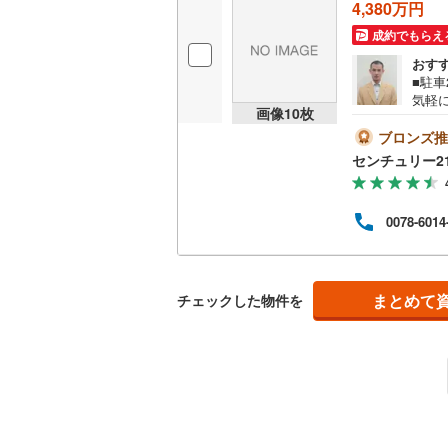
4,380万円
成約でもらえ
おす
■駐車
気軽
画像
10
枚
ー2
ご購
ブロンズ推
購入
センチュリー2
大阪メ
曜日
案内
0078-6014
まとめて
チェックした物件を