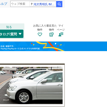
ヘルプ
滝沢秀明氏 IMPACT26
検索
お気に入り
最近見た
マイ
知る
物件
物件
ページ
大阪環状線
(
11
)
タログ/質問
片町線
(
80
)
此花区
(
1
)
福島
東西線
(
5
)
(
0
)
(
1
)
旭区
(
1
)
栃木
群馬
山梨
山陽新幹線
(
0
)
西区
(
0
)
浪速区
トイレ２か所
(
0
)
（
2
）
OsakaMetro御堂筋線
(
28
)
鶴見区
太陽光発電システム
(
4
)
（
0
）
OsakaMetro中央線
(
14
)
生野区
(
3
)
和歌山
東住吉区
(
4
)
近鉄信貴線
(
7
)
平野区
(
6
)