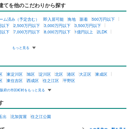
一戸建てを他のこだわりから探す
ーム済み（予定含む）
即入居可能
角地
新着
500万円以下
万円以下
2,500万円以下
3,000万円以下
3,500万円以下
万円以下
7,000万円以下
8,000万円以下
1億円以上
2LDK
もっと見る
区
東淀川区
旭区
淀川区
北区
港区
大正区
東成区
区
東住吉区
西成区
住之江区
平野区
大阪府の市区町村をもっと見る
す
玉出
北加賀屋
住之江公園