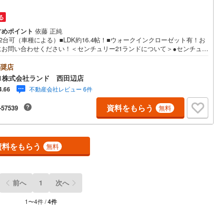
る
すめポイント
依藤 正純
2台可（車種による）■LDK約16.4帖！■ウォークインクローゼット有！お
にお問い合わせください！＜センチュリー21ランドについて＞●センチュリ
1ランド西田辺店は・・・ お客様のニーズに寄り添い、大切なお住まいの
入に最後まで伴走いたします！●リフォームのご相談も承っております。●
奨店
・売却・ローンのご相談・・・なんでもお気軽にご相談くださいませ！〇
1株式会社ランド 西田辺店
トロ御堂筋線「西田辺」駅より徒歩1分！〇営業時間:10:00～20:00（火
不動産会社レビュー 6件
4.66
・水曜日定休日※祝日は営業）事前にご連絡いただけますと、スムーズにご
が可能です。ご連絡お待ちしております！
資料をもらう
-57539
無料
資料をもらう
無料
前へ
1
次へ
1
〜
4
件 /
4
件