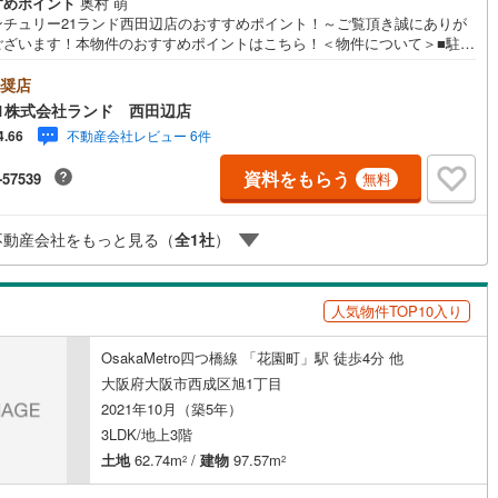
すめポイント
奥村 萌
ンチュリー21ランド西田辺店のおすすめポイント！～ご覧頂き誠にありが
ございます！本物件のおすすめポイントはこちら！＜物件について＞■駐車
可（車種による）■全居室に広々とした収納があります！■リビング床暖房
につき冬は暖房いらず！＜立地＞■大阪メトロ四つ橋線「大国町」駅より徒
奨店
9分お気軽にお問い合わせください！＜センチュリー21ランドについて＞●
1株式会社ランド 西田辺店
チュリー21ランド西田辺店は・・・ お客様のニーズに寄り添い、大切な
不動産会社レビュー 6件
4.66
まいのご購入に最後まで伴走いたします！●リフォームのご相談も承ってお
す。●不動産に関するお悩み等、なんでもお気軽にご相談くださいませ！
資料をもらう
-57539
無料
不動産会社をもっと見る（
全
1
社
）
人気物件TOP10入り
OsakaMetro四つ橋線 「花園町」駅 徒歩4分 他
大阪府大阪市西成区旭1丁目
2021年10月（築5年）
3LDK/地上3階
土地
62.74m
/
建物
97.57m
2
2