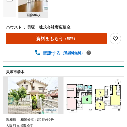
画像
36
枚
ハウスドゥ 貝塚 株式会社実広板金
資料をもらう
（無料）
電話する
（通話料無料）
貝塚市橋本
阪和線 「和泉橋本」駅 徒歩9分
大阪府貝塚市橋本