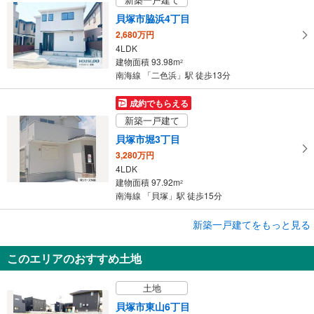
貝塚市脇浜4丁目
2,680万円
4LDK
建物面積 93.98m
2
南海線 「二色浜」駅 徒歩13分
成約でもらえる
新築一戸建て
貝塚市堀3丁目
3,280万円
4LDK
建物面積 97.92m
2
南海線 「貝塚」駅 徒歩15分
新築一戸建てをもっと見る
新築一戸建て
貝塚市澤
このエリアのおすすめ土地
2,880万円
3LDK
土地
建物面積 110.16m
2
南海線 「二色浜」駅 徒歩11分
貝塚市東山6丁目