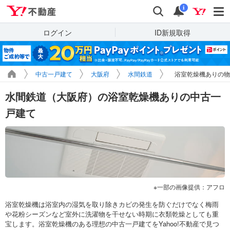
Yahoo!不動産
検索
通知
i
ログイン
ID新規取得
中古一戸建て
大阪府
水間鉄道
浴室乾燥機ありの物
水間鉄道（大阪府）の浴室乾燥機ありの中古一
戸建て
一部の画像提供：アフロ
浴室乾燥機は浴室内の湿気を取り除きカビの発生を防ぐだけでなく梅雨
や花粉シーズンなど室外に洗濯物を干せない時期に衣類乾燥としても重
宝します。浴室乾燥機のある理想の中古一戸建てをYahoo!不動産で見つ