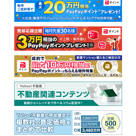
新築マンション
中古マンション
新築一戸建て
中古一戸建て
注文住宅
土地
売却査定