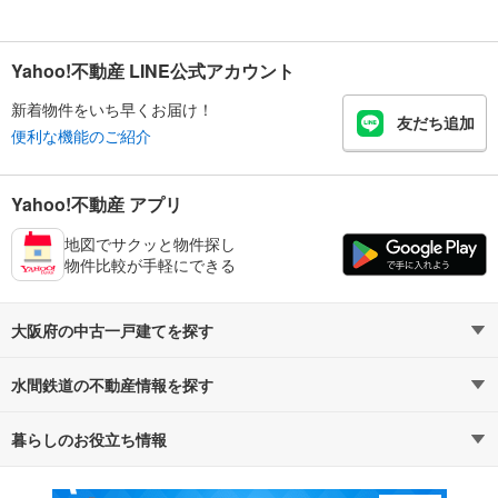
Yahoo!不動産 LINE公式アカウント
新着物件をいち早くお届け！
友だち追加
便利な機能のご紹介
Yahoo!不動産 アプリ
地図でサクッと物件探し
物件比較が手軽にできる
大阪府の中古一戸建てを探す
水間鉄道の不動産情報を探す
路線・駅から探す
地域から探す
暮らしのお役立ち情報
不動産・住宅
賃貸住宅
通勤・通学時間から探す
地図から探す
マンションカタログ
教えて！住まいの先生