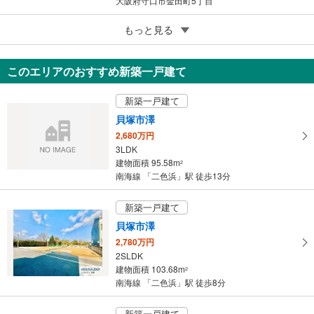
大阪府守口市金田町5丁目
5
河内長野市喜多町
もっと見る
380万円
5DK
このエリアのおすすめ新築一戸建て
81.1m
（登記）
2
大阪府河内長野市喜多町
新築一戸建て
貝塚市澤
2,680万円
3LDK
建物面積 95.58m
2
南海線 「二色浜」駅 徒歩13分
新築一戸建て
貝塚市澤
2,780万円
2SLDK
建物面積 103.68m
2
南海線 「二色浜」駅 徒歩8分
新築一戸建て