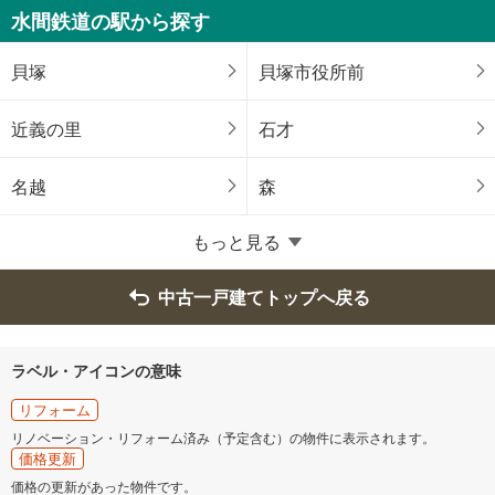
堺区
中区
水間鉄道の駅から探す
東区
西区
貝塚
貝塚市役所前
南区
北区
近義の里
石才
美原区
名越
森
大阪府のそのほかの地域
もっと見る
岸和田市
豊中市
中古一戸建てトップへ戻る
池田市
吹田市
ラベル・アイコンの意味
泉大津市
高槻市
リフォーム
リノベーション・リフォーム済み（予定含む）の物件に表示されます。
貝塚市
守口市
価格更新
価格の更新があった物件です。