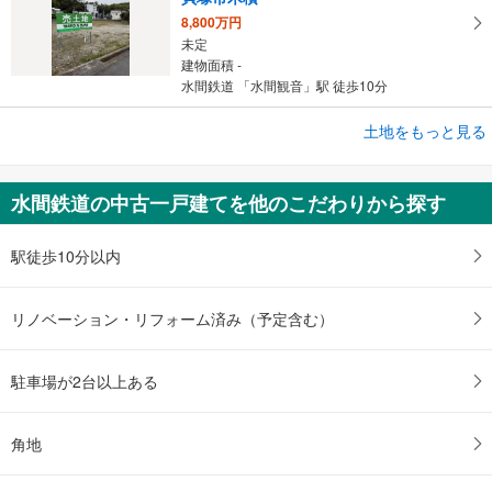
8,800万円
未定
建物面積 -
水間鉄道 「水間観音」駅 徒歩10分
土地をもっと見る
土地
プラチナタウン東山 35号地 条件付き土地
1,280万円
水間鉄道の中古一戸建てを他のこだわりから探す
未定
建物面積 -
水間鉄道 「三ケ山口」駅 徒歩10分
駅徒歩10分以内
リノベーション・リフォーム済み（予定含む）
駐車場が2台以上ある
角地