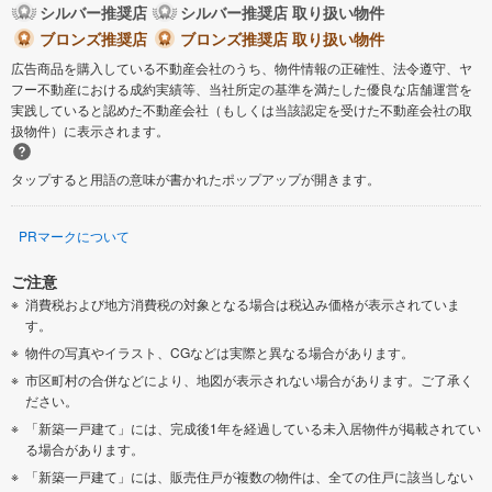
シルバー推奨店
シルバー推奨店 取り扱い物件
泉南市
ブロンズ推奨店
ブロンズ推奨店 取り扱い物件
四條畷市
広告商品を購入している不動産会社のうち、物件情報の正確性、法令遵守、ヤ
フー不動産における成約実績等、当社所定の基準を満たした優良な店舗運営を
交野市
大阪狭山市
実践していると認めた不動産会社（もしくは当該認定を受けた不動産会社の取
扱物件）に表示されます。
阪南市
三島郡島本町
タップすると用語の意味が書かれたポップアップが開きます。
豊能郡豊能町
泉南郡熊取町
PRマークについて
泉南郡田尻町
南河内郡太子町
ご注意
消費税および地方消費税の対象となる場合は税込み価格が表示されていま
南河内郡河南町
南河内郡千早赤阪村
す。
物件の写真やイラスト、CGなどは実際と異なる場合があります。
市区町村の合併などにより、地図が表示されない場合があります。ご了承く
ださい。
「新築一戸建て」には、完成後1年を経過している未入居物件が掲載されてい
る場合があります。
「新築一戸建て」には、販売住戸が複数の物件は、全ての住戸に該当しない