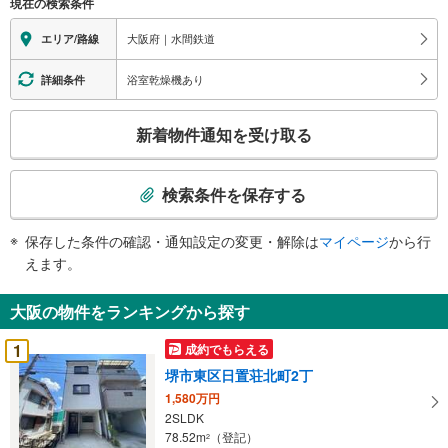
現在の検索条件
大阪府｜水間鉄道
エリア/路線
浴室乾燥機あり
詳細条件
こ
新着物件通知を受け取る
の
検
索
検索条件を保存する
条
件
保存した条件の確認・通知設定の変更・解除は
マイページ
から行
で
えます。
通
知
大阪の物件をランキングから探す
を
受
1
成約でもらえる
け
堺市東区日置荘北町2丁
取
1,580万円
る
2SLDK
・
78.52m
（登記）
2