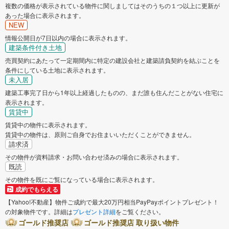
複数の価格が表示されている物件に関しましてはそのうちの１つ以上に更新が
枚方市
茨木市
あった場合に表示されます。
NEW
八尾市
泉佐野市
情報公開日が7日以内の場合に表示されます。
建築条件付き土地
富田林市
売買契約にあたって一定期間内に特定の建設会社と建築請負契約を結ぶことを
寝屋川市
条件にしている土地に表示されます。
未入居
河内長野市
松原市
建築工事完了日から1年以上経過したものの、まだ誰も住んだことがない住宅に
表示されます。
賃貸中
大東市
和泉市
賃貸中の物件に表示されます。
賃貸中の物件は、原則ご自身でお住まいいただくことができません。
箕面市
柏原市
請求済
その物件が資料請求・お問い合わせ済みの場合に表示されます。
既読
羽曳野市
門真市
その物件を既にご覧になっている場合に表示されます。
成約でもらえる
摂津市
高石市
【Yahoo!不動産】物件ご成約で最大20万円相当PayPayポイントプレゼント！
の対象物件です。詳細は
プレゼント詳細
をご覧ください。
藤井寺市
東大阪市
ゴールド推奨店
ゴールド推奨店 取り扱い物件