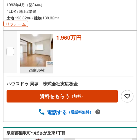
1993年4月（築34年）
4LDK / 地上2階建
土地
193.32m
/
建物
139.32m
2
2
リフォーム
1,960万円
画像
36
枚
ハウスドゥ 貝塚 株式会社実広板金
資料をもらう
（無料）
電話する
（通話料無料）
泉南郡熊取町つばさが丘東1丁目