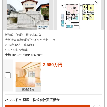
阪和線 「熊取」駅 徒歩60分
大阪府泉南郡熊取町つばさが丘東1丁目
2013年12月（築13年）
4LDK / 地上2階建
土地
185.4m
/
建物
126.78m
2
2
2,580万円
画像
36
枚
ハウスドゥ 貝塚 株式会社実広板金