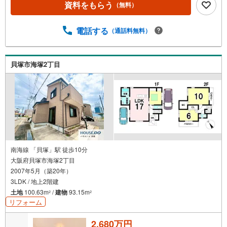
資料をもらう
（無料）
電話する
（通話料無料）
貝塚市海塚2丁目
南海線 「貝塚」駅 徒歩10分
大阪府貝塚市海塚2丁目
2007年5月（築20年）
3LDK / 地上2階建
土地
100.63m
/
建物
93.15m
2
2
リフォーム
2,680万円