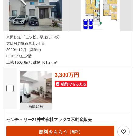
水間鉄道 「三ツ松」駅 徒歩13分
大阪府貝塚市東山5丁目
2020年10月（築6年）
3LDK / 地上2階
土地
150.46m
/
建物
101.84m
2
2
3,300万円
成約でもらえる
画像
21
枚
センチュリー21株式会社マックス不動産販売
資料をもらう
（無料）