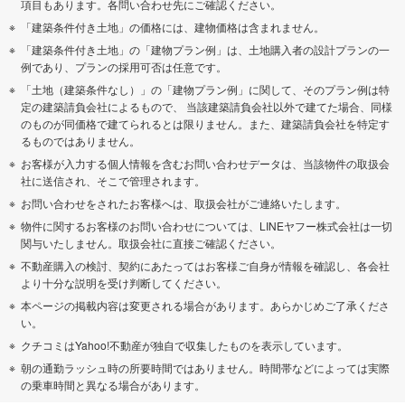
項目もあります。各問い合わせ先にご確認ください。
「建築条件付き土地」の価格には、建物価格は含まれません。
「建築条件付き土地」の「建物プラン例」は、土地購入者の設計プランの一
例であり、プランの採用可否は任意です。
「土地（建築条件なし）」の「建物プラン例」に関して、そのプラン例は特
定の建築請負会社によるもので、 当該建築請負会社以外で建てた場合、同様
のものが同価格で建てられるとは限りません。また、建築請負会社を特定す
るものではありません。
お客様が入力する個人情報を含むお問い合わせデータは、当該物件の取扱会
社に送信され、そこで管理されます。
お問い合わせをされたお客様へは、取扱会社がご連絡いたします。
物件に関するお客様のお問い合わせについては、LINEヤフー株式会社は一切
関与いたしません。取扱会社に直接ご確認ください。
不動産購入の検討、契約にあたってはお客様ご自身が情報を確認し、各会社
より十分な説明を受け判断してください。
本ページの掲載内容は変更される場合があります。あらかじめご了承くださ
い。
クチコミはYahoo!不動産が独自で収集したものを表示しています。
朝の通勤ラッシュ時の所要時間ではありません。時間帯などによっては実際
の乗車時間と異なる場合があります。