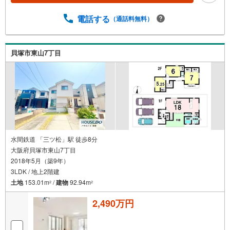
電話する
（通話料無料）
貝塚市東山7丁目
水間鉄道 「三ツ松」駅 徒歩8分
大阪府貝塚市東山7丁目
2018年5月（築9年）
3LDK / 地上2階建
土地
153.01m
/
建物
92.94m
2
2
2,490万円