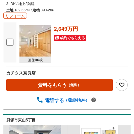
3LDK / 地上2階建
土地
189.66m
/
建物
89.42m
2
2
リフォーム
2,649万円
成約でもらえる
画像
36
枚
カチタス奈良店
資料をもらう
（無料）
電話する
（通話料無料）
貝塚市東山5丁目