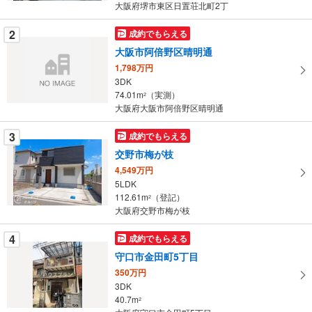
条
大阪府堺市東区日置荘北町2丁
件
を
2
成約でもらえる
マ
大阪市阿倍野区晴明通
イ
1,798万円
ペ
3DK
ー
74.01m
（実測）
2
大阪府大阪市阿倍野区晴明通
ジ
に
3
成約でもらえる
保
交野市梅が枝
存
す
4,549万円
5LDK
る
112.61m
（登記）
2
大阪府交野市梅が枝
4
成約でもらえる
守口市金田町5丁目
350万円
3DK
40.7m
2