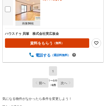
画像
36
枚
ハウスドゥ 貝塚 株式会社実広板金
資料をもらう
（無料）
電話する
（通話料無料）
1
1
〜
6
件
前へ
次へ
/
6
件
気になる物件がなかったら
条件を変更しよう！