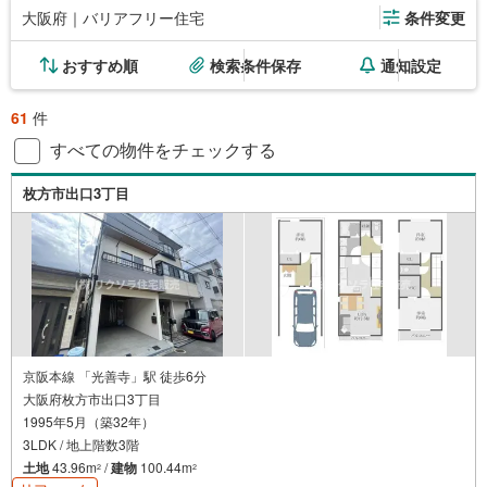
大阪府｜バリアフリー住宅
条件変更
おすすめ順
検索条件保存
通知設定
61
件
すべての物件をチェックする
枚方市出口3丁目
京阪本線 「光善寺」駅 徒歩6分
大阪府枚方市出口3丁目
1995年5月（築32年）
3LDK / 地上階数3階
土地
43.96m
/
建物
100.44m
2
2