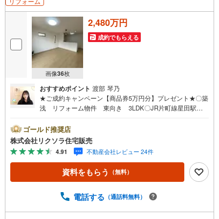
リフォーム
す。
お気軽にお問合せください！
2,480万円
成約でもらえる
画像
36
枚
おすすめポイント
渡部 琴乃
★ご成約キャンペーン【商品券5万円分】プレゼント★〇築
浅 リフォーム物件 東向き 3LDK〇JR片町線星田駅徒
歩11分 小学校徒歩7分 スーパー徒歩5分〇駐車1台 ト
イレ2ヶ所 食洗機■営業時間 9:30～20:00 ■即日案内可
ゴールド推奨店
能！※当日・翌日のご案内はお電話でのお問合せがスムーズ
株式会社リクソラ住宅販売
■定休日 毎週水曜日◇弊社ホームページよりLINEでのお
4.91
不動産会社レビュー 24件
問合せも好評！◇不動産情報サイト未掲載物件、弊社ホー
ムページに多数掲載！◇学校区物件検索も充実！ご希望の
資料をもらう
（無料）
学校区での物件探しに便利！「リクソラ住宅販売」で検
索！是非ご覧ください他の気になる物件・他不動産会社・
他サイトの掲載物件もまとめてご案内可能リフォームやリ
電話する
（通話料無料）
ノベーションの事もあわせてご相談下さい【住宅ローン無
料相談会 随時開催中】〇お客様の条件にベストな住宅ロ