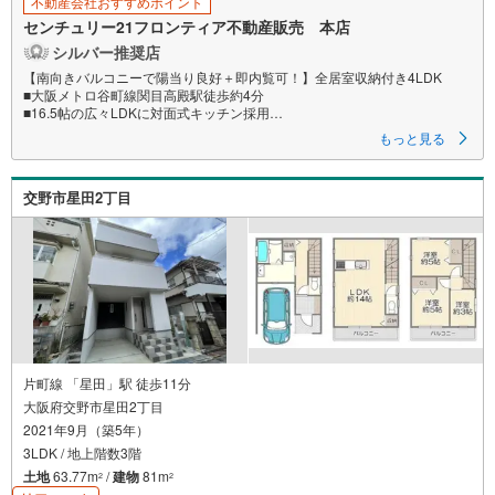
不動産会社おすすめポイント
センチュリー21フロンティア不動産販売 本店
シルバー推奨店
【南向きバルコニーで陽当り良好＋即内覧可！】全居室収納付き4LDK
■大阪メトロ谷町線関目高殿駅徒歩約4分
■16.5帖の広々LDKに対面式キッチン採用
■築8年の美宅、ハウスクリーニング済み
もっと見る
特徴
・家事の時短に貢献する食器洗浄乾燥機を標準装備
交野市星田2丁目
・2箇所のトイレや3面鏡タイプの独立洗面台など水回り設備充実
・モニター付インターホンやダブルロックキー採用で防犯面も配慮
・各所に床下収納があり、小物や備蓄品の保管に重宝します
・浴室に窓があり、自然換気がしやすく清潔に保てます
立地
・大阪市立高殿小学校まで徒歩約8分
・大阪市立旭陽中学校まで徒歩約13分
弊社が選ばれる理由
1.お金の扱い方のプロ、ファイナンシャルプランナーが資金計画をサポー
片町線 「星田」駅 徒歩11分
ト！
大阪府交野市星田2丁目
2.買い替えなどにも対応できる売却専門チームあり！
2021年9月（築5年）
3.たくさんの銀行と繋がりがあるため、最も低金利になるように審査が可
能！
3LDK / 地上階数3階
土地
63.77m
/
建物
81m
2
2
弊社は専門家同士が連携をとっているため、より多くの知見がございま