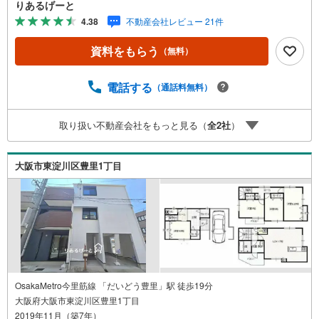
ょっと見学してみたいだけなどでも内覧可能です！売主さ
りあるげーと
まの都合等で見学ができない場合がございます。お気軽に
4.38
不動産会社レビュー 21件
「りあるげーと」までお問合わせ下さい！■「りあるげー
と」が選ばれるポイント！■年中休まず営業中！いつでも対
資料をもらう
（無料）
応致します！・営業時間:9:00～21:00上記の時間帯は、お
電話でのお問い合わせでスムーズに案内が可能です！■各種
相談、承ります！■【無料送迎】「小さなお子さまをつれて
電話する
（通話料無料）
外出しづらい」「来店までの交通手段が取りづらい」など
ご相談ください！営業スタッフがご自宅に伺って送迎致し
取り扱い不動産会社をもっと見る（
全
2
社
）
ます！【リフォーム相談】資格を持った専門スタッフがお
悩みに合わせてお話をうかがい、お客さまにぴったりの提
案を行います！■その他:物件相談、住宅ローン相談、ご質
大阪市東淀川区豊里1丁目
問、気になること、何でもお気軽にご相談ください！
OsakaMetro今里筋線 「だいどう豊里」駅 徒歩19分
大阪府大阪市東淀川区豊里1丁目
2019年11月（築7年）