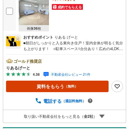
成約でもらえる
画像
36
枚
おすすめポイント
りある げーと
■朝日がしっかりと入る東向き住戸！室内全体が明るく気分
も上がります！ ○駐車スペース1台分あり！広めの4LDK！
○大阪メトロ「井高野駅」徒歩2分。いつでも座って通勤
が出来る始発駅が嬉しいポイント■物件検討中のお客さま！
ゴールド推奨店
ちょっと見学してみたいだけなどでも内覧可能です！売主
りあるげーと
さまの都合等で見学ができない場合がございます。お気軽
4.38
不動産会社レビュー 21件
に「りあるげーと」までお問合わせ下さい！■「りあるげー
と」が選ばれるポイント！■年中休まず営業中！いつでも対
資料をもらう
（無料）
応致します！・営業時間:9:00～21:00上記の時間帯は、お
電話でのお問い合わせでスムーズに案内が可能です！■各種
相談、承ります！■【無料送迎】「小さなお子さまをつれて
電話する
（通話料無料）
外出しづらい」「来店までの交通手段が取りづらい」など
ご相談ください！営業スタッフがご自宅に伺って送迎致し
取り扱い不動産会社をもっと見る（
全
2
社
）
ます！【リフォーム相談】資格を持った専門スタッフがお
悩みに合わせてお話をうかがい、お客さまにぴったりの提