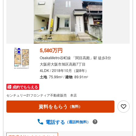
5,580万円
OsakaMetro谷町線 「関目高殿」駅 徒歩3分
大阪府大阪市旭区高殿7丁目
4LDK / 2018年10月（築8年）
土地
75.99m
/
建物
89.91m
2
2
成約でもらえる
センチュリー21フロンティア不動産販売 本店
資料をもらう
（無料）
電話する
（通話料無料）