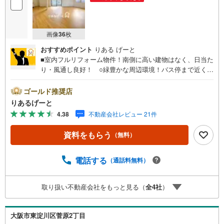
画像
36
枚
おすすめポイント
りある げーと
■室内フルリフォーム物件！南側に高い建物はなく、日当た
り・風通し良好！ ○緑豊かな周辺環境！バス停まで近く、
目的地に応じてバス利用できるので便利!! ○前道や間口が
広く、お車の出し入れもらくらく！■物件検討中のお客さ
ゴールド推奨店
ま！ちょっと見学してみたいだけなどでも内覧可能です！
りあるげーと
売主さまの都合等で見学ができない場合がございます。お
4.38
不動産会社レビュー 21件
気軽に「りあるげーと」までお問合わせ下さい！■「りある
げーと」が選ばれるポイント！■年中休まず営業中！いつで
資料をもらう
（無料）
も対応致します！・営業時間:9:00～21:00上記の時間帯
は、お電話でのお問い合わせでスムーズに案内が可能で
す！■各種相談、承ります！■【無料送迎】「小さなお子さ
電話する
（通話料無料）
まをつれて外出しづらい」「来店までの交通手段が取りづ
らい」などご相談ください！営業スタッフがご自宅に伺っ
取り扱い不動産会社をもっと見る（
全
4
社
）
て送迎致します！【リフォーム相談】資格を持った専門ス
タッフがお悩みに合わせてお話をうかがい、お客さまにぴ
ったりの提案を行います！■その他:物件相談、住宅ローン
大阪市東淀川区菅原2丁目
相談、ご質問、気になること、何でもお気軽にご相談くだ