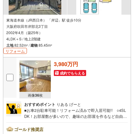
東海道本線（JR西日本） 「岸辺」駅 徒歩10分
大阪府吹田市岸部北3丁目
2002年4月（築25年）
4LDK＋S / 地上2階建
土地
82.52m
/
建物
85.45m
2
2
リフォーム
3,980万円
成約でもらえる
画像
36
枚
おすすめポイント
りある げーと
■お車2台駐車可能！リフォーム済みで即入居可能!! ○4SL
DK！お部屋数が多いので、趣味のお部屋を作るなど自由度
の高いお住まいが実現可能！ ○公園や商業施設が豊富！快
適にお住まいいただける立地！■物件検討中のお客さま！ち
ゴールド推奨店