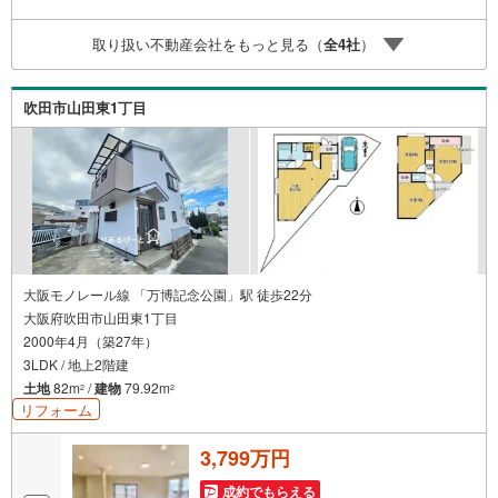
まをつれて外出しづらい」「来店までの交通手段が取りづ
らい」などご相談ください！営業スタッフがご自宅に伺っ
取り扱い不動産会社をもっと見る（
全
4
社
）
て送迎致します！【リフォーム相談】資格を持った専門ス
タッフがお悩みに合わせてお話をうかがい、お客さまにぴ
ったりの提案を行います！■その他:物件相談、住宅ローン
吹田市山田東1丁目
相談、ご質問、気になること、何でもお気軽にご相談くだ
さい！
大阪モノレール線 「万博記念公園」駅 徒歩22分
大阪府吹田市山田東1丁目
2000年4月（築27年）
3LDK / 地上2階建
土地
82m
/
建物
79.92m
2
2
リフォーム
3,799万円
成約でもらえる