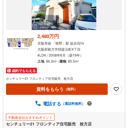
知
を
受
け
取
る
2,480万円
・
京阪本線 「牧野」駅 徒歩32分
条
大阪府枚方市招提元町4丁目
件
4LDK / 2008年6月（築19年）
を
土地
86.3m
/
建物
85.5m
2
2
マ
成約でもらえる
イ
ペ
センチュリー21 フロンティア住宅販売 枚方店
ー
資料をもらう
（無料）
ジ
に
電話する
保
（通話料無料）
存
す
不動産会社おすすめポイント
る
センチュリー21 フロンティア住宅販売 枚方店