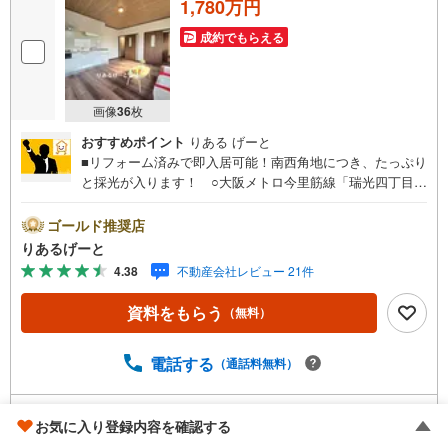
1,780万円
成約でもらえる
画像
36
枚
おすすめポイント
りある げーと
■リフォーム済みで即入居可能！南西角地につき、たっぷり
と採光が入ります！ ○大阪メトロ今里筋線「瑞光四丁目」
駅まで徒歩3分！毎日の暮らしが便利になります！ ○子育
て家族に嬉しい教育施設が近い立地！■物件検討中のお客さ
ゴールド推奨店
ま！ちょっと見学してみたいだけなどでも内覧可能です！
りあるげーと
売主さまの都合等で見学ができない場合がございます。お
4.38
不動産会社レビュー 21件
気軽に「りあるげーと」までお問合わせ下さい！■「りある
げーと」が選ばれるポイント！■年中休まず営業中！いつで
資料をもらう
（無料）
も対応致します！・営業時間:9:00～21:00上記の時間帯
は、お電話でのお問い合わせでスムーズに案内が可能で
す！■各種相談、承ります！■【無料送迎】「小さなお子さ
電話する
（通話料無料）
まをつれて外出しづらい」「来店までの交通手段が取りづ
らい」などご相談ください！営業スタッフがご自宅に伺っ
取り扱い不動産会社をもっと見る（
全
6
社
）
て送迎致します！【リフォーム相談】資格を持った専門ス
お気に入り登録内容を確認する
タッフがお悩みに合わせてお話をうかがい、お客さまにぴ