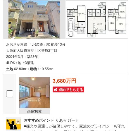
さい！
おおさか東線 「JR淡路」駅 徒歩13分
大阪府大阪市東淀川区菅原2丁目
2004年3月（築23年）
4LDK / 地上3階建
土地
62.83m
/
建物
110.55m
2
2
3,680万円
成約でもらえる
画像
36
枚
おすすめポイント
りある げーと
■採光や風通しが確保しやすく、家族のプライバシーも守れ