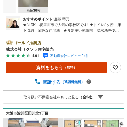
画像
36
枚
おすすめポイント
渡部 琴乃
★3LDK 寝屋川市で人気の学校区です!!★トイレ2ヶ所 床
下収納 閑静な住宅地 ★食器洗い乾燥機 温水洗浄便
座 追い焚き機能■営業時間 9:30～20:00 ■即日案内可
能！※当日・翌日のご案内はお電話でのお問合せがスムーズ
ゴールド推奨店
■定休日 毎週水曜日 夏季 年末年始◇弊社ホームページ
株式会社リクソラ住宅販売
よりLINEでのお問合せも好評！◇不動産情報サイト未掲載
4.91
不動産会社レビュー 24件
物件、弊社ホームページに多数掲載！◇学校区物件検索も
充実！ご希望の学校区での物件探しに便利！「リクソラ住
資料をもらう
（無料）
宅販売」で検索！是非ご覧ください他の気になる物件・他
不動産会社・他サイトの掲載物件もまとめてご案内可能リ
フォームやリノベーションの事もあわせてご相談下さい
電話する
（通話料無料）
【住宅ローン無料相談会 随時開催中】〇お客様の条件に
ベストな住宅ローン商品のご提案〇住宅ローンの金利や優
取り扱い不動産会社をもっと見る（
全
2
社
）
遇率、審査基準などを詳しくご説明〇住宅ローンとリフォ
ームローンの一体型商品もご提案〇仕事や収入・現在過去
の借入による住宅ローンへの問題解決是非とも弊社にお問
大阪市淀川区田川北3丁目
合せ下さい