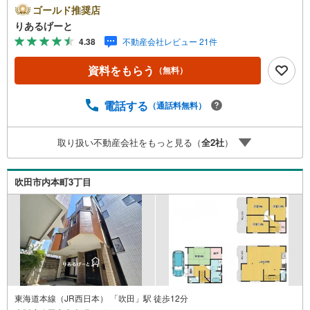
路線が利用可能で通勤便利♪■物件検討中のお客さま！ちょ
ゴールド推奨店
っと見学してみたいだけなどでも内覧可能です！売主さま
りあるげーと
の都合等で見学ができない場合がございます。お気軽に
4.38
不動産会社レビュー 21件
「りあるげーと」までお問合わせ下さい！■「りあるげー
と」が選ばれるポイント！■年中休まず営業中！いつでも対
資料をもらう
（無料）
応致します！・営業時間:9:00～21:00上記の時間帯は、お
電話でのお問い合わせでスムーズに案内が可能です！■各種
相談、承ります！■【無料送迎】「小さなお子さまをつれて
電話する
（通話料無料）
外出しづらい」「来店までの交通手段が取りづらい」など
ご相談ください！営業スタッフがご自宅に伺って送迎致し
取り扱い不動産会社をもっと見る（
全
2
社
）
ます！【リフォーム相談】資格を持った専門スタッフがお
悩みに合わせてお話をうかがい、お客さまにぴったりの提
案を行います！■その他:物件相談、住宅ローン相談、ご質
吹田市内本町3丁目
問、気になること、何でもお気軽にご相談ください！
東海道本線（JR西日本） 「吹田」駅 徒歩12分