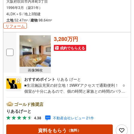
大阪府吹田市内本町3丁目
1996年3月（築31年）
4LDK＋S / 地上3階建
土地
52.47m
/
建物
98.64m
2
2
リフォーム
3,280万円
成約でもらえる
画像
36
枚
おすすめポイント
りある げーと
■生活施設充実の好立地！3WAYアクセスで通勤便利！ ○
個室が十分にあるので、個の時間と家族との時間のバラン
スも取りやすく子育て世帯にもおススメ☆ ○カースペース
1台分・自転車置場もあります♪■物件検討中のお客さま！
ゴールド推奨店
ちょっと見学してみたいだけなどでも内覧可能です！売主
りあるげーと
さまの都合等で見学ができない場合がございます。お気軽
4.38
不動産会社レビュー 21件
に「りあるげーと」までお問合わせ下さい！■「りあるげー
と」が選ばれるポイント！■年中休まず営業中！いつでも対
資料をもらう
（無料）
応致します！・営業時間:9:00～21:00上記の時間帯は、お