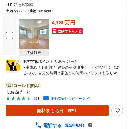
4LDK / 地上3階建
土地
68.27m
/
建物
108.86m
2
2
4,180万円
成約でもらえる
画像
36
枚
おすすめポイント
りある げーと
■車庫あり！令和1年建築の築浅物件！ ○個室が十分にあ
るので、自分の時間と家族との時間のバランスも取りやす
く子育て世帯にもおススメ☆ ○淀川河川敷が近く、お散歩
やランニングも楽しめる環境です！■物件検討中のお客さ
ゴールド推奨店
ま！ちょっと見学してみたいだけなどでも内覧可能です！
りあるげーと
売主さまの都合等で見学ができない場合がございます。お
4.38
不動産会社レビュー 21件
気軽に「りあるげーと」までお問合わせ下さい！■「りある
げーと」が選ばれるポイント！■年中休まず営業中！いつで
資料をもらう
（無料）
も対応致します！・営業時間:9:00～21:00上記の時間帯
は、お電話でのお問い合わせでスムーズに案内が可能で
す！■各種相談、承ります！■【無料送迎】「小さなお子さ
電話する
（通話料無料）