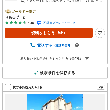
るなどメリットの多い2階リビングのお家！ ○お車1台駐
車可能！空き室につきゆっくりご内覧可能です♪ ○3駅4路
線利用可能で通勤通学も便利！■物件検討中のお客さま！ち
ゴールド推奨店
ょっと見学してみたいだけなどでも内覧可能です！売主さ
りあるげーと
まの都合等で見学ができない場合がございます。お気軽に
4.38
不動産会社レビュー 21件
「りあるげーと」までお問合わせ下さい！■「りあるげー
と」が選ばれるポイント！■年中休まず営業中！いつでも対
資料をもらう
（無料）
応致します！・営業時間:9:00～21:00上記の時間帯は、お
電話でのお問い合わせでスムーズに案内が可能です！■各種
相談、承ります！■【無料送迎】「小さなお子さまをつれて
電話する
（通話料無料）
外出しづらい」「来店までの交通手段が取りづらい」など
ご相談ください！営業スタッフがご自宅に伺って送迎致し
取り扱い不動産会社をもっと見る（
全
4
社
）
ます！【リフォーム相談】資格を持った専門スタッフがお
悩みに合わせてお話をうかがい、お客さまにぴったりの提
こ
案を行います！■その他:物件相談、住宅ローン相談、ご質
検索条件を保存する
問、気になること、何でもお気軽にご相談ください！
の
検
索
枚方市招提元町4丁目
PR
条
件
で
通