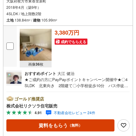
大阪府枚方市東香里新町
2018年4月（築9年）
4SLDK / 地上階数2階
土地
138.84m
/
建物
105.99m
2
2
3,380万円
成約でもらえる
画像
36
枚
おすすめポイント
大江 健治
★ご成約の方にPayPayポイントキャンペーン開催中★〇4
SLDK 北東向き 2階建て〇小学校徒歩10分 バス停徒歩
4分 閑静な住宅街〇駐車2台 トイレ2ヶ所 ウォークイン
クローゼット■営業時間 9:30～20:00 ■即日案内可能！※
ゴールド推奨店
当日・翌日のご案内はお電話でのお問合せがスムーズ■定休
株式会社リクソラ住宅販売
日 毎週水曜日◇弊社ホームページよりLINEでのお問合せ
4.91
不動産会社レビュー 24件
も好評！◇不動産情報サイト未掲載物件、弊社ホームペー
ジに多数掲載！◇学校区物件検索も充実！ご希望の学校区
資料をもらう
（無料）
での物件探しに便利！「リクソラ住宅販売」で検索！是非
ご覧ください他の気になる物件・他不動産会社・他サイト