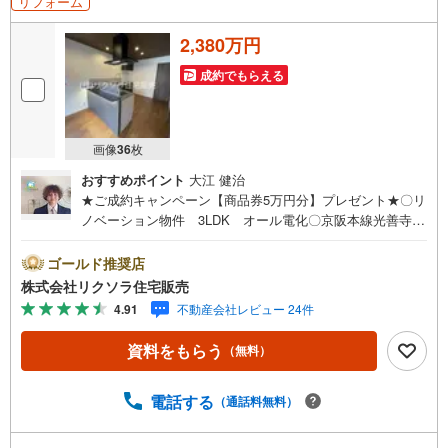
リフォーム
2,380万円
成約でもらえる
画像
36
枚
おすすめポイント
大江 健治
★ご成約キャンペーン【商品券5万円分】プレゼント★〇リ
ノベーション物件 3LDK オール電化〇京阪本線光善寺駅
徒歩6分 スーパー徒歩5分 病院近隣〇食洗器 浴室乾燥
機 駐車1台 新耐震基準■営業時間 9:30～20:00 ■即日
ゴールド推奨店
案内可能！※当日・翌日のご案内はお電話でのお問合せがス
株式会社リクソラ住宅販売
ムーズ■定休日 毎週水曜日◇弊社ホームページよりLINE
4.91
不動産会社レビュー 24件
でのお問合せも好評！◇不動産情報サイト未掲載物件、弊
社ホームページに多数掲載！◇学校区物件検索も充実！ご
資料をもらう
（無料）
希望の学校区での物件探しに便利！「リクソラ住宅販売」
で検索！是非ご覧ください他の気になる物件・他不動産会
社・他サイトの掲載物件もまとめてご案内可能リフォーム
電話する
（通話料無料）
やリノベーションの事もあわせてご相談下さい【住宅ロー
ン無料相談会 随時開催中】〇お客様の条件にベストな住