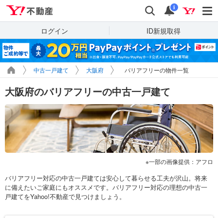
Yahoo!不動産
検索
通知
i
ログイン
ID新規取得
中古一戸建て
大阪府
バリアフリーの物件一覧
大阪府のバリアフリーの中古一戸建て
一部の画像提供：アフロ
バリアフリー対応の中古一戸建ては安心して暮らせる工夫が沢山。将来
に備えたいご家庭にもオススメです。バリアフリー対応の理想の中古一
戸建てをYahoo!不動産で見つけましょう。