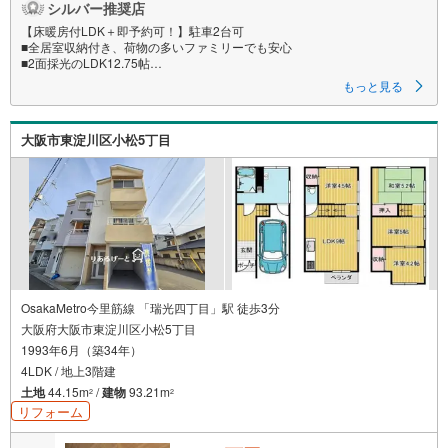
シルバー推奨店
【床暖房付LDK＋即予約可！】駐車2台可
■全居室収納付き、荷物の多いファミリーでも安心
■2面採光のLDK12.75帖
■4.5帖の和室は、お子様のお昼寝スペースや遊び場としても便利です
もっと見る
特徴
・気になる湿気もサッと逃がせる、換気窓＆換気扇付き
大阪市東淀川区小松5丁目
・洋室3部屋が6帖以上で、子ども部屋も主寝室もゆったり
・主寝室から直接出入りできるバルコニー、開放感あふれる設計です
・「スーパーストアナカガワ招提店」まで徒歩約10分、買い物にも便利
立地
・枚方市立招提小学校まで徒歩約11分
・枚方市立招提中学校まで徒歩約14分
弊社が選ばれる理由
1.お金の扱い方のプロ、ファイナンシャルプランナーが資金計画をサポー
ト！
OsakaMetro今里筋線 「瑞光四丁目」駅 徒歩3分
2.買い替えなどにも対応できる売却専門チームあり！
大阪府大阪市東淀川区小松5丁目
3.たくさんの銀行と繋がりがあるため、最も低金利になるように審査が可
1993年6月（築34年）
能！
4.物件のお引渡し後に必要になったお家のリフォームも弊社のリフォームプ
4LDK / 地上3階建
ランナーがご提案！
土地
44.15m
/
建物
93.21m
2
2
リフォーム
弊社は専門家同士が連携をとっているため、より多くの知見がございます
お気軽にお問合せください！