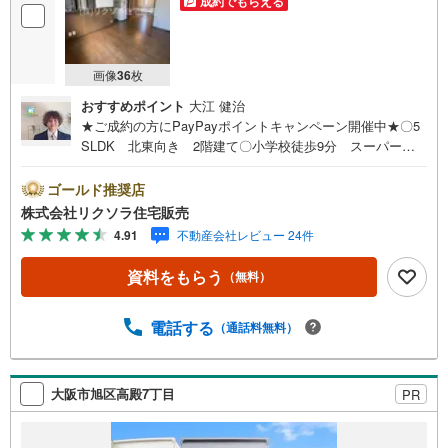
成約でもらえる
画像
36
枚
おすすめポイント
大江 健治
★ご成約の方にPayPayポイントキャンペーン開催中★〇5
SLDK 北東向き 2階建て〇小学校徒歩9分 スーパー徒
歩8分 閑静な住宅街〇駐車2台 トイレ2ヶ所 屋根裏収
納 WIC■営業時間 9:30～20:00 ■即日案内可能！※当
ゴールド推奨店
日・翌日のご案内はお電話でのお問合せがスムーズ■定休
株式会社リクソラ住宅販売
日 毎週水曜日◇弊社ホームページよりLINEでのお問合せ
4.91
不動産会社レビュー 24件
も好評！◇不動産情報サイト未掲載物件、弊社ホームペー
ジに多数掲載！◇学校区物件検索も充実！ご希望の学校区
資料をもらう
（無料）
での物件探しに便利！「リクソラ住宅販売」で検索！是非
ご覧ください他の気になる物件・他不動産会社・他サイト
の掲載物件もまとめてご案内可能リフォームやリノベーシ
電話する
（通話料無料）
ョンの事もあわせてご相談下さい【住宅ローン無料相談
会 随時開催中】〇お客様の条件にベストな住宅ローン商
品のご提案〇住宅ローンの金利や優遇率、審査基準などを
大阪市旭区高殿7丁目
PR
詳しくご説明〇住宅ローンとリフォームローンの一体型商
品もご提案〇仕事や収入・現在過去の借入による住宅ロー
ンへの問題解決是非ともお問合せ下さい