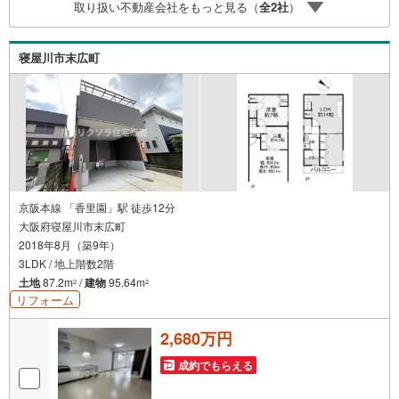
取り扱い不動産会社をもっと見る（
全
2
社
）
ーン商品のご提案〇住宅ローンの金利や優遇率、審査基準
などを詳しくご説明〇住宅ローンとリフォームローンの一
体型商品もご提案〇仕事や収入・現在過去の借入による住
寝屋川市末広町
宅ローンへの問題解決是非ともお問合せ下さい
京阪本線 「香里園」駅 徒歩12分
大阪府寝屋川市末広町
2018年8月（築9年）
3LDK / 地上階数2階
土地
87.2m
/
建物
95.64m
2
2
リフォーム
2,680万円
成約でもらえる