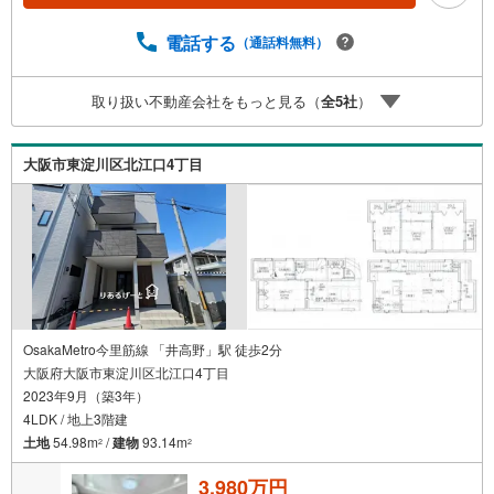
電話でのお問い合わせでスムーズに案内が可能です！■各種
相談、承ります！■【無料送迎】「小さなお子さまをつれて
電話する
（通話料無料）
外出しづらい」「来店までの交通手段が取りづらい」など
ご相談ください！営業スタッフがご自宅に伺って送迎致し
取り扱い不動産会社をもっと見る（
全
5
社
）
ます！【リフォーム相談】資格を持った専門スタッフがお
悩みに合わせてお話をうかがい、お客さまにぴったりの提
案を行います！■その他:物件相談、住宅ローン相談、ご質
大阪市東淀川区北江口4丁目
問、気になること、何でもお気軽にご相談ください！
OsakaMetro今里筋線 「井高野」駅 徒歩2分
大阪府大阪市東淀川区北江口4丁目
2023年9月（築3年）
4LDK / 地上3階建
土地
54.98m
/
建物
93.14m
2
2
3,980万円