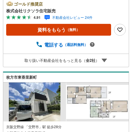
室乾燥機■営業時間 9:30～20:00 ■即日案内可能！※当
ゴールド推奨店
日・翌日のご案内はお電話でのお問合せがスムーズ■定休
株式会社リクソラ住宅販売
日 毎週水曜日◇弊社ホームページよりLINEでのお問合せ
4.91
不動産会社レビュー 24件
も好評！◇不動産情報サイト未掲載物件、弊社ホームペー
ジに多数掲載！◇学校区物件検索も充実！ご希望の学校区
資料をもらう
（無料）
での物件探しに便利！「リクソラ住宅販売」で検索！是非
ご覧ください他の気になる物件・他不動産会社・他サイト
の掲載物件もまとめてご案内可能リフォームやリノベーシ
電話する
（通話料無料）
ョンの事もあわせてご相談下さい【住宅ローン無料相談
会 随時開催中】〇お客様の条件にベストな住宅ローン商
取り扱い不動産会社をもっと見る（
全
2
社
）
品のご提案〇住宅ローンの金利や優遇率、審査基準などを
詳しくご説明〇住宅ローンとリフォームローンの一体型商
品もご提案〇仕事や収入・現在過去の借入による住宅ロー
枚方市東香里新町
ンへの問題解決是非ともお問合せ下さい
京阪交野線 「交野市」駅 徒歩28分