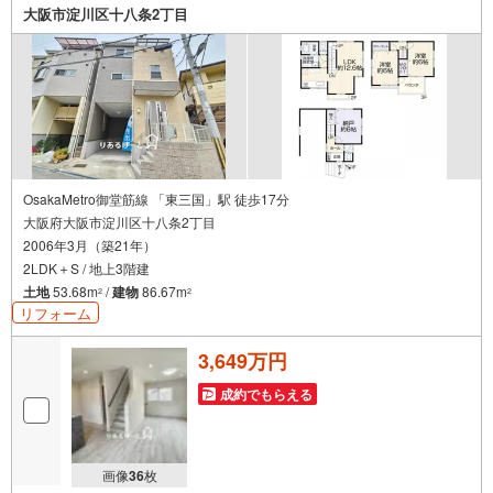
案を行います！■その他:物件相談、住宅ローン相談、ご質
大阪市淀川区十八条2丁目
問、気になること、何でもお気軽にご相談ください！
OsakaMetro御堂筋線 「東三国」駅 徒歩17分
大阪府大阪市淀川区十八条2丁目
2006年3月（築21年）
2LDK＋S / 地上3階建
土地
53.68m
/
建物
86.67m
2
2
リフォーム
3,649万円
成約でもらえる
画像
36
枚