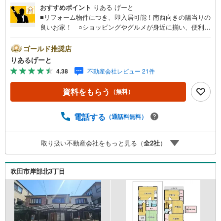
おすすめポイント
りある げーと
■リフォーム物件につき、即入居可能！南西向きの陽当りの
良いお家！ ○ショッピングやグルメが身近に揃い、便利
さ・楽しさが集う住環境！ ○大阪メトロ御堂筋線「東三
国」駅まで徒歩17分！利便性が良い立地■物件検討中のお
ゴールド推奨店
客さま！ちょっと見学してみたいだけなどでも内覧可能で
りあるげーと
す！売主さまの都合等で見学ができない場合がございま
4.38
不動産会社レビュー 21件
す。お気軽に「りあるげーと」までお問合わせ下さい！■
「りあるげーと」が選ばれるポイント！■年中休まず営業
資料をもらう
（無料）
中！いつでも対応致します！・営業時間:9:00～21:00上記
の時間帯は、お電話でのお問い合わせでスムーズに案内が
可能です！■各種相談、承ります！■【無料送迎】「小さな
電話する
（通話料無料）
お子さまをつれて外出しづらい」「来店までの交通手段が
取りづらい」などご相談ください！営業スタッフがご自宅
取り扱い不動産会社をもっと見る（
全
2
社
）
に伺って送迎致します！【リフォーム相談】資格を持った
専門スタッフがお悩みに合わせてお話をうかがい、お客さ
まにぴったりの提案を行います！■その他:物件相談、住宅
吹田市岸部北3丁目
ローン相談、ご質問、気になること、何でもお気軽にご相
談ください！