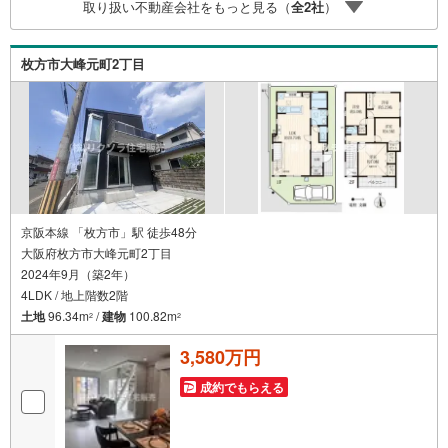
取り扱い不動産会社をもっと見る（
全
2
社
）
宅ローン商品のご提案〇住宅ローンの金利や優遇率、審査
基準などを詳しくご説明〇住宅ローンとリフォームローン
の一体型商品もご提案〇仕事や収入・現在過去の借入によ
枚方市大峰元町2丁目
る住宅ローンへの問題解決是非ともお問合せ下さい
京阪本線 「枚方市」駅 徒歩48分
大阪府枚方市大峰元町2丁目
2024年9月（築2年）
4LDK / 地上階数2階
土地
96.34m
/
建物
100.82m
2
2
3,580万円
成約でもらえる