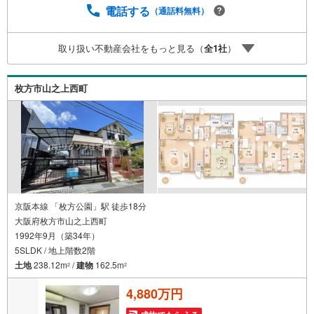
の掲載物件もまとめてご案内可能リフォームやリノベーシ
電話する
（通話料無料）
ョンの事もあわせてご相談下さい【住宅ローン無料相談
会 随時開催中】〇お客様の条件にベストな住宅ローン商
取り扱い不動産会社をもっと見る（
全
1
社
）
品のご提案〇住宅ローンの金利や優遇率、審査基準などを
詳しくご説明〇住宅ローンとリフォームローンの一体型商
品もご提案〇仕事や収入・現在過去の借入による住宅ロー
枚方市山之上西町
ンへの問題解決是非ともお問合せ下さい
京阪本線 「枚方公園」駅 徒歩18分
大阪府枚方市山之上西町
1992年9月（築34年）
5SLDK / 地上階数2階
土地
238.12m
/
建物
162.5m
2
2
4,880万円