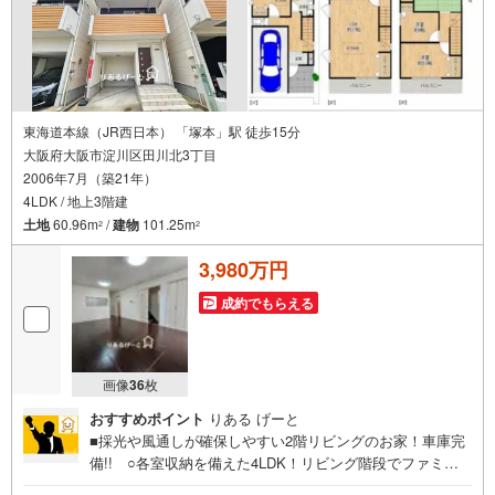
東海道本線（JR西日本） 「塚本」駅 徒歩15分
大阪府大阪市淀川区田川北3丁目
2006年7月（築21年）
4LDK / 地上3階建
土地
60.96m
/
建物
101.25m
2
2
3,980万円
成約でもらえる
画像
36
枚
おすすめポイント
りある げーと
■採光や風通しが確保しやすい2階リビングのお家！車庫完
備!! ○各室収納を備えた4LDK！リビング階段でファミリ
ーにもおススメの間取り☆ ○駅まで自転車移動ですが、3