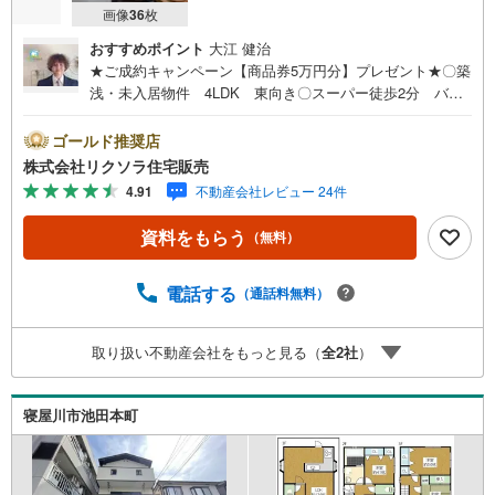
画像
36
枚
おすすめポイント
大江 健治
★ご成約キャンペーン【商品券5万円分】プレゼント★〇築
浅・未入居物件 4LDK 東向き〇スーパー徒歩2分 バス
停徒歩3分 閑静な住宅地〇駐車場 トイレ2ヶ所 浴室乾
燥機 食洗機■営業時間 9:30～20:00 ■即日案内可能！※
ゴールド推奨店
当日・翌日のご案内はお電話でのお問合せがスムーズ■定休
株式会社リクソラ住宅販売
日 毎週水曜日◇弊社ホームページよりLINEでのお問合せ
4.91
不動産会社レビュー 24件
も好評！◇不動産情報サイト未掲載物件、弊社ホームペー
ジに多数掲載！◇学校区物件検索も充実！ご希望の学校区
資料をもらう
（無料）
での物件探しに便利！「リクソラ住宅販売」で検索！是非
ご覧ください他の気になる物件・他不動産会社・他サイト
の掲載物件もまとめてご案内可能リフォームやリノベーシ
電話する
（通話料無料）
ョンの事もあわせてご相談下さい【住宅ローン無料相談
会 随時開催中】〇お客様の条件にベストな住宅ローン商
取り扱い不動産会社をもっと見る（
全
2
社
）
品のご提案〇住宅ローンの金利や優遇率、審査基準などを
詳しくご説明〇住宅ローンとリフォームローンの一体型商
品もご提案〇仕事や収入・現在過去の借入による住宅ロー
寝屋川市池田本町
ンへの問題解決是非ともお問合せ下さい