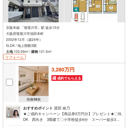
京阪本線 「寝屋川市」駅 徒歩15分
大阪府寝屋川市池田本町
2002年12月（築24年）
5LDK / 地上階数3階
土地
103.59m
/
建物
121.5m
2
2
リフォーム
3,280万円
成約でもらえる
画像
36
枚
おすすめポイント
渡部 綾乃
★ご成約キャンペーン【商品券5万円分】プレゼント★〇5L
DK 西向き 3階建て〇小学校徒歩6分 スーパー徒歩3
分 病院徒歩2分〇駐車2台可能 トイレ2ヶ所 食洗機 浴