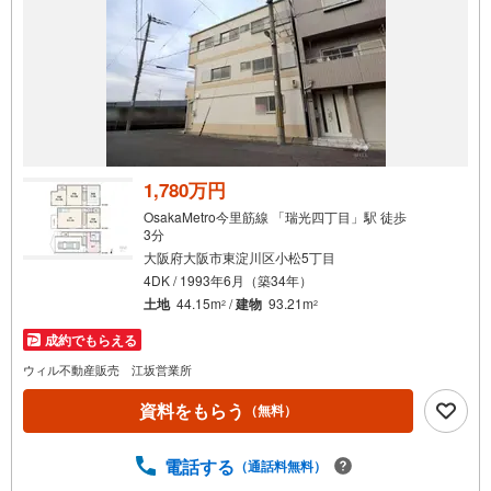
で
通
知
を
受
け
取
る
1,780万円
・
OsakaMetro今里筋線 「瑞光四丁目」駅 徒歩
条
3分
件
大阪府大阪市東淀川区小松5丁目
を
4DK / 1993年6月（築34年）
マ
土地
44.15m
/
建物
93.21m
2
2
イ
成約でもらえる
ペ
ウィル不動産販売 江坂営業所
ー
ジ
資料をもらう
（無料）
に
保
電話する
（通話料無料）
存