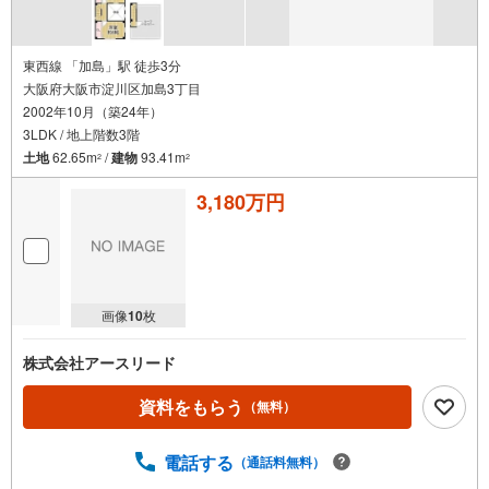
東西線 「加島」駅 徒歩3分
大阪府大阪市淀川区加島3丁目
2002年10月（築24年）
3LDK / 地上階数3階
土地
62.65m
/
建物
93.41m
2
2
3,180万円
画像
10
枚
株式会社アースリード
資料をもらう
（無料）
電話する
（通話料無料）