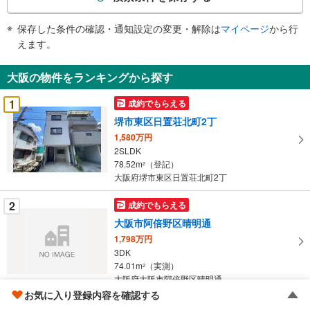
条
件
保存した条件の確認・通知設定の変更・解除は
マイページ
から行
で
えます。
通
知
大阪の物件をランキングから探す
を
受
1
成約でもらえる
け
堺市東区日置荘北町2丁
取
1,580万円
る
2SLDK
・
78.52m
（登記）
2
条
大阪府堺市東区日置荘北町2丁
件
を
2
成約でもらえる
マ
大阪市阿倍野区晴明通
イ
1,798万円
ペ
3DK
ー
74.01m
（実測）
2
大阪府大阪市阿倍野区晴明通
ジ
お気に入り登録内容を確認する
に
3
成約でもらえる