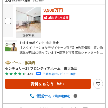
土地
95.99m
/
建物
138.51m
2
2
3,900万円
成約でもらえる
画像
34
枚
おすすめポイント
油井 雅也
【スタイリッシュなデザイナーズ住宅】■教育機関、買い物
施設が周辺に揃っています■愛車を守る電動シャッター付き
車庫1台分！■ホームエレベーターが備わった各階への移動
が楽々な住まい 特徴・南向きにつき日当たり良好です・中
ゴールド推奨店
庭/吹き抜けのある気持ちの良い住まい・全居室収納付き/屋
センチュリー21 フロンティアホーム 東大阪店
根裏収納/納戸・スーパー、コンビニが徒歩5分圏内の近
4.16
不動産会社レビュー 18件
さ！・前道幅員6mにつきスムーズな車庫入れが可能です
立地・平野南小学校まで徒歩約4分・摂陽中学校まで徒歩約
資料をもらう
（無料）
15分 弊社が選ばれる理由 1.お金の扱い方のプロ、ファイナ
ンシャルプランナーが資金計画をサポート！2.買い替えな
どにも対応できる売却専門チームあり！3.たくさんの銀行
電話する
（通話料無料）
と繋がりがあるため、最も低金利になるように審査が可
能！4.物件のお引渡し後に必要になったお家のリフォーム