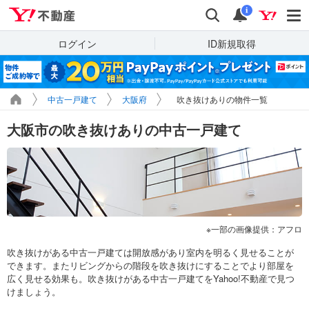
Yahoo!不動産
検索
通知
i
ログイン
ID新規取得
中古一戸建て
大阪府
吹き抜けありの物件一覧
大阪市の吹き抜けありの中古一戸建て
一部の画像提供：アフロ
吹き抜けがある中古一戸建ては開放感があり室内を明るく見せることが
できます。またリビングからの階段を吹き抜けにすることでより部屋を
広く見せる効果も。吹き抜けがある中古一戸建てをYahoo!不動産で見つ
けましょう。