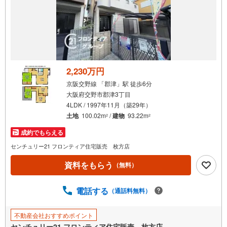
2,230万円
京阪交野線 「郡津」駅 徒歩6分
大阪府交野市郡津3丁目
4LDK / 1997年11月（築29年）
土地
100.02m
/
建物
93.22m
2
2
成約でもらえる
センチュリー21 フロンティア住宅販売 枚方店
資料をもらう
（無料）
電話する
（通話料無料）
不動産会社おすすめポイント
センチュリー21 フロンティア住宅販売 枚方店