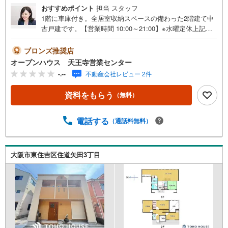
おすすめポイント
担当 スタッフ
1階に車庫付き。全居室収納スペースの備わった2階建て中
古戸建です。【営業時間 10:00～21:00】※水曜定休上記時
間はお電話が繋がりやすくなっております。ぜひお気軽に
ご連絡ください！現地を見学される場合は「室内・現地を
ブロンズ推奨店
見学する（無料）」ボタンよりご希望の日時をご記入いた
オープンハウス 天王寺営業センター
だけますとスムーズにご案内が可能です。◎現地のご案内
-.--
不動産会社レビュー 2件
について・平日や夜遅い時間帯もご案内が可能 ※定休日を
除く・経験豊富なスタッフが物件詳細を丁寧にご説明いた
資料をもらう
（無料）
します。・車でご自宅や最寄り駅等、ご指定の場所まで送
迎します。・チャイルドシートのご用意ございます。◎個
別FP相談会 無料物件のご紹介だけでなく住宅ローン・資
電話する
（通話料無料）
金のご相談、まずは家探しについて話を聞きたいという方
も大歓迎です！年間8000棟以上の限定物件を発表している
オープンハウスだから出会える物件が多数ございます。ぜ
大阪市東住吉区住道矢田3丁目
ひお気軽にご連絡・ご相談ください！※限定物件:当社の
み、もしくは当社を含めた数社でのみご紹介可能なオープ
ンハウス・ディベロップメントの物件