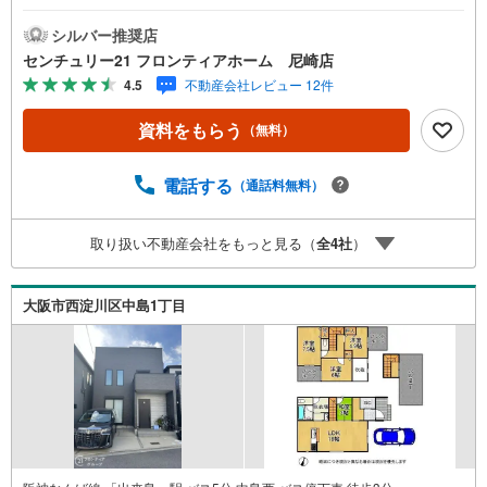
ォークインクローゼットあり■前道も広く駐車が苦手な方で
も安心 リフォーム内容・クロス張替、CF張替・IHコンロ交
シルバー推奨店
換 立地・川北小学校まで徒歩約15分・淀中学校まで徒歩約
センチュリー21 フロンティアホーム 尼崎店
33分 弊社が選ばれる理由 1.お金の扱い方のプロ、ファイナ
4.5
不動産会社レビュー 12件
ンシャルプランナーが資金計画をサポート！2.買い替えな
どにも対応できる売却専門チームあり！3.たくさんの銀行
資料をもらう
（無料）
と繋がりがあるため、最も低金利になるように審査が可
能！4.物件のお引渡し後に必要になったお家のリフォーム
も弊社のリフォームプランナーがご提案！5.定期的にご連
電話する
（通話料無料）
絡を繋ぎ、有事の際に迅速にサポートいたします弊社は専
門家同士が連携をとっているため、より多くの知見がござ
取り扱い不動産会社をもっと見る（
全
4
社
）
います。お気軽にお問合せください！
大阪市西淀川区中島1丁目