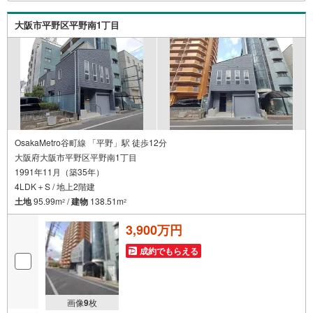
大阪市平野区平野南1丁目
OsakaMetro谷町線 「平野」駅 徒歩12分
大阪府大阪市平野区平野南1丁目
1991年11月（築35年）
4LDK＋S / 地上2階建
土地
95.99m
/
建物
138.51m
2
2
3,900万円
成約でもらえる
画像
9
枚