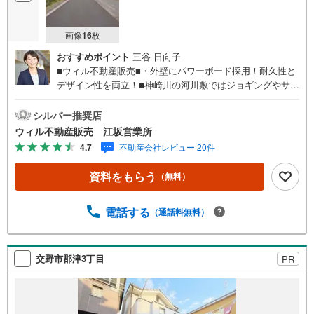
画像
16
枚
おすすめポイント
三谷 日向子
■ウィル不動産販売■・外壁にパワーボード採用！耐久性と
デザイン性を両立！■神崎川の河川敷ではジョギングやサイ
クリングにおすすめの場所！■フラットな道が広がっている
ため徒歩・自転車移動がラクラク！■府道41号線すぐ、車
シルバー推奨店
移動にも便利なロケーション！■保育所や小中学校にほど近
ウィル不動産販売 江坂営業所
い立地！子育て世帯に嬉しい◎！■「加島駅前公園」や「加
4.7
不動産会社レビュー 20件
島中央公園」など公園が点在！緑を身近に感じられる住環
境！■3LDK！■ロフト＋2階リビング＋ルーフバルコニー、
資料をもらう
（無料）
暮らしにゆとりと遊び心を！■敷地内に並列駐車2台可！お
車をお持ちのご家庭に嬉しいプラン！■LDK上部は吹抜構
造！開放的な空間！■収納スペース充実！■浴室には窓や追
電話する
（通話料無料）
い焚き機能付き！バスタイムが快適！【弊社の特徴につい
て】■駐車場完備。お車でのご来場も可能です。■キッズス
ペースもございますので、小さなお子様がいらっしゃるご
交野市郡津3丁目
PR
家族もお気軽にご来場ください！【営業時間 10:00～19:0
0】（定休日なし）火曜日・水曜日も営業しております。