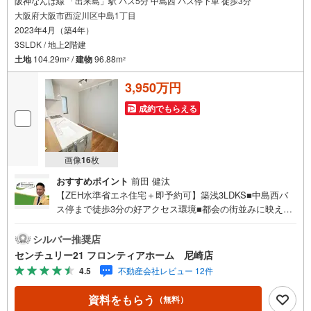
阪神なんば線 「出来島」駅 バス5分 中島西 バス停下車 徒歩3分
大阪府大阪市西淀川区中島1丁目
2023年4月（築4年）
3SLDK / 地上2階建
土地
104.29m
/
建物
96.88m
2
2
3,950万円
成約でもらえる
画像
16
枚
おすすめポイント
前田 健汰
【ZEH水準省エネ住宅＋即予約可】築浅3LDKS■中島西バ
ス停まで徒歩3分の好アクセス環境■都会の街並みに映える
スタイリッシュな外観■LDK18帖の開放感！ゆとりある贅沢
なリビングライフ 特徴・川北小学校まで徒歩12分で、お子
シルバー推奨店
さまの通学に便利な立地です。・2階にフラットルーツ2箇
センチュリー21 フロンティアホーム 尼崎店
所、屋上には広々としたルーフバルコニーがございま
4.5
不動産会社レビュー 12件
す。・マイカーOK！1台分の駐車スペースがございます。
立地・川北小学校まで徒歩約12分・淀中学校まで徒歩約30
資料をもらう
（無料）
分 弊社が選ばれる理由 1.お金の扱い方のプロ、ファイナン