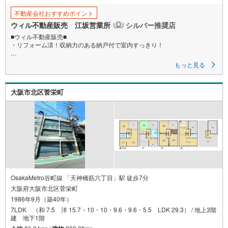
す
る
不動産会社おすすめポイント
ウィル不動産販売 江坂営業所
シルバー推奨店
■ウィル不動産販売■
・リフォーム済！収納力のある納戸付で室内すっきり！
もっと見る
■2025年10月にリフォーム実施！
【リフォーム内容】
・トイレ、洗面台、給湯器交換
大阪市北区菅栄町
・全室クロス、フロアタイル、CF張替え
・畳表替え
・襖、障子張替え
・ベランダ塗装
・モニターホン、建具一部交換
・ハウスクリーニング
など。
■駅まで平坦アプローチで毎日の通勤・通学も快適！
■小・中学校ともに徒歩3分以内で子育て安心！
OsakaMetro谷町線 「天神橋筋六丁目」駅 徒歩7分
大阪府大阪市北区菅栄町
■『ココカラファイン 東淀川小松店』まで徒歩13分！
1986年9月（築40年）
■『ファミリーマート 武岡小松四丁目店』まで徒歩4分！
7LDK （和 7.5 洋 15.7・10・10・9.6・9.6・5.5 LDK 29.3） / 地上3階
■4DK！
建 地下1階
■南西角地につき日当たり・通風良好！