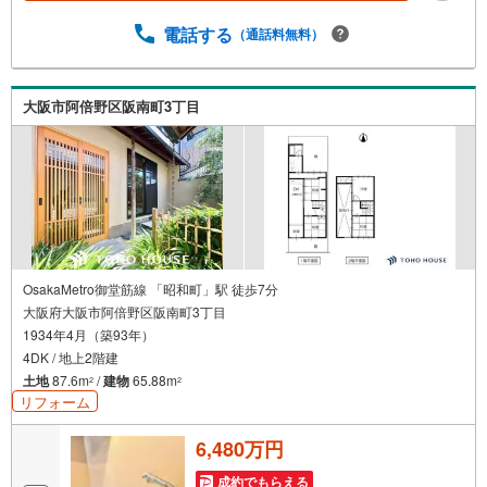
をクリックして下さい。資料請求希望のお客様:右上の「資
電話する
（通話料無料）
料をもらう」をクリックして下さい。【東宝ハウス江坂の
ポイント】（1）不動産のご提案から資金計画・ライフシミ
ュレーションのご相談・無理のないライフプラン、提携に
よる低金利住宅ローンのご提案、購入前に知る「購入後の
大阪市阿倍野区阪南町3丁目
家族の生活」を「未来カレンダー」で見える化します。
（2）ご購入後から始まる「専属FPによるファイナンシャ
ルライフサポート」・漠然としたキャッシュフローのグラ
フ化、効果的な生命保険の見直し、繰り上げ返済の効果的
なタイミングなどご提案させて頂きます。
OsakaMetro御堂筋線 「昭和町」駅 徒歩7分
大阪府大阪市阿倍野区阪南町3丁目
1934年4月（築93年）
4DK / 地上2階建
土地
87.6m
/
建物
65.88m
2
2
リフォーム
6,480万円
成約でもらえる