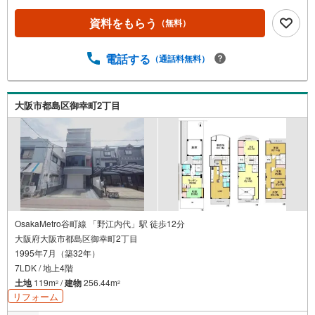
リーや、雛人形などの季節もの、釣り道具やレジャー用品
などを収納出来ます！ハウスフリーダムは【東証スタンダ
資料をもらう
（無料）
ード上場企業】です！松原店はキッズスペース・ベビール
ーム・大型駐車場完備！お仕事帰りや、お子さま連れも大
歓迎です！物件最寄りの駅まで送迎させて頂きます「見る
電話する
（通話料無料）
だけ・聞くだけ」OK！不動産購入やご売却、住宅ローンの
ご相談など なんでもお気軽にご相談ください～・*・～・
*・～・*・～・*・～・*・～・*・～
大阪市都島区御幸町2丁目
OsakaMetro谷町線 「野江内代」駅 徒歩12分
大阪府大阪市都島区御幸町2丁目
1995年7月（築32年）
7LDK / 地上4階
土地
119m
/
建物
256.44m
2
2
リフォーム