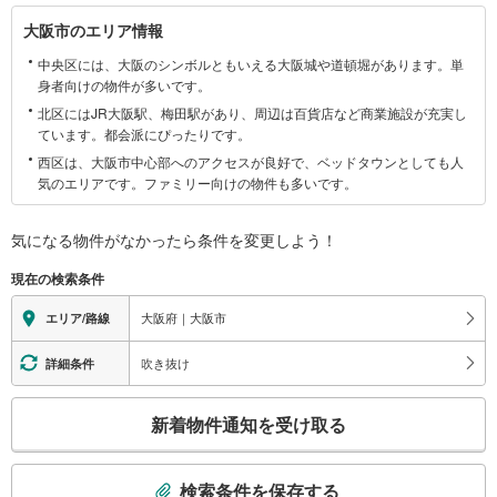
大
大阪市のエリア情報
阪
中央区には、大阪のシンボルともいえる大阪城や道頓堀があります。単
市
身者向けの物件が多いです。
に
北区にはJR大阪駅、梅田駅があり、周辺は百貨店など商業施設が充実し
関
ています。都会派にぴったりです。
す
西区は、大阪市中心部へのアクセスが良好で、ベッドタウンとしても人
る
気のエリアです。ファミリー向けの物件も多いです。
情
報
気になる物件がなかったら
条件を変更しよう！
現在の検索条件
大阪府｜大阪市
エリア/路線
吹き抜け
詳細条件
こ
新着物件通知を受け取る
の
検
索
検索条件を保存する