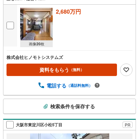
2,680万円
画像
20
枚
株式会社ヒノモトシステムズ
資料をもらう
（無料）
電話する
（通話料無料）
こ
検索条件を保存する
の
検
索
大阪市東淀川区小松5丁目
PR
条
件