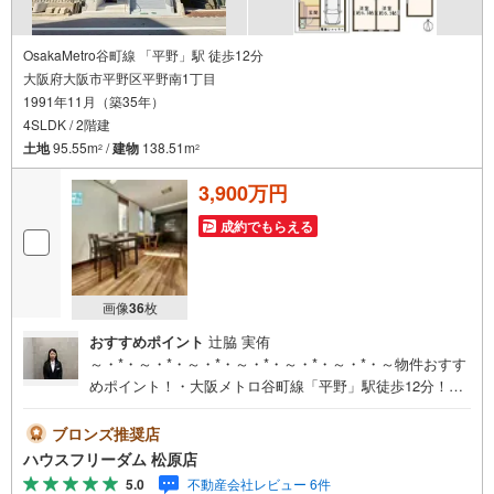
OsakaMetro谷町線 「平野」駅 徒歩12分
大阪府大阪市平野区平野南1丁目
1991年11月（築35年）
4SLDK / 2階建
土地
95.55m
/
建物
138.51m
2
2
3,900万円
成約でもらえる
画像
36
枚
おすすめポイント
辻脇 実侑
～・*・～・*・～・*・～・*・～・*・～・*・～物件おすす
めポイント！・大阪メトロ谷町線「平野」駅徒歩12分！通
勤通学、お出かけの際にも便利な立地です・南向きなの
で、ポカポカとあたたかな光と心地良い風が入り込みま
ブロンズ推奨店
す・電動シャッター付き車庫なので雨の日も大切なお車が
ハウスフリーダム 松原店
濡れません！・屋根裏収納には出番の少ないクリスマスツ
5.0
不動産会社レビュー 6件