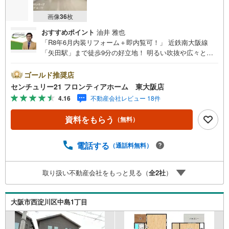
画像
36
枚
おすすめポイント
油井 雅也
「R8年6月内装リフォーム＋即内覧可！」 近鉄南大阪線
「矢田駅」まで徒歩9分の好立地！ 明るい吹抜や広々とし
た16帖のLDKが魅力のSLDK 大型の納戸やパントリーも完
備でゆとりある住空間 特徴・3面採光を取り入れた風通し
ゴールド推奨店
の良い設計・ご家族を見守りながら料理ができるカウンタ
センチュリー21 フロンティアホーム 東大阪店
ーキッチン・3階の洋室には和室が隣接し、昼寝スペースや
4.16
不動産会社レビュー 18件
趣味部屋など多目的に使用できます リフォーム内容・ユニ
ットバス、洗面台新調・給湯器交換・クロス、CF交換・巾
資料をもらう
（無料）
木交換 立地・大阪市立鷹合小学校まで徒歩約4分・大阪市
立中野中学校まで徒歩約25分 弊社が選ばれる理由 1.お金の
扱い方のプロ、ファイナンシャルプランナーが資金計画を
電話する
（通話料無料）
サポート！2.買い替えなどにも対応できる売却専門チーム
あり！3.たくさんの銀行と繋がりがあるため、最も低金利
取り扱い不動産会社をもっと見る（
全
2
社
）
になるように審査が可能！弊社は専門家同士が連携をとっ
ているため、より多くの知見がございますお気軽にお問合
せください
大阪市西淀川区中島1丁目