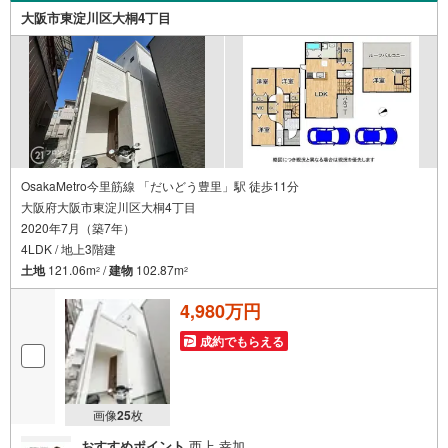
ため、より多くの知見がございます。お気軽にお問合せく
大阪市東淀川区大桐4丁目
ださい！
OsakaMetro今里筋線 「だいどう豊里」駅 徒歩11分
大阪府大阪市東淀川区大桐4丁目
2020年7月（築7年）
4LDK / 地上3階建
土地
121.06m
/
建物
102.87m
2
2
4,980万円
成約でもらえる
画像
25
枚
おすすめポイント
西上 幸加