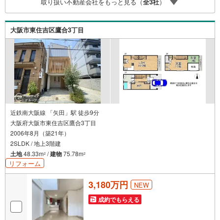
取り扱い不動産会社をもっと見る（
全
3
社
）
も弊社のリフォームプランナーがご提案！5.定期的にご連
絡を繋ぎ、有事の際に迅速にサポートいたします弊社は専
門家同士が連携をとっているため、より多くの知見がござ
大阪市東住吉区鷹合3丁目
います。お気軽にお問合せください！
近鉄南大阪線 「矢田」駅 徒歩9分
大阪府大阪市東住吉区鷹合3丁目
2006年8月（築21年）
2SLDK / 地上3階建
土地
48.33m
/
建物
75.78m
2
2
リフォーム
3,180万円
NEW
成約でもらえる