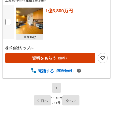
土地
86.84m
/
建物
238.28m
2
2
■二面採光の居室が多く、風通しの良い住まい！
■3階洋室は続き間で多目的に利用可能！
1億6,800万円
【弊社の特徴について】
■駐車場完備。お車でのご来場も可能です。
■キッズスペースもございますので、小さなお子様がいらっしゃるご家族も
お気軽にご来場ください！
【営業時間 10:00～19:00】（定休日なし）火曜日・水曜日も営業しており
画像
15
枚
ます。
株式会社リップル
資料をもらう
（無料）
電話する
（通話料無料）
1
1
〜
16
件
前へ
次へ
/
16
件