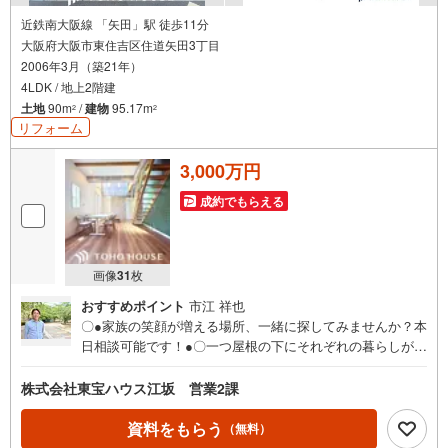
近鉄南大阪線 「矢田」駅 徒歩11分
大阪府大阪市東住吉区住道矢田3丁目
2006年3月（築21年）
4LDK / 地上2階建
土地
90m
/
建物
95.17m
2
2
リフォーム
3,000万円
成約でもらえる
画像
31
枚
おすすめポイント
市江 祥也
〇●家族の笑顔が増える場所、一緒に探してみませんか？本
日相談可能です！●〇一つ屋根の下にそれぞれの暮らしがあ
る。お部屋ぐらいは自分の価値観で自由にしたい。だから
こそ、そのベースはシンプルであるべきだと思う。なぜな
株式会社東宝ハウス江坂 営業2課
ら、時の流れで人の好みは変わっていくものだから。■ご予
約いただくとご見学がスムーズです！【営業時間9:00～21:
資料をもらう
（無料）
00】ご見学希望のお客様:右上の「室内・現地を見学する」