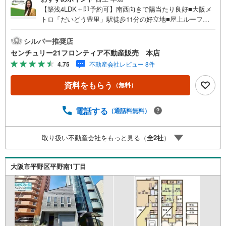
【築浅4LDK＋即予約可】南西向きで陽当たり良好■大阪メ
トロ「だいどう豊里」駅徒歩11分の好立地■屋上ルーフバ
ルコニーがあり、家庭菜園等楽しめます ■3ヵ所WICがあり
収納にも困りません 特徴・駐車2台可・大桐小中学校徒歩5
シルバー推奨店
分圏内でお子様の通学にも安心・シューズインクロークあ
センチュリー21フロンティア不動産販売 本店
り・リビングは吹抜で開放感があります・食洗器付きで毎
4.75
不動産会社レビュー 8件
日の家事をお助けします・水回り2階で同線良好・1階にう
がい、手洗い洗面器あり 立地・大桐小学校まで徒歩約3
資料をもらう
（無料）
分・大桐中学校まで徒歩約5分 弊社が選ばれる理由 1.お金
の扱い方のプロ、ファイナンシャルプランナーが資金計画
をサポート！2.買い替えなどにも対応できる売却専門チー
電話する
（通話料無料）
ムあり！3.たくさんの銀行と繋がりがあるため、最も低金
利になるように審査が可能！4.物件のお引渡し後に必要に
取り扱い不動産会社をもっと見る（
全
2
社
）
なったお家のリフォームも弊社のリフォームプランナーが
ご提案！5.定期的にご連絡を繋ぎ、有事の際に迅速にサポ
ートいたしますお気軽にお問合せください！
大阪市平野区平野南1丁目