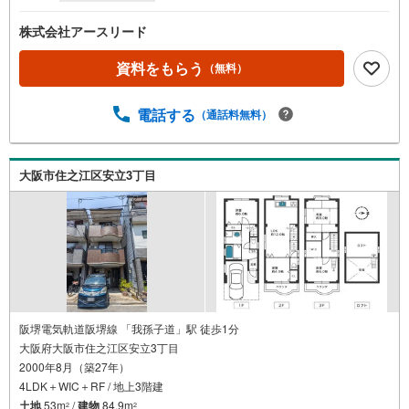
株式会社アースリード
資料をもらう
（無料）
電話する
（通話料無料）
大阪市住之江区安立3丁目
阪堺電気軌道阪堺線 「我孫子道」駅 徒歩1分
大阪府大阪市住之江区安立3丁目
2000年8月（築27年）
4LDK＋WIC＋RF / 地上3階建
土地
53m
/
建物
84.9m
2
2