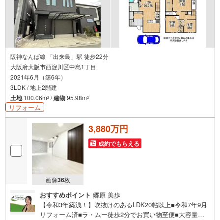
阪神なんば線 「出来島」駅 徒歩22分
大阪府大阪市西淀川区中島1丁目
2021年6月（築6年）
3LDK / 地上2階建
土地
100.06m
/
建物
95.98m
2
2
リフォーム
3,880万円
成約でもらえる
画像
36
枚
おすすめポイント
郷原 美歩
【令和3年築浅！】吹抜けのあるLDK20帖以上■令和7年9月
リフォーム済■ラ・ムー徒歩2分でお買い物至便■大容量ウ