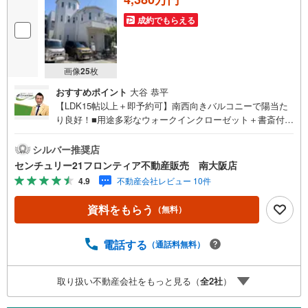
す。
お気軽にお問合せください！
成約でもらえる
画像
25
枚
おすすめポイント
大谷 恭平
【LDK15帖以上＋即予約可】南西向きバルコニーで陽当た
り良好！■用途多彩なウォークインクローゼット＋書斎付き
■収納スペース多数で生活便利！■大阪市御堂筋線「あびこ
駅」まで徒歩9分 特徴・小学校徒歩6分で通学ラクラク！・
シルバー推奨店
周辺にスーパー・商店街ありで利便性良好・デザイン性の
センチュリー21フロンティア不動産販売 南大阪店
高いおしゃれな住宅地です！・対面キッチンなので小さな
4.9
不動産会社レビュー 10件
お子様がいても安心！ 立地・苅田南小学校まで徒歩約6
分・我孫子南中学校まで徒歩約5分 弊社が選ばれる理由 1.
資料をもらう
（無料）
お金の扱い方のプロ、ファイナンシャルプランナーが資金
計画をサポート！2.買い替えなどにも対応できる売却専門
チームあり！3.たくさんの銀行と繋がりがあるため、最も
電話する
（通話料無料）
低金利になるように審査が可能！4.物件のお引渡し後に必
要になったお家のリフォームも弊社のリフォームプランナ
取り扱い不動産会社をもっと見る（
全
2
社
）
ーがご提案！5.定期的にご連絡を繋ぎ、有事の際に迅速に
サポートいたします弊社は専門家同士が連携をとっている