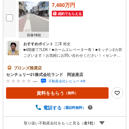
7,480万円
成約でもらえる
画像
16
枚
おすすめポイント
三澤 裕史
■4階建て7LDK！■ホームエレベーター有！■キッチン2カ所
ございます！お気軽にお問い合わせください！＜センチュ
リー21ランドについて＞●センチュリー21ランド阿波座店
は・・・ お客様のニーズに寄り添い、大切なお住まいの
ブロンズ推奨店
ご購入に最後まで伴走いたします！●リフォームのご相談も
センチュリー21株式会社ランド 阿波座店
承っております。●購入・売却・ローンのご相談・・・なん
-.--
不動産会社レビュー 4件
でもお気軽にご相談くださいませ！〇大阪メトロ千日前
線・中央線「阿波座」駅5番出口より徒歩約2分！〇営業時
資料をもらう
（無料）
間:10:00～20:00（火曜日・水曜日定休日※祝日は営業）事
前にご連絡いただけますと、スムーズにご案内が可能で
す。ご連絡お待ちしております！
電話する
（通話料無料）
取り扱い不動産会社をもっと見る（
全
1
社
）