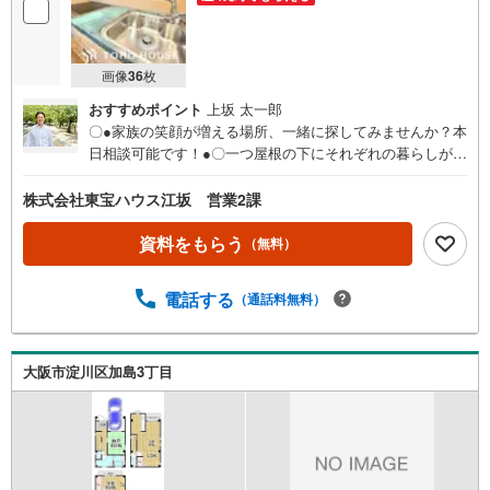
画像
36
枚
おすすめポイント
上坂 太一郎
〇●家族の笑顔が増える場所、一緒に探してみませんか？本
日相談可能です！●〇一つ屋根の下にそれぞれの暮らしがあ
る。お部屋ぐらいは自分の価値観で自由にしたい。だから
こそ、そのベースはシンプルであるべきだと思う。なぜな
株式会社東宝ハウス江坂 営業2課
ら、時の流れで人の好みは変わっていくものだから。■ご予
約いただくとご見学がスムーズです！【営業時間9:00～21:
資料をもらう
（無料）
00】ご見学希望のお客様:右上の「室内・現地を見学する」
をクリックして下さい。資料請求希望のお客様:右上の「資
電話する
（通話料無料）
料をもらう」をクリックして下さい。【東宝ハウス江坂の
ポイント】（1）不動産のご提案から資金計画・ライフシミ
ュレーションのご相談・無理のないライフプラン、提携に
よる低金利住宅ローンのご提案、購入前に知る「購入後の
大阪市淀川区加島3丁目
家族の生活」を「未来カレンダー」で見える化します。
（2）ご購入後から始まる「専属FPによるファイナンシャ
ルライフサポート」・漠然としたキャッシュフローのグラ
フ化、効果的な生命保険の見直し、繰り上げ返済の効果的
なタイミングなどご提案させて頂きます。