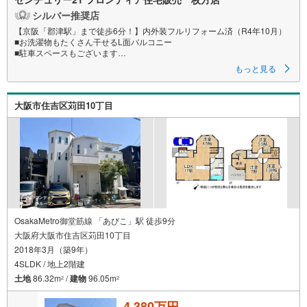
シルバー推奨店
【京阪「郡津駅」まで徒歩6分！】内外装フルリフォーム済（R4年10月）
■お洗濯物もたくさん干せるL面バルコニー
■駐車スペースもございます
■食洗機や浴室乾燥機などうれしい設備豊富
もっと見る
リフォーム内容
・システムキッチン・浴室・洗面台新調
大阪市住吉区苅田10丁目
・モニターインターホン・ダウンライト新調
・外壁塗装、屋根塗装
・和室タタミ替え、クロス貼替、CF張替 等
立地
・郡津小学校まで徒歩約7分（約560m）
・第二中学校まで徒歩約13分（約1040m）
弊社が選ばれる理由
1.お金の扱い方のプロ、ファイナンシャルプランナーが資金計画をサポー
ト！
OsakaMetro御堂筋線 「あびこ」駅 徒歩9分
2.買い替えなどにも対応できる売却専門チームあり！
大阪府大阪市住吉区苅田10丁目
3.たくさんの銀行と繋がりがあるため、最も低金利になるように審査が可
2018年3月（築9年）
能！
4.物件のお引渡し後に必要になったお家のリフォームも弊社のリフォームプ
4SLDK / 地上2階建
ランナーがご提案！
土地
86.32m
/
建物
96.05m
2
2
5.定期的にご連絡を繋ぎ、有事の際に迅速にサポートいたします
4,380万円
弊社は専門家同士が連携をとっているため、より多くの知見がございま