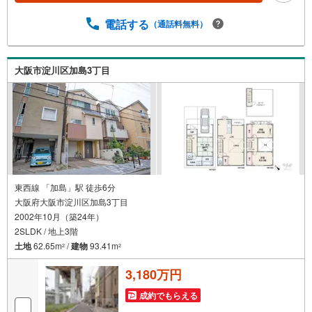
シャルプランナーが資金計画をサポート！2.買い替えなど
にも対応できる売却専門チームあり！3.たくさんの銀行と
電話する
（通話料無料）
繋がりがあるため、最も低金利になるように審査が可能！
4.物件のお引渡し後に必要になったお家のリフォームも弊
社のリフォームプランナーがご提案！5.定期的にご連絡を
大阪市淀川区加島3丁目
繋ぎ、有事の際に迅速にサポートいたします弊社は専門家
同士が連携をとっているため、より多くの知見がございま
す。お気軽にお問合せください！
東西線 「加島」駅 徒歩6分
大阪府大阪市淀川区加島3丁目
2002年10月（築24年）
2SLDK / 地上3階
土地
62.65m
/
建物
93.41m
2
2
3,180万円
成約でもらえる