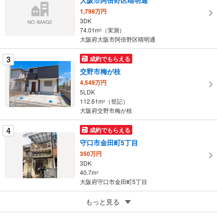
イ
1,798万円
ペ
3DK
ー
74.01m
（実測）
2
大阪府大阪市阿倍野区晴明通
ジ
に
3
成約でもらえる
保
交野市梅が枝
存
す
4,549万円
5LDK
る
112.61m
（登記）
2
大阪府交野市梅が枝
4
成約でもらえる
守口市金田町5丁目
350万円
3DK
40.7m
2
大阪府守口市金田町5丁目
5
河内長野市喜多町
もっと見る
380万円