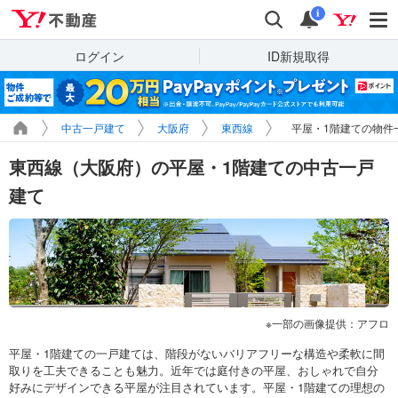
Yahoo!不動産
検索
通知
i
ログイン
ID新規取得
中古一戸建て
大阪府
東西線
平屋・1階建ての物件
東西線（大阪府）の平屋・1階建ての中古一戸
建て
一部の画像提供：アフロ
平屋・1階建ての一戸建ては、階段がないバリアフリーな構造や柔軟に間
取りを工夫できることも魅力。近年では庭付きの平屋、おしゃれで自分
好みにデザインできる平屋が注目されています。平屋・1階建ての理想の