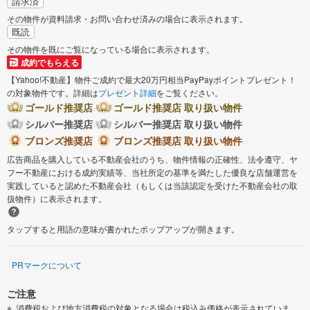
請求済
その物件が資料請求・お問い合わせ済みの場合に表示されます。
既読
その物件を既にご覧になっている場合に表示されます。
成約でもらえる
【Yahoo!不動産】物件ご成約で最大20万円相当PayPayポイントプレゼント！
の対象物件です。詳細は
プレゼント詳細
をご覧ください。
ゴールド推奨店
ゴールド推奨店 取り扱い物件
シルバー推奨店
シルバー推奨店 取り扱い物件
ブロンズ推奨店
ブロンズ推奨店 取り扱い物件
広告商品を購入している不動産会社のうち、物件情報の正確性、法令遵守、ヤ
フー不動産における成約実績等、当社所定の基準を満たした優良な店舗運営を
実践していると認めた不動産会社（もしくは当該認定を受けた不動産会社の取
扱物件）に表示されます。
タップすると用語の意味が書かれたポップアップが開きます。
PRマークについて
ご注意
消費税および地方消費税の対象となる場合は税込み価格が表示されていま