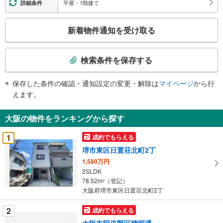
平屋・1階建て
詳細条件
こ
新着物件通知を受け取る
の
検
索
検索条件を保存する
条
件
保存した条件の確認・通知設定の変更・解除は
マイページ
から行
で
えます。
通
知
大阪の物件をランキングから探す
を
受
1
成約でもらえる
け
堺市東区日置荘北町2丁
取
1,580万円
る
2SLDK
・
78.52m
（登記）
2
条
大阪府堺市東区日置荘北町2丁
件
を
2
成約でもらえる
マ
大阪市阿倍野区晴明通