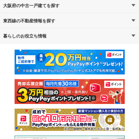
大阪府の中古一戸建てを探す
東西線の不動産情報を探す
路線・駅から探す
地域から探す
暮らしのお役立ち情報
不動産・住宅
賃貸住宅
通勤・通学時間から探す
地図から探す
マンションカタログ
教えて！住まいの先生
新築マンション
中古マンション
新築一戸建て
中古一戸建て
注文住宅
土地
売却査定