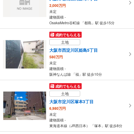
2,000万円
未定
建物面積 -
OsakaMetro谷町線 「都島」駅 徒歩15分
成約でもらえる
土地
大阪市西淀川区姫島5丁目
580万円
未定
建物面積 -
阪神なんば線 「福」駅 徒歩10分
成約でもらえる
土地
大阪市淀川区塚本3丁目
6,980万円
未定
建物面積 -
東海道本線（JR西日本） 「塚本」駅 徒歩8分