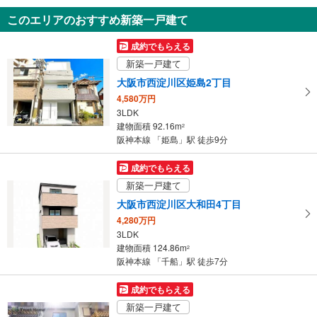
5DK
このエリアのおすすめ新築一戸建て
81.1m
（登記）
2
大阪府河内長野市喜多町
成約でもらえる
新築一戸建て
大阪市西淀川区姫島2丁目
4,580万円
3LDK
建物面積 92.16m
2
阪神本線 「姫島」駅 徒歩9分
成約でもらえる
新築一戸建て
大阪市西淀川区大和田4丁目
4,280万円
3LDK
建物面積 124.86m
2
阪神本線 「千船」駅 徒歩7分
成約でもらえる
新築一戸建て