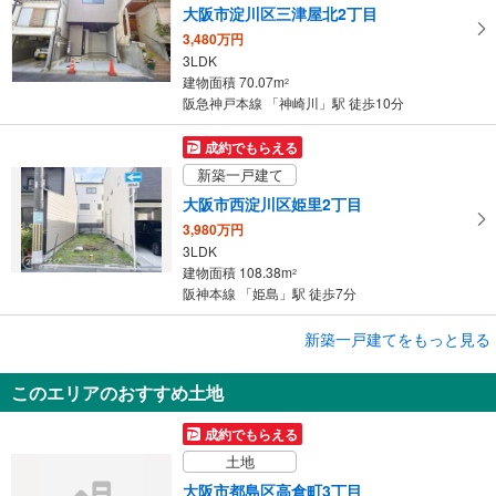
大阪市淀川区三津屋北2丁目
3,480万円
3LDK
建物面積 70.07m
2
阪急神戸本線 「神崎川」駅 徒歩10分
成約でもらえる
新築一戸建て
大阪市西淀川区姫里2丁目
3,980万円
3LDK
建物面積 108.38m
2
阪神本線 「姫島」駅 徒歩7分
成約でもらえる
新築一戸建てをもっと見る
新築一戸建て
このエリアのおすすめ土地
大阪市城東区蒲生4丁目
4,980万円
成約でもらえる
3LDK
土地
建物面積 96.91m
2
OsakaMetro今里筋線 「蒲生四丁目」駅 徒歩4分
大阪市都島区高倉町3丁目