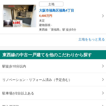
土地
大阪市福島区福島4丁目
4,480万円
未定
建物面積 -
東西線 「新福島」駅 徒歩5分
土地をもっと見る
土地
大阪市西淀川区佃2丁目
1,080万円
東西線の中古一戸建てを他のこだわりから探す
未定
建物面積 -
阪神本線 「千船」駅 徒歩4分
駅徒歩10分以内
リノベーション・リフォーム済み（予定含む）
駐車場が2台以上ある