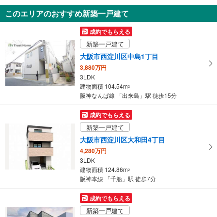
5DK
このエリアのおすすめ新築一戸建て
81.1m
（登記）
2
大阪府河内長野市喜多町
成約でもらえる
新築一戸建て
大阪市西淀川区中島1丁目
3,880万円
3LDK
建物面積 104.54m
2
阪神なんば線 「出来島」駅 徒歩15分
成約でもらえる
新築一戸建て
大阪市西淀川区大和田4丁目
4,280万円
3LDK
建物面積 124.86m
2
阪神本線 「千船」駅 徒歩7分
成約でもらえる
新築一戸建て