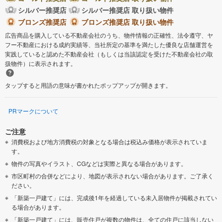
シルバー推奨店
シルバー推奨店 取り扱い物件
藤井寺市
東大阪市
ブロンズ推奨店
ブロンズ推奨店 取り扱い物件
広告商品を購入している不動産会社のうち、物件情報の正確性、法令遵守、ヤ
フー不動産における成約実績等、当社所定の基準を満たした優良な店舗運営を
泉南市
四條畷市
実践していると認めた不動産会社（もしくは当該認定を受けた不動産会社の取
扱物件）に表示されます。
交野市
大阪狭山市
タップすると用語の意味が書かれたポップアップが開きます。
阪南市
三島郡島本町
PRマークについて
豊能郡豊能町
豊能郡能勢町
ご注意
消費税および地方消費税の対象となる場合は税込み価格が表示されていま
泉北郡忠岡町
泉南郡熊取町
す。
物件の写真やイラスト、CGなどは実際と異なる場合があります。
泉南郡田尻町
泉南郡岬町
市区町村の合併などにより、地図が表示されない場合があります。ご了承く
ださい。
「新築一戸建て」には、完成後1年を経過している未入居物件が掲載されてい
南河内郡太子町
南河内郡河南町
る場合があります。
「新築一戸建て」には、販売住戸が複数の物件は、全ての住戸に該当しない