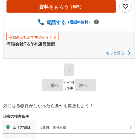
資料をもらう
（無料）
電話する
（通話料無料）
不動産会社おすすめポイント
有限会社T＆Y本店営業部
もっと見る
1
1
〜
1
件
前へ
次へ
/
1
件
気になる物件がなかったら
条件を変更しよう！
現在の検索条件
大阪府｜阪神本線
エリア/路線