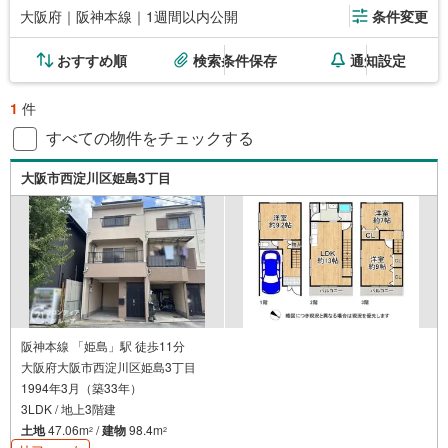
大阪府｜阪神本線｜1週間以内公開
条件変更
おすすめ順
検索条件保存
通知設定
1
件
すべての物件をチェックする
大阪市西淀川区姫島3丁目
阪神本線 「姫島」駅 徒歩11分
大阪府大阪市西淀川区姫島3丁目
1994年3月（築33年）
3LDK / 地上3階建
土地
47.06m
/
建物
98.4m
2
2