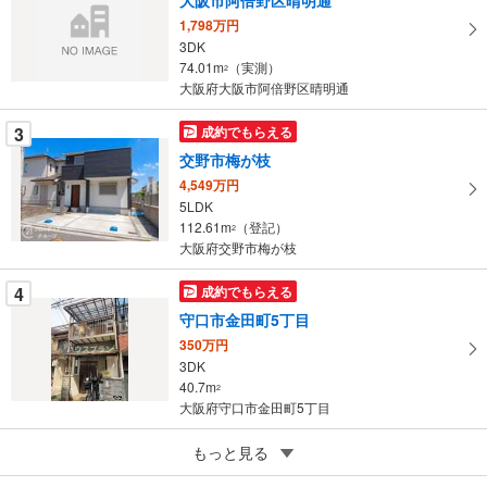
大阪市阿倍野区晴明通
イ
1,798万円
ペ
3DK
ー
74.01m
（実測）
2
大阪府大阪市阿倍野区晴明通
ジ
に
3
成約でもらえる
保
交野市梅が枝
存
す
4,549万円
5LDK
る
112.61m
（登記）
2
大阪府交野市梅が枝
4
成約でもらえる
守口市金田町5丁目
350万円
3DK
40.7m
2
大阪府守口市金田町5丁目
5
河内長野市喜多町
もっと見る
380万円