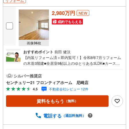
リフォーム
2,980万円
NEW
成約でもらえる
画像
36
枚
おすすめポイント
前田 健汰
【内装リフォーム済＋即内覧可！】令和8年7月リフォーム
の木造3階建■全居室6帖以上のゆとりある3LDK■カースペ
ース1台分あり■スーパー、小学校から徒歩10分圏内で住み
やすい環境です 特徴・全室2面採光設計で風通しの良い住
シルバー推奨店
空間・前面道路の幅員が約19mと広くお車の出し入れもス
センチュリー21 フロンティアホーム 尼崎店
ムーズ・豊富な収納スペースでお片付けもスッキリ リフォ
4.5
不動産会社レビュー 12件
ーム内容・ユニットバス新調・洗面化粧台新調・トイレ新
調・全室クロス張替、全部屋フロアタイル張替・洗面所お
資料をもらう
（無料）
よびトイレCF張替・モニターインターホン新設、ダウンラ
イト新設・カーテンレール交換、レースカーテン新調、美
装工事等 立地・姫島小学校まで徒歩約8分・西淀中学校ま
電話する
（通話料無料）
で徒歩約6分 弊社が選ばれる理由 1.お金の扱い方のプロ、
ファイナンシャルプランナーが資金計画をサポート！2.買