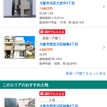
大阪市北区大淀中3丁目
7,480万円
2LDK＋2S
建物面積 115.51m
2
阪急神戸本線 「中津」駅 徒歩13分
成約でもらえる
新築一戸建て
大阪市西淀川区姫島2丁目
4,580万円
3LDK
建物面積 92.16m
2
阪神本線 「姫島」駅 徒歩9分
成約でもらえる
新築一戸建てをもっと見る
新築一戸建て
このエリアのおすすめ土地
大阪市西淀川区中島1丁目
3,580万円
成約でもらえる
1SLDK
土地
建物面積 116.32m
2
阪神なんば線 「出来島」駅 バス6分 中島一丁目 バス停下車 徒歩1分
大阪市西淀川区姫島5丁目