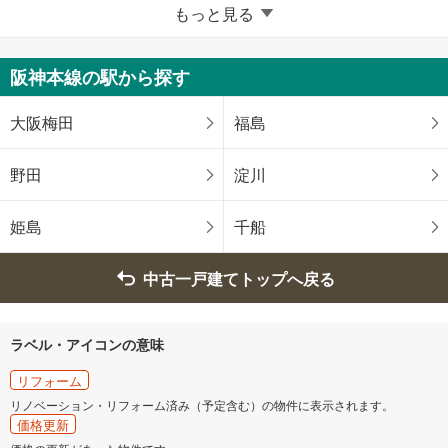
堺市
もっと見る
堺区
中区
阪神本線の駅から探す
東区
西区
大阪梅田
福島
南区
北区
野田
淀川
美原区
姫島
千船
大阪府のそのほかの地域
中古一戸建てトップへ戻る
岸和田市
豊中市
ラベル・アイコンの意味
池田市
吹田市
リフォーム
リノベーション・リフォーム済み（予定含む）の物件に表示されます。
泉大津市
高槻市
価格更新