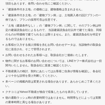
南河内郡千早赤阪村
項目もあります。各問い合わせ先にご確認ください。
「建築条件付き土地」の価格には、建物価格は含まれません。
「建築条件付き土地」の「建物プラン例」は、土地購入者の設計プランの一
例であり、プランの採用可否は任意です。
「土地（建築条件なし）」の「建物プラン例」に関して、そのプラン例は特
定の建築請負会社によるもので、 当該建築請負会社以外で建てた場合、同様
のものが同価格で建てられるとは限りません。また、建築請負会社を特定す
るものではありません。
お客様が入力する個人情報を含むお問い合わせデータは、当該物件の取扱会
社に送信され、そこで管理されます。
お問い合わせをされたお客様へは、取扱会社がご連絡いたします。
物件に関するお客様のお問い合わせについては、LINEヤフー株式会社は一切
関与いたしません。取扱会社に直接ご確認ください。
不動産購入の検討、契約にあたってはお客様ご自身が情報を確認し、各会社
より十分な説明を受け判断してください。
本ページの掲載内容は変更される場合があります。あらかじめご了承くださ
い。
クチコミはYahoo!不動産が独自で収集したものを表示しています。
朝の通勤ラッシュ時の所要時間ではありません。時間帯などによっては実際
の乗車時間と異なる場合があります。