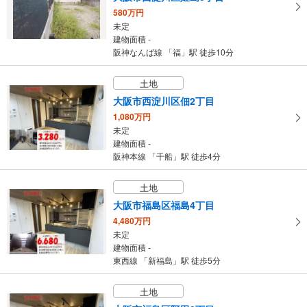
580万円
未定
建物面積 -
阪神なんば線 「福」駅 徒歩10分
土地
大阪市西淀川区佃2丁目
1,080万円
未定
建物面積 -
阪神本線 「千船」駅 徒歩4分
土地
大阪市福島区福島4丁目
4,480万円
未定
建物面積 -
東西線 「新福島」駅 徒歩5分
土地