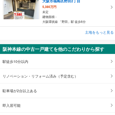
大阪市福島区野田2丁目
5,380万円
未定
建物面積 -
大阪環状線 「野田」駅 徒歩6分
成約でもらえる
土地をもっと見る
土地
大阪市北区中津3丁目
阪神本線の中古一戸建てを他のこだわりから探す
4,800万円
未定
建物面積 -
駅徒歩10分以内
OsakaMetro御堂筋線 「中津」駅 徒歩6分
リノベーション・リフォーム済み（予定含む）
駐車場が2台以上ある
即入居可能