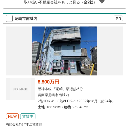
取り扱い不動産会社をもっと見る（
全
2
社
）
い替えなどにも対応できる売却専門チームあり！3.たくさ
んの銀行と繋がりがあるため、最も低金利になるように審
査が可能！お気軽にお問合せください！
尼崎市南城内
PR
8,500万円
阪神本線 「尼崎」駅 徒歩6分
兵庫県尼崎市南城内
2階1DK×2、3階2LDK×1 / 2002年12月（築24年）
土地
133.98m
/
建物
259.48m
2
2
NEW
賃貸中
有限会社T＆Y本店営業部