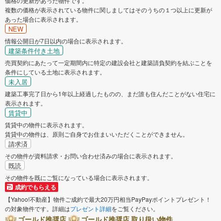
価格の更新があった物件です。
貝塚市
複数の価格が表示されている物件に関しましてはそのうちの１つ以上に更新が
守口市
あった場合に表示されます。
NEW
枚方市
茨木市
情報公開日が7日以内の場合に表示されます。
建築条件付き土地
八尾市
泉佐野市
売買契約にあたって一定期間内に特定の建設会社と建築請負契約を結ぶことを
条件にしている土地に表示されます。
未入居
富田林市
寝屋川市
建築工事完了日から1年以上経過したものの、まだ誰も住んだことがない住宅に
表示されます。
賃貸中
河内長野市
松原市
賃貸中の物件に表示されます。
賃貸中の物件は、原則ご自身でお住まいいただくことができません。
大東市
和泉市
請求済
その物件が資料請求・お問い合わせ済みの場合に表示されます。
箕面市
柏原市
既読
その物件を既にご覧になっている場合に表示されます。
成約でもらえる
羽曳野市
門真市
【Yahoo!不動産】物件ご成約で最大20万円相当PayPayポイントプレゼント！
の対象物件です。詳細は
プレゼント詳細
をご覧ください。
摂津市
高石市
ゴールド推奨店
ゴールド推奨店 取り扱い物件