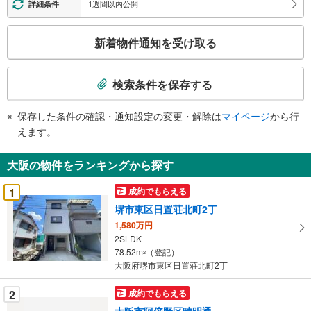
1週間以内公開
詳細条件
こ
新着物件通知を受け取る
の
検
索
検索条件を保存する
条
件
保存した条件の確認・通知設定の変更・解除は
マイページ
から行
で
えます。
通
知
大阪の物件をランキングから探す
を
受
1
成約でもらえる
け
堺市東区日置荘北町2丁
取
1,580万円
る
2SLDK
・
78.52m
（登記）
2
条
大阪府堺市東区日置荘北町2丁
件
を
2
成約でもらえる
マ