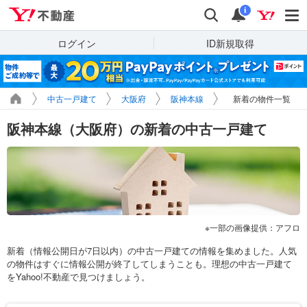
Yahoo!不動産
検索
通知
i
ログイン
ID新規取得
中古一戸建て
大阪府
阪神本線
新着の物件一覧
阪神本線（大阪府）の新着の中古一戸建て
一部の画像提供：アフロ
新着（情報公開日が7日以内）の中古一戸建ての情報を集めました。人気
の物件はすぐに情報公開が終了してしまうことも。理想の中古一戸建て
をYahoo!不動産で見つけましょう。