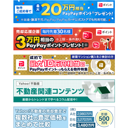
マンションカタログ
教えて！住まいの先生
新築マンション
中古マンション
新築一戸建て
中古一戸建て
注文住宅
土地
売却査定