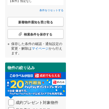
条件
指定なし
高砂市
(
16
)
神戸電鉄粟生線
(
0
)
間取り変更可能
（
0
）
条件をリセットする
三田市
山陽電鉄網干線
(
8
)
(
0
)
3階建て以上
（
0
）
こ
神戸新交通ポートアイランド線
(
0
)
養父市
(
0
)
新着物件通知を受け取る
の
宮崎
鹿児島
沖縄
検
北条鉄道
(
0
)
朝来市
(
6
)
索
検索条件を保存する
条
加東市
(
10
)
件
保存した条件の確認・通知設定の
で
小学校まで1km以内
（
0
）
変更・解除は
マイページ
から行え
多可郡多可町
(
6
)
通
する
る
条件をリセットする
条件をリセットする
条件をリセットする
条件をリセットする
条件をリセットする
条件をリセットする
ます。
知
神崎郡市川町
(
1
)
を
受
揖保郡太子町
(
10
)
物件の絞り込み
南道路
（
1
）
け
取
美方郡香美町
(
0
)
る
・
条
件
を
成約プレゼント対象物件
マ
イ