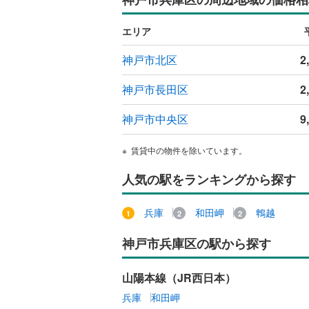
ウッドデ
エリア
構造・規模・
神戸市北区
2
耐震、免
神戸市長田区
2
（
0
）
神戸市中央区
9
オンライン対
賃貸中の物件を除いています。
オンライ
人気の駅をランキングから探す
オンライ
兵庫
和田岬
鵯越
神戸市兵庫区の駅から探す
山陽本線（JR西日本）
兵庫
和田岬