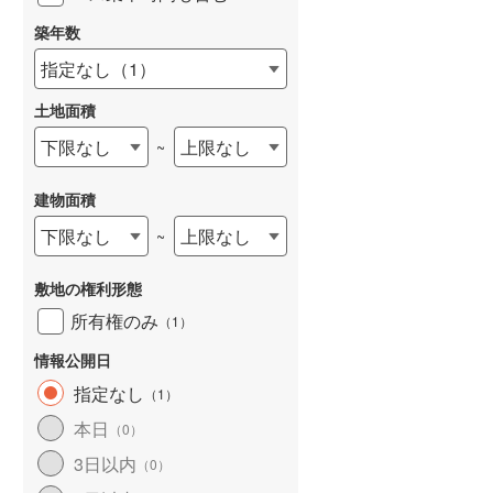
築年数
指定なし
（
1
）
土地面積
下限なし
上限なし
~
建物面積
下限なし
上限なし
~
敷地の権利形態
所有権のみ
（
1
）
情報公開日
指定なし
（
1
）
本日
（
0
）
3日以内
（
0
）