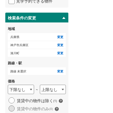
見学予約できる物件
ペ
ー
ジ
に
検索条件の変更
保
存
地域
す
る
兵庫県
変更
神戸市兵庫区
変更
湊川町
変更
路線・駅
路線 未選択
変更
価格
下限なし
上限なし
~
賃貸中の物件は除く
(
1
)
賃貸中の物件のみ
(
0
)