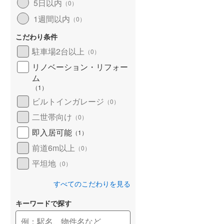
5日以内
（
0
）
1週間以内
（
0
）
こだわり条件
駐車場2台以上
（
0
）
リノベーション・リフォー
ム
（
1
）
ビルトインガレージ
（
0
）
二世帯向け
（
0
）
即入居可能
（
1
）
前道6m以上
（
0
）
平坦地
（
0
）
すべてのこだわりを見る
キーワードで探す