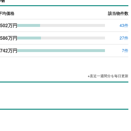
ッキあり
（
0
）
平均価格
該当物件数
施工・品質・工法関連
,502万円
43件
震、制震構造
住宅性能評価付き
（
0
）
,586万円
27件
,742万円
7件
応
ン内見(相談)可
（
0
）
IT重説可
（
0
）
※直近一週間分を毎日更新
ン対応とは？