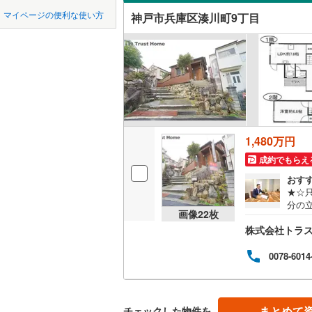
中国
鳥取
宝塚市
(
1
神戸電鉄
マイページの便利な使い方
神戸市兵庫区湊川町9丁目
吹き抜け
川西市
神戸電鉄
(
1
四国
徳島
二世帯向
神戸高速
加西市
(
3
サービス
九州・沖縄
福岡
神戸市営
丹波市
(
3
立地
智頭急行
(
淡路市
(
2
最寄りの
たつの市
1,480万円
0
0
0
0
0
0
該当物件
該当物件
該当物件
該当物件
該当物件
該当物件
件
件
件
件
件
件
成約でもらえ
加古郡稲
配置、向き、
おす
神崎郡福
★☆
前道6m
分の立
画像
22
枚
良好■
赤穂郡上
平坦地
（
株式会社トラ
室収
♪■
美方郡新
境〉♪
0078-6014
LD
1月
家探
リビング
ざい
迎で
（
0
）
まとめて
チェックした物件を