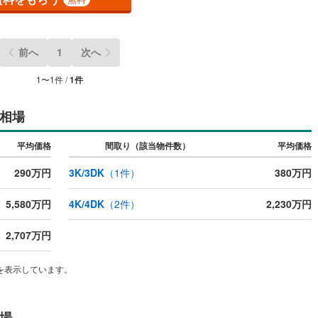
ださいませ♪〇神戸市全域、明石・芦屋・西宮・宝塚・三田市など 幅広い
アで物件のご紹介が可能です♪
前へ
1
次へ
ッチン
（
0
）
対面キッチン
（
0
）
1
〜
1
件 /
1
件
契約、入居関連など
相場
能
（
1
）
平均価格
間取り（該当物件数）
平均価格
290万円
3K/3DK
（
1
件）
380万円
機あり
（
0
）
5,580万円
4K/4DK
（
2
件）
2,230万円
2,707万円
インクローゼット
床下収納
（
1
）
を表示しています。
庭
場