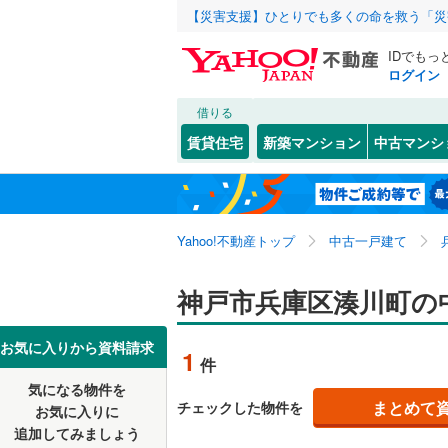
【災害支援】ひとりでも多くの命を救う「災
IDでもっ
ログイン
借りる
北海道
JR
北海道
東海道本線
こだわり条件
リフォーム、
賃貸住宅
新築マンション
中古マンシ
加古川線
(
リノベー
神戸市
東灘区
石井町
(
(
6
1
東北
青森
（
1
）
赤穂線
(
0
)
長田区
金平町
(
(
2
1
関東
東京
山陽新幹
Yahoo!不動産トップ
中古一戸建て
設備
北区
都由乃町
(
44
)
湊山町
床暖房
(
（
1
信越・北陸
新潟
地下鉄
神戸市兵庫区湊川町の
神戸市営
兵庫県のそのほ
姫路市
(
3
駐車場2
かの地域
西宮市
(
2
東海
愛知
私鉄・その他
阪急神戸
お気に入りから資料請求
1
件
ＴＶモニ
伊丹市
(
1
阪急甲陽
気になる物件を
（
1
）
近畿
大阪
まとめて
チェックした物件を
お気に入りに
加古川市
阪神武庫
追加してみましょう
間取り、居室