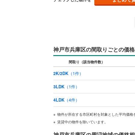
覧く
エリ
キッチン
独立型キ
販売、価格、
神戸市兵庫区の間取りごとの価格
即入居可
間取り（該当物件数）
浴室
2K/2DK
（
1
件）
浴室乾燥
3LDK
（
1
件）
収納
4LDK
（
4
件）
ウォーク
（
0
）
物件が所在する市区町村を対象とした平均価格
賃貸中の物件を除いています。
バルコニー、
神戸市兵庫区の周辺地域の価格相