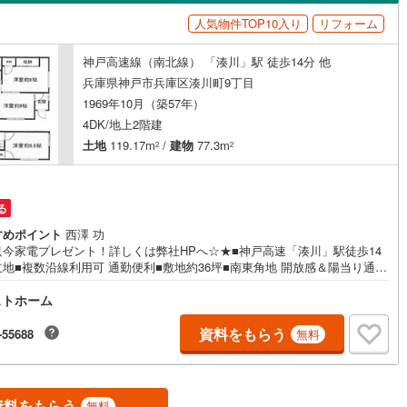
島根
岡山
広島
山口
45
)
三木市
(
7
)
有馬線
(
1
)
神戸電鉄三田線
(
0
)
人気物件TOP10入り
リフォーム
（
0
）
バリアフリー住宅
（
0
）
公園都市線
08
)
(
0
)
小野市
山陽電鉄本線
(
1
)
(
0
)
香川
愛媛
高知
神戸高速線（南北線） 「湊川」駅 徒歩14分 他
け
（
0
）
平屋・1階建て
（
0
）
保存した条件を見る
線（東西線）
(
1
)
神戸高速線（南北線）
(
1
)
)
丹波篠山市
(
13
)
兵庫県神戸市兵庫区湊川町9丁目
ルーム（納戸）
（
0
）
佐賀
長崎
熊本
大分
1969年10月（築57年）
地下鉄北神線
(
0
)
神戸新交通六甲アイランド線
(
0
)
2
)
南あわじ市
(
4
)
4DK/地上2階建
0
)
京都丹後鉄道宮豊線
(
0
)
土地
119.17m
/
建物
77.3m
)
宍粟市
(
5
)
2
2
駅が始発駅
（
0
）
海まで2km以内
（
0
）
(
11
)
川辺郡猪名川町
(
40
)
この条件で検索する
この条件で検索する
この条件で検索する
この条件で検索する
この条件で検索する
この条件で検索する
市区町村以下を選択
市区町村を選択す
駅を選択する
る
美町
(
1
)
加古郡播磨町
(
2
)
建ち方、日当たり
すめポイント
西澤 功
崎町
(
2
)
神崎郡神河町
(
0
)
只今家電プレゼント！詳しくは弊社HPへ☆★■神戸高速「湊川」駅徒歩14
以上
（
0
）
角地
（
1
）
地■複数沿線利用可 通勤便利■敷地約36坪■南東角地 開放感＆陽当り通風
建物約23坪 4DK■全居室6帖以上あるゆとりある間取■住空間スッキリ！居
郡町
(
0
)
佐用郡佐用町
(
2
)
0
）
ストホーム
納有■水回りが集約された家事動線良好な間取■全室洋室でお掃除かんたん
小・中学校、スーパー、病院が徒歩10分圏内で通学安心＆生活便利〈周辺環
温泉町
(
0
)
夢野の丘小学校 約350m♪夢野中学校 約550m♪イズミヤ 約350m〈2019年
資料をもらう
-55688
無料
リフォーム履歴有〉・外壁塗装、屋根塗装・建具新調・壁・床貼替 などお
しは、トラストホームにお任せください！ご相談はお気軽に♪〇定休日はご
ダイニング15畳以上
ません。お客様のご都合に可能な限りおこたえします♪〇急なご予約も大歓
す♪〇住宅ローン相談、買替相談もお任せください！詳しくは弊社HPをご
資料をもらう
無料