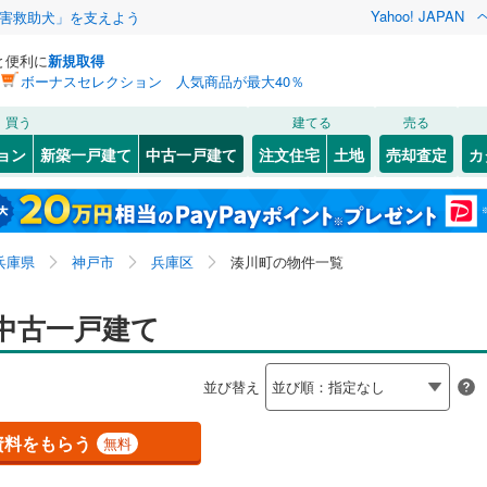
Yahoo! JAPAN
害救助犬」を支えよう
と便利に
新規取得
ボーナスセレクション 人気商品が最大40％
検索条件を保存しました
買う
建てる
売る
（JR西日本）
(
0
)
福知山線
(
0
)
リノベーション
ョン
新築一戸建て
中古一戸建て
注文住宅
土地
売却査定
カ
この検索条件の新着物件通知は、
マイページ
から設定できます。
0
)
播但線
(
0
)
ション・リフォーム
築古・築30年以上
（
1
）
6
)
)
灘区
今出在家町
(
50
)
(
1
)
岩手
宮城
秋田
山形
山陰本線
(
0
)
8
)
)
須磨区
楠谷町
(
(
48
1
)
)
兵庫県、神戸市兵庫区、湊川町
神奈川
埼玉
千葉
茨城
線
(
0
)
兵庫県
神戸市
兵庫区
湊川町の物件一覧
(
1
)
中央区
水木通
(
(
7
1
)
)
0
)
）
オール電化
（
0
）
長野
富山
石川
福井
中古一戸建て
地下鉄西神・山手線
(
1
)
神戸市営地下鉄海岸線
(
0
)
20
)
尼崎市
(
160
)
検索条件を保存する
台以上
（
0
）
ビルトインガレージ
（
0
）
閉じる
閉じる
お気に入りリストを見る
お気に入りリストを見る
閉じる
閉じる
18
)
洲本市
(
4
)
岐阜
静岡
三重
本線
(
0
)
阪急今津線
(
0
)
並び替え
タ付インターホン
防犯カメラ
（
0
）
マイページ
05
)
相生市
(
9
)
線
(
0
)
阪急宝塚本線
(
0
)
兵庫
京都
滋賀
奈良
資料をもらう
無料
(
48
)
赤穂市
(
12
)
川線
(
0
)
阪神なんば線
(
0
)
全体