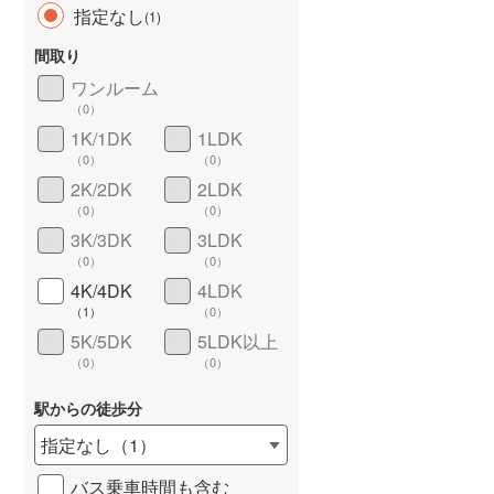
指定なし
(
1
)
間取り
ワンルーム
（
0
）
長期優良住宅
（
0
）
1K/1DK
1LDK
（
0
）
（
0
）
2K/2DK
2LDK
（
0
）
（
0
）
3K/3DK
3LDK
（
0
）
（
0
）
4K/4DK
4LDK
詳しく見る
（
1
）
（
0
）
5K/5DK
5LDK以上
（
0
）
（
0
）
駅からの徒歩分
指定なし
（
1
）
バス乗車時間も含む