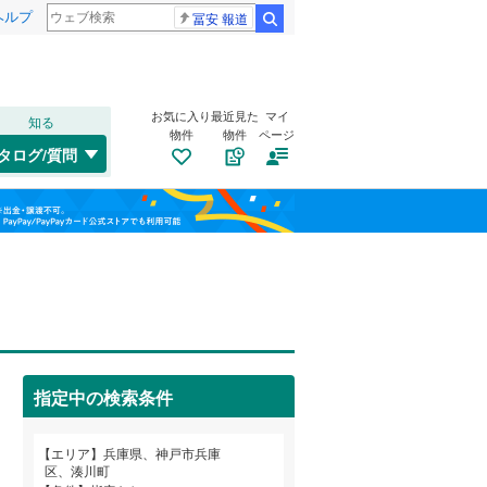
ヘルプ
冨安 報道
検索
お気に入り
最近見た
マイ
知る
物件
物件
ページ
山陽本線（JR西日本）
(
0
)
タログ/質問
姫新線
(
0
)
兵庫区
会下山町
(
10
(
1
)
)
福島
東西線
(
0
)
垂水区
大同町
(
(
103
1
)
)
栃木
群馬
山梨
西区
湊川町
(
89
(
1
)
)
トイレ２か所
（
0
）
明石市
(
97
)
太陽光発電システム
（
0
）
芦屋市
(
30
)
阪急伊丹線
(
0
)
指定中の検索条件
豊岡市
(
6
)
阪神本線
(
0
)
和歌山
エリア
兵庫県、神戸市兵庫
西脇市
(
12
)
能勢電鉄妙見線
(
0
)
区、湊川町