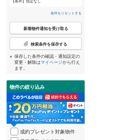
条件
指定なし
高砂市
(
16
)
神戸電鉄粟生線
(
0
)
舞子台
(
2
)
間取り変更可能
（
0
）
条件をリセットする
三田市
山陽電鉄網干線
(
8
)
(
0
)
美山台
(
1
)
3階建て以上
（
0
）
こ
神戸新交通ポートアイランド線
(
0
)
養父市
(
0
)
新着物件通知を受け取る
の
山手
(
1
)
宮崎
鹿児島
沖縄
検
北条鉄道
(
0
)
朝来市
(
6
)
索
検索条件を保存する
東垂水
(
1
)
条
加東市
(
10
)
件
保存した条件の確認・通知設定の
小束山本町
(
3
)
で
小学校まで1km以内
（
1
）
変更・解除は
マイページ
から行え
多可郡多可町
(
6
)
通
する
る
条件をリセットする
条件をリセットする
条件をリセットする
条件をリセットする
条件をリセットする
条件をリセットする
ます。
小束台東
(
1
)
知
神崎郡市川町
(
1
)
を
受
揖保郡太子町
(
10
)
物件の絞り込み
南道路
（
0
）
け
取
美方郡香美町
(
0
)
る
・
条
件
を
成約プレゼント対象物件
マ
イ