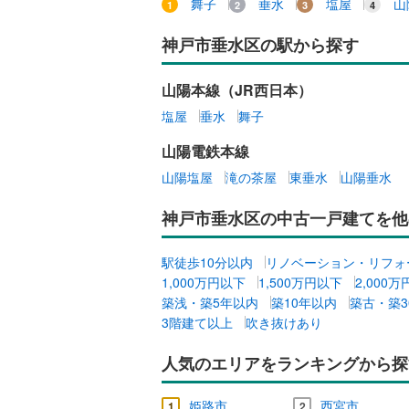
舞子
垂水
塩屋
山
神戸市垂水区の駅から探す
山陽本線（JR西日本）
塩屋
垂水
舞子
山陽電鉄本線
山陽塩屋
滝の茶屋
東垂水
山陽垂水
神戸市垂水区の中古一戸建てを他
駅徒歩10分以内
リノベーション・リフォ
1,000万円以下
1,500万円以下
2,000
築浅・築5年以内
築10年以内
築古・築3
3階建て以上
吹き抜けあり
人気のエリアをランキングから探
姫路市
西宮市
1
2