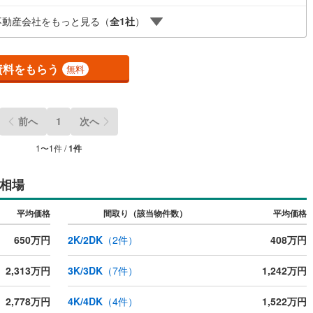
め、最も低金利になるように審査が可能！4.物件のお引渡し後に必要にな
不動産会社をもっと見る（
全
1
社
）
お家のリフォームも弊社のリフォームプランナーがご提案！
ッチン
（
0
）
対面キッチン
（
1
）
資料をもらう
無料
契約、入居関連など
能
（
0
）
前へ
1
次へ
1
〜
1
件 /
1
件
相場
機あり
（
0
）
平均価格
間取り（該当物件数）
平均価格
650万円
2K/2DK
（
2
件）
408万円
インクローゼット
床下収納
（
0
）
2,313万円
3K/3DK
（
7
件）
1,242万円
庭
2,778万円
4K/4DK
（
4
件）
1,522万円