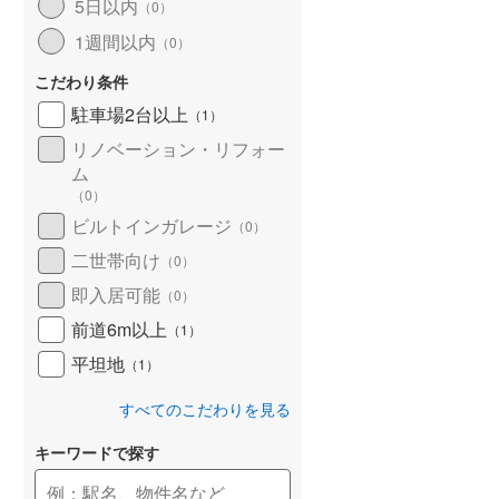
5日以内
（
0
）
1週間以内
（
0
）
こだわり条件
駐車場2台以上
（
1
）
リノベーション・リフォー
ム
（
0
）
ビルトインガレージ
（
0
）
二世帯向け
（
0
）
即入居可能
（
0
）
前道6m以上
（
1
）
平坦地
（
1
）
すべてのこだわりを見る
キーワードで探す