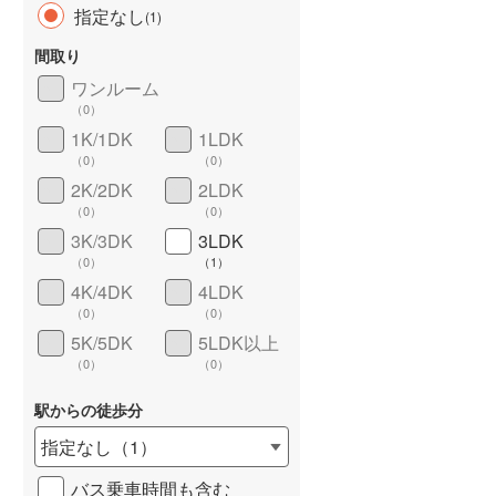
指定なし
(
1
)
間取り
ワンルーム
（
0
）
長期優良住宅
（
0
）
1K/1DK
1LDK
（
0
）
（
0
）
2K/2DK
2LDK
（
0
）
（
0
）
3K/3DK
3LDK
（
0
）
（
1
）
4K/4DK
4LDK
詳しく見る
（
0
）
（
0
）
5K/5DK
5LDK以上
（
0
）
（
0
）
駅からの徒歩分
指定なし
（
1
）
バス乗車時間も含む