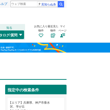
ヘルプ
見知らぬ糸
検索
お気に入り
最近見た
マイ
知る
物件
物件
ページ
山陽本線（JR西日本）
(
1
)
タログ/質問
姫新線
(
0
)
兵庫区
歌敷山
(
(
10
1
)
)
福島
東西線
(
0
)
垂水区
北舞子
(
(
103
4
)
)
栃木
群馬
山梨
西区
塩屋北町
(
89
)
(
5
)
清水が丘
トイレ２か所
(
1
)
（
1
）
明石市
(
97
)
星陵台
太陽光発電システム
(
6
)
（
1
）
芦屋市
(
30
)
阪急伊丹線
(
0
)
指定中の検索条件
千鳥が丘
(
2
)
豊岡市
(
6
)
阪神本線
(
0
)
和歌山
仲田
(
1
)
エリア
兵庫県、神戸市垂水
西脇市
(
12
)
能勢電鉄妙見線
(
0
)
区、学が丘
野田通
(
1
)