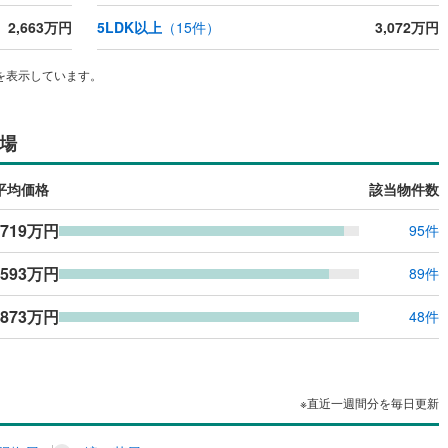
ッキあり
（
0
）
2,663万円
5LDK以上
（
15
件）
3,072万円
施工・品質・工法関連
を表示しています。
震、制震構造
住宅性能評価付き
（
0
）
場
応
平均価格
該当物件数
ン内見(相談)可
（
1
）
IT重説可
（
0
）
,719万円
95件
,593万円
89件
ン対応とは？
,873万円
48件
※直近一週間分を毎日更新