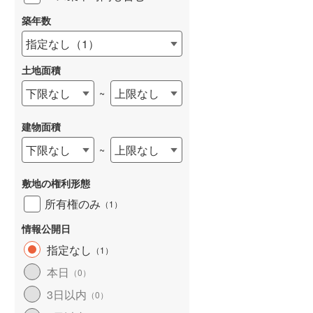
築年数
指定なし
（
1
）
土地面積
下限なし
上限なし
~
建物面積
下限なし
上限なし
~
敷地の権利形態
所有権のみ
（
1
）
情報公開日
指定なし
（
1
）
本日
（
0
）
3日以内
（
0
）