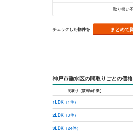
るた
取り扱い
った
キッチン
独立型キ
まとめて
チェックした物件を
販売、価格、
即入居可
浴室
神戸市垂水区の間取りごとの価格
浴室乾燥
間取り（該当物件数）
収納
1LDK
（
1
件）
ウォーク
（
1
）
2LDK
（
3
件）
バルコニー、
3LDK
（
24
件）