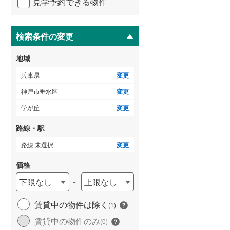
見学予約できる物件
ペ
ー
ジ
に
検索条件の変更
保
存
地域
す
る
兵庫県
変更
神戸市垂水区
変更
学が丘
変更
路線・駅
路線 未選択
変更
価格
下限なし
上限なし
~
賃貸中の物件は除く
(
1
)
賃貸中の物件のみ
(
0
)