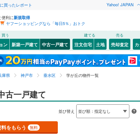
Yahoo! JAPAN
際に買ったレポート
と便利に
新規取得
ヤフーショッピングなら「毎日5％」おトク
検索条件を保存しました
買う
建てる
売る
（JR西日本）
(
0
)
福知山線
(
0
)
リノベーション
ョン
新築一戸建て
中古一戸建て
注文住宅
土地
売却査定
カ
この検索条件の新着物件通知は、
マイページ
から設定できます。
0
)
播但線
(
0
)
ション・リフォーム
築古・築30年以上
（
0
）
6
)
)
灘区
泉が丘
(
50
(
1
)
)
岩手
宮城
秋田
山形
山陰本線
(
0
)
8
)
須磨区
上高丸
(
(
48
2
)
)
兵庫県、神戸市垂水区、学が丘
神奈川
埼玉
千葉
茨城
線
(
0
)
兵庫県
神戸市
垂水区
学が丘の物件一覧
)
中央区
潮見が丘
(
7
(
)
1
)
1
)
）
塩屋町
オール電化
(
6
)
（
1
）
長野
富山
石川
福井
中古一戸建て
地下鉄西神・山手線
(
1
)
神戸市営地下鉄海岸線
(
0
)
20
)
尼崎市
(
160
)
検索条件を保存する
台以上
)
（
1
）
神和台
ビルトインガレージ
(
3
)
（
0
）
閉じる
閉じる
お気に入りリストを見る
お気に入りリストを見る
閉じる
閉じる
18
)
洲本市
(
4
)
岐阜
静岡
三重
本線
(
0
)
阪急今津線
(
0
)
並び替え
タ付インターホン
多聞台
防犯カメラ
(
4
)
（
0
）
マイページ
05
)
相生市
(
9
)
線
(
0
)
阪急宝塚本線
(
0
)
兵庫
京都
滋賀
奈良
(
1
)
つつじが丘
(
3
)
資料をもらう
無料
(
48
)
赤穂市
(
12
)
川線
(
0
)
阪神なんば線
(
0
)
全体
)
西脇
(
1
)