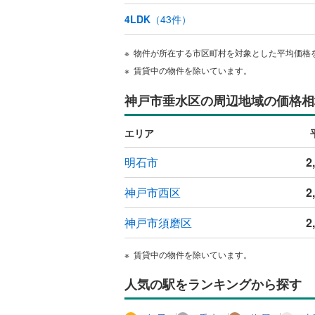
ウッドデ
4LDK
（
43
件）
構造・規模・
物件が所在する市区町村を対象とした平均価格
賃貸中の物件を除いています。
耐震、免
（
0
）
神戸市垂水区の周辺地域の価格相
オンライン対
エリア
オンライ
明石市
2
神戸市西区
2
オンライ
神戸市須磨区
2
賃貸中の物件を除いています。
人気の駅をランキングから探す