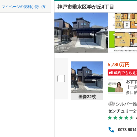
中国
鳥取
宝塚市
(
1
神戸電鉄
神戸市垂水区学が丘4丁目
マイページの便利な使い方
本多聞
(
1
吹き抜け
川西市
神戸電鉄
(
1
四国
徳島
学が丘
(
1
二世帯向
神戸高速
加西市
(
3
名谷町
(
3
サービス
九州・沖縄
福岡
神戸市営
丹波市
(
3
王居殿
(
2
立地
智頭急行
(
淡路市
(
2
朝谷町
(
4
最寄りの
たつの市
0
0
0
0
0
0
5,780万円
該当物件
該当物件
該当物件
該当物件
該当物件
該当物件
件
件
件
件
件
件
清玄町
(
3
加古郡稲
成約でもらえ
配置、向き、
おす
神崎郡福
【一
前道6m
多目的
赤穂郡上
画像
22
枚
帖の
平坦地
（
す・
シルバー推
美方郡新
りガ
センチュリー2
ので
LD
冷え
地・多
リビング
0078-6014
の扱
（
1
）
替え