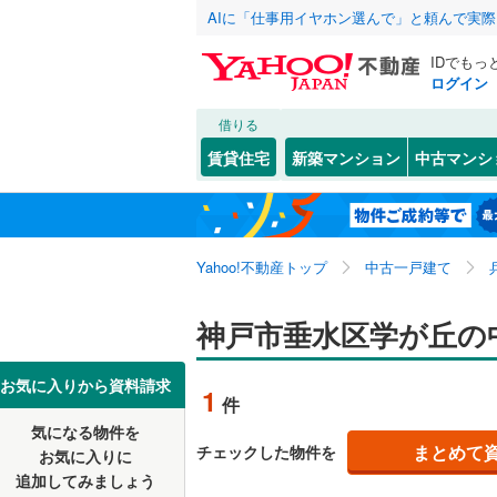
AIに「仕事用イヤホン選んで」と頼んで実
IDでもっ
ログイン
借りる
北海道
JR
北海道
東海道本線
こだわり条件
リフォーム、
賃貸住宅
新築マンション
中古マンシ
加古川線
(
リノベー
神戸市
東灘区
青山台
(
(
6
2
東北
青森
（
0
）
赤穂線
(
0
)
長田区
大町
(
1
(
)
2
関東
東京
山陽新幹
Yahoo!不動産トップ
中古一戸建て
設備
北区
五色山
(
44
(
4
)
塩屋台
床暖房
(
（
2
信越・北陸
新潟
地下鉄
神戸市垂水区学が丘の
神戸市営
兵庫県のそのほ
姫路市
(
3
下畑町
駐車場2
(
4
かの地域
西宮市
(
2
東海
愛知
私鉄・その他
阪急神戸
お気に入りから資料請求
1
件
高丸
ＴＶモニ
(
1
)
伊丹市
(
1
阪急甲陽
気になる物件を
（
1
）
近畿
大阪
千代が丘
まとめて
チェックした物件を
お気に入りに
加古川市
阪神武庫
追加してみましょう
間取り、居室
西舞子
(
3