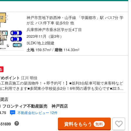
島根
岡山
広島
山口
45
)
三木市
(
7
)
有馬線
(
0
)
神戸電鉄三田線
(
0
)
)
舞子坂
(
4
)
（
1
）
バリアフリー住宅
（
0
）
公園都市線
08
)
(
0
)
小野市
山陽電鉄本線
(
1
)
(
1
)
香川
愛媛
高知
神戸市営地下鉄西神・山手線 「学園都市」駅 バス7分 学
)
南多聞台
(
1
)
け
（
0
）
平屋・1階建て
（
0
）
保存した条件を見る
が丘 バス停下車 徒歩5分 他
線（東西線）
(
0
)
神戸高速線（南北線）
(
0
)
)
丹波篠山市
(
13
)
兵庫県神戸市垂水区学が丘4丁目
)
桃山台
(
7
)
ルーム（納戸）
（
0
）
佐賀
長崎
熊本
大分
地下鉄北神線
(
0
)
神戸新交通六甲アイランド線
(
0
)
2
)
南あわじ市
(
4
)
2023年11月（築3年）
)
乙木
(
1
)
3LDK/地上2階建
0
)
京都丹後鉄道宮豊線
(
0
)
)
宍粟市
(
5
)
土地
159.57m
/
建物
114.33m
2
2
)
小束山
(
2
)
駅が始発駅
（
0
）
海まで2km以内
（
0
）
(
11
)
川辺郡猪名川町
(
40
)
この条件で検索する
この条件で検索する
この条件で検索する
この条件で検索する
この条件で検索する
この条件で検索する
市区町村以下を選択
市区町村を選択す
駅を選択する
)
舞多聞西
(
5
)
美町
(
1
)
加古郡播磨町
(
2
)
る
建ち方、日当たり
すめポイント
江川 明佳
崎町
(
2
)
神崎郡神河町
(
0
)
条工務店施工の築浅物件！＋即予約可！】■並列3台駐車可能で来客時など
以上
（
1
）
角地
（
0
）
に利用できます■多聞東小学校徒歩2分！6年間の通学も安心です■22.54
郡町
(
0
)
佐用郡佐用町
(
2
)
広々としたリビングです！ 特徴・窓がたくさんあるので換気もバッチリで
1
）
WIC2箇所、収納豊富でお部屋をすっきりとお使い頂けます・広いお庭もあ
奨店
温泉町
(
0
)
ーデニングや趣味の時間を過ごすことが出きます・太陽光＋蓄電池付きな
1 フロンティア不動産販売 神戸西店
災害時も安心です・食洗機付きなので毎日の洗い物も時短になりますね・
不動産会社レビュー 12件
4.75
性の方にも嬉しい全館床府暖房付き！・吹抜もあり開放感があります。 立
聞東小学校:徒歩2分・多聞東中学校:徒歩7分 弊社が選ばれる理由 1.お金
ダイニング15畳以上
資料をもらう
-51699
無料
い方のプロ、ファイナンシャルプランナーが資金計画をサポート！2.買い
などにも対応できる売却専門チームあり！3.たくさんの銀行と繋がりがあ