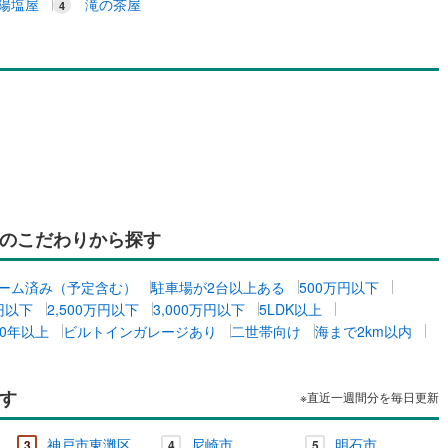
陽塩屋
滝の茶屋
のこだわりから探す
ーム済み（予定含む）
駐車場が2台以上ある
500万円以下
万円以下
2,500万円以下
3,000万円以下
5LDK以上
0年以上
ビルトインガレージあり
二世帯向け
海まで2km以内
す
※直近一週間分を毎日更新
神戸市東灘区
尼崎市
明石市
3
4
5