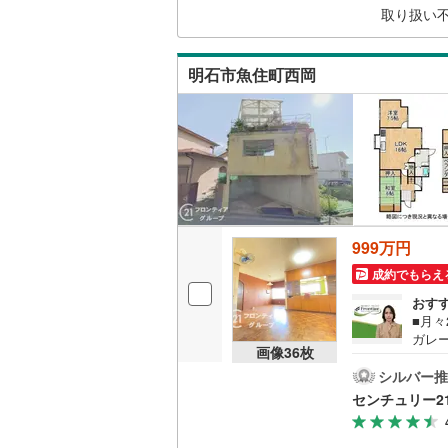
取り扱い
キッチン
明石市魚住町西岡
独立型キ
販売、価格、
即入居可
浴室
999万円
浴室乾燥
成約でもらえ
おす
収納
■月々
ガレ
画像
36
枚
ウォーク
り・前
（約1
シルバー推
（
2
）
て・セ
センチュリー2
点・
バルコニー、
置、