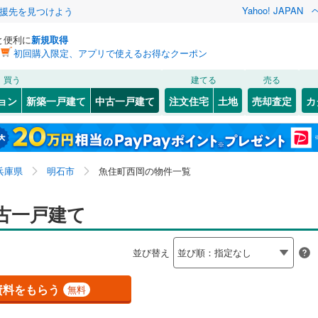
Yahoo! JAPAN
援先を見つけよう
と便利に
新規取得
初回購入限定、アプリで使えるお得なクーポン
検索条件を保存しました
買う
建てる
売る
（JR西日本）
(
0
)
福知山線
(
0
)
リノベーション
ョン
新築一戸建て
中古一戸建て
注文住宅
土地
売却査定
カ
この検索条件の新着物件通知は、
マイページ
から設定できます。
0
)
播但線
(
0
)
ション・リフォーム
築古・築30年以上
（
3
）
0
)
)
灘区
魚住町金ケ崎
(
49
)
(
2
)
岩手
宮城
秋田
山形
山陰本線
(
0
)
坂寺
8
)
(
1
)
須磨区
魚住町中尾
(
48
)
(
1
)
兵庫県、明石市、魚住町西岡
神奈川
埼玉
千葉
茨城
線
(
0
)
兵庫県
明石市
魚住町西岡の物件一覧
(
1
)
中央区
大久保町江井島
(
7
)
(
1
)
大久保町
2
）
(
2
)
大久保町高丘
オール電化
（
(
4
3
）
)
長野
富山
石川
福井
古一戸建て
地下鉄西神・山手線
(
0
)
神戸市営地下鉄海岸線
(
0
)
21
)
尼崎市
(
162
)
検索条件を保存する
松陰
台以上
(
1
（
)
5
）
大久保町八木
ビルトインガレージ
(
2
)
（
0
）
閉じる
閉じる
お気に入りリストを見る
お気に入りリストを見る
閉じる
閉じる
18
)
洲本市
(
4
)
岐阜
静岡
三重
本線
(
0
)
阪急今津線
(
0
)
並び替え
タ付インターホン
硯町
防犯カメラ
(
1
)
（
0
）
マイページ
02
)
相生市
(
9
)
線
(
0
)
阪急宝塚本線
(
0
)
兵庫
京都
滋賀
奈良
西朝霧丘
(
2
)
資料をもらう
無料
(
49
)
赤穂市
(
12
)
川線
(
0
)
阪神なんば線
(
0
)
全体
)
藤江
(
3
)