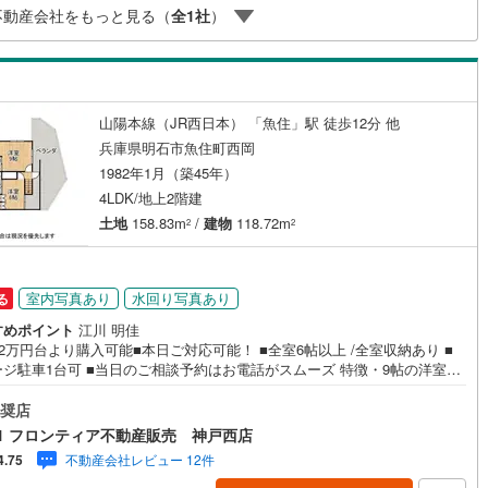
不動産会社をもっと見る（
全
1
社
）
ッチン
（
1
）
対面キッチン
（
4
）
山陽本線（JR西日本） 「魚住」駅 徒歩12分 他
契約、入居関連など
兵庫県明石市魚住町西岡
1982年1月（築45年）
能
（
3
）
4LDK/地上2階建
土地
158.83m
/
建物
118.72m
2
2
機あり
（
2
）
室内写真あり
水回り写真あり
る
すめポイント
江川 明佳
2万円台より購入可能■本日ご対応可能！ ■全室6帖以上 /全室収納あり ■
ージ駐車1台可 ■当日のご相談予約はお電話がスムーズ 特徴・9帖の洋室あ
インクローゼット
床下収納
（
2
）
道5.9m・浴室、洗面室も窓有 立地・明石市立錦浦小学校まで徒歩約15分
200m）・明石市立魚住中学校まで徒歩約14分（約1000m） 弊社につい
奨店
ンチュリー21グループ売上販売・契約件数 全国1位の実績（2022年時
1 フロンティア不動産販売 神戸西店
全国991店舗中）・リフォームなどのご相談承ります！（カーポートの設
不動産会社レビュー 12件
4.75
庭
間取りの一部変更などご提案可能 ）お気軽にお問い合わせください！