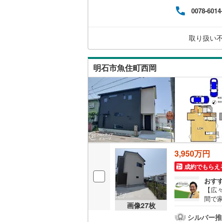
どに
0078-6014
め、
お家
を繋
取り扱い
てい
明石市魚住町西岡
3,950万円
成約でもらえ
おす
【広々
間で
画像
27
枚
クイ
用の
シルバー推