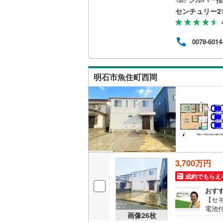
便利
センチュリー2
用庭
立地
弊社
0078-6014
金計
さん
のお
がご
明石市魚住町西岡
気軽
3,700万円
成約でもらえ
おす
【セ
電池
画像
26
枚
付き