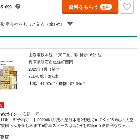
も対応できる売却専門チームあり！3.たくさんの銀行と繋がりがあるた
資料をもらう
-51699
無料
最も低金利になるように審査が可能！4.物件のお引渡し後に必要になった
のリフォームも弊社のリフォームプランナーがご提案！5.定期的にご連絡
ぎ、有事の際に迅速にサポートいたします弊社は専門家同士が連携をとっ
不動産会社をもっと見る（
全
1
社
）
るため、より多くの知見がございます。お気軽にお問合せください！
山陽電鉄本線 「東二見」駅 徒歩16分 他
兵庫県明石市魚住町西岡
2023年1月（築4年）
3LDK/地上2階建
土地
144.97m
/
建物
107.64m
2
2
る
すめポイント
安部 圭司
LDK＋即予約可！】2023年1月築の築浅木造2階建て■LDKは25.8帖の大空
家族団らんを楽しめます■駐車スペースは2台分を確保■収納便利なウォー
ンクローゼット付き 特徴・お料理に集中しやすいIHクッキングヒーター採
カウンターキッチン・家族のコミュニケーションが自然と増えるリビング
奨店