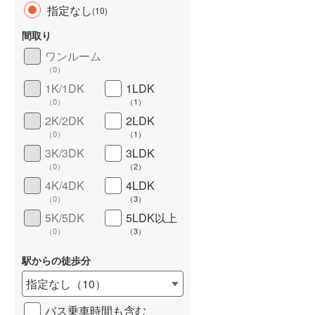
指定なし
(
10
)
間取り
ワンルーム
（
0
）
長期優良住宅
（
0
）
1K/1DK
1LDK
（
0
）
（
1
）
2K/2DK
2LDK
（
0
）
（
1
）
3K/3DK
3LDK
（
0
）
（
2
）
4K/4DK
4LDK
詳しく見る
（
0
）
（
3
）
5K/5DK
5LDK以上
（
0
）
（
3
）
駅からの徒歩分
指定なし
（
10
）
バス乗車時間も含む