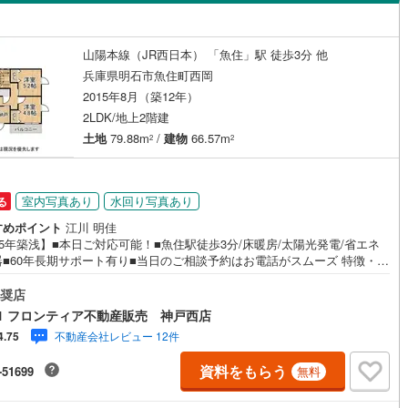
島根
岡山
広島
山口
45
)
三木市
(
7
)
有馬線
(
0
)
神戸電鉄三田線
(
0
)
二見
(
3
)
二見町東二見
(
3
)
（
0
）
バリアフリー住宅
（
1
）
公園都市線
09
)
(
0
)
小野市
山陽電鉄本線
(
1
)
(
10
)
香川
愛媛
高知
山陽本線（JR西日本） 「魚住」駅 徒歩3分 他
)
岬町
(
1
)
け
（
0
）
平屋・1階建て
（
0
）
保存した条件を見る
兵庫県明石市魚住町西岡
線（東西線）
(
0
)
神戸高速線（南北線）
(
0
)
)
丹波篠山市
(
13
)
2015年8月（築12年）
)
朝霧山手町
(
1
)
ルーム（納戸）
（
3
）
佐賀
長崎
熊本
大分
地下鉄北神線
(
0
)
神戸新交通六甲アイランド線
(
0
)
2
)
南あわじ市
(
4
)
2LDK/地上2階建
吉
(
1
)
北朝霧丘
(
2
)
土地
79.88m
/
建物
66.57m
2
2
0
)
京都丹後鉄道宮豊線
(
0
)
)
宍粟市
(
5
)
駅前
(
1
)
朝霧東町
(
3
)
駅が始発駅
（
0
）
海まで2km以内
（
0
）
(
11
)
川辺郡猪名川町
(
40
)
この条件で検索する
この条件で検索する
この条件で検索する
この条件で検索する
この条件で検索する
この条件で検索する
市区町村以下を選択
市区町村を選択す
駅を選択する
室内写真あり
水回り写真あり
る
美町
(
1
)
加古郡播磨町
(
2
)
建ち方、日当たり
すめポイント
江川 明佳
15年築浅】■本日ご対応可能！■魚住駅徒歩3分/床暖房/太陽光発電/省エネ
崎町
(
2
)
神崎郡神河町
(
0
)
■60年長期サポート有り■当日のご相談予約はお電話がスムーズ 特徴・1.
以上
（
3
）
角地
（
1
）
の納戸有り・バルコニー南東向き・トイレ・洗面台2か所・浴室に窓有り・
郡町
(
0
)
佐用郡佐用町
(
2
)
シャッター式雨戸・全館空調 立地・明石市立錦浦小学校まで徒歩約12分・
奨店
4
）
市立魚住中学校まで徒歩約22分 弊社について・センチュリー21グループ売
1 フロンティア不動産販売 神戸西店
温泉町
(
0
)
・契約件数 全国1位の実績（2023年時点・全国991店舗中）・リフォーム
不動産会社レビュー 12件
4.75
のご相談承ります！（カーポートの設置、間取りの一部変更などご提案可
・365日営業中！お客様のご都合に合わせてご案内 →現地/物件見学（約30
資料をもらう
-51699
無料
）→ご希望条件のご相談（約30分～）→資金計画やローンのご相談（約30
ダイニング15畳以上
）→ご売却相談（約30分～）お気軽にお問い合わせください！