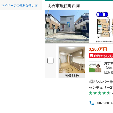
中国
鳥取
宝塚市
(
1
神戸電鉄
明石市魚住町西岡
マイページの便利な使い方
二見町西
吹き抜け
川西市
神戸電鉄
(
1
四国
徳島
松が丘
(
4
二世帯向
神戸高速
加西市
(
3
朝霧台
(
1
サービス
九州・沖縄
福岡
神戸市営
丹波市
(
3
魚住町住
立地
智頭急行
(
淡路市
(
2
大久保町
3,200万円
最寄りの
たつの市
0
0
0
0
0
0
該当物件
該当物件
該当物件
該当物件
該当物件
該当物件
件
件
件
件
件
件
成約でもらえ
加古郡稲
配置、向き、
おす
【20
神崎郡福
給湯器
前道6m
画像
36
枚
9帖
赤穂郡上
電動
シルバー推
平坦地
（
明石
センチュリー2
美方郡新
上販売
LD
など
能 ）
0078-6014
分～
リビング
分～
（
4
）