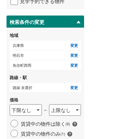
見学予約できる物件
ペ
ー
ジ
に
検索条件の変更
保
存
地域
す
る
兵庫県
変更
明石市
変更
魚住町西岡
変更
路線・駅
路線 未選択
変更
価格
下限なし
上限なし
~
賃貸中の物件は除く
(
9
)
賃貸中の物件のみ
(
1
)