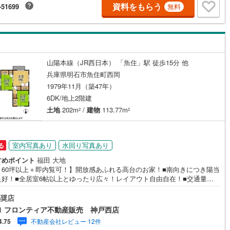
資料をもらう
-51699
無料
ッキあり
（
0
）
施工・品質・工法関連
震、制震構造
住宅性能評価付き
（
0
）
山陽本線（JR西日本） 「魚住」駅 徒歩15分 他
兵庫県明石市魚住町西岡
1979年11月（築47年）
応
6DK/地上2階建
土地
202m
/
建物
113.77m
2
2
ン内見(相談)可
（
2
）
IT重説可
（
0
）
ン対応とは？
室内写真あり
水回り写真あり
る
すめポイント
福田 大地
々60坪以上＋即内覧可！】開放感あふれる高台のお家！■南向きにつき陽当
良好！■全居室6帖以上とゆったり広々！レイアウト自由自在！■交通量の
い落ち着きのある街で新生活をスタート！ 特徴・収納豊富でお部屋もすっ
片付きますね！・バルコニーは趣味のスペースにもお使いいただけま
奨店
・お車持ちの方も安心のカースペ-スもしっかり完備！ 立地・魚住小学校ま
1 フロンティア不動産販売 神戸西店
約18分・魚住東中学校まで徒歩約28分 弊社が選ばれる理由 1.お金の扱い
不動産会社レビュー 12件
4.75
プロ、ファイナンシャルプランナーが資金計画をサポート！2.買い替えな