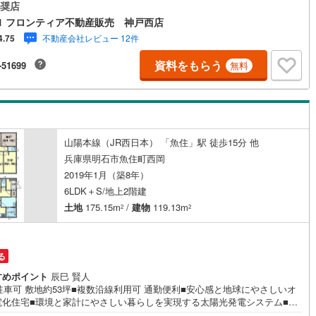
上の広々としたLDKで家族が自然と集まる空間・和室や2面採光の洋室など
奨店
室が独立した快適な間取り・浴室に窓があり自然換気がしやすく湿気対策
1 フロンティア不動産販売 神戸西店
えます 立地・清水小学校まで徒歩約22分・魚住中学校まで徒歩約7分 弊社
不動産会社レビュー 12件
4.75
ばれる理由 1. お金の扱い方のプロ、ファイナンシャルプランナーが資金計
ポート！2. 買い替えなどにも対応できる売却専門チームあり！3. たくさ
資料をもらう
-51699
無料
銀行と繋がりがあるため、最も低金利になるように審査が可能！4. 物件の
渡し後に必要になったお家のリフォームも弊社のリフォームプランナーが
案！5. 定期的にご連絡を繋ぎ、有事の際に迅速にサポートいたします弊社
門家同士が連携をとっているため、より多くの知見がございますお気軽に
合せください！
山陽本線（JR西日本） 「魚住」駅 徒歩15分 他
兵庫県明石市魚住町西岡
2019年1月（築8年）
6LDK＋S/地上2階建
土地
175.15m
/
建物
119.13m
2
2
る
すめポイント
辰巳 賢人
駐車可 敷地約53坪■複数沿線利用可 通勤便利■安心感と地球にやさしいオ
電化住宅■環境と家計にやさしい暮らしを実現する太陽光発電システム■建
6坪 6LDK＋納戸■2面採光の明るい約15帖LDK■住空間スッキリ！居室収