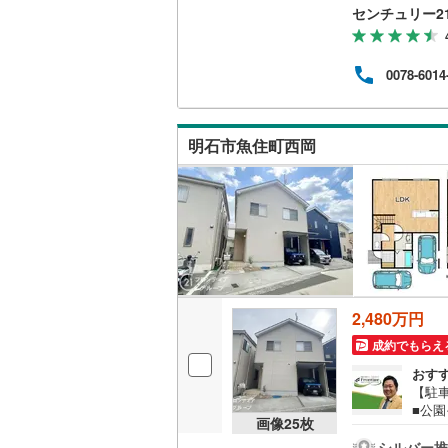
階段
センチュリー2
浴室
で徒歩
ラン
0078-6014
ムあ
が可
ーム
トい
明石市魚住町西岡
ざい
2,480万円
成約でもらえ
おす
【駐
■公
画像
25
枚
ンか
見」
シルバー推