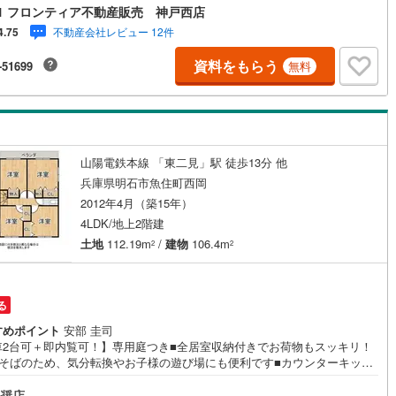
設計・全居室フローリングでお掃除もスムーズ・1坪以上のゆったりとした
1 フロンティア不動産販売 神戸西店
には換気に便利な窓付き 立地・清水小学校まで徒歩約26分・魚住中学校ま
不動産会社レビュー 12件
4.75
約10分 弊社が選ばれる理由 1.お金の扱い方のプロ、ファイナンシャルプ
ナーが資金計画をサポート！2.買い替えなどにも対応できる売却専門チー
資料をもらう
-51699
無料
り！3.たくさんの銀行と繋がりがあるため、最も低金利になるように審査
能！4.物件のお引渡し後に必要になったお家のリフォームも弊社のリフォ
プランナーがご提案！5.定期的にご連絡を繋ぎ、有事の際に迅速にサポー
たします弊社は専門家同士が連携をとっているため、より多くの知見がご
ます
山陽電鉄本線 「東二見」駅 徒歩13分 他
兵庫県明石市魚住町西岡
2012年4月（築15年）
4LDK/地上2階建
土地
112.19m
/
建物
106.4m
2
2
る
すめポイント
安部 圭司
車2台可＋即内覧可！】専用庭つき■全居室収納付きでお荷物もスッキリ！
園そばのため、気分転換やお子様の遊び場にも便利です■カウンターキッチ
ら、ご家族の顔を見ながらお料理が出来ます 特徴・山陽電鉄本線「東二
、JR山陽本線「魚住駅」まで徒歩13分・2沿線利用可能で通勤や通学にも
奨店