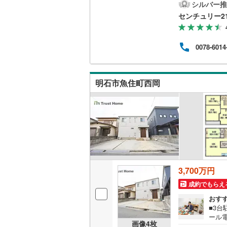
帖以
シルバー推
各居
センチュリー2
も行
が選
画をサ
0078-6014
んの
お引
ご提
は専
明石市魚住町西岡
お問
3,700万円
成約でもらえ
おす
■3台
ール
画像
4
枚
物約3