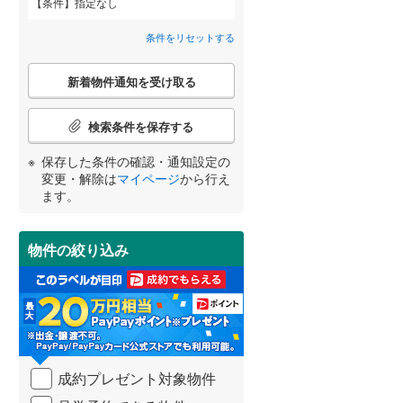
条件
指定なし
高砂市
(
16
)
神戸電鉄粟生線
(
0
)
二見町福里
(
7
)
間取り変更可能
（
0
）
条件をリセットする
三田市
山陽電鉄網干線
(
8
)
(
0
)
南王子町
(
2
)
3階建て以上
（
0
）
こ
神戸新交通ポートアイランド線
(
0
)
養父市
(
0
)
新着物件通知を受け取る
の
東山町
(
2
)
宮崎
鹿児島
沖縄
検
北条鉄道
(
0
)
朝来市
(
6
)
索
検索条件を保存する
二見町西二見駅前
(
1
)
条
加東市
(
10
)
件
保存した条件の確認・通知設定の
朝霧南町
(
1
)
で
小学校まで1km以内
（
1
）
変更・解除は
マイページ
から行え
多可郡多可町
(
6
)
通
する
る
条件をリセットする
条件をリセットする
条件をリセットする
条件をリセットする
条件をリセットする
条件をリセットする
ます。
知
神崎郡市川町
(
1
)
を
受
揖保郡太子町
(
10
)
物件の絞り込み
南道路
（
1
）
け
取
美方郡香美町
(
0
)
る
・
条
件
を
成約プレゼント対象物件
マ
イ