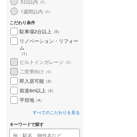
5日以内
（
0
）
1週間以内
（
0
）
こだわり条件
駐車場2台以上
（
5
）
リノベーション・リフォー
ム
（
1
）
ビルトインガレージ
（
0
）
二世帯向け
（
0
）
即入居可能
（
3
）
前道6m以上
（
3
）
平坦地
（
4
）
すべてのこだわりを見る
キーワードで探す