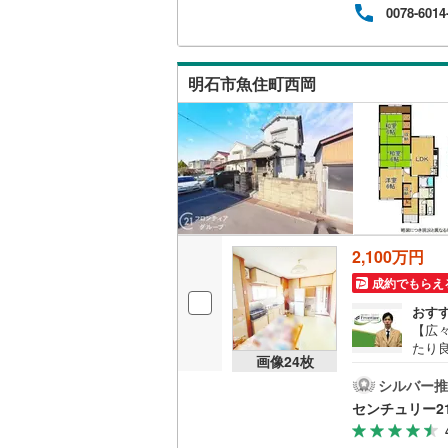
0078-6014
ウッドデ
構造・規模・
明石市魚住町西岡
耐震、免
（
0
）
オンライン対
オンライ
2,100万円
オンライ
成約でもらえ
おす
【広
たり
画像
24
枚
少な
きり
シルバー推
す！
センチュリー2
で徒歩
方の