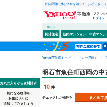
社会課題に挑む活動を知って、共感できる支
IDでもっ
ログイン
借りる
北海道
JR
北海道
東海道本線
こだわり条件
リフォーム、
賃貸住宅
新築マンション
中古マンシ
加古川線
(
リノベー
神戸市
東灘区
朝霧町
(
(
7
1
東北
青森
（
1
）
赤穂線
(
0
)
長田区
魚住町長
(
2
関東
東京
山陽新幹
Yahoo!不動産トップ
中古一戸建て
設備
北区
大明石町
(
45
)
大久保町
床暖房
（
信越・北陸
新潟
地下鉄
明石市魚住町西岡の中
神戸市営
兵庫県のそのほ
姫路市
(
3
大久保町
駐車場2
かの地域
西宮市
(
2
東海
愛知
私鉄・その他
阪急神戸
お気に入りから資料請求
10
件
貴崎
ＴＶモニ
(
3
)
伊丹市
(
1
阪急甲陽
気になる物件を
（
3
）
近畿
大阪
田町
(
2
)
まとめて
チェックした物件を
お気に入りに
加古川市
阪神武庫
追加してみましょう
間取り、居室
東藤江
(
1