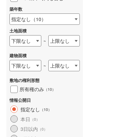
築年数
指定なし
（
10
）
土地面積
下限なし
上限なし
~
建物面積
下限なし
上限なし
~
敷地の権利形態
所有権のみ
（
10
）
情報公開日
指定なし
（
10
）
本日
（
0
）
3日以内
（
0
）