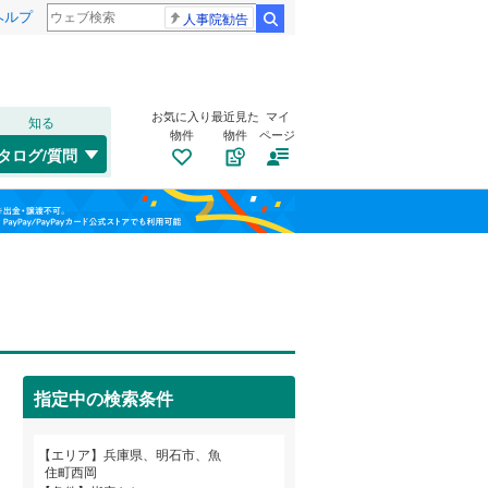
ヘルプ
人事院勧告
検索
お気に入り
最近見た
マイ
知る
物件
物件
ページ
山陽本線（JR西日本）
(
10
)
タログ/質問
姫新線
(
0
)
兵庫区
魚住町清水
(
10
)
(
6
)
福島
東西線
(
0
)
垂水区
魚住町西岡
(
104
(
)
10
)
栃木
群馬
山梨
西区
大久保町大窪
(
89
)
(
6
)
大久保町西島
トイレ２か所
(
（
8
7
)
）
明石市
(
97
)
大久保町山手台
太陽光発電システム
(
2
)
（
4
）
芦屋市
(
30
)
阪急伊丹線
(
0
)
指定中の検索条件
太寺
(
1
)
豊岡市
(
6
)
阪神本線
(
0
)
和歌山
東朝霧丘
(
3
)
エリア
兵庫県、明石市、魚
西脇市
(
12
)
能勢電鉄妙見線
(
0
)
住町西岡
藤が丘
(
1
)