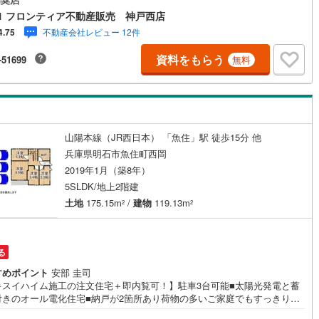
な立地です・閑静な住宅地で音を気にせずゆっくりと生活ができます・専
1 フロンティア不動産販売 神戸西店
はガーデニングやお洗濯など用途多彩・公園「西岡1号緑地」まで徒歩1分
不動産会社レビュー 12件
4.75
・明石市立錦浦小学校まで徒歩約17分・明石市魚住中学校まで徒歩約14分
が選ばれる理由 1.お金の扱い方のプロ、ファイナンシャルプランナーが資
資料をもらう
-51699
無料
画をサポート！2.買い替えなどにも対応できる売却専門チームあり！3.たく
の銀行と繋がりがあるため、最も低金利になるように審査が可能！4.物件
引渡し後に必要になったお家のリフォームも弊社のリフォームプランナー
提案！5.定期的にご連絡を繋ぎ、有事の際に迅速にサポートいたしますお
にお問合せください！
山陽本線（JR西日本） 「魚住」駅 徒歩15分 他
兵庫県明石市魚住町西岡
2019年1月（築8年）
5SLDK/地上2階建
土地
175.15m
/
建物
119.13m
2
2
る
すめポイント
安部 圭司
キスイハイム施工の注文住宅＋即内覧可！】駐車3台可能■太陽光発電と蓄
付きのオール電化住宅■納戸が2箇所あり荷物の多いご家庭でもすっきり片
ます■リビング横の和室は、来客のおもてなしとしても利用可能 特徴・15