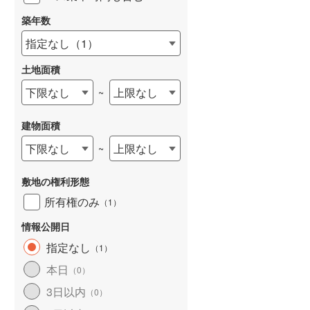
築年数
指定なし
（
1
）
土地面積
下限なし
上限なし
~
建物面積
下限なし
上限なし
~
敷地の権利形態
所有権のみ
（
1
）
情報公開日
指定なし
（
1
）
本日
（
0
）
3日以内
（
0
）