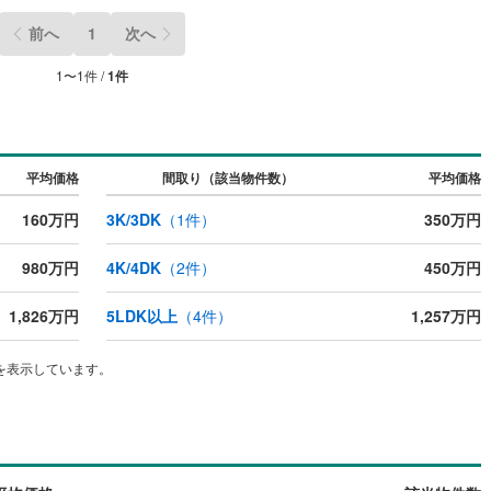
前へ
1
次へ
1
〜
1
件 /
1
件
ッチン
（
0
）
対面キッチン
（
0
）
契約、入居関連など
平均価格
間取り（該当物件数）
平均価格
能
（
0
）
160万円
3K/3DK
（
1
件）
350万円
980万円
4K/4DK
（
2
件）
450万円
機あり
（
0
）
1,826万円
5LDK以上
（
4
件）
1,257万円
を表示しています。
インクローゼット
床下収納
（
0
）
庭