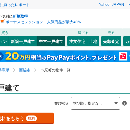
Yahoo! JAPAN
際に買ったレポート
と便利に
新規取得
ボーナスセレクション 人気商品が最大40％
検索条件を保存しました
買う
建てる
売る
（JR西日本）
(
0
)
福知山線
(
0
)
リノベーション
ョン
新築一戸建て
中古一戸建て
注文住宅
土地
売却査定
カ
この検索条件の新着物件通知は、
マイページ
から設定できます。
1
)
播但線
(
0
)
ション・リフォーム
築古・築30年以上
（
1
）
9
)
)
灘区
上野
(
(
48
1
)
)
岩手
宮城
秋田
山形
山陰本線
(
0
)
9
)
須磨区
比延町
(
(
48
1
)
)
兵庫県、西脇市、市原町
神奈川
埼玉
千葉
茨城
線
(
0
)
兵庫県
西脇市
市原町の物件一覧
が丘
(
1
)
中央区
黒田庄町大伏
(
7
)
(
1
)
門柳
0
）
(
1
)
オール電化
（
0
）
長野
富山
石川
福井
戸建て
地下鉄西神・山手線
(
0
)
神戸市営地下鉄海岸線
(
0
)
21
)
尼崎市
(
161
)
検索条件を保存する
台以上
（
0
）
ビルトインガレージ
（
0
）
閉じる
閉じる
お気に入りリストを見る
お気に入りリストを見る
閉じる
閉じる
15
)
洲本市
(
4
)
岐阜
静岡
三重
本線
(
0
)
阪急今津線
(
0
)
並び替え
タ付インターホン
防犯カメラ
（
0
）
マイページ
02
)
相生市
(
9
)
線
(
0
)
阪急宝塚本線
(
0
)
兵庫
京都
滋賀
奈良
資料をもらう
無料
(
51
)
赤穂市
(
13
)
川線
(
0
)
阪神なんば線
(
0
)
全体