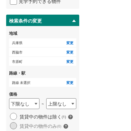
見学予約できる物件
ペ
ー
ジ
に
検索条件の変更
保
存
地域
す
る
兵庫県
変更
西脇市
変更
市原町
変更
路線・駅
路線 未選択
変更
価格
下限なし
上限なし
~
賃貸中の物件は除く
(
1
)
賃貸中の物件のみ
(
0
)