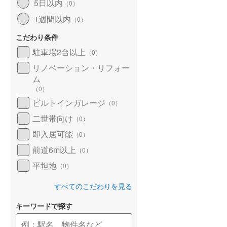
5日以内
（
0
）
1週間以内
（
0
）
こだわり条件
駐車場2台以上
（
0
）
リノベーション・リフォー
ム
（
0
）
ビルトインガレージ
（
0
）
二世帯向け
（
0
）
即入居可能
（
0
）
前道6m以上
（
0
）
平坦地
（
0
）
すべてのこだわりを見る
キーワードで探す