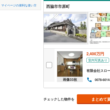
中国
鳥取
宝塚市
(
1
神戸電鉄
マイページの便利な使い方
西脇市市原町
吹き抜け
川西市
神戸電鉄
(
1
四国
徳島
二世帯向
神戸高速
加西市
(
3
サービス
九州・沖縄
福岡
神戸市営
丹波市
(
3
立地
智頭急行
(
淡路市
(
3
最寄りの
たつの市
0
0
0
0
0
0
2,400万円
該当物件
該当物件
該当物件
該当物件
該当物件
該当物件
件
件
件
件
件
件
加古郡稲
室内写真あり
配置、向き、
神崎郡福
有限会社スロ
前道6m
赤穂郡上
画像
33
枚
0078-6014
平坦地
（
美方郡新
LD
まとめて
チェックした物件を
リビング
（
0
）