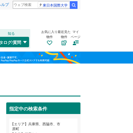
ヘルプ
東日本国際大学
検索
お気に入り
最近見た
マイ
知る
物件
物件
ページ
山陽本線（JR西日本）
(
0
)
タログ/質問
姫新線
(
0
)
兵庫区
高田井町
(
10
(
2
)
)
福島
東西線
(
0
)
垂水区
和田町
(
(
103
1
)
)
栃木
群馬
山梨
西区
黒田庄町岡
(
89
)
(
1
)
トイレ２か所
（
0
）
明石市
(
97
)
太陽光発電システム
（
0
）
芦屋市
(
30
)
阪急伊丹線
(
0
)
指定中の検索条件
豊岡市
(
6
)
阪神本線
(
0
)
和歌山
エリア
兵庫県、西脇市、市
西脇市
(
12
)
能勢電鉄妙見線
(
0
)
原町