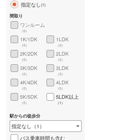
指定なし
(
1
)
間取り
ワンルーム
（
0
）
長期優良住宅
（
0
）
1K/1DK
1LDK
（
0
）
（
0
）
2K/2DK
2LDK
（
0
）
（
0
）
3K/3DK
3LDK
（
0
）
（
0
）
4K/4DK
4LDK
詳しく見る
（
0
）
（
0
）
5K/5DK
5LDK以上
（
0
）
（
1
）
駅からの徒歩分
指定なし
（
1
）
バス乗車時間も含む