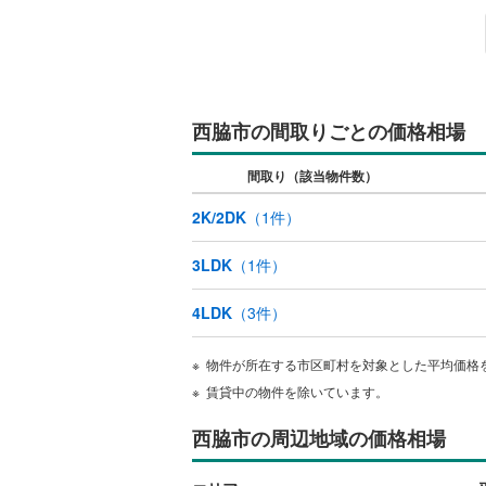
キッチン
独立型キ
西脇市の間取りごとの価格相場
販売、価格、
間取り（該当物件数）
即入居可
2K/2DK
（
1
件）
浴室
3LDK
（
1
件）
浴室乾燥
4LDK
（
3
件）
収納
物件が所在する市区町村を対象とした平均価格
ウォーク
賃貸中の物件を除いています。
（
0
）
西脇市の周辺地域の価格相場
バルコニー、