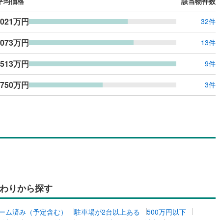
平均価格
該当物件数
ッキあり
（
0
）
,021万円
32件
施工・品質・工法関連
,073万円
13件
震、制震構造
住宅性能評価付き
（
0
）
,513万円
9件
750万円
3件
応
ン内見(相談)可
（
0
）
IT重説可
（
0
）
ン対応とは？
わりから探す
ーム済み（予定含む）
駐車場が2台以上ある
500万円以下