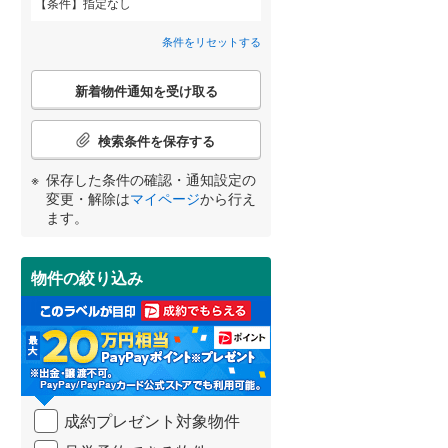
条件
指定なし
高砂市
(
16
)
神戸電鉄粟生線
(
0
)
間取り変更可能
（
0
）
条件をリセットする
三田市
山陽電鉄網干線
(
8
)
(
0
)
3階建て以上
（
0
）
こ
神戸新交通ポートアイランド線
(
0
)
養父市
(
0
)
新着物件通知を受け取る
の
宮崎
鹿児島
沖縄
検
北条鉄道
(
0
)
朝来市
(
6
)
索
検索条件を保存する
条
加東市
(
10
)
件
保存した条件の確認・通知設定の
で
小学校まで1km以内
（
0
）
変更・解除は
マイページ
から行え
多可郡多可町
(
6
)
通
する
る
条件をリセットする
条件をリセットする
条件をリセットする
条件をリセットする
条件をリセットする
条件をリセットする
ます。
知
神崎郡市川町
(
1
)
を
受
揖保郡太子町
(
11
)
物件の絞り込み
南道路
（
0
）
け
取
美方郡香美町
(
0
)
る
・
条
件
を
成約プレゼント対象物件
マ
イ