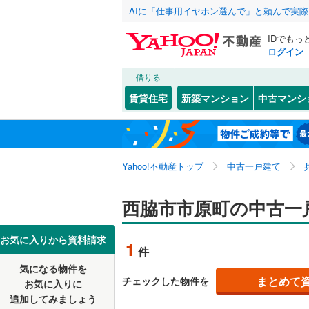
AIに「仕事用イヤホン選んで」と頼んで実
IDでもっ
ログイン
借りる
北海道
JR
北海道
東海道本線
こだわり条件
リフォーム、
賃貸住宅
新築マンション
中古マンシ
加古川線
(
リノベー
神戸市
東灘区
市原町
(
(
6
1
東北
青森
（
0
）
赤穂線
(
0
)
長田区
西脇
(
2
(
)
2
関東
東京
山陽新幹
Yahoo!不動産トップ
中古一戸建て
設備
北区
野村町茜
(
46
)
黒田庄町
床暖房
（
信越・北陸
新潟
地下鉄
西脇市市原町の中古一
神戸市営
兵庫県のそのほ
姫路市
(
3
駐車場2
かの地域
西宮市
(
2
東海
愛知
私鉄・その他
阪急神戸
お気に入りから資料請求
1
件
ＴＶモニ
伊丹市
(
1
阪急甲陽
気になる物件を
（
0
）
近畿
大阪
まとめて
チェックした物件を
お気に入りに
加古川市
阪神武庫
追加してみましょう
間取り、居室