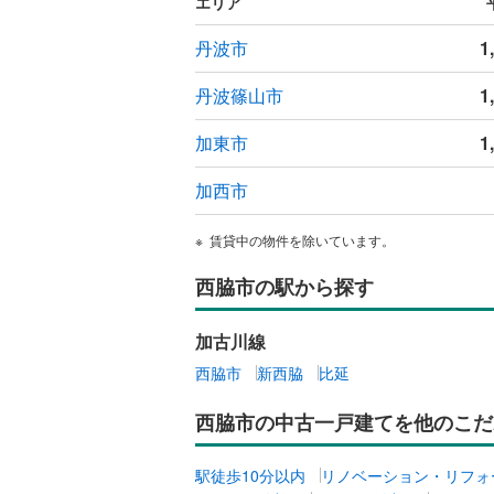
エリア
ウッドデ
丹波市
1
構造・規模・
丹波篠山市
1
耐震、免
加東市
1
（
0
）
加西市
オンライン対
賃貸中の物件を除いています。
オンライ
西脇市の駅から探す
オンライ
加古川線
西脇市
新西脇
比延
西脇市の中古一戸建てを他のこだ
駅徒歩10分以内
リノベーション・リフォ