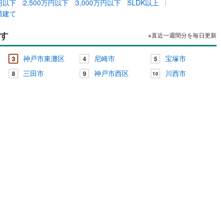
万円以下
2,500万円以下
3,000万円以下
5LDK以上
階建て
す
※直近一週間分を毎日更新
神戸市東灘区
尼崎市
宝塚市
3
4
5
三田市
神戸市西区
川西市
8
9
10