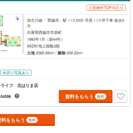
島根
岡山
広島
山口
43
)
三木市
(
7
)
有馬線
(
0
)
神戸電鉄三田線
(
0
)
人気物件TOP10入り
（
0
）
バリアフリー住宅
（
0
）
公園都市線
11
)
(
0
)
小野市
山陽電鉄本線
(
1
)
(
0
)
香川
愛媛
高知
加古川線 「西脇市」駅 バス23分 市原 バス停下車 徒歩3
け
（
0
）
平屋・1階建て
（
0
）
保存した条件を見る
線（東西線）
(
0
)
神戸高速線（南北線）
(
0
)
)
丹波篠山市
(
13
)
分
ルーム（納戸）
（
0
）
兵庫県西脇市市原町
佐賀
長崎
熊本
大分
地下鉄北神線
(
0
)
神戸新交通六甲アイランド線
(
0
)
2
)
南あわじ市
(
4
)
1983年1月（築44年）
9SDK/地上階数2階
0
)
京都丹後鉄道宮豊線
(
0
)
)
宍粟市
(
5
)
土地
2585.65m
/
建物
259.22m
2
2
駅が始発駅
（
0
）
海まで2km以内
（
0
）
(
11
)
川辺郡猪名川町
(
40
)
この条件で検索する
この条件で検索する
この条件で検索する
この条件で検索する
この条件で検索する
この条件で検索する
市区町村以下を選択
市区町村を選択す
駅を選択する
美町
(
1
)
加古郡播磨町
(
2
)
水回り写真あり
建ち方、日当たり
崎町
(
2
)
神崎郡神河町
(
0
)
ーライフ 北はりま店
以上
（
0
）
角地
（
0
）
郡町
(
0
)
佐用郡佐用町
(
2
)
資料をもらう
-54596
0
）
無料
温泉町
(
0
)
資料をもらう
無料
ダイニング15畳以上