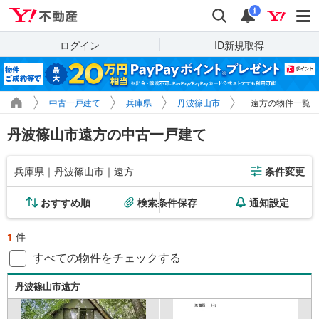
Yahoo!不動産
検索
通知
i
ログイン
ID新規取得
中古一戸建て
兵庫県
丹波篠山市
遠方の物件一覧
丹波篠山市遠方の中古一戸建て
兵庫県｜丹波篠山市｜遠方
条件変更
おすすめ順
検索条件保存
通知設定
1
件
すべての物件をチェックする
丹波篠山市遠方