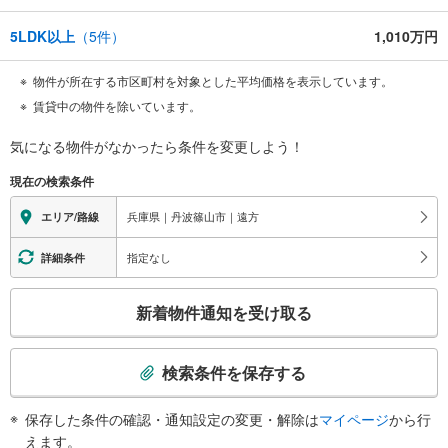
5LDK以上
（
5
件）
1,010万円
物件が所在する市区町村を対象とした平均価格を表示しています。
賃貸中の物件を除いています。
気になる物件がなかったら
条件を変更しよう！
現在の検索条件
兵庫県｜丹波篠山市｜遠方
エリア/路線
指定なし
詳細条件
こ
新着物件通知を受け取る
の
検
索
検索条件を保存する
条
件
保存した条件の確認・通知設定の変更・解除は
マイページ
から行
で
えます。