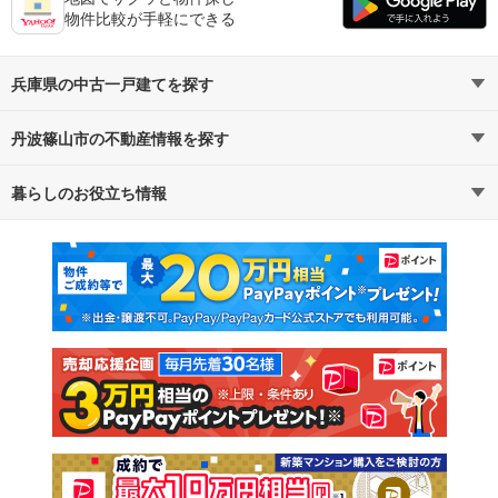
物件比較が手軽にできる
兵庫県の中古一戸建てを探す
丹波篠山市の不動産情報を探す
路線・駅から探す
地域から探す
暮らしのお役立ち情報
不動産・住宅
賃貸住宅
通勤・通学時間から探す
地図から探す
マンションカタログ
教えて！住まいの先生
新築マンション
中古マンション
新築一戸建て
中古一戸建て
注文住宅
土地
売却査定