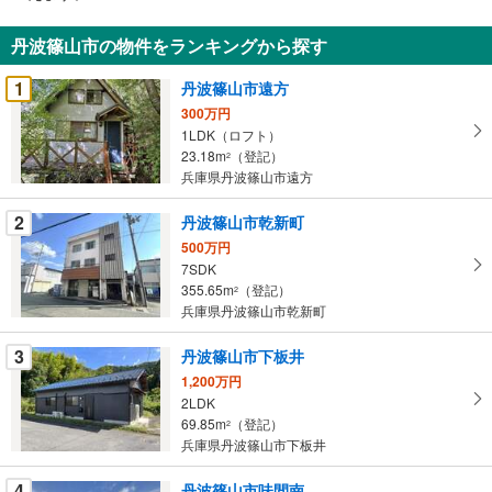
通
知
丹波篠山市の物件をランキングから探す
を
受
1
丹波篠山市遠方
け
300万円
取
1LDK（ロフト）
る
23.18m
（登記）
2
・
兵庫県丹波篠山市遠方
条
2
丹波篠山市乾新町
件
を
500万円
7SDK
マ
355.65m
（登記）
2
イ
兵庫県丹波篠山市乾新町
ペ
ー
3
丹波篠山市下板井
ジ
1,200万円
に
2LDK
保
69.85m
（登記）
2
存
兵庫県丹波篠山市下板井
す
る
4
丹波篠山市味間南