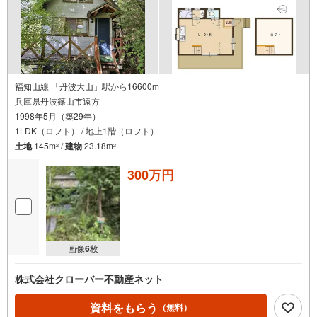
福知山線 「丹波大山」駅から16600m
兵庫県丹波篠山市遠方
1998年5月（築29年）
1LDK（ロフト） / 地上1階（ロフト）
土地
145m
/
建物
23.18m
2
2
300万円
画像
6
枚
株式会社クローバー不動産ネット
資料をもらう
（無料）