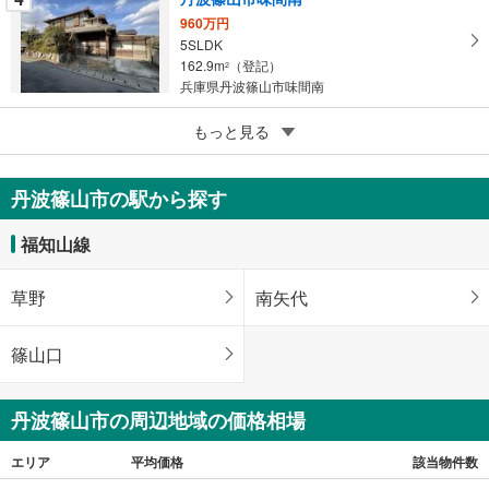
960万円
5SLDK
162.9m
（登記）
2
兵庫県丹波篠山市味間南
5
もっと見る
成約でもらえる
丹波篠山市八上内
250万円
丹波篠山市の駅から探す
6DK
127.61m
（登記）
2
福知山線
兵庫県丹波篠山市八上内
草野
南矢代
篠山口
丹波篠山市の周辺地域の価格相場
エリア
平均価格
該当物件数