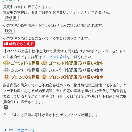
賃貸中の物件に表示されます。
賃貸中の物件は、原則ご自身でお住まいいただくことができません。
請求済
その物件が資料請求・お問い合わせ済みの場合に表示されます。
既読
その物件を既にご覧になっている場合に表示されます。
成約でもらえる
【Yahoo!不動産】物件ご成約で最大20万円相当PayPayポイントプレゼント！
の対象物件です。詳細は
プレゼント詳細
をご覧ください。
ゴールド推奨店
ゴールド推奨店 取り扱い物件
シルバー推奨店
シルバー推奨店 取り扱い物件
ブロンズ推奨店
ブロンズ推奨店 取り扱い物件
広告商品を購入している不動産会社のうち、物件情報の正確性、法令遵守、ヤ
フー不動産における成約実績等、当社所定の基準を満たした優良な店舗運営を
実践していると認めた不動産会社（もしくは当該認定を受けた不動産会社の取
扱物件）に表示されます。
タップすると用語の意味が書かれたポップアップが開きます。
PRマークについて