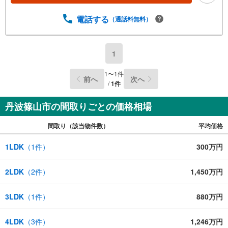
電話する
（通話料無料）
1
1
〜
1
件
前へ
次へ
/
1
件
丹波篠山市の間取りごとの価格相場
間取り（該当物件数）
平均価格
1LDK
（
1
件）
300万円
2LDK
（
2
件）
1,450万円
3LDK
（
1
件）
880万円
4LDK
（
3
件）
1,246万円