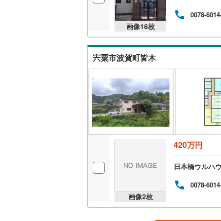
0078-6014
画像
16
枚
宍粟市波賀町皆木
420万円
日本橋ウルハ
0078-6014
画像
2
枚