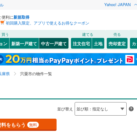
Yahoo! JAPAN
ル
と便利に
新規取得
初回購入限定、アプリで使えるお得なクーポン
検索条件を保存しました
買う
建てる
売る
（JR西日本）
(
0
)
福知山線
(
0
)
リノベーション
ョン
新築一戸建て
中古一戸建て
注文住宅
土地
売却査定
カ
この検索条件の新着物件通知は、
マイページ
から設定できます。
0
)
播但線
(
0
)
ション・リフォーム
築古・築30年以上
（
4
）
千家満
0
)
(
1
)
灘区
千種町黒土
(
48
)
(
1
)
岩手
宮城
秋田
山形
山陰本線
(
0
)
比地
7
)
(
1
)
須磨区
山崎町鹿沢
(
49
)
(
1
)
兵庫県、宍粟市
神奈川
埼玉
千葉
茨城
線
(
0
)
兵庫県
宍粟市の物件一覧
中央区
(
7
)
0
）
オール電化
（
0
）
長野
富山
石川
福井
地下鉄西神・山手線
(
0
)
神戸市営地下鉄海岸線
(
0
)
04
)
尼崎市
(
160
)
検索条件を保存する
台以上
（
4
）
ビルトインガレージ
（
0
）
閉じる
閉じる
お気に入りリストを見る
お気に入りリストを見る
閉じる
閉じる
17
)
洲本市
(
4
)
岐阜
静岡
三重
本線
(
0
)
阪急今津線
(
0
)
並び替え
タ付インターホン
防犯カメラ
（
0
）
マイページ
03
)
相生市
(
9
)
線
(
0
)
阪急宝塚本線
(
0
)
兵庫
京都
滋賀
奈良
資料をもらう
無料
(
50
)
赤穂市
(
13
)
川線
(
0
)
阪神なんば線
(
0
)
全体