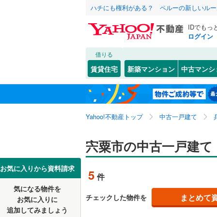
ハチにも権利がある？ ペルーの新しいルー
IDでもっ
ログイン
借りる
北海道
JR
北海道
東海道本線
こだわり条件
リフォーム、
賃貸住宅
新築マンション
中古マンシ
加古川線
(
リノベー
神戸市
東灘区
一宮町百
(
7
東北
青森
（
1
）
赤穂線
(
0
)
長田区
山崎町上
(
2
関東
東京
山陽新幹
Yahoo!不動産トップ
中古一戸建て
設備
北区
(
46
)
床暖房
（
信越・北陸
新潟
地下鉄
宍粟市の中古一戸建て
神戸市営
兵庫県のそのほ
姫路市
(
3
駐車場2
かの地域
西宮市
(
2
東海
愛知
私鉄・その他
阪急神戸
お気に入りから資料請求
5
件
ＴＶモニ
伊丹市
(
1
阪急甲陽
気になる物件を
（
1
）
近畿
大阪
まとめて
チェックした物件を
お気に入りに
加古川市
阪神武庫
追加してみましょう
間取り、居室