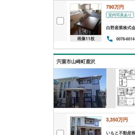
ウッドデ
790万円
室内写真あり
構造・規模・
白野産業株式
耐震、免
画像
11
枚
0078-6014
（
0
）
オンライン対
宍粟市山崎町鹿沢
オンライ
オンライ
3,350万円
いもと不動産