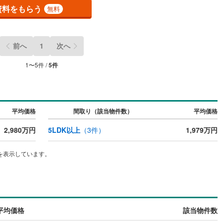
資料をもらう
無料
前へ
1
次へ
1
〜
5
件 /
5
件
平均価格
間取り（該当物件数）
平均価格
2,980万円
5LDK以上
（
3
件）
1,979万円
を表示しています。
平均価格
該当物件数