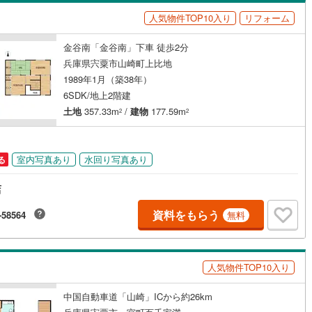
島根
岡山
広島
山口
43
)
三木市
(
7
)
有馬線
(
0
)
神戸電鉄三田線
(
0
)
人気物件TOP10入り
リフォーム
（
1
）
バリアフリー住宅
（
0
）
公園都市線
13
)
(
0
)
小野市
山陽電鉄本線
(
1
)
(
0
)
香川
愛媛
高知
金谷南「金谷南」下車 徒歩2分
け
（
1
）
平屋・1階建て
（
3
）
保存した条件を見る
線（東西線）
(
0
)
神戸高速線（南北線）
(
0
)
)
丹波篠山市
(
14
)
兵庫県宍粟市山崎町上比地
ルーム（納戸）
（
1
）
佐賀
長崎
熊本
大分
1989年1月（築38年）
地下鉄北神線
(
0
)
神戸新交通六甲アイランド線
(
0
)
2
)
南あわじ市
(
5
)
6SDK/地上2階建
0
)
京都丹後鉄道宮豊線
(
0
)
土地
357.33m
/
建物
177.59m
)
宍粟市
(
5
)
2
2
駅が始発駅
（
0
）
海まで2km以内
（
0
）
(
9
)
川辺郡猪名川町
(
41
)
この条件で検索する
この条件で検索する
この条件で検索する
この条件で検索する
この条件で検索する
この条件で検索する
市区町村以下を選択
市区町村を選択す
駅を選択する
室内写真あり
水回り写真あり
る
美町
(
1
)
加古郡播磨町
(
2
)
建ち方、日当たり
店
崎町
(
2
)
神崎郡神河町
(
0
)
以上
（
2
）
角地
（
0
）
資料をもらう
-58564
無料
郡町
(
0
)
佐用郡佐用町
(
2
)
0
）
温泉町
(
0
)
人気物件TOP10入り
ダイニング15畳以上
中国自動車道「山崎」ICから約26km