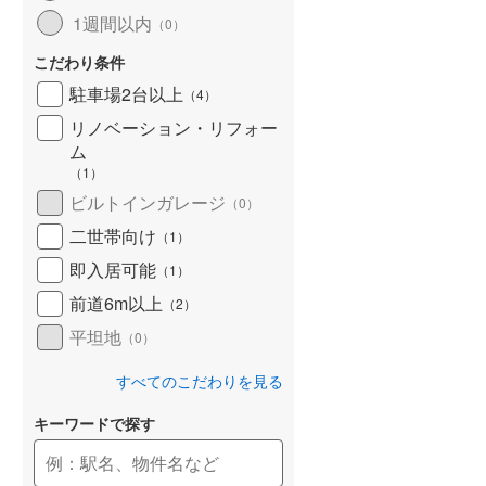
1週間以内
（
0
）
こだわり条件
駐車場2台以上
（
4
）
リノベーション・リフォー
ム
（
1
）
ビルトインガレージ
（
0
）
二世帯向け
（
1
）
即入居可能
（
1
）
前道6m以上
（
2
）
平坦地
（
0
）
すべてのこだわりを見る
キーワードで探す