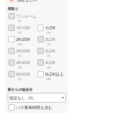
間取り
ワンルーム
（
0
）
1K/1DK
1LDK
長期優良住宅
（
0
）
（
0
）
（
1
）
2K/2DK
2LDK
（
1
）
（
0
）
3K/3DK
3LDK
（
0
）
（
0
）
4K/4DK
4LDK
（
0
）
（
0
）
詳しく見る
5K/5DK
5LDK以上
（
0
）
（
3
）
駅からの徒歩分
指定なし
（
5
）
バス乗車時間も含む