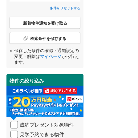
高砂市
(
16
)
神戸電鉄粟生線
(
0
)
条件をリセットする
間取り変更可能
（
0
）
三田市
山陽電鉄網干線
(
8
)
(
0
)
こ
3階建て以上
（
0
）
新着物件通知を受け取る
の
神戸新交通ポートアイランド線
(
0
)
養父市
(
0
)
検
宮崎
鹿児島
沖縄
索
北条鉄道
(
0
)
朝来市
(
6
)
検索条件を保存する
条
件
加東市
(
10
)
保存した条件の確認・通知設定の
で
変更・解除は
マイページ
から行え
通
小学校まで1km以内
（
1
）
多可郡多可町
(
6
)
ます。
する
る
知
条件をリセットする
条件をリセットする
条件をリセットする
条件をリセットする
条件をリセットする
条件をリセットする
を
神崎郡市川町
(
1
)
受
物件の絞り込み
け
揖保郡太子町
(
10
)
南道路
（
0
）
取
る
美方郡香美町
(
0
)
・
条
件
を
成約プレゼント対象物件
マ
イ
見学予約できる物件
ペ