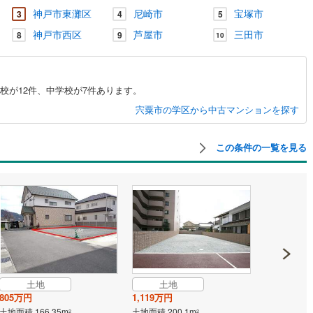
神戸市東灘区
尼崎市
宝塚市
3
4
5
神戸市西区
芦屋市
三田市
8
9
10
校が12件、中学校が7件あります。
宍粟市の学区から中古マンションを探す
この条件の一覧を見る
土地
土地
土地
805万円
1,119万円
911万円
土地面積 166.35m
土地面積 200.1m
土地面積 207
2
2