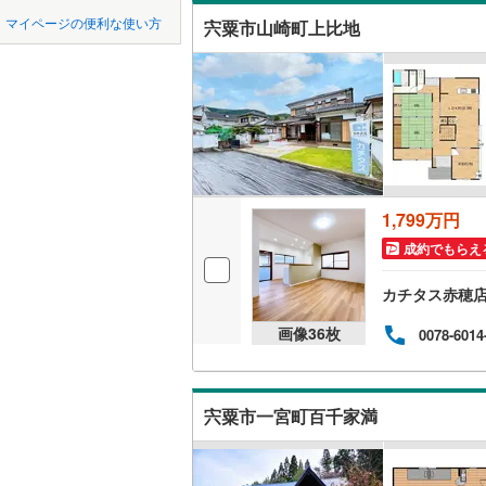
中国
鳥取
宝塚市
(
1
神戸電鉄
マイページの便利な使い方
宍粟市山崎町上比地
吹き抜け
川西市
神戸電鉄
(
1
四国
徳島
二世帯向
神戸高速
加西市
(
3
サービス
九州・沖縄
福岡
神戸市営
丹波市
(
3
立地
智頭急行
(
淡路市
(
3
最寄りの
たつの市
1,799万円
0
0
0
0
0
0
該当物件
該当物件
該当物件
該当物件
該当物件
該当物件
件
件
件
件
件
件
成約でもらえ
加古郡稲
配置、向き、
カチタス赤穂
神崎郡福
前道6m
画像
36
枚
0078-6014
赤穂郡上
平坦地
（
美方郡新
LD
宍粟市一宮町百千家満
リビング
（
3
）