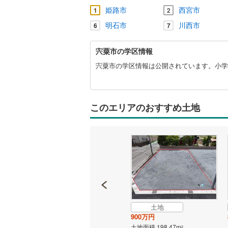
姫路市
西宮市
1
2
明石市
川西市
6
7
宍
宍粟市の学区情報
粟
市
宍粟市の学区情報は公開されています。小学
に
関
す
る
このエリアのおすすめ土地
情
報
土地
土地
650万円
900万円
土地面積 165.34m
土地面積 198.47m
2
2