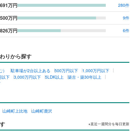
,691万円
280件
,500万円
9件
826万円
6件
わりから探す
む）
駐車場が2台以上ある
500万円以下
1,000万円以下
万円以下
3,000万円以下
5LDK以上
築古・築30年以上
て
山崎町上比地
山崎町鹿沢
す
※直近一週間分を毎日更新