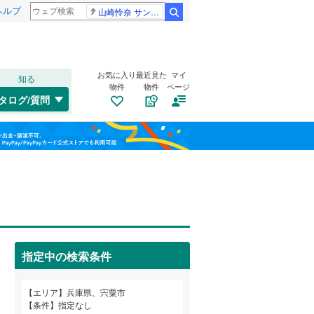
ヘルプ
山崎怜奈 サンジャポ
検索
お気に入り
最近見た
マイ
知る
物件
物件
ページ
山陽本線（JR西日本）
(
0
)
タログ/質問
姫新線
(
1
)
兵庫区
波賀町皆木
(
10
)
(
1
)
福島
東西線
(
0
)
垂水区
(
102
)
栃木
群馬
山梨
西区
(
91
)
トイレ２か所
（
2
）
明石市
(
97
)
太陽光発電システム
（
0
）
芦屋市
(
30
)
阪急伊丹線
(
0
)
指定中の検索条件
豊岡市
(
6
)
阪神本線
(
0
)
和歌山
エリア
兵庫県、宍粟市
西脇市
(
12
)
能勢電鉄妙見線
(
0
)
条件
指定なし