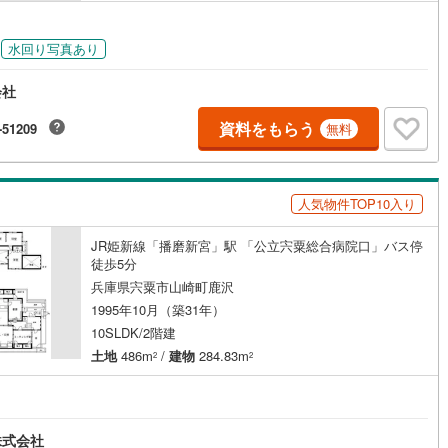
ッキあり
（
1
）
水回り写真あり
施工・品質・工法関連
会社
震、制震構造
住宅性能評価付き
（
0
）
資料をもらう
-51209
無料
応
人気物件TOP10入り
ン内見(相談)可
（
0
）
IT重説可
（
0
）
JR姫新線「播磨新宮」駅 「公立宍粟総合病院口」バス停
徒歩5分
ン対応とは？
兵庫県宍粟市山崎町鹿沢
1995年10月（築31年）
10SLDK/2階建
土地
486m
/
建物
284.83m
2
2
株式会社