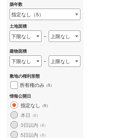
築年数
指定なし
（
5
）
土地面積
下限なし
上限なし
~
建物面積
下限なし
上限なし
~
敷地の権利形態
所有権のみ
（
5
）
情報公開日
指定なし
（
5
）
本日
（
0
）
3日以内
（
0
）
5日以内
（
0
）