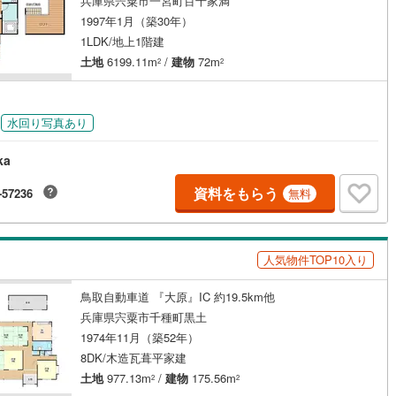
兵庫県宍粟市一宮町百千家満
1997年1月（築30年）
1LDK/地上1階建
土地
6199.11m
/
建物
72m
2
2
ッチン
（
0
）
対面キッチン
（
1
）
契約、入居関連など
水回り写真あり
能
（
1
）
ka
資料をもらう
-57236
無料
機あり
（
1
）
人気物件TOP10入り
鳥取自動車道 『大原』IC 約19.5km他
インクローゼット
床下収納
（
1
）
兵庫県宍粟市千種町黒土
1974年11月（築52年）
8DK/木造瓦葺平家建
庭
土地
977.13m
/
建物
175.56m
2
2