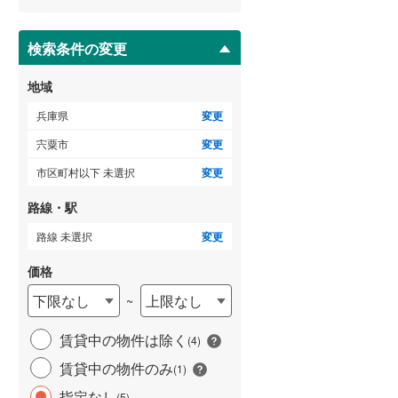
ー
ジ
に
検索条件の変更
保
存
地域
す
る
兵庫県
変更
宍粟市
変更
市区町村以下 未選択
変更
路線・駅
路線 未選択
変更
価格
下限なし
上限なし
~
賃貸中の物件は除く
(
4
)
賃貸中の物件のみ
(
1
)
指定なし
(
5
)