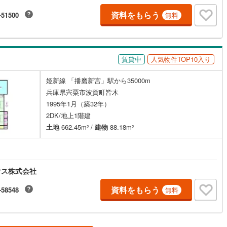
資料をもらう
-51500
無料
賃貸中
人気物件TOP10入り
姫新線 「播磨新宮」駅から35000m
兵庫県宍粟市波賀町皆木
1995年1月（築32年）
2DK/地上1階建
土地
662.45m
/
建物
88.18m
2
2
ウス株式会社
資料をもらう
-58548
無料