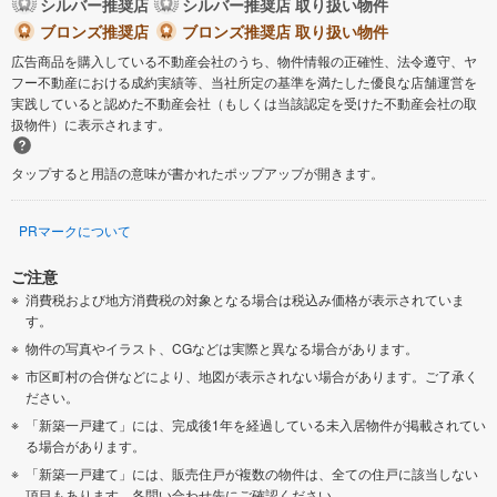
シルバー推奨店
シルバー推奨店 取り扱い物件
ブロンズ推奨店
ブロンズ推奨店 取り扱い物件
広告商品を購入している不動産会社のうち、物件情報の正確性、法令遵守、ヤ
フー不動産における成約実績等、当社所定の基準を満たした優良な店舗運営を
実践していると認めた不動産会社（もしくは当該認定を受けた不動産会社の取
扱物件）に表示されます。
タップすると用語の意味が書かれたポップアップが開きます。
PRマークについて
ご注意
消費税および地方消費税の対象となる場合は税込み価格が表示されていま
す。
物件の写真やイラスト、CGなどは実際と異なる場合があります。
市区町村の合併などにより、地図が表示されない場合があります。ご了承く
ださい。
「新築一戸建て」には、完成後1年を経過している未入居物件が掲載されてい
る場合があります。
「新築一戸建て」には、販売住戸が複数の物件は、全ての住戸に該当しない
項目もあります。各問い合わせ先にご確認ください。