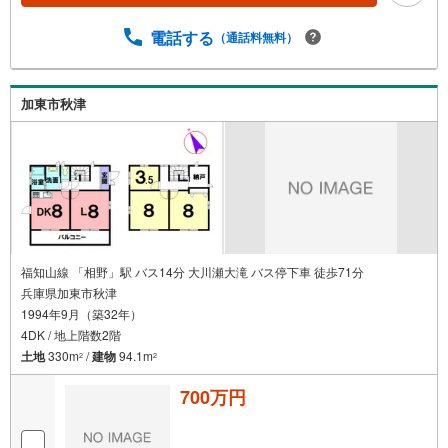
電話する
（通話料無料）
加東市秋津
福知山線 「相野」駅 バス14分 大川瀬大滝 バス停下車 徒歩71分
兵庫県加東市秋津
1994年9月（築32年）
4DK / 地上階数2階
土地
330m
/
建物
94.1m
2
2
700万円