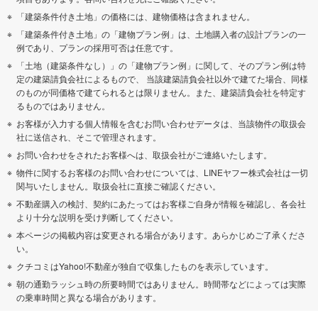
「建築条件付き土地」の価格には、建物価格は含まれません。
「建築条件付き土地」の「建物プラン例」は、土地購入者の設計プランの一
例であり、プランの採用可否は任意です。
「土地（建築条件なし）」の「建物プラン例」に関して、そのプラン例は特
定の建築請負会社によるもので、 当該建築請負会社以外で建てた場合、同様
のものが同価格で建てられるとは限りません。また、建築請負会社を特定す
るものではありません。
お客様が入力する個人情報を含むお問い合わせデータは、当該物件の取扱会
社に送信され、そこで管理されます。
お問い合わせをされたお客様へは、取扱会社がご連絡いたします。
物件に関するお客様のお問い合わせについては、LINEヤフー株式会社は一切
関与いたしません。取扱会社に直接ご確認ください。
不動産購入の検討、契約にあたってはお客様ご自身が情報を確認し、各会社
より十分な説明を受け判断してください。
本ページの掲載内容は変更される場合があります。あらかじめご了承くださ
い。
クチコミはYahoo!不動産が独自で収集したものを表示しています。
朝の通勤ラッシュ時の所要時間ではありません。時間帯などによっては実際
の乗車時間と異なる場合があります。