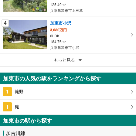
存
125.49m
2
す
兵庫県加東市上三草
る
4
加東市小沢
3,680万円
6LDK
184.76m
2
兵庫県加東市小沢
5
加東市秋津
もっと見る
800万円
3LDK
加東市の人気の駅をランキングから探す
81.15m
2
兵庫県加東市秋津
1
滝野
1
滝
加東市の駅から探す
加古川線