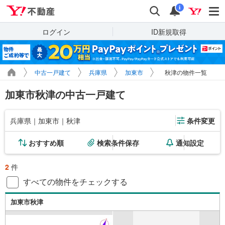
Yahoo!不動産
検索
通知
i
ログイン
ID新規取得
中古一戸建て
兵庫県
加東市
秋津の物件一覧
加東市秋津の中古一戸建て
兵庫県｜加東市｜秋津
条件変更
おすすめ順
検索条件保存
通知設定
2
件
すべての物件をチェックする
加東市秋津