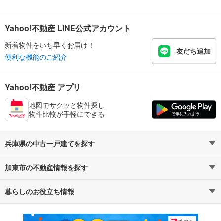
Yahoo!不動産 LINE公式アカウント
新着物件をいち早くお届け！
友だち追加
便利な機能のご紹介
Yahoo!不動産 アプリ
地図でサクッと物件探し
物件比較が手軽にできる
兵庫県の中古一戸建てを探す
加東市の不動産情報を探す
路線・駅から探す
地域から探す
暮らしのお役立ち情報
不動産・住宅
賃貸住宅
通勤・通学時間から探す
地図から探す
マンションカタログ
教えて！住まいの先生
新築マンション
中古マンション