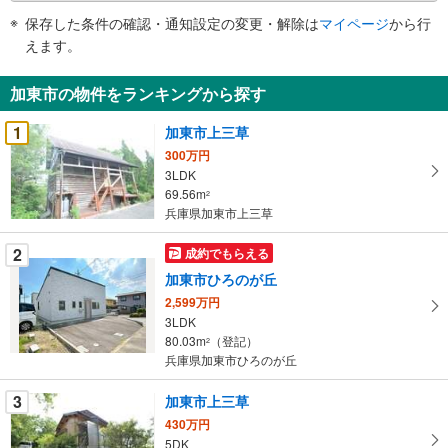
件
保存した条件の確認・通知設定の変更・解除は
マイページ
から行
で
えます。
通
知
加東市の物件をランキングから探す
を
受
1
加東市上三草
け
300万円
取
3LDK
る
69.56m
2
・
兵庫県加東市上三草
条
2
成約でもらえる
件
を
加東市ひろのが丘
マ
2,599万円
イ
3LDK
80.03m
（登記）
ペ
2
兵庫県加東市ひろのが丘
ー
ジ
3
加東市上三草
に
430万円
保
5DK