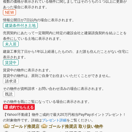
複数の価格が表示されている物件に関しましてはそのうちの１つ以上に更新が
あった場合に表示されます。
NEW
情報公開日が7日以内の場合に表示されます。
建築条件付き土地
売買契約にあたって一定期間内に特定の建設会社と建築請負契約を結ぶことを
条件にしている土地に表示されます。
未入居
建築工事完了日から1年以上経過したものの、まだ誰も住んだことがない住宅に
表示されます。
賃貸中
賃貸中の物件に表示されます。
賃貸中の物件は、原則ご自身でお住まいいただくことができません。
請求済
その物件が資料請求・お問い合わせ済みの場合に表示されます。
既読
その物件を既にご覧になっている場合に表示されます。
成約でもらえる
【Yahoo!不動産】物件ご成約で最大20万円相当PayPayポイントプレゼント！
の対象物件です。詳細は
プレゼント詳細
をご覧ください。
ゴールド推奨店
ゴールド推奨店 取り扱い物件