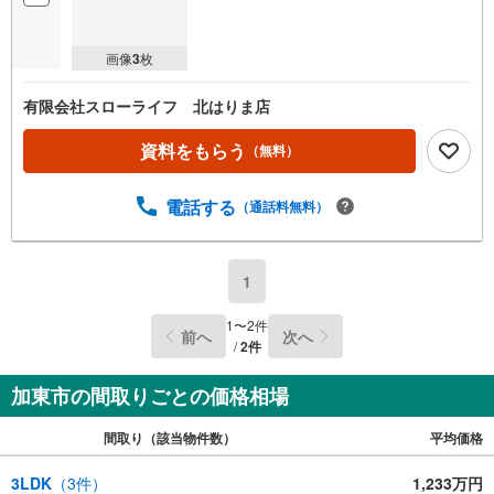
画像
3
枚
有限会社スローライフ 北はりま店
資料をもらう
（無料）
電話する
（通話料無料）
1
1
〜
2
件
前へ
次へ
/
2
件
加東市の間取りごとの価格相場
間取り（該当物件数）
平均価格
3LDK
（
3
件）
1,233万円