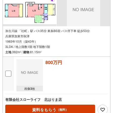
加古川線 「社町」駅 バス35分 東条BS前 バス停下車 徒歩53分
兵庫県加東市秋津
1983年10月（築43年）
3LDK / 地上階数1階 地下階数1階
土地
392m
/
建物
81.15m
2
2
800万円
画像
3
枚
有限会社スローライフ 北はりま店
資料をもらう
（無料）