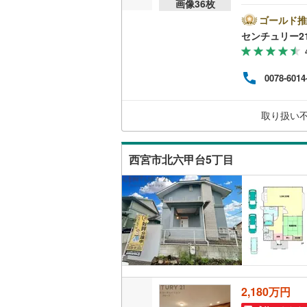
画像
36
枚
の特
タウ
ゴールド推
ステ
センチュリー2
の特徴
仲介
は当
0078-6014
すべ
ご安
万円
取り扱い
てい
西宮市北六甲台5丁目
2,180万円