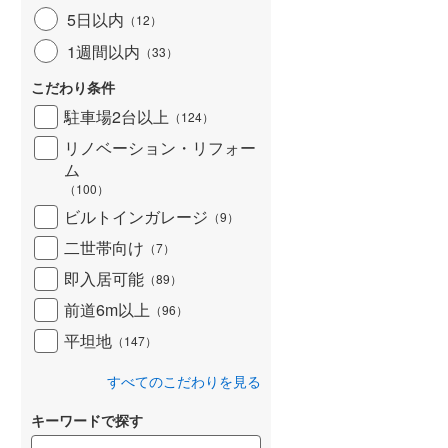
5日以内
（
12
）
1週間以内
（
33
）
こだわり条件
駐車場2台以上
（
124
）
リノベーション・リフォー
ム
（
100
）
ビルトインガレージ
（
9
）
二世帯向け
（
7
）
即入居可能
（
89
）
前道6m以上
（
96
）
平坦地
（
147
）
すべてのこだわりを見る
キーワードで探す