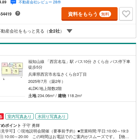
庭
不動産会社レビュー 28件
4.89
年兵庫地区仲介実績） 西宮・尼崎・伊丹・宝塚にて8店舗展開中。阪神間で
入や売却は当店にお任せ下さい■お客様駐車場、キッズスペースがございま
資料をもらう
ッキあり
（
19
）
-54419
無料
 8店舗すべて駅前にございますが、お車でのお越しも大歓迎です。 お子
れでもご安心ください。■取り扱い物件多数ございます。 地域密着の当店
000万円台の新築戸建や、1000万円台の中古マンションを始め多数物件を
施工・品質・工法関連
不動産会社をもっと見る（
全
2
社
）
扱っています。Yahoo！不動産に掲載しきれない物件もご紹介できます。
震、制震構造
住宅性能評価付き
（
3
）
福知山線 「西宮名塩」駅 バス10分 さくら台 バス停下車
応
徒歩5分
兵庫県西宮市名塩さくら台3丁目
ン内見(相談)可
IT重説可
（
115
）
2025年7月（築2年）
4LDK/地上階数2階
土地
234.06m
/
建物
118.2m
2
2
ン対応とは？
室内写真あり
水回り写真あり
る
すめポイント
子守 勇輝
見学可】◇現地説明会開催（要事前予約）■営業時間:平日:10:00～19:3
日:10:00～20:00 この時間はお電話でのご案内がスムーズです。【物件