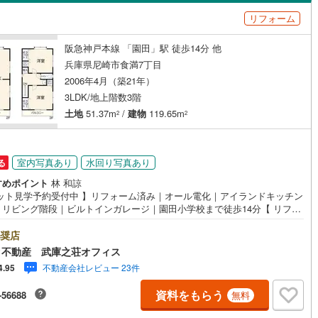
島根
岡山
広島
山口
45
)
三木市
(
7
)
有馬線
(
61
)
神戸電鉄三田線
(
46
)
リフォーム
（
30
）
バリアフリー住宅
（
46
）
公園都市線
09
)
(
8
)
小野市
山陽電鉄本線
(
1
)
(
498
)
香川
愛媛
高知
阪急神戸本線 「園田」駅 徒歩14分 他
け
（
7
）
平屋・1階建て
（
12
）
保存した条件を見る
線（東西線）
(
39
)
神戸高速線（南北線）
(
7
)
)
丹波篠山市
(
13
)
兵庫県尼崎市食満7丁目
ルーム（納戸）
佐賀
長崎
熊本
大分
2006年4月（築21年）
地下鉄北神線
(
8
)
神戸新交通六甲アイランド線
(
29
)
2
)
南あわじ市
(
4
)
3LDK/地上階数3階
1
)
京都丹後鉄道宮豊線
(
2
)
土地
51.37m
/
建物
119.65m
)
宍粟市
(
5
)
2
2
(
11
)
川辺郡猪名川町
(
40
)
この条件で検索する
この条件で検索する
この条件で検索する
この条件で検索する
この条件で検索する
この条件で検索する
市区町村以下を選択
市区町村を選択す
駅を選択する
駅が始発駅
（
31
）
海まで2km以内
（
1
）
室内写真あり
水回り写真あり
る
美町
(
1
)
加古郡播磨町
(
2
)
すめポイント
林 和諒
建ち方、日当たり
崎町
(
2
)
神崎郡神河町
(
0
)
ネット見学予約受付中 】リフォーム済み｜オール電化｜アイランドキッチン
｜リビング階段｜ビルトインガレージ｜園田小学校まで徒歩14分【 リフォ
容（2026年5月完成）】＜水回り新規交換＞キッチン新品/お風呂新品/ト
郡町
以上
（
(
96
0
)
）
佐用郡佐用町
角地
（
47
）
(
2
)
新品/洗面台新品＜内装＞クロス張替え/フローリング上張り/網戸貼替え/室
奨店
ーニング/クッションフロア張替え/白蟻点検/建具交換【 周辺環境 】園田
温泉町
147
）
(
0
)
ク不動産 武庫之荘オフィス
:徒歩13分（1071m）園田中学校:徒歩11分（904m）マルアイ 尼崎小中島
不動産会社レビュー 23件
4.95
歩9分（696m）【 アルク不動産について 】当社は阪急武庫之荘駅より北
歩2分の立地に店舗を構えております。掲載中の物件に限らず、阪神間エリ
資料をもらう
-56688
無料
中心に幅広い物件をご紹介可能です。キッズスペースやおむつ替えスペー
完備しており、お子さま連れでも安心してご来店いただけます。住宅ロー
ダイニング15畳以上