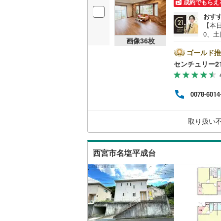
成約でもらえ
おす
【本日
0、土
画像
36
枚
の特
好で
ゴールド推
つの特
センチュリー2
区仲
却は
舗す
0078-6014
もご
0万
てい
取り扱い
お問
西宮市名塩平成台