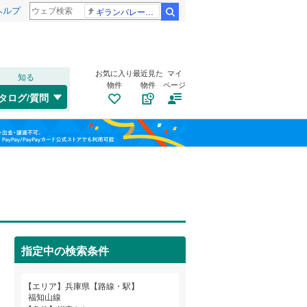
ヘルプ
ギランバレー症候群
検索
お気に入り
最近見た
マイ
知る
物件
物件
ページ
山陽本線（JR西日本）
(
574
)
タログ/質問
姫新線
(
164
)
兵庫区
(
10
)
福島
東西線
(
39
)
(
44
)
(
3
)
(
6
)
垂水区
(
104
)
栃木
群馬
山梨
西区
(
89
)
トイレ２か所
（
207
）
(
7
)
(
2
)
(
4
)
明石市
(
97
)
太陽光発電システム
（
13
）
芦屋市
(
30
)
阪急伊丹線
(
114
)
指定中の検索条件
豊岡市
(
6
)
阪神本線
(
233
)
和歌山
エリア
兵庫県【路線・駅】
西脇市
(
12
)
能勢電鉄妙見線
(
157
)
福知山線