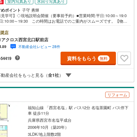
室内写真あり
水回り写真あり
る
すめポイント
子守 勇輝
見学可】◇現地説明会開催（要事前予約）■営業時間:平日:10:00～19:0
日:10:00～19:30 この時間はお電話でのご案内がスムーズです。【物件
徴】・フルリフォーム済み！20帖の広々としたLDKは南向きで陽当たり良
す！3台分の駐車スペース有ります♪○センチュリー21アクロスグループの3
奨店
徴○■センチュリー21グループで28年連続No.1（1997年～2024年兵庫地
1アクロス西宮北口駅前店
介実績） 西宮・尼崎・伊丹・宝塚にて8店舗展開中。阪神間での購入や売
不動産会社レビュー 28件
4.89
当店にお任せ下さい■お客様駐車場、キッズスペースがございます。 8店
べて駅前にございますが、お車でのお越しも大歓迎です。 お子様連れで
資料をもらう
-54419
無料
安心ください。■取り扱い物件多数ございます。 地域密着の当店では200
円台の新築戸建や、1000万円台の中古マンションを始め多数物件を取り扱っ
ます。Yahoo！不動産に掲載しきれない物件もご紹介できます。お気軽に
不動産会社をもっと見る（
全
1
社
）
合せください。弊社ホームページへは「C21アクロス」で検索！
リフォーム
福知山線 「西宮名塩」駅 バス12分 名塩茶園町 バス停下
車 徒歩11分
兵庫県西宮市名塩平成台
2006年10月（築20年）
3LDK/地上階数2階