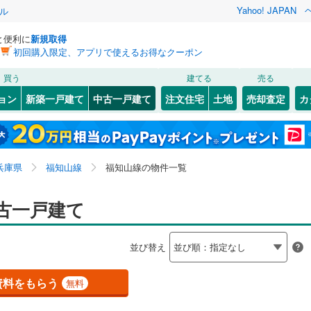
Yahoo! JAPAN
ル
と便利に
新規取得
初回購入限定、アプリで使えるお得なクーポン
検索条件を保存しました
買う
建てる
売る
（JR西日本）
(
283
)
福知山線
(
342
)
リノベーション
ョン
新築一戸建て
中古一戸建て
注文住宅
土地
売却査定
カ
この検索条件の新着物件通知は、
マイページ
から設定できます。
67
)
播但線
(
153
)
ション・リフォーム
築古・築30年以上
（
166
）
0
)
灘区
(
49
)
岩手
宮城
秋田
山形
)
山陰本線
(
6
)
6
)
(
46
)
(
23
)
(
30
)
(
66
)
(
46
)
(
8
)
8
)
須磨区
(
48
)
兵庫県、福知山線
神奈川
埼玉
千葉
茨城
線
(
162
)
兵庫県
福知山線
福知山線の物件一覧
中央区
(
7
)
25
）
オール電化
（
36
）
長野
富山
石川
福井
古一戸建て
地下鉄西神・山手線
)
(
2
)
(
151
(
0
)
)
(
神戸市営地下鉄海岸線
1
)
(
0
)
(
(
3
16
)
)
(
9
)
21
)
尼崎市
(
162
)
検索条件を保存する
台以上
（
124
）
ビルトインガレージ
（
9
）
閉じる
閉じる
お気に入りリストを見る
お気に入りリストを見る
閉じる
閉じる
18
)
洲本市
(
4
)
岐阜
静岡
三重
本線
(
317
)
阪急今津線
(
170
)
並び替え
タ付インターホン
防犯カメラ
（
1
）
マイページ
)
(
1
)
(
2
)
02
)
相生市
(
9
)
線
(
84
)
阪急宝塚本線
(
214
)
兵庫
京都
滋賀
奈良
資料をもらう
無料
(
49
)
赤穂市
(
12
)
川線
(
46
)
阪神なんば線
(
28
)
全体