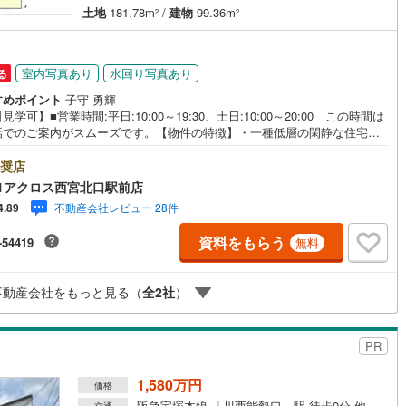
土地
181.78m
/
建物
99.36m
2
2
室内写真あり
水回り写真あり
る
すめポイント
子守 勇輝
見学可】■営業時間:平日:10:00～19:30、土日:10:00～20:00 この時間は
話でのご案内がスムーズです。【物件の特徴】・一種低層の閑静な住宅街
地。堀込車庫つきで愛車をしっかりも守ってくれます。令和7年9月完了予
全面リフォーム済みで随時見学可能です。お気軽にお申し付けください。○
奨店
ュリー21アクロスグループの3つの特徴○■センチュリー21グループで28
1アクロス西宮北口駅前店
No.1（1997年～2024年兵庫地区仲介実績） 西宮・尼崎・伊丹・宝塚に
不動産会社レビュー 28件
4.89
店舗展開中。阪神間での購入や売却は当店にお任せ下さい■お客様駐車場、
ズスペースがございます。 8店舗すべて駅前にございますが、お車でのお
資料をもらう
-54419
無料
も大歓迎です。 お子様連れでもご安心ください。■取り扱い物件多数ござ
。 地域密着の当店では2000万円台の新築戸建や、1000万円台の中古マ
ョンを始め多数物件を取り扱っています。Yahoo！不動産に掲載しきれな
不動産会社をもっと見る（
全
2
社
）
件もご紹介できます。
PR
1,580万円
価格
阪急宝塚本線 「川西能勢口」駅 徒歩9分 他
交通