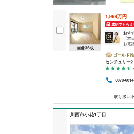
1,999万円
成約でもらえ
おす
【本日
お電
画像
36
枚
に立
定で
ゴールド推
センチ
センチュリー2
年連続
て8
キッ
0078-6014
越し
います
ンシ
取り扱い
い物
川西市小花1丁目