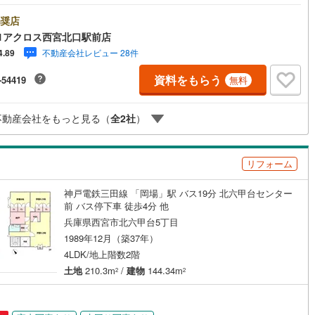
徴】・一種低層の閑静な住宅街に立地。多数の一戸建てが立ち並ぶニュー
ン風の分譲地になります。ミストサウナ機能付ユニットバスや食洗機付シ
奨店
ムキッチンなど住宅設備も充実。○センチュリー21アクロスグループの3つ
1アクロス西宮北口駅前店
○■センチュリー21グループで27年連続No.1（1997年～2023年兵庫地区
不動産会社レビュー 28件
4.89
実績） 西宮・尼崎・伊丹・宝塚にて8店舗展開中。阪神間での購入や売却
店にお任せ下さい■お客様駐車場、キッズスペースがございます。 8店舗
資料をもらう
-54419
無料
て駅前にございますが、お車でのお越しも大歓迎です。 お子様連れでも
心ください。■取り扱い物件多数ございます。 地域密着の当店では2000
台の新築戸建や、1000万円台の中古マンションを始め多数物件を取り扱っ
不動産会社をもっと見る（
全
2
社
）
ます。Yahoo！不動産に掲載しきれない物件もご紹介できます。
リフォーム
神戸電鉄三田線 「岡場」駅 バス19分 北六甲台センター
前 バス停下車 徒歩4分 他
兵庫県西宮市北六甲台5丁目
1989年12月（築37年）
4LDK/地上階数2階
土地
210.3m
/
建物
144.34m
2
2