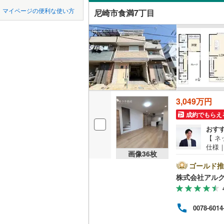
中国
鳥取
宝塚市
(
1
神戸電鉄
マイページの便利な使い方
尼崎市食満7丁目
吹き抜け
川西市
神戸電鉄
(
1
四国
徳島
二世帯向
神戸高速
加西市
(
3
サービス
九州・沖縄
福岡
神戸市営
丹波市
(
3
（
54
）
智頭急行
(
淡路市
(
2
立地
たつの市
3,049万円
0
0
0
0
0
0
該当物件
該当物件
該当物件
該当物件
該当物件
該当物件
件
件
件
件
件
件
最寄りの
成約でもらえ
加古郡稲
おす
配置、向き、
神崎郡福
【 
仕様
画像
36
枚
ーム内
赤穂郡上
前道6m
イレ
ゴールド推
内クリ
美方郡新
平坦地
（
株式会社アル
小学校
店:徒
LD
側徒
0078-6014
アを
スも
リビング