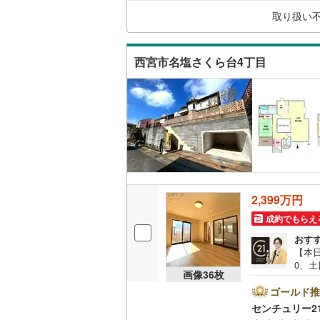
ンに
（
143
）
取り扱い
せた
に不
キッチン
西宮市名塩さくら台4丁目
独立型キ
販売、価格、
即入居可
浴室
2,399万円
浴室乾燥
成約でもらえ
おす
収納
【本日
0、土
ウォーク
画像
36
枚
の特徴
（
87
）
り良
ゴールド推
リビ
センチュリー2
グルー