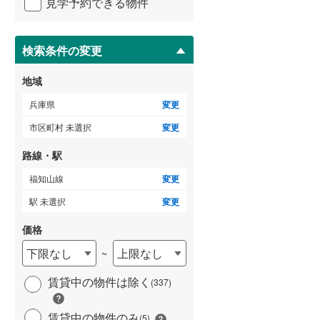
見学予約できる物件
ペ
ー
ジ
に
検索条件の変更
保
存
地域
す
る
兵庫県
変更
市区町村 未選択
変更
路線・駅
福知山線
変更
駅 未選択
変更
価格
下限なし
上限なし
~
賃貸中の物件は除く
(
337
)
賃貸中の物件のみ
(
5
)