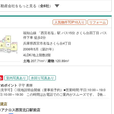
強く、事前審査のサポートや金融機関のご提案、お客様一人ひとりに合わ
不動産会社をもっと見る（
全
8
社
）
無理のない資金計画のご提案までトータルでサポートいたします。ローン
安のある方もお気軽にご相談ください。
人気物件TOP10入り
リフォーム
ッチン
（
28
）
対面キッチン
（
135
）
福知山線 「西宮名塩」駅 バス15分 さくら台四丁目 バス
停下車 徒歩2分
契約、入居関連など
兵庫県西宮市名塩さくら台4丁目
2006年5月（築21年）
能
（
89
）
4LDK/地上階数2階
土地
207.71m
/
建物
120.89m
2
2
機あり
（
118
）
室内写真あり
水回り写真あり
る
すめポイント
子守 勇輝
見学可】◇現地説明会開催（要事前予約）■営業時間:平日:10:00～19:0
日:10:00～19:30 この時間はお電話でのご案内がスムーズです。【物件
インクローゼット
床下収納
（
71
）
】・2025年12月水まわり交換等全面リフォーム済み♪南側接道で陽当た
好です。食洗機付システムキッチンや浴室暖房乾燥機など住宅設備も充実♪
奨店
ングとなりに大きな吹抜けが設けられています。○センチュリー21アクロス
1アクロス西宮北口駅前店
プの3つの特徴○■センチュリー21グループで28年連続No.1（1997年～20