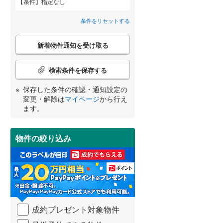
条件
指定なし
高砂市
(
16
)
神戸電鉄粟生線
(
31
)
間取り変更可能
（
2
）
条件をリセットする
三田市
山陽電鉄網干線
(
8
)
(
105
)
3階建て以上
（
49
）
こ
神戸新交通ポートアイランド線
(
9
)
養父市
(
0
)
新着物件通知を受け取る
の
宮崎
鹿児島
沖縄
検
北条鉄道
(
5
)
朝来市
(
6
)
索
検索条件を保存する
条
加東市
(
10
)
件
保存した条件の確認・通知設定の
で
変更・解除は
マイページ
から行え
多可郡多可町
(
6
)
通
する
る
条件をリセットする
条件をリセットする
条件をリセットする
条件をリセットする
条件をリセットする
条件をリセットする
ます。
小学校まで1km以内
（
103
）
知
神崎郡市川町
(
1
)
を
受
揖保郡太子町
(
10
)
物件の絞り込み
け
取
美方郡香美町
南道路
（
75
）
(
0
)
る
・
条
件
を
成約プレゼント対象物件
マ
イ