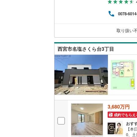
バルコニー、
24
の購
ウッドデ
0078-6014
す。
様連
では2
構造・規模・
取り扱い
取り
耐震、免
西宮市名塩さくら台3丁目
（
3
）
オンライン対
オンライ
（
186
）
オンライ
3,680万円
成約でもらえ
おす
【本日
0、土