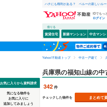
ハチにも権利がある？ ペルーの新しいルー
IDでもっ
ログイン
借りる
北海道
JR
北海道
東海道本線
こだわり条件
リフォーム、
賃貸住宅
新築マンション
中古マンシ
加古川線
(
リノベー
神戸市
東灘区
(
7
東北
青森
（
100
）
赤穂線
(
22
(
35
)
(
21
)
(
1
長田区
(
2
関東
東京
山陽新幹
Yahoo!不動産トップ
中古一戸建て
設備
北区
(
45
)
床暖房
（
信越・北陸
新潟
地下鉄
兵庫県の福知山線の中
(
6
)
(
4
)
神戸市営
(
0
兵庫県のそのほ
姫路市
(
3
駐車場2
かの地域
西宮市
(
2
東海
愛知
私鉄・その他
阪急神戸
お気に入りから資料請求
342
件
ＴＶモニ
(
2
)
(
17
)
(
2
伊丹市
(
1
阪急甲陽
気になる物件を
（
128
）
近畿
大阪
まとめて
チェックした物件を
お気に入りに
加古川市
阪神武庫
追加してみましょう
間取り、居室