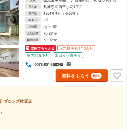
兵庫県川西市小花1丁目
所在地
1961年4月（築66年）
築年数
3K
間取り
地上1階
建物階
70.28m
土地面積
2
52.92m
建物面積
2
人気物件TOP10入り
成約でもらえる
室内写真あり
水回り写真あり
0078-6014-50245
資料をもらう
無料
ブロンズ推奨店
み！