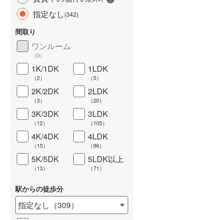
指定なし
(
342
)
間取り
ワンルーム
（
0
）
長期優良住宅
（
4
）
1K/1DK
1LDK
（
2
）
（
5
）
2K/2DK
2LDK
（
3
）
（
20
）
3K/3DK
3LDK
（
12
）
（
105
）
4K/4DK
4LDK
（
15
）
（
96
）
5K/5DK
5LDK以上
詳しく見る
（
13
）
（
71
）
駅からの徒歩分
指定なし
（
309
）