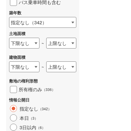
バス乗車時間も含む
築年数
指定なし
（
342
）
土地面積
下限なし
上限なし
~
建物面積
下限なし
上限なし
~
敷地の権利形態
所有権のみ
（
336
）
情報公開日
指定なし
（
342
）
本日
（
3
）
3日以内
（
6
）