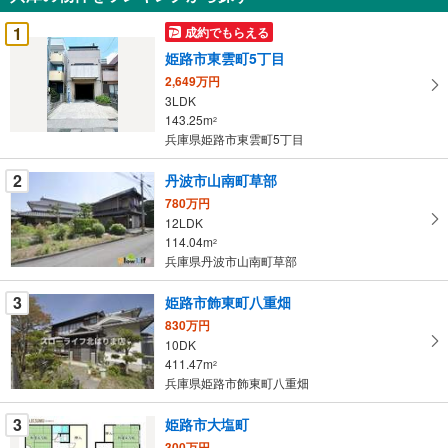
を
受
1
成約でもらえる
け
姫路市東雲町5丁目
取
2,649万円
る
3LDK
・
143.25m
2
条
兵庫県姫路市東雲町5丁目
件
を
2
丹波市山南町草部
マ
780万円
イ
12LDK
114.04m
ペ
2
兵庫県丹波市山南町草部
ー
ジ
3
姫路市飾東町八重畑
に
830万円
保
10DK
存
411.47m
2
す
兵庫県姫路市飾東町八重畑
る
3
姫路市大塩町
300万円