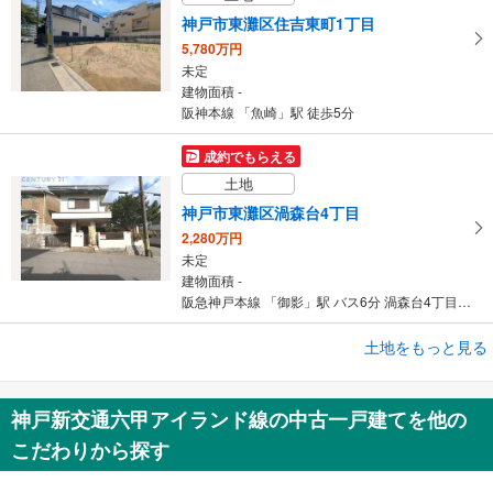
神戸市東灘区住吉東町1丁目
5,780万円
未定
建物面積 -
阪神本線 「魚崎」駅 徒歩5分
成約でもらえる
土地
神戸市東灘区渦森台4丁目
2,280万円
未定
建物面積 -
阪急神戸本線 「御影」駅 バス6分 渦森台4丁目 バス停下車 徒歩2分
成約でもらえる
土地をもっと見る
土地
神戸市東灘区御影山手3丁目
神戸新交通六甲アイランド線の中古一戸建てを他の
2,780万円
こだわりから探す
未定
建物面積 -
阪急神戸本線 「御影」駅 徒歩12分