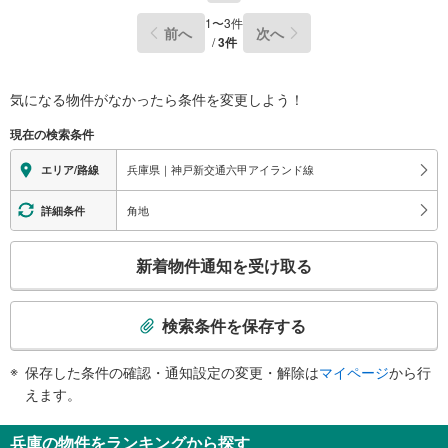
リフォーム内容
1
〜
3
件
前へ
次へ
・床、壁
/
3
件
立地
・神戸市立本山第二小学校まで徒歩約6分
・神戸市立本山南中学校まで徒歩約3分
気になる物件がなかったら
条件を変更しよう！
弊社が選ばれる理由
現在の検索条件
1.お金の扱い方のプロ、ファイナンシャルプランナーが資金計画をサポー
ト！
兵庫県｜神戸新交通六甲アイランド線
エリア/路線
2.買い替えなどにも対応できる売却専門チームあり！
3.たくさんの銀行と繋がりがあるため、最も低金利になるように審査が可
能！
角地
詳細条件
4.物件のお引渡し後に必要になったお家のリフォームも弊社のリフォームプ
ランナーがご提案！
こ
5.定期的にご連絡を繋ぎ、有事の際に迅速にサポートいたします
新着物件通知を受け取る
の
弊社は専門家同士が連携をとっているため、より多くの知見がございま
検
す。
索
お気軽にお問合せください！
検索条件を保存する
条
件
保存した条件の確認・通知設定の変更・解除は
マイページ
から行
で
えます。
通
知
兵庫の物件をランキングから探す