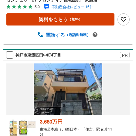
収納力が豊富＋ゆとりあるシューズクローゼットで外の荷
5.0
不動産会社レビュー 16件
物もおさまります・対面キッチンのため、お子様の様子を
見ながらお料理ができますね 立地・神戸市立住吉小学校ま
資料をもらう
（無料）
で徒歩約14分・神戸市立住吉中学校まで徒歩約25分 弊社が
選ばれる理由 1.お金の扱い方のプロ、ファイナンシャルプ
ランナーが資金計画をサポート！2.買い替えなどにも対応
電話する
（通話料無料）
できる売却専門チームあり！3.たくさんの銀行と繋がりが
あるため、最も低金利になるように審査が可能！4.物件の
お引渡し後に必要になったお家のリフォームも弊社のリフ
神戸市東灘区田中町4丁目
PR
ォームプランナーがご提案！弊社は専門家同士が連携をと
っているため、より多くの知見がございます。お気軽にお
問合せください！
3,680万円
東海道本線（JR西日本） 「住吉」駅 徒歩11
分