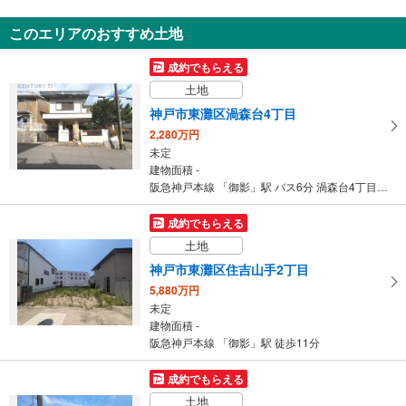
新築一戸建て
このエリアのおすすめ土地
神戸市東灘区魚崎南町6丁目
5,490万円
成約でもらえる
2SLDK
土地
建物面積 111.93m
2
阪神本線 「青木」駅 徒歩7分
神戸市東灘区渦森台4丁目
2,280万円
未定
建物面積 -
阪急神戸本線 「御影」駅 バス6分 渦森台4丁目 バス停下車 徒歩2分
成約でもらえる
土地
神戸市東灘区住吉山手2丁目
5,880万円
未定
建物面積 -
阪急神戸本線 「御影」駅 徒歩11分
成約でもらえる
土地