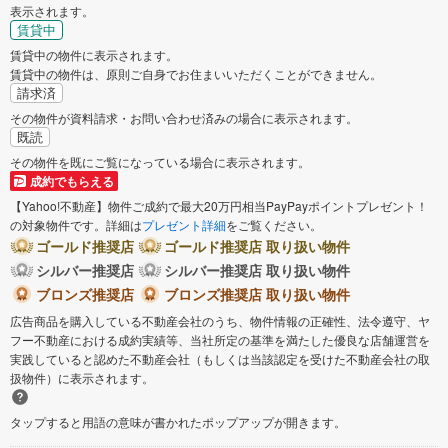
表示されます。
賃貸中
神崎郡福崎町
揖保郡太子町
賃貸中の物件に表示されます。
賃貸中の物件は、原則ご自身でお住まいいただくことができません。
請求済
その物件が資料請求・お問い合わせ済みの場合に表示されます。
既読
その物件を既にご覧になっている場合に表示されます。
成約でもらえる
【Yahoo!不動産】物件ご成約で最大20万円相当PayPayポイントプレゼント！
の対象物件です。詳細は
プレゼント詳細
をご覧ください。
ゴールド推奨店
ゴールド推奨店 取り扱い物件
シルバー推奨店
シルバー推奨店 取り扱い物件
ブロンズ推奨店
ブロンズ推奨店 取り扱い物件
広告商品を購入している不動産会社のうち、物件情報の正確性、法令遵守、ヤ
フー不動産における成約実績等、当社所定の基準を満たした優良な店舗運営を
実践していると認めた不動産会社（もしくは当該認定を受けた不動産会社の取
扱物件）に表示されます。
タップすると用語の意味が書かれたポップアップが開きます。