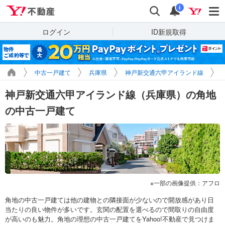
Yahoo!不動産
検索
通知
i
ログイン
ID新規取得
中古一戸建て
兵庫県
神戸新交通六甲アイランド線
神戸新交通六甲アイランド線（兵庫県）の角地
の中古一戸建て
一部の画像提供：アフロ
角地の中古一戸建ては他の建物との隣接面が少ないので開放感があり日
当たりの良い物件が多いです。玄関の配置を選べるので間取りの自由度
が高いのも魅力。角地の理想の中古一戸建てをYahoo!不動産で見つけま