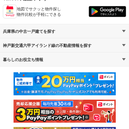
地図でサクッと物件探し
物件比較が手軽にできる
兵庫県の中古一戸建てを探す
神戸新交通六甲アイランド線の不動産情報を探す
路線・駅から探す
地域から探す
暮らしのお役立ち情報
不動産・住宅
賃貸住宅
通勤・通学時間から探す
地図から探す
マンションカタログ
教えて！住まいの先生
新築マンション
中古マンション
新築一戸建て
中古一戸建て
注文住宅
土地
売却査定