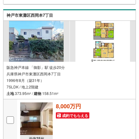
越しも大歓迎です。 お子様連れでもご安心ください。■取
り扱い物件多数ございます。 地域密着の当店では2000万
円台の新築戸建や、1000万円台の中古マンションを始め多
神戸市東灘区西岡本7丁目
数物件を取り扱っています。Yahoo！不動産に掲載しきれ
ない物件もご紹介できます。お気軽にお問合せください。
阪急神戸本線 「御影」駅 徒歩20分
兵庫県神戸市東灘区西岡本7丁目
1996年8月（築31年）
7SLDK / 地上2階建
土地
373.95m
/
建物
158.51m
2
2
8,000万円
成約でもらえる
画像
25
枚