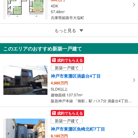
4DK
57.48m
2
兵庫県姫路市大塩町
5
姫路市山田町南山田
もっと見る
300万円
9DK
このエリアのおすすめ新築一戸建て
104.13m
2
兵庫県姫路市山田町南山田
成約でもらえる
新築一戸建て
神戸市東灘区渦森台4丁目
4,980万円
5LDK以上
建物面積 137.07m
2
阪急神戸本線 「御影」駅 バス7分 渦森台4丁目 バス停下車 徒歩21分
成約でもらえる
新築一戸建て
神戸市東灘区魚崎北町7丁目
8,180万円