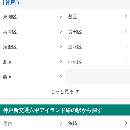
神戸市
東灘区
灘区
兵庫区
長田区
須磨区
垂水区
北区
中央区
西区
兵庫県のそのほかの地域
もっと見る
姫路市
尼崎市
神戸新交通六甲アイランド線の駅から探す
明石市
西宮市
住吉
魚崎