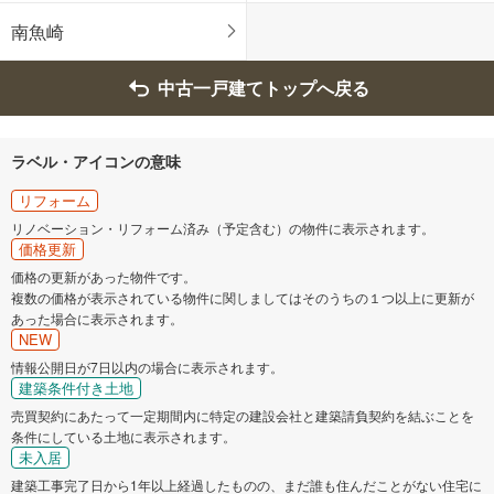
芦屋市
伊丹市
南魚崎
相生市
加古川市
中古一戸建てトップへ戻る
赤穂市
西脇市
ラベル・アイコンの意味
宝塚市
三木市
リフォーム
リノベーション・リフォーム済み（予定含む）の物件に表示されます。
高砂市
川西市
価格更新
価格の更新があった物件です。
複数の価格が表示されている物件に関しましてはそのうちの１つ以上に更新が
小野市
三田市
あった場合に表示されます。
NEW
丹波篠山市
丹波市
情報公開日が7日以内の場合に表示されます。
建築条件付き土地
売買契約にあたって一定期間内に特定の建設会社と建築請負契約を結ぶことを
南あわじ市
淡路市
条件にしている土地に表示されます。
未入居
加東市
川辺郡猪名川町
建築工事完了日から1年以上経過したものの、まだ誰も住んだことがない住宅に