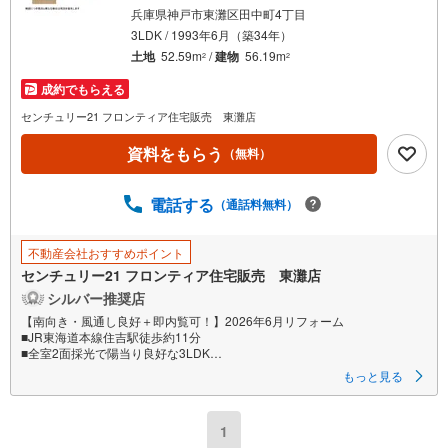
兵庫県神戸市東灘区田中町4丁目
3LDK / 1993年6月（築34年）
土地
52.59m
/
建物
56.19m
2
2
成約でもらえる
センチュリー21 フロンティア住宅販売 東灘店
資料をもらう
（無料）
電話する
（通話料無料）
不動産会社おすすめポイント
センチュリー21 フロンティア住宅販売 東灘店
シルバー推奨店
【南向き・風通し良好＋即内覧可！】2026年6月リフォーム
■JR東海道本線住吉駅徒歩約11分
■全室2面採光で陽当り良好な3LDK
■ロフトや押入など豊富な収納スペースあり
もっと見る
特徴
・スーパー、小学校、総合病院から徒歩10分圏内で住みやすい環境です。
1
・南向きテラス付き。