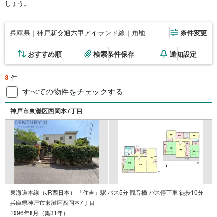
しょう。
兵庫県｜神戸新交通六甲アイランド線｜角地
条件変更
おすすめ順
検索条件保存
通知設定
3
件
すべての物件をチェックする
神戸市東灘区西岡本7丁目
東海道本線（JR西日本） 「住吉」駅 バス5分 観音橋 バス停下車 徒歩10分
兵庫県神戸市東灘区西岡本7丁目
1996年8月（築31年）