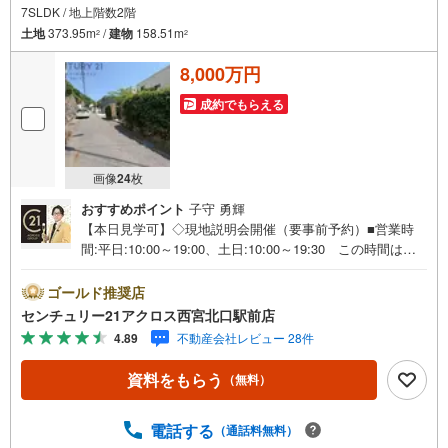
7SLDK / 地上階数2階
土地
373.95m
/
建物
158.51m
2
2
8,000万円
成約でもらえる
画像
24
枚
おすすめポイント
子守 勇輝
【本日見学可】◇現地説明会開催（要事前予約）■営業時
間:平日:10:00～19:00、土日:10:00～19:30 この時間はお
電話でのご案内がスムーズです。【物件の特徴】・土地面
積373.95m2、7LDK＋Sと部屋数も多く、家族の多い方にも
ゴールド推奨店
おすすめです。一種低層の閑静な住宅地に立地しておりま
センチュリー21アクロス西宮北口駅前店
す。南向きのバルコニー付きです。○センチュリー21アク
4.89
不動産会社レビュー 28件
ロスグループの3つの特徴○■センチュリー21グループで28
年連続No.1（1997年～2024年兵庫地区仲介実績） 西宮・
資料をもらう
（無料）
尼崎・伊丹・宝塚にて8店舗展開中。阪神間での購入や売却
は当店にお任せ下さい■お客様駐車場、キッズスペースがご
ざいます。 8店舗すべて駅前にございますが、お車でのお
電話する
（通話料無料）