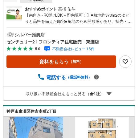
おすすめポイント
高橋 佑斗
【南向き×RC造7LDK＋即内覧可！】■敷地約373m2のゆと
りと品格を備えた邸宅■角地のため開放感があり、採光・通
風にも配慮■敷地側面に彫り込み式車庫1台分を確保し、雨
風から車を守れる設計 特徴・部屋数が多く、在宅ワークや
シルバー推奨店
趣味部屋など多目的に活用可能・第一種低層住居専用地域
センチュリー21 フロンティア住宅販売 東灘店
で、周囲は落ち着いた住環境・重厚感があり、長く住み継
5.0
不動産会社レビュー 16件
ぎやすい建物 立地・本山第二小学校まで徒歩約20分・本山
中学校まで徒歩約21分 弊社が選ばれる理由 1.お金の扱い方
資料をもらう
（無料）
のプロ、ファイナンシャルプランナーが資金計画をサポー
ト！2.買い替えなどにも対応できる売却専門チームあり！
3.たくさんの銀行と繋がりがあるため、最も低金利になる
電話する
（通話料無料）
ように審査が可能！4.物件のお引渡し後に必要になったお
家のリフォームも弊社のリフォームプランナーがご提案！
取り扱い不動産会社をもっと見る（
全
1
社
）
5.定期的にご連絡を繋ぎ、有事の際に迅速にサポートいた
します弊社は専門家同士が連携をとっているため、より多
くの知見がございます。お気軽にお問合せください！
神戸市東灘区住吉南町2丁目