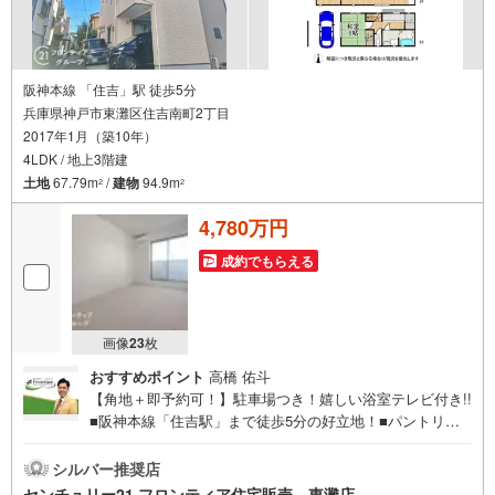
阪神本線 「住吉」駅 徒歩5分
兵庫県神戸市東灘区住吉南町2丁目
2017年1月（築10年）
4LDK / 地上3階建
土地
67.79m
/
建物
94.9m
2
2
4,780万円
成約でもらえる
画像
23
枚
おすすめポイント
高橋 佑斗
【角地＋即予約可！】駐車場つき！嬉しい浴室テレビ付き!!
■阪神本線「住吉駅」まで徒歩5分の好立地！■パントリー
があるのでキッチン周りもすっきり片付きますね■食洗機や
浴室乾燥機など家事に便利な設備が豊富！ 特徴・スーパ
シルバー推奨店
ー、コンビニが徒歩7分圏内にありお買い物至便な立地！・
センチュリー21 フロンティア住宅販売 東灘店