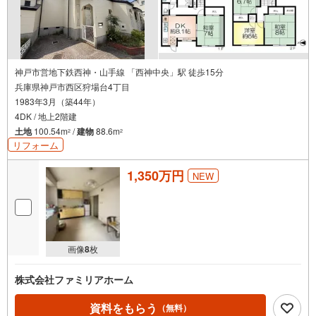
神戸市営地下鉄西神・山手線 「西神中央」駅 徒歩15分
兵庫県神戸市西区狩場台4丁目
1983年3月（築44年）
4DK / 地上2階建
土地
100.54m
/
建物
88.6m
2
2
リフォーム
1,350万円
NEW
画像
8
枚
株式会社ファミリアホーム
資料をもらう
（無料）