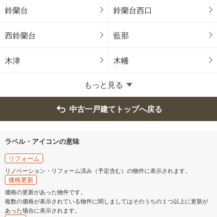
明石市
西宮市
鈴蘭台
鈴蘭台西口
洲本市
芦屋市
西鈴蘭台
藍那
伊丹市
相生市
木津
木幡
豊岡市
加古川市
もっと見る
赤穂市
西脇市
中古一戸建てトップへ戻る
宝塚市
三木市
ラベル・アイコンの意味
高砂市
川西市
リフォーム
リノベーション・リフォーム済み（予定含む）の物件に表示されます。
価格更新
小野市
三田市
価格の更新があった物件です。
複数の価格が表示されている物件に関しましてはそのうちの１つ以上に更新が
加西市
丹波篠山市
あった場合に表示されます。