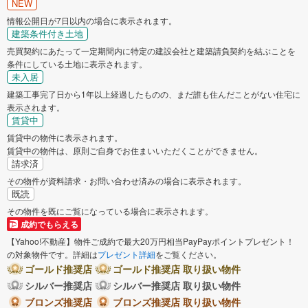
NEW
丹波市
南あわじ市
情報公開日が7日以内の場合に表示されます。
建築条件付き土地
売買契約にあたって一定期間内に特定の建設会社と建築請負契約を結ぶことを
朝来市
淡路市
条件にしている土地に表示されます。
未入居
宍粟市
加東市
建築工事完了日から1年以上経過したものの、まだ誰も住んだことがない住宅に
表示されます。
賃貸中
たつの市
川辺郡猪名川町
賃貸中の物件に表示されます。
賃貸中の物件は、原則ご自身でお住まいいただくことができません。
多可郡多可町
加古郡稲美町
請求済
その物件が資料請求・お問い合わせ済みの場合に表示されます。
既読
加古郡播磨町
神崎郡市川町
その物件を既にご覧になっている場合に表示されます。
成約でもらえる
神崎郡福崎町
揖保郡太子町
【Yahoo!不動産】物件ご成約で最大20万円相当PayPayポイントプレゼント！
の対象物件です。詳細は
プレゼント詳細
をご覧ください。
ゴールド推奨店
ゴールド推奨店 取り扱い物件
佐用郡佐用町
シルバー推奨店
シルバー推奨店 取り扱い物件
ブロンズ推奨店
ブロンズ推奨店 取り扱い物件