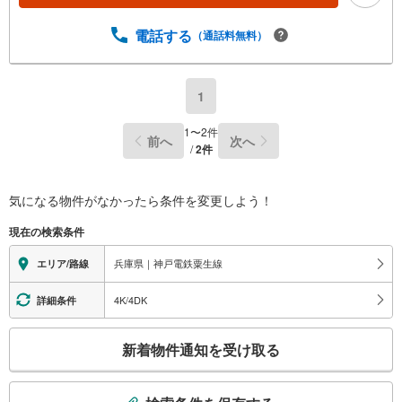
電話する
（通話料無料）
1
1
〜
2
件
前へ
次へ
/
2
件
気になる物件がなかったら
条件を変更しよう！
現在の検索条件
兵庫県｜神戸電鉄粟生線
エリア/路線
4K/4DK
詳細条件
こ
新着物件通知を受け取る
の
検
索