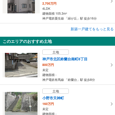
2,700万円
4LDK
建物面積 105.3m
2
神戸電鉄粟生線 「緑が丘」駅 徒歩16分
成約でもらえる
新築一戸建てをもっと見る
新築一戸建て
このエリアのおすすめ土地
神戸市北区南五葉3丁目
3,490万円
土地
3LDK
建物面積 85.28m
2
神戸市北区鈴蘭台南町8丁目
神戸電鉄粟生線 「西鈴蘭台」駅 徒歩11分
800万円
未定
建物面積 -
神戸電鉄有馬線 「鈴蘭台」駅 徒歩8分
土地
小野市天神町
160万円
未定
建物面積 -