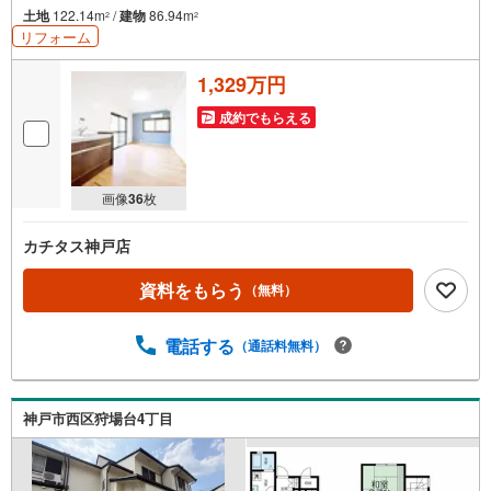
土地
122.14m
/
建物
86.94m
2
2
リフォーム
1,329万円
成約でもらえる
画像
36
枚
カチタス神戸店
資料をもらう
（無料）
電話する
（通話料無料）
神戸市西区狩場台4丁目