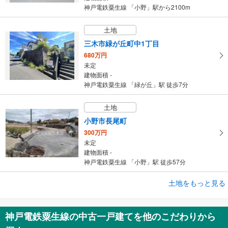
神戸電鉄粟生線 「小野」駅から2100m
土地
三木市緑が丘町中1丁目
680万円
未定
建物面積 -
神戸電鉄粟生線 「緑が丘」駅 徒歩7分
土地
小野市長尾町
300万円
未定
建物面積 -
神戸電鉄粟生線 「小野」駅 徒歩57分
成約でもらえる
土地をもっと見る
土地
神戸市北区山田町小部字堂ノ前
神戸電鉄粟生線の中古一戸建てを他のこだわりから
500万円