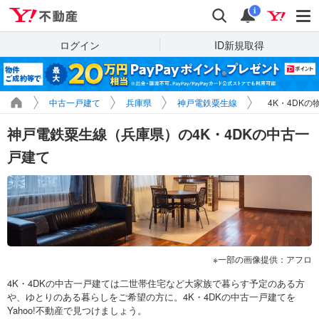
Yahoo!不動産
検索
通知
i
ログイン
ID新規取得
中古一戸建て
兵庫県
神戸電鉄粟生線
4K・4DKの
神戸電鉄粟生線（兵庫県）の4K・4DKの中古一
戸建て
一部の画像提供：アフロ
4K・4DKの中古一戸建ては二世帯住宅など大家族で暮らす予定のある方
や、ゆとりのある暮らしをご希望の方に。4K・4DKの中古一戸建てを
Yahoo!不動産で見つけましょう。