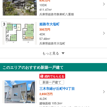
830万円
保
10DK
存
411.47m
2
す
兵庫県姫路市飾東町八重畑
る
3
姫路市大塩町
300万円
4DK
57.48m
2
兵庫県姫路市大塩町
5
姫路市山田町南山田
もっと見る
300万円
9DK
このエリアのおすすめ新築一戸建て
104.13m
2
兵庫県姫路市山田町南山田
成約でもらえる
新築一戸建て
三木市緑が丘町中2丁目
2,650万円
4LDK
建物面積 105.3m
2