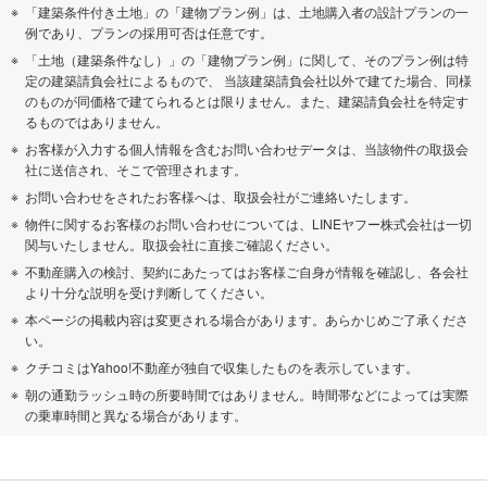
「建築条件付き土地」の「建物プラン例」は、土地購入者の設計プランの一
例であり、プランの採用可否は任意です。
「土地（建築条件なし）」の「建物プラン例」に関して、そのプラン例は特
定の建築請負会社によるもので、 当該建築請負会社以外で建てた場合、同様
のものが同価格で建てられるとは限りません。また、建築請負会社を特定す
るものではありません。
お客様が入力する個人情報を含むお問い合わせデータは、当該物件の取扱会
社に送信され、そこで管理されます。
お問い合わせをされたお客様へは、取扱会社がご連絡いたします。
物件に関するお客様のお問い合わせについては、LINEヤフー株式会社は一切
関与いたしません。取扱会社に直接ご確認ください。
不動産購入の検討、契約にあたってはお客様ご自身が情報を確認し、各会社
より十分な説明を受け判断してください。
本ページの掲載内容は変更される場合があります。あらかじめご了承くださ
い。
クチコミはYahoo!不動産が独自で収集したものを表示しています。
朝の通勤ラッシュ時の所要時間ではありません。時間帯などによっては実際
の乗車時間と異なる場合があります。