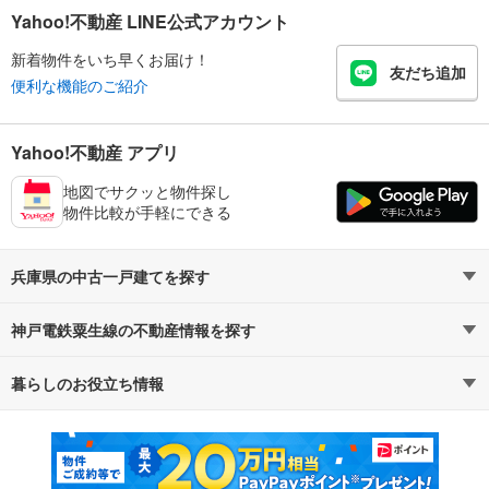
Yahoo!不動産 LINE公式アカウント
新着物件をいち早くお届け！
友だち追加
便利な機能のご紹介
Yahoo!不動産 アプリ
地図でサクッと物件探し
物件比較が手軽にできる
兵庫県の中古一戸建てを探す
神戸電鉄粟生線の不動産情報を探す
路線・駅から探す
地域から探す
暮らしのお役立ち情報
不動産・住宅
賃貸住宅
通勤・通学時間から探す
地図から探す
マンションカタログ
教えて！住まいの先生
新築マンション
中古マンション