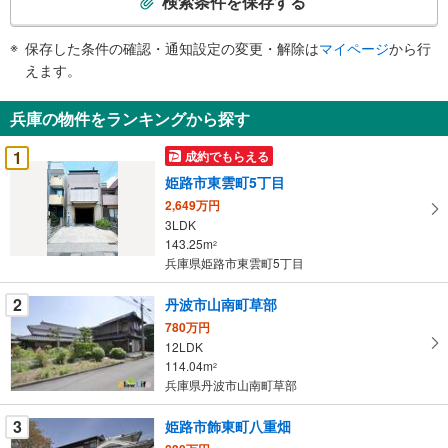
検索条件を保存する
条
件
保存した条件の確認・通知設定の変更・解除は
マイページ
から行
で
えます。
通
知
兵庫の物件をランキングから探す
を
受
1
成約でもらえる
け
姫路市東雲町5丁目
取
2,649万円
る
3LDK
・
143.25m
2
条
兵庫県姫路市東雲町5丁目
件
を
2
丹波市山南町草部
マ
780万円
イ
12LDK
114.04m
ペ
2
兵庫県丹波市山南町草部
ー
ジ
3
姫路市飾東町八重畑
に