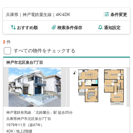
兵庫県｜神戸電鉄粟生線｜4K/4DK
条件変更
おすすめ順
検索条件保存
通知設定
2
件
すべての物件をチェックする
神戸市北区泉台7丁目
神戸電鉄有馬線 「北鈴蘭台」駅 徒歩25分
兵庫県神戸市北区泉台7丁目
1979年11月（築47年）
4DK / 地上2階建