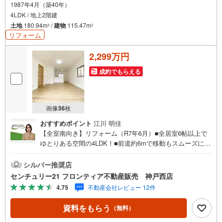
1987年4月（築40年）
4LDK / 地上2階建
土地
180.94m
/
建物
115.47m
2
2
リフォーム
2,299万円
成約でもらえる
画像
36
枚
おすすめポイント
江川 明佳
【全室南向き】リフォーム（R7年6月）■全居室6帖以上で
ゆとりある空間の4LDK！■前道約6mで移動もスムーズに出
来ますね■当日のご相談予約はお電話がスムーズ リフォー
ム内容・キッチン・お風呂・トイレ・洗面台・外壁、屋
シルバー推奨店
根・クロス・フロアタイル、クッションフロア・網戸、建
センチュリー21 フロンティア不動産販売 神戸西店
具・室内クリーニング・白蟻点検 立地・塩屋北小学校まで
4.75
不動産会社レビュー 12件
徒歩約8分・塩屋中学校まで徒歩約28分 弊社が選ばれる理
由 1.お金の扱い方のプロ、ファイナンシャルプランナーが
資料をもらう
（無料）
資金計画をサポート！2.買い替えなどにも対応できる売却