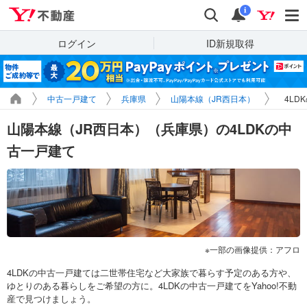
Yahoo!不動産
検索
通知
i
ログイン
ID新規取得
中古一戸建て
兵庫県
山陽本線（JR西日本）
4LD
山陽本線（JR西日本）（兵庫県）の4LDKの中
古一戸建て
一部の画像提供：アフロ
4LDKの中古一戸建ては二世帯住宅など大家族で暮らす予定のある方や、
ゆとりのある暮らしをご希望の方に。4LDKの中古一戸建てをYahoo!不動
産で見つけましょう。