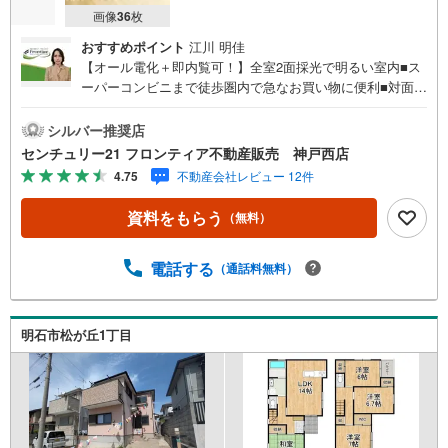
画像
36
枚
おすすめポイント
江川 明佳
【オール電化＋即内覧可！】全室2面採光で明るい室内■ス
ーパーコンビニまで徒歩圏内で急なお買い物に便利■対面キ
ッチンで会話が弾む空間です■収納豊富な広々4LDKでゆと
りある生活を送れます 特徴・閑静な住宅地で音を気にせず
シルバー推奨店
ゆっくりと生活ができます・家族みんなが集まれる広々リ
センチュリー21 フロンティア不動産販売 神戸西店
ビング 、収納たっぷりでお部屋がすっきり片付きます・浴
4.75
不動産会社レビュー 12件
室暖房や洗髪洗面化粧台など生活根便利な設備が整ってお
ります 立地・神戸市立長坂小学校まで徒歩約16分・神戸市
資料をもらう
（無料）
立長坂中学校まで徒歩約17分 弊社が選ばれる理由 1.お金の
扱い方のプロ、ファイナンシャルプランナーが資金計画を
サポート2.買い替えなどにも対応できる売却専門チームあ
電話する
（通話料無料）
り3.たくさんの銀行と繋がりがあるため、最も低金利にな
るように審査が可能4.物件のお引渡し後に必要になったお
家のリフォームも弊社のリフォームプランナーがご提案5.
明石市松が丘1丁目
定期的にご連絡を繋ぎ、有事の際に迅速にサポートいたし
ます弊社は専門家同士が連携をとっているため、より多く
の知見がございます。お気軽にお問合せください