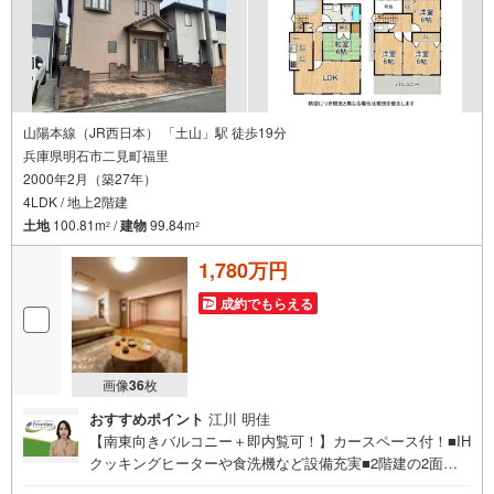
・LDK16帖！南側の窓から光が差し込み気持ちの良いリビングです
立地
・加古川市立鳩里小学校まで徒歩約14分
・加古川市加古川中学校まで徒歩約21分
弊社が選ばれる理由
1.お金の扱い方のプロ、ファイナンシャルプランナーが資金計画をサポー
山陽本線（JR西日本） 「土山」駅 徒歩19分
ト！
兵庫県明石市二見町福里
2.買い替えなどにも対応できる売却専門チームあり！
2000年2月（築27年）
3.たくさんの銀行と繋がりがあるため、最も低金利になるように審査が可
能！
4LDK / 地上2階建
土地
100.81m
/
建物
99.84m
2
2
弊社は専門家同士が連携をとっているため、より多くの知見がございま
す。
1,780万円
お気軽にお問合せください！
成約でもらえる
画像
36
枚
おすすめポイント
江川 明佳
【南東向きバルコニー＋即内覧可！】カースペース付！■IH
クッキングヒーターや食洗機など設備充実■2階建の2面採
光で陽当り通風良好な住空間■全室6帖以上のゆとりある4L