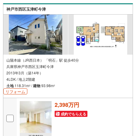
るため、最も低金利になるように審査が可能！4.物件のお
引渡し後に必要になったお家のリフォームも弊社のリフォ
神戸市西区玉津町今津
ームプランナーがご提案！弊社は専門家同士が連携をとっ
ているため、より多くの知見がございます。お気軽にお問
合せください！
山陽本線（JR西日本） 「明石」駅 徒歩40分
兵庫県神戸市西区玉津町今津
2013年3月（築14年）
4LDK / 地上2階建
土地
118.31m
/
建物
93.98m
2
2
リフォーム
2,398万円
成約でもらえる