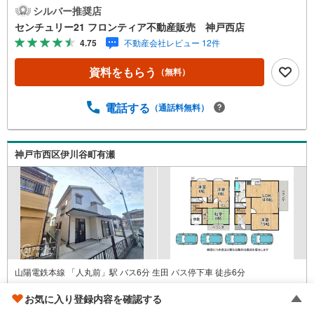
DK 特徴・浴室乾燥機付なので、雨の日や花粉が気になる
シルバー推奨店
季節も部屋干しできます・和室があり来客時や寛ぎのスペ
センチュリー21 フロンティア不動産販売 神戸西店
ースとして活用可能・窓のある浴室は換気がしやすく清潔
4.75
不動産会社レビュー 12件
に保てます・トイレは各階にあり朝の混雑時も安心です・
出窓を設けた開放感のある居室 立地・明石市立二見北小学
資料をもらう
（無料）
校まで徒歩約8分・明石市立二見中学校まで徒歩約24分 弊
社が選ばれる理由 1.お金の扱い方のプロ、ファイナンシャ
ルプランナーが資金計画をサポート！2.買い替えなどにも
電話する
（通話料無料）
対応できる売却専門チームあり！3.たくさんの銀行と繋が
りがあるため、最も低金利になるように審査が可能！4.物
件のお引渡し後に必要になったお家のリフォームも弊社の
神戸市西区伊川谷町有瀬
リフォームプランナーがご提案！5.定期的にご連絡を繋
ぎ、有事の際に迅速にサポートいたしますお気軽にお問合
せください！
山陽電鉄本線 「人丸前」駅 バス6分 生田 バス停下車 徒歩6分
兵庫県神戸市西区伊川谷町有瀬
お気に入り登録内容を確認する
1996年3月（築31年）