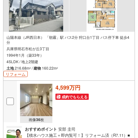
せください！
山陽本線（JR西日本） 「朝霧」駅 バス2分 狩口台1丁目 バス停下車 徒歩4
分
兵庫県明石市松が丘3丁目
1994年1月（築33年）
4SLDK / 地上2階建
土地
216.68m
/
建物
160.22m
2
2
リフォーム
4,599万円
成約でもらえる
画像
36
枚
おすすめポイント
安部 圭司
【積水ハウス施工＋即内覧可！】リフォーム済（R7.11）■