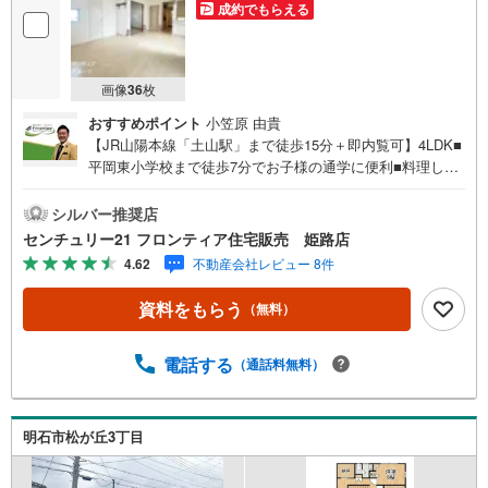
成約でもらえる
画像
36
枚
おすすめポイント
小笠原 由貴
【JR山陽本線「土山駅」まで徒歩15分＋即内覧可】4LDK■
平岡東小学校まで徒歩7分でお子様の通学に便利■料理しな
がら家族と会話を楽しめるカウンターキッチン■南向きバル
コニーで陽当り良好 特徴・ローソン魚住町中岡店まで徒歩
シルバー推奨店
6分で、ちょっとしたお買い物に便利です・ウォークインク
センチュリー21 フロンティア住宅販売 姫路店
ローゼットがあり、季節物などのお荷物も片付きます・和
4.62
不動産会社レビュー 8件
室のある落ち着いた間取りです。 立地・平岡東小学校まで
徒歩約7分・平岡中学校まで徒歩約34分 弊社が選ばれる理
資料をもらう
（無料）
由 1.お金の扱い方のプロ、ファイナンシャルプランナーが
資金計画をサポート！2.買い替えなどにも対応できる売却
専門チームあり！3.たくさんの銀行と繋がりがあるため、
電話する
（通話料無料）
最も低金利になるように審査が可能！4.物件のお引渡し後
に必要になったお家のリフォームも弊社のリフォームプラ
ンナーがご提案！5.定期的にご連絡を繋ぎ、有事の際に迅
明石市松が丘3丁目
速にサポートいたします弊社は専門家同士が連携をとって
いるため、より多くの知見がございます。お気軽にお問合