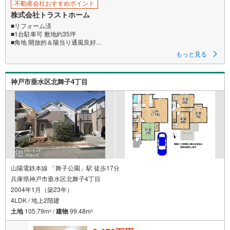
不動産会社おすすめポイント
株式会社トラストホーム
■リフォーム済
■1台駐車可 敷地約35坪
■角地 開放的＆陽当り通風良好
■建物約34坪 4LDK＋納戸
もっと見る
■3面採光の明るい約15帖LDK
■住空間スッキリ！全居室・洗面室収納
■食洗機付！お料理の後片付けをサポート◎
神戸市垂水区北舞子4丁目
■水回りが集約された家事動線良好な間取
■キッチン横に勝手口有 ゴミの一時置きや換気に便利
■生活動線良好！お手洗い×2ヶ所
■洗濯物が乾きやすい南西向きバルコニー
■モニタ付インターホン有でセキュリティ安心
■小学校、スーパー、病院が徒歩10分圏内で生活便利
〈令和7年4月リフォーム内容〉
・システムキッチン新調
・クロス貼替
・フローリング貼替
山陽電鉄本線 「舞子公園」駅 徒歩17分
・給湯器新調など
兵庫県神戸市垂水区北舞子4丁目
・旧所有者様で外装塗装、浴室、洗面、トイレ便器交換済み
2004年1月（築23年）
♪朝霧小学校 約650m
4LDK / 地上2階建
♪朝霧中学校 約1550m
土地
105.79m
/
建物
99.48m
2
2
♪コープ大蔵谷 約450m