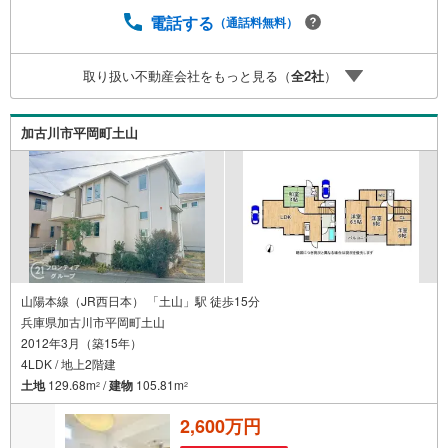
専門チームあり！3.たくさんの銀行と繋がりがあるため、
最も低金利になるように審査が可能！4.物件のお引渡し後
電話する
（通話料無料）
に必要になったお家のリフォームも弊社のリフォームプラ
ンナーがご提案！5.定期的にご連絡を繋ぎ、有事の際に迅
取り扱い不動産会社をもっと見る（
全
2
社
）
速にサポートいたします弊社は専門家同士が連携をとって
いるため、より多くの知見がございます。お気軽にお問合
せください！
加古川市平岡町土山
山陽本線（JR西日本） 「土山」駅 徒歩15分
兵庫県加古川市平岡町土山
2012年3月（築15年）
4LDK / 地上2階建
土地
129.68m
/
建物
105.81m
2
2
2,600万円