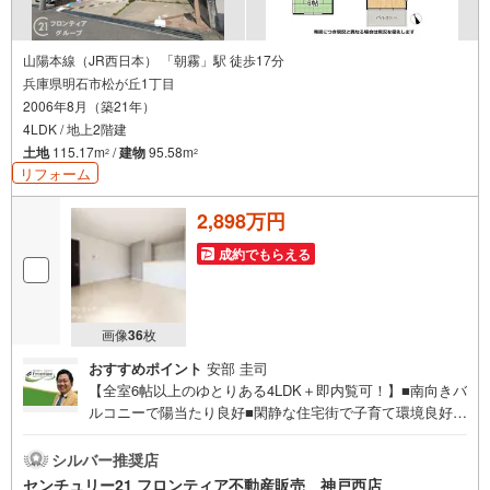
山陽本線（JR西日本） 「朝霧」駅 徒歩17分
兵庫県明石市松が丘1丁目
2006年8月（築21年）
4LDK / 地上2階建
土地
115.17m
/
建物
95.58m
2
2
リフォーム
2,898万円
成約でもらえる
画像
36
枚
おすすめポイント
安部 圭司
【全室6帖以上のゆとりある4LDK＋即内覧可！】■南向きバ
ルコニーで陽当たり良好■閑静な住宅街で子育て環境良好■
毎日の車通勤でも安心、カースペース付です 特徴・家事動
線に優れたカウンターキッチン＆システムキッチン採用・
シルバー推奨店
朝の混雑解消に嬉しいトイレ2箇所設置・独立洗面所や室内
センチュリー21 フロンティア不動産販売 神戸西店