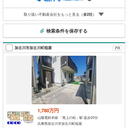
にも対応できる売却専門チームあり！3.たくさんの銀行と
繋がりがあるため、最も低金利になるように審査が可能！
取り扱い不動産会社をもっと見る（
全
2
社
）
4.物件のお引渡し後に必要になったお家のリフォームも弊
社のリフォームプランナーがご提案！5.定期的にご連絡を
こ
繋ぎ、有事の際に迅速にサポートいたしますお気軽にお問
検索条件を保存する
合せください！
の
検
索
加古川市加古川町稲屋
PR
条
件
で
通
知
を
受
け
取
る
1,780万円
・
山陽電鉄本線 「尾上の松」駅 徒歩20分
条
兵庫県加古川市加古川町稲屋
件