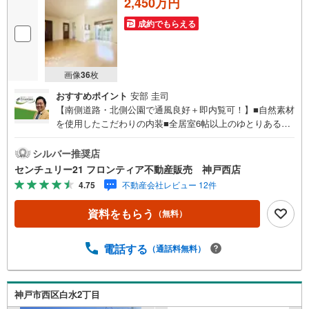
2,450万円
お家探しは、トラストホームにお任せください！ご相談はお気軽に♪
〇定休日はございません。お時間帯も、お客様のご都合に可能な限りおこ
たえします♪
成約でもらえる
〇急なご予約も大歓迎です♪
画像
36
枚
おすすめポイント
安部 圭司
【南側道路・北側公園で通風良好＋即内覧可！】■自然素材
を使用したこだわりの内装■全居室6帖以上のゆとりある4L
DK＋ロフト■南向きバルコニーで陽当たり良好な住まい 特
徴・家族の会話が弾むカウンターキッチン付きのLDK17.5
シルバー推奨店
帖・ハイルーフ車も駐車可能なゆとりある駐車スペース・3
センチュリー21 フロンティア不動産販売 神戸西店
箇所のクローゼットやシューズボックスなど充実の収納・
4.75
不動産会社レビュー 12件
浴室に窓を設けており開放感と通風を確保・独立洗面所や2
箇所のトイレなど快適な水回り設備 立地・神戸市立舞子小
資料をもらう
（無料）
学校まで徒歩約11分・神戸市立星陵台中学校まで徒歩約20
分 弊社が選ばれる理由 1.お金の扱い方のプロ、ファイナン
シャルプランナーが資金計画をサポート！2.買い替えなど
電話する
（通話料無料）
にも対応できる売却専門チームあり！3.たくさんの銀行と
繋がりがあるため、最も低金利になるように審査が可能！
4.物件のお引渡し後に必要になったお家のリフォームも弊
神戸市西区白水2丁目
社のリフォームプランナーがご提案！弊社は専門家同士が