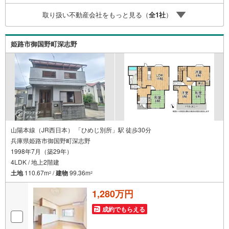
2.買い替えなどにも対応できる売却専門チームあり！3.た
取り扱い不動産会社をもっと見る（
全
1
社
）
くさんの銀行と繋がりがあるため、最も低金利になるよう
に審査が可能！弊社は専門家同士が連携をとっているた
め、より多くの知見がございます。お気軽にお問合せくだ
姫路市御国野町深志野
さい！
山陽本線（JR西日本） 「ひめじ別所」駅 徒歩30分
兵庫県姫路市御国野町深志野
1998年7月（築29年）
4LDK / 地上2階建
土地
110.67m
/
建物
99.36m
2
2
1,280万円
成約でもらえる