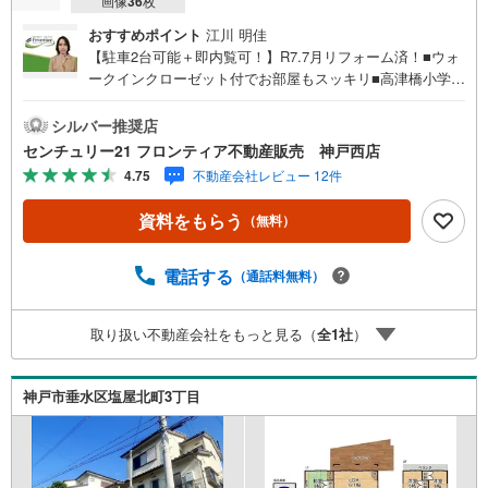
画像
36
枚
おすすめポイント
江川 明佳
【駐車2台可能＋即内覧可！】R7.7月リフォーム済！■ウォ
ークインクローゼット付でお部屋もスッキリ■高津橋小学校
まで徒歩約9分でお子様の通学も安心■前道が6mあり駐車も
楽々！ 特徴・食器洗い乾燥機・浴室乾燥機など設備充
シルバー推奨店
実！・ワイドバルコニーでお洗濯もたくさん干せます・1F
センチュリー21 フロンティア不動産販売 神戸西店
部分の窓はすべて電動シャッターで防犯面も安心！ リフォ
4.75
不動産会社レビュー 12件
ーム内容・キッチン・壁/天井/全室クロス・外壁 立地・高
津橋小学校まで徒歩約9分/玉津中学校まで徒歩約15分 弊社
資料をもらう
（無料）
が選ばれる理由 1.お金の扱い方のプロ、ファイナンシャル
プランナーが資金計画をサポート！2.買い替えなどにも対
応できる売却専門チームあり！3.たくさんの銀行と繋がり
電話する
（通話料無料）
があるため、最も低金利になるように審査が可能4.物件の
お引渡し後に必要になったお家のリフォームも弊社のリフ
取り扱い不動産会社をもっと見る（
全
1
社
）
ォームプランナーがご提案！5.定期的にご連絡を繋ぎ、有
事の際に迅速にサポートいたします！弊社は専門家同士が
連携をとっているため、より多くの知見がございます。お
神戸市垂水区塩屋北町3丁目
気軽にお問合せください！