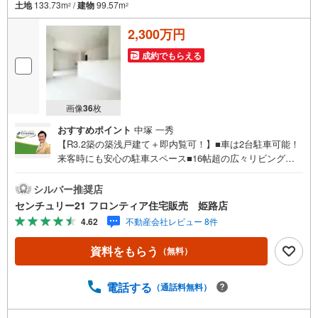
土地
133.73m
/
建物
99.57m
2
2
2,300万円
成約でもらえる
画像
36
枚
おすすめポイント
中塚 一秀
【R3.2築の築浅戸建て＋即内覧可！】■車は2台駐車可能！
来客時にも安心の駐車スペース■16帖超の広々リビングで
ゆとりある4LDK■太陽光発電・蓄電池搭載！電気代を抑え
られる省エネ住宅です 特徴・洗い物の時間を抑える、食器
シルバー推奨店
洗浄乾燥機付きのシステムキッチン・WIC2箇所やSIC完
センチュリー21 フロンティア住宅販売 姫路店
備！豊富な収納スペースで、生活空間を広く使えます・全
4.62
不動産会社レビュー 8件
室2面採光を確保した明るく通風の良い設計 立地・姫路市
立大津茂小学校まで徒歩約8分・姫路市立朝日中学校まで徒
資料をもらう
（無料）
歩約21分 弊社が選ばれる理由 1.お金の扱い方のプロ、ファ
イナンシャルプランナーが資金計画をサポート！2.買い替
えなどにも対応できる売却専門チームあり！3.たくさんの
電話する
（通話料無料）
銀行と繋がりがあるため、最も低金利になるように審査が
可能！4.物件のお引渡し後に必要になったお家のリフォー