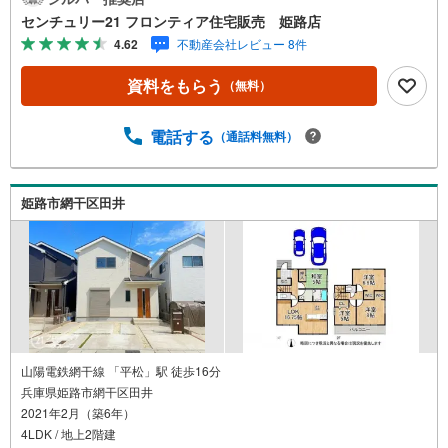
ーを採用・全居室に収納があり、クローゼットも豊富で片
センチュリー21 フロンティア住宅販売 姫路店
付けがスムーズ・リビング横には和室があり小さなお子様
4.62
不動産会社レビュー 8件
も安心して遊べます 立地・姫路市立安室東小学校まで徒歩
約6分・姫路市立安室中学校まで徒歩約5分 弊社が選ばれる
資料をもらう
（無料）
理由 1.お金の扱い方のプロ、ファイナンシャルプランナー
が資金計画をサポート！2.買い替えなどにも対応できる売
却専門チームあり！3.たくさんの銀行と繋がりがあるた
電話する
（通話料無料）
め、最も低金利になるように審査が可能！4.物件のお引渡
し後に必要になったお家のリフォームも弊社のリフォーム
プランナーがご提案！5.定期的にご連絡を繋ぎ、有事の際
姫路市網干区田井
に迅速にサポートいたします弊社は専門家同士が連携をと
っているため、より多くの知見がございます。お気軽にお
問合せください！
山陽電鉄網干線 「平松」駅 徒歩16分
兵庫県姫路市網干区田井
2021年2月（築6年）
4LDK / 地上2階建