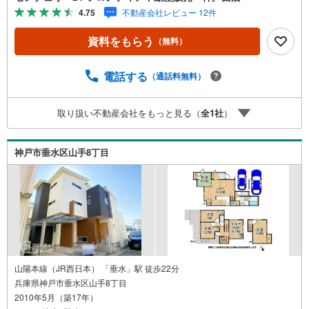
洗濯機置場など充実の設備・全居室に窓があり、2面採光に
4.75
不動産会社レビュー 12件
よる明るい室内と通風を実現・南側道路に面した開放的な
立地 立地・松が丘小学校まで徒歩約6分・朝霧中学校まで
資料をもらう
（無料）
徒歩約12分 弊社が選ばれる理由 1.お金の扱い方のプロ、フ
ァイナンシャルプランナーが資金計画をサポート！2.買い
替えなどにも対応できる売却専門チームあり！3.たくさん
電話する
（通話料無料）
の銀行と繋がりがあるため、最も低金利になるように審査
が可能！4.物件のお引渡し後に必要になったお家のリフォ
取り扱い不動産会社をもっと見る（
全
1
社
）
ームも弊社のリフォームプランナーがご提案！5.定期的に
ご連絡を繋ぎ、有事の際に迅速にサポートいたします弊社
は専門家同士が連携をとっているため、より多くの知見が
神戸市垂水区山手8丁目
ございますお気軽にお問合せください！
山陽本線（JR西日本） 「垂水」駅 徒歩22分
兵庫県神戸市垂水区山手8丁目
2010年5月（築17年）