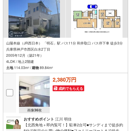
連携をとっているため、より多くの知見がございますお気
軽にお問合せください！
山陽本線（JR西日本） 「明石」駅 バス11分 和井取口 バス停下車 徒歩3分
兵庫県神戸市西区白水2丁目
2005年12月（築21年）
4LDK / 地上2階建
土地
114.03m
/
建物
89.84m
2
2
2,380万円
成約でもらえる
画像
36
枚
おすすめポイント
江川 明佳
【北西角地＋即内覧可！】駐車2台可■サンディまで徒歩約
5分で毎日のお買い物の便利■ファミリーマートまで徒歩約