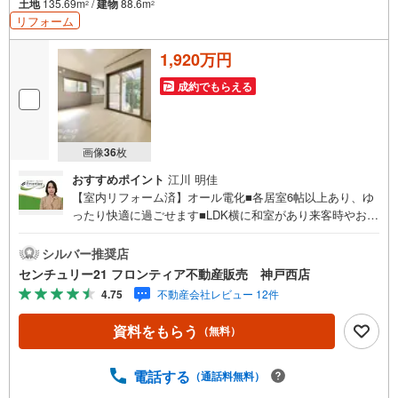
土地
135.69m
/
建物
88.6m
2
2
リフォーム
1,920万円
成約でもらえる
画像
36
枚
おすすめポイント
江川 明佳
【室内リフォーム済】オール電化■各居室6帖以上あり、ゆ
ったり快適に過ごせます■LDK横に和室があり来客時やお子
様のお昼寝、遊び場等用途多彩■セカンドカーや来客時に便
利な駐車2台可 特徴・前面道路幅員6mで車の出し入れもス
シルバー推奨店
ムーズに行えます。・徒歩15分圏内にスーパー、コンビ
センチュリー21 フロンティア不動産販売 神戸西店
ニ、郵便局、銀行等あり周辺環境充実 リフォーム内容・キ
4.75
不動産会社レビュー 12件
ッチン/浴室/ウォシュレット/TVモニターホン/洗面台/トイ
レ 新調・クロス全室張替え・ソフト巾木交換・床（フロ
資料をもらう
（無料）
アタイル・CF）施工・畳/襖/障子張替 ・ハウスクリーニ
ング 他 立地・塩屋北小学校まで徒歩約11分・塩屋中学
校まで徒歩約14分 弊社が選ばれる理由 1.お金の扱い方のプ
電話する
（通話料無料）
ロ、ファイナンシャルプランナーが資金計画をサポート！