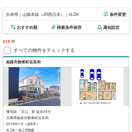
兵庫県｜山陽本線（JR西日本）｜4LDK
条件変更
おすすめ順
検索条件保存
通知設定
215
件
すべての物件をチェックする
姫路市飾東町佐良和
播但線 「京口」駅 徒歩34分
兵庫県姫路市飾東町佐良和
2019年1月（築8年）
4LDK / 地上2階建