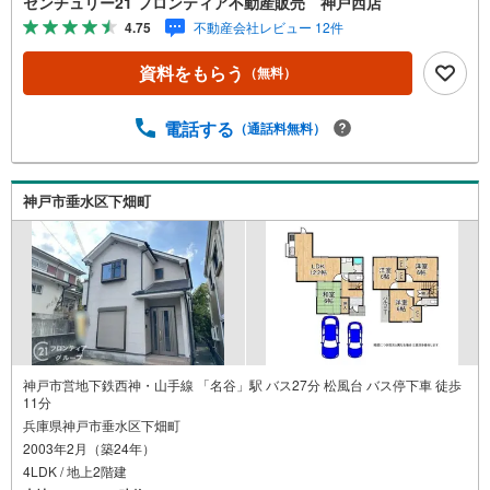
センチュリー21 フロンティア不動産販売 神戸西店
部屋の和室は来客やお子様の遊び場としても便利・第一種
4.75
不動産会社レビュー 12件
低層住居専用地域内の閑静な住宅街 立地・神戸市立塩屋北
小学校まで徒歩約8分・神戸市立塩屋中学校まで徒歩約17分
資料をもらう
（無料）
弊社が選ばれる理由 1.お金の扱い方のプロ、ファイナンシ
ャルプランナーが資金計画をサポート！2.買い替えなどに
も対応できる売却専門チームあり！3.たくさんの銀行と繋
電話する
（通話料無料）
がりがあるため、最も低金利になるように審査が可能！4.
物件のお引渡し後に必要になったお家のリフォームも弊社
のリフォームプランナーがご提案！5.定期的にご連絡を繋
神戸市垂水区下畑町
ぎ、有事の際に迅速にサポートいたします弊社は専門家同
士が連携をとっているため、より多くの知見がございま
す。お気軽にお問合せください！
神戸市営地下鉄西神・山手線 「名谷」駅 バス27分 松風台 バス停下車 徒歩
11分
兵庫県神戸市垂水区下畑町
2003年2月（築24年）
4LDK / 地上2階建