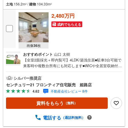
土地
156.2m
/
建物
104.33m
2
2
2,480万円
成約でもらえる
画像
36
枚
おすすめポイント
山口 太樹
【全室2面採光＋即内覧可】4LDK/築浅住居■駐車3台可能で
来客時や複数台所有にも対応します■WICや全居室収納付き
で室内すっきり保てます■土間収納付きで玄関まわりもゆと
りある空間です 特徴・IHクッキングヒーター採用のカウン
シルバー推奨店
ターキッチンで快適にお料理が楽しめます・食器洗浄乾燥
センチュリー21 フロンティア住宅販売 姫路店
機・浄水器付きで家事効率も向上します・スーパー徒歩9
4.62
不動産会社レビュー 8件
分、コンビニ徒歩6分で生活利便性良好です・保育園や郵便
局も徒歩圏内に揃う暮らしやすい住環境です 立地・谷外小
資料をもらう
（無料）
学校まで徒歩約22分・城山中学校まで徒歩約23分 弊社が選
ばれる理由 1.お金の扱い方のプロ、ファイナンシャルプラ
ンナーが資金計画をサポート！2.買い替えなどにも対応で
電話する
（通話料無料）
きる売却専門チームあり！3.たくさんの銀行と繋がりがあ