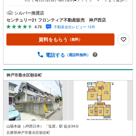
2分でちょっとしたお買い物もすぐ立ち寄れます■食洗機や
浴室乾燥機で家事をサポート 特徴・LDKが18帖あり、家族
シルバー推奨店
団らんの時間もゆとりがありますね・玄関上部が吹き抜け
センチュリー21 フロンティア不動産販売 神戸西店
になっており、開放感あふれる空間が広がり、心地よい風
4.75
不動産会社レビュー 12件
と光が降り注ぎます・ロフト付きの洋室があることで、広
さを感じながらも、使い方次第でさらに便利な空間になり
資料をもらう
（無料）
ます 立地・伊川谷小学校まで徒歩約17分・伊川谷中学校ま
で徒歩約29分 弊社が選ばれる理由 1.お金の扱い方のプロ、
ファイナンシャルプランナーが資金計画をサポート！2.買
電話する
（通話料無料）
い替えなどにも対応できる売却専門チームあり！3.たくさ
んの銀行と繋がりがあるため、最も低金利になるように審
査が可能！4.物件のお引渡し後に必要になったお家のリフ
神戸市垂水区朝谷町
ォームも弊社のリフォームプランナーがご提案！弊社は専
門家同士が連携をとっているため、より多くの知見がござ
います。お気軽にお問合せください！
山陽本線（JR西日本） 「塩屋」駅 徒歩34分
兵庫県神戸市垂水区朝谷町