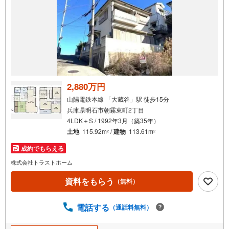
2,880万円
山陽電鉄本線 「大蔵谷」駅 徒歩15分
兵庫県明石市朝霧東町2丁目
4LDK＋S / 1992年3月（築35年）
土地
115.92m
/
建物
113.61m
2
2
成約でもらえる
株式会社トラストホーム
資料をもらう
（無料）
電話する
（通話料無料）