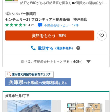
納戸とWICがある収納豊富な間取り■2面採光の開放的なLD
K■小中学校へ徒歩10分の距離 特徴・閑静な住宅街でお庭
がある暮らしをスタートできます・2面採光の居室が多く明
シルバー推奨店
るい室内です・耐用年数が長く、耐久性が高い軽量鉄骨・
センチュリー21 フロンティア不動産販売 神戸西店
遮るものがないカウンターキッチンはご家族との会話を楽
4.75
不動産会社レビュー 12件
しめます・LDK18.8帖と開放感のある空間 リフォーム内
容・外壁、屋根塗装・全室クロス張替、フローリング上張
資料をもらう
（無料）
り・キッチン、浴室、洗面台、トイレ、建具新調など 立
地・松が丘小学校まで徒歩約9分・朝霧中学校まで徒歩約8
分 弊社が選ばれる理由 1.お金の扱い方のプロ、ファイナン
電話する
（通話料無料）
シャルプランナーが資金計画をサポート！2.買い替えなど
にも対応できる売却専門チームあり！3.たくさんの銀行と
取り扱い不動産会社をもっと見る（
全
3
社
）
繋がりがあるため、最も低金利になるように審査が可能！
4.物件のお引渡し後に必要になったお家のリフォームも弊
社のリフォームプランナーがご提案！
兵庫県
不動産
売却相場
の
の
を見る
姫路市辻井8丁目