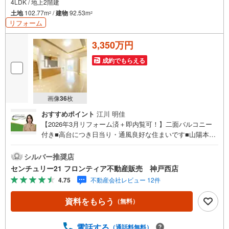
4LDK / 地上2階建
土地
102.77m
/
建物
92.53m
2
2
リフォーム
3,350万円
成約でもらえる
画像
36
枚
おすすめポイント
江川 明佳
【2026年3月リフォーム済＋即内覧可！】二面バルコニー
付き■高台につき日当り・通風良好な住まいです■山陽本線
「垂水」駅行・バス停「乙木1丁目」停徒歩3分の近さ■カ
ースペース並列駐車2台分 特徴・収納スペース多数、約6.1
シルバー推奨店
帖の大型マルチ収納付き！・快適な全居室二面採光・採光
センチュリー21 フロンティア不動産販売 神戸西店
を取り込むL字型のワイドバルコニー・家族の笑顔と会話が
4.75
不動産会社レビュー 12件
増えるリビング階段・家事の時短に役立つ食器洗浄乾燥機
付き リフォーム内容・クロス貼替・室内クリーニング 立
資料をもらう
（無料）
地・福田小学校まで徒歩約4分・垂水東中学校まで徒歩約11
分 弊社が選ばれる理由 1.お金の扱い方のプロ、ファイナン
シャルプランナーが資金計画をサポート！2.買い替えなど
電話する
（通話料無料）