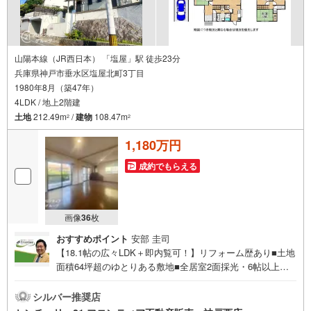
山陽本線（JR西日本） 「塩屋」駅 徒歩23分
兵庫県神戸市垂水区塩屋北町3丁目
1980年8月（築47年）
4LDK / 地上2階建
土地
212.49m
/
建物
108.47m
2
2
1,180万円
成約でもらえる
画像
36
枚
おすすめポイント
安部 圭司
【18.1帖の広々LDK＋即内覧可！】リフォーム歴あり■土地
面積64坪超のゆとりある敷地■全居室2面採光・6帖以上の
開放的な4LDK■暖炉やウッドデッキなどこだわり満載 特
徴・RC造の独立車庫付、大切なお車を雨風から守ります・
シルバー推奨店
前面道路は幅員約6mあり、お車の出し入れもスムーズ・2