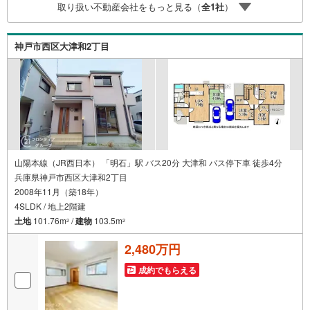
取り扱い不動産会社をもっと見る（
全
1
社
）
ムも弊社のリフォームプランナーがご提案！5.定期的にご
連絡を繋ぎ、有事の際に迅速にサポートいたします弊社は
専門家同士が連携をとっているため、より多くの知見がご
神戸市西区大津和2丁目
ざいますお気軽にお問合せください
山陽本線（JR西日本） 「明石」駅 バス20分 大津和 バス停下車 徒歩4分
兵庫県神戸市西区大津和2丁目
2008年11月（築18年）
4SLDK / 地上2階建
土地
101.76m
/
建物
103.5m
2
2
2,480万円
成約でもらえる