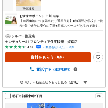
画像
36
枚
おすすめポイント
市川 晴菜
【南西角地につき陽当たり通風良好】■御国野小学校まで徒
歩4分で通学に安心の距離■駐車スペースがあるので車や自
転車も止められます■現状でのお渡しなのでお好きにリフォ
ームしていただけます！ 特徴・全居室に収納があるので荷
シルバー推奨店
物がすっきり片付きます・1階と2階にトイレがあるので混
センチュリー21 フロンティア住宅販売 姫路店
む時間帯にも安心・広めの8帖洋室は主寝室にぴったりです
4.62
不動産会社レビュー 8件
立地・御国野小学校まで徒歩約4分・東中学校まで徒歩約16
分 弊社が選ばれる理由 1.お金の扱い方のプロ、ファイナン
資料をもらう
（無料）
シャルプランナーが資金計画をサポート！2.買い替えなど
にも対応できる売却専門チームあり！3.たくさんの銀行と
繋がりがあるため、最も低金利になるように審査が可能！
電話する
（通話料無料）
4.物件のお引渡し後に必要になったお家のリフォームも弊
社のリフォームプランナーがご提案！5.定期的にご連絡を
取り扱い不動産会社をもっと見る（
全
1
社
）
繋ぎ、有事の際に迅速にサポートいたします弊社は専門家
同士が連携をとっているため、より多くの知見がございま
す。お気軽にお問合せください！
明石市朝霧東町2丁目
PR