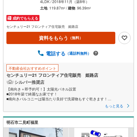
4LDK / 2018年11月（築8年）
を
土地
119.87m
/
建物
96.39m
2
2
マ
成約でもらえる
イ
ペ
センチュリー21 フロンティア住宅販売 姫路店
ー
資料をもらう
（無料）
ジ
に
電話する
保
（通話料無料）
存
す
不動産会社おすすめポイント
る
センチュリー21 フロンティア住宅販売 姫路店
シルバー推奨店
【南向き＋即予約可！】太陽光パネル設置
■2018年築で綺麗なお家です！
■南向きバルコニーは陽当たり良好で洗濯物もすぐ乾きます！
■カウンターキッチンのため、お子様の様子を見ながらお料理ができますね
もっと見る
特徴
・リビング横には和室があり子供の遊び場や昼寝スペースなど用途多彩に
明石市二見町福里
使えます
・浴室乾燥機など家事に便利な設備が豊富です！
・2面採光につき窓が多く風通しも良好ですね