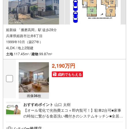
姫新線 「播磨高岡」駅 徒歩28分
兵庫県姫路市辻井8丁目
1999年10月（築27年）
4LDK / 地上2階建
土地
117.45m
/
建物
99.87m
2
2
2,190万円
成約でもらえる
画像
36
枚
おすすめポイント
山口 太樹
【オール電化で光熱費エコ＋即内覧可！】駐車2台可■家事
の時短に繋がる食器洗い機付きのシステムキッチン■全居室
6帖以上のゆとりある4LDK■スーパー・コンビニが徒歩3分
以内で買い物至便・火を使わず安全なIHクッキングヒータ
シルバー推奨店