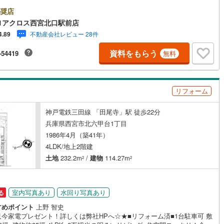
徴】・自然豊かで閑静な住宅街に立地する中古戸建です・駐車スペース2台
ざいます＝＝＝＝＝センチュリー21アクロスグループの3つの特徴＝＝＝＝
奨店
センチュリー21グループで27年連続No.1（1997年～2023年兵庫地区仲介
1アクロス西宮北口駅前店
） 西宮・尼崎・伊丹・宝塚にて8店舗展開中。阪神間での購入や売却は当
不動産会社レビュー 28件
4.89
お任せ下さい■お客様駐車場、キッズスペースがございます。 8店舗すべ
ッチン
（
6
）
対面キッチン
（
1
）
前にございますが、お車でのお越しも大歓迎です。 お子様連れでもご安
資料をもらう
-54419
無料
ださい。■取り扱い物件多数ございます。 地域密着の当店では2000万円
新築戸建や、1000万円台の中古マンションを始め多数物件を取り扱ってい
契約、入居関連など
。Yahoo！不動産に掲載しきれない物件もご紹介できます。お気軽にお問
ください。弊社ホームページへは「C21アクロス」で検索！
能
（
4
）
リフォーム
神戸電鉄三田線 「田尾寺」駅 徒歩22分
兵庫県西宮市北六甲台1丁目
機あり
（
2
）
1986年4月（築41年）
4LDK/地上2階建
土地
232.2m
/
建物
114.27m
2
2
インクローゼット
床下収納
（
5
）
室内写真あり
水回り写真あり
る
すめポイント
上野 智史
庭
只今家電プレゼント！詳しくは弊社HPへ☆★■リフォーム済■1台駐車可 敷