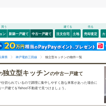
検索条件を保存しました
買う
建てる
売る
（JR西日本）
(
9
)
福知山線
(
27
)
リノベーション
ョン
新築一戸建て
中古一戸建て
注文住宅
土地
売却査定
カ
この検索条件の新着物件通知は、
マイページ
から設定できます。
2
)
播但線
(
3
)
ション・リフォーム
築古・築30年以上
（
4
）
)
灘区
(
4
)
岩手
宮城
秋田
山形
山陰本線
(
0
)
)
(
5
)
(
2
)
(
0
)
(
0
)
(
1
)
(
0
)
)
須磨区
(
1
)
兵庫県、神戸電鉄三田線、独立型キッチン
神奈川
埼玉
千葉
茨城
線
(
4
)
兵庫県
神戸電鉄三田線
独立型キッチンの物件一覧
中央区
(
0
)
0
）
オール電化
（
1
）
長野
富山
石川
福井
地下鉄西神・山手線
(
6
)
神戸市営地下鉄海岸線
(
0
)
独立型キッチン
)
尼崎市
(
5
)
の
の中古一戸建て
検索条件を保存する
台以上
（
2
）
ビルトインガレージ
（
0
）
閉じる
閉じる
お気に入りリストを見る
お気に入りリストを見る
閉じる
閉じる
3
)
洲本市
(
0
)
岐阜
静岡
三重
本線
(
15
)
阪急今津線
(
15
)
が仕切られているので調理に集中しやすく急な来客があった場合に
タ付インターホン
防犯カメラ
（
0
）
マイページ
一戸建てをYahoo!不動産で見つけましょう。
)
相生市
(
0
)
線
(
2
)
阪急宝塚本線
(
14
)
兵庫
京都
滋賀
奈良
(
1
)
赤穂市
(
0
)
川線
(
2
)
阪神なんば線
(
1
)
全体