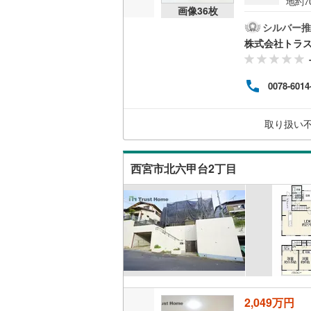
地約7
画像
36
枚
ウッドデ
室・
好！お
シルバー推
学安
株式会社トラ
構造・規模・
調・
など♪
耐震、免
ムに
0078-6014
も、
（
0
）
〇住
いま
取り扱い
物件
オンライン対
オンライ
西宮市北六甲台2丁目
オンライ
2,049万円