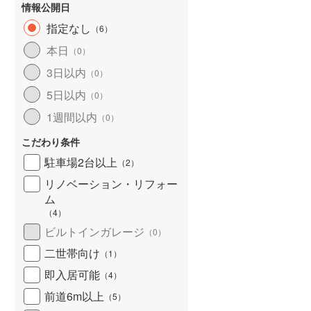
情報公開日
指定なし
（
6
）
本日
（
0
）
3日以内
（
0
）
5日以内
（
0
）
1週間以内
（
0
）
こだわり条件
駐車場2台以上
（
2
）
リノベーション・リフォー
ム
（
4
）
ビルトインガレージ
（
0
）
二世帯向け
（
1
）
即入居可能
（
4
）
前道6m以上
（
5
）