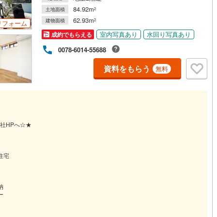
84.92m
土地面積
2
62.93m
建物面積
2
リフォーム
室内写真あり
水回り写真あり
成約でもらえる
0078-6014-55688
資料をもらう
無料
社HPへ☆★
住宅
納
ー