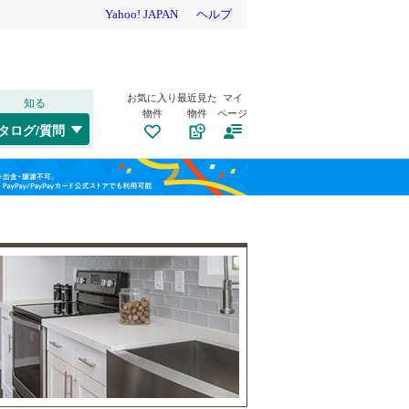
お気に入り
最近見た
マイ
知る
物件
物件
ページ
山陽本線（JR西日本）
(
17
)
タログ/質問
姫新線
(
3
)
兵庫区
(
0
)
福島
東西線
(
1
)
(
0
)
垂水区
(
8
)
栃木
群馬
山梨
西区
(
2
)
トイレ２か所
（
5
）
明石市
(
4
)
太陽光発電システム
（
0
）
芦屋市
(
3
)
阪急伊丹線
(
4
)
豊岡市
(
0
)
阪神本線
(
12
)
和歌山
西脇市
(
0
)
能勢電鉄妙見線
(
10
)