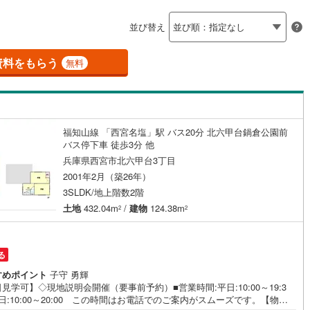
島根
岡山
広島
山口
6
)
三木市
(
0
)
有馬線
(
2
)
神戸電鉄三田線
(
6
)
（
0
）
バリアフリー住宅
（
2
）
並び替え
公園都市線
)
(
1
)
小野市
山陽電鉄本線
(
0
)
(
19
)
香川
愛媛
高知
け
（
1
）
平屋・1階建て
（
0
）
保存した条件を見る
線（東西線）
(
0
)
神戸高速線（南北線）
(
0
)
)
丹波篠山市
(
0
)
資料をもらう
無料
ルーム（納戸）
（
2
）
佐賀
長崎
熊本
大分
地下鉄北神線
(
0
)
神戸新交通六甲アイランド線
(
2
)
)
南あわじ市
(
0
)
0
)
京都丹後鉄道宮豊線
(
0
)
)
宍粟市
(
0
)
福知山線 「西宮名塩」駅 バス20分 北六甲台鍋倉公園前
駅が始発駅
（
0
）
海まで2km以内
（
0
）
(
0
)
川辺郡猪名川町
(
3
)
バス停下車 徒歩3分 他
この条件で検索する
この条件で検索する
この条件で検索する
この条件で検索する
この条件で検索する
この条件で検索する
市区町村以下を選択
市区町村を選択す
駅を選択する
兵庫県西宮市北六甲台3丁目
美町
(
0
)
加古郡播磨町
(
1
)
建ち方、日当たり
2001年2月（築26年）
崎町
(
0
)
神崎郡神河町
(
0
)
3SLDK/地上階数2階
以上
（
5
）
角地
（
2
）
土地
432.04m
/
建物
124.38m
2
2
郡町
(
0
)
佐用郡佐用町
(
0
)
3
）
温泉町
(
0
)
る
すめポイント
子守 勇輝
見学可】◇現地説明会開催（要事前予約）■営業時間:平日:10:00～19:3
ダイニング15畳以上
日:10:00～20:00 この時間はお電話でのご案内がスムーズです。【物件