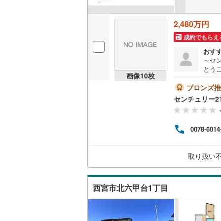
2,480万円
成約でもらえ
おす
～セ
とう
画像
10
枚
室6帖
鉄三
ブロンズ推
チュ
センチュリー2
様の
リフ
気軽
0078-6014
取り扱い
西宮市北六甲台1丁目