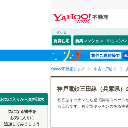
借りる
北海道
JR
北海道
東海道本線
こだわり条件
リフォーム、
賃貸住宅
新築マンション
中古マンシ
加古川線
(
リノベー
神戸市
東灘区
(
2
東北
青森
（
4
）
赤穂線
(
0
)
(
0
)
(
0
)
(
1
長田区
(
0
関東
東京
山陽新幹
Yahoo!不動産トップ
中古一戸建て
設備
北区
(
2
)
床暖房
（
信越・北陸
新潟
地下鉄
神戸市営
兵庫県のそのほ
姫路市
(
4
神戸電鉄三田線（兵庫県）
駐車場2
かの地域
西宮市
(
1
東海
愛知
私鉄・その他
阪急神戸
お気に入りから資料請求
独立型キッチンなら壁で調理スペース
ＴＶモニ
も安心です。独立型キッチンのある中古
伊丹市
(
4
阪急甲陽
気になる物件を
（
4
）
近畿
大阪
お気に入りに
加古川市
阪神武庫
追加してみましょう
間取り、居室