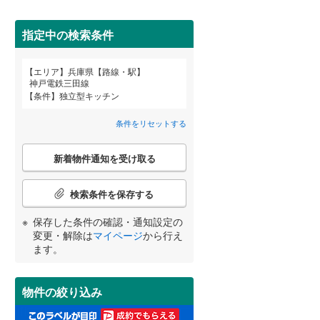
高砂市
(
2
)
神戸電鉄粟生線
(
1
)
間取り変更可能
（
0
）
三田市
山陽電鉄網干線
(
1
)
(
0
)
指定中の検索条件
3階建て以上
（
0
）
神戸新交通ポートアイランド線
(
0
)
養父市
(
0
)
エリア
兵庫県【路線・駅】
宮崎
鹿児島
沖縄
神戸電鉄三田線
北条鉄道
(
0
)
朝来市
(
0
)
条件
独立型キッチン
加東市
(
1
)
条件をリセットする
小学校まで1km以内
（
2
）
多可郡多可町
(
0
)
こ
する
る
条件をリセットする
条件をリセットする
条件をリセットする
条件をリセットする
条件をリセットする
条件をリセットする
新着物件通知を受け取る
の
神崎郡市川町
(
0
)
検
索
検索条件を保存する
揖保郡太子町
(
0
)
条
南道路
（
1
）
件
保存した条件の確認・通知設定の
美方郡香美町
(
0
)
で
変更・解除は
マイページ
から行え
通
ます。
知
を
受
物件の絞り込み
け
取