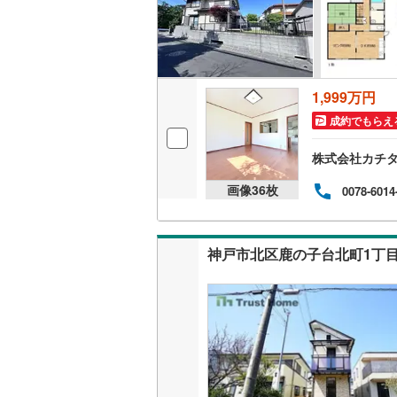
1,999万円
成約でもらえ
株式会社カチ
画像
36
枚
0078-6014
神戸市北区鹿の子台北町1丁