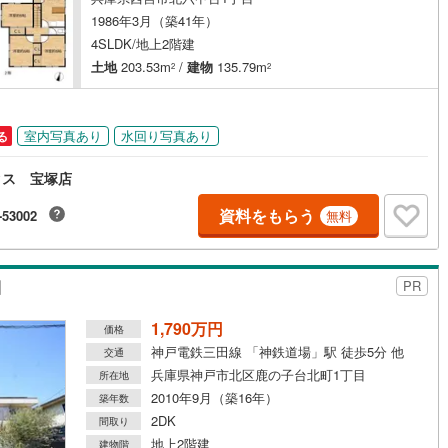
1986年3月（築41年）
4SLDK/地上2階建
土地
203.53m
/
建物
135.79m
2
2
室内写真あり
水回り写真あり
る
タス 宝塚店
資料をもらう
-53002
無料
目
PR
1,790万円
価格
神戸電鉄三田線 「神鉄道場」駅 徒歩5分 他
交通
兵庫県神戸市北区鹿の子台北町1丁目
所在地
2010年9月（築16年）
築年数
2DK
間取り
地上2階建
建物階