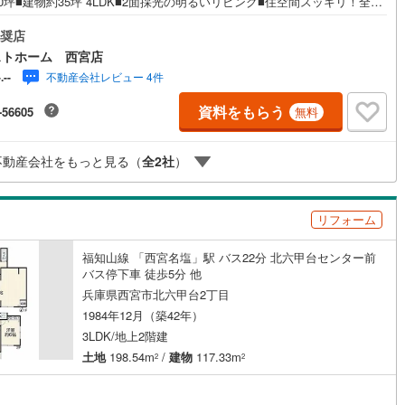
0坪■建物約35坪 4LDK■2面採光の明るいリビング■住空間スッキリ！全居
ッキあり
（
1
）
廊下・床下収納■お庭付！家庭菜園やガーデニングなどにも◎■生活動線良
手洗い×2ヶ所■前道幅約6mで駐車しやすい■小学校が徒歩10分圏内で通
奨店
心〈令和6年3月リフォーム内容〉・システムキッチン新調・洗面化粧台新
ストホーム 西宮店
施工・品質・工法関連
ユニットバス新調・温水洗浄便座付トイレ新調・クロス・床貼替・畳表替
不動産会社レビュー 4件
-.--
北六甲台小学校 約550m♪山口中学校 約1050mお家探しは、トラストホー
震、制震構造
住宅性能評価付き
（
0
）
お任せください！ご相談はお気軽に♪〇定休日はございません。お時間帯
資料をもらう
-56605
無料
お客様のご都合に可能な限りおこたえします♪〇急なご予約も大歓迎です♪
宅ローン相談、買替相談もお任せください！詳しくは弊社HPをご覧くださ
せ♪〇神戸市全域、明石・芦屋・西宮・宝塚・三田市など 幅広いエリアで
不動産会社をもっと見る（
全
2
社
）
のご紹介が可能です♪
応
ン内見(相談)可
（
3
）
IT重説可
（
1
）
リフォーム
ン対応とは？
福知山線 「西宮名塩」駅 バス22分 北六甲台センター前
バス停下車 徒歩5分 他
兵庫県西宮市北六甲台2丁目
1984年12月（築42年）
3LDK/地上2階建
土地
198.54m
/
建物
117.33m
2
2