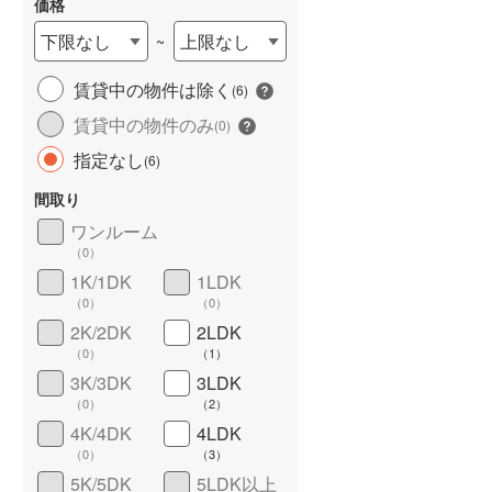
価格
下限なし
上限なし
~
賃貸中の物件は除く
(
6
)
長期優良住宅
（
0
）
賃貸中の物件のみ
(
0
)
指定なし
(
6
)
間取り
ワンルーム
（
0
）
1K/1DK
1LDK
（
0
）
（
0
）
詳しく見る
2K/2DK
2LDK
（
0
）
（
1
）
3K/3DK
3LDK
（
0
）
（
2
）
4K/4DK
4LDK
（
0
）
（
3
）
5K/5DK
5LDK以上