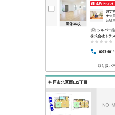
成約でもらえ
おす
★☆
台駐車
画像
36
枚
以上
た家
シルバー推
活動
株式会社トラ
付イ
レー
ーム
0078-6014
水洗
など♪
ムに
取り扱い
に可
神戸市北区西山2丁目