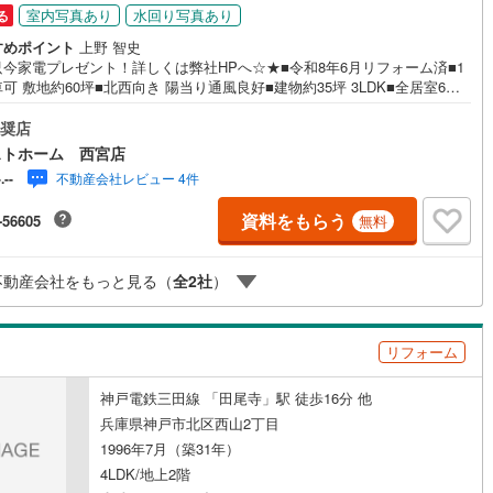
室内写真あり
水回り写真あり
る
すめポイント
上野 智史
只今家電プレゼント！詳しくは弊社HPへ☆★■令和8年6月リフォーム済■1
可 敷地約60坪■北西向き 陽当り通風良好■建物約35坪 3LDK■全居室6帖
あるゆとりある間取■住空間スッキリ！居室・廊下収納■水回りが集約され
事動線良好な間取■キッチン横に勝手口有 ゴミの一時置きや換気に便利■生
奨店
線良好！お手洗い×2ヶ所■洗濯物が乾きやすい南東向きバルコニー■モニタ
ストホーム 西宮店
ンターホン有でセキュリティ安心■大切なお車を雨風から守るビルドインガ
不動産会社レビュー 4件
-.--
ジ■前道幅約6mで駐車しやすい■小学校が徒歩10分圏内で通学安心〈リフォ
内容〉・システムキッチン新調・洗面化粧台新調・ユニットバス新調・温
資料をもらう
-56605
無料
浄便座付トイレ新調・クロス・フローリング貼替・建具新調・給湯器新調
北六甲台小学校 約350m♪山口中学校 約1400mお家探しは、トラストホー
お任せください！〇定休日はございません。お時間帯も、お客様のご都合
不動産会社をもっと見る（
全
2
社
）
能な限りおこたえします♪
リフォーム
神戸電鉄三田線 「田尾寺」駅 徒歩16分 他
兵庫県神戸市北区西山2丁目
1996年7月（築31年）
4LDK/地上2階