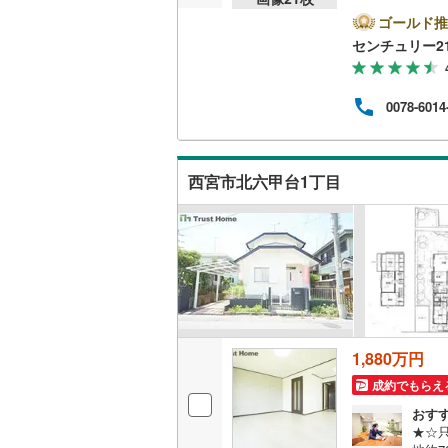
の特
分ご
ゴールド推
＝＝■
キッチン
センチュリー2
実績
店に
独立型キ
て駅
0078-6014
心く
台の
販売、価格、
ます
合せ
即入居可
西宮市北六甲台1丁目
浴室
浴室乾燥
収納
ウォーク
1,880万円
（
1
）
成約でもらえ
おす
バルコニー、
★☆