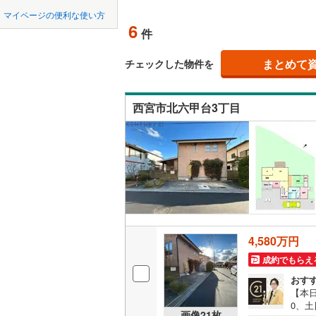
中国
鳥取
宝塚市
(
1
神戸電鉄
マイページの便利な使い方
吹き抜け
6
件
川西市
神戸電鉄
(
7
四国
徳島
二世帯向
神戸高速
加西市
(
0
まとめて
チェックした物件を
サービス
九州・沖縄
福岡
神戸市営
丹波市
(
2
西宮市北六甲台3丁目
立地
智頭急行
(
淡路市
(
0
最寄りの
たつの市
0
0
0
0
0
0
該当物件
該当物件
該当物件
該当物件
該当物件
該当物件
件
件
件
件
件
件
加古郡稲
配置、向き、
神崎郡福
前道6m
赤穂郡上
平坦地
（
4,580万円
美方郡新
成約でもらえ
LD
おす
【本日
リビング
0、土
（
4
）
画像
21
枚