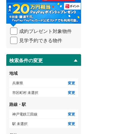
る
・
条
件
を
成約プレゼント対象物件
マ
イ
見学予約できる物件
ペ
ー
ジ
に
検索条件の変更
保
存
地域
す
る
兵庫県
変更
市区町村 未選択
変更
路線・駅
神戸電鉄三田線
変更
駅 未選択
変更