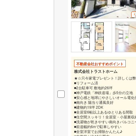
不動産会社おすすめポイント
株式会社トラストホーム
★☆只今家電プレゼント！詳しくは弊
■リフォーム済
■2台駐車可 敷地約26坪
■神戸電鉄「神鉄道場」歩5分の立地
■安心感と地球にやさしいオール電化
■南向き 陽当り通風良好
■建物約19坪 2DK
■全居室6帖以上あるゆとりある間取
■住空間スッキリ！全居室・小屋裏収
■洗濯物が乾きやすい南向きバルコニ
■前道幅約6mで駐車しやすい
■全室洋室でお掃除かんたん♪