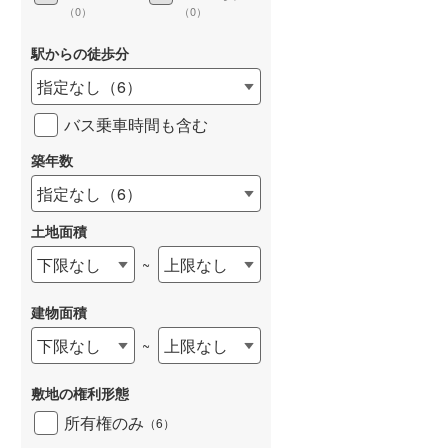
（
0
）
（
0
）
駅からの徒歩分
指定なし
（
6
）
バス乗車時間も含む
築年数
指定なし
（
6
）
土地面積
下限なし
上限なし
~
建物面積
下限なし
上限なし
~
敷地の権利形態
所有権のみ
（
6
）