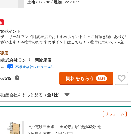
土地
217.7m
/
建物
122.31m
2
2
る
すめポイント
ンチュリー21ランド阿波座店のおすすめポイント！～ご覧頂き誠にありが
ございます！本物件のおすすめポイントはこちら！＜物件について＞●全居
以上！●駐車2台可能（車種による）！●敷地約65.85坪！＜立地＞●神戸電
田線「田尾寺」駅より徒歩約16分お気軽にお問い合わせください！＜セン
奨店
リー21ランドについて＞●センチュリー21ランド阿波座店は・・・ お客
1株式会社ランド 阿波座店
ニーズに寄り添い、大切なお住まいのご購入に最後まで伴走いたします！●
不動産会社レビュー 4件
-.--
ォームのご相談も承っております。●不動産に関するお悩み等、なんでもお
にご相談くださいませ！
資料をもらう
-57545
無料
不動産会社をもっと見る（
全
1
社
）
リフォーム
神戸電鉄三田線 「田尾寺」駅 徒歩33分 他
兵庫県西宮市北六甲台1丁目