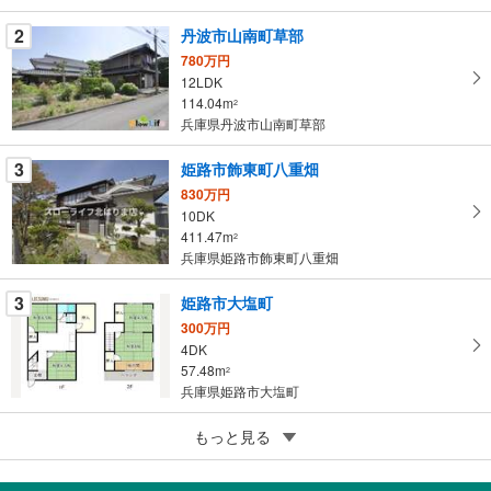
件
を
2
丹波市山南町草部
マ
780万円
イ
12LDK
114.04m
ペ
2
兵庫県丹波市山南町草部
ー
ジ
3
姫路市飾東町八重畑
に
830万円
保
10DK
存
411.47m
2
す
兵庫県姫路市飾東町八重畑
る
3
姫路市大塩町
300万円
4DK
57.48m
2
兵庫県姫路市大塩町
5
姫路市山田町南山田
もっと見る
300万円
9DK