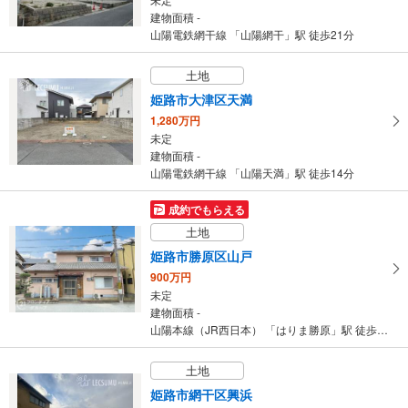
建物面積 -
山陽電鉄網干線 「山陽網干」駅 徒歩21分
土地
姫路市大津区天満
1,280万円
未定
建物面積 -
山陽電鉄網干線 「山陽天満」駅 徒歩14分
成約でもらえる
土地
姫路市勝原区山戸
900万円
未定
建物面積 -
山陽本線（JR西日本） 「はりま勝原」駅 徒歩17分
土地
姫路市網干区興浜