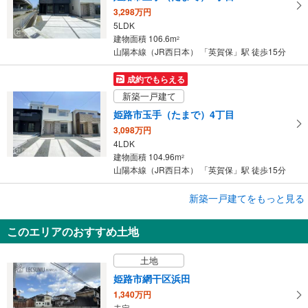
3,298万円
5LDK
建物面積 106.6m
2
山陽本線（JR西日本） 「英賀保」駅 徒歩15分
成約でもらえる
新築一戸建て
姫路市玉手（たまで）4丁目
3,098万円
4LDK
建物面積 104.96m
2
山陽本線（JR西日本） 「英賀保」駅 徒歩15分
新築一戸建てをもっと見る
新築一戸建て
姫路市広畑区才
このエリアのおすすめ土地
2,580万円
3LDK
土地
建物面積 106.4m
2
山陽本線（JR西日本） 「はりま勝原」駅 徒歩17分
姫路市網干区浜田
1,340万円
未定