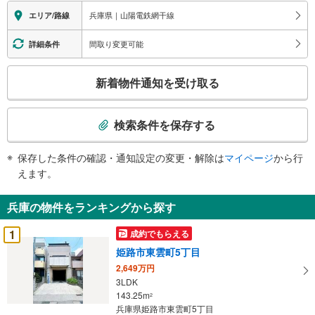
立地
兵庫県｜山陽電鉄網干線
エリア/路線
・姫路市立大津小学校まで徒歩約4分
・姫路市立大津中学校まで徒歩約3分
間取り変更可能
詳細条件
弊社が選ばれる理由
1.お金の扱い方のプロ、ファイナンシャルプランナーが資金計画をサポー
こ
ト！
新着物件通知を受け取る
の
2.買い替えなどにも対応できる売却専門チームあり！
3.たくさんの銀行と繋がりがあるため、最も低金利になるように審査が可
検
能！
索
検索条件を保存する
弊社は専門家同士が連携をとっているため、より多くの知見がございます
条
お気軽にお問合せください
件
保存した条件の確認・通知設定の変更・解除は
マイページ
から行
で
えます。
通
知
兵庫の物件をランキングから探す
を
受
1
成約でもらえる
け
姫路市東雲町5丁目
取
2,649万円
る
3LDK
・
143.25m
2
条
兵庫県姫路市東雲町5丁目