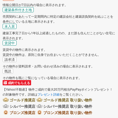
情報公開日が7日以内の場合に表示されます。
建築条件付き土地
売買契約にあたって一定期間内に特定の建設会社と建築請負契約を結ぶことを
条件にしている土地に表示されます。
未入居
建築工事完了日から1年以上経過したものの、まだ誰も住んだことがない住宅に
表示されます。
賃貸中
賃貸中の物件に表示されます。
賃貸中の物件は、原則ご自身でお住まいいただくことができません。
請求済
その物件が資料請求・お問い合わせ済みの場合に表示されます。
既読
その物件を既にご覧になっている場合に表示されます。
成約でもらえる
【Yahoo!不動産】物件ご成約で最大20万円相当PayPayポイントプレゼント！
の対象物件です。詳細は
プレゼント詳細
をご覧ください。
ゴールド推奨店
ゴールド推奨店 取り扱い物件
シルバー推奨店
シルバー推奨店 取り扱い物件
ブロンズ推奨店
ブロンズ推奨店 取り扱い物件