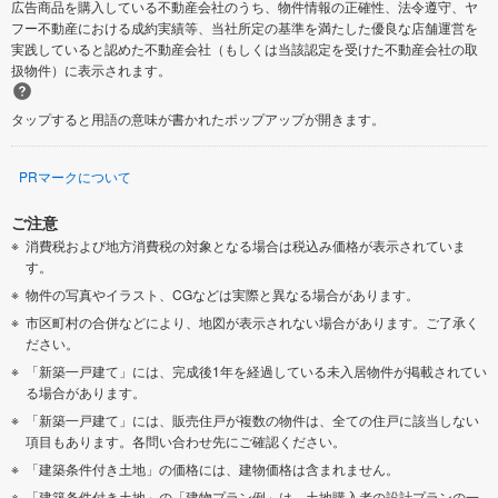
広告商品を購入している不動産会社のうち、物件情報の正確性、法令遵守、ヤ
フー不動産における成約実績等、当社所定の基準を満たした優良な店舗運営を
実践していると認めた不動産会社（もしくは当該認定を受けた不動産会社の取
扱物件）に表示されます。
タップすると用語の意味が書かれたポップアップが開きます。
PRマークについて
ご注意
消費税および地方消費税の対象となる場合は税込み価格が表示されていま
す。
物件の写真やイラスト、CGなどは実際と異なる場合があります。
市区町村の合併などにより、地図が表示されない場合があります。ご了承く
ださい。
「新築一戸建て」には、完成後1年を経過している未入居物件が掲載されてい
る場合があります。
「新築一戸建て」には、販売住戸が複数の物件は、全ての住戸に該当しない
項目もあります。各問い合わせ先にご確認ください。
「建築条件付き土地」の価格には、建物価格は含まれません。
「建築条件付き土地」の「建物プラン例」は、土地購入者の設計プランの一