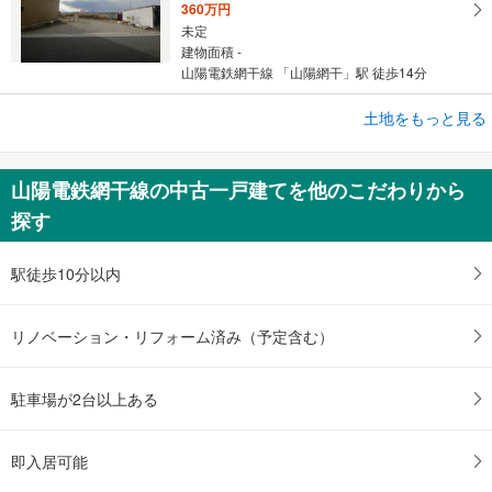
360万円
未定
建物面積 -
山陽電鉄網干線 「山陽網干」駅 徒歩14分
土地をもっと見る
土地
姫路市網干区浜田
820万円
山陽電鉄網干線の中古一戸建てを他のこだわりから
未定
探す
建物面積 -
山陽電鉄網干線 「山陽網干」駅 徒歩19分
駅徒歩10分以内
リノベーション・リフォーム済み（予定含む）
駐車場が2台以上ある
即入居可能