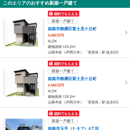
このエリアのおすすめ新築一戸建て
104.13m
2
兵庫県姫路市山田町南山田
成約でもらえる
新築一戸建て
姫路市飾磨区富士見ケ丘町
3,480万円
4LDK
建物面積 124.2m
2
山陽本線（JR西日本） 「英賀保」駅 徒歩2分
成約でもらえる
新築一戸建て
姫路市飾磨区富士見ケ丘町
3,480万円
4LDK
建物面積 124.2m
2
山陽本線（JR西日本） 「英賀保」駅 徒歩2分
成約でもらえる
新築一戸建て
姫路市玉手（たまで）4丁目