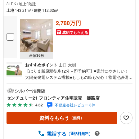
3LDK / 地上2階建
土地
143.21m
/
建物
112.62m
2
2
2,780万円
成約でもらえる
画像
36
枚
おすすめポイント
山口 太樹
【はりま勝原駅徒歩12分＋即予約可】■家計にやさしい！
太陽光発電システム搭載■もしもの時も安心！蓄電池設備付
き■耐久性と快適性を両立！軽量鉄骨構造の住まい 特徴・1
階には、寝室にも客間にも利用可能な和室がございま
シルバー推奨店
す。・2階には書斎があるため、テレワークなどに活用でき
センチュリー21 フロンティア住宅販売 姫路店
ます。・マイカーOK！2台分の駐車スペースがございま
4.62
不動産会社レビュー 8件
す。 立地・大津茂小学校まで徒歩約18分・大津中学校まで
徒歩約17分 弊社が選ばれる理由 1.お金の扱い方のプロ、フ
資料をもらう
（無料）
ァイナンシャルプランナーが資金計画をサポート！2.買い
替えなどにも対応できる売却専門チームあり！3.たくさん
の銀行と繋がりがあるため、最も低金利になるように審査
電話する
（通話料無料）