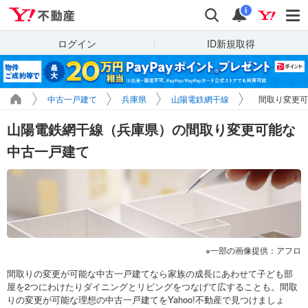
Yahoo!不動産
検索
通知
i
ログイン
ID新規取得
中古一戸建て
兵庫県
山陽電鉄網干線
間取り変更可
山陽電鉄網干線（兵庫県）の間取り変更可能な
中古一戸建て
一部の画像提供：アフロ
間取りの変更が可能な中古一戸建てなら家族の成長にあわせて子ども部
屋を2つにわけたりダイニングとリビングをつなげて広することも。間取
りの変更が可能な理想の中古一戸建てをYahoo!不動産で見つけましょ