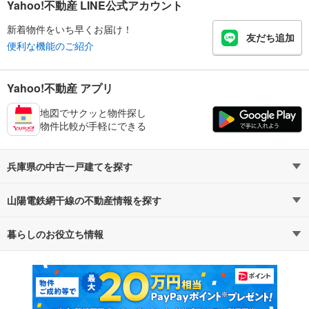
Yahoo!不動産 LINE公式アカウント
新着物件をいち早くお届け！
友だち追加
便利な機能のご紹介
Yahoo!不動産 アプリ
地図でサクッと物件探し
物件比較が手軽にできる
兵庫県の中古一戸建てを探す
山陽電鉄網干線の不動産情報を探す
路線・駅から探す
地域から探す
暮らしのお役立ち情報
不動産・住宅
賃貸住宅
通勤・通学時間から探す
地図から探す
マンションカタログ
教えて！住まいの先生
新築マンション
中古マンション
新築一戸建て
中古一戸建て