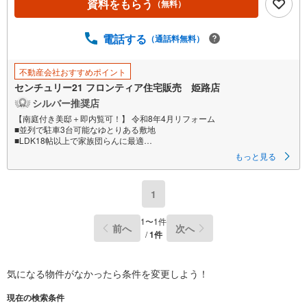
資料をもらう
（無料）
電話する
（通話料無料）
不動産会社おすすめポイント
センチュリー21 フロンティア住宅販売 姫路店
シルバー推奨店
【南庭付き美邸＋即内覧可！】 令和8年4月リフォーム
■並列で駐車3台可能なゆとりある敷地
■LDK18帖以上で家族団らんに最適
■大津小学校まで徒歩約4分と安心の環境
もっと見る
特徴
・陽当り良好で風通しの良い平坦な立地
1
・ウォークインクローゼットやシューズインクロークなど全居室に収納を
確保
・お料理中も家族と会話が弾む対面式のシステムキッチンを採用
1
〜
1
件
前へ
次へ
/
1
件
リフォーム内容
・全室クロス張替
・CF張り（洗面所、トイレ）
・IHコンロ交換
気になる物件がなかったら
条件を変更しよう！
・網戸張替
・照明器具取付5ヶ所
現在の検索条件