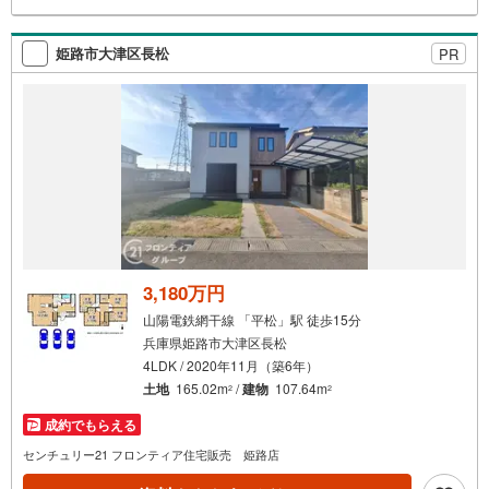
が可能！4.物件のお引渡し後に必要になったお家のリフォ
ームも弊社のリフォームプランナーがご提案！5.定期的に
ご連絡を繋ぎ、有事の際に迅速にサポートいたします弊社
姫路市大津区長松
PR
は専門家同士が連携をとっているため、より多くの知見が
ございます。お気軽にお問合せください！
3,180万円
山陽電鉄網干線 「平松」駅 徒歩15分
兵庫県姫路市大津区長松
4LDK / 2020年11月（築6年）
土地
165.02m
/
建物
107.64m
2
2
成約でもらえる
センチュリー21 フロンティア住宅販売 姫路店