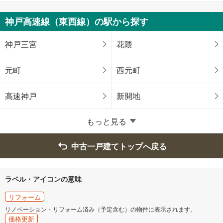
姫路市
尼崎市
神戸高速線（東西線）の駅から探す
明石市
西宮市
神戸三宮
花隈
洲本市
芦屋市
元町
西元町
伊丹市
相生市
高速神戸
新開地
豊岡市
加古川市
もっと見る
赤穂市
西脇市
中古一戸建てトップへ戻る
宝塚市
三木市
ラベル・アイコンの意味
高砂市
川西市
リフォーム
リノベーション・リフォーム済み（予定含む）の物件に表示されます。
価格更新
小野市
三田市