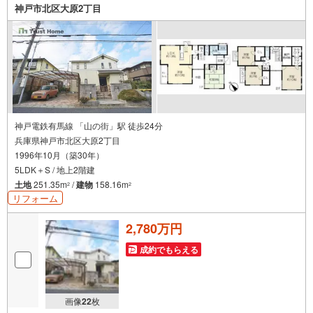
ご予約も大歓迎です♪〇住宅ローン相談、買替相談もお任
神戸市北区大原2丁目
せください！詳しくは弊社HPをご覧くださいませ♪〇神戸
市全域、明石・芦屋・西宮・宝塚・三田市など 幅広いエ
リアで物件のご紹介が可能です♪
神戸電鉄有馬線 「山の街」駅 徒歩24分
兵庫県神戸市北区大原2丁目
1996年10月（築30年）
5LDK＋S / 地上2階建
土地
251.35m
/
建物
158.16m
2
2
リフォーム
2,780万円
成約でもらえる
画像
22
枚