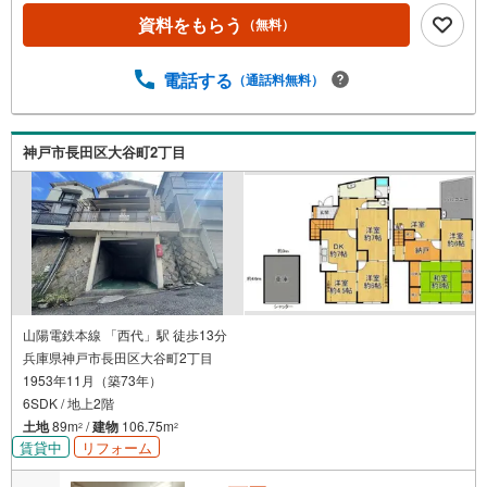
コニー付きの明るい住空間・生活施設が身近に揃う便利な
資料をもらう
（無料）
住環境 立地・五位の池小学校まで徒歩約5分・高取台中学
校まで徒歩約13分 弊社が選ばれる理由 1.お金の扱い方のプ
ロ、ファイナンシャルプランナーが資金計画をサポート！
電話する
（通話料無料）
2.買い替えなどにも対応できる売却専門チームあり！3.た
くさんの銀行と繋がりがあるため、最も低金利になるよう
に審査が可能！4.物件のお引渡し後に必要になったお家の
神戸市長田区大谷町2丁目
リフォームも弊社のリフォームプランナーがご提案！5.定
期的にご連絡を繋ぎ、有事の際に迅速にサポートいたしま
す
山陽電鉄本線 「西代」駅 徒歩13分
兵庫県神戸市長田区大谷町2丁目
1953年11月（築73年）
6SDK / 地上2階
土地
89m
/
建物
106.75m
2
2
賃貸中
リフォーム