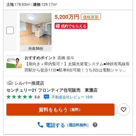
土地
178.63m
/
建物
129.17m
2
2
5,200万円
価格更新
成約でもらえる
画像
36
枚
おすすめポイント
高橋 佑斗
【南向き＋即内覧可！】太陽光発電システム■神鉄有馬線長
田駅から徒歩11分■駐車6台可能！うち3台は電動シャッタ
ー付きで防犯面も安心■全居室収納＋納戸でお部屋をすっき
り片付けることができます 特徴・安全性の高いIHクッキン
シルバー推奨店
グヒーター付のシステムキッチンです・開放感のある吹き
センチュリー21 フロンティア住宅販売 東灘店
抜け構造となっております・角地なので陽当たり・通風良
5.0
不動産会社レビュー 16件
好です！ 立地・神戸市立名倉小学校まで徒歩約7分・神戸
市立丸山中学校まで徒歩約5分 弊社が選ばれる理由 1.お金
資料をもらう
（無料）
の扱い方のプロ、ファイナンシャルプランナーが資金計画
をサポート！2.買い替えなどにも対応できる売却専門チー
ムあり！3.たくさんの銀行と繋がりがあるため、最も低金
電話する
（通話料無料）
利になるように審査が可能！4.物件のお引渡し後に必要に