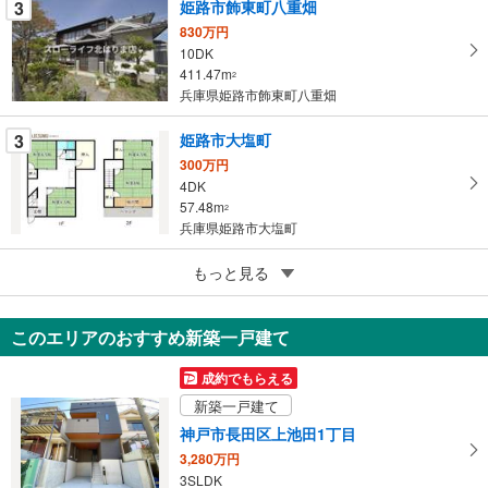
3
姫路市飾東町八重畑
に
830万円
保
10DK
存
411.47m
2
す
兵庫県姫路市飾東町八重畑
る
3
姫路市大塩町
300万円
4DK
57.48m
2
兵庫県姫路市大塩町
5
姫路市山田町南山田
もっと見る
300万円
9DK
このエリアのおすすめ新築一戸建て
104.13m
2
兵庫県姫路市山田町南山田
成約でもらえる
新築一戸建て
神戸市長田区上池田1丁目
3,280万円
3SLDK