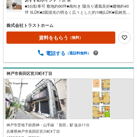
■3台駐車可 敷地約60坪■南向き 陽当り通風良好■建物約40
坪 5LDK■2面採光の明るく広々とした約19帖LDK■収納充
実！居室・床下収納、ウォークインCL■食洗機付！お料理
の後片付けをサポート◎■水回りが集約された家事動線良好
株式会社トラストホーム
な間取■キッチン横に勝手口有 ゴミの一時置きや換気に便
利■玄関部分は開放感を感じられる吹抜仕様■お庭付！家庭
資料をもらう
（無料）
菜園やガーデニングなどにも◎■洗濯物が乾きやすい南向き
バルコニー■前道幅約6mで駐車しやすい■中学校、スーパー
電話する
（通話料無料）
が徒歩10分圏内で生活便利■一部リフォーム履歴有〈平成3
1年8月リフォーム内容〉・システムキッチン交換・洗面化
粧台交換・ユニットバス交換など♪筑紫が丘小学校 約841m
♪広陵中学校 約722m♪イオンつくしが丘店 約650mお家探
神戸市長田区宮川町4丁目
しは、トラストホームにお任せください！ご相談はお気軽
に♪〇定休日はございません。お時間帯も、お客様のご都
合に可能な限りおこたえします♪〇急なご予約も大歓迎で
す♪
神戸市営地下鉄西神・山手線 「長田」駅 徒歩11分
兵庫県神戸市長田区宮川町4丁目