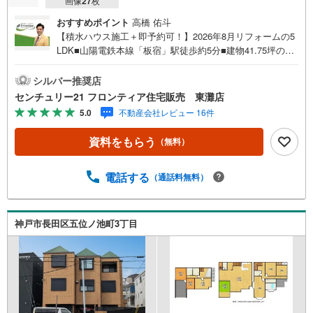
画像
27
枚
おすすめポイント
高橋 佑斗
【積水ハウス施工＋即予約可！】2026年8月リフォームの5
LDK■山陽電鉄本線「板宿」駅徒歩約5分■建物41.75坪のゆ
とりある空間■全居室収納付きで南東向きの明るい住まい■
充実の設備と生活利便性が魅力 リフォーム内容・キッチン
シルバー推奨店
新品交換・お風呂新品交換・トイレ新品交換・洗面台新品
センチュリー21 フロンティア住宅販売 東灘店
交換・クロス張替え・フローリング上張り・網戸貼替え・
5.0
不動産会社レビュー 16件
室内クリーニング・クッションフロア張替え・白蟻点検・
給湯器交換・建具交換・外壁塗装・屋根塗装 立地・神戸市
資料をもらう
（無料）
立板宿小学校まで徒歩約6分・神戸市立飛松中学校まで徒歩
約16分 弊社が選ばれる理由 1.お金の扱い方のプロ、ファイ
ナンシャルプランナーが資金計画をサポート！2.買い替え
電話する
（通話料無料）
などにも対応できる売却専門チームあり！3.たくさんの銀
行と繋がりがあるため、最も低金利になるように審査が可
能！弊社は専門家同士が連携をとっているため、より多く
神戸市長田区五位ノ池町3丁目
の知見がございます。お気軽にお問合せください！