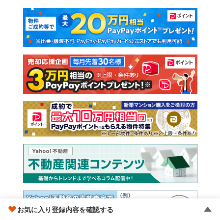
マンションカタログ
教えて！住まいの先生
新築マンション
中古マンション
新築一戸建て
中古一戸建て
注文住宅
土地
売却査定
お気に入り登録内容を確認する