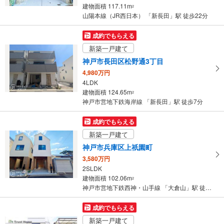
建物面積 117.11m
2
山陽本線（JR西日本） 「新長田」駅 徒歩22分
成約でもらえる
新築一戸建て
神戸市長田区松野通3丁目
4,980万円
4LDK
建物面積 124.65m
2
神戸市営地下鉄海岸線 「新長田」駅 徒歩7分
成約でもらえる
新築一戸建て
神戸市兵庫区上祇園町
3,580万円
2SLDK
建物面積 102.06m
2
神戸市営地下鉄西神・山手線 「大倉山」駅 徒歩14分
成約でもらえる
新築一戸建て