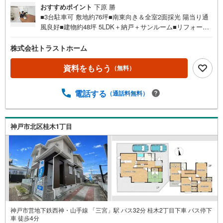
おすすめポイント
下原 勝
■3台駐車可 敷地約76坪■南東向き＆全室2面採光 陽当り通
風良好■建物約48坪 5LDK＋納戸＋サンルーム■リフォーム
履歴有■2面採光の明るいリビング■全居室7帖以上あるゆと
りある間取■収納充実！居室・床下収納、WIC、パントリ
株式会社トラストホーム
ー、納戸■1階部分に水回りが集約された家事動線良好な間
取■キッチン横に勝手口有 ゴミの一時置きや換気に便利■お
資料をもらう
（無料）
庭付！家庭菜園やガーデニングなどにも◎■生活動線良好！
お手洗い×2ヶ所■前道幅約6mで駐車しやすい〈平成24年11
電話する
（通話料無料）
月リフォーム内容〉・浴室交換・トイレ交換・サンルーム
設置などお家探しは、トラストホームにお任せください！
ご相談はお気軽に♪〇定休日はございません。お時間帯
も、お客様のご都合に可能な限りおこたえします♪〇急な
神戸市北区桂木1丁目
ご予約も大歓迎です♪〇住宅ローン相談、買替相談もお任
せください！詳しくは弊社HPをご覧くださいませ♪〇神戸
市全域、明石・芦屋・西宮・宝塚・三田市など 幅広いエ
リアで物件のご紹介が可能です♪
神戸市営地下鉄西神・山手線 「三宮」駅 バス32分 桂木2丁目下車 バス停下
車 徒歩4分