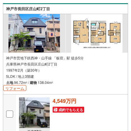
なったお家のリフォームも弊社のリフォームプランナーが
ご提案！5.定期的にご連絡を繋ぎ、有事の際に迅速にサポ
神戸市長田区庄山町2丁目
ートいたします弊社は専門家同士が連携をとっているた
め、より多くの知見がございますお気軽にお問合せくださ
い！
神戸市営地下鉄西神・山手線 「板宿」駅 徒歩5分
兵庫県神戸市長田区庄山町2丁目
1997年2月（築30年）
5LDK / 地上3階建
土地
96.72m
/
建物
138.04m
2
2
リフォーム
4,549万円
成約でもらえる