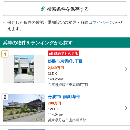
検
索
検索条件を保存する
条
件
保存した条件の確認・通知設定の変更・解除は
マイページ
から行
で
えます。
通
知
兵庫の物件をランキングから探す
を
受
1
成約でもらえる
け
姫路市東雲町5丁目
取
2,649万円
る
3LDK
・
143.25m
2
条
兵庫県姫路市東雲町5丁目
件
を
2
丹波市山南町草部
マ
780万円
イ
12LDK
114.04m
ペ
2
兵庫県丹波市山南町草部
ー
ジ