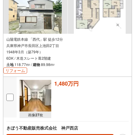
山陽電鉄本線 「西代」駅 徒歩12分
兵庫県神戸市長田区上池田2丁目
1948年3月（築79年）
6DK / 木造スレート葺2階建
土地
118.77m
/
建物
89.98m
2
2
リフォーム
1,480万円
画像
27
枚
きぼう不動産販売株式会社 神戸西店