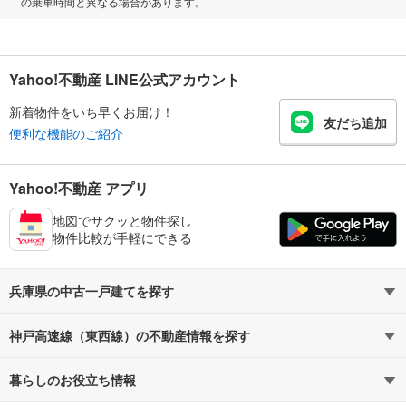
の乗車時間と異なる場合があります。
Yahoo!不動産 LINE公式アカウント
新着物件をいち早くお届け！
友だち追加
便利な機能のご紹介
Yahoo!不動産 アプリ
地図でサクッと物件探し
物件比較が手軽にできる
兵庫県の中古一戸建てを探す
神戸高速線（東西線）の不動産情報を探す
路線・駅から探す
地域から探す
暮らしのお役立ち情報
不動産・住宅
賃貸住宅
通勤・通学時間から探す
地図から探す