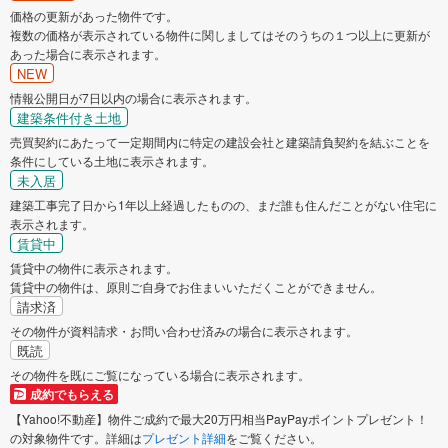
価格の更新があった物件です。
複数の価格が表示されている物件に関しましてはそのうちの１つ以上に更新が
加西市
丹波篠山市
あった場合に表示されます。
NEW
丹波市
南あわじ市
情報公開日が7日以内の場合に表示されます。
建築条件付き土地
売買契約にあたって一定期間内に特定の建設会社と建築請負契約を結ぶことを
朝来市
淡路市
条件にしている土地に表示されます。
未入居
宍粟市
加東市
建築工事完了日から1年以上経過したものの、まだ誰も住んだことがない住宅に
表示されます。
賃貸中
たつの市
川辺郡猪名川町
賃貸中の物件に表示されます。
賃貸中の物件は、原則ご自身でお住まいいただくことができません。
多可郡多可町
加古郡稲美町
請求済
その物件が資料請求・お問い合わせ済みの場合に表示されます。
既読
加古郡播磨町
神崎郡市川町
その物件を既にご覧になっている場合に表示されます。
成約でもらえる
神崎郡福崎町
揖保郡太子町
【Yahoo!不動産】物件ご成約で最大20万円相当PayPayポイントプレゼント！
の対象物件です。詳細は
プレゼント詳細
をご覧ください。