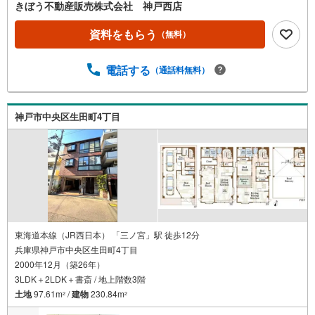
きぼう不動産販売株式会社 神戸西店
資料をもらう
（無料）
電話する
（通話料無料）
神戸市中央区生田町4丁目
東海道本線（JR西日本） 「三ノ宮」駅 徒歩12分
兵庫県神戸市中央区生田町4丁目
2000年12月（築26年）
3LDK＋2LDK＋書斎 / 地上階数3階
土地
97.61m
/
建物
230.84m
2
2