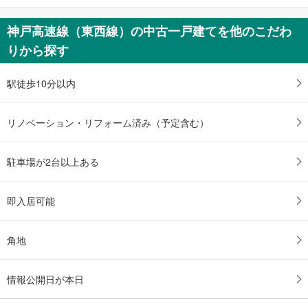
神戸市兵庫区湊町3丁目
8,380万円
神戸高速線（東西線）の中古一戸建てを他のこだわ
未定
りから探す
建物面積 -
神戸高速線（東西線） 「新開地」駅 徒歩4分
駅徒歩10分以内
リノベーション・リフォーム済み（予定含む）
駐車場が2台以上ある
即入居可能
角地
情報公開日が本日