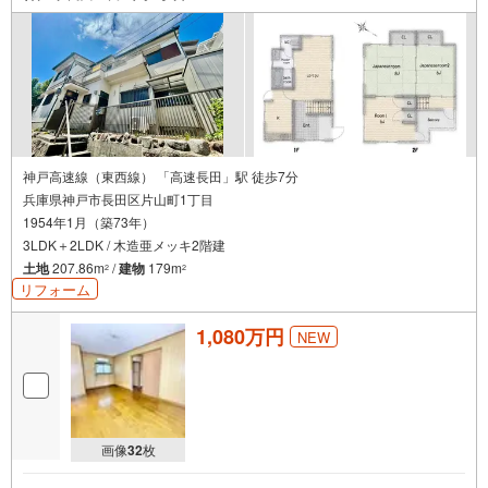
神戸高速線（東西線） 「高速長田」駅 徒歩7分
兵庫県神戸市長田区片山町1丁目
1954年1月（築73年）
3LDK＋2LDK / 木造亜メッキ2階建
土地
207.86m
/
建物
179m
2
2
リフォーム
1,080万円
NEW
画像
32
枚