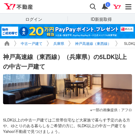
Yahoo!不動産
検索
通知
i
ログイン
ID新規取得
中古一戸建て
兵庫県
神戸高速線（東西線）
5LD
神戸高速線（東西線）（兵庫県）の5LDK以上
の中古一戸建て
一部の画像提供：アフロ
5LDK以上の中古一戸建ては二世帯住宅など大家族で暮らす予定のある方
や、ゆとりのある暮らしをご希望の方に。5LDK以上の中古一戸建てを
Yahoo!不動産で見つけましょう。