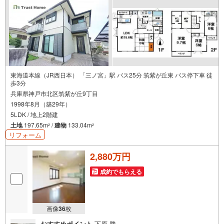
東海道本線（JR西日本） 「三ノ宮」駅 バス25分 筑紫が丘東 バス停下車 徒
歩3分
兵庫県神戸市北区筑紫が丘9丁目
1998年8月（築29年）
5LDK / 地上2階建
土地
197.65m
/
建物
133.04m
2
2
リフォーム
2,880万円
成約でもらえる
画像
36
枚
おすすめポイント
下原 勝