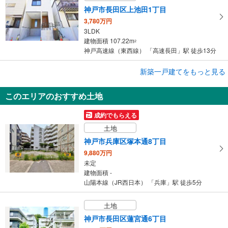
神戸市長田区上池田1丁目
3,780万円
3LDK
建物面積 107.22m
2
神戸高速線（東西線） 「高速長田」駅 徒歩13分
成約でもらえる
新築一戸建てをもっと見る
新築一戸建て
このエリアのおすすめ土地
神戸市須磨区大池町2丁目
4,380万円
成約でもらえる
3LDK
土地
建物面積 94.62m
2
山陽電鉄本線 「板宿」駅 徒歩5分
神戸市兵庫区塚本通8丁目
9,880万円
未定
建物面積 -
山陽本線（JR西日本） 「兵庫」駅 徒歩5分
土地
神戸市長田区蓮宮通6丁目