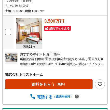
1996年9月（築30年）
7LDK / 地上3階建
土地
99.89m
/
建物
113.97m
2
2
3,500万円
成約でもらえる
画像
22
枚
おすすめポイント
森田 悠斗
■複数沿線利用可 通勤便利■全室2面採光 陽当り通風良好■
敷地約30坪 建物約34坪 7LDK■2面採光の明るいリビング■
収納充実！居室・屋根裏・廊下・洗面室収納、ウォークイ
ンCL■6帖以上の居室が3部屋あるゆとりある間取■浴室乾燥
株式会社トラストホーム
機付！雨の日や花粉の季節に◎■外からの視線が気になりに
くい2階リビング設計■生活動線良好！お手洗い×2ヶ所■モ
資料をもらう
（無料）
ニタ付インターホン有でセキュリティ安心■小学校、スーパ
ーが徒歩10分圏内で生活便利♪長田小学校 約350m♪高取台
電話する
（通話料無料）
中学校 約900m♪コープ 約400mお家探しは、トラストホー
ムにお任せください！〇定休日はございません。お時間帯
も、お客様のご都合に可能な限りおこたえします♪〇急な