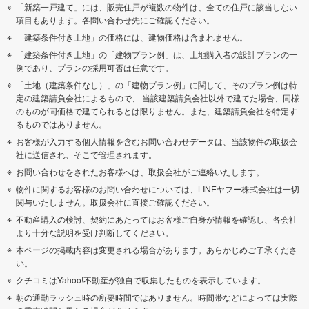
「新築一戸建て」には、販売住戸が複数の物件は、全ての住戸に該当しない
項目もあります。各問い合わせ先にご確認ください。
「建築条件付き土地」の価格には、建物価格は含まれません。
「建築条件付き土地」の「建物プラン例」は、土地購入者の設計プランの一
例であり、プランの採用可否は任意です。
「土地（建築条件なし）」の「建物プラン例」に関して、そのプラン例は特
定の建築請負会社によるもので、 当該建築請負会社以外で建てた場合、同様
のものが同価格で建てられるとは限りません。また、建築請負会社を特定す
るものではありません。
お客様が入力する個人情報を含むお問い合わせデータは、当該物件の取扱会
社に送信され、そこで管理されます。
お問い合わせをされたお客様へは、取扱会社がご連絡いたします。
物件に関するお客様のお問い合わせについては、LINEヤフー株式会社は一切
関与いたしません。取扱会社に直接ご確認ください。
不動産購入の検討、契約にあたってはお客様ご自身が情報を確認し、各会社
より十分な説明を受け判断してください。
本ページの掲載内容は変更される場合があります。あらかじめご了承くださ
い。
クチコミはYahoo!不動産が独自で収集したものを表示しています。
朝の通勤ラッシュ時の所要時間ではありません。時間帯などによっては実際