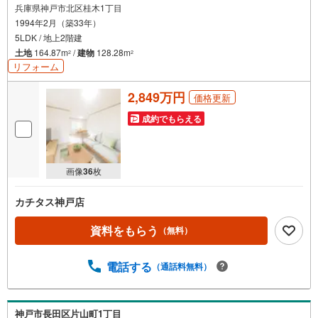
兵庫県神戸市北区桂木1丁目
1994年2月（築33年）
5LDK / 地上2階建
土地
164.87m
/
建物
128.28m
2
2
リフォーム
2,849万円
価格更新
成約でもらえる
画像
36
枚
カチタス神戸店
資料をもらう
（無料）
電話する
（通話料無料）
神戸市長田区片山町1丁目