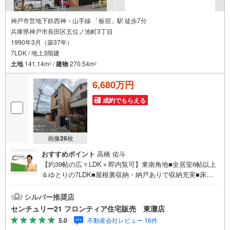
神戸市営地下鉄西神・山手線 「板宿」駅 徒歩7分
兵庫県神戸市長田区五位ノ池町3丁目
1990年3月（築37年）
7LDK / 地上3階建
土地
141.14m
/
建物
270.54m
2
2
6,680万円
成約でもらえる
画像
26
枚
おすすめポイント
高橋 佑斗
【約39帖の広々LDK＋即内覧可】東南角地■全居室6帖以上
＆ゆとりの7LDK■屋根裏収納・納戸ありで収納充実■床暖
房・ビルトインエアコンなど設備充実■1階にミニキッチン
付きで多世帯にも 特徴・神戸市西神山手線「板宿」駅徒歩
シルバー推奨店
7分の利便性・外壁4面タイル貼りの重厚感ある外観・駐車
センチュリー21 フロンティア住宅販売 東灘店
スペースは2台分を確保・浴室・玄関には大理石を使用・リ
5.0
不動産会社レビュー 16件
ビング階段採用で家族の気配が感じられる・3階建て・バル