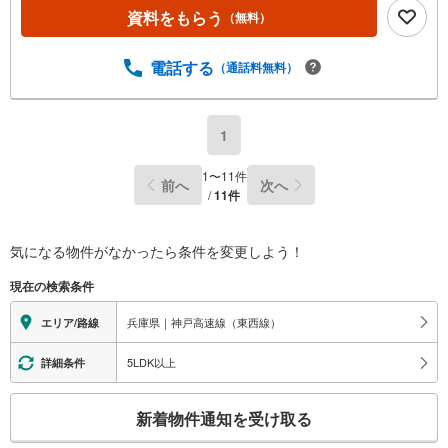
資料をもらう
（無料）
電話する
（通話料無料）
1
1
〜
11
件
前へ
次へ
/
11
件
気になる物件がなかったら
条件を変更しよう！
現在の検索条件
兵庫県｜神戸高速線（東西線）
エリア/路線
5LDK以上
詳細条件
こ
新着物件通知を受け取る
の