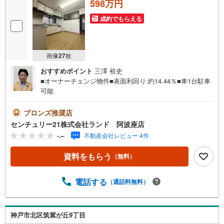
598万円
成約でもらえる
画像
27
枚
おすすめポイント
三澤 裕史
■オーナーチェンジ物件■表面利回り:約14.44％■車1台駐車
可能
ブロンズ推奨店
センチュリー21株式会社ランド 阿波座店
-.--
不動産会社レビュー 4件
資料をもらう
（無料）
電話する
（通話料無料）
神戸市北区筑紫が丘9丁目