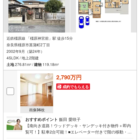
近鉄橿原線 「橿原神宮前」駅 徒歩15分
奈良県橿原市菖蒲町2丁目
2002年9月（築24年）
4SLDK / 地上2階建
土地
276.81m
/
建物
119.18m
2
2
2,790万円
成約でもらえる
画像
36
枚
おすすめポイント
飯田 愛咲子
【南向き道路！ウッドデッキ・サンデッキ付き物件＋即内
覧可！】駐車2台可能！■エレベーター付きで階の移動・重
い荷物もラクラク運べる■納戸3帖で収納力もばっちり！ 特