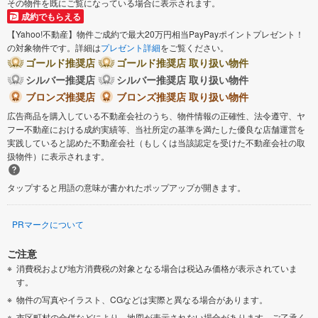
その物件を既にご覧になっている場合に表示されます。
成約でもらえる
【Yahoo!不動産】物件ご成約で最大20万円相当PayPayポイントプレゼント！
の対象物件です。詳細は
プレゼント詳細
をご覧ください。
ゴールド推奨店
ゴールド推奨店 取り扱い物件
シルバー推奨店
シルバー推奨店 取り扱い物件
ブロンズ推奨店
ブロンズ推奨店 取り扱い物件
広告商品を購入している不動産会社のうち、物件情報の正確性、法令遵守、ヤ
フー不動産における成約実績等、当社所定の基準を満たした優良な店舗運営を
実践していると認めた不動産会社（もしくは当該認定を受けた不動産会社の取
扱物件）に表示されます。
タップすると用語の意味が書かれたポップアップが開きます。
PRマークについて
ご注意
消費税および地方消費税の対象となる場合は税込み価格が表示されていま
す。
物件の写真やイラスト、CGなどは実際と異なる場合があります。
市区町村の合併などにより、地図が表示されない場合があります。ご了承く