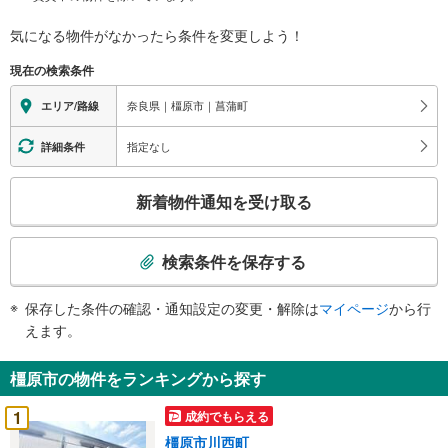
気になる物件がなかったら
条件を変更しよう！
現在の検索条件
奈良県｜橿原市｜菖蒲町
エリア/路線
指定なし
詳細条件
こ
新着物件通知を受け取る
の
検
索
検索条件を保存する
条
件
保存した条件の確認・通知設定の変更・解除は
マイページ
から行
で
えます。
通
知
橿原市の物件をランキングから探す
を
受
1
成約でもらえる
け
橿原市川西町