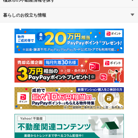
路線・駅から探す
地域から探す
暮らしのお役立ち情報
不動産・住宅
賃貸住宅
通勤・通学時間から探す
地図から探す
マンションカタログ
教えて！住まいの先生
新築マンション
中古マンション
新築一戸建て
中古一戸建て
注文住宅
土地
売却査定