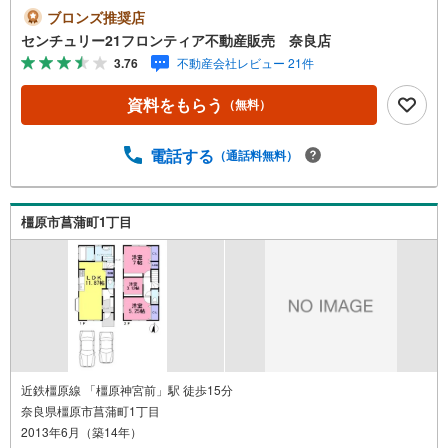
徴・土地面積約83.73坪！広々とゆとりある空間です・周辺
ブロンズ推奨店
は学校・公園があり子育て世代に快適な地域です・閑静な
センチュリー21フロンティア不動産販売 奈良店
住宅街にあり落ち着いた生活ができます 立地・橿原市立畝
3.76
不動産会社レビュー 21件
傍東小学校まで徒歩約6分・橿原市立畝傍中学校徒歩約10分
弊社が選ばれる理由 1.お金の扱い方のプロ、ファイナンシ
資料をもらう
（無料）
ャルプランナーが資金計画をサポート！2.買い替えなどに
も対応できる売却専門チームあり！3.たくさんの銀行と繋
がりがあるため、最も低金利になるように審査が可能！4.
電話する
（通話料無料）
物件のお引渡し後に必要になったお家のリフォームも弊社
のリフォームプランナーがご提案！5.定期的にご連絡を繋
ぎ、有事の際に迅速にサポートいたします弊社は専門家同
橿原市菖蒲町1丁目
士が連携をとっているため、より多くの知見がございま
す。お気軽にお問合せください！
近鉄橿原線 「橿原神宮前」駅 徒歩15分
奈良県橿原市菖蒲町1丁目
2013年6月（築14年）