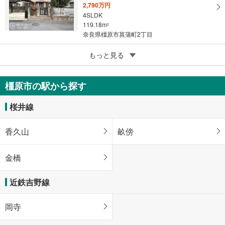
2,790万円
4SLDK
119.18m
2
奈良県橿原市菖蒲町2丁目
5
もっと見る
成約でもらえる
橿原市新口町
2,480万円
橿原市の駅から探す
6LDK
153.26m
（登記）
2
桜井線
奈良県橿原市新口町
香久山
畝傍
金橋
近鉄吉野線
岡寺