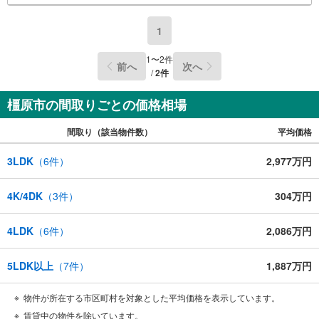
ずYahoo！ JAPAN IDでログインのうえお問い合わせくださ
い。-----------------------------
1
1
〜
2
件
前へ
次へ
/
2
件
橿原市の間取りごとの価格相場
間取り（該当物件数）
平均価格
3LDK
（
6
件）
2,977万円
4K/4DK
（
3
件）
304万円
4LDK
（
6
件）
2,086万円
5LDK以上
（
7
件）
1,887万円
物件が所在する市区町村を対象とした平均価格を表示しています。
賃貸中の物件を除いています。