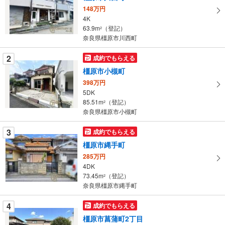
取
148万円
る
4K
・
63.9m
（登記）
2
条
奈良県橿原市川西町
件
を
2
成約でもらえる
マ
橿原市小槻町
イ
398万円
ペ
5DK
ー
85.51m
（登記）
2
奈良県橿原市小槻町
ジ
に
3
成約でもらえる
保
橿原市縄手町
存
す
285万円
4DK
る
73.45m
（登記）
2
奈良県橿原市縄手町
4
成約でもらえる
橿原市菖蒲町2丁目