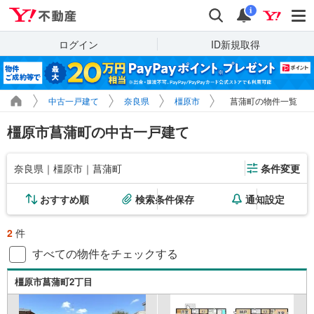
Yahoo!不動産
検索
通知
i
ログイン
ID新規取得
中古一戸建て
奈良県
橿原市
菖蒲町の物件一覧
橿原市菖蒲町の中古一戸建て
奈良県｜橿原市｜菖蒲町
条件変更
おすすめ順
検索条件保存
通知設定
2
件
すべての物件をチェックする
橿原市菖蒲町2丁目