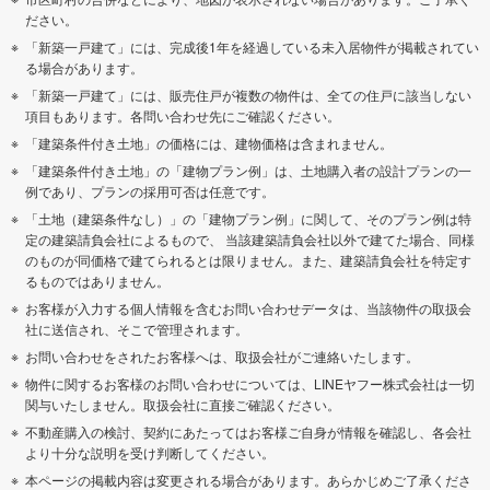
ださい。
「新築一戸建て」には、完成後1年を経過している未入居物件が掲載されてい
る場合があります。
「新築一戸建て」には、販売住戸が複数の物件は、全ての住戸に該当しない
項目もあります。各問い合わせ先にご確認ください。
「建築条件付き土地」の価格には、建物価格は含まれません。
「建築条件付き土地」の「建物プラン例」は、土地購入者の設計プランの一
例であり、プランの採用可否は任意です。
「土地（建築条件なし）」の「建物プラン例」に関して、そのプラン例は特
定の建築請負会社によるもので、 当該建築請負会社以外で建てた場合、同様
のものが同価格で建てられるとは限りません。また、建築請負会社を特定す
るものではありません。
お客様が入力する個人情報を含むお問い合わせデータは、当該物件の取扱会
社に送信され、そこで管理されます。
お問い合わせをされたお客様へは、取扱会社がご連絡いたします。
物件に関するお客様のお問い合わせについては、LINEヤフー株式会社は一切
関与いたしません。取扱会社に直接ご確認ください。
不動産購入の検討、契約にあたってはお客様ご自身が情報を確認し、各会社
より十分な説明を受け判断してください。
本ページの掲載内容は変更される場合があります。あらかじめご了承くださ