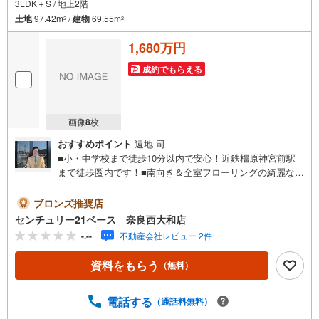
3LDK＋S / 地上2階
土地
97.42m
/
建物
69.55m
2
2
1,680万円
成約でもらえる
画像
8
枚
おすすめポイント
遠地 司
■小・中学校まで徒歩10分以内で安心！近鉄橿原神宮前駅
まで徒歩圏内です！■南向き＆全室フローリングの綺麗な3
LDK！収納が充実のオール電化住宅！◇ご案内について
◇・水曜日も休まず営業中！・お仕事終わりのお時間でも
ブロンズ推奨店
ご見学可！・今から見たい！というお声にもご対応できま
センチュリー21ベース 奈良西大和店
す！◇住宅ローンもお任せください！◇・提携銀行多数あ
-.--
不動産会社レビュー 2件
り（地方銀行・都市銀行・信用金庫etc）・優遇後適用金利
0.875％～（審査内容により異なります）--- ◇◇ Yahoo！
資料をもらう
（無料）
不動産キャンペーン対象店舗 ◇◇ ----当店で物件を成約い
ただくとPayPayボーナスライトがもらえる【Yahoo！不動
産/物件ご成約キャンペーン】の対象になります。「資料を
電話する
（通話料無料）
もらう」「見学予約をする」からエントリーください。※必