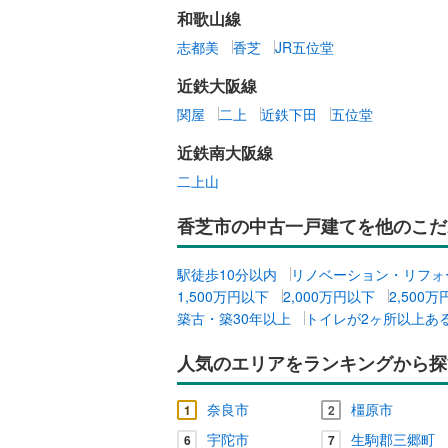
和歌山線
志都美
香芝
JR五位堂
近鉄大阪線
関屋
二上
近鉄下田
五位堂
近鉄南大阪線
二上山
香芝市の中古一戸建てを他のこだ
駅徒歩10分以内
リノベーション・リフォ
1,500万円以下
2,000万円以下
2,500
築古・築30年以上
トイレが2ヶ所以上あ
人気のエリアをランキングから探
奈良市
橿原市
1
2
宇陀市
生駒郡三郷町
6
7