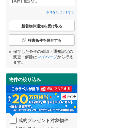
条件
指定なし
北葛城郡広陵町
(
14
)
間取り変更可能
（
0
）
条件をリセットする
吉野郡大淀町
(
1
)
3階建て以上
（
0
）
こ
新着物件通知を受け取る
の
吉野郡天川村
(
0
)
宮崎
鹿児島
沖縄
検
索
検索条件を保存する
吉野郡下北山村
(
0
)
条
件
保存した条件の確認・通知設定の
吉野郡東吉野村
(
0
)
で
小学校まで1km以内
（
2
）
変更・解除は
マイページ
から行え
通
する
る
条件をリセットする
条件をリセットする
条件をリセットする
条件をリセットする
条件をリセットする
条件をリセットする
ます。
知
を
受
物件の絞り込み
南道路
（
0
）
け
取
る
・
条
件
を
成約プレゼント対象物件
マ
イ