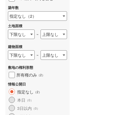
築年数
指定なし
（
2
）
土地面積
下限なし
上限なし
~
建物面積
下限なし
上限なし
~
敷地の権利形態
所有権のみ
（
2
）
情報公開日
指定なし
（
2
）
本日
（
0
）
3日以内
（
0
）