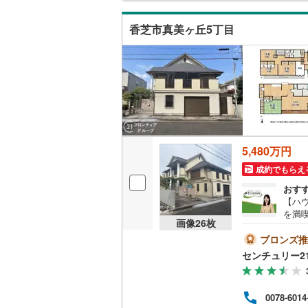
香芝市真美ヶ丘5丁目
キッチン
独立型キ
販売、価格、
即入居可
5,480万円
浴室
成約でもらえ
浴室乾燥
おす
【ハ
を満
収納
画像
26
枚
サン
め、
ブロンズ推
ウォーク
あり
センチュリー2
（
0
）
立地
社が
計画
バルコニー、
0078-6014
んの