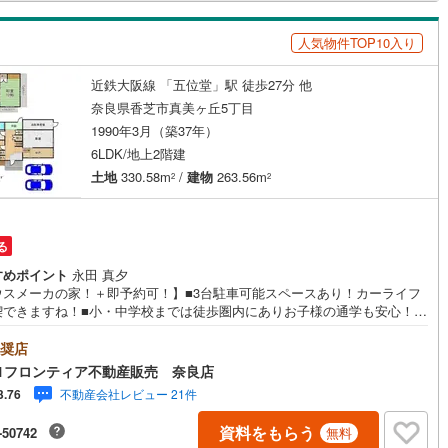
人気物件TOP10入り
ッチン
（
1
）
対面キッチン
（
1
）
近鉄大阪線 「五位堂」駅 徒歩27分 他
奈良県香芝市真美ヶ丘5丁目
1990年3月（築37年）
契約、入居関連など
6LDK/地上2階建
能
（
1
）
土地
330.58m
/
建物
263.56m
2
2
る
機あり
（
0
）
すめポイント
永田 真夕
ウスメーカの家！＋即予約可！】■3台駐車可能スペースあり！カーライフ
喫できますね！■小・中学校までは徒歩圏内にありお子様の通学も安心！■
ルームや坪庭、テラスがあり陽当り・通風良好！ 特徴・吹き抜けがあるた
開放感があり、室内に光を取り込みやすい構造です。・和室と洋室が両方
奨店
インクローゼット
床下収納
（
0
）
用途多彩にお使いいただけます！・近隣には商業施設多数あり生活至便！
1フロンティア不動産販売 奈良店
・真美ケ丘第二小学校まで徒歩約6分・真美ケ丘中学校まで徒歩約10分 弊
不動産会社レビュー 21件
3.76
選ばれる理由 1.お金の扱い方のプロ、ファイナンシャルプランナーが資金
をサポート！2.買い替えなどにも対応できる売却専門チームあり！3.たくさ
庭
資料をもらう
-50742
無料
銀行と繋がりがあるため、最も低金利になるように審査が可能！4.物件の