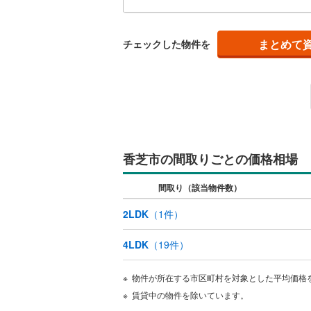
お引
ウッドデ
ご提
は専
にお
まとめて
チェックした物件を
構造・規模・
耐震、免
（
0
）
オンライン対
オンライ
香芝市の間取りごとの価格相場
間取り（該当物件数）
オンライ
2LDK
（
1
件）
4LDK
（
19
件）
物件が所在する市区町村を対象とした平均価格
賃貸中の物件を除いています。