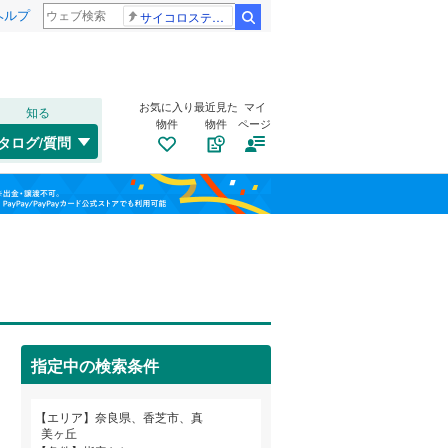
ヘルプ
サイコロステーキ先輩
検索
お気に入り
最近見た
マイ
知る
物件
物件
ページ
桜井線
(
0
)
タログ/質問
大和郡山市
鎌田
(
1
)
(
18
)
福島
桜井市
狐井
(
1
(
)
21
)
近鉄橿原線
(
0
)
栃木
群馬
山梨
生駒市
関屋
(
2
(
)
33
)
近鉄吉野線
(
0
)
宇陀市
尼寺
トイレ２か所
(
2
(
)
21
)
（
2
）
近鉄生駒線
(
0
)
生駒郡三郷町
真美ヶ丘
太陽光発電システム
(
2
)
(
9
)
（
0
）
近鉄生駒ケーブル
(
0
)
指定中の検索条件
磯城郡川西町
(
2
)
和歌山
宇陀郡曽爾村
(
4
)
エリア
奈良県、香芝市、真
美ヶ丘
高市郡明日香村
(
0
)