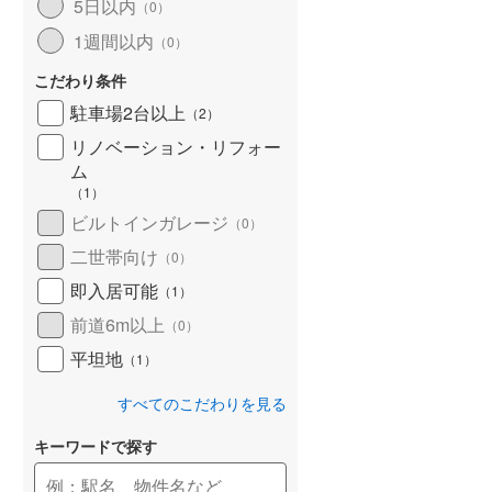
5日以内
（
0
）
1週間以内
（
0
）
こだわり条件
駐車場2台以上
（
2
）
リノベーション・リフォー
ム
（
1
）
ビルトインガレージ
（
0
）
二世帯向け
（
0
）
即入居可能
（
1
）
前道6m以上
（
0
）
平坦地
（
1
）
すべてのこだわりを見る
キーワードで探す