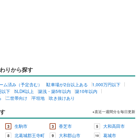
わりから探す
ーム済み（予定含む）
駐車場が2台以上ある
1,000万円以下
万円以下
5LDK以上
築浅・築5年以内
築10年以内
る
二世帯向け
平坦地
吹き抜けあり
す
※直近一週間分を毎日更新
生駒市
香芝市
大和高田市
3
3
5
北葛城郡王寺町
大和郡山市
葛城市
8
9
10