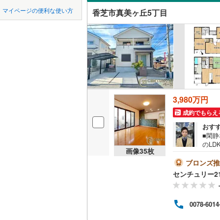
中国
鳥取
マイページの便利な使い方
香芝市真美ヶ丘5丁目
北葛城郡
吹き抜け
四国
徳島
北葛城郡
二世帯向
吉野郡下
サービス
九州・沖縄
福岡
吉野郡野
立地
吉野郡上
最寄りの
3,980万円
0
0
0
0
0
0
該当物件
該当物件
該当物件
該当物件
該当物件
該当物件
件
件
件
件
件
件
成約でもらえ
配置、向き、
おす
■閑
前道6m
のL
画像
35
枚
中！
平坦地
（
ご対
ブロンズ推
方銀行
センチュリー2
り異な
LD
件を成
成約
リビング
0078-6014
からエ
わせください
（
1
）