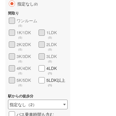
指定なし
(
2
)
間取り
ワンルーム
（
0
）
長期優良住宅
（
0
）
1K/1DK
1LDK
（
0
）
（
0
）
2K/2DK
2LDK
（
0
）
（
0
）
3K/3DK
3LDK
（
0
）
（
0
）
4K/4DK
4LDK
詳しく見る
（
0
）
（
1
）
5K/5DK
5LDK以上
（
0
）
（
1
）
駅からの徒歩分
指定なし
（
2
）
バス乗車時間も含む