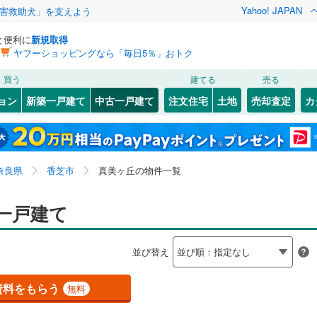
Yahoo! JAPAN
害救助犬」を支えよう
と便利に
新規取得
ヤフーショッピングなら「毎日5％」おトク
検索条件を保存しました
買う
建てる
売る
JR西日本）
(
0
)
奈良線
(
0
)
リノベーション
ョン
新築一戸建て
中古一戸建て
注文住宅
土地
売却査定
カ
この検索条件の新着物件通知は、
マイページ
から設定できます。
2
)
ション・リフォーム
築古・築30年以上
（
1
）
5
)
大和高田市
磯壁
(
4
)
(
21
)
岩手
宮城
秋田
山形
6
)
橿原市
北今市
(
(
25
1
)
)
線
(
2
)
近鉄奈良線
(
0
)
奈良県、香芝市、真美ヶ丘
神奈川
埼玉
千葉
茨城
奈良県
香芝市
真美ヶ丘の物件一覧
)
)
御所市
下田東
(
(
3
1
)
)
線
(
0
)
近鉄南大阪線
(
1
)
7
0
)
）
)
葛城市
西真美
オール電化
(
(
5
3
)
)
（
0
）
長野
富山
石川
福井
一戸建て
線
(
0
)
近鉄京都線
(
0
)
検索条件を保存する
添村
台以上
)
(
0
（
)
2
）
生駒郡平群町
白鳳台
ビルトインガレージ
(
2
)
(
10
)
（
0
）
本線
(
0
)
近鉄けいはんな線
(
0
)
閉じる
閉じる
お気に入りリストを見る
お気に入りリストを見る
閉じる
閉じる
岐阜
静岡
三重
並び替え
鳩町
タ付インターホン
)
(
11
)
生駒郡安堵町
旭ケ丘
防犯カメラ
(
5
)
（
(
0
5
）
)
マイページ
兵庫
京都
滋賀
奈良
宅町
(
3
)
磯城郡田原本町
(
8
)
資料をもらう
無料
全体
杖村
(
4
)
高市郡高取町
(
0
)