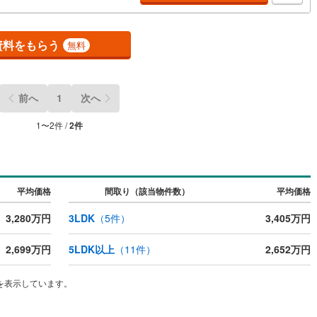
渡し後に必要になったお家のリフォームも弊社のリフォームプランナーが
ッキあり
（
0
）
案！5.定期的にご連絡を繋ぎ、有事の際に迅速にサポートいたします弊社
門家同士が連携をとっているため、より多くの知見がございます。お気軽
問合せください！
資料をもらう
無料
施工・品質・工法関連
震、制震構造
住宅性能評価付き
（
0
）
前へ
1
次へ
1
〜
2
件 /
2
件
応
ン内見(相談)可
（
1
）
IT重説可
（
0
）
平均価格
間取り（該当物件数）
平均価格
ン対応とは？
3,280万円
3LDK
（
5
件）
3,405万円
2,699万円
5LDK以上
（
11
件）
2,652万円
を表示しています。