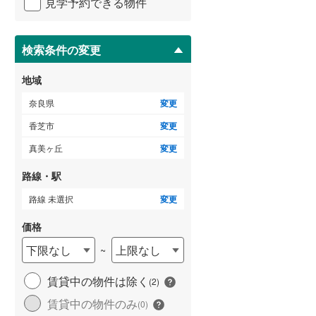
見学予約できる物件
ペ
ー
ジ
に
検索条件の変更
保
存
地域
す
る
奈良県
変更
香芝市
変更
真美ヶ丘
変更
路線・駅
路線 未選択
変更
価格
下限なし
上限なし
~
賃貸中の物件は除く
(
2
)
賃貸中の物件のみ
(
0
)