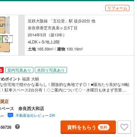
島根
岡山
広島
山口
リフォーム
上牧町
(
17
)
北葛城郡王寺町
(
10
)
（
1
）
バリアフリー住宅
（
0
）
香川
愛媛
高知
近鉄大阪線 「五位堂」駅 徒歩22分 他
河合町
(
9
)
吉野郡吉野町
(
0
)
け
（
0
）
平屋・1階建て
（
0
）
保存した条件を見る
奈良県香芝市真美ヶ丘5丁目
市町
(
0
)
吉野郡黒滝村
(
0
)
ルーム（納戸）
（
2
）
佐賀
長崎
熊本
大分
2014年5月（築13年）
4LDK＋S/地上2階
迫川村
(
0
)
吉野郡十津川村
(
0
)
土地
165.59m
/
建物
100.19m
2
2
北山村
(
0
)
吉野郡川上村
(
0
)
駅が始発駅
（
0
）
海まで2km以内
（
0
）
この条件で検索する
この条件で検索する
この条件で検索する
この条件で検索する
この条件で検索する
この条件で検索する
市区町村以下を選択
市区町村を選択す
駅を選択する
室内写真あり
水回り写真あり
る
建ち方、日当たり
すめポイント
福原 大騎
静な住宅地で穏やかな暮らし！開放的な角地です◎！■陽当たり良好な18帖
以上
（
0
）
角地
（
1
）
DK！駐車スペース2台分有！◇ご案内について◇・水曜日も休まず営業
・お仕事終わりのお時間でもご見学可！・今から見たい！というお声にも
1
）
応できます！◇住宅ローンもお任せください！◇・提携銀行多数あり（地
奨店
・都市銀行・信用金庫etc）・優遇後適用金利 0.875％～（審査内容によ
1ベース 奈良西大和店
ります）--- ◇◇ Yahoo！不動産キャンペーン対象店舗 ◇◇ ----当店で物
不動産会社レビュー 2件
-.--
約いただくとPayPayボーナスライトがもらえる【Yahoo！不動産/物件ご
キャンペーン】の対象になります。「資料をもらう」「見学予約をする」
資料をもらう
ダイニング15畳以上
-56726
無料
ントリーください。※必ずYahoo！ JAPAN IDでログインのうえお問い合
。-----------------------------