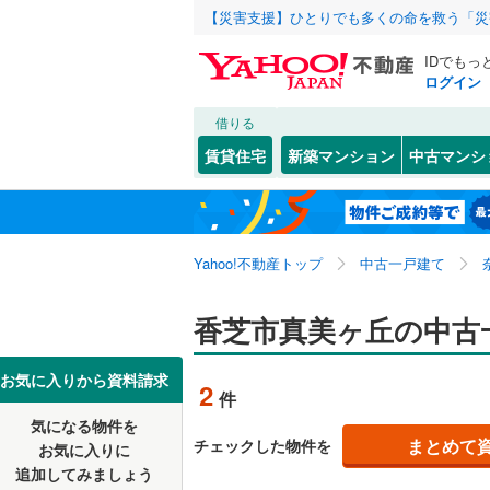
【災害支援】ひとりでも多くの命を救う「災
IDでもっ
ログイン
借りる
北海道
JR
北海道
関西本線（
こだわり条件
リフォーム、
賃貸住宅
新築マンション
中古マンシ
和歌山線
(
リノベー
奈良市
穴虫
(
3
(
)
9
東北
青森
（
1
）
天理市
上中
(
3
(
)
1
私鉄・その他
近鉄大阪
関東
東京
Yahoo!不動産トップ
中古一戸建て
設備
五條市
五位堂
(
(
1
1
近鉄天理
香芝市
関屋北
床暖房
(
(
（
3
4
信越・北陸
新潟
香芝市真美ヶ丘の中古
近鉄御所
山辺郡山
良福寺
駐車場2
(
1
近鉄田原
東海
愛知
お気に入りから資料請求
2
件
生駒郡斑
高山台
ＴＶモニ
(
1
気になる物件を
（
0
）
近畿
大阪
磯城郡三
まとめて
チェックした物件を
お気に入りに
追加してみましょう
間取り、居室
宇陀郡御